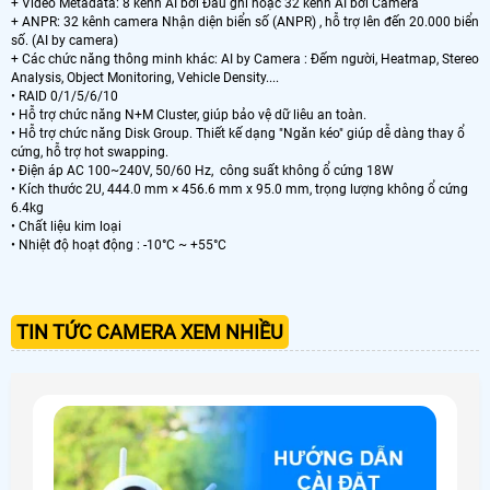
+ Video Metadata: 8 kênh AI bởi Đầu ghi hoặc 32 kênh AI bởi Camera
+ ANPR: 32 kênh camera Nhận diện biển số (ANPR) , hỗ trợ lên đến 20.000 biển
số. (AI by camera)
+ Các chức năng thông minh khác: AI by Camera : Đếm người, Heatmap, Stereo
Analysis, Object Monitoring, Vehicle Density....
• RAID 0/1/5/6/10
• Hỗ trợ chức năng N+M Cluster, giúp bảo vệ dữ liêu an toàn.
• Hỗ trợ chức năng Disk Group. Thiết kế dạng "Ngăn kéo" giúp dễ dàng thay ổ
cứng, hỗ trợ hot swapping.
• Điện áp AC 100~240V, 50/60 Hz, công suất không ổ cứng 18W
• Kích thước 2U, 444.0 mm × 456.6 mm x 95.0 mm, trọng lượng không ổ cứng
6.4kg
• Chất liệu kim loại
• Nhiệt độ hoạt động : -10°C ~ +55°C
TIN TỨC CAMERA XEM NHIỀU