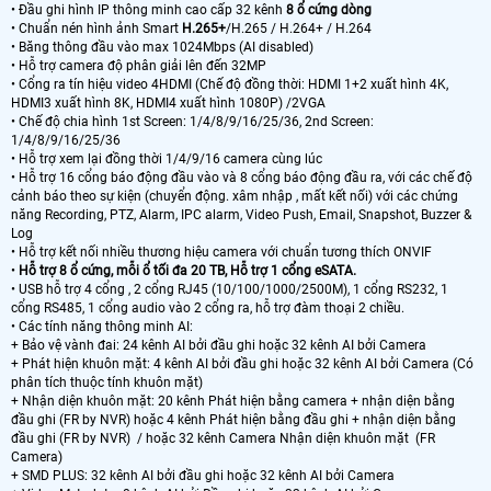
• Đầu ghi hình IP thông minh cao cấp 32 kênh
8 ổ cứng dòng
• Chuẩn nén hình ảnh Smart
H.265+
/H.265 / H.264+ / H.264
• Băng thông đầu vào max 1024Mbps (AI disabled)
• Hỗ trợ camera độ phân giải lên đến 32MP
• Cổng ra tín hiệu video 4HDMI (Chế độ đồng thời: HDMI 1+2 xuất hình 4K,
HDMI3 xuất hình 8K, HDMI4 xuất hình 1080P) /2VGA
• Chế độ chia hình 1st Screen: 1/4/8/9/16/25/36, 2nd Screen:
1/4/8/9/16/25/36
• Hỗ trợ xem lại đồng thời 1/4/9/16 camera cùng lúc
• Hỗ trợ 16 cổng báo động đầu vào và 8 cổng báo động đầu ra, với các chế độ
cảnh báo theo sự kiện (chuyển động. xâm nhập , mất kết nối) với các chứng
năng Recording, PTZ, Alarm, IPC alarm, Video Push, Email, Snapshot, Buzzer &
Log
• Hỗ trợ kết nối nhiều thương hiệu camera với chuẩn tương thích ONVIF
•
Hỗ trợ 8 ổ cứng, mỗi ổ tối đa 20 TB, Hỗ trợ 1 cổng eSATA.
• USB hỗ trợ 4 cổng , 2 cổng RJ45 (10/100/1000/2500M), 1 cổng RS232, 1
cổng RS485, 1 cổng audio vào 2 cổng ra, hỗ trợ đàm thoại 2 chiều.
• Các tính năng thông minh AI:
+ Bảo vệ vành đai: 24 kênh AI bởi đầu ghi hoặc 32 kênh AI bởi Camera
+ Phát hiện khuôn mặt: 4 kênh AI bởi đầu ghi hoặc 32 kênh AI bởi Camera (Có
phân tích thuộc tính khuôn mặt)
+ Nhận diện khuôn mặt: 20 kênh Phát hiện bằng camera + nhận diện bằng
đầu ghi (FR by NVR) hoặc 4 kênh Phát hiện bằng đầu ghi + nhận diện bằng
đầu ghi (FR by NVR) / hoặc 32 kênh Camera Nhận diện khuôn mặt (FR
Camera)
+ SMD PLUS: 32 kênh AI bởi đầu ghi hoặc 32 kênh AI bởi Camera