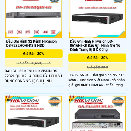
ghi hình:
hợp cho các công trình lớn, kho
8MP@12fps/5MP@20fps/3MP@18fps,4MP/1080p/720p/WD1/4CIF/VGA/CIF@
xưởng, văn phòng, siêu thị,
(P)/30fps (N)​- Cổng ra HDMI – Độ
phân giải 4K + VGA
Đầu Ghi Hình 32 Kênh Hikvision
Đầu Ghi Hinh Hikvision DS-
DS-7232HQHI-K2 8 HDD
8616NI-K8 Đầu Ghi Hình Nvr 16
Kênh Trang Bị 8 Ổ Cứng
Giá Bán: 30%
Giá Bán: 30%
Giá gốc: 16,460,000 ₫
Giá gốc: 00 ₫
ĐẦU GHI 32 KÊNH HIKVISION DS-
DS-8616NI-K8 Đầu ghi hình NVR 16
7232HQHI-K2 LÀ DÒNG ĐẦU GHI SỬ
kênh - Hikvision Việt Nam - độ phân
DỤNG CÔNG NGHỆ GHI HÌNH
giải ghi 8MP, HDMI 4K - chất lượng
TURBO HD 4.0. SẢN PHẨM HỖ TRỢ
tốt, giá rẻ
ĐỌ PHÂN GIẢI XUẤT RA HDMI 4K
UHD (3840 × 2160). SẢN PHẨM SỬ
3986
3769
DỤNG CÔNG NGHỆ HÌNH GHỈ TIẾT
KIỆM DUNG LƯỢNG BỘ NHỚ - H