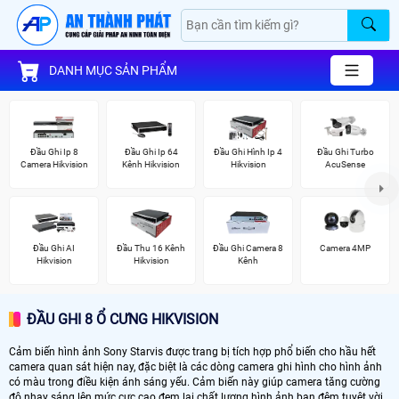
DANH MỤC SẢN PHẨM
Đầu Ghi Ip 8
Đầu Ghi Ip 64
Đầu Ghi Hình Ip 4
Đầu Ghi Turbo
Camera Hikvision
Kênh Hikvision
Hikvision
AcuSense
Đầu Ghi AI
Đầu Thu 16 Kênh
Đầu Ghi Camera 8
Camera 4MP
Hikvision
Hikvision
Kênh
ĐẦU GHI 8 Ổ CƯNG HIKVISION
Cảm biến hình ảnh Sony Starvis được trang bị tích hợp phổ biến cho hầu hết
camera quan sát hiện nay, đặc biệt là các dòng camera ghi hình cho hình ảnh
có màu trong điều kiện ánh sáng yếu. Cảm biến này giúp camera tăng cường
độ nhạy sáng lên mức cực cao đem lại chất lượng hình ảnh ban đêm tuyệt vời