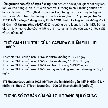
Đầu ghi hình cao cấp hỗ trợ 8 ổ cứng
, phù hợp cho các dự án giám sát quy mô
lớn, với khả năng quản lý 32 kênh camera IP thông minh. Sử dụng chuẩn nén
hình ảnh Smart H.265+, thiết bị giúp tiết kiệm băng thông và dung lượng lưu
trữ mà vẫn đảm bảo chất lượng hình ảnh sắc nét, hỗ trợ độ phân giải lên đến
32MP.
Mỗi ổ cứng có dung lượng tối đa 20TB
, cho khả năng lưu trữ khổng lồ, và
đi kèm một
khe mở rộng eSATA
để tăng cường dung lượng khi cần thiết. Đây là
giải pháp lý tưởng cho các hệ thống giám sát an ninh yêu cầu cao về hiệu suất
và lưu trữ lâu dài.
THỚI GIAN LƯU TRỮ CỦA 1 CAEMRA CHUẨN FULL HD
1080P
1 camera 2MP chuẩn nén H.264 sẽ chiếm khoảng 20GB/1 ngày
1 camera 2MP chuẩn nén H.265 sẽ chiếm khoảng 10-11GB/1 ngày
1 camera 2MP chuẩn nén H.265+ sẽ chiếm khoảng 6-8GB/1 ngày
1 camera 2MP chuẩn nén H.265 Pro hay Ai Coding sẽ chiếm khoảng 3-4GB/1
ngày
1TB thường được tính là 1024 GB Theo chuẩn nhị phân trên thiết bị điện tử tuy
nhiên trên thực tế 1TB chỉ tương ứng 1000 GB theo chuẩn SI (quốc tế)
THÔNG SỐ CƠ BẢN CỦA ĐẦU GHI TRANG BỊ 8 Ổ CỨNG