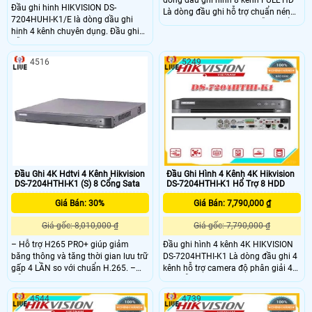
Đầu ghi hinh HIKVISION DS-
Là dòng đầu ghi hỗ trợ chuẩn nén
7204HUHI-K1/E là dòng dầu ghi
hình ahr H.265/H.265+. Hỗ trợ cổng
hinh 4 kênh chuyên dụng. Đầu ghi
xuất mạng hinh HDMI và VGA
hỗ trợ camera độ phân giải 5.0
Megapixel. Hỗ trợ 4 kênh camera IP
4516
5249
độ phân giải lên tới 8
Đầu Ghi 4K Hdtvi 4 Kênh Hikvision
Đầu Ghi Hình 4 Kênh 4K Hikvision
DS-7204HTHI-K1 (S) 8 Cổng Sata
DS-7204HTHI-K1 Hổ Trợ 8 HDD
Giá Bán: 30%
Giá Bán: 7,790,000 ₫
Giá gốc: 8,010,000 ₫
Giá gốc: 7,790,000 ₫
– Hỗ trợ H265 PRO+ giúp giảm
Đầu ghi hình 4 kênh 4K HIKVISION
băng thông và tăng thời gian lưu trữ
DS-7204HTHI-K1 Là dòng đầu ghi 4
gấp 4 LẦN so với chuẩn H.265. –
kênh hỗ trợ camera độ phân giải 4K
Hỗ trợ camera HDCVI, AHD, HDTVI
. Có hỗ trợ xuất hình HDMI 4K/VGA
720p, Analog– Hỗ trợ gán 4 camera
1080P, 1 cổng ra CVBS. hỗ trợ 1 ổ
4544
4739
IP, tối đa 8 camera IP– Độ phân giải
cứng lên tói 10TB. Sản phẩm phù