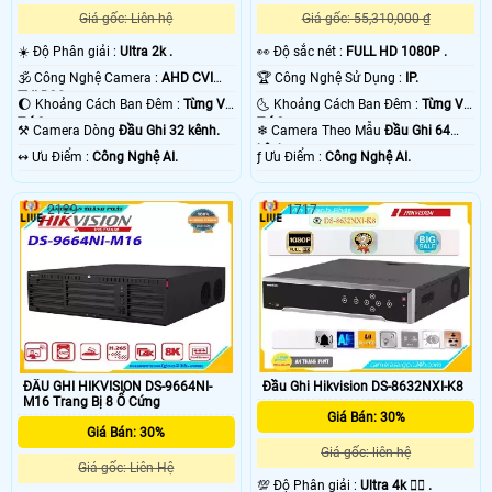
Giá gốc: Liên hệ
Giá gốc: 55,310,000 ₫
☀️ Độ Phân giải :
Ultra 2k .
️👀 Độ sắc nét :
FULL HD 1080P .
🕉️ Công Nghệ Camera :
AHD CVI
🏆 Công Nghệ Sử Dụng :
IP.
TVI BCS.
🌔 Khoảng Cách Ban Đêm :
Từng Vị
🌜 Khoảng Cách Ban Đêm :
Từng Vị
Trí Camera .
Trí Camera .
⚒ Camera Dòng
Đầu Ghi 32 kênh.
❄ Camera Theo Mẫu
Đầu Ghi 64
kênh.
️↭ Ưu Điểm :
Công Nghệ AI.
️ƒ Ưu Điểm :
Công Nghệ AI.
2129
1717
ĐẦU GHI HIKVISION DS-9664NI-
Đầu Ghi Hikvision DS-8632NXI-K8
M16 Trang Bị 8 Ổ Cứng
Giá Bán: 30%
Giá Bán: 30%
Giá gốc: liên hệ
Giá gốc: Liên Hệ
💯 Độ Phân giải :
Ultra 4k 👍🏾 .