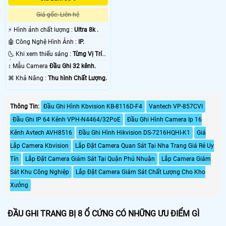
Giá gốc: Liên hệ
️⚡ Hình ảnh chất lượng :
Ultra 8k .
🤖️ Công Nghệ Hình Ảnh :
IP.
🌜 Khi xem thiếu sáng :
Từng Vị Trí
Camera .
↕️ Mẫu Camera
Đầu Ghi 32 kênh.
️⌘ Khả Năng :
Thu hình Chất Lượng.
Thông Tin:
Đầu Ghi Hình Kbvision KB-8116D-F4
Vantech VP-857CVI
Đầu Ghi IP 64 Kênh VPH-N4464/32PoE
Đầu Ghi Hình Camera Ip 16
Kênh Avtech AVH8516
Đầu Ghi Hình Hikvision DS-7216HQHI-K1
Giá
Lắp Camera Kbvision
Lắp Đặt Camera Quan Sát Tại Nha Trang Giá Rẻ Uy
Tín
Lắp Đặt Camera Giám Sát Tại Quận Phú Nhuận
Lắp Camera Giám
Sát Khu Công Nghiệp
Lắp Đặt Camera Giám Sát Chất Lượng Cho Kho
Xưởng
ĐẦU GHI TRANG BỊ 8 Ổ CỨNG CÓ NHỮNG ƯU ĐIỂM GÌ