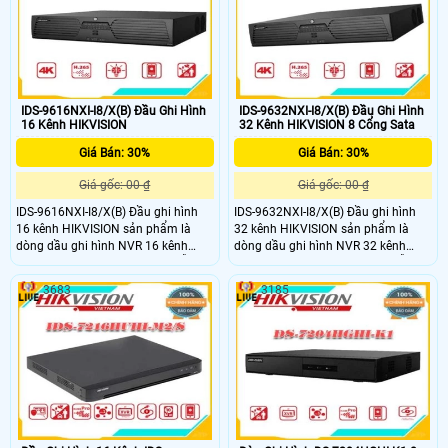
Sata 10TB, 1 eSata 2 LAN 1Gbps,
quan sát rộng hơn, sắc nét hơn ,
1USB 3
hình ảnh chi tiết hơn được yêu cầu
IDS-9616NXI-I8/X(B) Đầu Ghi Hình
IDS-9632NXI-I8/X(B) Đầu Ghi Hình
16 Kênh HIKVISION
32 Kênh HIKVISION 8 Cổng Sata
Giá Bán: 30%
Giá Bán: 30%
Giá gốc: 00 ₫
Giá gốc: 00 ₫
IDS-9616NXI-I8/X(B) Đầu ghi hình
IDS-9632NXI-I8/X(B) Đầu ghi hình
16 kênh HIKVISION sản phẩm là
32 kênh HIKVISION sản phẩm là
dòng dầu ghi hình NVR 16 kênh
dòng dầu ghi hình NVR 32 kênh
camera tối đa 12 Megapixel. Hỗ trợ
camera tối đa 12 Megapixel. Hỗ trợ
16ch Nhận diện & phân tích 32 thư
16ch Nhận diện & phân tích 32 thư
3683
3185
viện và 100,000 khuôn mặt. Xuất
viện và 100,000 khuôn mặt. Xuất
hình độc lập 4K HDMI1/HDMI2. Hỗ
hình độc lập 4K HDMI1/HDMI2. Hỗ
trợ 8 ổ cứng Sata 10TB, 1 eSata 2
trợ 8 ổ cứng Sata 10TB, 1 eSata 2
LAN 1Gbps, 1USB 3
LAN 1Gbps, 1USB 3