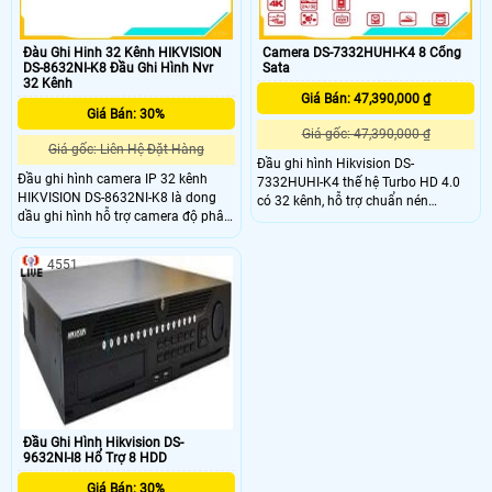
Đàu Ghi Hinh 32 Kênh HIKVISION
Camera DS-7332HUHI-K4 8 Cổng
DS-8632NI-K8 Đầu Ghi Hình Nvr
Sata
32 Kênh
Giá Bán: 47,390,000 ₫
Giá Bán: 30%
Giá gốc: 47,390,000 ₫
Giá gốc: Liên Hệ-Đặt Hàng
Đầu ghi hình Hikvision DS-
Đầu ghi hình camera IP 32 kênh
7332HUHI-K4 thế hệ Turbo HD 4.0
HIKVISION DS-8632NI-K8 là dong
có 32 kênh, hỗ trợ chuẩn nén
dầu ghi hình hỗ trợ camera độ phân
H.265+ giúp tiết kiệm đến 80%
giải 8.0 megaxpixel H.265+/H.265
đường truyền mạng và dung lượng
lưu trữ, khả năng truyền hình ảnh
4551
HD qua mạng tốt, hỗ trợ hình ảnh
4K cho cổng HDMI
Đầu Ghi Hình Hikvision DS-
9632NI-I8 Hổ Trợ 8 HDD
Giá Bán: 30%