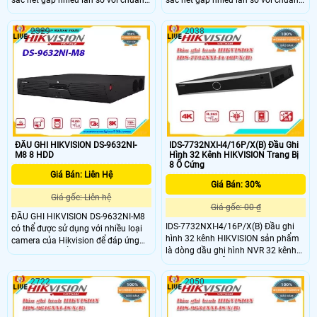
sắc nét gấp nhiều lần so với chuẩn
sắc nét gấp nhiều lần so với chuẩn
analog thông thường. Khả năng
analog thông thường. Khả năng
truyền hình ảnh HD qua mạng tốt,
truyền hình ảnh HD qua mạng tốt,
2329
2038
hỗ trợ xem camera trên nhiều trình
hỗ trợ xem camera trên nhiều trình
duyệt web và hệ điều hành trên máy
duyệt web và hệ điều hành trên máy
tính khác nhau. Đầu ghi hình
tính khác nhau. Đầu ghi hình Turbo
Hikvision iDS-7204HUHI-M1/E cho
4.0 5MP 8 kênh Hikvision iDS-
chuẩn nén hình ảnh H
7208HUHI-M1/E
ĐẦU GHI HIKVISION DS-9632NI-
IDS-7732NXI-I4/16P/X(B) Đầu Ghi
M8 8 HDD
Hình 32 Kênh HIKVISION Trang Bị
8 Ổ Cứng
Giá Bán: Liên Hệ
Giá Bán: 30%
Giá gốc: Liên hệ
Giá gốc: 00 ₫
ĐẦU GHI HIKVISION DS-9632NI-M8
IDS-7732NXI-I4/16P/X(B) Đầu ghi
có thể được sử dụng với nhiều loại
hình 32 kênh HIKVISION sản phẩm
camera của Hikvision để đáp ứng
là dòng dầu ghi hình NVR 32 kênh
nhu cầu cụ thể của người dùng
camera POE Hỗ trợ camera tối đa
trong các tình huống khác nhau.
12 Megapixel. Hỗ trợ 16ch Nhận
Thiết bị phù hợp sử dụng ở cả
2722
2050
diện & phân tích 32 thư viện và
không gian trong nhà và ngoài trời
100,000 khuôn mặt. Xuất hình độc
như sảnh công cộng, quảng trường,
lập VGA / HDMI 4K. Hỗ trợ 4 ổ cứng
sân vận động, nhà ga… nơi có góc