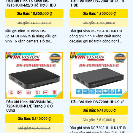
Đầu Ghi Hình 16 Kênh IDS-
Đàu Ghi Hình DS-7204HGHI-K1 8
7216HUHI-M2/S Hổ Trợ 8 HDD
HDD
Giá Bán: 10,350,000 ₫
Giá Bán: 1,350,000 ₫
Giá gốc: 14,780,000 ₫
Giá gốc: 1,760,000 ₫
Đầu ghi hình 16 kênh IDS-
Đàu ghi hình DS-7204HGHI-K1 là
7216HUHI-M2/S là dòng đầu ghi
dòng ghi hình 4 kênh chất lượng
hinh 16 kênh camera, Hỗ trợ
cao,đàu ghi hỗ trợ 4 công nghệ
H.265+.Hỗ trợ 2 ổ cứng 10TB. Là
camera dễ dàng chuyển dổi HDTVI,
dòng camera chuyên dụng cho văn
HDCVI, AHD, Analog.Hỗ trợ ổ cứng
2819
3686
phòng,siêu thị,cửa hàng,...
tối da 10TB,đầu ghi phù hợp cho
các công trình dự án nhỏ,phù hợp
cho gia đình,văn phòng,siêu thị cửa
hàng
Đầu Ghi Hình HIKVISION DS-
Đầu Ghi Hinh DS-7208HUHI-K1/E
7204HUHI-K1/E Trang Bị 8 Ổ
Cứng
Giá Bán: 6,410,000 ₫
Giá Bán: 3,840,000 ₫
Giá gốc: 6,610,000 ₫
Đầu ghi hinh DS-7208HUHI-K1/E là
Giá gốc: 4,040,000 ₫
dòng đầu ghi hình 8 kênh FULL HD