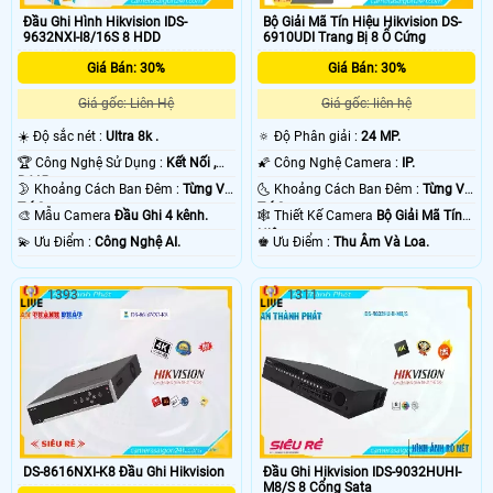
Đầu Ghi Hình Hikvision IDS-
Bộ Giải Mã Tín Hiệu Hikvision DS-
9632NXI-I8/16S 8 HDD
6910UDI Trang Bị 8 Ổ Cứng
Giá Bán: 30%
Giá Bán: 30%
Giá gốc: Liên Hệ
Giá gốc: liên hệ
☀️ Độ sắc nét :
Ultra 8k .
🔅 Độ Phân giải :
24 MP.
🏆 Công Nghệ Sử Dụng :
Kết Nối ,
🌠 Công Nghệ Camera :
IP.
RJ45.
🌛 Khoảng Cách Ban Đêm :
Từng Vị
🌜 Khoảng Cách Ban Đêm :
Từng Vị
Trí Camera .
Trí Camera .
🎨 Mẫu Camera
Đầu Ghi 4 kênh.
🕸️ Thiết Kế Camera
Bộ Giải Mã Tín
Hiệu.
️💫 Ưu Điểm :
Công Nghệ AI.
️♚ Ưu Điểm :
Thu Âm Và Loa.
1393
1311
DS-8616NXI-K8 Đầu Ghi Hikvision
Đầu Ghi Hikvision IDS-9032HUHI-
M8/S 8 Cổng Sata