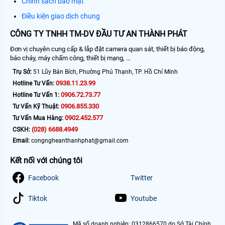
Chính sách bảo mật
Điều kiện giao dịch chung
CÔNG TY TNHH TM-DV ĐẦU TƯ AN THÀNH PHÁT
Đơn vị chuyên cung cấp & lắp đặt camera quan sát, thiết bị báo động,
báo cháy, máy chấm công, thiết bị mạng, ...
Trụ Sở:
51 Lũy Bán Bích, Phường Phú Thạnh, TP. Hồ Chí Minh
0938.11.23.99
Hotline Tư Vấn:
0906.72.73.77
Hotline Tư Vấn 1:
0906.855.330
Tư Vấn Kỹ Thuật:
0902.452.577
Tư Vấn Mua Hàng:
(028) 6688.4949
CSKH:
Email:
congngheanthanhphat@gmail.com
Kết nối với chúng tôi
Facebook
Twitter
Tiktok
Youtube
Mã số doanh nghiệp: 0312866570 do Sở Tài Chính