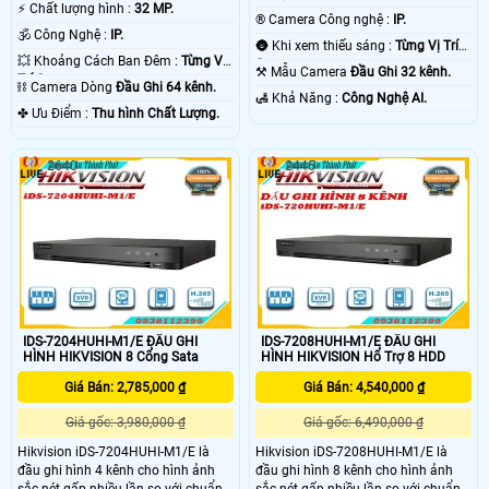
️⚡ Chất lượng hình :
32 MP.
®️ Camera Công nghệ :
IP.
🕉️ Công Nghệ :
IP.
🌚 Khi xem thiếu sáng :
Từng Vị Trí
💥 Khoảng Cách Ban Đêm :
Từng Vị
Camera .
⚒ Mẫu Camera
Đầu Ghi 32 kênh.
Trí Camera .
⛓ Camera Dòng
Đầu Ghi 64 kênh.
️🛃 Khả Năng :
Công Nghệ AI.
️✤ Ưu Điểm :
Thu hình Chất Lượng.
2640
2445
IDS-7204HUHI-M1/E ĐẦU GHI
IDS-7208HUHI-M1/E ĐẦU GHI
HÌNH HIKVISION 8 Cổng Sata
HÌNH HIKVISION Hổ Trợ 8 HDD
Giá Bán: 2,785,000 ₫
Giá Bán: 4,540,000 ₫
Giá gốc: 3,980,000 ₫
Giá gốc: 6,490,000 ₫
Hikvision iDS-7204HUHI-M1/E là
Hikvision iDS-7208HUHI-M1/E là
đầu ghi hình 4 kênh cho hình ảnh
đầu ghi hình 8 kênh cho hình ảnh