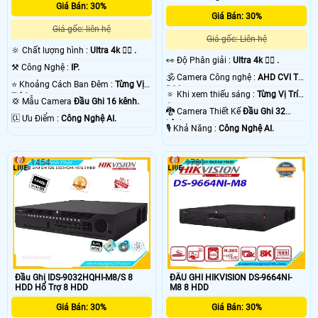
Giá Bán: 30%
Giá Bán: 30%
Giá gốc: liên hệ
Giá gốc: Liên hệ
🔆 Chất lượng hình :
Ultra 4k 👍🏾 .
️👀 Độ Phân giải :
Ultra 4k 👍🏾 .
⚒ Công Nghệ :
IP.
🕉️ Camera Công nghệ :
AHD CVI TVI
⭐ Khoảng Cách Ban Đêm :
Từng Vị
BCS.
🔅 Khi xem thiếu sáng :
Từng Vị Trí
Trí Camera .
💢 Mẫu Camera
Đầu Ghi 16 kênh.
Camera .
🐉️ Camera Thiết Kế
Đầu Ghi 32
️🆑 Ưu Điểm :
Công Nghệ AI.
kênh.
️🎙 Khả Năng :
Công Nghệ AI.
1454
1731
Đầu Ghi IDS-9032HQHI-M8/S 8
ĐẦU GHI HIKVISION DS-9664NI-
HDD Hổ Trợ 8 HDD
M8 8 HDD
Giá Bán: 30%
Giá Bán: 30%