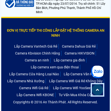
TP.HCM cấp ngày 23/07/2014. Trụ sở chính: 51 Lũy
Bán Bích, Phường Phú Thạnh, Thành Phố Hồ Chí
Minh
ĐƠN VỊ TRỰC TIẾP THI CÔNG LẮP ĐẶT HỆ THỐNG CAMERA AN
NINH
Lắp Camera Vantech Giá Rẻ
Camera Dahua Giá Rẻ
Camera Kbvision Chính Hãng
Camera HIKVISION
Camera an ninh
Lắp camera gia đình
Lắp camera xem qua điện thoại
Lắp Camera Cửa Hàng Loại Nào
Lắp Camera Văn Phòng
Lắp Camera Nhà Xưởng
Lắp Camera Wifi Giá Rẻ Không Dây
Camera Wifi Giá Rẻ
Lắp Camera Wifi YooSee
Lắp Camera Wifi KBONE
Tư Vấn Mua Khóa Cửa
Copyrights © 2016 An Thành Phát. All Rights Reserved.