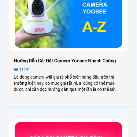
Hướng Dẫn Cài Đặt Camera Yoosee Nhanh Chóng
11291
Là dòng camera wifi giá rẻ phổ biến hàng đầu trên thị
trường hiện nay, có mức giá rất rẻ, ai cũng có thể mua
được, chỉ cần đọc hướng dẫn qua một lần là có thể sử
dụng được. Trong bài viết ngày hôm nay An Thành Phát
sẽ hướng dẫn các bạn cách cài đặt camera YOOSEE trên
điện thoại dễ dàng chỉ trong vài bước