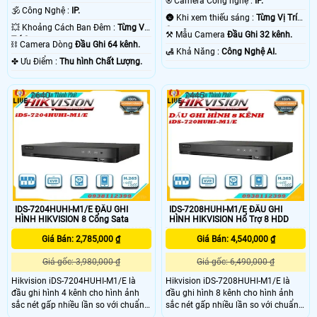
®️ Camera Công nghệ :
IP.
🕉️ Công Nghệ :
IP.
🌚 Khi xem thiếu sáng :
Từng Vị Trí
💥 Khoảng Cách Ban Đêm :
Từng Vị
Camera .
⚒ Mẫu Camera
Đầu Ghi 32 kênh.
Trí Camera .
⛓ Camera Dòng
Đầu Ghi 64 kênh.
️🛃 Khả Năng :
Công Nghệ AI.
️✤ Ưu Điểm :
Thu hình Chất Lượng.
2640
2445
IDS-7204HUHI-M1/E ĐẦU GHI
IDS-7208HUHI-M1/E ĐẦU GHI
HÌNH HIKVISION 8 Cổng Sata
HÌNH HIKVISION Hổ Trợ 8 HDD
Giá Bán: 2,785,000 ₫
Giá Bán: 4,540,000 ₫
Giá gốc: 3,980,000 ₫
Giá gốc: 6,490,000 ₫
Hikvision iDS-7204HUHI-M1/E là
Hikvision iDS-7208HUHI-M1/E là
đầu ghi hình 4 kênh cho hình ảnh
đầu ghi hình 8 kênh cho hình ảnh
sắc nét gấp nhiều lần so với chuẩn
sắc nét gấp nhiều lần so với chuẩn