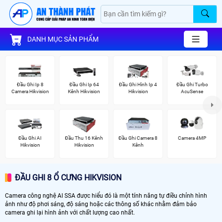
DANH MỤC SẢN PHẨM
Đầu Ghi Ip 8
Đầu Ghi Ip 64
Đầu Ghi Hình Ip 4
Đầu Ghi Turbo
Camera Hikvision
Kênh Hikvision
Hikvision
AcuSense
Đầu Ghi AI
Đầu Thu 16 Kênh
Đầu Ghi Camera 8
Camera 4MP
Hikvision
Hikvision
Kênh
ĐẦU GHI 8 Ổ CƯNG HIKVISION
Camera công nghệ AI SSA được hiểu đó là một tính năng tự điều chỉnh hình
ảnh như độ phơi sáng, độ sáng hoặc các thông số khác nhằm đảm bảo
camera ghi lại hình ảnh với chất lượng cao nhất.