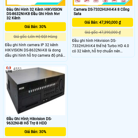
Đàu Ghi Hinh 32 Kênh HIKVISION
Camera DS-7332HUHI-K4 8 Cổng
DS-8632NI-K8 Đầu Ghi Hình Nvr
Sata
32 Kênh
Giá Bán: 47,390,000 ₫
Giá Bán: 30%
Giá gốc: 47,390,000 ₫
Giá gốc: Liên Hệ-Đặt Hàng
Đầu ghi hình Hikvision DS-
Đầu ghi hình camera IP 32 kênh
7332HUHI-K4 thế hệ Turbo HD 4.0
HIKVISION DS-8632NI-K8 là dong
có 32 kênh, hỗ trợ chuẩn nén
dầu ghi hình hỗ trợ camera độ phân
H.265+ giúp tiết kiệm đến 80%
giải 8.0 megaxpixel H.265+/H.265
đường truyền mạng và dung lượng
lưu trữ, khả năng truyền hình ảnh
4551
HD qua mạng tốt, hỗ trợ hình ảnh
4K cho cổng HDMI
Đầu Ghi Hình Hikvision DS-
9632NI-I8 Hổ Trợ 8 HDD
Giá Bán: 30%