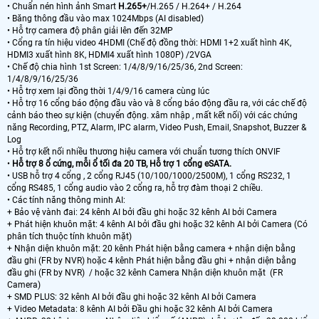
• Chuẩn nén hình ảnh Smart
H.265+
/H.265 / H.264+ / H.264
• Băng thông đầu vào max 1024Mbps (AI disabled)
• Hỗ trợ camera độ phân giải lên đến 32MP
• Cổng ra tín hiệu video 4HDMI (Chế độ đồng thời: HDMI 1+2 xuất hình 4K,
HDMI3 xuất hình 8K, HDMI4 xuất hình 1080P) /2VGA
• Chế độ chia hình 1st Screen: 1/4/8/9/16/25/36, 2nd Screen:
1/4/8/9/16/25/36
• Hỗ trợ xem lại đồng thời 1/4/9/16 camera cùng lúc
• Hỗ trợ 16 cổng báo động đầu vào và 8 cổng báo động đầu ra, với các chế độ
cảnh báo theo sự kiện (chuyển động. xâm nhập , mất kết nối) với các chứng
năng Recording, PTZ, Alarm, IPC alarm, Video Push, Email, Snapshot, Buzzer &
Log
• Hỗ trợ kết nối nhiều thương hiệu camera với chuẩn tương thích ONVIF
•
Hỗ trợ 8 ổ cứng, mỗi ổ tối đa 20 TB, Hỗ trợ 1 cổng eSATA.
• USB hỗ trợ 4 cổng , 2 cổng RJ45 (10/100/1000/2500M), 1 cổng RS232, 1
cổng RS485, 1 cổng audio vào 2 cổng ra, hỗ trợ đàm thoại 2 chiều.
• Các tính năng thông minh AI:
+ Bảo vệ vành đai: 24 kênh AI bởi đầu ghi hoặc 32 kênh AI bởi Camera
+ Phát hiện khuôn mặt: 4 kênh AI bởi đầu ghi hoặc 32 kênh AI bởi Camera (Có
phân tích thuộc tính khuôn mặt)
+ Nhận diện khuôn mặt: 20 kênh Phát hiện bằng camera + nhận diện bằng
đầu ghi (FR by NVR) hoặc 4 kênh Phát hiện bằng đầu ghi + nhận diện bằng
đầu ghi (FR by NVR) / hoặc 32 kênh Camera Nhận diện khuôn mặt (FR
Camera)
+ SMD PLUS: 32 kênh AI bởi đầu ghi hoặc 32 kênh AI bởi Camera
+ Video Metadata: 8 kênh AI bởi Đầu ghi hoặc 32 kênh AI bởi Camera