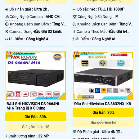
☀️ Độ Phân giải :
Ultra 2k .
️👀 Độ sắc nét :
FULL HD 1080P .
🕉️ Công Nghệ Camera :
AHD CVI
🏆 Công Nghệ Sử Dụng :
IP.
TVI BCS.
🌔 Khoảng Cách Ban Đêm :
Từng Vị
🌜 Khoảng Cách Ban Đêm :
Từng Vị
Trí Camera .
Trí Camera .
⚒ Camera Dòng
Đầu Ghi 32 kênh.
❄ Camera Theo Mẫu
Đầu Ghi 64
kênh.
️↭ Ưu Điểm :
Công Nghệ AI.
️ƒ Ưu Điểm :
Công Nghệ AI.
2132
1718
ĐẦU GHI HIKVISION DS-9664NI-
Đầu Ghi Hikvision DS-8632NXI-K8
M16 Trang Bị 8 Ổ Cứng
Giá Bán: 30%
Giá Bán: 30%
Giá gốc: liên hệ
Giá gốc: Liên Hệ
💯 Độ Phân giải :
Ultra 4k 👍🏾 .
️⚡ Chất lượng hình :
32 MP.