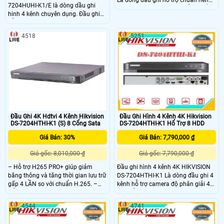
7204HUHI-K1/E là dòng dầu ghi
hình ahr H.265/H.265+. Hỗ trợ cổng
hinh 4 kênh chuyên dụng. Đầu ghi
xuất mạng hinh HDMI và VGA
hỗ trợ camera độ phân giải 5.0
Megapixel. Hỗ trợ 4 kênh camera IP
4518
5251
độ phân giải lên tới 8
Đầu Ghi 4K Hdtvi 4 Kênh Hikvision
Đầu Ghi Hình 4 Kênh 4K Hikvision
DS-7204HTHI-K1 (S) 8 Cổng Sata
DS-7204HTHI-K1 Hổ Trợ 8 HDD
Giá Bán: 30%
Giá Bán: 7,790,000 ₫
Giá gốc: 8,010,000 ₫
Giá gốc: 7,790,000 ₫
– Hỗ trợ H265 PRO+ giúp giảm
Đầu ghi hình 4 kênh 4K HIKVISION
băng thông và tăng thời gian lưu trữ
DS-7204HTHI-K1 Là dòng đầu ghi 4
gấp 4 LẦN so với chuẩn H.265. –
kênh hỗ trợ camera độ phân giải 4K
Hỗ trợ camera HDCVI, AHD, HDTVI
. Có hỗ trợ xuất hình HDMI 4K/VGA
720p, Analog– Hỗ trợ gán 4 camera
1080P, 1 cổng ra CVBS. hỗ trợ 1 ổ
4544
4741
IP, tối đa 8 camera IP– Độ phân giải
cứng lên tói 10TB. Sản phẩm phù
ghi hình:
hợp cho các công trình lớn, kho