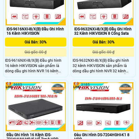
1USB 3
hình ảnh chi tiết hơn được yêu cầu
IDS-9616NXI-I8/X(B) Đầu Ghi Hình
IDS-9632NXI-I8/X(B) Đầu Ghi Hình
16 Kênh HIKVISION
32 Kênh HIKVISION 8 Cổng Sata
Giá Bán: 30%
Giá Bán: 30%
Giá gốc: 00 ₫
Giá gốc: 00 ₫
IDS-9616NXI-I8/X(B) Đầu ghi hình
IDS-9632NXI-I8/X(B) Đầu ghi hình
16 kênh HIKVISION sản phẩm là
32 kênh HIKVISION sản phẩm là
dòng dầu ghi hình NVR 16 kênh
dòng dầu ghi hình NVR 32 kênh
camera tối đa 12 Megapixel. Hỗ trợ
camera tối đa 12 Megapixel. Hỗ trợ
16ch Nhận diện & phân tích 32 thư
16ch Nhận diện & phân tích 32 thư
3683
3185
viện và 100,000 khuôn mặt. Xuất
viện và 100,000 khuôn mặt. Xuất
hình độc lập 4K HDMI1/HDMI2. Hỗ
hình độc lập 4K HDMI1/HDMI2. Hỗ
trợ 8 ổ cứng Sata 10TB, 1 eSata 2
trợ 8 ổ cứng Sata 10TB, 1 eSata 2
LAN 1Gbps, 1USB 3
LAN 1Gbps, 1USB 3
Đầu Ghi Hình 16 Kênh IDS-
Đàu Ghi Hình DS-7204HGHI-K1 8