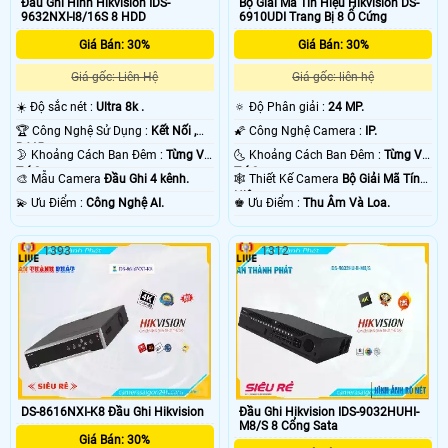
Đầu Ghi Hình Hikvision IDS-
Bộ Giải Mã Tín Hiệu Hikvision DS-
9632NXI-I8/16S 8 HDD
6910UDI Trang Bị 8 Ổ Cứng
Giá Bán: 30%
Giá Bán: 30%
Giá gốc: Liên Hệ
Giá gốc: liên hệ
☀️ Độ sắc nét :
Ultra 8k .
🔅 Độ Phân giải :
24 MP.
🏆 Công Nghệ Sử Dụng :
Kết Nối ,
🌠 Công Nghệ Camera :
IP.
RJ45.
🌛 Khoảng Cách Ban Đêm :
Từng Vị
🌜 Khoảng Cách Ban Đêm :
Từng Vị
Trí Camera .
Trí Camera .
🎨 Mẫu Camera
Đầu Ghi 4 kênh.
🕸️ Thiết Kế Camera
Bộ Giải Mã Tín
Hiệu.
️💫 Ưu Điểm :
Công Nghệ AI.
️♚ Ưu Điểm :
Thu Âm Và Loa.
1393
1312
DS-8616NXI-K8 Đầu Ghi Hikvision
Đầu Ghi Hikvision IDS-9032HUHI-
M8/S 8 Cổng Sata
Giá Bán: 30%