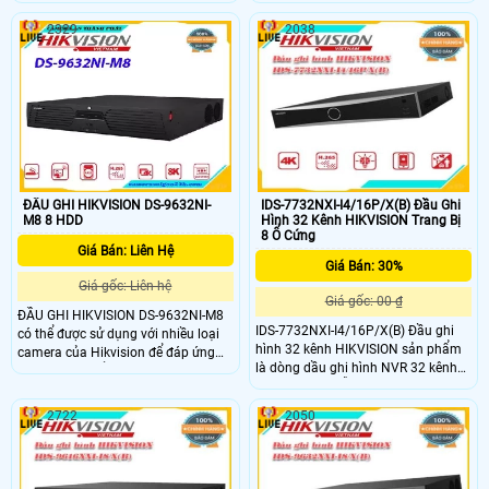
analog thông thường. Khả năng
analog thông thường. Khả năng
truyền hình ảnh HD qua mạng tốt,
truyền hình ảnh HD qua mạng tốt,
2329
2038
hỗ trợ xem camera trên nhiều trình
hỗ trợ xem camera trên nhiều trình
duyệt web và hệ điều hành trên máy
duyệt web và hệ điều hành trên máy
tính khác nhau. Đầu ghi hình
tính khác nhau. Đầu ghi hình Turbo
Hikvision iDS-7204HUHI-M1/E cho
4.0 5MP 8 kênh Hikvision iDS-
chuẩn nén hình ảnh H
7208HUHI-M1/E
ĐẦU GHI HIKVISION DS-9632NI-
IDS-7732NXI-I4/16P/X(B) Đầu Ghi
M8 8 HDD
Hình 32 Kênh HIKVISION Trang Bị
8 Ổ Cứng
Giá Bán: Liên Hệ
Giá Bán: 30%
Giá gốc: Liên hệ
Giá gốc: 00 ₫
ĐẦU GHI HIKVISION DS-9632NI-M8
IDS-7732NXI-I4/16P/X(B) Đầu ghi
có thể được sử dụng với nhiều loại
hình 32 kênh HIKVISION sản phẩm
camera của Hikvision để đáp ứng
là dòng dầu ghi hình NVR 32 kênh
nhu cầu cụ thể của người dùng
camera POE Hỗ trợ camera tối đa
trong các tình huống khác nhau.
12 Megapixel. Hỗ trợ 16ch Nhận
Thiết bị phù hợp sử dụng ở cả
2722
2050
diện & phân tích 32 thư viện và
không gian trong nhà và ngoài trời
100,000 khuôn mặt. Xuất hình độc
như sảnh công cộng, quảng trường,
lập VGA / HDMI 4K. Hỗ trợ 4 ổ cứng
sân vận động, nhà ga… nơi có góc
Sata 10TB, 1 eSata 2 LAN 1Gbps,
quan sát rộng hơn, sắc nét hơn ,