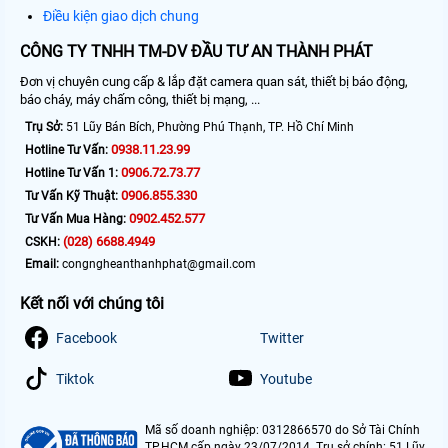
Điều kiện giao dịch chung
CÔNG TY TNHH TM-DV ĐẦU TƯ AN THÀNH PHÁT
Đơn vị chuyên cung cấp & lắp đặt camera quan sát, thiết bị báo động,
báo cháy, máy chấm công, thiết bị mạng, ...
Trụ Sở:
51 Lũy Bán Bích, Phường Phú Thạnh, TP. Hồ Chí Minh
0938.11.23.99
Hotline Tư Vấn:
0906.72.73.77
Hotline Tư Vấn 1:
0906.855.330
Tư Vấn Kỹ Thuật:
0902.452.577
Tư Vấn Mua Hàng:
(028) 6688.4949
CSKH:
Email:
congngheanthanhphat@gmail.com
Kết nối với chúng tôi
Facebook
Twitter
Tiktok
Youtube
Mã số doanh nghiệp: 0312866570 do Sở Tài Chính
TP.HCM cấp ngày 23/07/2014. Trụ sở chính: 51 Lũy