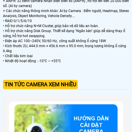
+ ANPR: 32 kênh camera Nhận diện biển số (ANPR) , hỗ trợ lên đến 20.000 biển
số. (AI by camera)
+ Các chức năng thông minh khác: AI by Camera : Đếm người, Heatmap, Stereo
Analysis, Object Monitoring, Vehicle Density....
• RAID 0/1/5/6/10
• Hỗ trợ chức năng N+M Cluster, giúp bảo vệ dữ liêu an toàn.
• Hỗ trợ chức năng Disk Group. Thiết kế dạng "Ngăn kéo" giúp dễ dàng thay ổ
cứng, hỗ trợ hot swapping.
• Điện áp AC 100~240V, 50/60 Hz, công suất không ổ cứng 18W
• Kích thước 2U, 444.0 mm × 456.6 mm x 95.0 mm, trọng lượng không ổ cứng
6.4kg
• Chất liệu kim loại
• Nhiệt độ hoạt động : -10°C ~ +55°C
TIN TỨC CAMERA XEM NHIỀU