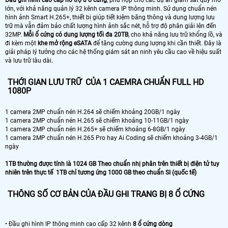
lớn, với khả năng quản lý 32 kênh camera IP thông minh. Sử dụng chuẩn nén
hình ảnh Smart H.265+, thiết bị giúp tiết kiệm băng thông và dung lượng lưu
trữ mà vẫn đảm bảo chất lượng hình ảnh sắc nét, hỗ trợ độ phân giải lên đến
32MP.
Mỗi ổ cứng có dung lượng tối đa 20TB
, cho khả năng lưu trữ khổng lồ, và
đi kèm một
khe mở rộng eSATA
để tăng cường dung lượng khi cần thiết. Đây là
giải pháp lý tưởng cho các hệ thống giám sát an ninh yêu cầu cao về hiệu suất
và lưu trữ lâu dài.
THỚI GIAN LƯU TRỮ CỦA 1 CAEMRA CHUẨN FULL HD
1080P
1 camera 2MP chuẩn nén H.264 sẽ chiếm khoảng 20GB/1 ngày
1 camera 2MP chuẩn nén H.265 sẽ chiếm khoảng 10-11GB/1 ngày
1 camera 2MP chuẩn nén H.265+ sẽ chiếm khoảng 6-8GB/1 ngày
1 camera 2MP chuẩn nén H.265 Pro hay Ai Coding sẽ chiếm khoảng 3-4GB/1
ngày
1TB thường được tính là 1024 GB Theo chuẩn nhị phân trên thiết bị điện tử tuy
nhiên trên thực tế 1TB chỉ tương ứng 1000 GB theo chuẩn SI (quốc tế)
THÔNG SỐ CƠ BẢN CỦA ĐẦU GHI TRANG BỊ 8 Ổ CỨNG
• Đầu ghi hình IP thông minh cao cấp 32 kênh
8 ổ cứng dòng