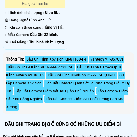
Giá gốc: Liên hệ
️⚡ Hình ảnh chất lượng :
Ultra 8k .
🤖️ Công Nghệ Hình Ảnh :
IP.
🌜 Khi xem thiếu sáng :
Từng Vị Trí
Camera .
↕️ Mẫu Camera
Đầu Ghi 32 kênh.
️⌘ Khả Năng :
Thu hình Chất Lượng.
Thông Tin:
Đầu Ghi Hình Kbvision KB-8116D-F4
Vantech VP-857CVI
Đầu Ghi IP 64 Kênh VPH-N4464/32PoE
Đầu Ghi Hình Camera Ip 16
Kênh Avtech AVH8516
Đầu Ghi Hình Hikvision DS-7216HQHI-K1
Giá
Lắp Camera Kbvision
Lắp Đặt Camera Quan Sát Tại Nha Trang Giá Rẻ Uy
Tín
Lắp Đặt Camera Giám Sát Tại Quận Phú Nhuận
Lắp Camera Giám
Sát Khu Công Nghiệp
Lắp Đặt Camera Giám Sát Chất Lượng Cho Kho
Xưởng
ĐẦU GHI TRANG BỊ 8 Ổ CỨNG CÓ NHỮNG ƯU ĐIỂM GÌ
Đầu ghi hình cao cấp hỗ trợ 8 ổ cứng
, phù hợp cho các dự án giám sát quy mô