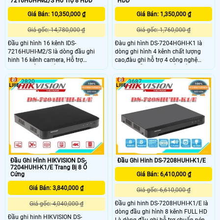
7216HUHI-M2/S Hổ Trợ 8 HDD
HDD
Giá Bán: 10,350,000 ₫
Giá Bán: 1,350,000 ₫
Giá gốc: 14,780,000 ₫
Giá gốc: 1,760,000 ₫
Đầu ghi hình 16 kênh IDS-
Đàu ghi hình DS-7204HGHI-K1 là
7216HUHI-M2/S là dòng đầu ghi
dòng ghi hình 4 kênh chất lượng
hinh 16 kênh camera, Hỗ trợ
cao,đàu ghi hỗ trợ 4 công nghệ
H.265+.Hỗ trợ 2 ổ cứng 10TB. Là
camera dễ dàng chuyển dổi HDTVI,
dòng camera chuyên dụng cho văn
HDCVI, AHD, Analog.Hỗ trợ ổ cứng
2820
3687
phòng,siêu thị,cửa hàng,...
tối da 10TB,đầu ghi phù hợp cho
các công trình dự án nhỏ,phù hợp
cho gia đình,văn phòng,siêu thị cửa
hàng
Đầu Ghi Hình HIKVISION DS-
Đầu Ghi Hinh DS-7208HUHI-K1/E
7204HUHI-K1/E Trang Bị 8 Ổ
Cứng
Giá Bán: 6,410,000 ₫
Giá Bán: 3,840,000 ₫
Giá gốc: 6,610,000 ₫
Đầu ghi hinh DS-7208HUHI-K1/E là
Giá gốc: 4,040,000 ₫
dòng đầu ghi hình 8 kênh FULL HD
Đầu ghi hinh HIKVISION DS-
Là dòng đầu ghi hỗ trợ chuẩn nén