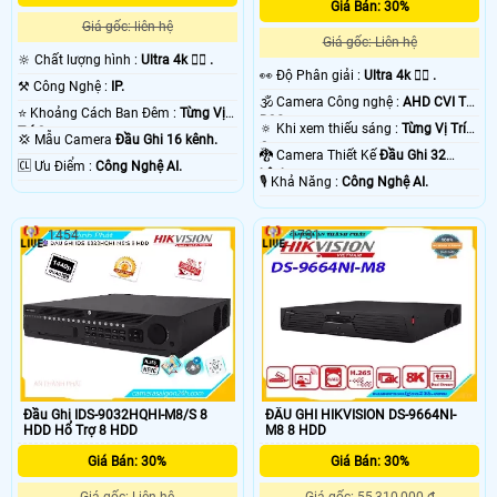
Giá Bán: 30%
Giá gốc: liên hệ
Giá gốc: Liên hệ
🔆 Chất lượng hình :
Ultra 4k 👍🏾 .
️👀 Độ Phân giải :
Ultra 4k 👍🏾 .
⚒ Công Nghệ :
IP.
🕉️ Camera Công nghệ :
AHD CVI TVI
⭐ Khoảng Cách Ban Đêm :
Từng Vị
BCS.
🔅 Khi xem thiếu sáng :
Từng Vị Trí
Trí Camera .
💢 Mẫu Camera
Đầu Ghi 16 kênh.
Camera .
🐉️ Camera Thiết Kế
Đầu Ghi 32
️🆑 Ưu Điểm :
Công Nghệ AI.
kênh.
️🎙 Khả Năng :
Công Nghệ AI.
1454
1731
Đầu Ghi IDS-9032HQHI-M8/S 8
ĐẦU GHI HIKVISION DS-9664NI-
HDD Hổ Trợ 8 HDD
M8 8 HDD
Giá Bán: 30%
Giá Bán: 30%
Giá gốc: Liên hệ
Giá gốc: 55,310,000 ₫