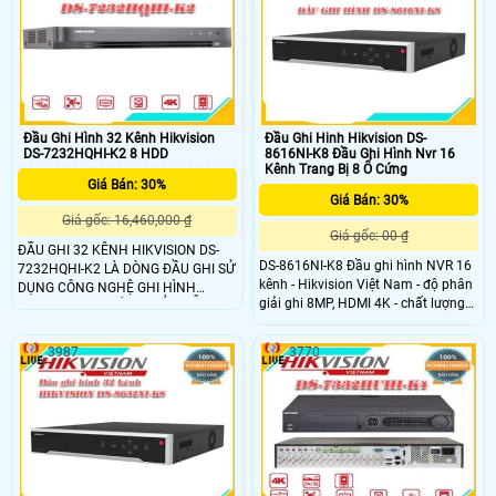
8MP@12fps/5MP@20fps/3MP@18fps,4MP/1080p/720p/WD1/4CIF/VGA/CIF@
xưởng, văn phòng, siêu thị,
(P)/30fps (N)​- Cổng ra HDMI – Độ
phân giải 4K + VGA
Đầu Ghi Hình 32 Kênh Hikvision
Đầu Ghi Hinh Hikvision DS-
DS-7232HQHI-K2 8 HDD
8616NI-K8 Đầu Ghi Hình Nvr 16
Kênh Trang Bị 8 Ổ Cứng
Giá Bán: 30%
Giá Bán: 30%
Giá gốc: 16,460,000 ₫
Giá gốc: 00 ₫
ĐẦU GHI 32 KÊNH HIKVISION DS-
DS-8616NI-K8 Đầu ghi hình NVR 16
7232HQHI-K2 LÀ DÒNG ĐẦU GHI SỬ
kênh - Hikvision Việt Nam - độ phân
DỤNG CÔNG NGHỆ GHI HÌNH
giải ghi 8MP, HDMI 4K - chất lượng
TURBO HD 4.0. SẢN PHẨM HỖ TRỢ
tốt, giá rẻ
ĐỌ PHÂN GIẢI XUẤT RA HDMI 4K
UHD (3840 × 2160). SẢN PHẨM SỬ
3987
3770
DỤNG CÔNG NGHỆ HÌNH GHỈ TIẾT
KIỆM DUNG LƯỢNG BỘ NHỚ - H