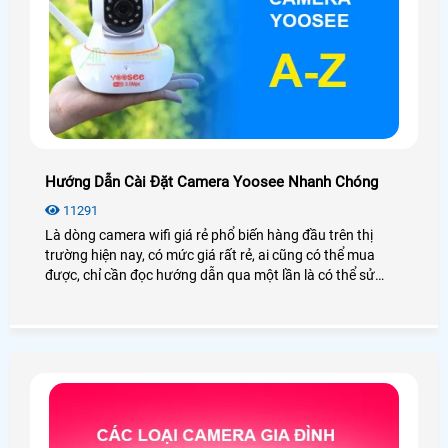
Hướng Dẫn Cài Đặt Camera Yoosee Nhanh Chóng
11291
Là dòng camera wifi giá rẻ phổ biến hàng đầu trên thị
trường hiện nay, có mức giá rất rẻ, ai cũng có thể mua
được, chỉ cần đọc hướng dẫn qua một lần là có thể sử
dụng được. Trong bài viết ngày hôm nay An Thành Phát
sẽ hướng dẫn các bạn cách cài đặt camera YOOSEE trên
điện thoại dễ dàng chỉ trong vài bước