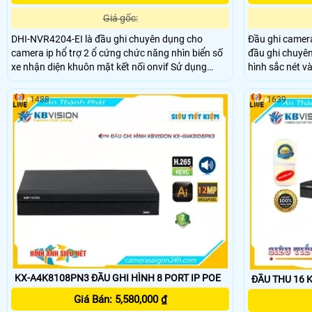
Giá gốc:
DHI-NVR4204-EI là đầu ghi chuyên dụng cho
Đầu ghi camer
camera ip hổ trợ 2 ổ cứng chức năng nhìn biển số
đầu ghi chuyên
xe nhận diện khuôn mặt kết nối onvif Sử dụng
hình sắc nét và
công nghệ xử lý hình ảnh thiếu sáng. Có cảm biến
32 MP Với tính
video SMD Plus cho phát hiện chuyển động thông
công nghệ ONVI
1488
1639
minh. Chip Wiz Sense để xử lý hình ảnh trực quan.
HDD lớn 20 TB
Hỗ trợ giám sát ban đêm với hình ảnh màu sắc tự
nhiên.
KX-A4K8108PN3 ĐẦU GHI HÌNH 8 PORT IP POE
ĐẦU THU 16 
Giá Bán: 5,580,000 ₫