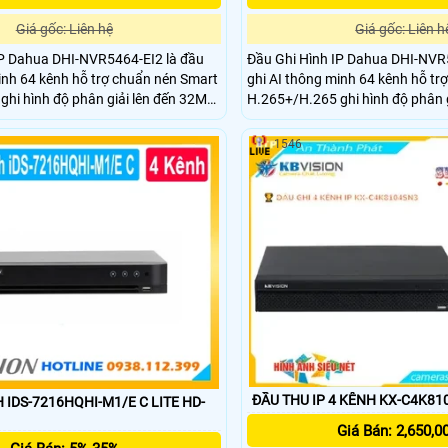
Giá gốc: Liên hệ
Giá gốc: Liên h
IP Dahua DHI-NVR5464-EI2 là đầu
Đầu Ghi Hình IP Dahua DHI-NVR
inh 64 kênh hỗ trợ chuẩn nén Smart
ghi AI thông minh 64 kênh hỗ tr
hi hình độ phân giải lên đến 32MP
H.265+/H.265 ghi hình độ phân 
K HDMI. Hỗ trợ 4 ổ cứng dung lượng
và xuất hình 8K HDMI. Thiết bị h
0TB tích hợp nhiều công nghệ AI như
ổ tối đa 20 TB tích hợp nhiều cô
1546
n mặt nhận diện biển số xe và phân
16 cổng báo động đầu vào và 8
đầu ra với các chế độ cảnh báo t
ĐẦU THU IP 4 KÊNH KX-C4K81
 IDS-7216HQHI-M1/E C LITE HD-
Giá Bán: 2,650,0