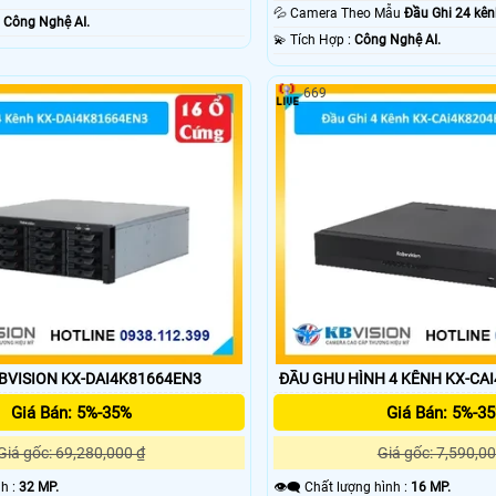
💦 Camera Theo Mẫu
Đầu Ghi 24 kên
ỗi Bật :
Công Nghệ AI.
️💫 Tích Hợp :
Công Nghệ AI.
669
KBVISION KX-DAI4K81664EN3
ĐẦU GHU HÌNH 4 KÊNH KX-CA
Giá Bán: 5%-35%
Giá Bán: 5%-3
Giá gốc: 69,280,000 ₫
Giá gốc: 7,590,00
nh :
32 MP.
👁️‍🗨 Chất lượng hình :
16 MP.