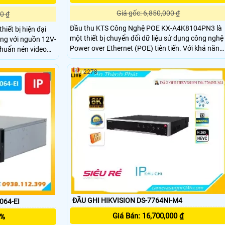
Giá gốc: 6,850,000 ₫
0 ₫
Đầu thu KTS Công Nghệ POE KX-A4K8104PN3 là
iết bị hiện đại
một thiết bị chuyển đổi dữ liệu sử dụng công nghệ
năng với nguồn 12V-
Power over Ethernet (POE) tiên tiến. Với khả năng
huẩn nén video
hỗ trợ 4 cổng kết nối camera IP và cung cấp nguồ
g
điện qua cáp mạng, đầu thu này giúp giảm thiểu
2278
việc sử dụng dây nguồn truyền thống và tối ưu
hóa chi phí lắp đặt hệ thống camera an ninh.
ĐẦU GHI HIKVISION DS-7764NI-M4
064-EI
Giá Bán: 16,700,000 ₫
5%