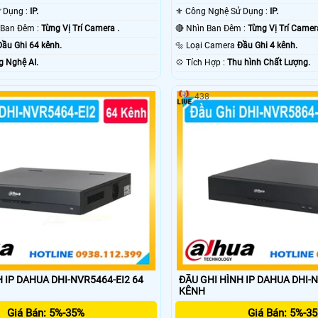
👍 Công Nghệ Sử Dụng :
IP.
⚜️ Công Nghệ Sử Dụng :
IP.
🌜 Khoảng Cách Ban Đêm :
Từng Vị Trí Camera .
🔴 Nhìn Ban Đêm :
Từng Vị Trí Camer
Đầu Ghi 64 kênh.
🔩 Loại Camera
Đầu Ghi 4 kênh.
 Nghệ AI.
️💠 Tích Hợp :
Thu hình Chất Lượng.
438
 IP DAHUA DHI-NVR5464-EI2 64
ĐẦU GHI HÌNH IP DAHUA DHI-N
KÊNH
Giá Bán: 5%-35%
Giá Bán: 5%-3