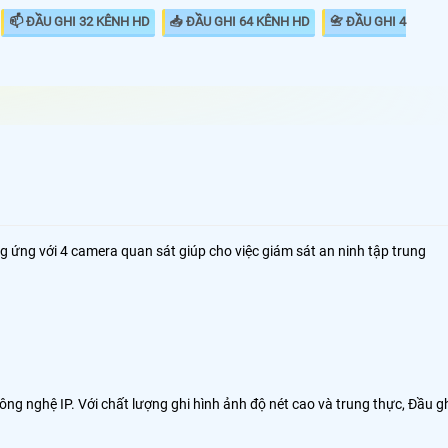
📫 ĐẦU GHI 32 KÊNH HD
📥 ĐẦU GHI 64 KÊNH HD
📇 ĐẦU GHI 4
 camera Ip (Network Video Recorder) gọi tắt là NVR là
hu chuyên dụng sử dụng cho đầu ghi hình camera IP
ơng ứng với 4 camera quan sát giúp cho việc giám sát an ninh tập trung
ặc cũng có thể kết nối từ xa từ đầu ghi này sang đầu
 lưu trữ dữ liệu từ xa. Đầu ghi camera Ip hoặc động thu
a đường truyền mạng do đó sử dủng đầu ghi IP không
phải đặt đầu ghi IP ngay vị trí lắp camera.
ông nghệ IP. Với chất lượng ghi hình ảnh độ nét cao và trung thực, Đầu g