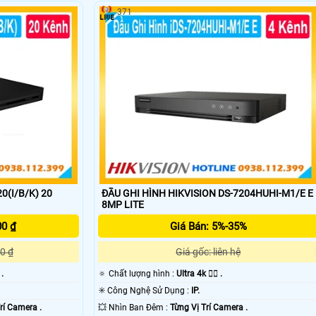
371
'
0(I/B/K) 20
ĐẦU GHI HÌNH HIKVISION DS-7204HUHI-M1/E E
8MP LITE
00 ₫
Giá Bán: 5%-35%
0 ₫
Giá gốc: liên hệ
 .
🔅 Chất lượng hình :
Ultra 4k 👍🏾 .
✳️ Công Nghệ Sử Dụng :
IP.
rí Camera .
💥 Nhìn Ban Đêm :
Từng Vị Trí Camera .