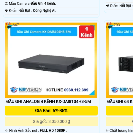
♊ Mẫu Camera
Đầu Ghi 4 kênh.
️📢 Điểm N
️💎 Điểm Nỗi Bật :
Công Nghệ AI.
647
703
ĐẦU GHI ANALOG 4 KÊNH KX-DAI8104H3-5M
ĐẦU GHI 64 
Giá Bán: 5%-35%
Giá gốc: 3,050,000 ₫
🔅 Hình Ảnh Sắc nét :
FULL HD 1080P .
✨ Chất lượng hì