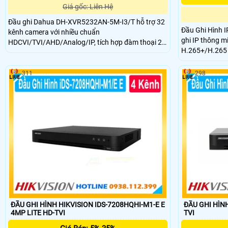
Giá gốc: Liên Hệ
Đầu ghi Dahua DH-XVR5232AN-5M-I3/T hỗ trợ 32
Đầu Ghi Hình 
kênh camera với nhiều chuẩn
ghi IP thông m
HDCVI/TVI/AHD/Analog/IP, tích hợp đàm thoại 2
H.265+/H.265 g
chiều với camera Analog. Sử dụng chuẩn nén
và xuất hình 8
H.265+/AI-Coding tiết kiệm dung lượng lưu trữ.
tối đa mỗi ổ 2
Ghi hình đến 5M-N, xuất hình HDMI 4K/VGA Full
311
298
nhận diện khuô
HD/CVBS, AI thông minh gồm SMD Plus, AcuPick,
tích hành vi.
IVS và nhận diện khuôn mặt.
ĐẦU GHI HÌNH HIKVISION IDS-7208HQHI-M1-E E
ĐẦU GHI HÌNH
4MP LITE HD-TVI
TVI