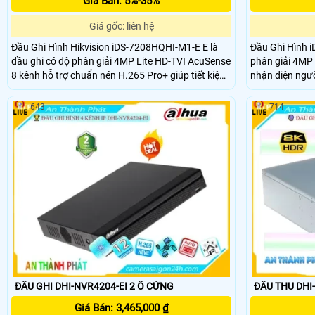
Giá Bán: 5%-35%
Giá gốc: liên hệ
Đầu Ghi Hình Hikvision iDS-7208HQHI-M1-E E là
Đầu Ghi Hình 
đầu ghi có độ phân giải 4MP Lite HD-TVI AcuSense
phân giải 4MP
8 kênh hỗ trợ chuẩn nén H.265 Pro+ giúp tiết kiệm
nhận diện ngư
dung lượng. Tích hợp nhận diện người và xe, giảm
giả. Hỗ trợ đa
báo động giả. Hỗ trợ kết nối thêm 4 camera IP và 1
nét.Hỗ trợ 1 k
643
714
khe cắm ổ cứng lên đến 10TB.
ĐẦU GHI DHI-NVR4204-EI 2 Ổ CỨNG
ĐẦU THU DHI
Giá Bán: 3,465,000 ₫