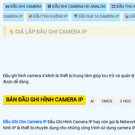
📼 ĐẦU GHI CAMERA
💾 ĐẦU GHI CAMERA HD ANALOG
🎞 ĐẦU THU 
CAMERA IP
💿 ĐẦU THU 8 KÊNH IP
🎥 ĐẦU GHI 16 CAMERA IP
💻 ĐẦ
♋ GIÁ LẮP ĐÂU GHI CAMERA IP
LOẠI ĐẦU GHI CAMERA IP
GIÁ 
📦 Đầu Ghi Ip 4 kênh Kbvision
1.5
Đầu ghi hình camera 4 kênh là thiết bị trung tâm giúp lưu trữ và quản l
được dễ dàng
📼 Đầu Ghi Camera IP 8 kênh KBvision
1.8
BÁN ĐẦU GHI HÌNH CAMERA IP
🗄 Đầu Ghi Camera IP 4 kênh Hikvision
1.5
AI
CMOS
2 HDD
📬 Đầu Ghi Camera Ip 8 kênh
10
Đầu Ghi Cho Camera IP
Đầu Ghi Hình Camera IP hay còn gọi là Network v
hình IP là thiết bị chuyên dụng cho những công trình sử dụng camera 