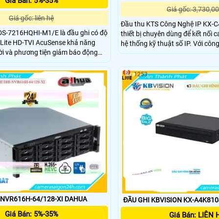
Giá Bán: 5%-35%
Giá gốc: 3,730,00
Giá gốc: liên hệ
Đầu thu KTS Công Nghệ IP KX-
iDS-7216HQHI-M1/E là đầu ghi có độ
thiết bị chuyên dùng để kết nối 
 Lite HD-TVI AcuSense khả năng
hệ thống kỹ thuật số IP. Với công nghệ tiên tiến,
ời và phương tiện giảm báo động
đầu thu này đảm bảo chất lượng
 chuẩn camera, xuất hình 4K sắc
ảnh sắc nét, ổn định. Với thiết kế nhỏ gọn, dễ dàng
he cắm ổ cứng lên đến 10TB
lắp đặt và sử dụng, giúp tối ưu 
1253
người dùng
-NVR616H-64/128-XI DAHUA
ĐẦU GHI KBVISION KX-A4K81
Giá Bán: 5%-35%
Giá Bán: LIÊN 