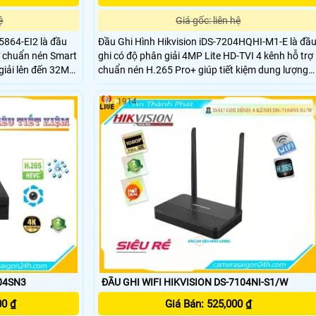
ệ
Giá gốc: liên hệ
5864-EI2 là đầu
Đầu Ghi Hình Hikvision iDS-7204HQHI-M1-E là đầ
ợ chuẩn nén Smart
ghi có độ phân giải 4MP Lite HD-TVI 4 kênh hỗ trợ
giải lên đến 32MP
chuẩn nén H.265 Pro+ giúp tiết kiệm dung lượng
ỗ trợ 8 ổ cứng mỗi
lưu trữ. Tích hợp công nghệ AcuSense phân biệt
ng nghệ AI Hỗ trợ
người và xe, giảm báo động giả.Hỗ trợ 1 khe cắm 
1914
 cổng báo động
cứng lên đến 10TB.
heo sự kiện
04SN3
ĐẦU GHI WIFI HIKVISION DS-7104NI-S1/W
00 ₫
Giá Bán: 525,000 ₫