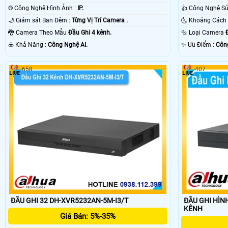
®️ Công Nghệ Hình Ảnh :
IP.
🌙 Giám sát Ban Đêm :
Từng Vị Trí Camera .
🐉️ Camera Theo Mẫu
Đầu Ghi 4 kênh.
🔩 Loại Camera
️☣️ Khả Năng :
Công Nghệ AI.
️✨ Ưu Điểm :
Công
658
407
ĐẦU GHI 32 DH-XVR5232AN-5M-I3/T
ĐẦU GHI HÌNH
KÊNH
Giá Bán: 5%-35%