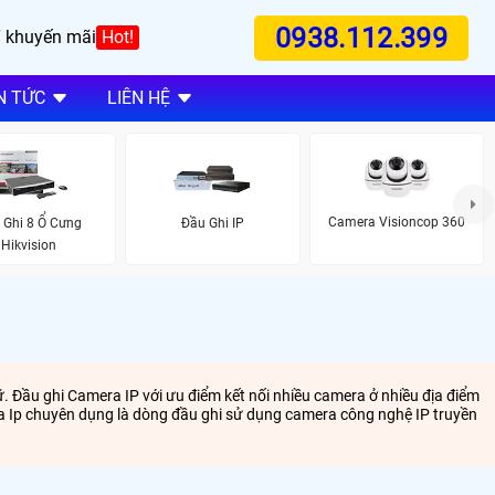
0938.112.399
 khuyến mãi
Hot!
N TỨC
LIÊN HỆ
Camera Visioncop 360
 Ghi 8 Ổ Cưng
Đầu Ghi IP
Hikvision
. Đầu ghi Camera IP với ưu điểm kết nối nhiều camera ở nhiều địa điểm
a Ip chuyên dụng là dòng đầu ghi sử dụng camera công nghệ IP truyền