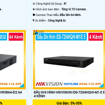
⚙ Công Nghệ Sử Dụng :
IP.
a .
❃ Hình ảnh ban đêm :
Từng Vị Trí Camera .
🛡 Camera Theo Mẫu
Đầu Ghi 64 kênh.
️🎙 Ưu Điểm :
Công Nghệ AI.
325
VR5864-EI2 64
ĐẦU GHI HÌNH HIKVISION IDS-7204HQHI-M1-E E
4 KÊNH
5%
Giá Bán: 5%-35%