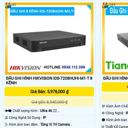
41
385
ĐẦU GHI HÌNH HIKVISION IDS-7208HUHI-M1-T 8
ĐẦU GHI HÌNH
KÊNH
Giá Bán: 5,978,000 ₫
Giá gốc: 8,540,000 ₫
💯 Hình Ành Ch
👁️‍🗨 Chất lượng hình :
Ultra 4k 👍🏾 .
⚙ Công Nghệ :
IP
🕉️ Công Nghệ Sử Dụng :
IP.
🌛 Hình ảnh ban đêm :
Từng Vị Trí Camera .
⛓ Thiết Kế Cam