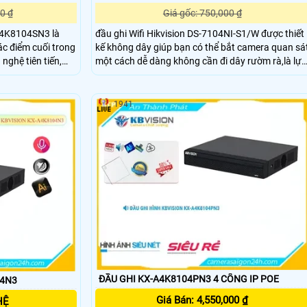
0 ₫
Giá gốc: 750,000 ₫
C4K8104SN3 là
đầu ghi Wifi Hikvision DS-7104NI-S1/W được thiết
các điểm cuối trong
kế không dây giúp bạn có thể bắt camera quan sá
một cách dễ dàng không cần đi dây rườm rà,là lựa
 âm thanh và hình
chọn lý tưởng cho các hệ thống giám sát nhỏ và
trung bình kết hợp tính năng hiệu suất cao, dễ
hóa trải nghiệm
dàng sử dụng và linh hoạt trong việc lưu trữ và
1941
quản lý hình ảnh.
ĐẦU GHI KX-A4K8104PN3 4 CỔNG IP POE
04N3
Giá Bán: 4,550,000 ₫
HỆ