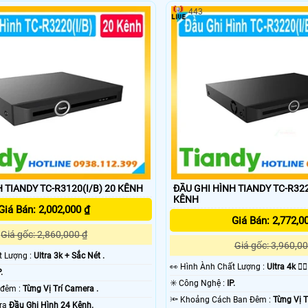
443
 TIANDY TC-R3120(I/B) 20 KÊNH
ĐẦU GHI HÌNH TIANDY TC-R322
KÊNH
Giá Bán: 2,002,000 ₫
Giá Bán: 2,772,0
Giá gốc: 2,860,000 ₫
Giá gốc: 3,960,00
ất Lượng :
Ultra 3k + Sắc Nét .
️👀 Hình Ành Chất Lượng :
Ultra 4k 👍🏾
.
✳️ Công Nghệ :
IP.
🌚 Hình ảnh ban đêm :
Từng Vị Trí Camera .
🔦 Khoảng Cách Ban Đêm :
Từng Vị T
era
Đầu Ghi Hình 24 Kênh.