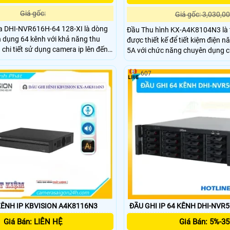
Giá gốc:
Giá gốc: 3,030,00
a DHI-NVR616H-64 128-XI là dòng
Đầu Thu hình KX-A4K8104N3 là th
 dụng 64 kênh với khả năng thu
được thiết kế để tiết kiệm điện 
 chi tiết sử dụng camera ip lên đến
5A với chức năng chuyên dụng c
 năng phát hiện người/động vật
H.265+ giúp tiết kiệm dung lượn
F kết nối linh hoạt và dung lượng
607
. Sử dụng Cảm Biến SMD Plus
KÊNH IP KBVISION A4K8116N3
ĐẦU GHI IP 64 KÊNH DHI-NVR5
Giá Bán: LIÊN HỆ
Giá Bán: 5%-3