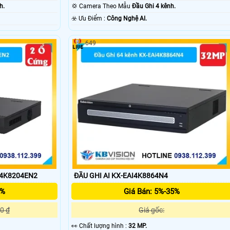
h.
💢 Camera Theo Mẫu
Đầu Ghi 4 kênh.
️☣️ Ưu Điểm :
Công Nghệ AI.
649
I4K8204EN2
ĐẦU GHI AI KX-EAI4K8864N4
5%
Giá Bán: 5%-35%
0 ₫
Giá gốc:
️👀 Chất lượng hình :
32 MP.