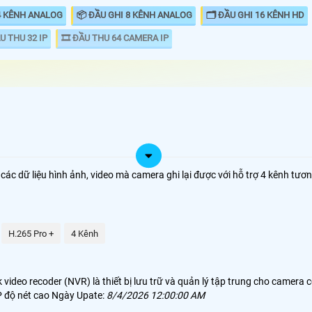
4 KÊNH ANALOG
📦 ĐẦU GHI 8 KÊNH ANALOG
🗂 ĐẦU GHI 16 KÊNH HD
U THU 32 IP
🎞 ĐẦU THU 64 CAMERA IP
📀 Đầu ghi
ĐẦU GHI
loại đầu t
00.000 VNĐ
KX-A4K8114N2
ý các dữ liệu hình ảnh, video mà camera ghi lại được với hỗ trợ 4 kênh tư
các loại ho
ghi khác đê
00.000 VNĐ
KX-A4K8118N2
dữ liệu qu
nhất thiết 
00,000 VNĐ
DS 7104NI Q14PM
H.265 Pro +
4 Kênh
.300.000 VNĐ
DS-7608NI-K1/8P
ideo recoder (NVR) là thiết bị lưu trữ và quản lý tập trung cho camera c
IP độ nét cao Ngày Upate:
8/4/2026 12:00:00 AM