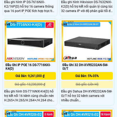
Đầu ghi hình IP DS-7616NXI-
Đầu ghi hình Hikvision DS-7632NXI-
K2/16P(D) hỗ trợ 16 camera thông
K2(D) hỗ trợ kết nối quản lý cùng lúc
qua 16 port IP POE tích hợp trực tiếp
32 camera IP với độ phân giải tối đa
trên đầu ghi tổng công suất tối đa
cho phép 12MP, băng thông đầu
200W, chuẩn nén H.265+ với
vào 256Mbps, đầu ra 160Mbps.
648
657
camera có độ phân giải tối đa
Ngoài ra, DS-7632NXI-K2(D) hỗ trợ 2
12MP. Thiết bị có băng thông
ổ cứng 10TB, nhận diện khuôn mặt
160Mbps, tính năng nhận diện
thông minh cùng tính năng phát
khuôn mặt và phát hiện
hiện chuyển động người và phương
người/phương tiện.
tiện.
Đầu Ghi IP POE 16 DS-7716NXI-
Đầu Ghi 32 DH-XVR5232AN-5M-
K4(D)
I3/T
Giá Bán: 9,261,000 ₫
Giá Bán: 5%-35%
Giá gốc: 13,230,000 ₫
Giá gốc: Liên Hệ
Đầu ghi hình DS-7716NXI-K4(D) hỗ
Đầu ghi Dahua DH-XVR5232AN-5M-
trợ kết nối 16 kênh cùng chuẩn nén
I3/T hỗ trợ 32 kênh camera với
H.265+/H.265/H.264+/H.264 cho
nhiều chuẩn
phép ghi hình với độ phân giải tối
HDCVI/TVI/AHD/Analog/IP, tích hợp
đa lên đến 12MP với 16 cổng POE
đàm thoại 2 chiều với camera
386
409
tích hợp trên đầu ghi. Băng thông
Analog. Sử dụng chuẩn nén