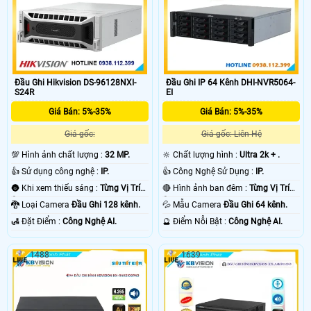
Đầu Ghi Hikvision DS-96128NXI-
Đầu Ghi IP 64 Kênh DHI-NVR5064-
S24R
EI
Giá Bán: 5%-35%
Giá Bán: 5%-35%
Giá gốc:
Giá gốc: Liên Hệ
💯 Hình ảnh chất lượng :
32 MP.
🔆 Chất lượng hình :
Ultra 2k + .
👍 Sử dụng công nghệ :
IP.
👍 Công Nghệ Sử Dụng :
IP.
🌚 Khi xem thiếu sáng :
Từng Vị Trí
🔴 Hình ảnh ban đêm :
Từng Vị Trí
Camera .
Camera .
🐉️ Loại Camera
Đầu Ghi 128 kênh.
💦 Mẫu Camera
Đầu Ghi 64 kênh.
️🛃 Đặt Điểm :
Công Nghệ AI.
️🔮 Điểm Nỗi Bật :
Công Nghệ AI.
1488
1639