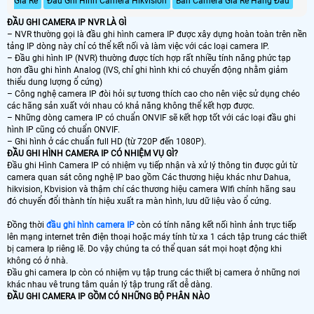
Giá Rẻ
Đầu Ghi Hình Camera Hikvision
Bán Camera Giá Rẻ Hàng Đầu
ĐẦU GHI CAMERA IP NVR LÀ GÌ
– NVR thường gọi là đầu ghi hình camera IP được xây dựng hoàn toàn trên nền
tảng IP dòng này chỉ có thể kết nối và làm việc với các loại camera IP.
– Đầu ghi hình IP (NVR) thường được tích hợp rất nhiều tính năng phức tạp
hơn đầu ghi hình Analog (IVS, chỉ ghi hình khi có chuyển động nhằm giảm
thiểu dung lượng ổ cứng)
– Công nghệ camera IP đòi hỏi sự tương thích cao cho nên việc sử dụng chéo
các hãng sản xuất với nhau có khả năng không thể kết hợp được.
– Những dòng camera IP có chuẩn ONVIF sẽ kết hợp tốt với các loại đầu ghi
hình IP cũng có chuẩn ONVIF.
– Ghi hình ở các chuẩn full HD (từ 720P đến 1080P).
ĐẦU GHI HÌNH CAMERA IP CÓ NHIỆM VỤ GÌ?
Đầu ghi Hình Camera IP có nhiệm vụ tiếp nhận và xử lý thông tin được gửi từ
camera quan sát công nghệ IP bao gồm Các thương hiệu khác như Dahua,
hikvision, Kbvision và thậm chí các thương hiệu camera WIfi chính hãng sau
đó chuyển đổi thành tín hiệu xuất ra màn hình, lưu dữ liệu vào ổ cứng.
Đồng thời
đầu ghi hình camera IP
còn có tính năng kết nối hình ảnh trực tiếp
lên mạng internet trên điện thoại hoặc máy tính từ xa 1 cách tập trung các thiết
bị camera Ip riêng lẽ. Do vậy chúng ta có thể quan sát mọi hoạt động khi
không có ở nhà.
Đầu ghi camera Ip còn có nhiệm vụ tập trung các thiết bị camera ở những nơi
khác nhau vê trung tâm quản lý tập trung rất dễ dàng.
ĐẦU GHI CAMERA IP GỒM CÓ NHỮNG BỘ PHÂN NÀO