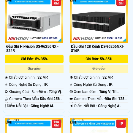
Đầu Ghi Hikvision DS-96256NXI-
Đầu Ghi 128 Kênh DS-96256NXI-
S24R
S16R
Giá Bán: 5%-35%
Giá Bán: 5%-35%
Giá gốc:
Giá gốc:
☀️ Chất lượng hình :
32 MP.
👁 Chất lượng hình :
32 MP.
⚛️ Công Nghệ Sử Dụng :
IP.
⚜️ Công Nghệ Sử Dụng :
IP.
✪ Khoảng Cách Ban Đêm :
Từng Vị
🔴 Xem ban đêm :
Từng Vị Trí
Trí Camera .
Camera .
🤹 Camera Theo Mẫu
Đầu Ghi 256
👑 Camera Theo Mẫu
Đầu Ghi 128
kênh.
kênh.
️ƒ Điểm Nỗi Bật :
Công Nghệ AI.
️🔈 Điểm Nỗi Bật :
Công Nghệ AI.
703
604