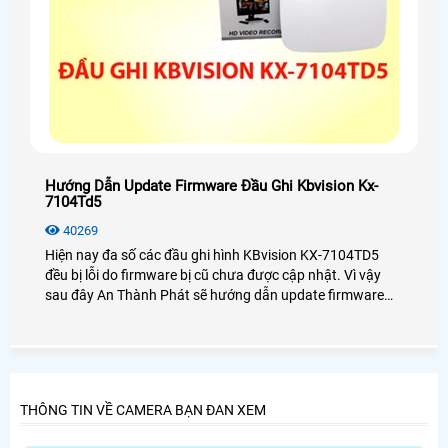
Hướng Dẫn Update Firmware Đầu Ghi Kbvision Kx-
7104Td5
40269
Hiện nay đa số các đầu ghi hình KBvision KX-7104TD5
đều bị lỗi do firmware bị cũ chưa được cập nhật. Vì vậy
sau đây An Thành Phát sẽ hướng dẫn update firmware
đầu ghi hình KX-7104TD5 một cách chi tiết nhất dành cho
bạn.
THÔNG TIN VỀ CAMERA BẠN ĐAN XEM