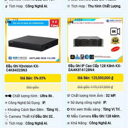
kênh.
️📡 Tích Hợp :
Công Nghệ AI.
️💠 Tích Hợp :
Thu hình Chất Lượng.
719
1659
Đầu Ghi IP Cao Cấp 128 Kênh KX-
Đầu Ghi Kbvision KX-
EAi4K816128N4
C4K8432SN3
Giá Bán: 125,500,000 ₫
Giá Bán: 5%-35%
Giá gốc: 179,137,000 ₫
Giá gốc:
💯 Chất lượng hình Ảnh :
32 MP.
👁️‍🗨 Chất lượng hình :
Ultra 8k .
✳️ Sử dụng công nghệ :
IP.
✳️ Công Nghệ Sử Dụng :
IP.
✪ Khi xem thiếu sáng :
Từng Vị Trí
⭐ Khoảng Cách Ban Đêm :
Từng Vị
Camera .
Trí Camera .
🎼️ Mẫu Camera
Đầu Ghi 128 kênh.
💦 Camera Thiết Kế
Đầu Ghi 32
kênh.
️☣️ Khả Năng :
Công Nghệ AI.
️💠 Tích Hợp :
Công Nghệ AI.