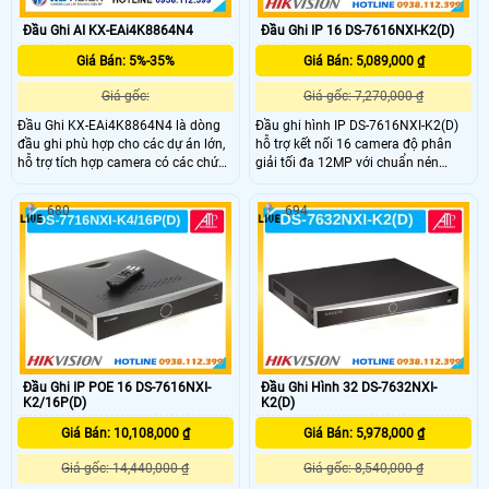
Đầu Ghi AI KX-EAi4K8864N4
Đầu Ghi IP 16 DS-7616NXI-K2(D)
Giá Bán: 5%-35%
Giá Bán: 5,089,000 ₫
Giá gốc:
Giá gốc: 7,270,000 ₫
Đầu Ghi KX-EAi4K8864N4 là dòng
Đầu ghi hình IP DS-7616NXI-K2(D)
đầu ghi phù hợp cho các dự án lớn,
hỗ trợ kết nối 16 camera độ phân
hỗ trợ tích hợp camera có các chức
giải tối đa 12MP với chuẩn nén
năng AI và SMD Plus, với độ phân
H.265+/H.265/H.264+/H.264, cho
giải tối đa lên đến 32MP, băng thông
phép ghi hình sắc nét nhưng vẫn tiết
680
694
đầu vào MBps, 8 ổ cứng Sata 20TB,
kiệm dung lượng lưu trữ. Hỗ trợ 2 ổ
thiết kế kim loại chắc chắn
cứng dung lượng 10TB mỗi ổ, tính
năng nhận diện khuôn mặt và phát
hiện chuyển động thông minh, đảm
bảo an ninh toàn diện.
Đầu Ghi IP POE 16 DS-7616NXI-
Đầu Ghi Hình 32 DS-7632NXI-
K2/16P(D)
K2(D)
Giá Bán: 10,108,000 ₫
Giá Bán: 5,978,000 ₫
Giá gốc: 14,440,000 ₫
Giá gốc: 8,540,000 ₫