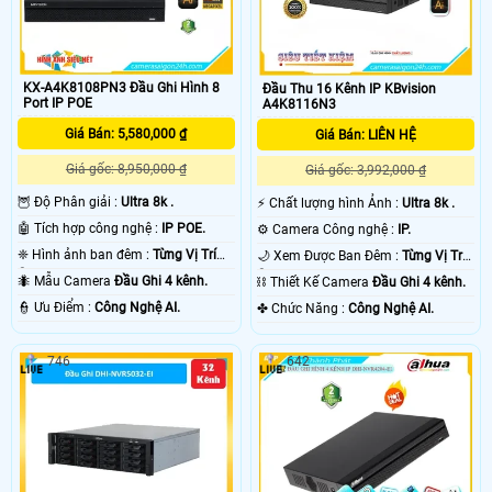
KX-A4K8108PN3 Đầu Ghi Hình 8
Đầu Thu 16 Kênh IP KBvision
Port IP POE
A4K8116N3
Giá Bán: 5,580,000 ₫
Giá Bán: LIÊN HỆ
Giá gốc: 8,950,000 ₫
Giá gốc: 3,992,000 ₫
🦉 Độ Phân giải :
Ultra 8k .
️⚡ Chất lượng hình Ảnh :
Ultra 8k .
🤖️ Tích hợp công nghệ :
IP POE.
⚙ Camera Công nghệ :
IP.
❈ Hình ảnh ban đêm :
Từng Vị Trí
🌙 Xem Được Ban Đêm :
Từng Vị Trí
Camera .
Camera .
🐜 Mẫu Camera
Đầu Ghi 4 kênh.
⛓ Thiết Kế Camera
Đầu Ghi 4 kênh.
️👮 Ưu Điểm :
Công Nghệ AI.
️✤ Chức Năng :
Công Nghệ AI.
746
642