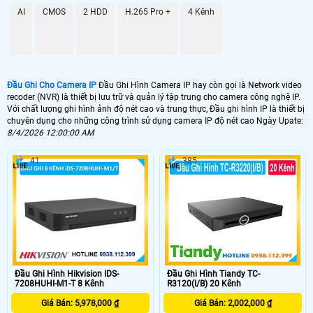
AI
CMOS
2 HDD
H.265 Pro +
4 Kênh
GIÁ ĐẦU GHI
📦 Đầu Ghi Ip 4 kênh Kbvision
1.500.000 VNĐ
KX-A4K8114N2
Đầu Ghi Cho Camera IP
Đầu Ghi Hình Camera IP hay còn gọi là Network video
📼 Đầu Ghi Camera IP 8 kênh KBvision
recoder (NVR) là thiết bị lưu trữ và quản lý tập trung cho camera công nghệ IP.
Với chất lượng ghi hình ảnh độ nét cao và trung thực, Đầu ghi hình IP là thiết bị
1.800.000 VNĐ
KX-A4K8118N2
chuyên dụng cho những công trình sử dụng camera IP độ nét cao Ngày Upate:
8/4/2026 12:00:00 AM
🗄 Đầu Ghi Camera IP 4 kênh Hikvision
41
385
1.500,000 VNĐ
DS 7104NI Q14PM
📬 Đầu Ghi Camera Ip 8 kênh
10.300.000 VNĐ
DS-7608NI-K1/8P
📀 Đầu ghi camera Ip (Network Video Recorder) gọi tắt là NVR là loại đầu
thu chuyên dụng sử dụng cho đầu ghi hình camera IP các loại hoặc cũng
Đầu Ghi Hình Hikvision IDS-
Đầu Ghi Hình Tiandy TC-
có thể kết nối từ xa từ đầu ghi này sang đầu ghi khác đê lưu trữ dữ liệu từ
7208HUHI-M1-T 8 Kênh
R3120(I/B) 20 Kênh
xa. Đầu ghi camera Ip hoặc động thu dữ liệu qua đường truyền mạng do đó
Giá Bán: 5,978,000 ₫
Giá Bán: 2,002,000 ₫
sử dủng đầu ghi IP không nhất thiết phải đặt đầu ghi IP ngay vị trí lắp