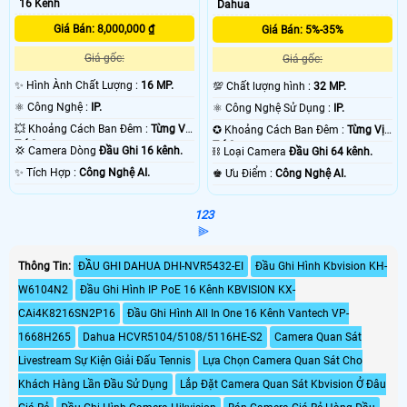
16 Kênh
Dahua
Giá Bán: 8,000,000 ₫
Giá Bán: 5%-35%
Giá gốc:
Giá gốc:
✨ Hình Ành Chất Lượng :
16 MP.
💯 Chất lượng hình :
32 MP.
⚛️ Công Nghệ :
IP.
⚛️ Công Nghệ Sử Dụng :
IP.
💥 Khoảng Cách Ban Đêm :
Từng Vị
✪ Khoảng Cách Ban Đêm :
Từng Vị
Trí Camera .
Trí Camera .
💢 Camera Dòng
Đầu Ghi 16 kênh.
⛓ Loại Camera
Đầu Ghi 64 kênh.
️✨ Tích Hợp :
Công Nghệ AI.
️♚ Ưu Điểm :
Công Nghệ AI.
1
2
3
⫸
Thông Tin:
ĐẦU GHI DAHUA DHI-NVR5432-EI
Đầu Ghi Hình Kbvision KH-
W6104N2
Đầu Ghi Hình IP PoE 16 Kênh KBVISION KX-
CAi4K8216SN2P16
Đầu Ghi Hình All In One 16 Kênh Vantech VP-
1668H265
Dahua HCVR5104/5108/5116HE-S2
Camera Quan Sát
Livestream Sự Kiện Giải Đấu Tennis
Lựa Chọn Camera Quan Sát Cho
Khách Hàng Lần Đầu Sử Dụng
Lắp Đặt Camera Quan Sát Kbvision Ở Đâu