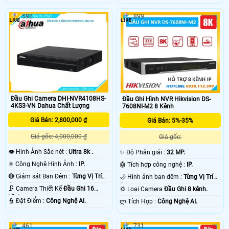
592
899
Đầu Ghi Camera DHI-NVR4108HS-
Đầu Ghi Hình NVR Hikvision DS-
4KS3-VN Dahua Chất Lượng
7608NI-M2 8 Kênh
Giá Bán: 2,800,000 ₫
Giá Bán: 5%-35%
Giá gốc: 4,000,000 ₫
Giá gốc:
👁 Hình Ảnh Sắc nét :
Ultra 8k .
✨ Độ Phân giải :
32 MP.
⚛️ Công Nghệ Hình Ảnh :
IP.
🤖️ Tích hợp công nghệ :
IP.
🔴 Giám sát Ban Đêm :
Từng Vị Trí
🌙 Hình ảnh ban đêm :
Từng Vị Trí
Camera .
Camera .
🗜️ Camera Thiết Kế
Đầu Ghi 16
💢 Loại Camera
Đầu Ghi 8 kênh.
kênh.
️👮 Đặt Điểm :
Công Nghệ AI.
️ლ Tích Hợp :
Công Nghệ AI.
461
731