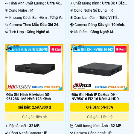
️👀 Hình Ành Chất Lượng :
Ultra 4k
️⚡ Chất lượng hình :
Ultra 3k + Sắc
👍🏾 .
Nét .
✳️ Công Nghệ :
IP.
✳️ Công Nghệ Sử Dụng :
IP.
🔦 Khoảng Cách Ban Đêm :
Từng Vị
❃ Xem ban đêm :
Từng Vị Trí
Trí Camera .
Camera .
💦 Camera Theo Mẫu
Đầu Ghi 24
🐉️ Camera Dòng
Đầu ghi 10 kênh.
kênh.
️💫 Tích Hợp :
Công Nghệ AI.
️✤ Ưu Điểm :
Công Nghệ AI.
339
483
Đầu Ghi Hình Hikvision DS-
Đầu Ghi Hình IP DaHua DHI-
96128NI-M8 NVR 128 Kênh
NVR5416-EI2 16 Kênh 4 HDD
Giá Bán: 2,697,800 ₫
Giá Bán: 5%-35%
Giá gốc: liên hệ
Giá gốc: Liên hệ
🔅 Độ sắc nét :
32 MP.
🦉 Chất lượng hình Ảnh :
32 MP.
🌠 Công Nghệ Camera :
IP.
⚒ Camera Công nghệ :
IP.