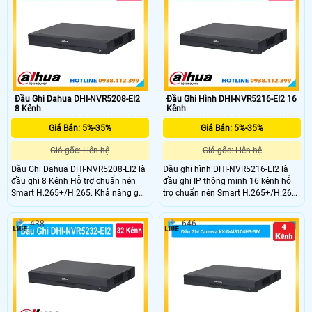
đầu vào/đầu ra 160Mbps, tích hợp
H.265+/AI-Coding tiết kiệm dung
tính năng nhận diện khuôn mặt,
lượng lưu trữ. Ghi hình đến 5M-N,
phát hiện chuyển động
xuất hình HDMI 4K/VGA Full
người/phương tiện.
HD/CVBS, AI thông minh gồm SMD
Plus, AcuPick, IVS và nhận diện
khuôn mặt.
Đầu Ghi Dahua DHI-NVR5208-EI2
Đầu Ghi Hình DHI-NVR5216-EI2 16
8 Kênh
Kênh
Giá Bán: 5%-35%
Giá Bán: 5%-35%
Giá gốc: Liên hệ
Giá gốc: Liên hệ
Đầu Ghi Dahua DHI-NVR5208-EI2 là
Đầu ghi hình DHI-NVR5216-EI2 là
đầu ghi 8 Kênh Hỗ trợ chuẩn nén
đầu ghi IP thông minh 16 kênh hỗ
Smart H.265+/H.265. Khả năng ghi
trợ chuẩn nén Smart H.265+/H.265
hình độ phân giải lên đến 32MP và
ghi hình độ phân giải lên đến 32MP
xuất hình 8K HDMI. Hỗ trợ 2 ổ cứng
và xuất hình 8K HDMI.Băng Thông
438
646
mỗi ổ tối đa 20 TB USB hỗ trợ 2
đầu vào, ghi hình, đầu ra Công nghệ
cổng. Công nghệ AI nhận diện
AI như nhận diện khuôn mặt, nhận
khuôn mặt, biển số xe và phân tích
diện biển số xe và phân tích hành vi.
hành vi.