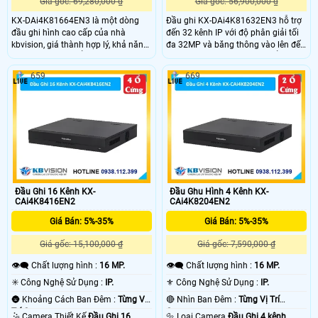
Giá gốc: 69,280,000 ₫
Giá gốc: 56,900,000 ₫
KX-DAi4K81664EN3 là một dòng
Đầu ghi KX-DAi4K81632EN3 hỗ trợ
đầu ghi hình cao cấp của nhà
đến 32 kênh IP với độ phân giải tối
kbvision, giá thành hợp lý, khả năng
đa 32MP và băng thông vào lên đến
lưu trữ lớn với 16 ổ cứng dung lượng
384Mbps. Trang bị 16 khay ổ cứng
tối đa cho mỗi ổ cứng 20TB, có 32
(mỗi ổ tối đa 20TB), thiết bị đáp ứng
659
669
kênh nhận diện biển số xe, 16 kênh
hoàn hảo nhu cầu lưu trữ lâu dài, hỗ
phát hiện khuôn mặt và 8 kênh
trợ eSATA, RAID, và xem lại đồng
metadata qua camera AI
thời 16 camera.
Đầu Ghi 16 Kênh KX-
Đầu Ghu Hình 4 Kênh KX-
CAi4K8416EN2
CAi4K8204EN2
Giá Bán: 5%-35%
Giá Bán: 5%-35%
Giá gốc: 15,100,000 ₫
Giá gốc: 7,590,000 ₫
👁️‍🗨 Chất lượng hình :
16 MP.
👁️‍🗨 Chất lượng hình :
16 MP.
✳️ Công Nghệ Sử Dụng :
IP.
⚜️ Công Nghệ Sử Dụng :
IP.
🌚 Khoảng Cách Ban Đêm :
Từng Vị
🔴 Nhìn Ban Đêm :
Từng Vị Trí
Trí Camera .
Camera .
🤹 Camera Thiết Kế
Đầu Ghi 16
🔩 Loại Camera
Đầu Ghi 4 kênh.