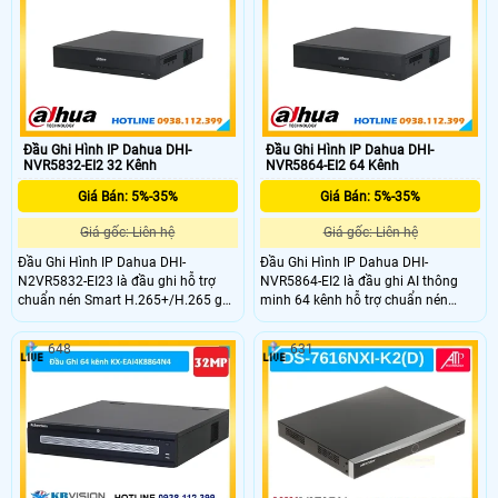
nhiều công nghệ AI như nhận diện
nối nhiều thương hiệu camera với
khuôn mặt nhận diện biển số xe và
chuẩn tương thích ONVIF
phân tích hành vi.
Đầu Ghi Hình IP Dahua DHI-
Đầu Ghi Hình IP Dahua DHI-
NVR5832-EI2 32 Kênh
NVR5864-EI2 64 Kênh
Giá Bán: 5%-35%
Giá Bán: 5%-35%
Giá gốc: Liên hệ
Giá gốc: Liên hệ
Đầu Ghi Hình IP Dahua DHI-
Đầu Ghi Hình IP Dahua DHI-
N2VR5832-EI23 là đầu ghi hỗ trợ
NVR5864-EI2 là đầu ghi AI thông
chuẩn nén Smart H.265+/H.265 ghi
minh 64 kênh hỗ trợ chuẩn nén
hình độ phân giải lên đến 32MP và
Smart H.265+/H.265 ghi hình độ
xuất hình 8K HDMI. Hỗ trợ 8 ổ cứng
phân giải lên đến 32MP và xuất
648
631
dung lượng tối đa mỗi ổ 20TB tích
hình 8K HDMI. Thiết bị hỗ trợ 8 ổ
hợp công nghệ AI như nhận diện
cứng mỗi ổ tối đa 20 TB tích hợp
khuôn mặt nhận diện biển số và
nhiều công nghệ AI Hỗ trợ 16 cổng
phân tích video thông minh.
báo động đầu vào và 8 cổng báo
động đầu ra với các chế độ cảnh
báo theo sự kiện