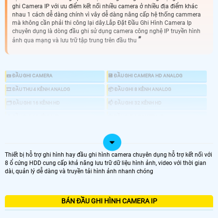
ghi Camera IP với ưu điểm kết nối nhiều camera ở nhiều địa điểm khác
nhau 1 cách dễ dàng chính vì vây dễ dàng nâng cấp hệ thống cammera
mà không cần phải thi công lại dây.Lắp Đặt Đầu Ghi Hình Camera Ip
chuyên dụng là dòng đầu ghi sử dụng camera công nghệ IP truyền hình
ảnh qua mạng và lưu trữ tập trung trên đầu thu
📼 ĐẦU GHI CAMERA
💾 ĐẦU GHI CAMERA HD ANALOG
🎞 ĐẦU THU 4 KÊNH ANALOG
📦 ĐẦU GHI 8 KÊNH ANALOG
🗂 ĐẦU GHI 16 KÊNH HD
📫 ĐẦU GHI 32 KÊNH HD
📥 ĐẦU GHI 64 KÊNH HD
📇 ĐẦU GHI 4 CAMERA IP
💿 ĐẦU THU 8 KÊNH IP
🎥 ĐẦU GHI 16 CAMERA IP
💻 ĐẦU THU 32 IP
🎞 ĐẦU THU 64 CAMERA IP
Thiết bị hỗ trợ ghi hình hay đầu ghi hình camera chuyên dụng hỗ trợ kết nối với
8 ổ cứng HDD cung cấp khả năng lưu trữ dữ liệu hình ảnh, video với thời gian
♋ GIÁ LẮP ĐÂU GHI CAMERA IP
dài, quản lý dễ dàng và truyền tải hình ảnh nhanh chóng
BÁN ĐẦU GHI HÌNH CAMERA IP
LOẠI ĐẦU GHI CAMERA IP