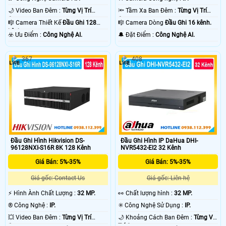
🌙 Video Ban Đêm :
Từng Vị Trí
🔦 Tầm Xa Ban Đêm :
Từng Vị Trí
Camera .
Camera .
🎼️ Camera Thiết Kế
Đầu Ghi 128
🎼️ Camera Dòng
Đầu Ghi 16 kênh.
kênh.
️☣️ Ưu Điểm :
Công Nghệ AI.
️🔔 Đặt Điểm :
Công Nghệ AI.
367
408
Đầu Ghi Hình Hikvision DS-
Đầu Ghi Hình IP DaHua DHI-
96128NXI-S16R 8K 128 Kênh
NVR5432-EI2 32 Kênh
Giá Bán: 5%-35%
Giá Bán: 5%-35%
Giá gốc: Contact Us
Giá gốc: Liên hệ
️⚡ Hình Ành Chất Lượng :
32 MP.
️👀 Chất lượng hình :
32 MP.
®️ Công Nghệ :
IP.
✳️ Công Nghệ Sử Dụng :
IP.
💥 Video Ban Đêm :
Từng Vị Trí
🌙 Khoảng Cách Ban Đêm :
Từng Vị