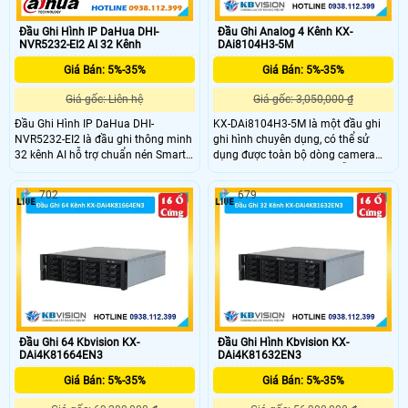
Đầu Ghi Hình IP DaHua DHI-
Đầu Ghi Analog 4 Kênh KX-
NVR5232-EI2 AI 32 Kênh
DAi8104H3-5M
Giá Bán: 5%-35%
Giá Bán: 5%-35%
Giá gốc: Liên hệ
Giá gốc: 3,050,000 ₫
Đầu Ghi Hình IP DaHua DHI-
KX-DAi8104H3-5M là một đầu ghi
NVR5232-EI2 là đầu ghi thông minh
ghi hình chuyên dụng, có thể sử
32 kênh AI hỗ trợ chuẩn nén Smart
dụng được toàn bộ dòng camera
H.265+/H.265 ghi hình độ phân giải
hiện nay tại đầu ghi này, hỗ trợ
lên đến 32MP và xuất hình 8K
camera lên đến 6.0MP, hỗ trợ ghi
702
679
HDMI.Hỗ trợ 2 ổ cứng mỗi ổ 20TB.
hình lên đến 5.0MP, trang bị chuẩn
Công nghệ AI như nhận diện khuôn
nén H.265+ giúp tiết kiệm băng
mặt nhận diện biển số xe và phân
thông khi lưu trữ
tích hành vi.
Đầu Ghi 64 Kbvision KX-
Đầu Ghi Hình Kbvision KX-
DAi4K81664EN3
DAi4K81632EN3
Giá Bán: 5%-35%
Giá Bán: 5%-35%