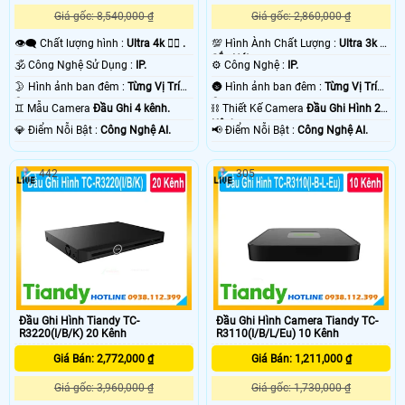
camera.
Giá gốc: 8,540,000 ₫
Giá gốc: 2,860,000 ₫
👁️‍🗨 Chất lượng hình :
Ultra 4k 👍🏾 .
💯 Hình Ành Chất Lượng :
Ultra 3k +
Sắc Nét .
🕉️ Công Nghệ Sử Dụng :
IP.
⚙ Công Nghệ :
IP.
🌛 Hình ảnh ban đêm :
Từng Vị Trí
🌚 Hình ảnh ban đêm :
Từng Vị Trí
Camera .
Camera .
♊ Mẫu Camera
Đầu Ghi 4 kênh.
⛓ Thiết Kế Camera
Đầu Ghi Hình 24
Kênh.
️💎 Điểm Nỗi Bật :
Công Nghệ AI.
️📢 Điểm Nỗi Bật :
Công Nghệ AI.
442
305
'
Đầu Ghi Hình Tiandy TC-
Đầu Ghi Hình Camera Tiandy TC-
R3220(I/B/K) 20 Kênh
R3110(I/B/L/Eu) 10 Kênh
Giá Bán: 2,772,000 ₫
Giá Bán: 1,211,000 ₫
Giá gốc: 3,960,000 ₫
Giá gốc: 1,730,000 ₫