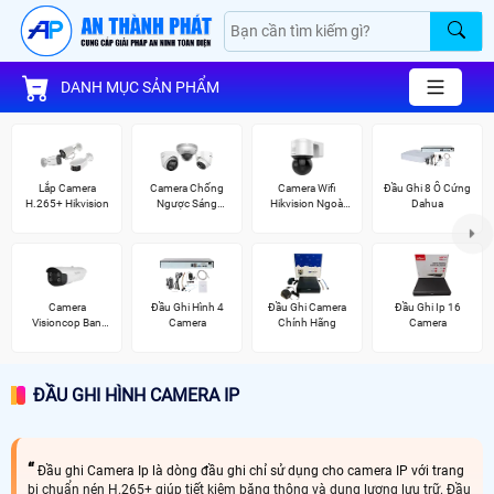
DANH MỤC SẢN PHẨM
Lắp Camera
Camera Chống
Camera Wifi
Đầu Ghi 8 Ổ Cứng
H.265+ Hikvision
Ngược Sáng
Hikvision Ngoài
Dahua
Hikvision
Trời 360
Camera
Đầu Ghi Hình 4
Đầu Ghi Camera
Đầu Ghi Ip 16
Visioncop Ban
Camera
Chính Hãng
Camera
Đêm Có Màu
ĐẦU GHI HÌNH CAMERA IP
Đầu ghi Camera Ip là dòng đầu ghi chỉ sử dụng cho camera IP với trang
bị chuẩn nén H.265+ giúp tiết kiệm băng thông và dung lượng lưu trữ. Đầu