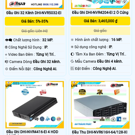
Đầu Ghi DHI-NVR4204-EI 2 Ổ Cứng
Đầu Ghi 32 Kênh DHI-NVR5032-EI
Giá Bán: 3,465,000 ₫
Giá Bán: 5%-35%
Giá gốc:
Giá gốc: Liên Hệ
🔆 Hình ảnh chất lượng :
16 MP.
👁️‍🗨 Chất lượng hình :
32 MP.
✳️ Sử dụng công nghệ :
IP.
®️ Công Nghệ Sử Dụng :
IP.
🌔 Tầm Xa Ban Đêm :
Từng Vị Trí
⭐ Video Ban Đêm :
Từng Vị Trí
Camera .
Camera .
💦 Mẫu Camera
Đầu Ghi 4 kênh.
🎼️ Camera Dòng
Đầu Ghi 32 kênh.
️🆑 Đặt Điểm :
Công Nghệ AI.
️💠 Điểm Nỗi Bật :
Công Nghệ AI.
583
709
Đầu Ghi DHI-NVR4416-EI 4 HDD
Đầu Thu DHI-NVR616H-64/128-XI