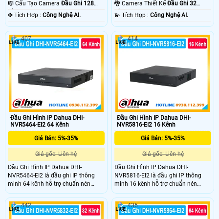
Camera .
Trí Camera .
🎼️ Cấu Tạo Camera
Đầu Ghi 128
🐉️ Camera Thiết Kế
Đầu Ghi 32
kênh.
kênh.
️✤ Tích Hợp :
Công Nghệ AI.
️💫 Tích Hợp :
Công Nghệ AI.
407
414
Đầu Ghi Hình IP Dahua DHI-
Đầu Ghi Hình IP Dahua DHI-
NVR5464-EI2 64 Kênh
NVR5816-EI2 16 Kênh
Giá Bán: 5%-35%
Giá Bán: 5%-35%
Giá gốc: Liên hệ
Giá gốc: Liên hệ
Đầu Ghi Hình IP Dahua DHI-
Đầu Ghi Hình IP Dahua DHI-
NVR5464-EI2 là đầu ghi IP thông
NVR5816-EI2 là đầu ghi IP thông
minh 64 kênh hỗ trợ chuẩn nén
minh 16 kênh hỗ trợ chuẩn nén
Smart H.265+/H.265 ghi hình độ
Smart H.265+/H.265 ghi hình độ
phân giải lên đến 32MP và xuất
phân giải lên đến 32MP và xuất
442
435
hình 8K HDMI. Hỗ trợ 4 ổ cứng dung
hình 8K HDMI. Hỗ trợ 8 ổ cứng dung
lượng tối đa mỗi ổ 20TB tích hợp
lượng tối đa mỗi ổ 20TB Hỗ trợ kết