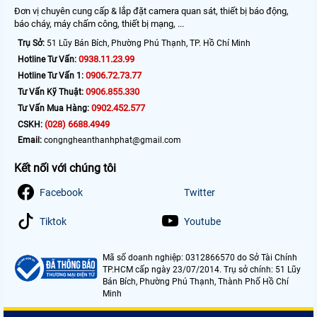
Đơn vị chuyên cung cấp & lắp đặt camera quan sát, thiết bị báo động,
báo cháy, máy chấm công, thiết bị mạng, ...
Trụ Sở:
51 Lũy Bán Bích, Phường Phú Thạnh, TP. Hồ Chí Minh
0938.11.23.99
Hotline Tư Vấn:
0906.72.73.77
Hotline Tư Vấn 1:
0906.855.330
Tư Vấn Kỹ Thuật:
0902.452.577
Tư Vấn Mua Hàng:
(028) 6688.4949
CSKH:
Email:
congngheanthanhphat@gmail.com
Kết nối với chúng tôi
Facebook
Twitter
Tiktok
Youtube
Mã số doanh nghiệp: 0312866570 do Sở Tài Chính
TP.HCM cấp ngày 23/07/2014. Trụ sở chính: 51 Lũy
Bán Bích, Phường Phú Thạnh, Thành Phố Hồ Chí
Minh