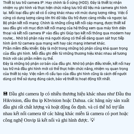
Thiết bị lưu trữ camera IP: Hay chính là ổ cứng (HDD). Đây là thiết bị nhận
nhiệm vụ ghi hình và thực hiện chức năng lưu trữ dữ liệu mà camera ghi hình
lại. Mỗi loại đầu ghi sẽ có ổ cứng khác nhau với mức dung lượng riêng. Việc ổ
cứng có dung lượng càng lớn thì dữ liệu lữu trữ được càng nhiều và ngược lại.
Bộ phận kết nối mạng: Chính là những cổng kết nối cáp mạng, được thiết kế
sau đầu ghi với mục đích kết nối mạng của hệ thống xem qua máy tính diện
thoại và kết nối camera IP vào đầu ghi Giúp tạo kết nối thông qua moderm hay
router,… Nhờ bộ phận này mà người dùng có thể dễ dàng quan sát trực tiếp
hình ảnh từ camera qua mạng wifi hay các mạng internet khác.
Phần mềm điều khiển: Đây là một trong những bộ phận cũng khá quan trọng
của đầu ghi hình. Mỗi đầu ghi đến từ những thương hiệu khác nhau sẽ tương
thích với các phần mềm cụ thể.
Đây là những bộ phận cơ bản của đầu ghi. Nhờ bộ phận điều khiển, kết nối hay
lưu trữ mà đầu ghi hình mới có thể thực hiện chức năng, nhiệm vụ quan trọng
của thiết bị này. Việc nắm rõ cấu tạo của đầu ghi hình cũng là cách để người
dùng có thể sử dụng đúng cách, bảo vệ thiết bị hoạt động tốt nhất.
💾 Đầu ghi camera Ip có nhiều thương hiệu khác nhau như Đầu thu
Hikvision, đầu thu ip Kbvision hoặc Dahua. các hãng này sản xuất
đầu ghi rất chất lượng và hoặt động ổn định. và có thể hổ trợ lẫn
nhau kết nối camera từ các hãng khác miễn là camera có port hoặc
công nghệ Onvip là kết nối và ghi hình được. 💡