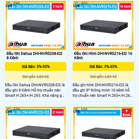
ghi tổng công suất 200W. Chuẩn
đàm thoại 2 chiều với camera
386
409
nén H.265+ tiết kiệm dung lượng,
Analog. Sử dụng chuẩn nén
lưu trữ trên 4 ổ cứng 10TB, nhận
H.265+/AI-Coding tiết kiệm dung
diện khuôn mặt, phát hiện chuyển
lượng lưu trữ. Ghi hình đến 5M-N,
động người và phương tiện.
xuất hình HDMI 4K/VGA Full
HD/CVBS, AI thông minh gồm SMD
Plus, AcuPick, IVS và nhận diện
khuôn mặt.
Đầu Ghi Dahua DHI-NVR5208-EI2
Đầu Ghi Hình DHI-NVR5216-EI2 16
8 Kênh
Kênh
Giá Bán: 5%-35%
Giá Bán: 5%-35%
Giá gốc: Liên hệ
Giá gốc: Liên hệ
Đầu Ghi Dahua DHI-NVR5208-EI2 là
Đầu ghi hình DHI-NVR5216-EI2 là
đầu ghi 8 Kênh Hỗ trợ chuẩn nén
đầu ghi IP thông minh 16 kênh hỗ
Smart H.265+/H.265. Khả năng ghi
trợ chuẩn nén Smart H.265+/H.265
hình độ phân giải lên đến 32MP và
ghi hình độ phân giải lên đến 32MP
xuất hình 8K HDMI. Hỗ trợ 2 ổ cứng
và xuất hình 8K HDMI.Băng Thông
438
646
mỗi ổ tối đa 20 TB USB hỗ trợ 2
đầu vào, ghi hình, đầu ra Công nghệ
cổng. Công nghệ AI nhận diện
AI như nhận diện khuôn mặt, nhận
khuôn mặt, biển số xe và phân tích
diện biển số xe và phân tích hành vi.
hành vi.