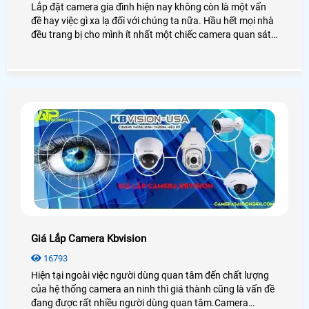
Lắp đặt camera gia đình hiện nay không còn là một vấn
đề hay việc gì xa lạ đối với chúng ta nữa. Hầu hết mọi nhà
đều trang bị cho mình ít nhất một chiếc camera quan sát
gia đình nhằm đảm bảo an toàn về người, tài sản cũng
như đem lại một cuộc sống thoải mái hơn, ít rủi ro hơn.
Tuy nhiên với việc lựa chọn và lắp camera làm sao cho
phù hợp với nhu cầu cũng là điều khó khăn đối với nhiều
người
Giá Lắp Camera Kbvision
16793
Hiện tại ngoài việc người dùng quan tâm đến chất lượng
của hệ thống camera an ninh thì giá thành cũng là vấn đề
đang được rất nhiều người dùng quan tâm.Camera