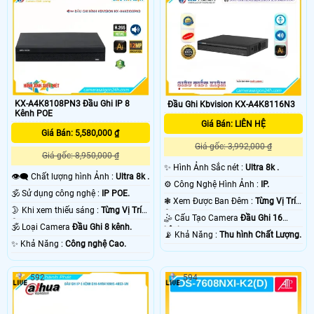
KX-A4K8108PN3 Đầu Ghi IP 8
Đầu Ghi Kbvision KX-A4K8116N3
Kênh POE
Giá Bán: LIÊN HỆ
Giá Bán: 5,580,000 ₫
Giá gốc: 3,992,000 ₫
Giá gốc: 8,950,000 ₫
✨ Hình Ảnh Sắc nét :
Ultra 8k .
👁️‍🗨 Chất lượng hình Ảnh :
Ultra 8k .
⚙ Công Nghệ Hình Ảnh :
IP.
🕉️ Sử dụng công nghệ :
IP POE.
❃ Xem Được Ban Đêm :
Từng Vị Trí
🌛 Khi xem thiếu sáng :
Từng Vị Trí
Camera .
🤹 Cấu Tạo Camera
Đầu Ghi 16
Camera .
🕉️ Loại Camera
Đầu Ghi 8 kênh.
kênh.
️📡 Khả Năng :
Thu hình Chất Lượng.
️✨ Khả Năng :
Công nghệ Cao.
592
594