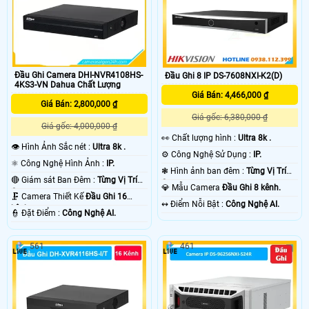
Đầu Ghi Camera DHI-NVR4108HS-
Đầu Ghi 8 IP DS-7608NXI-K2(D)
4KS3-VN Dahua Chất Lượng
Giá Bán: 4,466,000 ₫
Giá Bán: 2,800,000 ₫
Giá gốc: 6,380,000 ₫
Giá gốc: 4,000,000 ₫
️👀 Chất lượng hình :
Ultra 8k .
👁 Hình Ảnh Sắc nét :
Ultra 8k .
⚙ Công Nghệ Sử Dụng :
IP.
⚛️ Công Nghệ Hình Ảnh :
IP.
❃ Hình ảnh ban đêm :
Từng Vị Trí
🔴 Giám sát Ban Đêm :
Từng Vị Trí
Camera .
💎 Mẫu Camera
Đầu Ghi 8 kênh.
Camera .
🗜️ Camera Thiết Kế
Đầu Ghi 16
️↭ Điểm Nỗi Bật :
Công Nghệ AI.
kênh.
️👮 Đặt Điểm :
Công Nghệ AI.
561
461