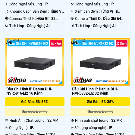
✳️ Công Nghệ Sử Dụng :
IP.
⚒ Công Nghệ Sử Dụng :
IP.
🌙 Khoảng Cách Ban Đêm :
Từng Vị
🔅 Xem ban đêm :
Từng Vị Trí
Trí Camera .
Camera .
🐉️ Camera Thiết Kế
Đầu Ghi 32
💎 Camera Thiết Kế
Đầu Ghi 64
kênh.
kênh.
️💫 Tích Hợp :
Công Nghệ AI.
️🔈 Tích Hợp :
Công Nghệ AI.
414
442
Đầu Ghi Hình IP Dahua DHI-
Đầu Ghi Hình IP Dahua DHI-
NVR5816-EI2 16 Kênh
NVR5832-EI2 32 Kênh
Giá Bán: 5%-35%
Giá Bán: 5%-35%
Giá gốc: Liên hệ
Giá gốc: Liên hệ
🦉 Hình Ành Chất Lượng :
32 MP.
👁 Hình ảnh chất lượng :
32 MP.
⚛️ Công Nghệ :
IP.
✳️ Sử dụng công nghệ :
IP.