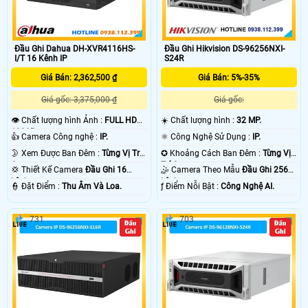
Đầu Ghi Dahua DH-XVR4116HS-
Đầu Ghi Hikvision DS-96256NXI-
I/T 16 Kênh IP
S24R
Giá Bán: 2,362,500 ₫
Giá Bán: 5%-35%
Giá gốc: 3,375,000 ₫
Giá gốc:
👁 Chất lượng hình Ảnh :
FULL HD
☀️ Chất lượng hình :
32 MP.
1080P .
👍 Camera Công nghệ :
IP.
⚛️ Công Nghệ Sử Dụng :
IP.
🌛 Xem Được Ban Đêm :
Từng Vị Trí
✪ Khoảng Cách Ban Đêm :
Từng Vị
Camera .
Trí Camera .
💢 Thiết Kế Camera
Đầu Ghi 16
🤹 Camera Theo Mẫu
Đầu Ghi 256
kênh.
kênh.
️👮 Đặt Điểm :
Thu Âm Và Loa.
️ƒ Điểm Nỗi Bật :
Công Nghệ AI.
731
703