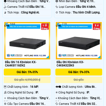
🌚 Khoảng Cách Ban Đêm :
Từng Vị
🔴 Nhìn Ban Đêm :
Từng Vị Trí
Trí Camera .
Camera .
🤹 Camera Thiết Kế
Đầu Ghi 16
🔩 Loại Camera
Đầu Ghi 4 kênh.
kênh.
️📡 Tích Hợp :
Công Nghệ AI.
️💠 Tích Hợp :
Thu hình Chất Lượng.
644
719
Đầu Ghi 16 Kbvision KX-
Đầu Ghi Kbvision KX-
CAi4K8116EN2
C4K8432SN3
Giá Bán: 5%-35%
Giá Bán: 5%-35%
Giá gốc: 6,990,000 ₫
Giá gốc:
🦉 Chất lượng hình :
16 MP.
👁️‍🗨 Chất lượng hình :
Ultra 8k .
🕉️ Công Nghệ Sử Dụng :
IP.
✳️ Công Nghệ Sử Dụng :
IP.
🔅 Khoảng Cách Ban Đêm :
Từng Vị
⭐ Khoảng Cách Ban Đêm :
Từng Vị
Trí Camera .
Trí Camera .
💢 Cấu Tạo Camera
Đầu Ghi 16
💦 Camera Thiết Kế
Đầu Ghi 32