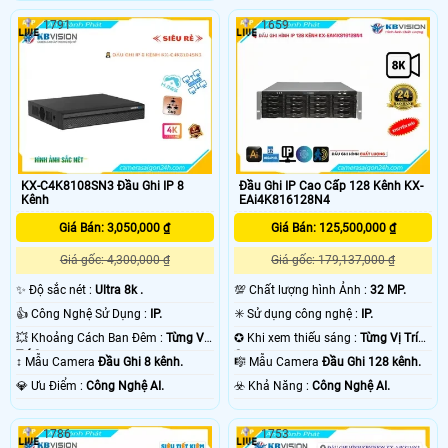
1791
1659
KX-C4K8108SN3 Đầu Ghi IP 8
Đầu Ghi IP Cao Cấp 128 Kênh KX-
Kênh
EAi4K816128N4
Giá Bán: 3,050,000 ₫
Giá Bán: 125,500,000 ₫
Giá gốc: 4,300,000 ₫
Giá gốc: 179,137,000 ₫
✨ Độ sắc nét :
Ultra 8k .
💯 Chất lượng hình Ảnh :
32 MP.
👍 Công Nghệ Sử Dụng :
IP.
✳️ Sử dụng công nghệ :
IP.
💥 Khoảng Cách Ban Đêm :
Từng Vị
✪ Khi xem thiếu sáng :
Từng Vị Trí
Trí Camera .
Camera .
↕️ Mẫu Camera
Đầu Ghi 8 kênh.
🎼️ Mẫu Camera
Đầu Ghi 128 kênh.
️💎 Ưu Điểm :
Công Nghệ AI.
️☣️ Khả Năng :
Công Nghệ AI.
1786
1753