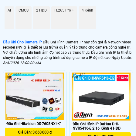
GIÁ ĐẦU GHI
AI
CMOS
2 HDD
H.265 Pro +
4 Kênh
📦 Đầu Ghi Ip 4 kênh Kbvision
1.500.000 VNĐ
KX-A4K8114N2
📼 Đầu Ghi Camera IP 8 kênh KBvision
Đầu Ghi Cho Camera IP
Đầu Ghi Hình Camera IP hay còn gọi là Network video
recoder (NVR) là thiết bị lưu trữ và quản lý tập trung cho camera công nghệ IP.
1.800.000 VNĐ
KX-A4K8118N2
Với chất lượng ghi hình ảnh độ nét cao và trung thực, Đầu ghi hình IP là thiết bị
chuyên dụng cho những công trình sử dụng camera IP độ nét cao Ngày Upate:
🗄 Đầu Ghi Camera IP 4 kênh Hikvision
8/4/2026 12:00:00 AM
1.500,000 VNĐ
DS 7104NI Q14PM
1923
483
📬 Đầu Ghi Camera Ip 8 kênh
10.300.000 VNĐ
DS-7608NI-K1/8P
📀 Đầu ghi camera Ip (Network Video Recorder) gọi tắt là NVR là loại đầu
thu chuyên dụng sử dụng cho đầu ghi hình camera IP các loại hoặc cũng
có thể kết nối từ xa từ đầu ghi này sang đầu ghi khác đê lưu trữ dữ liệu từ
Đầu Ghi Hikvision DS-7608NXI-K1
Đầu Ghi Hình IP DaHua DHI-
xa. Đầu ghi camera Ip hoặc động thu dữ liệu qua đường truyền mạng do đó
NVR5416-EI2 16 Kênh 4 HDD
sử dủng đầu ghi IP không nhất thiết phải đặt đầu ghi IP ngay vị trí lắp
Giá Bán: 3,660,000 ₫