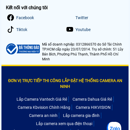
Kết nối với chúng tôi
Facebook
Twitter
Tiktok
Youtube
Mã số doanh nghiệp: 0312866570 do Sở Tài Chính
TP.HCM cấp ngày 23/07/2014. Trụ sở chính: 51 Lũy
Bán Bích, Phường Phú Thạnh, Thành Phố Hồ Chí
Minh
ĐƠN VỊ TRỰC TIẾP THI CÔNG LẮP ĐẶT HỆ THỐNG CAMERA AN
NINH
Lắp Camera Vantech Giá Rẻ
Camera Dahua Giá Rẻ
Camera Kbvision Chính Hãng
Camera HIKVISION
Camera an ninh
Lắp camera gia đình
Lắp camera xem qua điện thoại