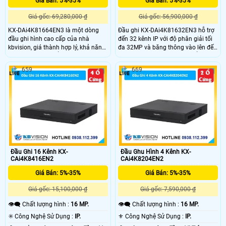
Giá Bán: 5%-35%
Giá Bán: 5%-35%
Giá gốc: 69,280,000 ₫
Giá gốc: 56,900,000 ₫
KX-DAi4K81664EN3 là một dòng
Đầu ghi KX-DAi4K81632EN3 hỗ trợ
đầu ghi hình cao cấp của nhà
đến 32 kênh IP với độ phân giải tối
kbvision, giá thành hợp lý, khả năng
đa 32MP và băng thông vào lên đến
lưu trữ lớn với 16 ổ cứng dung lượng
384Mbps. Trang bị 16 khay ổ cứng
tối đa cho mỗi ổ cứng 20TB, có 32
(mỗi ổ tối đa 20TB), thiết bị đáp ứng
659
669
kênh nhận diện biển số xe, 16 kênh
hoàn hảo nhu cầu lưu trữ lâu dài, hỗ
phát hiện khuôn mặt và 8 kênh
trợ eSATA, RAID, và xem lại đồng
metadata qua camera AI
thời 16 camera.
Đầu Ghi 16 Kênh KX-
Đầu Ghu Hình 4 Kênh KX-
CAi4K8416EN2
CAi4K8204EN2
Giá Bán: 5%-35%
Giá Bán: 5%-35%
Giá gốc: 15,100,000 ₫
Giá gốc: 7,590,000 ₫
👁️‍🗨 Chất lượng hình :
16 MP.
👁️‍🗨 Chất lượng hình :
16 MP.
✳️ Công Nghệ Sử Dụng :
IP.
⚜️ Công Nghệ Sử Dụng :
IP.