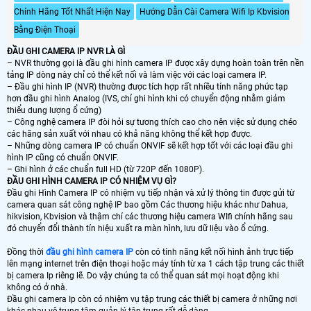
Chính Hãng Tốt Nhất Hiện Nay
Hướng Dẫn Cài Camera Wifi Ip Kbvision
Bằng Điện Thoại
ĐẦU GHI CAMERA IP NVR LÀ GÌ
– NVR thường gọi là đầu ghi hình camera IP được xây dựng hoàn toàn trên nền
tảng IP dòng này chỉ có thể kết nối và làm việc với các loại camera IP.
– Đầu ghi hình IP (NVR) thường được tích hợp rất nhiều tính năng phức tạp
hơn đầu ghi hình Analog (IVS, chỉ ghi hình khi có chuyển động nhằm giảm
thiểu dung lượng ổ cứng)
– Công nghệ camera IP đòi hỏi sự tương thích cao cho nên việc sử dụng chéo
các hãng sản xuất với nhau có khả năng không thể kết hợp được.
– Những dòng camera IP có chuẩn ONVIF sẽ kết hợp tốt với các loại đầu ghi
hình IP cũng có chuẩn ONVIF.
– Ghi hình ở các chuẩn full HD (từ 720P đến 1080P).
ĐẦU GHI HÌNH CAMERA IP CÓ NHIỆM VỤ GÌ?
Đầu ghi Hình Camera IP có nhiệm vụ tiếp nhận và xử lý thông tin được gửi từ
camera quan sát công nghệ IP bao gồm Các thương hiệu khác như Dahua,
hikvision, Kbvision và thậm chí các thương hiệu camera WIfi chính hãng sau
đó chuyển đổi thành tín hiệu xuất ra màn hình, lưu dữ liệu vào ổ cứng.
Đồng thời
đầu ghi hình camera IP
còn có tính năng kết nối hình ảnh trực tiếp
lên mạng internet trên điện thoại hoặc máy tính từ xa 1 cách tập trung các thiết
bị camera Ip riêng lẽ. Do vậy chúng ta có thể quan sát mọi hoạt động khi
không có ở nhà.
Đầu ghi camera Ip còn có nhiệm vụ tập trung các thiết bị camera ở những nơi