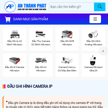
DANH MỤC SẢN PHẨM
Đầu Ghi Ip 32
Đầu Thu Camera
Đầu Ghi NVR
Đầu Ghi Hình
Kênh Hikvision
32 Kênh Hikvision
Hikvision
Analog Hikvision
Đầu Ghi 8 Camera
Đầu Ghi AI
Camera Colorvu
Camera Hikvision
Hikvision
Hikvision
Có Màu Ban Đêm
Ultra 2K
ĐẦU GHI HÌNH CAMERA IP
Đầu ghi Camera Ip là dòng đầu ghi chỉ sử dụng cho camera IP với trang
bị chuẩn nén H.265+ giúp tiết kiệm băng thông và dung lượng lưu trữ. Đầu