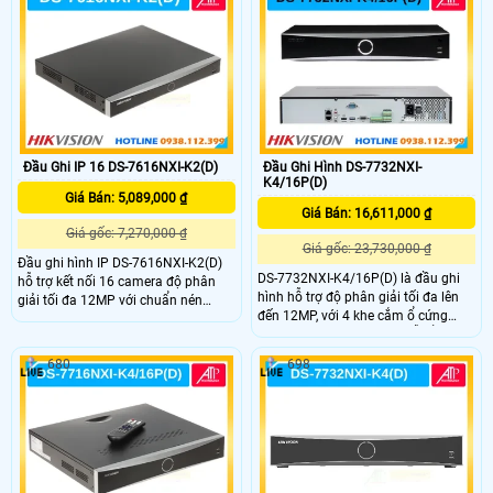
cứng mỗi ổ tối đa 20 TB tích hợp
nhiều công nghệ AI Hỗ trợ 16 cổng
báo động đầu vào và 8 cổng báo
động đầu ra với các chế độ cảnh
báo theo sự kiện
Đầu Ghi IP 16 DS-7616NXI-K2(D)
Đầu Ghi Hình DS-7732NXI-
K4/16P(D)
Giá Bán: 5,089,000 ₫
Giá Bán: 16,611,000 ₫
Giá gốc: 7,270,000 ₫
Giá gốc: 23,730,000 ₫
Đầu ghi hình IP DS-7616NXI-K2(D)
DS-7732NXI-K4/16P(D) là đầu ghi
hỗ trợ kết nối 16 camera độ phân
hình hỗ trợ độ phân giải tối đa lên
giải tối đa 12MP với chuẩn nén
đến 12MP, với 4 khe cắm ổ cứng
H.265+/H.265/H.264+/H.264, cho
dung lượng tối đa 10Tb mỗi ổ, có 32
phép ghi hình sắc nét nhưng vẫn tiết
kênh phát hiện người và phương
kiệm dung lượng lưu trữ. Hỗ trợ 2 ổ
680
698
tiện 32 kênh, tích hợp thêm 16 cổng
cứng dung lượng 10TB mỗi ổ, tính
PoE (200W), với chuẩn nén
năng nhận diện khuôn mặt và phát
H.265+/H.265/H.264+/H.264 giúp
hiện chuyển động thông minh, đảm
tiết kiệm băng thông khi lưu trữ
bảo an ninh toàn diện.