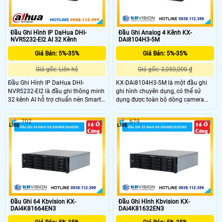
Đầu Ghi Hình IP DaHua DHI-
Đầu Ghi Analog 4 Kênh KX-
NVR5232-EI2 AI 32 Kênh
DAi8104H3-5M
Giá Bán: 5%-35%
Giá Bán: 5%-35%
Giá gốc: Liên hệ
Giá gốc: 3,050,000 ₫
Đầu Ghi Hình IP DaHua DHI-
KX-DAi8104H3-5M là một đầu ghi
NVR5232-EI2 là đầu ghi thông minh
ghi hình chuyên dụng, có thể sử
32 kênh AI hỗ trợ chuẩn nén Smart
dụng được toàn bộ dòng camera
H.265+/H.265 ghi hình độ phân giải
hiện nay tại đầu ghi này, hỗ trợ
lên đến 32MP và xuất hình 8K
camera lên đến 6.0MP, hỗ trợ ghi
702
679
HDMI.Hỗ trợ 2 ổ cứng mỗi ổ 20TB.
hình lên đến 5.0MP, trang bị chuẩn
Công nghệ AI như nhận diện khuôn
nén H.265+ giúp tiết kiệm băng
mặt nhận diện biển số xe và phân
thông khi lưu trữ
tích hành vi.
Đầu Ghi 64 Kbvision KX-
Đầu Ghi Hình Kbvision KX-
DAi4K81664EN3
DAi4K81632EN3