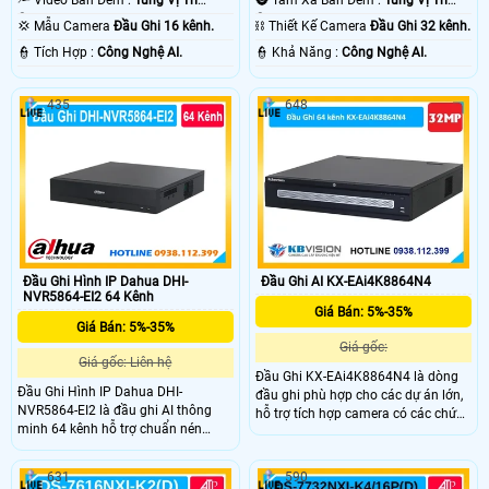
🔦 Video Ban Đêm :
Từng Vị Trí
🌚 Tầm Xa Ban Đêm :
Từng Vị Trí
Camera .
Camera .
💢 Mẫu Camera
Đầu Ghi 16 kênh.
⛓ Thiết Kế Camera
Đầu Ghi 32 kênh.
️👮 Tích Hợp :
Công Nghệ AI.
️👮 Khả Năng :
Công Nghệ AI.
435
648
Đầu Ghi Hình IP Dahua DHI-
Đầu Ghi AI KX-EAi4K8864N4
NVR5864-EI2 64 Kênh
Giá Bán: 5%-35%
Giá Bán: 5%-35%
Giá gốc:
Giá gốc: Liên hệ
Đầu Ghi KX-EAi4K8864N4 là dòng
Đầu Ghi Hình IP Dahua DHI-
đầu ghi phù hợp cho các dự án lớn,
NVR5864-EI2 là đầu ghi AI thông
hỗ trợ tích hợp camera có các chức
minh 64 kênh hỗ trợ chuẩn nén
năng AI và SMD Plus, với độ phân
Smart H.265+/H.265 ghi hình độ
giải tối đa lên đến 32MP, băng thông
phân giải lên đến 32MP và xuất
đầu vào MBps, 8 ổ cứng Sata 20TB,
631
590
hình 8K HDMI. Thiết bị hỗ trợ 8 ổ
thiết kế kim loại chắc chắn