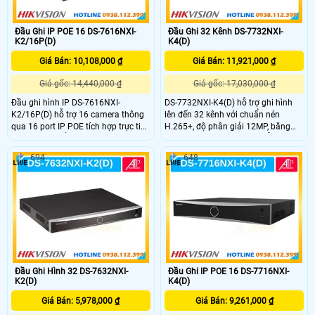
Đầu Ghi IP POE 16 DS-7616NXI-
Đầu Ghi 32 Kênh DS-7732NXI-
K2/16P(D)
K4(D)
Giá Bán: 10,108,000 ₫
Giá Bán: 11,921,000 ₫
Giá gốc: 14,440,000 ₫
Giá gốc: 17,030,000 ₫
Đầu ghi hình IP DS-7616NXI-
DS-7732NXI-K4(D) hỗ trợ ghi hình
K2/16P(D) hỗ trợ 16 camera thông
lên đến 32 kênh với chuẩn nén
qua 16 port IP POE tích hợp trực tiếp
H.265+, độ phân giải 12MP, băng
trên đầu ghi tổng công suất tối đa
thông đầu vào 256Mbps, hỗ trợ
200W, chuẩn nén H.265+ với
nhận diện khuôn mặt với 20.000
694
648
camera có độ phân giải tối đa
ảnh, có 4 kênh Facd Capture, phát
12MP. Thiết bị có băng thông
hiện thông minh 32 kênh người/
160Mbps, tính năng nhận diện
phương tiện, 16 cổng PoE tổng công
khuôn mặt và phát hiện
suất 200W
người/phương tiện.
Đầu Ghi Hình 32 DS-7632NXI-
Đầu Ghi IP POE 16 DS-7716NXI-
K2(D)
K4(D)
Giá Bán: 5,978,000 ₫
Giá Bán: 9,261,000 ₫