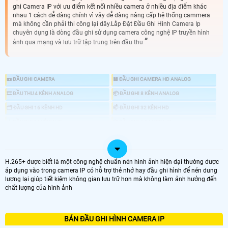
ghi Camera IP với ưu điểm kết nối nhiều camera ở nhiều địa điểm khác
nhau 1 cách dễ dàng chính vì vây dễ dàng nâng cấp hệ thống cammera
mà không cần phải thi công lại dây.Lắp Đặt Đầu Ghi Hình Camera Ip
chuyên dụng là dòng đầu ghi sử dụng camera công nghệ IP truyền hình
ảnh qua mạng và lưu trữ tập trung trên đầu thu
📼 ĐẦU GHI CAMERA
💾 ĐẦU GHI CAMERA HD ANALOG
🎞 ĐẦU THU 4 KÊNH ANALOG
📦 ĐẦU GHI 8 KÊNH ANALOG
🗂 ĐẦU GHI 16 KÊNH HD
📫 ĐẦU GHI 32 KÊNH HD
📥 ĐẦU GHI 64 KÊNH HD
📇 ĐẦU GHI 4 CAMERA IP
💿 ĐẦU THU 8 KÊNH IP
🎥 ĐẦU GHI 16 CAMERA IP
💻 ĐẦU THU 32 IP
🎞 ĐẦU THU 64 CAMERA IP
H.265+ được biết là một công nghệ chuẩn nén hình ảnh hiện đại thường được
áp dụng vào trong camera IP có hỗ trợ thẻ nhớ hay đầu ghi hình để nén dung
♋ GIÁ LẮP ĐÂU GHI CAMERA IP
lượng lại giúp tiết kiệm không gian lưu trữ hơn mà không làm ảnh hưởng đến
chất lượng của hình ảnh
BÁN ĐẦU GHI HÌNH CAMERA IP
LOẠI ĐẦU GHI CAMERA IP