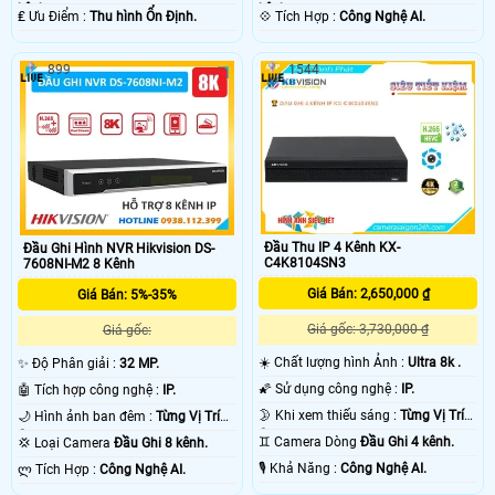
kênh.
kênh.
️₤ Ưu Điểm :
Thu hình Ổn Định.
️💠 Tích Hợp :
Công Nghệ AI.
899
1544
Đầu Thu IP 4 Kênh KX-
Đầu Ghi Hình NVR Hikvision DS-
C4K8104SN3
7608NI-M2 8 Kênh
Giá Bán: 2,650,000 ₫
Giá Bán: 5%-35%
Giá gốc: 3,730,000 ₫
Giá gốc:
☀️ Chất lượng hình Ảnh :
Ultra 8k .
✨ Độ Phân giải :
32 MP.
🌠 Sử dụng công nghệ :
IP.
🤖️ Tích hợp công nghệ :
IP.
🌛 Khi xem thiếu sáng :
Từng Vị Trí
🌙 Hình ảnh ban đêm :
Từng Vị Trí
Camera .
Camera .
♊ Camera Dòng
Đầu Ghi 4 kênh.
💢 Loại Camera
Đầu Ghi 8 kênh.
️🎙 Khả Năng :
Công Nghệ AI.
️ლ Tích Hợp :
Công Nghệ AI.