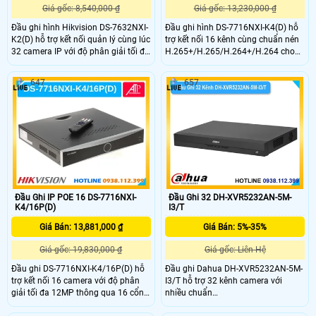
Giá gốc: 8,540,000 ₫
Giá gốc: 13,230,000 ₫
Đầu ghi hình Hikvision DS-7632NXI-
Đầu ghi hình DS-7716NXI-K4(D) hỗ
K2(D) hỗ trợ kết nối quản lý cùng lúc
trợ kết nối 16 kênh cùng chuẩn nén
32 camera IP với độ phân giải tối đa
H.265+/H.265/H.264+/H.264 cho
cho phép 12MP, băng thông đầu
phép ghi hình với độ phân giải tối
vào 256Mbps, đầu ra 160Mbps.
đa lên đến 12MP với 16 cổng POE
647
657
Ngoài ra, DS-7632NXI-K2(D) hỗ trợ 2
tích hợp trên đầu ghi. Băng thông
ổ cứng 10TB, nhận diện khuôn mặt
đầu vào/đầu ra 160Mbps, tích hợp
thông minh cùng tính năng phát
tính năng nhận diện khuôn mặt,
hiện chuyển động người và phương
phát hiện chuyển động
tiện.
người/phương tiện.
Đầu Ghi IP POE 16 DS-7716NXI-
Đầu Ghi 32 DH-XVR5232AN-5M-
K4/16P(D)
I3/T
Giá Bán: 13,881,000 ₫
Giá Bán: 5%-35%
Giá gốc: 19,830,000 ₫
Giá gốc: Liên Hệ
Đầu ghi DS-7716NXI-K4/16P(D) hỗ
Đầu ghi Dahua DH-XVR5232AN-5M-
trợ kết nối 16 camera với độ phân
I3/T hỗ trợ 32 kênh camera với
giải tối đa 12MP thông qua 16 cổng
nhiều chuẩn
IP POE tích hợp trực tiếp trên đầu
HDCVI/TVI/AHD/Analog/IP, tích hợp