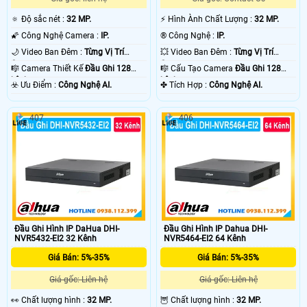
🔅 Độ sắc nét :
32 MP.
️⚡ Hình Ành Chất Lượng :
32 MP.
🌠 Công Nghệ Camera :
IP.
®️ Công Nghệ :
IP.
🌙 Video Ban Đêm :
Từng Vị Trí
💥 Video Ban Đêm :
Từng Vị Trí
Camera .
Camera .
🎼️ Camera Thiết Kế
Đầu Ghi 128
🎼️ Cấu Tạo Camera
Đầu Ghi 128
kênh.
kênh.
️☣️ Ưu Điểm :
Công Nghệ AI.
️✤ Tích Hợp :
Công Nghệ AI.
407
406
Đầu Ghi Hình IP DaHua DHI-
Đầu Ghi Hình IP Dahua DHI-
NVR5432-EI2 32 Kênh
NVR5464-EI2 64 Kênh
Giá Bán: 5%-35%
Giá Bán: 5%-35%
Giá gốc: Liên hệ
Giá gốc: Liên hệ
️👀 Chất lượng hình :
32 MP.
🦉 Chất lượng hình :
32 MP.