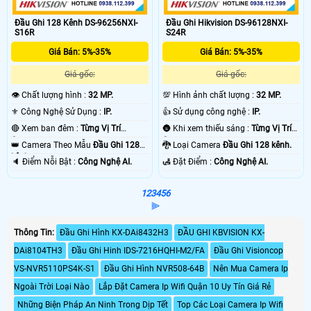
Đầu Ghi 128 Kênh DS-96256NXI-
Đầu Ghi Hikvision DS-96128NXI-
S16R
S24R
Giá Bán: 5%-35%
Giá Bán: 5%-35%
Giá gốc:
Giá gốc:
👁 Chất lượng hình :
32 MP.
💯 Hình ảnh chất lượng :
32 MP.
⚜️ Công Nghệ Sử Dụng :
IP.
👍 Sử dụng công nghệ :
IP.
🔴 Xem ban đêm :
Từng Vị Trí
🌚 Khi xem thiếu sáng :
Từng Vị Trí
Camera .
Camera .
👑 Camera Theo Mẫu
Đầu Ghi 128
🐉️ Loại Camera
Đầu Ghi 128 kênh.
kênh.
️🔈 Điểm Nỗi Bật :
Công Nghệ AI.
️🛃 Đặt Điểm :
Công Nghệ AI.
1
2
3
4
5
6
⫸
Thông Tin:
Đầu Ghi Hình KX-DAi8432H3
ĐẦU GHI KBVISION KX-
DAi8104TH3
Đầu Ghi Hinh IDS-7216HQHI-M2/FA
Đầu Ghi Visioncop
VS-NVR5110PS4K-S1
Đầu Ghi Hình NVR508-64B
Nên Mua Camera Ip
Ngoài Trời Loại Nào
Lắp Đặt Camera Ip Wifi Quận 10 Uy Tín Giá Rẻ
Những Biện Pháp An Ninh Trong Dịp Tết
Top Các Loại Camera Ip Wifi