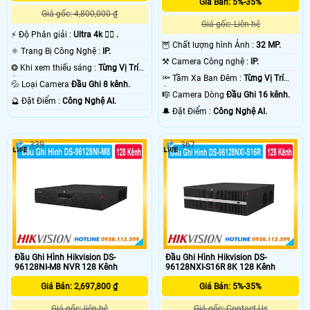
camera.
Giá Bán: 5%-35%
Giá gốc: 4,800,000 ₫
Giá gốc: Liên hệ
️⚡ Độ Phân giải :
Ultra 4k 👍🏾 .
🦉 Chất lượng hình Ảnh :
32 MP.
⚛️ Trang Bị Công Nghệ :
IP.
⚒ Camera Công nghệ :
IP.
❂ Khi xem thiếu sáng :
Từng Vị Trí
🔦 Tầm Xa Ban Đêm :
Từng Vị Trí
Camera .
💦 Loại Camera
Đầu Ghi 8 kênh.
Camera .
🎼️ Camera Dòng
Đầu Ghi 16 kênh.
️🔮 Đặt Điểm :
Công Nghệ AI.
️🔔 Đặt Điểm :
Công Nghệ AI.
'
339
367
Đầu Ghi Hình Hikvision DS-
Đầu Ghi Hình Hikvision DS-
96128NI-M8 NVR 128 Kênh
96128NXI-S16R 8K 128 Kênh
Giá Bán: 2,697,800 ₫
Giá Bán: 5%-35%
Giá gốc: liên hệ
Giá gốc: Contact Us