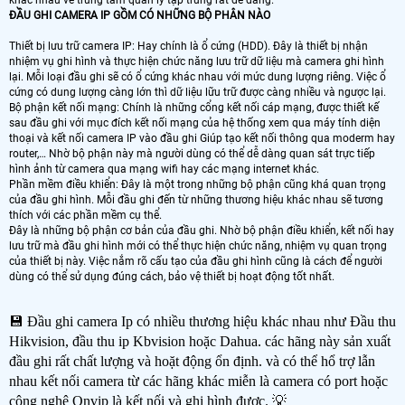
khác nhau vê trung tâm quản lý tập trung rất dễ dàng.
ĐẦU GHI CAMERA IP GỒM CÓ NHỮNG BỘ PHÂN NÀO
Thiết bị lưu trữ camera IP: Hay chính là ổ cứng (HDD). Đây là thiết bị nhận
nhiệm vụ ghi hình và thực hiện chức năng lưu trữ dữ liệu mà camera ghi hình
lại. Mỗi loại đầu ghi sẽ có ổ cứng khác nhau với mức dung lượng riêng. Việc ổ
cứng có dung lượng càng lớn thì dữ liệu lữu trữ được càng nhiều và ngược lại.
Bộ phận kết nối mạng: Chính là những cổng kết nối cáp mạng, được thiết kế
sau đầu ghi với mục đích kết nối mạng của hệ thống xem qua máy tính diện
thoại và kết nối camera IP vào đầu ghi Giúp tạo kết nối thông qua moderm hay
router,… Nhờ bộ phận này mà người dùng có thể dễ dàng quan sát trực tiếp
hình ảnh từ camera qua mạng wifi hay các mạng internet khác.
Phần mềm điều khiển: Đây là một trong những bộ phận cũng khá quan trọng
của đầu ghi hình. Mỗi đầu ghi đến từ những thương hiệu khác nhau sẽ tương
thích với các phần mềm cụ thể.
Đây là những bộ phận cơ bản của đầu ghi. Nhờ bộ phận điều khiển, kết nối hay
lưu trữ mà đầu ghi hình mới có thể thực hiện chức năng, nhiệm vụ quan trọng
của thiết bị này. Việc nắm rõ cấu tạo của đầu ghi hình cũng là cách để người
dùng có thể sử dụng đúng cách, bảo vệ thiết bị hoạt động tốt nhất.
💾 Đầu ghi camera Ip có nhiều thương hiệu khác nhau như Đầu thu
Hikvision, đầu thu ip Kbvision hoặc Dahua. các hãng này sản xuất
đầu ghi rất chất lượng và hoặt động ổn định. và có thể hổ trợ lẫn
nhau kết nối camera từ các hãng khác miễn là camera có port hoặc
công nghệ Onvip là kết nối và ghi hình được. 💡