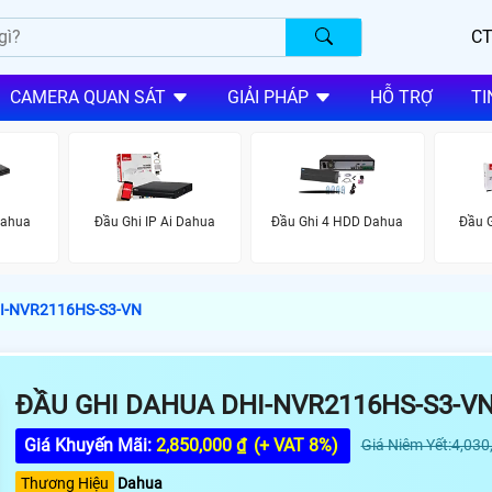
CT
CAMERA QUAN SÁT
GIẢI PHÁP
HỖ TRỢ
TI
Dahua
Đầu Ghi IP Ai Dahua
Đầu Ghi 4 HDD Dahua
Đầu 
HI-NVR2116HS-S3-VN
ĐẦU GHI DAHUA DHI-NVR2116HS-S3-V
Giá Khuyến Mãi:
2,850,000 ₫
(+ VAT 8%)
Giá Niêm Yết:4,030
Thương Hiệu
Dahua