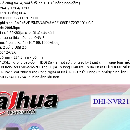
 2 ổ cứng SATA, mỗi ổ tối đa 10TB (không bao gồm)
H.264+/H.264/H.265
anh: 1 cổng RCA
m thanh: G.711a/G.711u
i ghi hình: 8MP/6MP/5MP/4MP/3MP/1080P/ 720P/ D1/ CIF
ình: 200Mbps
ình: 1-25/30fps cho tất cả các kênh
a tương thích: Dahua, ONVIF
ạng: 1 cổng RJ-45 (10/100/1000Mbps)
B: 2 cổng USB 2.0
 DC12V/2A
 375mm × 281.8mm × 56mm
 1.35kg (không bao gồm HDD) Đây là một số thông số kỹ thuật chính, giúp bạn hi
h
DHI-NVR2116HS-S3-VN
Hãng Ruijie Thương Hiệu Uy Tín Độ Phân Giải 2.0 MP Sử
 16 kênh Với Chức Năng Công Nghệ AI Khả 16TB Chất Lượng Chíp xử lý hình ảnh 
/H.264+/H.264 lưu hình ảnh lâu hơn