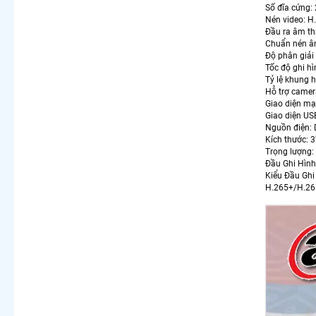
Số đĩa cứng:
Nén video: 
Đầu ra âm th
Chuẩn nén â
Độ phân giả
Tốc độ ghi h
Tỷ lệ khung h
Hỗ trợ camer
Giao diện m
Giao diện US
Nguồn điện:
Kích thước:
Trọng lượng:
Đầu Ghi Hìn
Kiểu Đầu Ghi
H.265+/H.265