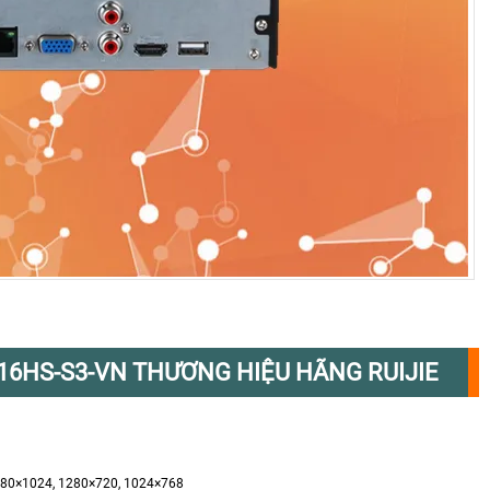
16HS-S3-VN THƯƠNG HIỆU HÃNG RUIJIE
1280×1024, 1280×720, 1024×768