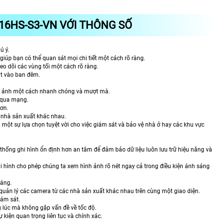
16HS-S3-VN VỚI THÔNG SỐ
ú ý.
iúp bạn có thể quan sát mọi chi tiết một cách rõ ràng.
eo dõi các vùng tối một cách rõ ràng.
át vào ban đêm.
ình ảnh một cách nhanh chóng và mượt mà.
g qua mạng.
hơn.
u nhà sản xuất khác nhau.
 một sự lựa chọn tuyệt vời cho việc giám sát và bảo vệ nhà ở hay các khu vực
 thống ghi hình ổn định hơn an tâm để đảm bảo dữ liệu luôn lưu trữ hiệu năng và
hi hình cho phép chúng ta xem hình ảnh rõ nét ngay cả trong điều kiện ánh sáng
sáng.
uản lý các camera từ các nhà sản xuất khác nhau trên cùng một giao diện.
iám sát.
 lúc mà không gặp vấn đề về tốc độ.
 kiện quan trọng liên tục và chính xác.