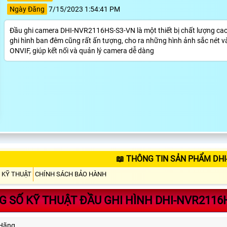
Ngày Đăng
7/15/2023 1:54:41 PM
Đầu ghi camera DHI-NVR2116HS-S3-VN là một thiết bị chất lượng cao,
ghi hình ban đêm cũng rất ấn tượng, cho ra những hình ảnh sắc nét và 
ONVIF, giúp kết nối và quản lý camera dễ dàng
📖 THÔNG TIN SẢN PHẨM DHI
 KỸ THUẬT
CHÍNH SÁCH BẢO HÀNH
 SỐ KỸ THUẬT ĐẦU GHI HÌNH DHI-NVR2116
Hãng