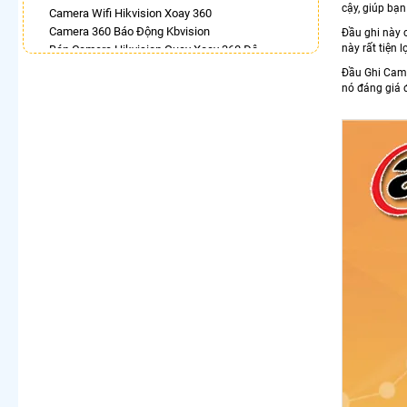
cậy, giúp bạ
Camera Wifi Hikvision Xoay 360
Camera 360 Báo Động Kbvision
Đầu ghi này 
này rất tiện 
Bán Camera Hikvision Quay Xoay 360 Độ
Camera 360 Ezviz Ngoài Trời
Đầu Ghi Ca
Lắp Camera Ip 360 Hikvision
nó đáng giá 
Camera Hdparagon Xoay 360 Độ
Lắp Camera Wifi Hikvision Ngoài Trời Xoay 360
Giá Rẻ
Camera Ip 360 Vantech
LẮP CAMERA THEO NHU CẦU
Lắp Camera Văn Phòng Giá Rẻ
Lắp Camera Nhà Xưởng Giá Rẻ
Lắp Camera Gia Đình Giá Rẻ
Lắp Camera Kho Hàng Giá Rẻ
Lắp Camera Cửa Hàng Giá Rẻ
Lắp Camera Wifi Giá Rẻ Chính Hãng
Lắp Camera Công Trình Giá Rẻ
Camera 360 Giá Rẻ