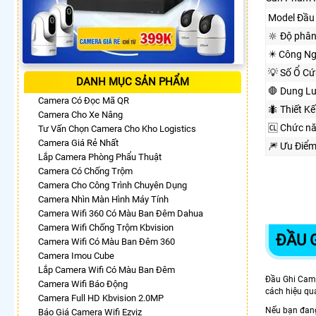
Model Đầu 
🔆 Độ phân
✴️ Công Ng
💡 Số Ổ Cứ
DANH MỤC SẢN PHẨM
🛑 Dung L
Camera Có Đọc Mã QR
🐜 Thiết K
Camera Cho Xe Nâng
🆑 Chức n
Tư Vấn Chọn Camera Cho Kho Logistics
Camera Giá Rẻ Nhất
🎆 Ưu Điể
Lắp Camera Phòng Phẩu Thuật
Camera Có Chống Trộm
Camera Cho Công Trình Chuyên Dụng
Camera Nhìn Màn Hình Máy Tính
Camera Wifi 360 Có Màu Ban Đêm Dahua
Camera Wifi Chống Trộm Kbvision
ĐẦU 
Camera Wifi Có Màu Ban Đêm 360
Camera Imou Cube
Lắp Camera Wifi Có Màu Ban Đêm
Đầu Ghi Ca
Camera Wifi Báo Động
cách hiệu quả
Camera Full HD Kbvision 2.0MP
Nếu bạn đang
Báo Giá Camera Wifi Ezviz