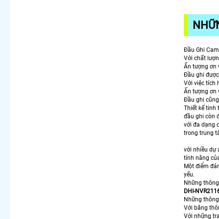
NHỮN
Đầu Ghi Ca
Với chất lượ
Ấn tượng ơn v
Đầu ghi được
Với việc tích
Ấn tượng ơn 
Đầu ghi cũng
Thiết kế tinh
đầu ghi còn đ
với đa dạng 
trong trung 
với nhiều dự
tính năng củ
Một điểm đán
yếu.
Những thông 
DHI-NVR211
Những thông s
Với băng thô
Với những tra