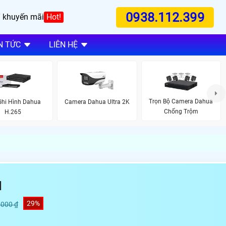
0938.112.399
 khuyến mãi
Hot!
N TỨC
LIÊN HỆ
Trọn Bộ Camera Dahua
Ghi Hình Dahua
Camera Dahua Ultra 2K
Chống Trộm
H.265
N
29%
,000 ₫