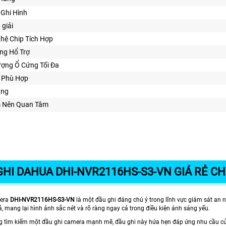
Ghi Hình
 giải
hệ Chip Tích Hợp
ng Hổ Trợ
ượng Ổ Cứng Tối Đa
ế Phù Hợp
ăng
m Nên Quan Tâm
GHI DAHUA DHI-NVR2116HS-S3-VN GIÁ RẺ C
mera
DHI-NVR2116HS-S3-VN
là một đầu ghi đáng chú ý trong lĩnh vực giám sát an ni
, mang lại hình ảnh sắc nét và rõ ràng ngay cả trong điều kiện ánh sáng yếu.
 tìm kiếm một đầu ghi camera mạnh mẽ, đầu ghi này hứa hẹn đáp ứng nhu cầu của