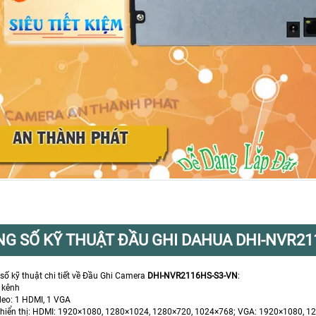
G SỐ KỸ THUẬT ĐẦU GHI DAHUA DHI-NVR21
số kỹ thuật chi tiết về Đầu Ghi Camera
DHI-NVR2116HS-S3-VN
:
 kênh
deo: 1 HDMI, 1 VGA
 hiển thị: HDMI: 1920×1080, 1280×1024, 1280×720, 1024×768; VGA: 1920×1080, 