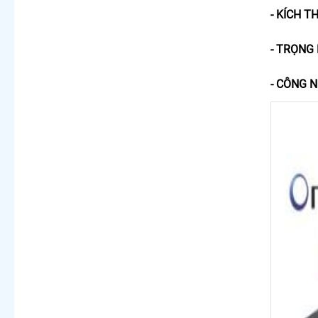
- KÍCH T
- TRỌNG
- CÔNG N