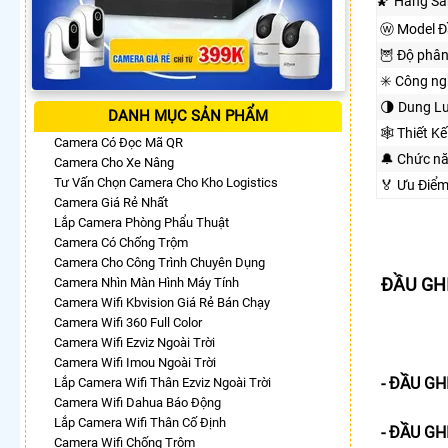
🌠 Hãng Sả
ⓦ Model Đ
🦉 Độ phân
✳️ Công n
🌗 Dung L
DANH MỤC SẢN PHẨM
🕸️ Thiết 
Camera Có Đọc Mã QR
🔔 Chức n
Camera Cho Xe Nâng
Tư Vấn Chọn Camera Cho Kho Logistics
️🏅️ Ưu Đi
Camera Giá Rẻ Nhất
Lắp Camera Phòng Phẩu Thuật
Camera Có Chống Trộm
Camera Cho Công Trình Chuyên Dụng
ĐẦU GH
Camera Nhìn Màn Hình Máy Tính
Camera Wifi Kbvision Giá Rẻ Bán Chạy
Camera Wifi 360 Full Color
Camera Wifi Ezviz Ngoài Trời
Camera Wifi Imou Ngoài Trời
- ĐẦU GH
Lắp Camera Wifi Thân Ezviz Ngoài Trời
Camera Wifi Dahua Báo Động
Lắp Camera Wifi Thân Cố Định
- ĐẦU G
Camera Wifi Chống Trộm