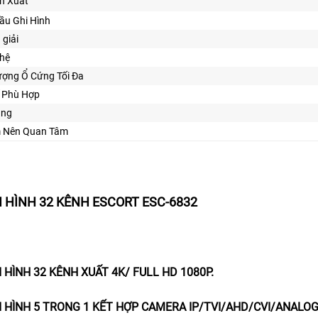
n Xuất
ầu Ghi Hình
 giải
ghệ
ượng Ổ Cứng Tối Đa
Kế Phù Hợp
ăng
ểm Nên Quan Tâm
I HÌNH 32 KÊNH ESCORT ESC-6832
I HÌNH 32 KÊNH XUẤT 4K/ FULL HD 1080P.
HI HÌNH 5 TRONG 1 KẾT HỢP CAMERA IP/TVI/AHD/CVI/ANALO