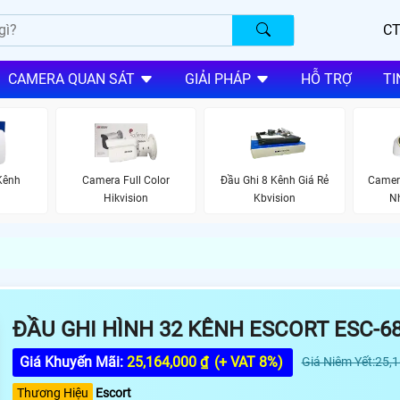
CT
CAMERA QUAN SÁT
GIẢI PHÁP
HỖ TRỢ
TI
Kênh
Camera Full Color
Đầu Ghi 8 Kênh Giá Rẻ
Camer
Hikvision
Kbvision
Nh
ĐẦU GHI HÌNH 32 KÊNH ESCORT ESC-6
Giá Khuyến Mãi:
25,164,000 ₫
(+ VAT 8%)
Giá Niêm Yết:25,
Thương Hiệu
Escort