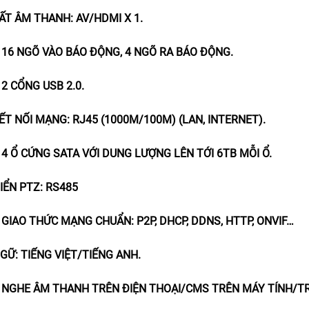
ẤT ÂM THANH: AV/HDMI X 1.
Ợ 16 NGÕ VÀO BÁO ĐỘNG, 4 NGÕ RA BÁO ĐỘNG.
 2 CỔNG USB 2.0.
ẾT NỐI MẠNG: RJ45 (1000M/100M) (LAN, INTERNET).
 4 Ổ CỨNG SATA VỚI DUNG LƯỢNG LÊN TỚI 6TB MỖI Ổ.
HIỂN PTZ: RS485
 GIAO THỨC MẠNG CHUẨN: P2P, DHCP, DDNS, HTTP, ONVIF…
GỮ: TIẾNG VIỆT/TIẾNG ANH.
Ợ NGHE ÂM THANH TRÊN ĐIỆN THOẠI/CMS TRÊN MÁY TÍNH/TR