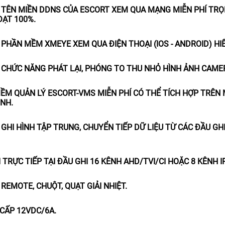
Ợ TÊN MIỀN DDNS CỦA ESCORT XEM QUA MẠNG MIỄN PHÍ TR
ĐẠT 100%.
 PHẦN MỀM XMEYE XEM QUA ĐIỆN THOẠI (IOS - ANDROID) HI
Ợ CHỨC NĂNG PHÁT LẠI, PHÓNG TO THU NHỎ HÌNH ẢNH CAMER
MỀM QUẢN LÝ ESCORT-VMS MIỄN PHÍ CÓ THỂ TÍCH HỢP TRÊN
ÌNH.
 GHI HÌNH TẬP TRUNG, CHUYỂN TIẾP DỮ LIỆU TỪ CÁC ĐẦU GH
I TRỰC TIẾP TẠI ĐẦU GHI 16 KÊNH AHD/TVI/CI HOẶC 8 KÊNH I
 REMOTE, CHUỘT, QUẠT GIẢI NHIỆT.
 CẤP 12VDC/6A.