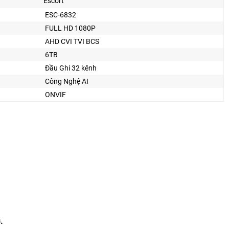
Escort
ESC-6832
FULL HD 1080P
AHD CVI TVI BCS
6TB
Đầu Ghi 32 kênh
Công Nghệ AI
ONVIF
G.