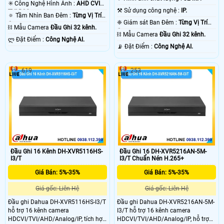
1080P .
✳️ Công Nghệ Hình Ảnh :
AHD CVI
⚒ Sử dụng công nghệ :
IP.
TVI BCS.
🔅 Tầm Nhìn Ban Đêm :
Từng Vị Trí
❈ Giám sát Ban Đêm :
Từng Vị Trí
Camera .
⛓ Mẫu Camera
Đầu Ghi 32 kênh.
Camera .
⛓ Mẫu Camera
Đầu Ghi 32 kênh.
️ლ Đặt Điểm :
Công Nghệ AI.
️📡 Đặt Điểm :
Công Nghệ AI.
619
253
Đầu Ghi 16 Kênh DH-XVR5116HS-
Đầu Ghi 16 DH-XVR5216AN-5M-
I3/T
I3/T Chuẩn Nén H.265+
Giá Bán: 5%-35%
Giá Bán: 5%-35%
Giá gốc: Liên Hệ
Giá gốc: Liên Hệ
Đầu ghi Dahua DH-XVR5116HS-I3/T
Đầu ghi Dahua DH-XVR5216AN-5M-
hỗ trợ 16 kênh camera
I3/T hỗ trợ 16 kênh camera
HDCVI/TVI/AHD/Analog/IP, tích hợp
HDCVI/TVI/AHD/Analog/IP, hỗ trợ