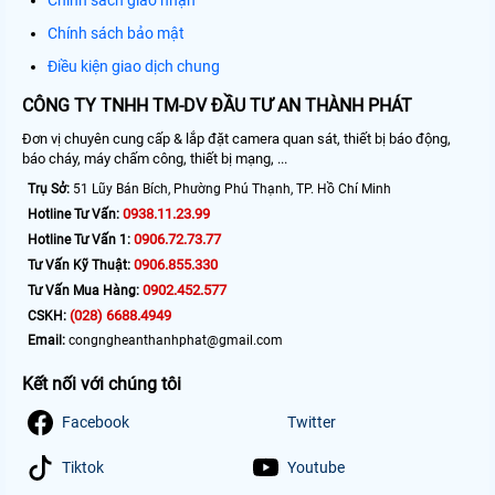
Chính sách giao nhận
Chính sách bảo mật
Điều kiện giao dịch chung
CÔNG TY TNHH TM-DV ĐẦU TƯ AN THÀNH PHÁT
Đơn vị chuyên cung cấp & lắp đặt camera quan sát, thiết bị báo động,
báo cháy, máy chấm công, thiết bị mạng, ...
Trụ Sở:
51 Lũy Bán Bích, Phường Phú Thạnh, TP. Hồ Chí Minh
0938.11.23.99
Hotline Tư Vấn:
0906.72.73.77
Hotline Tư Vấn 1:
0906.855.330
Tư Vấn Kỹ Thuật:
0902.452.577
Tư Vấn Mua Hàng:
(028) 6688.4949
CSKH:
Email:
congngheanthanhphat@gmail.com
Kết nối với chúng tôi
Facebook
Twitter
Tiktok
Youtube