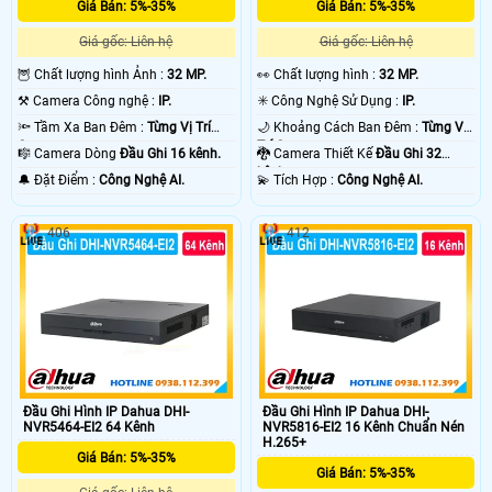
Giá Bán: 5%-35%
Giá Bán: 5%-35%
Giá gốc: Liên hệ
Giá gốc: Liên hệ
🦉 Chất lượng hình Ảnh :
32 MP.
️👀 Chất lượng hình :
32 MP.
⚒ Camera Công nghệ :
IP.
✳️ Công Nghệ Sử Dụng :
IP.
🔦 Tầm Xa Ban Đêm :
Từng Vị Trí
🌙 Khoảng Cách Ban Đêm :
Từng Vị
Camera .
Trí Camera .
🎼️ Camera Dòng
Đầu Ghi 16 kênh.
🐉️ Camera Thiết Kế
Đầu Ghi 32
kênh.
️🔔 Đặt Điểm :
Công Nghệ AI.
️💫 Tích Hợp :
Công Nghệ AI.
406
412
Đầu Ghi Hình IP Dahua DHI-
Đầu Ghi Hình IP Dahua DHI-
NVR5464-EI2 64 Kênh
NVR5816-EI2 16 Kênh Chuẩn Nén
H.265+
Giá Bán: 5%-35%
Giá Bán: 5%-35%