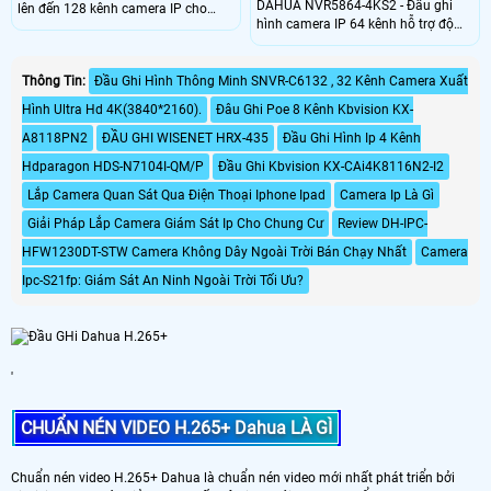
DAHUA NVR5864-4KS2 - Đầu ghi
lên đến 128 kênh camera IP cho
hình camera IP 64 kênh hỗ trợ độ
phép người dùng theo dõi và ghi lại
phân giải lên đến 4K - - Tên miền
nhiều khu vực, tầng lớp và góc quan
miễn phí trọn đời dahuaddns, quản
sát khác nhau rất thích hợp cho các
lý đồng thời 128 tài khoản kết nối. -
Thông Tin:
Đầu Ghi Hình Thông Minh SNVR-C6132 , 32 Kênh Camera Xuất
dự án quy mô lớn như trung tâm
Nguồn điện cung cấp:
thương mại, nhà máy, hoặc khu vực
Hình Ultra Hd 4K(3840*2160).
Đâu Ghi Poe 8 Kênh Kbvision KX-
100~240VAC, 50/60 Hz. - Công
công cộng, giao thông. DHI-
suất: 16. 7W (không ổ cứng)
A8118PN2
ĐẦU GHI WISENET HRX-435
Đầu Ghi Hình Ip 4 Kênh
NVR608H-128-XI hỗ trợ kết nối với
nhiều thương hiệu camera sử dụng
Hdparagon HDS-N7104I-QM/P
Đầu Ghi Kbvision KX-CAi4K8116N2-I2
chuẩn tương thích ONVIF, giúp tối
ưu hóa tích hợp hệ thống giám sát
Lắp Camera Quan Sát Qua Điện Thoại Iphone Ipad
Camera Ip Là Gì
Giải Pháp Lắp Camera Giám Sát Ip Cho Chung Cư
Review DH-IPC-
HFW1230DT-STW Camera Không Dây Ngoài Trời Bán Chạy Nhất
Camera
Ipc-S21fp: Giám Sát An Ninh Ngoài Trời Tối Ưu?
'
CHUẨN NÉN VIDEO H.265+ Dahua LÀ GÌ
Chuẩn nén video H.265+ Dahua là chuẩn nén video mới nhất phát triển bởi