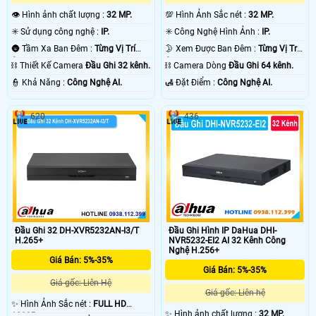
👁 Hình ảnh chất lượng :
32 MP.
💯 Hình Ảnh Sắc nét :
32 MP.
✳️ Sử dụng công nghệ :
IP.
✳️ Công Nghệ Hình Ảnh :
IP.
🌚 Tầm Xa Ban Đêm :
Từng Vị Trí
🌛 Xem Được Ban Đêm :
Từng Vị Trí
Camera .
Camera .
⛓ Thiết Kế Camera
Đầu Ghi 32 kênh.
⛓ Camera Dòng
Đầu Ghi 64 kênh.
️👮 Khả Năng :
Công Nghệ AI.
️🛃 Đặt Điểm :
Công Nghệ AI.
620
436
Đầu Ghi 32 DH-XVR5232AN-I3/T
Đầu Ghi Hình IP DaHua DHI-
H.265+
NVR5232-EI2 AI 32 Kênh Công
Nghệ H.256+
Giá Bán: 5%-35%
Giá Bán: 5%-35%
Giá gốc: Liên Hệ
Giá gốc: Liên hệ
✨ Hình Ảnh Sắc nét :
FULL HD
✨ Hình ảnh chất lượng :
32 MP.