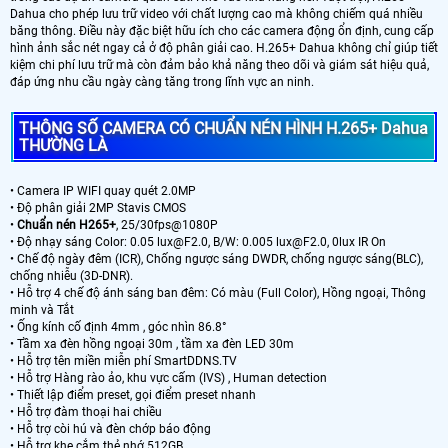
Dahua cho phép lưu trữ video với chất lượng cao mà không chiếm quá nhiều
băng thông. Điều này đặc biệt hữu ích cho các camera động ổn định, cung cấp
hình ảnh sắc nét ngay cả ở độ phân giải cao. H.265+ Dahua không chỉ giúp tiết
kiệm chi phí lưu trữ mà còn đảm bảo khả năng theo dõi và giám sát hiệu quả,
đáp ứng nhu cầu ngày càng tăng trong lĩnh vực an ninh.
THÔNG SỐ CAMERA CÓ CHUẨN NÉN HÌNH H.265+ Dahua
THƯỜNG LÀ
• Camera IP WIFI quay quét 2.0MP
• Độ phân giải 2MP Stavis CMOS
•
Chuẩn nén H265+
, 25/30fps@1080P
• Độ nhạy sáng Color: 0.05 lux@F2.0, B/W: 0.005 lux@F2.0, 0lux IR On
• Chế độ ngày đêm (ICR), Chống ngược sáng DWDR, chống ngược sáng(BLC),
chống nhiễu (3D-DNR).
• Hỗ trợ 4 chế độ ánh sáng ban đêm: Có màu (Full Color), Hồng ngoại, Thông
minh và Tắt
• Ống kính cố định 4mm , góc nhìn 86.8°
• Tầm xa đèn hồng ngoại 30m , tầm xa đèn LED 30m
• Hỗ trợ tên miền miễn phí SmartDDNS.TV
• Hỗ trợ Hàng rào ảo, khu vực cấm (IVS) , Human detection
• Thiết lập điểm preset, gọi điểm preset nhanh
• Hỗ trợ đàm thoại hai chiều
• Hỗ trợ còi hú và đèn chớp báo động
• Hỗ trợ khe cắm thẻ nhớ 512GB