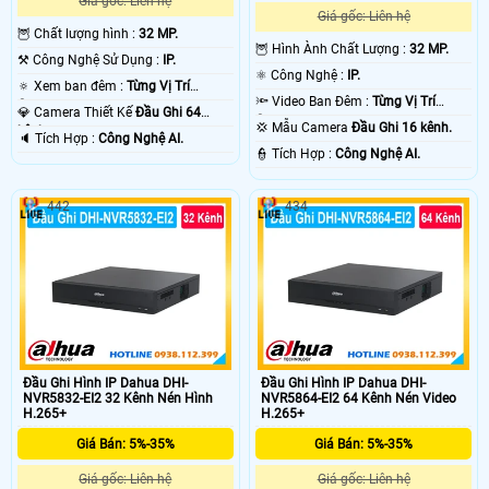
Giá gốc: Liên hệ
Giá gốc: Liên hệ
🦉 Chất lượng hình :
32 MP.
🦉 Hình Ành Chất Lượng :
32 MP.
⚒ Công Nghệ Sử Dụng :
IP.
⚛️ Công Nghệ :
IP.
🔅 Xem ban đêm :
Từng Vị Trí
🔦 Video Ban Đêm :
Từng Vị Trí
Camera .
💎 Camera Thiết Kế
Đầu Ghi 64
Camera .
💢 Mẫu Camera
Đầu Ghi 16 kênh.
kênh.
️🔈 Tích Hợp :
Công Nghệ AI.
️👮 Tích Hợp :
Công Nghệ AI.
442
434
Đầu Ghi Hình IP Dahua DHI-
Đầu Ghi Hình IP Dahua DHI-
NVR5832-EI2 32 Kênh Nén Hình
NVR5864-EI2 64 Kênh Nén Video
H.265+
H.265+
Giá Bán: 5%-35%
Giá Bán: 5%-35%
Giá gốc: Liên hệ
Giá gốc: Liên hệ