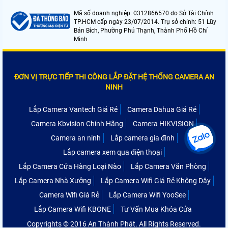
Mã số doanh nghiệp: 0312866570 do Sở Tài Chính
TP.HCM cấp ngày 23/07/2014. Trụ sở chính: 51 Lũy
Bán Bích, Phường Phú Thạnh, Thành Phố Hồ Chí
Minh
ĐƠN VỊ TRỰC TIẾP THI CÔNG LẮP ĐẶT HỆ THỐNG CAMERA AN
NINH
Lắp Camera Vantech Giá Rẻ
Camera Dahua Giá Rẻ
Camera Kbvision Chính Hãng
Camera HIKVISION
Camera an ninh
Lắp camera gia đình
Lắp camera xem qua điện thoại
Lắp Camera Cửa Hàng Loại Nào
Lắp Camera Văn Phòng
Lắp Camera Nhà Xưởng
Lắp Camera Wifi Giá Rẻ Không Dây
Camera Wifi Giá Rẻ
Lắp Camera Wifi YooSee
Lắp Camera Wifi KBONE
Tư Vấn Mua Khóa Cửa
Copyrights © 2016 An Thành Phát. All Rights Reserved.