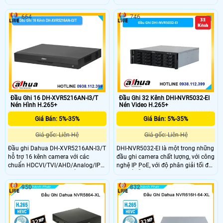
đàm thoại 2 chiều qua camera
ghi hình đến 5M-N, xuất hình HDMI
analog. Mẫu đầu ghi này còn hỗ trợ
4K/VGA Full HD, kết nối camera IP
664
746
độ phân giải ghi hình đến 5M-N,
tối đa 6MP và ổ cứng 2×16TB. Thiết
xuất hình HDMI 4K và VGA Full HD.
bị còn trang bị AI thông minh như
Ghi hình thông minh với SMD Plus,
SMD Plus, AcuPick, IVS và nhận diện
nhận diện khuôn mặt, AcuPick,hỗ
khuôn mặt.
trợ ổ cứng tối đa 16TB.
Đầu Ghi 16 DH-XVR5216AN-I3/T
Đầu Ghi 32 Kênh DHI-NVR5032-EI
Nén Hình H.265+
Nén Video H.265+
Giá Bán: 5%-35%
Giá Bán: 5%-35%
Giá gốc: Liên Hệ
Giá gốc: Liên Hệ
Đầu ghi Dahua DH-XVR5216AN-I3/T
DHI-NVR5032-EI là một trong những
hỗ trợ 16 kênh camera với các
đầu ghi camera chất lượng, với công
chuẩn HDCVI/TVI/AHD/Analog/IP
nghệ IP PoE, với độ phân giải tối đa
khác nhau, sử dụng chuẩn nén
có thể hỗ trợ lên đến 32MP và băng
H.265+/AI-Coding tiết kiệm dung
thông đầu vào lên đến 384 Mbps, hỗ
950
832
lượng lưu trữ. Ghi hình đến 5M-N,
trợ 16 ổ cứng với mỗi ổ hỗ trợ tối đa
xuất hình HDMI 4K/VGA Full HD, hỗ
20TB
trợ AI thông minh với SMD Plus,
AcuPick, IVS và nhận diện khuôn