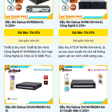
mặt.
Đầu Ghi Dahua NVR5864-XL
Đầu Ghi Dahua NVR616H-64-XL
H.265+
Công Nghệ H.256+
Giá Bán: 5%-35%
Giá Bán: 5%-35%
Giá gốc: liên hệ
Giá gốc: liên hệ
Thiết bị thu hình Thiết Bị Ghi Hình
Đầu thu KTS IP NVR616H-64-XL là
Công Nghệ IP NVR5864-XL tích hợp
sự lựa chọn tuyệt vời cho hệ thống
Công Nghệ AI, Chip xử lý SMD PLUS
giám sát an ninh chất lượng cao.
Thông minh, HDD tối đa 20TB,
Với chip xử lý SMD PLUS, hỗ trợ
eSATA, hỗ trợ ONVIF, xử lý hình ảnh
camera có độ nét lên đến 32MP, hỗ
1745
1806
thiếu sáng, SMD Plus, xem ban đêm,
trợ HDD lên đến 20TB cùng lúc 16 ổ
8 HDD. Thiết bị này phù hợp cho
cứng. Đầu ghi 64 kênh kết hợp công
công trình trang bị chức năng cao
nghệ AI tiên tiến, đáp ứng mọi yêu
cấp và đặc biệt.
cầu của công trình cao cấp.
Đầu Ghi Dahua DHI-NVR608H-32-
Đầu Ghi Dahua DHI-NVR608H-64-
XI
XI Chuẩn Nén H.265+