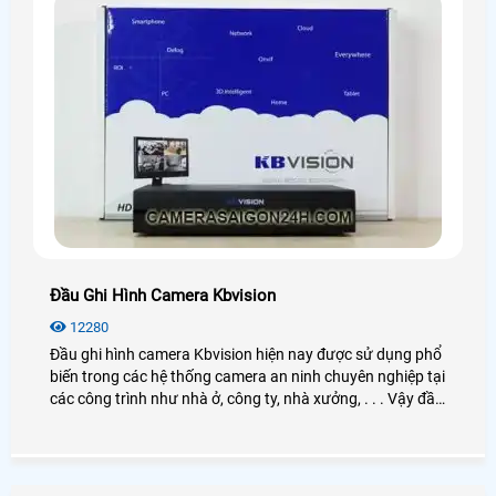
Đầu Ghi Hình Camera Kbvision
12280
Đầu ghi hình camera Kbvision hiện nay được sử dụng phổ
biến trong các hệ thống camera an ninh chuyên nghiệp tại
các công trình như nhà ở, công ty, nhà xưởng, . . . Vậy đầu
ghi hình Kbvision là gì? Cách hoạt động như thế nào?
Công dụng ra sao? Nếu bạn có nhu cầu tìm hiểu và mua
đầu ghi hình thì có thể xem qua bài viết dưới đây nhé