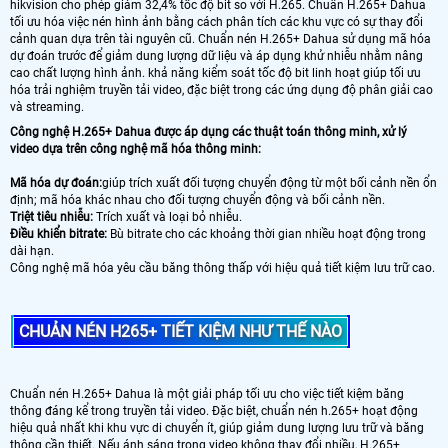
hikvision cho phép giảm 32,4% tốc độ bit so với H.265. Chuẩn H.265+ Dahua
tối ưu hóa việc nén hình ảnh bằng cách phân tích các khu vực có sự thay đổi
cảnh quan dựa trên tài nguyên cũ. Chuẩn nén H.265+ Dahua sử dụng mã hóa
dự đoán trước để giảm dung lượng dữ liệu và áp dụng khử nhiễu nhằm nâng
cao chất lượng hình ảnh. khả năng kiểm soát tốc độ bit linh hoạt giúp tối ưu
hóa trải nghiệm truyền tải video, đặc biệt trong các ứng dụng độ phân giải cao
và streaming.
Công nghệ H.265+ Dahua được áp dụng các thuật toán thông minh, xử lý
video dựa trên công nghệ mã hóa thông minh:
Mã hóa dự đoán:
giúp trích xuất đối tượng chuyển động từ một bối cảnh nền ổn
định; mã hóa khác nhau cho đối tượng chuyển động và bối cảnh nền.
Triệt tiêu nhiễu:
Trích xuất và loại bỏ nhiễu.
Điều khiển bitrate:
Bù bitrate cho các khoảng thời gian nhiều hoạt động trong
dài hạn.
Công nghệ mã hóa yêu cầu băng thông thấp với hiệu quả tiết kiệm lưu trữ cao.
CHUẢN NÉN H265+ TIẾT KIỆM NHƯ THẾ NÀO
Chuẩn nén H.265+ Dahua là một giải pháp tối ưu cho việc tiết kiệm băng
thông đáng kể trong truyền tải video. Đặc biệt, chuẩn nén h.265+ hoạt động
hiệu quả nhất khi khu vực di chuyển ít, giúp giảm dung lượng lưu trữ và băng
thông cần thiết. Nếu ánh sáng trong video không thay đổi nhiều, H.265+