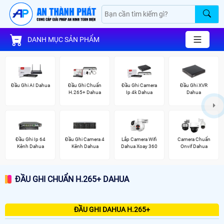
DANH MỤC SẢN PHẨM
Đầu Ghi AI Dahua
Đầu Ghi Chuẩn
Đầu Ghi Camera
Đầu Ghi XVR
H.265+ Dahua
Ip 4k Dahua
Dahua
Đầu Ghi Ip 64
Đầu Ghi Camera 4
Lắp Camera Wifi
Camera Chuẩn
Kênh Dahua
Kênh Dahua
Dahua Xoay 360
Onvif Dahua
ĐẦU GHI CHUẨN H.265+ DAHUA
ĐẦU GHI DAHUA H.265+