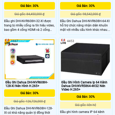
Giá Bán: 30%
Giá Bán: 30%
Giá gốc: 84,450,000 ₫
Giá gốc: 98,542,000 ₫
Đầu ghi DHI-NVR608H-32-XI được
Đầu Ghi Dahua DHI-NVR608H-64-XI
trang bị nhiều cổng ra tín hiệu video,
hỗ trợ chức năng nhận diện khuôn
bao gồm 4 cổng HDMI và 2 cổng
mặt với nhiều cấu hình khác nhau.
VGA. Với chế độ đồng thời, bạn có
Có thể kết hợp 20 kênh phát hiện
thể xuất hình ảnh ở độ phân giải 4K
bằng camera và nhận diện bằng
1667
4453
trên HDMI 1 và 2, độ phân giải 8K
đầu ghi (FR by NVR), hoặc 4 kênh
trên HDMI 3 và độ phân giải 1080P
phát hiện bằng đầu ghi và nhận
trên HDMI 4. Hỗ trợ 8 ổ cứng, mỗi ổ
diện bằng đầu ghi (FR by NVR)
tối đa 16TB, và cung cấp cổng
eSATA để mở rộng khả năng lưu trữ
Đầu Ghi Dahua DHI-NVR608H-
Đầu Ghi Hình Camera Ip 64 Kênh
128-XI Nén Hình H.265+
Dahua DHI-NVR5864-4KS2 Nén
Video H.265+
Giá Bán: 30%
Giá Bán: 30%
Giá gốc: 126,726,000 ₫
Giá gốc: liên hệ
Đầu Ghi Dahua DHI-NVR608H-128-
Đầu ghi hình camera IP 64 kênh
XI có khả năng quản lý đồng thời