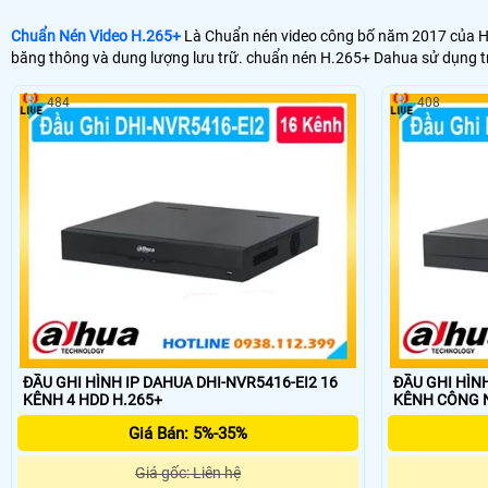
Chuẩn Nén Video H.265+
Là Chuẩn nén video công bố năm 2017 của Hik
băng thông và dung lượng lưu trữ. chuẩn nén H.265+ Dahua sử dụng t
484
408
ĐẦU GHI HÌNH IP DAHUA DHI-NVR5416-EI2 16
ĐẦU GHI HÌNH
KÊNH 4 HDD H.265+
KÊNH CÔ
Giá Bán: 5%-35%
Giá gốc: Liên hệ