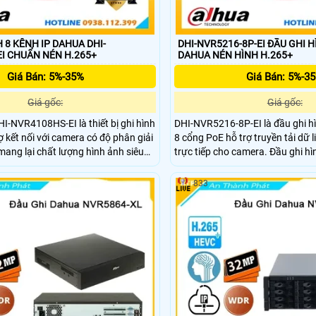
 8 KÊNH IP DAHUA DHI-
DHI-NVR5216-8P-EI ĐẦU GHI 
NVR4108HS-EI CHUẨN NÉN H.265+
DAHUA NÉN HÌNH H.265+
Giá Bán: 5%-35%
Giá Bán: 5%-3
Giá gốc:
Giá gốc:
HI-NVR4108HS-EI là thiết bị ghi hình
DHI-NVR5216-8P-EI là đầu ghi hì
ợ kết nối với camera có độ phân giải
8 cổng PoE hỗ trợ truyền tải dữ 
mang lại chất lượng hình ảnh siêu
trực tiếp cho camera. Đầu ghi hì
ình được trang bị 1 khay ổ cứng, hỗ
cứng với tổng dung lượng tối đa
 tối đa 16TB, đáp ứng nhu cầu lưu
trợ camera có độ phân giải lên 
833
 lựa chọn lý tưởng cho các hệ thống
ảnh siêu nét. Đây là lựa chọn lý 
n nghiệp đảm bảo an ninh hiệu quả
năng cao và giá thành phải chă
thống giám sát an ninh chuyên 