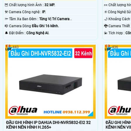
🦉 Chất lượng hình Ảnh :
32 MP.
️👀 Chất lượng h
⚒ Camera Công nghệ :
IP.
🔦 Tầm Xa Ban Đêm :
Từng Vị Trí Camera .
🎼️ Camera Dòng
Đầu Ghi 16 kênh.
🐉️ Camera Thiế
️🔔 Đặt Điểm :
Công Nghệ AI.
️💫 Tích Hợp :
Côn
443
436
ĐẦU GHI HÌNH IP DAHUA DHI-NVR5832-EI2 32
ĐẦU GHI HÌNH
KÊNH NÉN HÌNH H.265+
KÊNH NÉN