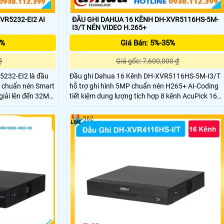
VR5232-EI2 AI
ĐẦU GHI DAHUA 16 KÊNH DH-XVR5116HS-5M-
I3/T NÉN VIDEO H.265+
5%
Giá Bán: 5%-35%
ệ
Giá gốc: 7,600,000 ₫
5232-EI2 là đầu
Đầu ghi Dahua 16 Kênh DH-XVR5116HS-5M-I3/T
ợ chuẩn nén Smart
hỗ trợ ghi hình 5MP chuẩn nén H265+ AI-Coding
giải lên đến 32MP
tiết kiệm dung lượng tích hợp 8 kênh AcuPick 16
ổ cứng mỗi ổ 20TB.
kênh SMD Plus analog 24 kênh SMD Plus IP cùng
uôn mặt nhận diện
nhận diện khuôn mặt và IVS thông minh xuất hình
562
HDMI 4K VGA băng thông 128Mbps hỗ trợ ổ cứng
tối đa 16TB âm thanh hai chiều xem qua P2P dễ
dàng