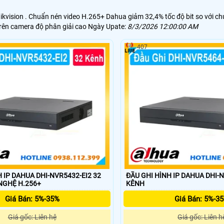
vision . Chuẩn nén video H.265+ Dahua giảm 32,4% tốc độ bit so với chu
rên camera độ phân giải cao Ngày Upate:
8/3/2026 12:00:00 AM
407
 IP DAHUA DHI-NVR5432-EI2 32
ĐẦU GHI HÌNH IP DAHUA DHI-N
NG NGHỆ H.256+
KÊNH
Giá Bán: 5%-35%
Giá Bán: 5%-3
Giá gốc: Liên hệ
Giá gốc: Liên h