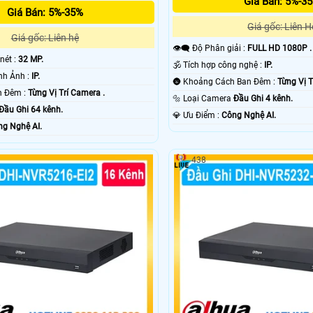
Giá Bán: 5%-3
Giá Bán: 5%-35%
Giá gốc: Liên H
Giá gốc: Liên hệ
👁️‍🗨 Độ Phân giải :
FULL HD 1080P .
 nét :
32 MP.
🕉️ Tích hợp công nghệ :
IP.
✳️ Công Nghệ Hình Ảnh :
IP.
🌚 Khoảng Cách Ban Đêm :
Từng Vị T
🌛 Xem Được Ban Đêm :
Từng Vị Trí Camera .
🔩 Loại Camera
Đầu Ghi 4 kênh.
Đầu Ghi 64 kênh.
️💎 Ưu Điểm :
Công Nghệ AI.
g Nghệ AI.
438