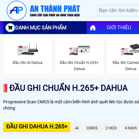
GIỚI THIỆU
DANH MỤC SẢN PHẨM
Đầu Ghi AI Dahua
Đầu Ghi Chuẩn H.265+
Đầu Ghi Camera
Dahua
Dahua
ĐẦU GHI CHUẨN H.265+ DAHUA
Progressive Scan CMOS là một cảm biến hình ảnh quét liên túc được s
chóng
ĐẦU GHI DAHUA H.265+
AI
CMOS
2 HDD
4 Kênh