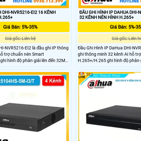
H DHI-NVR5216-EI2 16 KÊNH
ĐẦU GHI HÌNH IP DAHUA DHI-N
.265+
32 KÊNH NÉN HÌNH H.265+
Giá Bán: 5%-35%
Giá Bán: 5%-3
Giá gốc: Liên hệ
Giá gốc: Liên h
HI-NVR5216-EI2 là đầu ghi IP thông
Đầu Ghi Hình IP DaHua DHI-NVR
hỗ trợ chuẩn nén Smart
ghi thông minh 32 kênh AI hỗ tr
hi hình độ phân giải lên đến 32MP
H.265+/H.265 ghi hình độ phân 
8K HDMI.Băng Thông đầu vào, ghi
và xuất hình 8K HDMI.Hỗ trợ 2 
ông nghệ AI như nhận diện khuôn
Công nghệ AI như nhận diện kh
593
biển số xe và phân tích hành vi.
biển số xe và phân tích hành vi.