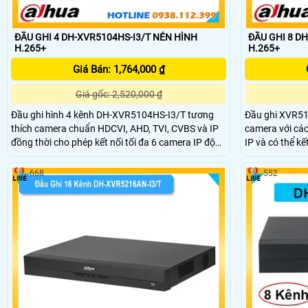
ĐẦU GHI 4 DH-XVR5104HS-I3/T NÉN HÌNH
ĐẦU GHI 8 DH-XVR
H.265+
H.265+
Giá Bán: 1,764,000 ₫
Giá gốc: 2,520,000 ₫
Đầu ghi hình 4 kênh DH-XVR5104HS-I3/T tương
Đầu ghi XVR510
thích camera chuẩn HDCVI, AHD, TVI, CVBS và IP
camera với cá
đồng thời cho phép kết nối tối đa 6 camera IP độ
IP và có thể kế
phân giải đến 6MP. Tích hợp AI với AcuPick, bảo vệ
phân giải tối 
chu vi, nhận diện khuôn mặt và SMD Plus và hỗ trợ
kênh, SMD Plus
668
552
1 ổ cứng SATA 16TB, cổng LAN 10/100 Mbps.
phương tiện, n