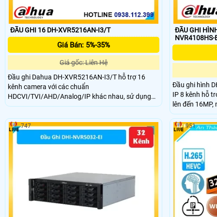
ĐẦU GHI 16 DH-XVR5216AN-I3/T
ĐẦU GHI HÌNH
Giá Bán: 5%-35%
Giá gốc: Liên Hệ
Đầu ghi Dahua DH-XVR5216AN-I3/T hỗ trợ 16
Đầu ghi hình D
kênh camera với các chuẩn
IP 8 kênh hỗ tr
HDCVI/TVI/AHD/Analog/IP khác nhau, sử dụng
lên đến 16MP, 
chuẩn nén H.265+/AI-Coding tiết kiệm dung lượng
nét. Đầu ghi h
lưu trữ. Ghi hình đến 5M-N, xuất hình HDMI
trợ dung lượng
4K/VGA Full HD, hỗ trợ AI thông minh với SMD
747
951
trữ lớn. Đây là
Plus, AcuPick, IVS và nhận diện khuôn mặt.
giám sát chuyê
giá rẻ.