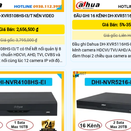
5108HS-I3/T NÉN VIDEO
ĐẦU GHI 16 KÊNH DH-XVR5116
Giá Bán: 5%-3
Giá Bán: 2,656,500 ₫
Giá gốc: Liên H
Giá gốc: 3,795,000 ₫
Đầu ghi Dahua DH-XVR5116HS-I3
8HS-I3/T có thể kết nối quản lý 8
kênh camera HDCVI/TVI/AHD/Ana
c chuẩn HDCVI, AHD, TVI, CVBS và
đàm thoại 2 chiều qua camera 
t nối cùng lúc 12 camera IP với độ
ghi này còn hỗ trợ độ phân giải 
đa 6MP. Được trang bị AI Coding 8
xuất hình HDMI 4K và VGA Full H
 giúp phân biệt chính xác người và
minh với SMD Plus, nhận diện k
607
hận diện khuôn mặt.
AcuPick,hỗ trợ ổ cứng tối đa 16