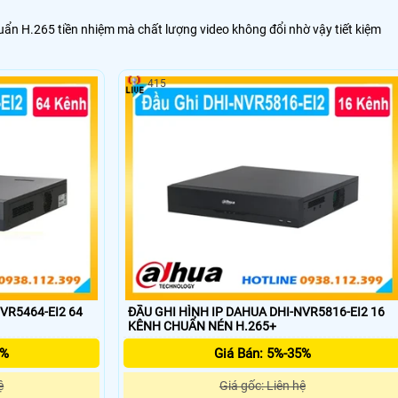
ẩn H.265 tiền nhiệm mà chất lượng video không đổi nhờ vậy tiết kiệm
415
VR5464-EI2 64
ĐẦU GHI HÌNH IP DAHUA DHI-NVR5816-EI2 16
KÊNH CHUẨN NÉN H.265+
5%
Giá Bán: 5%-35%
ệ
Giá gốc: Liên hệ