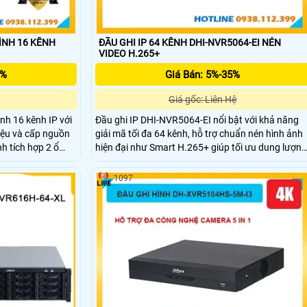
HÌNH 16 KÊNH
ĐẦU GHI IP 64 KÊNH DHI-NVR5064-EI NÉN
VIDEO H.265+
5%
Giá Bán: 5%-35%
Giá gốc: Liên Hệ
nh 16 kênh IP với
Đầu ghi IP DHI-NVR5064-EI nổi bật với khả năng
liệu và cấp nguồn
giải mã tối đa 64 kênh, hỗ trợ chuẩn nén hình ảnh
nh tích hợp 2 ổ
hiện đại như Smart H.265+ giúp tối ưu dung lượng
 lên đến 20TB, hỗ
lưu trữ mà vẫn đảm bảo chất lượng hình ảnh cao.
đến 32MP cho hình
Thiết bị có băng thông tối đa lên đến 384 Mbps
1097
tưởng với hiệu
truyền tải dữ liệu mượt mà.
ng cho các hệ
nghiệp.