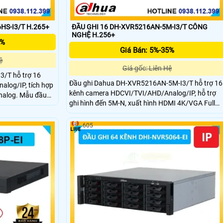
HS-I3/T H.265+
ĐẦU GHI 16 DH-XVR5216AN-5M-I3/T CÔNG
NGHỆ H.256+
5%
Giá Bán: 5%-35%
ệ
Giá gốc: Liên Hệ
/T hỗ trợ 16
Đầu ghi Dahua DH-XVR5216AN-5M-I3/T hỗ trợ 16
log/IP, tích hợp
kênh camera HDCVI/TVI/AHD/Analog/IP, hỗ trợ
analog. Mẫu đầu
ghi hình đến 5M-N, xuất hình HDMI 4K/VGA Full
ghi hình đến 5M-N,
HD, kết nối camera IP tối đa 6MP và ổ cứng
D. Ghi hình thông
2×16TB. Thiết bị còn trang bị AI thông minh như
huôn mặt,
605
SMD Plus, AcuPick, IVS và nhận diện khuôn mặt.
TB.