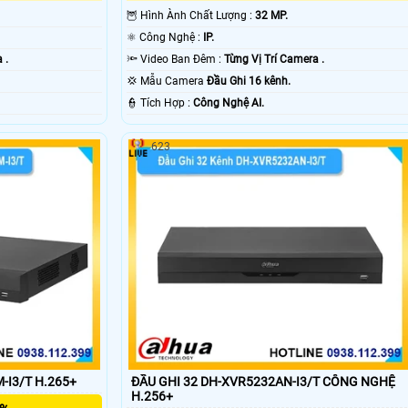
🦉 Hình Ành Chất Lượng :
32 MP.
⚛️ Công Nghệ :
IP.
 .
🔦 Video Ban Đêm :
Từng Vị Trí Camera .
💢 Mẫu Camera
Đầu Ghi 16 kênh.
️👮 Tích Hợp :
Công Nghệ AI.
623
-I3/T H.265+
ĐẦU GHI 32 DH-XVR5232AN-I3/T CÔNG NGHỆ
H.256+