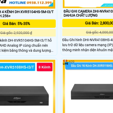
ĐẦU GHI CAMERA DHI-NVR410
H 4 KÊNH DH-XVR5104HS-5M-I3/T
DAHUA CHẤT LƯỢNG
H.256+
Giá Bán: 2,800,0
Giá Bán: 5%-35%
Giá gốc: 4,000,00
Giá gốc: 2,920,000 ₫
Đầu Ghi hình DHI-NVR4108HS-4K
4 kênh DH-XVR5104HS-5M-I3/T hỗ
lưu trữ dữ liệu camera mạng (IP
 AHD Analog IP cùng chuẩn nén
thông minh nhận diện khuôn mặt
t kiệm băng thông và dung lượng
đến 20TB, eSATA cảm biến video S
GA xuất hình đồng thời độ phân giải
camera ghi hình sáng hơn và lưu
sắc nét hỗ trợ tối đa 6TB ổ cứng
620
với 1 cổng LAN RJ45 cho truyền 
h năng thông minh P2P xem từ xa