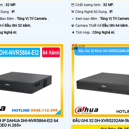
ình :
32 MP.
🦉 Chất lượng hình :
32 MP.
✳️ Công Nghệ Sử Dụng :
IP.
⚒ Công Nghệ Sử Dụng :
IP.
🌙 Khoảng Cách Ban Đêm :
Từng Vị Trí Camera .
🔅 Xem ban đêm :
Từng Vị Trí Camera
t Kế
Đầu Ghi 32 kênh.
💎 Camera Thiết Kế
Đầu Ghi 64 kênh.
g Nghệ AI.
️🔈 Tích Hợp :
Công Nghệ AI.
658
 IP DAHUA DHI-NVR5864-EI2 64
ĐẦU GHI 32 DH-XVR5232AN-5M
 VIDEO H.265+