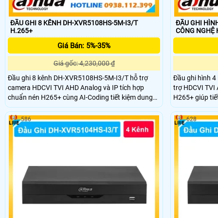
ĐẦU GHI 8 KÊNH DH-XVR5108HS-5M-I3/T
ĐẦU GHI HÌN
H.265+
CÔNG NGHỆ 
Giá Bán: 5%-35%
Giá gốc: 4,230,000 ₫
Đầu ghi 8 kênh DH-XVR5108HS-5M-I3/T hỗ trợ
Đầu ghi hình 
camera HDCVI TVI AHD Analog và IP tích hợp
trợ HDCVI TVI
chuẩn nén H265+ cùng AI-Coding tiết kiệm dung
H265+ giúp tiế
lượng lưu trữ mạnh mẽ ghi hình 5M-N 4M-N 1080p
lưu trữ HDMI V
với khung hình mượt mà hỗ trợ HDMI 2K VGA
5M-N và 1080P 
586
628
băng thông 64Mbps kết nối tối đa 12 kênh IP 6MP
cùng nhiều tín
hỗ trợ âm thanh hai chiều ổ cứng 16TB và điều
qua điện thoại
khiển quay quét 3D