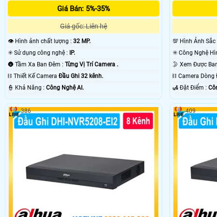
Giá Bán: 5%-35%
Giá gốc: Liên hệ
👁 Hình ảnh chất lượng :
32 MP.
💯 Hình Ảnh Sắc
✳️ Sử dụng công nghệ :
IP.
🌚 Tầm Xa Ban Đêm :
Từng Vị Trí Camera .
⛓ Thiết Kế Camera
Đầu Ghi 32 kênh.
⛓ Camera Dòng
️👮 Khả Năng :
Công Nghệ AI.
️🛃 Đặt Điểm :
Côn
386
409