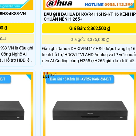
8HS-4KS3-VN
ĐẦU GHI DAHUA DH-XVR4116HS-I/T 16 KÊNH IP
CHUẨN NÉN H.265+
00 ₫
Giá Bán: 2,362,500 ₫
0 ₫
Giá gốc: 3,375,000 ₫
S3-VN là đầu ghi
Đầu ghi Dahua DH-XVR4116HS-I được trang bị 16
) Công Nghệ AI
kênh hỗ trợ HDCVI TVI AHD Analog và IP với chuẩ
 . Hỗ trợ HDD lên
nén AI-Coding cùng H265+/H265 giúp lưu trữ hiệ
MD ONVIF giúp
quả Hỗ trợ 8 kênh SMD Plus analog cho khả năng
 lâu hơn. Cấu hình
cảnh báo chính xác Kết nối tối đa camera IP 6MP
254
dữ liệu nhanh.
với chuẩn Onvif 16.12 Kèm 1 ổ cứng 10TB HDMI
VGA âm thanh hai chiều và điều khiển quay quét
3D thông minh