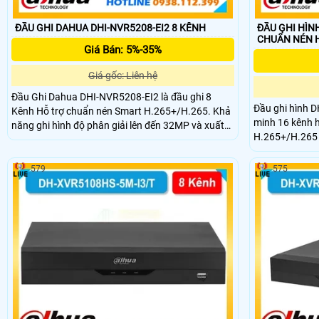
ĐẦU GHI DAHUA DHI-NVR5208-EI2 8 KÊNH
ĐẦU GHI HÌN
CHUẨN NÉN H
Giá Bán: 5%-35%
Giá gốc: Liên hệ
Đầu Ghi Dahua DHI-NVR5208-EI2 là đầu ghi 8
Đầu ghi hình D
Kênh Hỗ trợ chuẩn nén Smart H.265+/H.265. Khả
minh 16 kênh 
năng ghi hình độ phân giải lên đến 32MP và xuất
H.265+/H.265 g
hình 8K HDMI. Hỗ trợ 2 ổ cứng mỗi ổ tối đa 20 TB
và xuất hình 
USB hỗ trợ 2 cổng. Công nghệ AI nhận diện khuôn
hình, đầu ra C
mặt, biển số xe và phân tích hành vi.
579
575
mặt, nhận diện 