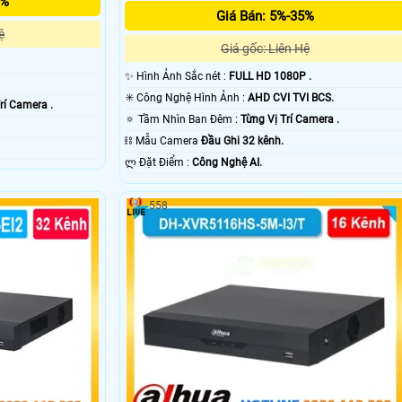
5%
Giá Bán: 5%-35%
ệ
Giá gốc: Liên Hệ
✨ Hình Ảnh Sắc nét :
FULL HD 1080P .
✳️ Công Nghệ Hình Ảnh :
AHD CVI TVI BCS.
rí Camera .
🔅 Tầm Nhìn Ban Đêm :
Từng Vị Trí Camera .
⛓ Mẫu Camera
Đầu Ghi 32 kênh.
️ლ Đặt Điểm :
Công Nghệ AI.
558