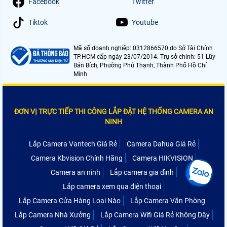
Facebook
Twitter
Tiktok
Youtube
Mã số doanh nghiệp: 0312866570 do Sở Tài Chính
TP.HCM cấp ngày 23/07/2014. Trụ sở chính: 51 Lũy
Bán Bích, Phường Phú Thạnh, Thành Phố Hồ Chí
Minh
ĐƠN VỊ TRỰC TIẾP THI CÔNG LẮP ĐẶT HỆ THỐNG CAMERA AN
NINH
Lắp Camera Vantech Giá Rẻ
Camera Dahua Giá Rẻ
Camera Kbvision Chính Hãng
Camera HIKVISION
Camera an ninh
Lắp camera gia đình
Lắp camera xem qua điện thoại
Lắp Camera Cửa Hàng Loại Nào
Lắp Camera Văn Phòng
Lắp Camera Nhà Xưởng
Lắp Camera Wifi Giá Rẻ Không Dây