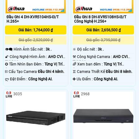
Đầu Ghi 4 DH-XVR5104HS-I3/T
Đầu Ghi 8 DH-XVR5108HS-I3/T
H.265+
Công Nghệ H.256+
Giá Bán: 1,764,000 ₫
Giá Bán: 2,656,500 ₫
Giá gốc: 2,520,000 ₫
Giá gốc: 3,795,000 ₫
👁️‍🗨 Hình Ảnh Sắc nét :
3k .
🔆 Độ sắc nét :
3k .
🌠 Công Nghệ Hình Ảnh :
AHD CVI
⚒ Công Nghệ Camera :
AHD CVI
TVI BCS.
TVI BCS.
✪ Tầm Nhìn Ban Đêm :
Từng Vị Trí
🌈 Xem ban đêm :
Từng Vị Trí
Camera .
Camera .
⛓ Cấu Tạo Camera
Đầu Ghi 4 kênh.
♊ Camera Thiết Kế
Đầu Ghi 8 kênh.
️ლ Đặt Điểm :
Công Nghệ AI.
️✤ Ưu Điểm :
Công Nghệ AI.
3035
2968