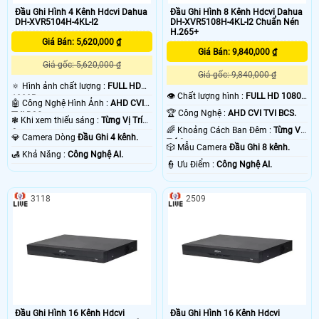
Đầu Ghi Hình 4 Kênh Hdcvi Dahua
Đầu Ghi Hình 8 Kênh Hdcvi Dahua
DH-XVR5104H-4KL-I2
DH-XVR5108H-4KL-I2 Chuẩn Nén
H.265+
Giá Bán: 5,620,000 ₫
Giá Bán: 9,840,000 ₫
Giá gốc: 5,620,000 ₫
Giá gốc: 9,840,000 ₫
🔅 Hình ảnh chất lượng :
FULL HD
👁 Chất lượng hình :
FULL HD 1080P
1080P .
🤖️ Công Nghệ Hình Ảnh :
AHD CVI
.
🏆 Công Nghệ :
AHD CVI TVI BCS.
TVI BCS.
❃ Khi xem thiếu sáng :
Từng Vị Trí
🌈 Khoảng Cách Ban Đêm :
Từng Vị
Camera .
💎 Camera Dòng
Đầu Ghi 4 kênh.
Trí Camera .
🎲 Mẫu Camera
Đầu Ghi 8 kênh.
️🛃 Khả Năng :
Công Nghệ AI.
️👮 Ưu Điểm :
Công Nghệ AI.
3118
2509
Đầu Ghi Hình 16 Kênh Hdcvi
Đầu Ghi Hình 16 Kênh Hdcvi