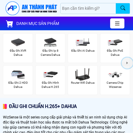
DANH MỤC SẢN PHẨM
Đầu Ghi XVR
Đầu Ghi Ip 8
Đầu Ghi AI Dahua
Đầu Ghi PoE
Dahua
Camera Dahua
Dahua
Đầu Ghi 2 HDD
Đầu Ghi Hình
Router Wifi Dahua
Camera Chip
Dahua
Dahua H.265
Wizsense
ĐẦU GHI CHUẨN H.265+ DAHUA
WizSense là một series cung cấp giải pháp và thiết bị an ninh sử dụng chip AI
độc lập và thuật toán học sâu được ra mắt bởi Dahua Technology. Công nghệ
này giúp camera có khả năng nhận dạng con người và phương tiện với độ
chính xác cao, đáp ứng tốt cho các nhu cầu giám sát tập trung vào các mục