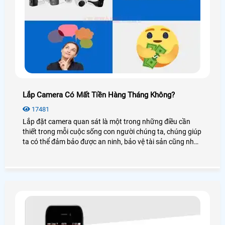
Lắp Camera Có Mất Tiền Hàng Tháng Không?
17481
Lắp đặt camera quan sát là một trong những điều cần
thiết trong mỗi cuộc sống con người chúng ta, chúng giúp
ta có thể đảm bảo được an ninh, bảo vệ tài sản cũng như
an toàn của bản thân bạn một cách tốt nhất. Vậy lắp
camera cần chú ý gì để tiết kiệm chi phí hơn? Lắp camera
có mất phí hàng tháng không? Để trả lời cho các câu hỏi
này mời bạn xem qua bài viết dưới đây nhé!