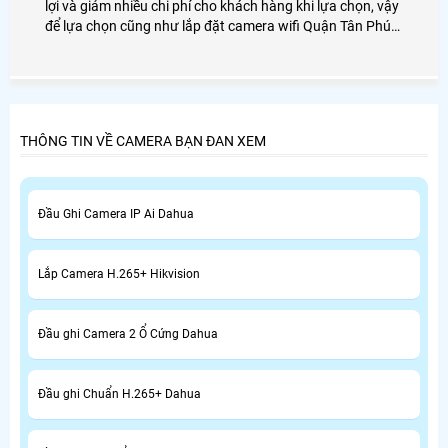
lợi và giảm nhiều chi phí cho khách hàng khi lựa chọn, vậy
để lựa chọn cũng như lắp đặt camera wifi Quận Tân Phú
giá rẻ ở đâu và lựa chọn như thế nào mới là điều cần quan
tâm hiện nay.
THÔNG TIN VỀ CAMERA BẠN ĐAN XEM
Đầu Ghi Camera IP Ai Dahua
Lắp Camera H.265+ Hikvision
Đầu ghi Camera 2 Ổ Cứng Dahua
Đầu ghi Chuẩn H.265+ Dahua