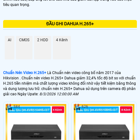
tiêu quan trọng.
ĐẦU GHI DAHUA H.265+
AI
CMOS
2 HDD
4 Kênh
Chuẩn Nén Video H.265+
Là Chuẩn nén video công bố năm 2017 của
Hikvision . Chuẩn nén video H.265+ Dahua giảm 32,4% tốc độ bit so với chuẩn
H.265 tiền nhiệm mà chất lượng video không đổi nhờ vậy tiết kiệm băng thông
và dung lượng lưu trữ. chuẩn nén H.265+ Dahua sử dụng trên camera độ phân
giải cao Ngày Upate:
8/3/2026 12:00:00 AM
584
626