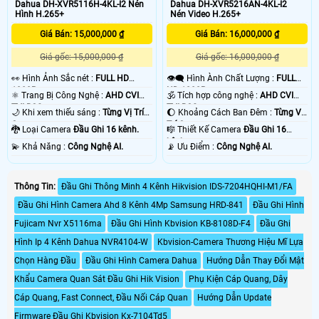
Dahua DH-XVR5116H-4KL-I2 Nén
Dahua DH-XVR5216AN-4KL-I2
Hình H.265+
Nén Video H.265+
Giá Bán: 15,000,000 ₫
Giá Bán: 16,000,000 ₫
Giá gốc: 15,000,000 ₫
Giá gốc: 16,000,000 ₫
️👀 Hình Ảnh Sắc nét :
FULL HD
👁️‍🗨 Hình Ành Chất Lượng :
FULL
1080P .
HD 1080P .
⚛️ Trang Bị Công Nghệ :
AHD CVI
🕉️ Tích hợp công nghệ :
AHD CVI
TVI BCS.
TVI BCS.
🌙 Khi xem thiếu sáng :
Từng Vị Trí
🌔 Khoảng Cách Ban Đêm :
Từng Vị
Camera .
Trí Camera .
🐉️ Loại Camera
Đầu Ghi 16 kênh.
🎼️ Thiết Kế Camera
Đầu Ghi 16
kênh.
️💫 Khả Năng :
Công Nghệ AI.
️📡 Ưu Điểm :
Công Nghệ AI.
Thông Tin:
Đầu Ghi Thông Minh 4 Kênh Hikvision IDS-7204HQHI-M1/FA
Đầu Ghi Hình Camera Ahd 8 Kênh 4Mp Samsung HRD-841
Đầu Ghi Hình
Fujicam Nvr X5116ma
Đầu Ghi Hình Kbvision KB-8108D-F4
Đầu Ghi
Hình Ip 4 Kênh Dahua NVR4104-W
Kbvision-Camera Thương Hiệu Mĩ Lựa
Chọn Hàng Đầu
Đầu Ghi Hình Camera Dahua
Hướng Dẫn Thay Đổi Mật
Khẩu Camera Quan Sát Đầu Ghi Hik Vision
Phụ Kiện Cáp Quang, Dây
Cáp Quang, Fast Connect, Đầu Nối Cáp Quan
Hướng Dẫn Update
Firmware Đầu Ghi Kbvision Kx-7104Td5