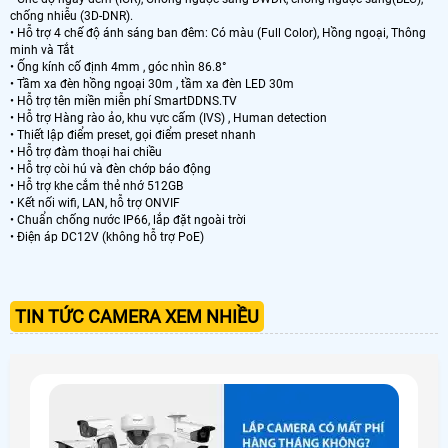
chống nhiễu (3D-DNR).
• Hỗ trợ 4 chế độ ánh sáng ban đêm: Có màu (Full Color), Hồng ngoại, Thông
minh và Tắt
• Ống kính cố định 4mm , góc nhìn 86.8°
• Tầm xa đèn hồng ngoại 30m , tầm xa đèn LED 30m
• Hỗ trợ tên miền miễn phí SmartDDNS.TV
• Hỗ trợ Hàng rào ảo, khu vực cấm (IVS) , Human detection
• Thiết lập điểm preset, gọi điểm preset nhanh
• Hỗ trợ đàm thoại hai chiều
• Hỗ trợ còi hú và đèn chớp báo động
• Hỗ trợ khe cắm thẻ nhớ 512GB
• Kết nối wifi, LAN, hỗ trợ ONVIF
• Chuẩn chống nước IP66, lắp đặt ngoài trời
• Điện áp DC12V (không hỗ trợ PoE)
TIN TỨC CAMERA XEM NHIỀU