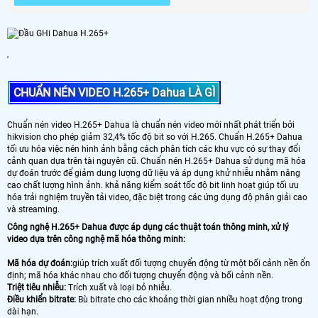
'
CHUẨN NÉN VIDEO H.265+ Dahua LÀ GÌ
Chuẩn nén video H.265+ Dahua là chuẩn nén video mới nhất phát triển bởi
hikvision cho phép giảm 32,4% tốc độ bit so với H.265. Chuẩn H.265+ Dahua
tối ưu hóa việc nén hình ảnh bằng cách phân tích các khu vực có sự thay đổi
cảnh quan dựa trên tài nguyên cũ. Chuẩn nén H.265+ Dahua sử dụng mã hóa
dự đoán trước để giảm dung lượng dữ liệu và áp dụng khử nhiễu nhằm nâng
cao chất lượng hình ảnh. khả năng kiểm soát tốc độ bit linh hoạt giúp tối ưu
hóa trải nghiệm truyền tải video, đặc biệt trong các ứng dụng độ phân giải cao
và streaming.
Công nghệ H.265+ Dahua được áp dụng các thuật toán thông minh, xử lý
video dựa trên công nghệ mã hóa thông minh:
Mã hóa dự đoán:
giúp trích xuất đối tượng chuyển động từ một bối cảnh nền ổn
định; mã hóa khác nhau cho đối tượng chuyển động và bối cảnh nền.
Triệt tiêu nhiễu:
Trích xuất và loại bỏ nhiễu.
Điều khiển bitrate:
Bù bitrate cho các khoảng thời gian nhiều hoạt động trong
dài hạn.