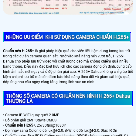
NHỮNG ƯU ĐIỂM KHI SỬ DỤNG CAMERA CHUẨN H.265+
Chuẩn nén H.265+
là giải pháp hiệu quả cho việc tiết kiệm dung lượng lưu trữ
trong các dự án camera quan sát. Nhờ vào khả năng nén vượt trội, H.265+
Dahua cho phép lưu trữ video với chất lượng cao mà không chiếm quá nhiều
băng thông. Điều này đặc biệt hữu ích cho các camera động ổn định, cung cấp
hình ảnh sắc nét ngay cả ở độ phân giải cao. H.265+ Dahua không chỉ giúp tiết
kiệm chi phí lưu trữ mà còn đảm bảo khả năng theo dõi và giám sát hiệu quả,
đáp ứng nhu cầu ngày càng tăng trong lĩnh vực an ninh.
THÔNG SỐ CAMERA CÓ CHUẨN NÉN HÌNH H.265+ Dahua
THƯỜNG LÀ
• Camera IP WIFI quay quét 2.0MP
• Độ phân giải 2MP Stavis CMOS
•
Chuẩn nén H265+
, 25/30fps@1080P
• Độ nhạy sáng Color: 0.05 lux@F2.0, B/W: 0.005 lux@F2.0, 0lux IR On
• Chế độ ngày đêm (ICR), Chống ngược sáng DWDR, chống ngược sáng(BLC),