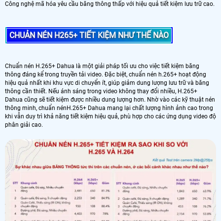
Công nghệ mã hóa yêu cầu băng thông thấp với hiệu quả tiết kiệm lưu trữ cao.
CHUẢN NÉN H265+ TIẾT KIỆM NHƯ THẾ NÀO
Chuẩn nén H.265+ Dahua là một giải pháp tối ưu cho việc tiết kiệm băng
thông đáng kể trong truyền tải video. Đặc biệt, chuẩn nén h.265+ hoạt động
hiệu quả nhất khi khu vực di chuyển ít, giúp giảm dung lượng lưu trữ và băng
thông cần thiết. Nếu ánh sáng trong video không thay đổi nhiều, H.265+
Dahua cũng sẽ tiết kiệm được nhiều dung lượng hơn. Nhờ vào các kỹ thuật nén
thông minh, chuẩn nénH.265+ Dahua mang lại chất lượng hình ảnh cao trong
khi vẫn duy trì khả năng tiết kiệm hiệu quả, phù hợp cho các ứng dụng video độ
phân giải cao.