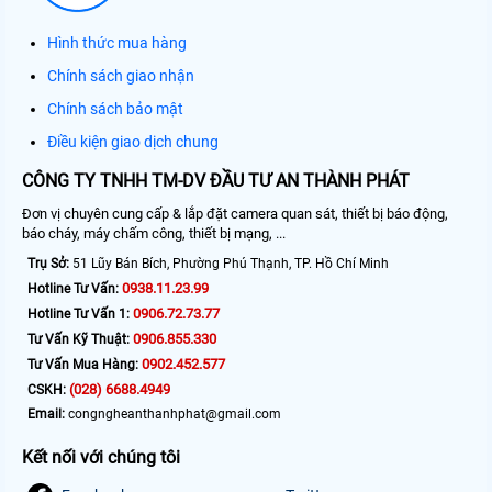
Hình thức mua hàng
Chính sách giao nhận
Chính sách bảo mật
Điều kiện giao dịch chung
CÔNG TY TNHH TM-DV ĐẦU TƯ AN THÀNH PHÁT
Đơn vị chuyên cung cấp & lắp đặt camera quan sát, thiết bị báo động,
báo cháy, máy chấm công, thiết bị mạng, ...
Trụ Sở:
51 Lũy Bán Bích, Phường Phú Thạnh, TP. Hồ Chí Minh
0938.11.23.99
Hotline Tư Vấn:
0906.72.73.77
Hotline Tư Vấn 1:
0906.855.330
Tư Vấn Kỹ Thuật:
0902.452.577
Tư Vấn Mua Hàng:
(028) 6688.4949
CSKH:
Email:
congngheanthanhphat@gmail.com
Kết nối với chúng tôi