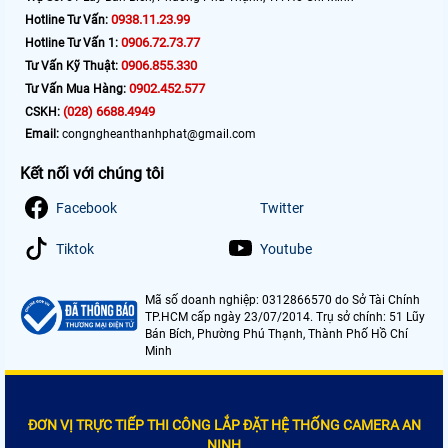
0938.11.23.99
Hotline Tư Vấn:
0906.72.73.77
Hotline Tư Vấn 1:
0906.855.330
Tư Vấn Kỹ Thuật:
0902.452.577
Tư Vấn Mua Hàng:
(028) 6688.4949
CSKH:
Email:
congngheanthanhphat@gmail.com
Kết nối với chúng tôi
Facebook
Twitter
Tiktok
Youtube
Mã số doanh nghiệp: 0312866570 do Sở Tài Chính
TP.HCM cấp ngày 23/07/2014. Trụ sở chính: 51 Lũy
Bán Bích, Phường Phú Thạnh, Thành Phố Hồ Chí
Minh
ĐƠN VỊ TRỰC TIẾP THI CÔNG LẮP ĐẶT HỆ THỐNG CAMERA AN
NINH