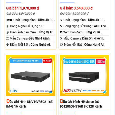
Giá bán: 5,978,000 ₫
Giá bán: 3,640,000 ₫
Giá Gốc: 8,540,000 ₫
Giá Gốc: 5,200,000 ₫
👁️‍🗨 Chất lượng hình :
Ultra 4k 👍🏾 .
☀️ Chất lượng hình :
Ultra 4k 👍🏾 .
🕉️ Công Nghệ Sử Dụng :
IP.
⚒ Công Nghệ Sử Dụng :
AHD CVI
TVI BCS.
🌛 Hình ảnh ban đêm :
Từng Vị Trí
✪ Xem ban đêm :
Từng Vị Trí
Camera .
Camera .
♊ Mẫu Camera
Đầu Ghi 4 kênh.
⚒ Mẫu Camera
Đầu Ghi 4 kênh.
️💎 Điểm Nỗi Bật :
Công Nghệ AI.
️💮 Điểm Nỗi Bật :
Công Nghệ AI.
Đ
Đ
Ầu Ghi Hình UNV NVR502-16E-
Ầu Ghi Hình Hikvision DS-
IM-G 16 Kênh
96128NXI-S16R 8K 128 Kênh