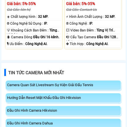
Giá bán: 5%-35%
Giá bán: 5%-35%
Giá Gốc: liên hệ
Giá Gốc: Contact Us
☀️ Chất lượng hình :
32 MP.
️⚡ Hình Ành Chất Lượng :
32 MP.
®️ Công Nghệ Sử Dụng :
IP.
®️ Công Nghệ :
IP.
💡 Khoảng Cách Ban Đêm :
Từng
💥 Video Ban Đêm :
Từng Vị Trí
Vị Trí Camera .
Camera .
🐜 Camera Dòng
Đầu Ghi 16 kênh.
🎼️ Cấu Tạo Camera
Đầu Ghi 128
kênh.
️🎙 Ưu Điểm :
Công Nghệ AI.
️✤ Tích Hợp :
Công Nghệ AI.
TIN TỨC CAMERA MỚI NHẤT
Camera Quan Sát Livestream Sự Kiện Giải Đấu Tennis
Hướng Dẫn Reset Mật Khẩu Đầu Ghi Hikvision
Đầu Ghi Hình Camera Hikvision
Đầu Ghi Hình Camera Dahua