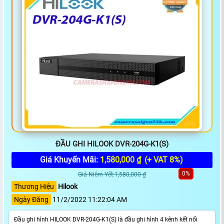
ĐẦU GHI HILOOK DVR-204G-K1(S)
Giá Khuyến Mãi:
1,580,000 ₫
(+ VAT 8%)
0%
Giá Niêm Yết:1,580,000 ₫
Thương Hiệu
Hilook
Ngày Đăng
11/2/2022 11:22:04 AM
Đầu ghi hình HILOOK DVR-204G-K1(S) là đầu ghi hình 4 kênh kết nối