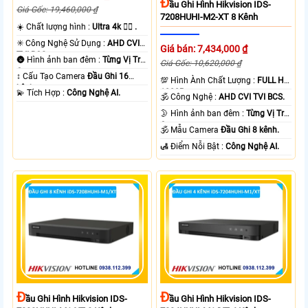
Đ
Ầu Ghi Hình Hikvision IDS-
Giá Gốc: 19,460,000 ₫
7208HUHI-M2-XT 8 Kênh
☀️ Chất lượng hình :
Ultra 4k 👍🏾 .
✳️ Công Nghệ Sử Dụng :
AHD CVI
Giá bán: 7,434,000 ₫
TVI BCS.
🌚 Hình ảnh ban đêm :
Từng Vị Trí
Giá Gốc: 10,620,000 ₫
Camera .
↕️ Cấu Tạo Camera
Đầu Ghi 16
💯 Hình Ành Chất Lượng :
FULL HD
kênh.
1080P .
️💫 Tích Hợp :
Công Nghệ AI.
🕉️ Công Nghệ :
AHD CVI TVI BCS.
🌛 Hình ảnh ban đêm :
Từng Vị Trí
Camera .
🕉️ Mẫu Camera
Đầu Ghi 8 kênh.
️🛃 Điểm Nỗi Bật :
Công Nghệ AI.
Đ
Đ
Ầu Ghi Hình Hikvision IDS-
Ầu Ghi Hình Hikvision IDS-