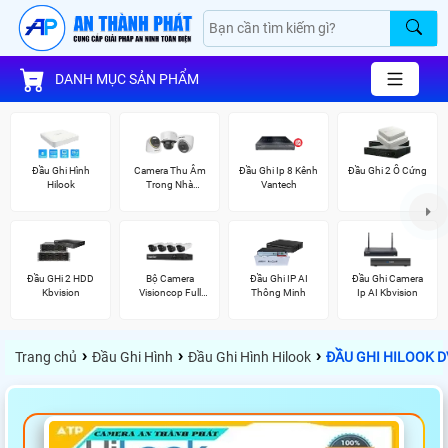
DANH MỤC SẢN PHẨM
Đầu Ghi Hình
Camera Thu Âm
Đầu Ghi Ip 8 Kênh
Đầu Ghi 2 Ổ Cứng
Hilook
Trong Nhà
Vantech
Hikvision
Đầu GHi 2 HDD
Bộ Camera
Đầu Ghi IP AI
Đầu Ghi Camera
Kbvision
Visioncop Full
Thông Minh
Ip AI Kbvision
Color
›
›
›
Trang chủ
Đầu Ghi Hình
Đầu Ghi Hình Hilook
ĐẦU GHI HILOOK D