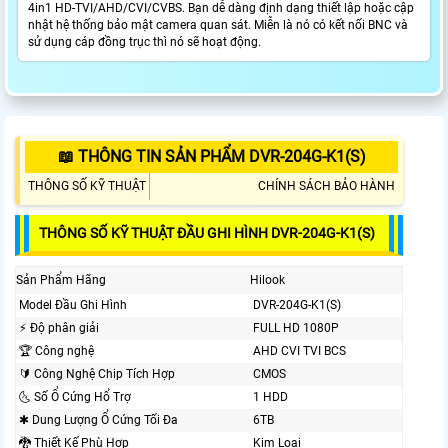
4in1 HD-TVI/AHD/CVI/CVBS. Bạn dễ dàng định dạng thiết lập hoặc cập
nhật hệ thống bảo mật camera quan sát. Miễn là nó có kết nối BNC và
sử dụng cáp đồng trục thì nó sẽ hoạt động.
📖 THÔNG TIN SẢN PHẨM DVR-204G-K1(S)
THÔNG SỐ KỸ THUẬT
CHÍNH SÁCH BẢO HÀNH
THÔNG SỐ KỸ THUẬT ĐẦU GHI HÌNH DVR-204G-K1(S)
Sản Phẩm Hãng
Hilook
Model Đầu Ghi Hình
DVR-204G-K1(S)
️⚡ Độ phân giải
FULL HD 1080P
🏆 Công nghệ
AHD CVI TVI BCS
🔰 Công Nghệ Chip Tích Hợp
CMOS
🌜 Số Ổ Cứng Hổ Trợ
1 HDD
✱ Dung Lượng Ổ Cứng Tối Đa
6TB
🐉️ Thiết Kế Phù Hợp
Kim Loại