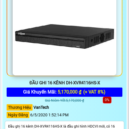
ĐẦU GHI 16 KÊNH DH-XVR4116HS-X
Giá Khuyến Mãi:
5,170,000 ₫
(+ VAT 8%)
0%
Giá Niêm Yết:5,170,000 ₫
Thương Hiệu
VanTech
Ngày Đăng
6/5/2020 1:52:14 PM
Đầu ghi 16 kênh DH-XVR4116HS-X là đầu ghi hình HDCVI mới, có 16