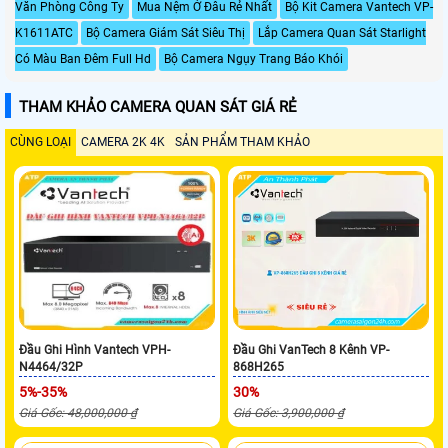
Văn Phòng Công Ty
Mua Nệm Ở Đâu Rẻ Nhất
Bộ Kit Camera Vantech VP-
K1611ATC
Bộ Camera Giám Sát Siêu Thị
Lắp Camera Quan Sát Starlight
Có Màu Ban Đêm Full Hd
Bộ Camera Ngụy Trang Báo Khói
THAM KHẢO CAMERA QUAN SÁT GIÁ RẺ
CÙNG LOẠI
CAMERA 2K 4K
SẢN PHẨM THAM KHẢO
Đầu Ghi Hình Vantech VPH-
Đầu Ghi VanTech 8 Kênh VP-
N4464/32P
868H265
5%-35%
30%
Giá Gốc: 48,000,000 ₫
Giá Gốc: 3,900,000 ₫