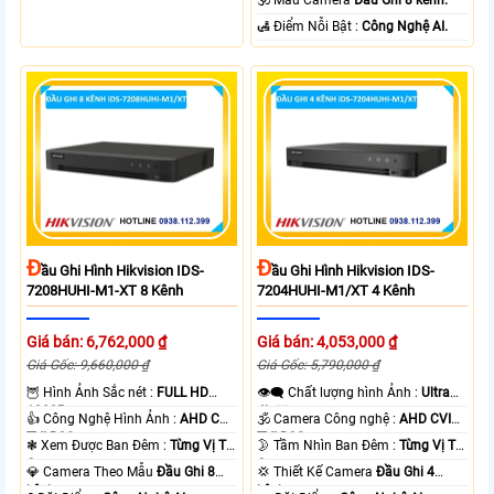
️🛃 Điểm Nỗi Bật :
Công Nghệ AI.
Đ
Đ
Ầu Ghi Hình Hikvision IDS-
Ầu Ghi Hình Hikvision IDS-
7208HUHI-M1-XT 8 Kênh
7204HUHI-M1/XT 4 Kênh
Giá bán: 6,762,000 ₫
Giá bán: 4,053,000 ₫
Giá Gốc: 9,660,000 ₫
Giá Gốc: 5,790,000 ₫
🦉 Hình Ảnh Sắc nét :
FULL HD
👁️‍🗨 Chất lượng hình Ảnh :
Ultra
1080P .
4k 👍🏾 .
👍 Công Nghệ Hình Ảnh :
AHD CVI
🕉️ Camera Công nghệ :
AHD CVI
TVI BCS.
TVI BCS.
❃ Xem Được Ban Đêm :
Từng Vị Trí
🌛 Tầm Nhìn Ban Đêm :
Từng Vị Trí
Camera .
Camera .
💎 Camera Theo Mẫu
Đầu Ghi 8
💢 Thiết Kế Camera
Đầu Ghi 4
kênh.
kênh.