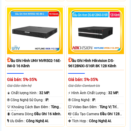
Đ
Đ
Ầu Ghi Hình UNV NVR502-16E-
Ầu Ghi Hình Hikvision DS-
IM-G 16 Kênh
96128NXI-S16R 8K 128 Kênh
Giá bán: 5%-35%
Giá bán: 5%-35%
Giá Gốc: liên hệ
Giá Gốc: Contact Us
☀️ Chất lượng hình :
32 MP.
️⚡ Hình Ành Chất Lượng :
32 MP.
®️ Công Nghệ Sử Dụng :
IP.
®️ Công Nghệ :
IP.
💡 Khoảng Cách Ban Đêm :
Từng
💥 Video Ban Đêm :
Từng Vị Trí
Vị Trí Camera .
Camera .
🐜 Camera Dòng
Đầu Ghi 16 kênh.
🎼️ Cấu Tạo Camera
Đầu Ghi 128
kênh.
️🎙 Ưu Điểm :
Công Nghệ AI.
️✤ Tích Hợp :
Công Nghệ AI.