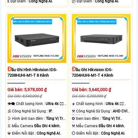
️₤ Đặt Điểm :
Công Nghệ AI.
️ლ Đặt Điểm :
Công Nghệ AI.
Đ
Đ
Ầu Ghi Hình Hikvision IDS-
Ầu Ghi Hikvision IDS-
7208HUHI-M1-T 8 Kênh
7204HUHI-M1-T 4 Kênh
Giá bán: 5,978,000 ₫
Giá bán: 3,640,000 ₫
Giá Gốc: 8,540,000 ₫
Giá Gốc: 5,200,000 ₫
👁️‍🗨 Chất lượng hình :
Ultra 4k 👍🏾 .
☀️ Chất lượng hình :
Ultra 4k 👍🏾 .
🕉️ Công Nghệ Sử Dụng :
IP.
⚒ Công Nghệ Sử Dụng :
AHD CVI
TVI BCS.
🌛 Hình ảnh ban đêm :
Từng Vị Trí
✪ Xem ban đêm :
Từng Vị Trí
Camera .
Camera .
♊ Mẫu Camera
Đầu Ghi 4 kênh.
⚒ Mẫu Camera
Đầu Ghi 4 kênh.
️💎 Điểm Nỗi Bật :
Công Nghệ AI.
️💮 Điểm Nỗi Bật :
Công Nghệ AI.