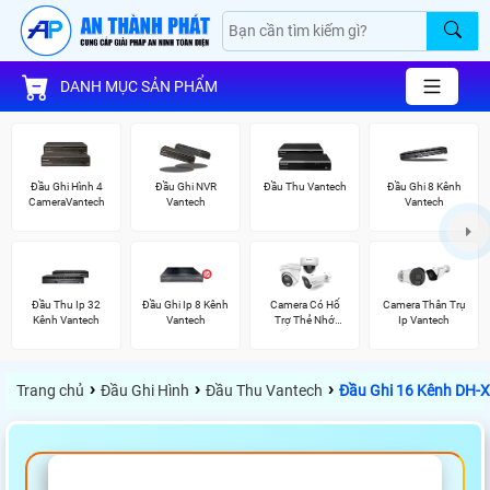
DANH MỤC SẢN PHẨM
Đầu Ghi Hình 4
Đầu Ghi NVR
Đầu Thu Vantech
Đầu Ghi 8 Kênh
CameraVantech
Vantech
Vantech
Đầu Thu Ip 32
Đầu Ghi Ip 8 Kênh
Camera Có Hổ
Camera Thân Trụ
Kênh Vantech
Vantech
Trợ Thẻ Nhớ
Ip Vantech
Vantech
›
›
›
Trang chủ
Đầu Ghi Hình
Đầu Thu Vantech
Đầu Ghi 16 Kênh DH