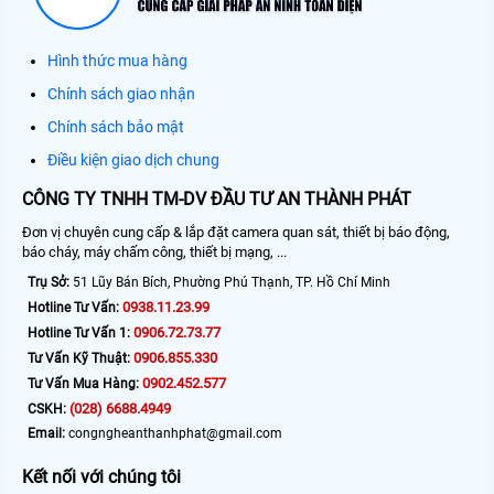
Hình thức mua hàng
Chính sách giao nhận
Chính sách bảo mật
Điều kiện giao dịch chung
CÔNG TY TNHH TM-DV ĐẦU TƯ AN THÀNH PHÁT
Đơn vị chuyên cung cấp & lắp đặt camera quan sát, thiết bị báo động,
báo cháy, máy chấm công, thiết bị mạng, ...
Trụ Sở:
51 Lũy Bán Bích, Phường Phú Thạnh, TP. Hồ Chí Minh
0938.11.23.99
Hotline Tư Vấn:
0906.72.73.77
Hotline Tư Vấn 1:
0906.855.330
Tư Vấn Kỹ Thuật:
0902.452.577
Tư Vấn Mua Hàng:
(028) 6688.4949
CSKH:
Email:
congngheanthanhphat@gmail.com
Kết nối với chúng tôi