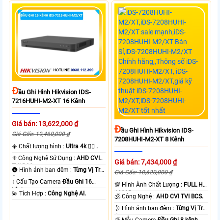
Đ
Ầu Ghi Hình Hikvision IDS-
7216HUHI-M2-XT 16 Kênh
Giá bán: 13,622,000 ₫
Đ
Ầu Ghi Hình Hikvision IDS-
Giá Gốc: 19,460,000 ₫
7208HUHI-M2-XT 8 Kênh
☀️ Chất lượng hình :
Ultra 4k 👍🏾 .
✳️ Công Nghệ Sử Dụng :
AHD CVI
Giá bán: 7,434,000 ₫
TVI BCS.
🌚 Hình ảnh ban đêm :
Từng Vị Trí
Giá Gốc: 10,620,000 ₫
Camera .
↕️ Cấu Tạo Camera
Đầu Ghi 16
💯 Hình Ành Chất Lượng :
FULL HD
kênh.
1080P .
️💫 Tích Hợp :
Công Nghệ AI.
🕉️ Công Nghệ :
AHD CVI TVI BCS.
🌛 Hình ảnh ban đêm :
Từng Vị Trí
Camera .
🕉️ Mẫu Camera
Đầu Ghi 8 kênh.