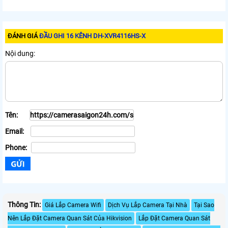
ĐÁNH GIÁ
ĐẦU GHI 16 KÊNH DH-XVR4116HS-X
Nội dung:
Tên:
Email:
Phone:
Thông Tin:
Giá Lắp Camera Wifi
Dịch Vụ Lắp Camera Tại Nhà
Tại Sao
Nên Lắp Đặt Camera Quan Sát Của Hikvision
Lắp Đặt Camera Quan Sát