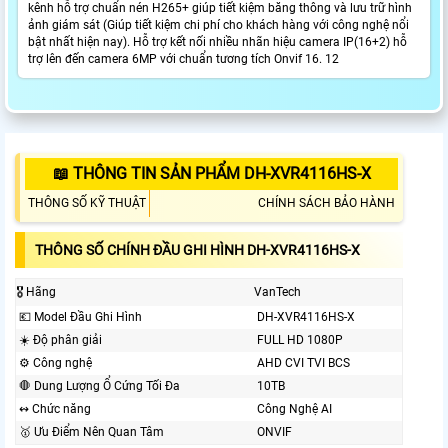
kênh hỗ trợ chuẩn nén H265+ giúp tiết kiệm băng thông và lưu trữ hình
ảnh giám sát (Giúp tiết kiệm chi phí cho khách hàng với công nghệ nổi
bật nhất hiện nay). Hỗ trợ kết nối nhiều nhãn hiệu camera IP(16+2) hỗ
trợ lên đến camera 6MP với chuẩn tương tích Onvif 16. 12
📖 THÔNG TIN SẢN PHẨM DH-XVR4116HS-X
THÔNG SỐ KỸ THUẬT
CHÍNH SÁCH BẢO HÀNH
THÔNG SỐ CHÍNH ĐẦU GHI HÌNH DH-XVR4116HS-X
🎖️ Hãng
VanTech
💶 Model Đầu Ghi Hình
DH-XVR4116HS-X
☀️ Độ phân giải
FULL HD 1080P
⚙ Công nghệ
AHD CVI TVI BCS
🛑 Dung Lượng Ổ Cứng Tối Đa
10TB
↭ Chức năng
Công Nghệ AI
🥇️ Ưu Điểm Nên Quan Tâm
ONVIF