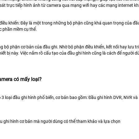
át trực tiếp hình ảnh từ camera qua mạng wifi hay các mạng internet kh
ều khiển: Đây là một trong những bộ phận cũng khá quan trọng của đầu
ác phần mềm cụ thể.
g bộ phận cơ bản của đầu ghi. Nhờ bộ phận điều khiển, kết nối hay lưu t
hiết bị này. Việc nắm rõ cấu tạo của đầu ghi hình cũng là cách để người d
amera có mấy loại?
ó 3 loại đầu ghi hình phổ biến, cơ bản bao gồm: Đầu ghi hình DVR, NVR v
ầu ghi hình cơ bản mà người dùng có thể tham khảo và lựa chọn