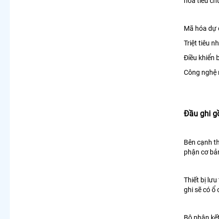
hóa tiêu ch
Mã hóa dự đ
Triệt tiêu n
Điều khiển 
Công nghệ m
Đầu ghi 
Bên cạnh th
phận cơ bả
Thiết bị lư
ghi sẽ có ổ
Bộ phận kết