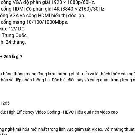
1 cổng VGA độ phân giải 1920 × 1080p/60Hz.
1 cổng HDMI độ phân giải 4K (3840 × 2160)/30Hz.
Cổng VGA và cổng HDMI hiển thị đôc lập.
 1 cổng mạng 10/100/1000Mbps.
ấp: 12V DC.
: Trung Quốc.
h: 24 tháng.
.265 là gì ?
iểu băng thông mạng đang là xu hướng phát triển và là thách thức của ngà
 hóa và tiếp nhận thông tin. Đặc biệt điều này vô cùng quan trọng trong 
 H265
 đủ: High Efficiency Video Coding - HEVC Hiệu quả nén video cao
ng nghệ mã hóa mới nhất trong lĩnh vực giám sát Video. Với những thuật