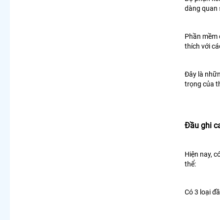
dàng quan s
Phần mềm đi
thích với c
Đây là nhữn
trọng của t
Đầu ghi c
Hiện nay, c
thể:
Có 3 loại đ