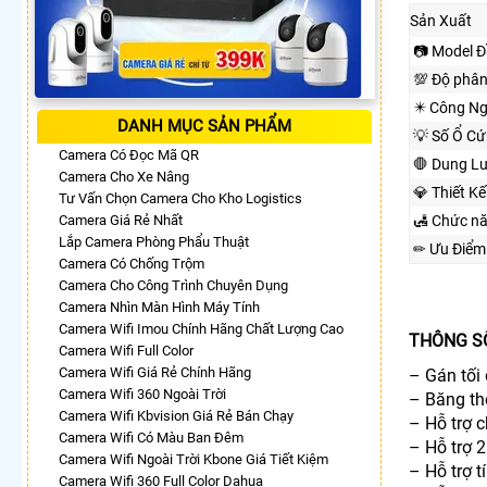
Sản Xuất
📷 Model Đ
💯 Độ phân
✴️ Công Ng
DANH MỤC SẢN PHẨM
💡 Số Ổ Cứ
Camera Có Đọc Mã QR
🛑 Dung L
Camera Cho Xe Nâng
💎 Thiết K
Tư Vấn Chọn Camera Cho Kho Logistics
Camera Giá Rẻ Nhất
🛃 Chức n
Lắp Camera Phòng Phẩu Thuật
✏ Ưu Điểm
Camera Có Chống Trộm
Camera Cho Công Trình Chuyên Dụng
Camera Nhìn Màn Hình Máy Tính
Camera Wifi Imou Chính Hãng Chất Lượng Cao
THÔNG S
Camera Wifi Full Color
Camera Wifi Giá Rẻ Chính Hãng
– Gán tối 
Camera Wifi 360 Ngoài Trời
– Băng th
Camera Wifi Kbvision Giá Rẻ Bán Chạy
– Hỗ trợ 
Camera Wifi Có Màu Ban Đêm
– Hỗ trợ 
Camera Wifi Ngoài Trời Kbone Giá Tiết Kiệm
– Hỗ trợ t
Camera Wifi 360 Full Color Dahua