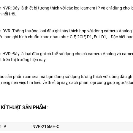
h NVR: Đây là thiết bị tương thích với các loại camera IP và chỉ dùng cho l
 nổi trội.
h DVR: Thông thường loại đầu ghi này thích hợp với dòng camera Analog – 
u bản ghi hình chuẩn khác nhau như: CIF, 2CIF, D1, Full D1,… Đặc biệt b
h HVR: Đây là loại đầu ghi có thể sử dụng cho cả camera Analog và camera
 trên thị trường hiện nay.
vào sản phẩm camera mà bạn đang sử dụng tương thích với dòng đầu ghi
riêng nên việc tìm hiểu về thiết bị này, cách phân loại cũng giúp người
 KĨ THUẬT SẢN PHẨM :
h IP
NVR-216MH-C