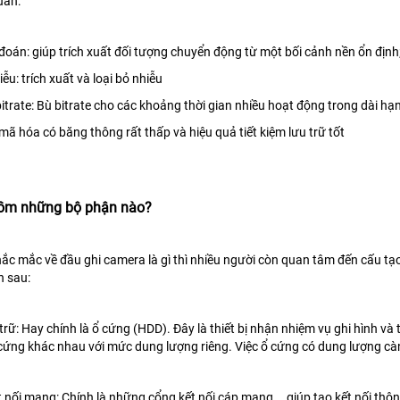
uẩn:
oán: giúp trích xuất đối tượng chuyển động từ một bối cảnh nền ổn địn
hiễu: trích xuất và loại bỏ nhiễu
bitrate: Bù bitrate cho các khoảng thời gian nhiều hoạt động trong dài hạ
ã hóa có băng thông rất thấp và hiệu quả tiết kiệm lưu trữ tốt
gồm những bộ phận nào?
ắc mắc về đầu ghi camera là gì thì nhiều người còn quan tâm đến cấu tạ
n sau:
u trữ: Hay chính là ổ cứng (HDD). Đây là thiết bị nhận nhiệm vụ ghi hình và
 cứng khác nhau với mức dung lượng riêng. Việc ổ cứng có dung lượng càng
 nối mạng: Chính là những cổng kết nối cáp mạng,… giúp tạo kết nối th