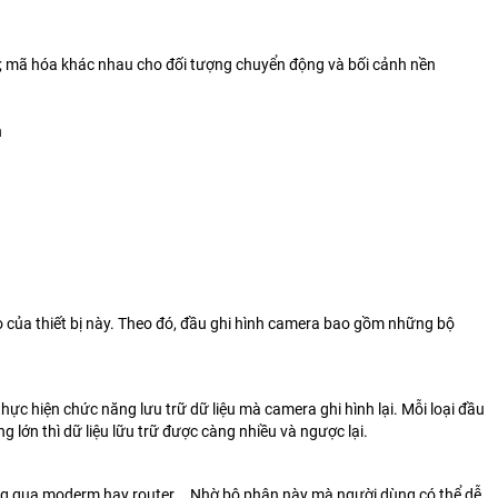
h; mã hóa khác nhau cho đối tượng chuyển động và bối cảnh nền
n
o của thiết bị này. Theo đó, đầu ghi hình camera bao gồm những bộ
 thực hiện chức năng lưu trữ dữ liệu mà camera ghi hình lại. Mỗi loại đầu
 lớn thì dữ liệu lữu trữ được càng nhiều và ngược lại.
ông qua moderm hay router,… Nhờ bộ phận này mà người dùng có thể dễ