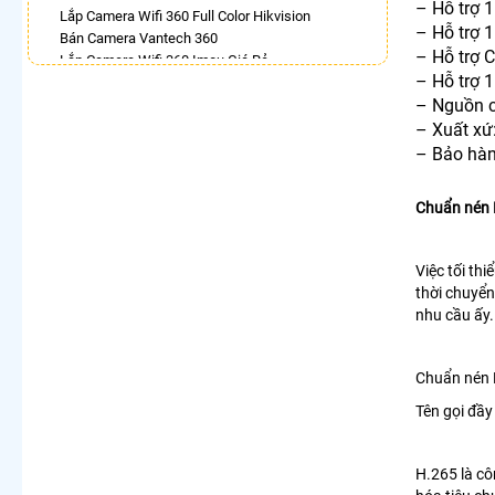
– Hỗ trợ 
Lắp Camera Wifi 360 Full Color Hikvision
– Hỗ trợ 
Bán Camera Vantech 360
– Hỗ trợ 
Lắp Camera Wifi 360 Imou Giá Rẻ
– Hỗ trợ
Camera 360 Imou Báo Động
– Nguồn c
Lắp Camera 360 Trong Nhà Hikvision
Camera Ezviz 360
– Xuất xứ
Camera 360 Có Màu Ban Đêm Ezviz
– Bảo hàn
Camera 360 Báo Động Ezviz
LẮP CAMERA THEO NHU CẦU
Chuẩn nén H
Lắp Camera Văn Phòng Giá Rẻ
Lắp Camera Nhà Xưởng Giá Rẻ
Việc tối th
Lắp Camera Gia Đình Giá Rẻ
thời chuyển
Lắp Camera Kho Hàng Giá Rẻ
nhu cầu ấy.
Lắp Camera Cửa Hàng Giá Rẻ
Lắp Camera Wifi Giá Rẻ Chính Hãng
Lắp Camera Công Trình Giá Rẻ
Chuẩn nén
Camera 360 Giá Rẻ
Tên gọi đầy
H.265 là cô