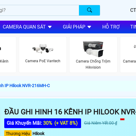
CT
CAMERA QUAN SÁT
GIẢI PHÁP
HỖ TRỢ
TI
Camera PoE Vantech
 Kênh
Camera Chống Trộm
Camera 
Hikvision
ênh IP Hilook NVR-216MH-C
ĐẦU GHI HINH 16 KÊNH IP HILOOK NV
Giá Khuyến Mãi:
30%
(+ VAT 8%)
Giá Niêm Yết:00 ₫
Thương Hiệu
Hilook