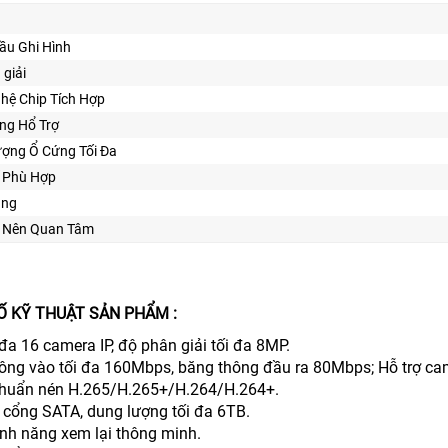
ầu Ghi Hình
 giải
hệ Chip Tích Hợp
ng Hổ Trợ
ượng Ổ Cứng Tối Đa
ế Phù Hợp
ăng
 Nên Quan Tâm
Ố KỸ THUẬT SẢN PHẨM :
đa 16 camera IP, độ phân giải tối đa 8MP.
ông vào tối đa 160Mbps, băng thông đầu ra 80Mbps; Hỗ trợ cam
chuẩn nén H.265/H.265+/H.264/H.264+.
2 cổng SATA, dung lượng tối đa 6TB.
ính năng xem lại thông minh.