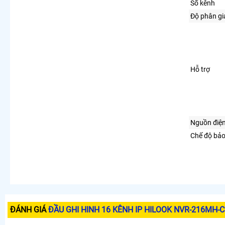
Số kênh
Độ phân giả
Hỗ trợ
Nguồn điệ
Chế độ bả
ĐÁNH GIÁ
ĐẦU GHI HINH 16 KÊNH IP HILOOK NVR-216MH-C