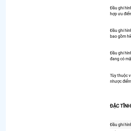
Đầu ghi hìn
hợp ưu điểm
Đầu ghi hìn
bao gồm hiề
Đầu ghi hìn
đang có mặt
Tùy thuộc 
nhược điểm 
ĐẶC TĨNH
Đầu ghi hìn