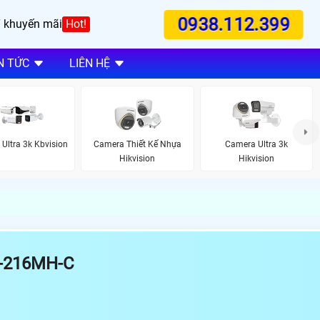
0938.112.399
 khuyến mãi
Hot!
N TỨC
LIÊN HỆ
Ultra 3k Kbvision
Camera Thiết Kế Nhựa
Camera Ultra 3k
Hikvision
Hikvision
R-216MH-C