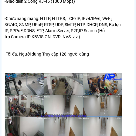
-Giao diện 2 Cổng RJ-45 (1000 Mbps)
-Chức năng mạng:
HTTP, HTTPS, TCP/IP, IPv4/IPv6, Wi-Fi,
3G/4G, SNMP,
UPnP, RTSP, UDP, SMTP, NTP, DHCP, DNS, Bộ lọc
IP,
PPPoE,DDNS, FTP, Alarm Server, P2P,IP Search (Hỗ
trợ
Camera IP KBVISION, DVR, NVS, v.v.)
-Tối đa. Người dùng Truy cập 128 người dùng