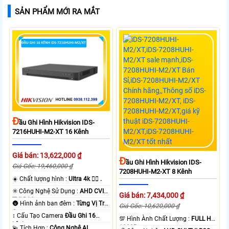
SẢN PHẨM MỚI RA MẮT
Đ
Ầu Ghi Hình Hikvision IDS-
7216HUHI-M2-XT 16 Kênh
Giá bán: 13,622,000 ₫
Đ
Ầu Ghi Hình Hikvision IDS-
Giá Gốc: 19,460,000 ₫
7208HUHI-M2-XT 8 Kênh
☀️ Chất lượng hình :
Ultra 4k 👍🏾 .
✳️ Công Nghệ Sử Dụng :
AHD CVI
Giá bán: 7,434,000 ₫
TVI BCS.
🌚 Hình ảnh ban đêm :
Từng Vị Trí
Giá Gốc: 10,620,000 ₫
Camera .
↕️ Cấu Tạo Camera
Đầu Ghi 16
💯 Hình Ành Chất Lượng :
FULL HD
kênh.
1080P .
️💫 Tích Hợp :
Công Nghệ AI.