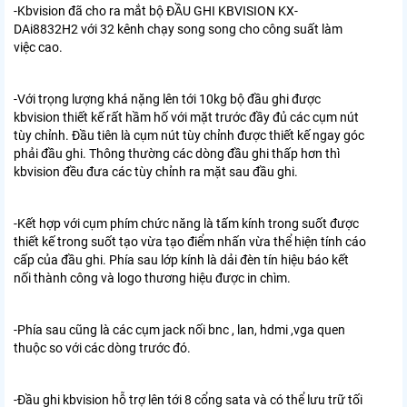
-Kbvision đã cho ra mắt bộ
ĐẦU GHI KBVISION KX-
DAi8832H2
với 32 kênh chạy song song cho công suất làm
việc cao.
-Với trọng lượng khá nặng lên tới 10kg bộ đầu ghi được
kbvision thiết kế rất hầm hố với mặt trước đầy đủ các cụm nút
tùy chỉnh. Đầu tiên là cụm nút tùy chỉnh được thiết kế ngay góc
phải đầu ghi. Thông thường các dòng đầu ghi thấp hơn thì
kbvision đều đưa các tùy chỉnh ra mặt sau đầu ghi.
-Kết hợp với cụm phím chức năng là tấm kính trong suốt được
thiết kế trong suốt tạo vừa tạo điểm nhấn vừa thể hiện tính cáo
cấp của đầu ghi. Phía sau lớp kính là dải đèn tín hiệu báo kết
nối thành công và logo thương hiệu được in chìm.
-Phía sau cũng là các cụm jack nối bnc , lan, hdmi ,vga quen
thuộc so với các dòng trước đó.
-Đầu ghi kbvision hỗ trợ lên tới 8 cổng sata và có thể lưu trữ tối