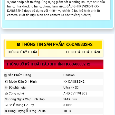
sự đột nhập bất thường. Ứng dụng giám sát ở những khu vực như: cửa
hàng, nhà kho, kho hàng, phòng làm việc,…ĐẦU GHI KBVISION KX-
DAi8832H2 được sử dụng với nhiệm vụ chính là lưu trữ hình ảnh từ
camera, xuất tín hiệu hình ảnh camera ra các thiết bị hiển thị.
📖 THÔNG TIN SẢN PHẨM KX-DAI8832H2
THÔNG SỐ KỸ THUẬT
CHÍNH SÁCH BẢO HÀNH
THÔNG SỐ KỸ THUẬT ĐẦU GHI HÌNH KX-DAI8832H2
🦉 Sản Phẩm Hãng
KBvision
🌔 Model Đầu Ghi Hình
KX-DAi8832H2
🔆 Độ phân giải
Ultra 4k 👍🏾
👍 Công nghệ
AHD CVI TVI BCS
♋ Công Nghệ Chip Tích Hợp
SMD Plus
💡 Số Ổ Cứng Hổ Trợ
8 HDD
✺ Dung Lượng Ổ Cứng Tối Đa
10TB