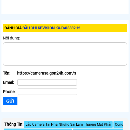
ĐÁNH GIÁ
ĐẦU GHI KBVISION KX-DAI8832H2
Nội dung:
Tên:
Email:
Phone:
Thông Tin:
Lắp Camera Tại Nhà Những Sai Lầm Thường Mắt Phải
Công