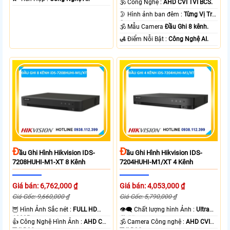
🕉️ Công Nghệ :
AHD CVI TVI BCS.
🌛 Hình ảnh ban đêm :
Từng Vị Trí
Camera .
🕉️ Mẫu Camera
Đầu Ghi 8 kênh.
️🛃 Điểm Nỗi Bật :
Công Nghệ AI.
Đ
Đ
Ầu Ghi Hình Hikvision IDS-
Ầu Ghi Hình Hikvision IDS-
7208HUHI-M1-XT 8 Kênh
7204HUHI-M1/XT 4 Kênh
Giá bán: 6,762,000 ₫
Giá bán: 4,053,000 ₫
Giá Gốc: 9,660,000 ₫
Giá Gốc: 5,790,000 ₫
🦉 Hình Ảnh Sắc nét :
FULL HD
👁️‍🗨 Chất lượng hình Ảnh :
Ultra
1080P .
4k 👍🏾 .
👍 Công Nghệ Hình Ảnh :
AHD CVI
🕉️ Camera Công nghệ :
AHD CVI