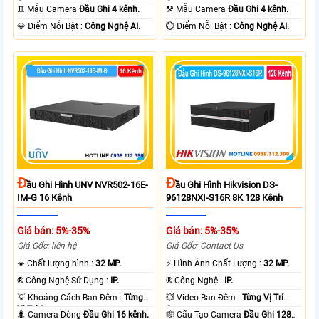
Camera .
Camera .
♊ Mẫu Camera
Đầu Ghi 4 kênh.
⚒ Mẫu Camera
Đầu Ghi 4 kênh.
️💎 Điểm Nỗi Bật :
Công Nghệ AI.
️💮 Điểm Nỗi Bật :
Công Nghệ AI.
Đ
Đ
Ầu Ghi Hình UNV NVR502-16E-
Ầu Ghi Hình Hikvision DS-
IM-G 16 Kênh
96128NXI-S16R 8K 128 Kênh
Giá bán: 5%-35%
Giá bán: 5%-35%
Giá Gốc: liên hệ
Giá Gốc: Contact Us
☀️ Chất lượng hình :
32 MP.
️⚡ Hình Ành Chất Lượng :
32 MP.
®️ Công Nghệ Sử Dụng :
IP.
®️ Công Nghệ :
IP.
💡 Khoảng Cách Ban Đêm :
Từng
💥 Video Ban Đêm :
Từng Vị Trí
Vị Trí Camera .
Camera .
🐜 Camera Dòng
Đầu Ghi 16 kênh.
🎼️ Cấu Tạo Camera
Đầu Ghi 128