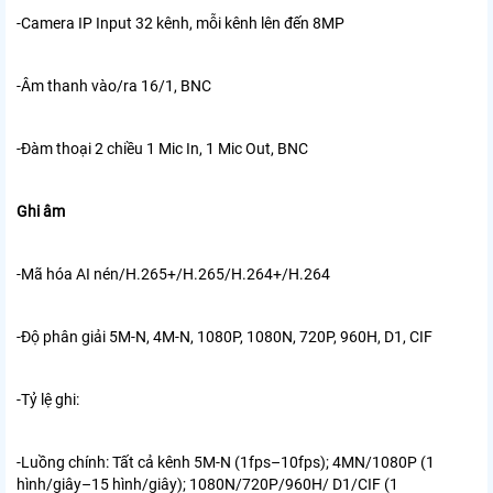
-Camera IP Input 32 kênh, mỗi kênh lên đến 8MP
-Âm thanh vào/ra 16/1, BNC
-Đàm thoại 2 chiều 1 Mic In, 1 Mic Out, BNC
Ghi âm
-Mã hóa AI nén/H.265+/H.265/H.264+/H.264
-Độ phân giải 5M-N, 4M-N, 1080P, 1080N, 720P, 960H, D1, CIF
-Tỷ lệ ghi:
-Luồng chính: Tất cả kênh 5M-N (1fps–10fps); 4MN/1080P (1
hình/giây–15 hình/giây); 1080N/720P/960H/
D1/CIF (1