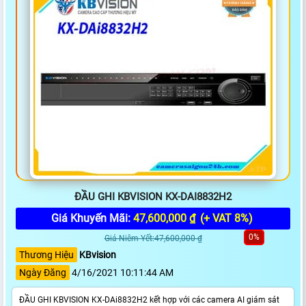
ĐẦU GHI KBVISION KX-DAI8832H2
Giá Khuyến Mãi:
47,600,000 ₫
(+ VAT 8%)
0%
Giá Niêm Yết:47,600,000 ₫
Thương Hiệu
KBvision
Ngày Đăng
4/16/2021 10:11:44 AM
ĐẦU GHI KBVISION KX-DAi8832H2 kết hợp với các camera AI giám sát