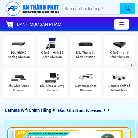
DANH MỤC SẢN PHẨM
Đầu Ghi HD
Đầu Ghi Hình 32
Đầu Thu Ip 64
Đầu Ghi Ip 16
Analog Kbvision
Kênh Kbvision
Kênh Kbvision
Kênh Kbvision
Đầu Ghi H.265+
Đầu Ghi 4 Ổ Cứng
Camera Ip Than
Camera Thiết Kế
Kbvision
Kbvision
Kbvision
Nhựa Plastic
Kbvision
Camera Wifi Chính Hãng
Đầu Ghi Hình Kbvision