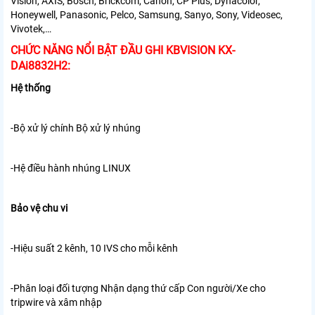
Vision, AXIS, Bosch, Brickcom, Canon, CP Plus, Dynacolor,
Honeywell, Panasonic, Pelco, Samsung, Sanyo, Sony, Videosec,
Vivotek,…
CHỨC NĂNG NỔI BẬT ĐẦU GHI KBVISION KX-
DAi8832H2:
Hệ thống
-Bộ xử lý chính Bộ xử lý nhúng
-Hệ điều hành nhúng LINUX
Bảo vệ chu vi
-Hiệu suất 2 kênh, 10 IVS cho mỗi kênh
-Phân loại đối tượng Nhận dạng thứ cấp Con người/Xe cho
tripwire và
xâm nhập