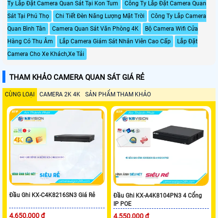
Ty Lắp Đặt Camera Quan Sát Tại Kon Tum
Công Ty Lắp Đặt Camera Quan
Sát Tại Phú Thọ
Chi Tiết Đèn Năng Lượng Mặt Trời
Công Ty Lắp Camera
Quan Bình Tân
Camera Quan Sát Văn Phòng 4K
Bộ Camera Wifi Cửa
Hàng Có Thu Âm
Lắp Camera Giám Sát Nhân Viên Cao Cấp
Lắp Đặt
Camera Cho Xe Khách,Xe Tải
THAM KHẢO CAMERA QUAN SÁT GIÁ RẺ
CÙNG LOẠI
CAMERA 2K 4K
SẢN PHẨM THAM KHẢO
Đầu Ghi KX-C4K8216SN3 Giá Rẻ
Đầu Ghi KX-A4K8104PN3 4 Cổng
IP POE
4,650,000 ₫
4,550,000 ₫