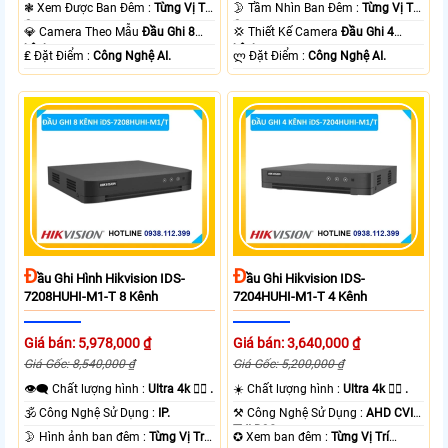
TVI BCS.
TVI BCS.
❃ Xem Được Ban Đêm :
Từng Vị Trí
🌛 Tầm Nhìn Ban Đêm :
Từng Vị Trí
Camera .
Camera .
💎 Camera Theo Mẫu
Đầu Ghi 8
💢 Thiết Kế Camera
Đầu Ghi 4
kênh.
kênh.
️₤ Đặt Điểm :
Công Nghệ AI.
️ლ Đặt Điểm :
Công Nghệ AI.
Đ
Đ
Ầu Ghi Hình Hikvision IDS-
Ầu Ghi Hikvision IDS-
7208HUHI-M1-T 8 Kênh
7204HUHI-M1-T 4 Kênh
Giá bán: 5,978,000 ₫
Giá bán: 3,640,000 ₫
Giá Gốc: 8,540,000 ₫
Giá Gốc: 5,200,000 ₫
👁️‍🗨 Chất lượng hình :
Ultra 4k 👍🏾 .
☀️ Chất lượng hình :
Ultra 4k 👍🏾 .
🕉️ Công Nghệ Sử Dụng :
IP.
⚒ Công Nghệ Sử Dụng :
AHD CVI
TVI BCS.
🌛 Hình ảnh ban đêm :
Từng Vị Trí
✪ Xem ban đêm :
Từng Vị Trí