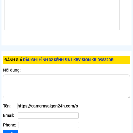
ĐÁNH GIÁ
ĐẦU GHI HÌNH 32 KÊNH 5IN1 KBVISION KR-D9832DR
Nội dung:
Tên:
Email:
Phone: