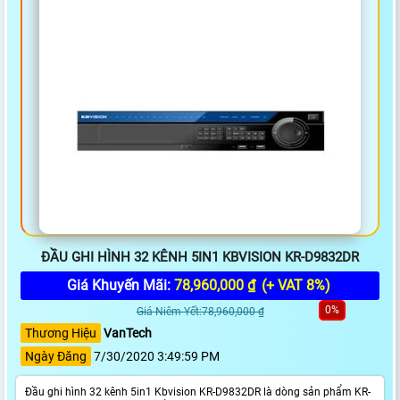
ĐẦU GHI HÌNH 32 KÊNH 5IN1 KBVISION KR-D9832DR
Giá Khuyến Mãi:
78,960,000 ₫
(+ VAT 8%)
0%
Giá Niêm Yết:78,960,000 ₫
Thương Hiệu
VanTech
Ngày Đăng
7/30/2020 3:49:59 PM
Đầu ghi hình 32 kênh 5in1 Kbvision KR-D9832DR là dòng sản phẩm KR-