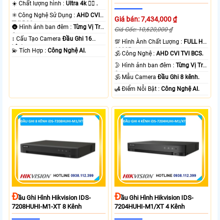
☀️ Chất lượng hình :
Ultra 4k 👍🏾 .
✳️ Công Nghệ Sử Dụng :
AHD CVI
Giá bán: 7,434,000 ₫
TVI BCS.
🌚 Hình ảnh ban đêm :
Từng Vị Trí
Giá Gốc: 10,620,000 ₫
Camera .
↕️ Cấu Tạo Camera
Đầu Ghi 16
💯 Hình Ành Chất Lượng :
FULL HD
kênh.
1080P .
️💫 Tích Hợp :
Công Nghệ AI.
🕉️ Công Nghệ :
AHD CVI TVI BCS.
🌛 Hình ảnh ban đêm :
Từng Vị Trí
Camera .
🕉️ Mẫu Camera
Đầu Ghi 8 kênh.
️🛃 Điểm Nỗi Bật :
Công Nghệ AI.
Đ
Đ
Ầu Ghi Hình Hikvision IDS-
Ầu Ghi Hình Hikvision IDS-
7208HUHI-M1-XT 8 Kênh
7204HUHI-M1/XT 4 Kênh