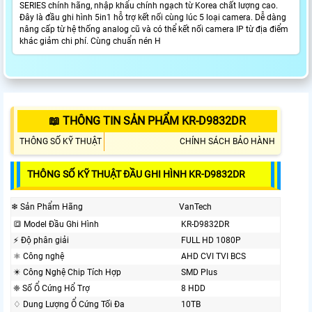
SERIES chính hãng, nhập khẩu chính ngạch từ Korea chất lượng cao.
Đây là đầu ghi hình 5in1 hỗ trợ kết nối cùng lúc 5 loại camera. Dễ dàng
nâng cấp từ hệ thống analog cũ và có thể kết nối camera IP từ địa điểm
khác giảm chi phí. Cùng chuẩn nén H
📖 THÔNG TIN SẢN PHẨM KR-D9832DR
THÔNG SỐ KỸ THUẬT
CHÍNH SÁCH BẢO HÀNH
THÔNG SỐ KỸ THUẬT ĐẦU GHI HÌNH KR-D9832DR
❄ Sản Phẩm Hãng
VanTech
🔳 Model Đầu Ghi Hình
KR-D9832DR
️⚡ Độ phân giải
FULL HD 1080P
⚛️ Công nghệ
AHD CVI TVI BCS
✴️ Công Nghệ Chip Tích Hợp
SMD Plus
❈ Số Ổ Cứng Hổ Trợ
8 HDD
♢ Dung Lượng Ổ Cứng Tối Đa
10TB