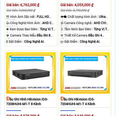
Giá bán: 6,762,000 ₫
Giá bán: 4,053,000 ₫
Giá Gốc: 9,660,000 ₫
Giá Gốc: 5,790,000 ₫
🦉 Hình Ảnh Sắc nét :
FULL HD
👁️‍🗨 Chất lượng hình Ảnh :
Ultra
1080P .
4k 👍🏾 .
👍 Công Nghệ Hình Ảnh :
AHD CVI
🕉️ Camera Công nghệ :
AHD CVI
TVI BCS.
TVI BCS.
❃ Xem Được Ban Đêm :
Từng Vị Trí
🌛 Tầm Nhìn Ban Đêm :
Từng Vị Trí
Camera .
Camera .
💎 Camera Theo Mẫu
Đầu Ghi 8
💢 Thiết Kế Camera
Đầu Ghi 4
kênh.
kênh.
️₤ Đặt Điểm :
Công Nghệ AI.
️ლ Đặt Điểm :
Công Nghệ AI.
Đ
Đ
Ầu Ghi Hình Hikvision IDS-
Ầu Ghi Hikvision IDS-
7208HUHI-M1-T 8 Kênh
7204HUHI-M1-T 4 Kênh