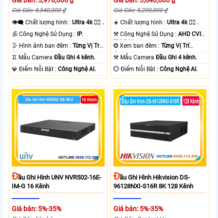
Giá bán: 5,978,000 ₫
Giá bán: 3,640,000 ₫
Giá Gốc: 8,540,000 ₫
Giá Gốc: 5,200,000 ₫
👁️‍🗨 Chất lượng hình :
Ultra 4k 👍🏾 .
☀️ Chất lượng hình :
Ultra 4k 👍🏾 .
🕉️ Công Nghệ Sử Dụng :
IP.
⚒ Công Nghệ Sử Dụng :
AHD CVI
TVI BCS.
🌛 Hình ảnh ban đêm :
Từng Vị Trí
✪ Xem ban đêm :
Từng Vị Trí
Camera .
Camera .
♊ Mẫu Camera
Đầu Ghi 4 kênh.
⚒ Mẫu Camera
Đầu Ghi 4 kênh.
️💎 Điểm Nỗi Bật :
Công Nghệ AI.
️💮 Điểm Nỗi Bật :
Công Nghệ AI.
Đ
Đ
Ầu Ghi Hình UNV NVR502-16E-
Ầu Ghi Hình Hikvision DS-
IM-G 16 Kênh
96128NXI-S16R 8K 128 Kênh
Giá bán: 5%-35%
Giá bán: 5%-35%