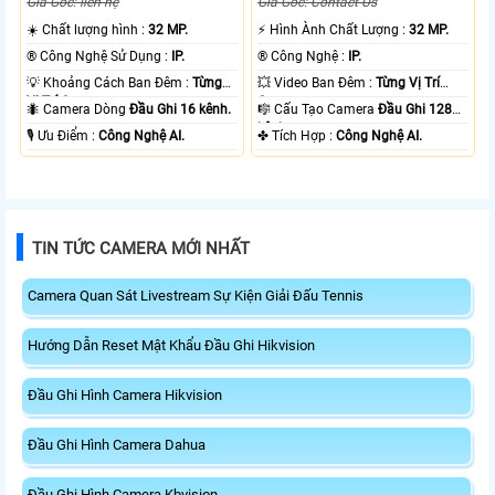
Giá Gốc: liên hệ
Giá Gốc: Contact Us
☀️ Chất lượng hình :
32 MP.
️⚡ Hình Ành Chất Lượng :
32 MP.
®️ Công Nghệ Sử Dụng :
IP.
®️ Công Nghệ :
IP.
💡 Khoảng Cách Ban Đêm :
Từng
💥 Video Ban Đêm :
Từng Vị Trí
Vị Trí Camera .
Camera .
🐜 Camera Dòng
Đầu Ghi 16 kênh.
🎼️ Cấu Tạo Camera
Đầu Ghi 128
kênh.
️🎙 Ưu Điểm :
Công Nghệ AI.
️✤ Tích Hợp :
Công Nghệ AI.
TIN TỨC CAMERA MỚI NHẤT
Camera Quan Sát Livestream Sự Kiện Giải Đấu Tennis
Hướng Dẫn Reset Mật Khẩu Đầu Ghi Hikvision
Đầu Ghi Hình Camera Hikvision
Đầu Ghi Hình Camera Dahua
Đầu Ghi Hình Camera Kbvision