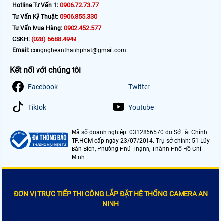
0906.72.73.77
Hotline Tư Vấn 1:
0906.855.330
Tư Vấn Kỹ Thuật:
0902.452.577
Tư Vấn Mua Hàng:
(028) 6688.4949
CSKH:
Email:
congngheanthanhphat@gmail.com
Kết nối với chúng tôi
Facebook
Twitter
Tiktok
Youtube
Mã số doanh nghiệp: 0312866570 do Sở Tài Chính
TP.HCM cấp ngày 23/07/2014. Trụ sở chính: 51 Lũy
Bán Bích, Phường Phú Thạnh, Thành Phố Hồ Chí
Minh
ĐƠN VỊ TRỰC TIẾP THI CÔNG LẮP ĐẶT HỆ THỐNG CAMERA AN
NINH