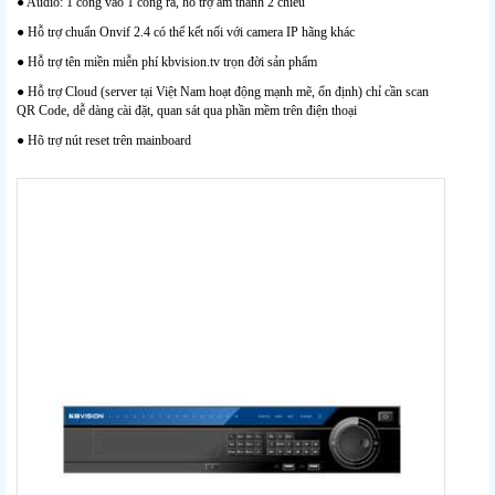
● Audio: 1 cổng vào 1 cổng ra, hỗ trợ âm thanh 2 chiều
● Hỗ trợ chuẩn Onvif 2.4 có thể kết nối với camera IP hãng khác
● Hỗ trợ tên miền miễn phí kbvision.tv trọn đời sản phẩm
● Hỗ trợ Cloud (server tại Việt Nam hoạt động mạnh mẽ, ổn định) chỉ cần scan
QR Code, dễ dàng cài đặt, quan sát qua phần mềm trên điện thoại
● Hõ trợ nút reset trên mainboard