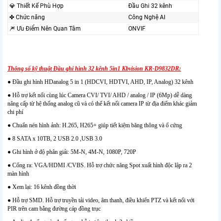
💎 Thiết Kế Phù Hợp
Đầu Ghi 32 kênh
✤ Chức năng
Công Nghệ AI
🎆 Ưu Điểm Nên Quan Tâm
ONVIF
Thông số kỹ thuật Đầu ghi hình 32 kênh 5in1 Kbvision KR-D9832DR:
● Đầu ghi hình HDanalog 5 in 1 (HDCVI, HDTVI, AHD, IP, Analog) 32 kênh
● Hỗ trợ kết nối cùng lúc Camera CVI/ TVI/ AHD / analog / IP (6Mp) dễ dàng
nâng cấp từ hệ thống analog cũ và có thể kết nối camera IP từ địa điểm khác giảm
chi phí
● Chuẩn nén hình ảnh: H.265, H265+ giúp tiết kiệm băng thông và ổ cứng
● 8 SATA x 10TB, 2 USB 2.0 ,USB 3.0
● Ghi hình ở độ phân giải: 5M-N, 4M-N, 1080P, 720P
● Cổng ra: VGA/HDMI /CVBS. Hỗ trợ chức năng Spot xuất hình độc lập ra 2
màn hình
● Xem lại: 16 kênh đồng thời
● Hỗ trợ SMD. Hỗ trợ truyền tải video, âm thanh, điều khiển PTZ và kết nối với
PIR trên cam bằng đường cáp đồng trục