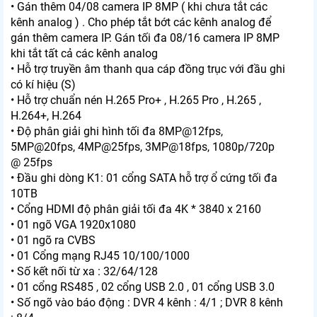
• Gán thêm 04/08 camera IP 8MP ( khi chưa tắt các
kênh analog ) . Cho phép tắt bớt các kênh analog để
gán thêm camera IP. Gán tối đa 08/16 camera IP 8MP
khi tắt tất cả các kênh analog
• Hỗ trợ truyền âm thanh qua cáp đồng trục với đầu ghi
có kí hiệu (S)
• Hỗ trợ chuẩn nén H.265 Pro+ , H.265 Pro , H.265 ,
H.264+, H.264
• Độ phân giải ghi hình tối đa 8MP@12fps,
5MP@20fps, 4MP@25fps, 3MP@18fps, 1080p/720p
@ 25fps
• Đầu ghi dòng K1: 01 cổng SATA hỗ trợ ổ cứng tối đa
10TB
• Cổng HDMI độ phân giải tối đa 4K * 3840 x 2160
• 01 ngõ VGA 1920x1080
• 01 ngõ ra CVBS
• 01 Cổng mạng RJ45 10/100/1000
• Số kết nối từ xa : 32/64/128
• 01 cổng RS485 , 02 cổng USB 2.0 , 01 cổng USB 3.0
• Số ngõ vào báo động : DVR 4 kênh : 4/1 ; DVR 8 kênh