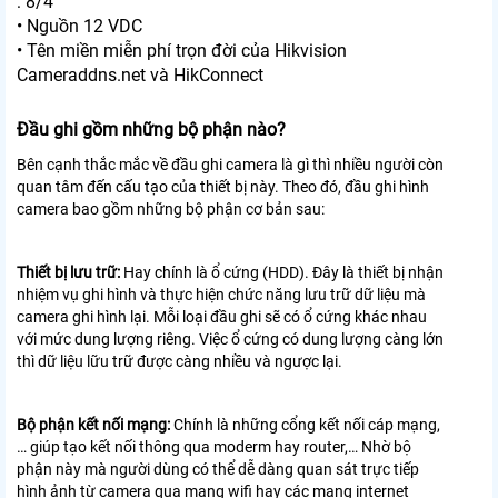
: 8/4
• Nguồn 12 VDC
• Tên miền miễn phí trọn đời của Hikvision
Cameraddns.net và HikConnect
Đầu ghi gồm những bộ phận nào?
Bên cạnh thắc mắc về đầu ghi camera là gì thì nhiều người còn
quan tâm đến cấu tạo của thiết bị này. Theo đó, đầu ghi hình
camera bao gồm những bộ phận cơ bản sau:
Thiết bị lưu trữ:
Hay chính là ổ cứng (HDD). Đây là thiết bị nhận
nhiệm vụ ghi hình và thực hiện chức năng lưu trữ dữ liệu mà
camera ghi hình lại. Mỗi loại đầu ghi sẽ có ổ cứng khác nhau
với mức dung lượng riêng. Việc ổ cứng có dung lượng càng lớn
thì dữ liệu lữu trữ được càng nhiều và ngược lại.
Bộ phận kết nối mạng:
Chính là những cổng kết nối cáp mạng,
… giúp tạo kết nối thông qua moderm hay router,… Nhờ bộ
phận này mà người dùng có thể dễ dàng quan sát trực tiếp
hình ảnh từ camera qua mạng wifi hay các mạng internet