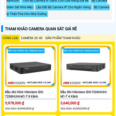
Navicom
Trọn Bộ Camera IP Dành Cho Cửa Hàng Giá Rẻ
Bộ Camera
Giám Sát Nhà Máy
Lắp Đặt Bộ Camera IP Cho Ngân Hàng
Bộ Camera
Ip Thân Poe Cho Nhà Xưởng
THAM KHẢO CAMERA QUAN SÁT GIÁ RẺ
CÙNG LOẠI
CAMERA 2K 4K
SẢN PHẨM THAM KHẢO
Đầu Ghi Hình Hikvision IDS-
Đầu Ghi Hikvision IDS-7204HUHI-
7208HUHI-M1-T 8 Kênh
M1-T 4 Kênh
5,978,000 ₫
3,640,000 ₫
Giá Gốc: 8,540,000 ₫
Giá Gốc: 5,200,000 ₫