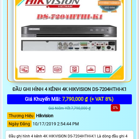
ĐẦU GHI HÌNH 4 KÊNH 4K HIKVISION DS-7204HTHI-K1
Giá Khuyến Mãi:
7,790,000 ₫
(+ VAT 8%)
0%
Giá Niêm Yết:7,790,000 ₫
Thương Hiệu
Hikvision
Ngày Đăng
10/17/2019 2:54:44 PM
Đầu ghi hình 4 kênh 4K HIKVISION DS-7204HTHI-K1 Là dòng đầu ghi 4