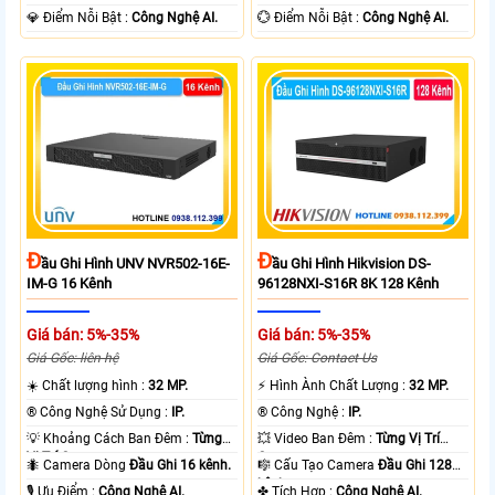
️💎 Điểm Nỗi Bật :
Công Nghệ AI.
️💮 Điểm Nỗi Bật :
Công Nghệ AI.
Đ
Đ
Ầu Ghi Hình UNV NVR502-16E-
Ầu Ghi Hình Hikvision DS-
IM-G 16 Kênh
96128NXI-S16R 8K 128 Kênh
Giá bán: 5%-35%
Giá bán: 5%-35%
Giá Gốc: liên hệ
Giá Gốc: Contact Us
☀️ Chất lượng hình :
32 MP.
️⚡ Hình Ành Chất Lượng :
32 MP.
®️ Công Nghệ Sử Dụng :
IP.
®️ Công Nghệ :
IP.
💡 Khoảng Cách Ban Đêm :
Từng
💥 Video Ban Đêm :
Từng Vị Trí
Vị Trí Camera .
Camera .
🐜 Camera Dòng
Đầu Ghi 16 kênh.
🎼️ Cấu Tạo Camera
Đầu Ghi 128
kênh.
️🎙 Ưu Điểm :
Công Nghệ AI.
️✤ Tích Hợp :
Công Nghệ AI.