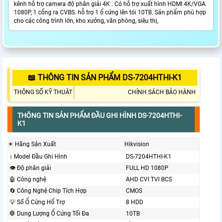
kênh hỗ trợ camera độ phân giải 4K . Có hỗ trợ xuất hình HDMI 4K/VGA
1080P, 1 cổng ra CVBS. hỗ trợ 1 ổ cứng lên tói 10TB. Sản phẩm phù hợp
cho các công trình lớn, kho xưởng, văn phòng, siêu thị,
📖 THÔNG TIN SẢN PHẨM DS-7204HTHI-K1
THÔNG SỐ KỸ THUẬT
CHÍNH SÁCH BẢO HÀNH
THÔNG TIN SẢN PHẨM ĐẦU GHI HÌNH DS-7204HTHI-
K1
✴️ Hãng Sản Xuất
Hikvision
↕️ Model Đầu Ghi Hình
DS-7204HTHI-K1
👁 Độ phân giải
FULL HD 1080P
🤖️ Công nghệ
AHD CVI TVI BCS
🔄 Công Nghệ Chip Tích Hợp
CMOS
💡 Số Ổ Cứng Hổ Trợ
8 HDD
🛑 Dung Lượng Ổ Cứng Tối Đa
10TB