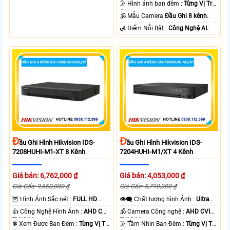
🌛 Hình ảnh ban đêm :
Từng Vị Trí
Camera .
🕉️ Mẫu Camera
Đầu Ghi 8 kênh.
️🛃 Điểm Nỗi Bật :
Công Nghệ AI.
Đ
Đ
Ầu Ghi Hình Hikvision IDS-
Ầu Ghi Hình Hikvision IDS-
7208HUHI-M1-XT 8 Kênh
7204HUHI-M1/XT 4 Kênh
Giá bán: 6,762,000 ₫
Giá bán: 4,053,000 ₫
Giá Gốc: 9,660,000 ₫
Giá Gốc: 5,790,000 ₫
🦉 Hình Ảnh Sắc nét :
FULL HD
👁️‍🗨 Chất lượng hình Ảnh :
Ultra
1080P .
4k 👍🏾 .
👍 Công Nghệ Hình Ảnh :
AHD CVI
🕉️ Camera Công nghệ :
AHD CVI
TVI BCS.
TVI BCS.
❃ Xem Được Ban Đêm :
Từng Vị Trí
🌛 Tầm Nhìn Ban Đêm :
Từng Vị Trí