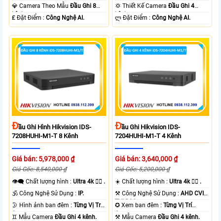
Camera .
Camera .
💎 Camera Theo Mẫu
Đầu Ghi 8
💢 Thiết Kế Camera
Đầu Ghi 4
kênh.
kênh.
️₤ Đặt Điểm :
Công Nghệ AI.
️ლ Đặt Điểm :
Công Nghệ AI.
Đ
Đ
Ầu Ghi Hình Hikvision IDS-
Ầu Ghi Hikvision IDS-
7208HUHI-M1-T 8 Kênh
7204HUHI-M1-T 4 Kênh
Giá bán: 5,978,000 ₫
Giá bán: 3,640,000 ₫
Giá Gốc: 8,540,000 ₫
Giá Gốc: 5,200,000 ₫
👁️‍🗨 Chất lượng hình :
Ultra 4k 👍🏾 .
☀️ Chất lượng hình :
Ultra 4k 👍🏾 .
🕉️ Công Nghệ Sử Dụng :
IP.
⚒ Công Nghệ Sử Dụng :
AHD CVI
TVI BCS.
🌛 Hình ảnh ban đêm :
Từng Vị Trí
✪ Xem ban đêm :
Từng Vị Trí
Camera .
Camera .
♊ Mẫu Camera
Đầu Ghi 4 kênh.
⚒ Mẫu Camera
Đầu Ghi 4 kênh.