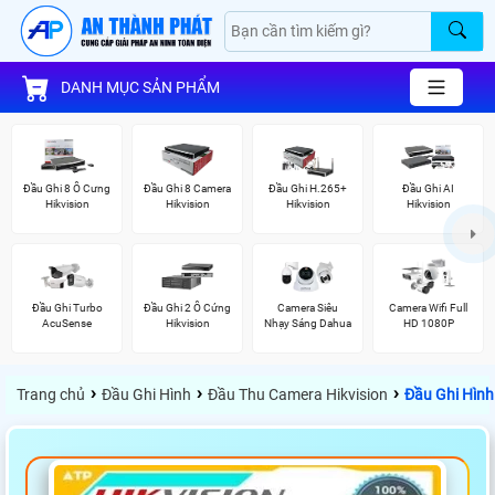
DANH MỤC SẢN PHẨM
Đầu Ghi 8 Ổ Cưng
Đầu Ghi 8 Camera
Đầu Ghi H.265+
Đầu Ghi AI
Hikvision
Hikvision
Hikvision
Hikvision
Đầu Ghi Turbo
Đầu Ghi 2 Ổ Cứng
Camera Siêu
Camera Wifi Full
AcuSense
Hikvision
Nhạy Sáng Dahua
HD 1080P
›
›
›
Trang chủ
Đầu Ghi Hình
Đầu Thu Camera Hikvision
Đầu Ghi Hình