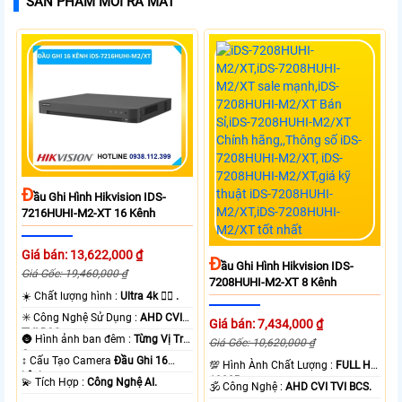
SẢN PHẨM MỚI RA MẮT
Đ
Ầu Ghi Hình Hikvision IDS-
7216HUHI-M2-XT 16 Kênh
Giá bán: 13,622,000 ₫
Đ
Ầu Ghi Hình Hikvision IDS-
Giá Gốc: 19,460,000 ₫
7208HUHI-M2-XT 8 Kênh
☀️ Chất lượng hình :
Ultra 4k 👍🏾 .
✳️ Công Nghệ Sử Dụng :
AHD CVI
Giá bán: 7,434,000 ₫
TVI BCS.
🌚 Hình ảnh ban đêm :
Từng Vị Trí
Giá Gốc: 10,620,000 ₫
Camera .
↕️ Cấu Tạo Camera
Đầu Ghi 16
💯 Hình Ành Chất Lượng :
FULL HD
kênh.
1080P .
️💫 Tích Hợp :
Công Nghệ AI.
🕉️ Công Nghệ :
AHD CVI TVI BCS.