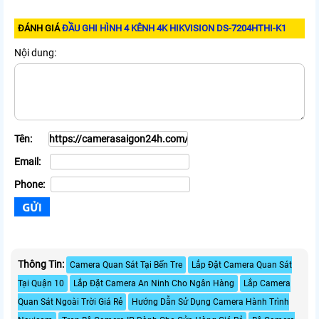
ĐÁNH GIÁ
ĐẦU GHI HÌNH 4 KÊNH 4K HIKVISION DS-7204HTHI-K1
Nội dung:
Tên:
Email:
Phone:
Thông Tin:
Camera Quan Sát Tại Bến Tre
Lắp Đặt Camera Quan Sát
Tại Quận 10
Lắp Đặt Camera An Ninh Cho Ngân Hàng
Lắp Camera
Quan Sát Ngoài Trời Giá Rẻ
Hướng Dẫn Sử Dụng Camera Hành Trình