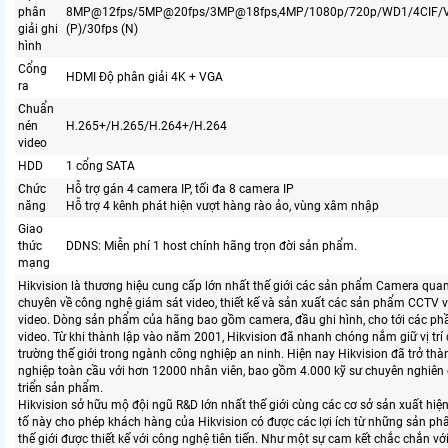
phân
8MP@12fps/5MP@20fps/3MP@18fps,4MP/1080p/720p/WD1/4CIF/
giải ghi
(P)/30fps (N)
hình
Cổng
HDMI Độ phân giải 4K + VGA
ra
Chuẩn
nén
H.265+/H.265/H.264+/H.264
video
HDD
1 cổng SATA
Chức
Hỗ trợ gán 4 camera IP, tối đa 8 camera IP
năng
Hỗ trợ 4 kênh phát hiện vượt hàng rào ảo, vùng xâm nhập
Giao
thức
DDNS: Miễn phí 1 host chính hãng trọn đời sản phẩm.
mạng
Hikvision là thương hiệu cung cấp lớn nhất thế giới các sản phẩm Camera quan 
chuyên về công nghệ giám sát video, thiết kế và sản xuất các sản phẩm CCTV 
video. Dòng sản phẩm của hãng bao gồm camera, đầu ghi hình, cho tới các p
video. Từ khi thành lập vào năm 2001, Hikvision đã nhanh chóng nắm giữ vị trí 
trường thế giới trong ngành công nghiệp an ninh. Hiện nay Hikvision đã trở th
nghiệp toàn cầu với hơn 12000 nhân viên, bao gồm 4.000 kỹ sư chuyên nghiên 
triển sản phẩm.
Hikvision sở hữu mộ đội ngũ R&D lớn nhất thế giới cùng các cơ sở sản xuất hiện
tố này cho phép khách hàng của Hikvision có được các lợi ích từ những sản p
thế giới được thiết kế với công nghệ tiên tiến. Như một sự cam kết chắc chắn vớ