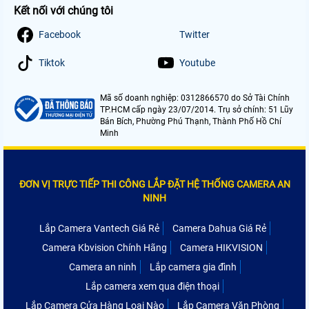
Kết nối với chúng tôi
Facebook
Twitter
Tiktok
Youtube
Mã số doanh nghiệp: 0312866570 do Sở Tài Chính
TP.HCM cấp ngày 23/07/2014. Trụ sở chính: 51 Lũy
Bán Bích, Phường Phú Thạnh, Thành Phố Hồ Chí
Minh
ĐƠN VỊ TRỰC TIẾP THI CÔNG LẮP ĐẶT HỆ THỐNG CAMERA AN
NINH
Lắp Camera Vantech Giá Rẻ
Camera Dahua Giá Rẻ
Camera Kbvision Chính Hãng
Camera HIKVISION
Camera an ninh
Lắp camera gia đình
Lắp camera xem qua điện thoại
Lắp Camera Cửa Hàng Loại Nào
Lắp Camera Văn Phòng