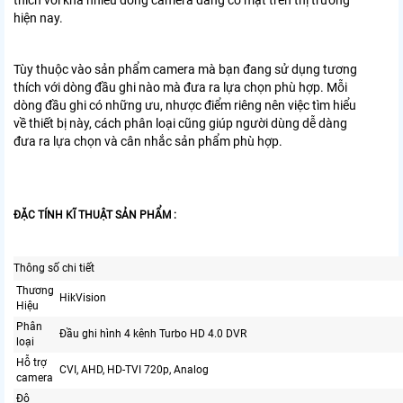
thích với khá nhiều dòng camera đang có mặt trên thị trường
hiện nay.
Tùy thuộc vào sản phẩm camera mà bạn đang sử dụng tương
thích với dòng đầu ghi nào mà đưa ra lựa chọn phù hợp. Mỗi
dòng đầu ghi có những ưu, nhược điểm riêng nên việc tìm hiểu
về thiết bị này, cách phân loại cũng giúp người dùng dễ dàng
đưa ra lựa chọn và cân nhắc sản phẩm phù hợp.
ĐẶC TÍNH KĨ THUẬT SẢN PHẨM :
Thông số chi tiết
Thương
HikVision
Hiệu
Phân
Đầu ghi hình 4 kênh Turbo HD 4.0 DVR
loại
Hỗ trợ
CVI, AHD, HD-TVI 720p, Analog
camera
Độ