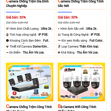
C
C
Amera Chống Trộm Gia Đình
Amera Chống Trộm Công Trình
Chuyên Nghiệp
Sắc Nét
Giá bán: 30%
Giá bán: 30%
Giá Gốc: Liên Hệ
Giá Gốc: Liên Hệ
💯 Hình Ành Chất Lượng :
Ultra 2k .
️⚡ Hình Ảnh Sắc nét :
Ultra 2k .
🤖️ Tích hợp công nghệ :
IP POE.
👍 Trang Bị Công Nghệ :
IP POE.
🌚 Khoảng Cách Ban Đêm :
Full
🔦 Khi xem thiếu sáng :
Full Color
Color 30m Hồng Ngoại SMD.
30m Hồng Ngoại SMD.
💎 Thiết Kế Camera
Dome Kim
🗜️ Loại Camera
Thân Kim loại.
loại.
️⇝ Ưu Điểm :
Thu Âm Và Loa.
️✤ Khả Năng :
Thu Âm Và Loa.
C
B
Amera Chống Trộm Công Trình
Ộ Camera Wifi Công Trình