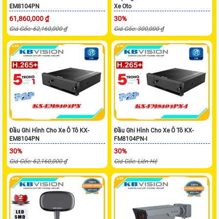
EM8104PN
Xe Oto
61,860,000 ₫
30%
Giá Gốc: 62,160,000 ₫
Giá Gốc: 300,000 ₫
Đầu Ghi Hình Cho Xe Ô Tô KX-
Đầu Ghi Hình Cho Xe Ô Tô KX-
EM8104PN
FM8104PN-I
30%
30%
Giá Gốc: 62,160,000 ₫
Giá Gốc: Liên Hệ