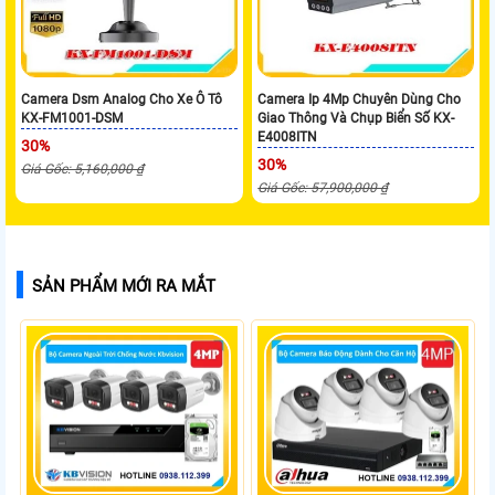
Camera Dsm Analog Cho Xe Ô Tô
Camera Ip 4Mp Chuyên Dùng Cho
KX-FM1001-DSM
Giao Thông Và Chụp Biển Số KX-
E4008ITN
30%
30%
Giá Gốc: 5,160,000 ₫
Giá Gốc: 57,900,000 ₫
SẢN PHẨM MỚI RA MẮT