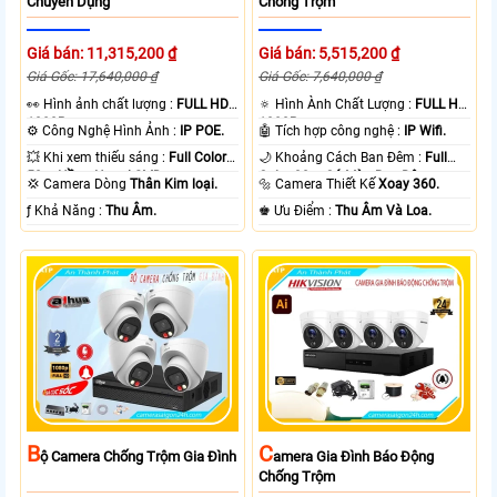
Chuyên Dụng
Chống Trộm
Giá bán: 11,315,200 ₫
Giá bán: 5,515,200 ₫
Giá Gốc: 17,640,000 ₫
Giá Gốc: 7,640,000 ₫
️👀 Hình ảnh chất lượng :
FULL HD
🔅 Hình Ành Chất Lượng :
FULL HD
1080P .
1080P .
⚙ Công Nghệ Hình Ảnh :
IP POE.
🤖️ Tích hợp công nghệ :
IP Wifi.
💥 Khi xem thiếu sáng :
Full Color
🌙 Khoảng Cách Ban Đêm :
Full
50m Hồng Ngoại SMD.
Color 30m Có Màu Ban Ðêm.
💢 Camera Dòng
Thân Kim loại.
🔩 Camera Thiết Kế
Xoay 360.
️ƒ Khả Năng :
Thu Âm.
️♚ Ưu Điểm :
Thu Âm Và Loa.
B
C
Ộ Camera Chống Trộm Gia Đình
Amera Gia Đình Báo Động
Chống Trộm