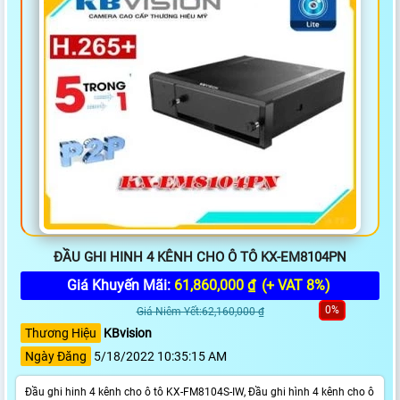
ĐẦU GHI HINH 4 KÊNH CHO Ô TÔ KX-EM8104PN
Giá Khuyến Mãi:
61,860,000 ₫
(+ VAT 8%)
0%
Giá Niêm Yết:62,160,000 ₫
Thương Hiệu
KBvision
Ngày Đăng
5/18/2022 10:35:15 AM
Đầu ghi hinh 4 kênh cho ô tô KX-FM8104S-IW, Đầu ghi hình 4 kênh cho ô