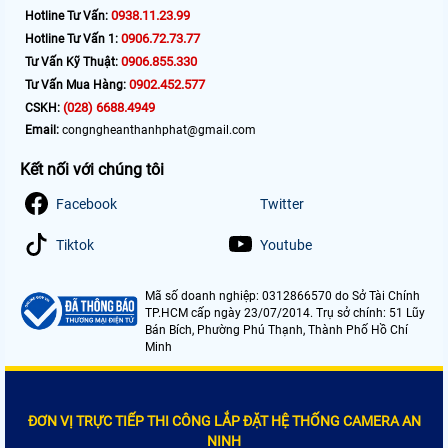
0938.11.23.99
Hotline Tư Vấn:
0906.72.73.77
Hotline Tư Vấn 1:
0906.855.330
Tư Vấn Kỹ Thuật:
0902.452.577
Tư Vấn Mua Hàng:
(028) 6688.4949
CSKH:
Email:
congngheanthanhphat@gmail.com
Kết nối với chúng tôi
Facebook
Twitter
Tiktok
Youtube
Mã số doanh nghiệp: 0312866570 do Sở Tài Chính
TP.HCM cấp ngày 23/07/2014. Trụ sở chính: 51 Lũy
Bán Bích, Phường Phú Thạnh, Thành Phố Hồ Chí
Minh
ĐƠN VỊ TRỰC TIẾP THI CÔNG LẮP ĐẶT HỆ THỐNG CAMERA AN
NINH