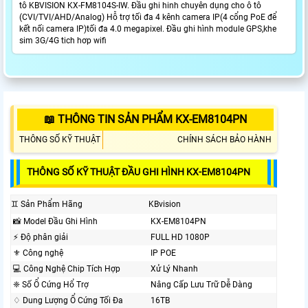
tô KBVISION KX-FM8104S-IW. Đầu ghi hinh chuyên dụng cho ô tô
(CVI/TVI/AHD/Analog) Hỗ trợ tối đa 4 kênh camera IP(4 cổng PoE để
kết nối camera IP)tối đa 4.0 megapixel. Đầu ghi hình module GPS,khe
sim 3G/4G tich hơp wifi
📖 THÔNG TIN SẢN PHẨM KX-EM8104PN
THÔNG SỐ KỸ THUẬT
CHÍNH SÁCH BẢO HÀNH
THÔNG SỐ KỸ THUẬT ĐẦU GHI HÌNH KX-EM8104PN
♊ Sản Phẩm Hãng
KBvision
📸 Model Đầu Ghi Hình
KX-EM8104PN
️⚡ Độ phân giải
FULL HD 1080P
⚜️ Công nghệ
IP POE
💻 Công Nghệ Chip Tích Hợp
Xử Lý Nhanh
❈ Số Ổ Cứng Hổ Trợ
Nâng Cấp Lưu Trữ Dễ Dàng
♢ Dung Lượng Ổ Cứng Tối Đa
16TB