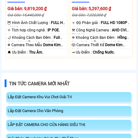
Giá bán: 9,819,200 ₫
Giá bán: 5,297,600 ₫
Giá Gốc: 15,440,000 ₫
Giá Gốc: 7,320,000 ₫
🦉 Hình Ành Chất Lượng :
FULL HD
🔅 Độ Phân giải :
FULL HD 1080P .
1080P .
⚛️ Tích hợp công nghệ :
IP POE.
⚒ Công Nghệ Camera :
AHD CVI
TVI BCS.
🌙 Khoảng Cách Ban Đêm :
Full
❈ Khoảng Cách Ban Đêm :
Hồng
Color 20m Hồng Ngoại SMD.
Ngoại 10m Hồng Ngoại SMD.
❄ Camera Theo Mẫu
Dome Kim
🎲 Camera Thiết Kế
Dome Kim
loại.
loại.
️🔔 Ưu Điểm :
Thu Âm.
️⇝ Ưu Điểm :
Chống Nước.
TIN TỨC CAMERA MỚI NHẤT
Lắp Đặt Camera Khu Vui Chơi Giải Trí
Lắp Đặt Camera Cho Văn Phòng
LẮP ĐẶT CAMERA CHO CỬA HÀNG SIÊU THỊ