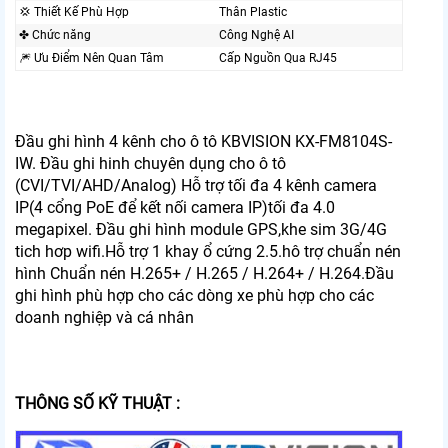
💢 Thiết Kế Phù Hợp
Thân Plastic
✤ Chức năng
Công Nghệ AI
🎆 Ưu Điểm Nên Quan Tâm
Cấp Nguồn Qua RJ45
Đầu ghi hình 4 kênh cho ô tô KBVISION KX-FM8104S-
IW. Đầu ghi hinh chuyên dụng cho ô tô
(CVI/TVI/AHD/Analog) Hỗ trợ tối đa 4 kênh camera
IP(4 cổng PoE để kết nối camera IP)tối đa 4.0
megapixel. Đầu ghi hình module GPS,khe sim 3G/4G
tich hơp wifi.Hỗ trợ 1 khay ổ cứng 2.5.hô trợ chuẩn nén
hình Chuẩn nén H.265+ / H.265 / H.264+ / H.264.Đầu
ghi hình phù hợp cho các dòng xe phù hợp cho các
doanh nghiệp và cá nhân
THÔNG SỐ KỸ THUẬT :