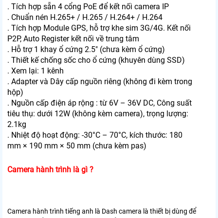
. Tích hợp sẵn 4 cổng PoE để kết nối camera IP
. Chuẩn nén H.265+ / H.265 / H.264+ / H.264
. Tích hợp Module GPS, hỗ trợ khe sim 3G/4G. Kết nối
P2P, Auto Register kết nối về trung tâm
. Hỗ trợ 1 khay ổ cứng 2.5″ (chưa kèm ổ cứng)
. Thiết kế chống sốc cho ổ cứng (khuyên dùng SSD)
. Xem lại: 1 kênh
. Adapter và Dây cấp nguồn riêng (không đi kèm trong
hộp)
. Nguồn cấp điện áp rộng : từ 6V – 36V DC, Công suất
tiêu thụ: dưới 12W (không kèm camera), trọng lượng:
2.1kg
. Nhiệt độ hoạt động: -30°C – 70°C, kích thước: 180
mm × 190 mm × 50 mm (chưa kèm pas)
Camera hành trình là gì ?
Camera hành trình tiếng anh là Dash camera là thiết bị dùng để