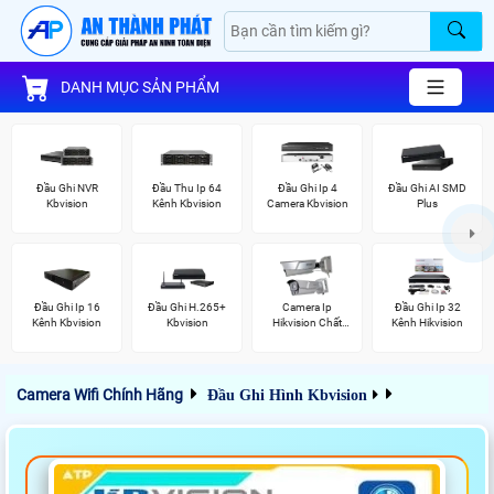
DANH MỤC SẢN PHẨM
Đầu Ghi NVR
Đầu Thu Ip 64
Đầu Ghi Ip 4
Đầu Ghi AI SMD
Kbvision
Kênh Kbvision
Camera Kbvision
Plus
Đầu Ghi Ip 16
Đầu Ghi H.265+
Camera Ip
Đầu Ghi Ip 32
Kênh Kbvision
Kbvision
Hikvision Chất
Kênh Hikvision
Lượng
Camera Wifi Chính Hãng
Đầu Ghi Hình Kbvision