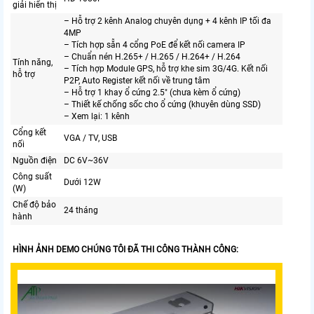
giải hiển thị
– Hỗ trợ 2 kênh Analog chuyên dụng + 4 kênh IP tối đa
4MP
– Tích hợp sẵn 4 cổng PoE để kết nối camera IP
– Chuẩn nén H.265+ / H.265 / H.264+ / H.264
Tính năng,
– Tích hợp Module GPS, hỗ trợ khe sim 3G/4G. Kết nối
hỗ trợ
P2P, Auto Register kết nối về trung tâm
– Hỗ trợ 1 khay ổ cứng 2.5″ (chưa kèm ổ cứng)
– Thiết kế chống sốc cho ổ cứng (khuyên dùng SSD)
– Xem lại: 1 kênh
Cổng kết
VGA / TV, USB
nối
Nguồn điện
DC 6V~36V
Công suất
Dưới 12W
(W)
Chế độ bảo
24 tháng
hành
HÌNH ẢNH DEMO CHÚNG TÔI ĐÃ THI CÔNG THÀNH CÔNG: