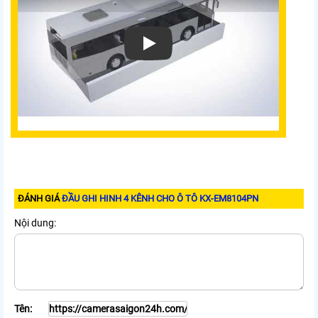
Xem video Đầu Ghi Hinh 4 Kênh Cho Ô Tô
ĐÁNH GIÁ
ĐẦU GHI HINH 4 KÊNH CHO Ô TÔ KX-EM8104PN
Nội dung:
Tên: