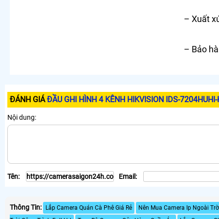
– Xuất x
– Bảo hà
ĐÁNH GIÁ
ĐẦU GHI HÌNH 4 KÊNH HIKVISION IDS-7204HUHI
Nội dung:
Tên:
Email:
Thông Tin:
Lắp Camera Quán Cà Phê Giá Rẻ
Nên Mua Camera Ip Ngoài Trờ