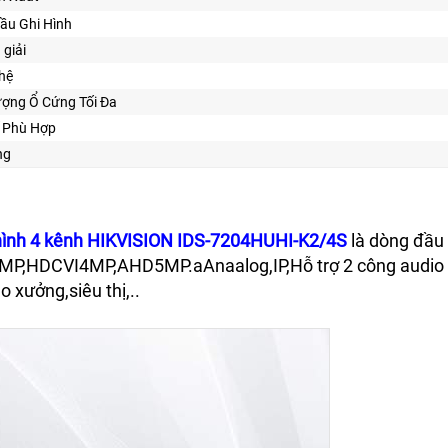
Đầu Ghi Hình
 giải
hệ
ượng Ổ Cứng Tối Đa
ế Phù Hợp
ng
hình 4 kênh HIKVISION IDS-7204HUHI-K2/4S
là dòng đầu 
MP,HDCVI4MP,AHD5MP.aAnaalog,IP,Hỗ trợ 2 công audio ,
 xưởng,siêu thị,..