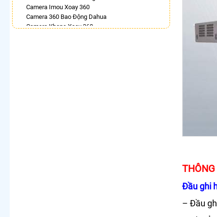
Camera Imou Xoay 360
Camera 360 Bao Động Dahua
Camera Kbone Xoay 360
Bán Camera Dahua Xoay 360 Độ
Camera Ezviz 360
Lắp Camera Ip 360 Hikvision
Lắp Camera Wifi Dahua Xoay 360
LẮP CAMERA THEO NHU CẦU
Lắp Camera Văn Phòng Giá Rẻ
Lắp Camera Nhà Xưởng Giá Rẻ
Lắp Camera Gia Đình Giá Rẻ
Lắp Camera Kho Hàng Giá Rẻ
Lắp Camera Cửa Hàng Giá Rẻ
Lắp Camera Wifi Giá Rẻ Chính Hãng
Lắp Camera Công Trình Giá Rẻ
Camera 360 Giá Rẻ
THÔNG 
Đầu ghi 
– Đầu g