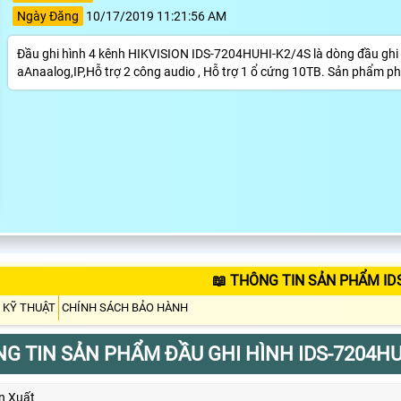
Ngày Đăng
10/17/2019 11:21:56 AM
Đầu ghi hình 4 kênh HIKVISION IDS-7204HUHI-K2/4S là dòng đầu ghi
aAnaalog,IP,Hỗ trợ 2 công audio , Hỗ trợ 1 ổ cứng 10TB. Sản phẩm ph
📖 THÔNG TIN SẢN PHẨM ID
 KỸ THUẬT
CHÍNH SÁCH BẢO HÀNH
G TIN SẢN PHẨM ĐẦU GHI HÌNH IDS-7204HU
n Xuất