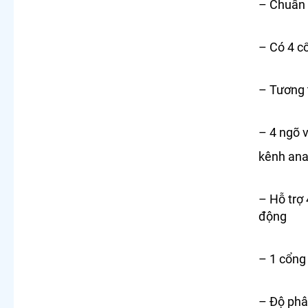
– Chuẩn
– Có 4 cô
– Tương t
– 4 ngõ v
kênh ana
– Hỗ trợ
động
– 1 cổn
– Độ phâ