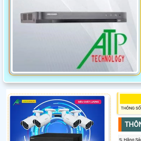
THÔNG SỐ
THÔN
♋ Hãng Sả