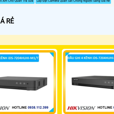
hi Âm Cho Quán Trà Sữa
Lắp Đặt Camera Quan Sát Chống Ngược Sáng Gía Rẻ
Á RẺ