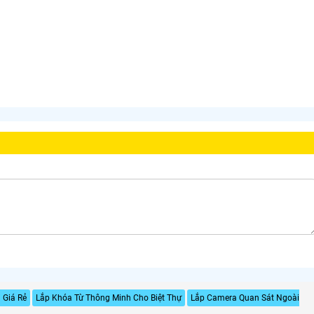
 Giá Rẻ
Lắp Khóa Từ Thông Minh Cho Biệt Thự
Lắp Camera Quan Sát Ngoài