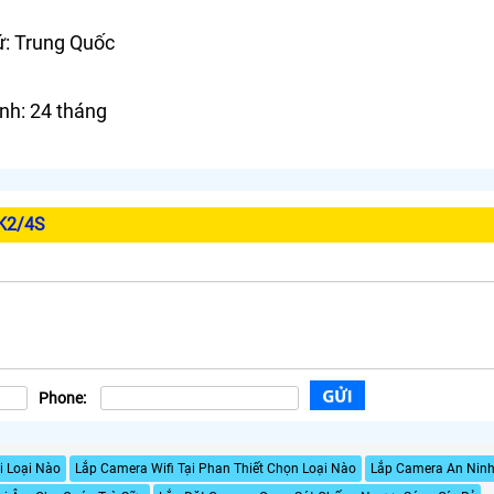
ứ: Trung Quốc
nh: 24 tháng
-K2/4S
Phone:
i Loại Nào
Lắp Camera Wifi Tại Phan Thiết Chọn Loại Nào
Lắp Camera An Ninh