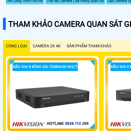
Trời Công Trình Full Hd
Trọn Bộ Camera Cửa Hàng Quần Áo
Lắp Camera G
THAM KHẢO CAMERA QUAN SÁT GI
CÙNG LOẠI
CAMERA 2K 4K
SẢN PHẨM THAM KHẢO