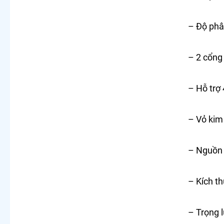
– Độ phâ
– 2 cổng
– Hỗ trợ
– Vỏ kim 
– Nguồn 
– Kích th
– Trọng l