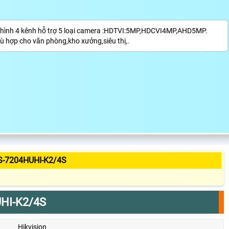
 hình 4 kênh hỗ trợ 5 loại camera :HDTVI:5MP,HDCVI4MP,AHD5MP.
ù hợp cho văn phòng,kho xưởng,siêu thị,.
S-7204HUHI-K2/4S
HI-K2/4S
Hikvision