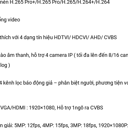
 nén H.265 Pro+/H.265 Pro/H.265/H.264+/H.264
̉ng video
hích với 4 dạng tín hiệu HDTVI/ HDCVI/ AHD/ CVBS
ào âm thanh, hỗ trợ 4 camera IP ( tối đa lên đến 8/16 came
log )
 4 kênh lọc báo động giả – phân biệt người, phương tiện vớ
g VGA/HDMI : 1920×1080, Hỗ trợ 1ngõ ra CVBS
n giải: 5MP: 12fps, 4MP: 15fps, 3MP: 18fps, 1920×1080P: