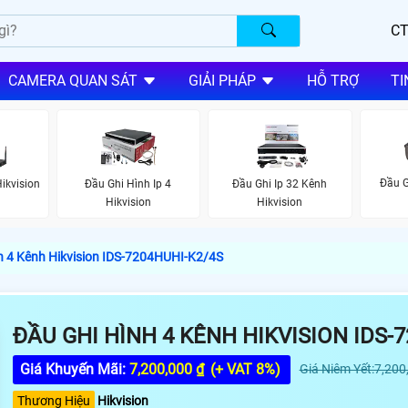
CT
CAMERA QUAN SÁT
GIẢI PHÁP
HỖ TRỢ
TI
Đầu G
ikvision
Đầu Ghi Hình Ip 4
Đầu Ghi Ip 32 Kênh
Hikvision
Hikvision
h 4 Kênh Hikvision IDS-7204HUHI-K2/4S
ĐẦU GHI HÌNH 4 KÊNH HIKVISION IDS-
Giá Khuyến Mãi:
7,200,000 ₫
(+ VAT 8%)
Giá Niêm Yết:7,200
Thương Hiệu
Hikvision