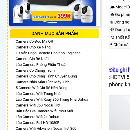
🌧️ Model 
👁 Độ phân
®️ Công ng
🛑 Dung L
DANH MỤC SẢN PHẨM
🎨 Thiết K
Camera Có Đọc Mã QR
₤ Chức nă
Camera Cho Xe Nâng
Tư Vấn Chọn Camera Cho Kho Logistics
Camera Giá Rẻ Nhất
Lắp Camera Phòng Phẩu Thuật
Đầu ghi 
Camera Có Chống Trộm
Camera Cho Công Trình Chuyên Dụng
:HDTVI:5
Camera Nhìn Màn Hình Máy Tính
phòng,kho
5 Camera Wifi Giá Rẻ Nên Dùng
Lắp Camera Wifi Trong Nhà
Lắp Camera Wifi Xoay 360 Trong Nhà Dahua
Camera Wifi 360 Ngoài Trời
Bản Báo Giá Camera Wifi Imou Mới
Lắp Camera Wifi 2k Dahua
Lắp Camera Full HD 1080P
Camera Wifi Hikvision Ngoài Trời 360