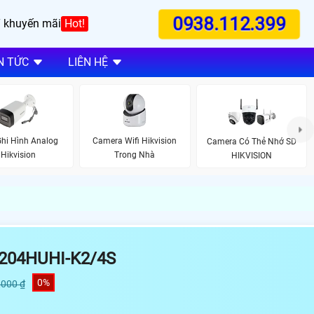
0938.112.399
 khuyến mãi
Hot!
N TỨC
LIÊN HỆ
hi Hình Analog
Camera Wifi Hikvision
Camera Có Thẻ Nhớ SD
Hikvision
Trong Nhà
HIKVISION
7204HUHI-K2/4S
0%
,000 ₫