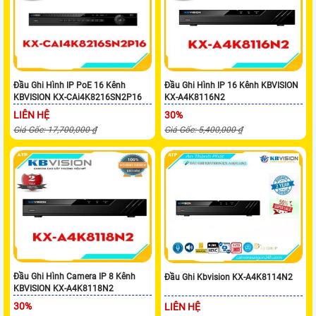
Đầu Ghi Hình IP PoE 16 Kênh
Đầu Ghi Hình IP 16 Kênh KBVISION
KBVISION KX-CAi4K8216SN2P16
KX-A4K8116N2
LIÊN HỆ
30%
Giá Gốc: 17,700,000 ₫
Giá Gốc: 5,400,000 ₫
Đầu Ghi Hình Camera IP 8 Kênh
Đầu Ghi Kbvision KX-A4K8114N2
KBVISION KX-A4K8118N2
30%
LIÊN HỆ