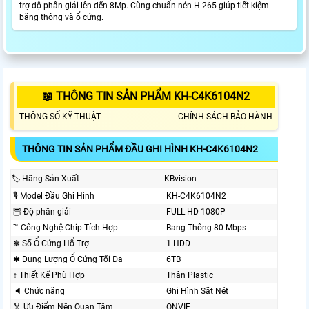
trợ độ phân giải lên đến 8Mp. Cùng chuẩn nén H.265 giúp tiết kiệm
băng thông và ổ cứng.
📖 THÔNG TIN SẢN PHẨM KH-C4K6104N2
THÔNG SỐ KỸ THUẬT
CHÍNH SÁCH BẢO HÀNH
THÔNG TIN SẢN PHẨM ĐẦU GHI HÌNH KH-C4K6104N2
🏷 Hãng Sản Xuất
KBvision
🎙 Model Đầu Ghi Hình
KH-C4K6104N2
🦉 Độ phân giải
FULL HD 1080P
™️ Công Nghệ Chip Tích Hợp
Bang Thông 80 Mbps
❃ Số Ổ Cứng Hổ Trợ
1 HDD
✱ Dung Lượng Ổ Cứng Tối Đa
6TB
↕️ Thiết Kế Phù Hợp
Thân Plastic
🔈 Chức năng
Ghi Hình Sắt Nét
️🏅️ Ưu Điểm Nên Quan Tâm
ONVIF