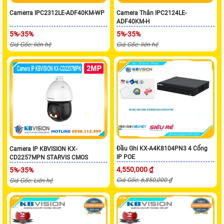
Camerra IPC2312LE-ADF40KM-WP
Camera Thân IPC2124LE-
ADF40KM-H
5%-35%
5%-35%
Giá Gốc: liên hệ
Giá Gốc: liên hệ
Đầu Ghi KX-A4K8104PN3 4 Cổng
Camera IP KBVISION KX-
IP POE
CD2257MPN STARVIS CMOS
4,550,000 ₫
5%-35%
Giá Gốc: 6,850,000 ₫
Giá Gốc: Liên hệ