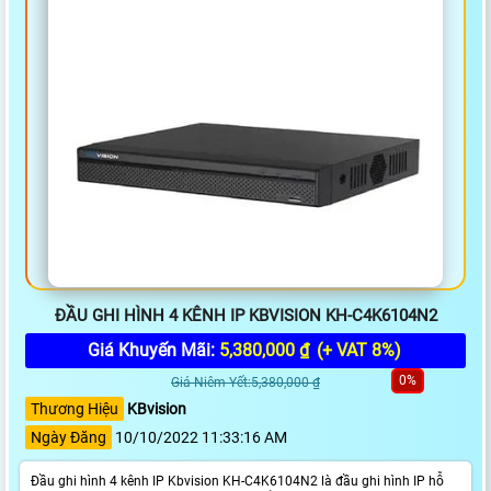
ĐẦU GHI HÌNH 4 KÊNH IP KBVISION KH-C4K6104N2
Giá Khuyến Mãi:
5,380,000 ₫
(+ VAT 8%)
0%
Giá Niêm Yết:5,380,000 ₫
Thương Hiệu
KBvision
Ngày Đăng
10/10/2022 11:33:16 AM
Đầu ghi hình 4 kênh IP Kbvision KH-C4K6104N2 là đầu ghi hình IP hỗ