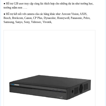
● Hỗ trợ 128 user truy cập cùng lúc thích hợp cho những dự án như trường học,
trường mầm non …..
● Hỗ trợ kết nối với camera cũa các hãng khác như: Arecont Vision, AXIS,
Bosch, Brickcom, Canon, CP Plus, Dynacolor, Honeywell, Panasonic, Pelco,
Samsung, Sanyo, Sony, Videosec, Vivotek,