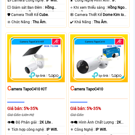
👍 Camera Công nghệ :
IP Wifi.
🌠 Công Nghệ Hình Ảnh :
IP.
💥 Giám sát Ban Đêm :
Hồng
⭐ Khi xem thiếu sáng :
Hồng Ngoại
Ngoại 10m Hồng Ngoại SMD.
10m Hồng Ngoại SMD.
🛡 Camera Thiết Kế
Cube.
🕸️ Camera Thiết Kế
Dome Kim loại
+ Nhựa.
️☣️ Chức Năng :
Thu Âm.
️✔️ Khả Năng :
Thu Âm.
C
C
Amera TapoC410 KIT
Amera TapoC410
Giá bán: 5%-35%
Giá bán: 5%-35%
Giá Gốc: Liên Hệ
Giá Gốc:
👁️‍🗨 Độ Phân giải :
2K Lite .
👁️‍🗨 Hình Ành Chất Lượng :
2K
Lite .
⚜️ Tích hợp công nghệ :
IP Wifi.
⚜️ Công Nghệ :
IP Wifi.