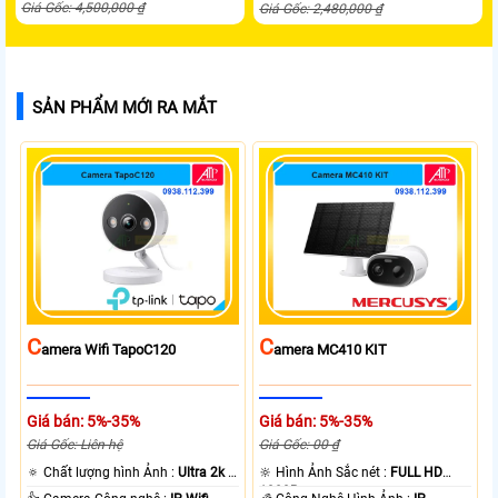
Giá Gốc: 4,500,000 ₫
Giá Gốc: 2,480,000 ₫
SẢN PHẨM MỚI RA MẮT
C
C
Amera Wifi TapoC120
Amera MC410 KIT
Giá bán: 5%-35%
Giá bán: 5%-35%
Giá Gốc: Liên hệ
Giá Gốc: 00 ₫
🔅 Chất lượng hình Ảnh :
Ultra 2k +
🔆 Hình Ảnh Sắc nét :
FULL HD
.
1080P .