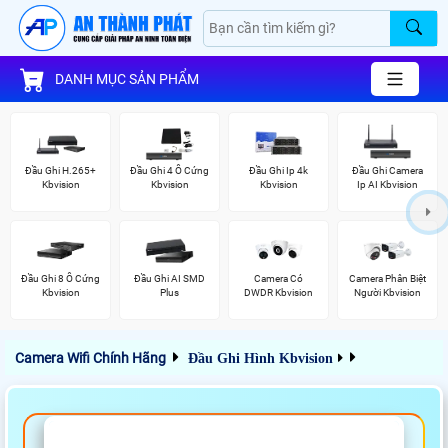
DANH MỤC SẢN PHẨM
Đầu Ghi H.265+
Đầu Ghi 4 Ổ Cứng
Đầu Ghi Ip 4k
Đầu Ghi Camera
Kbvision
Kbvision
Kbvision
Ip AI Kbvision
Đầu Ghi 8 Ổ Cứng
Đầu Ghi AI SMD
Camera Có
Camera Phân Biệt
Kbvision
Plus
DWDR Kbvision
Người Kbvision
Camera Wifi Chính Hãng
Đầu Ghi Hình Kbvision