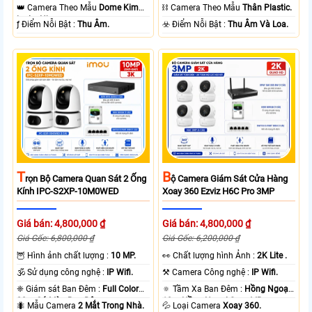
10m Hồng Ngoại SMD.
15m Có Màu Ban Ðêm.
👑 Camera Theo Mẫu
Dome Kim
⛓ Camera Theo Mẫu
Thân Plastic.
loại + Nhựa.
️ƒ Điểm Nỗi Bật :
Thu Âm.
️☣️ Điểm Nỗi Bật :
Thu Âm Và Loa.
T
B
Rọn Bộ Camera Quan Sát 2 Ống
Ộ Camera Giám Sát Cửa Hàng
Kính IPC-S2XP-10M0WED
Xoay 360 Ezviz H6C Pro 3MP
Giá bán: 4,800,000 ₫
Giá bán: 4,800,000 ₫
Giá Gốc: 6,800,000 ₫
Giá Gốc: 6,200,000 ₫
🦉 Hình ảnh chất lượng :
10 MP.
️👀 Chất lượng hình Ảnh :
2K Lite .
🕉️ Sử dụng công nghệ :
IP Wifi.
⚒ Camera Công nghệ :
IP Wifi.
❈ Giám sát Ban Đêm :
Full Color
🔅 Tầm Xa Ban Đêm :
Hồng Ngoại
20m Có Màu Ban Ðêm.
10m Hồng Ngoại Smart IR.
🐜 Mẫu Camera
2 Mắt Trong Nhà.
💦 Loại Camera
Xoay 360.