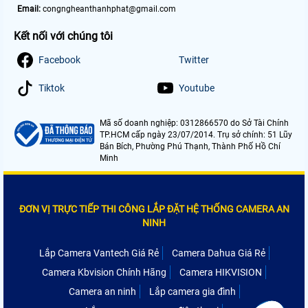
Email:
congngheanthanhphat@gmail.com
Kết nối với chúng tôi
Facebook
Twitter
Tiktok
Youtube
Mã số doanh nghiệp: 0312866570 do Sở Tài Chính
TP.HCM cấp ngày 23/07/2014. Trụ sở chính: 51 Lũy
Bán Bích, Phường Phú Thạnh, Thành Phố Hồ Chí
Minh
ĐƠN VỊ TRỰC TIẾP THI CÔNG LẮP ĐẶT HỆ THỐNG CAMERA AN
NINH
Lắp Camera Vantech Giá Rẻ
Camera Dahua Giá Rẻ
Camera Kbvision Chính Hãng
Camera HIKVISION
Camera an ninh
Lắp camera gia đình