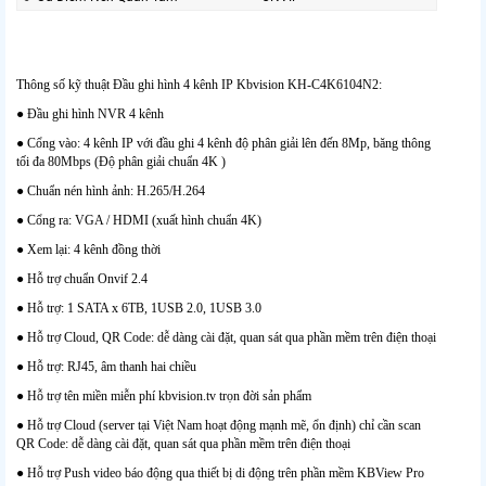
Thông số kỹ thuật Đầu ghi hình 4 kênh IP Kbvision KH-C4K6104N2:
● Đầu ghi hình NVR 4 kênh
● Cổng vào: 4 kênh IP với đầu ghi 4 kênh độ phân giải lên đến 8Mp, băng thông
tối đa 80Mbps (Độ phân giải chuẩn 4K )
● Chuẩn nén hình ảnh: H.265/H.264
● Cổng ra: VGA / HDMI (xuất hình chuẩn 4K)
● Xem lại: 4 kênh đồng thời
● Hỗ trợ chuẩn Onvif 2.4
● Hỗ trợ: 1 SATA x 6TB, 1USB 2.0, 1USB 3.0
● Hỗ trợ Cloud, QR Code: dễ dàng cài đặt, quan sát qua phần mềm trên điện thoại
● Hỗ trợ: RJ45, âm thanh hai chiều
● Hỗ trợ tên miền miễn phí kbvision.tv trọn đời sản phẩm
● Hỗ trợ Cloud (server tại Việt Nam hoạt động mạnh mẽ, ổn định) chỉ cần scan
QR Code: dễ dàng cài đặt, quan sát qua phần mềm trên điện thoại
● Hỗ trợ Push video báo động qua thiết bị di động trên phần mềm KBView Pro