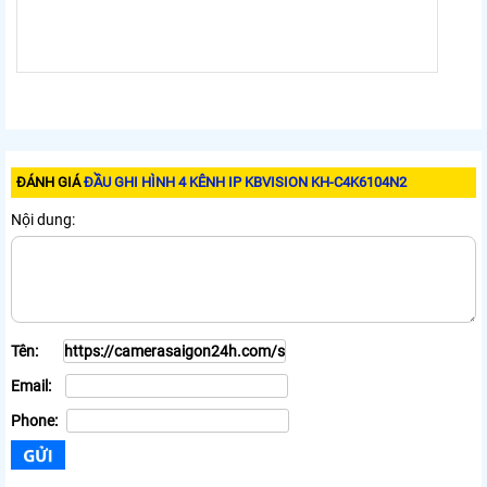
ĐÁNH GIÁ
ĐẦU GHI HÌNH 4 KÊNH IP KBVISION KH-C4K6104N2
Nội dung:
Tên:
Email:
Phone: