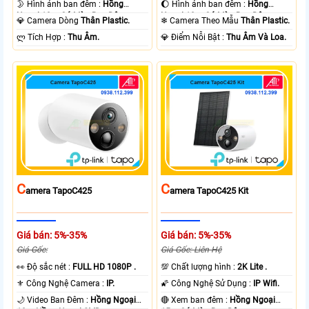
🌛 Hình ảnh ban đêm :
Hồng
🌔 Hình ảnh ban đêm :
Hồng
Ngoại 10m Có Màu Ban Ðêm.
Ngoại 10m Có Màu Ban Ðêm.
💎 Camera Dòng
Thân Plastic.
❄ Camera Theo Mẫu
Thân Plastic.
️ლ Tích Hợp :
Thu Âm.
️💎 Điểm Nỗi Bật :
Thu Âm Và Loa.
C
C
Amera TapoC425
Amera TapoC425 Kit
Giá bán: 5%-35%
Giá bán: 5%-35%
Giá Gốc:
Giá Gốc: Liên Hệ
️👀 Độ sắc nét :
FULL HD 1080P .
💯 Chất lượng hình :
2K Lite .
⚜️ Công Nghệ Camera :
IP.
🌠 Công Nghệ Sử Dụng :
IP Wifi.
🌙 Video Ban Đêm :
Hồng Ngoại
🔴 Xem ban đêm :
Hồng Ngoại