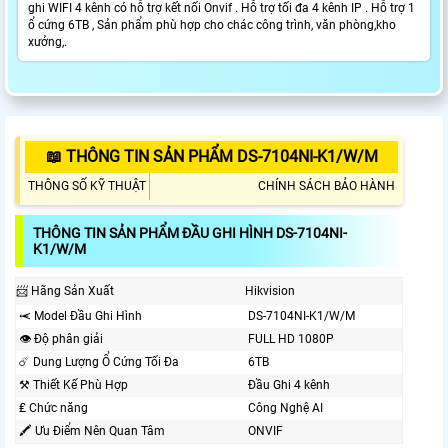
ghi WIFI 4 kênh có hỗ trợ kết nối Onvif . Hỗ trợ tối đa 4 kênh IP . Hỗ trợ 1
ổ cứng 6TB , Sản phẩm phù hợp cho chác công trình, văn phòng,kho
xưởng,.
📖 THÔNG TIN SẢN PHẨM DS-7104NI-K1/W/M
THÔNG SỐ KỸ THUẬT
CHÍNH SÁCH BẢO HÀNH
THÔNG TIN SẢN PHẨM ĐẦU GHI HÌNH DS-7104NI-
K1/W/M
📨 Hãng Sản Xuất
Hikvision
⥷ Model Đầu Ghi Hình
DS-7104NI-K1/W/M
👁 Độ phân giải
FULL HD 1080P
☄️ Dung Lượng Ổ Cứng Tối Đa
6TB
⚒ Thiết Kế Phù Hợp
Đầu Ghi 4 kênh
₤ Chức năng
Công Nghệ AI
🖍 Ưu Điểm Nên Quan Tâm
ONVIF