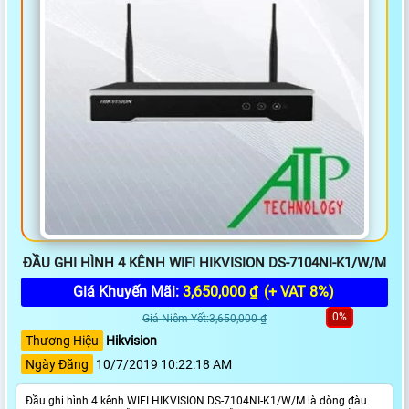
ĐẦU GHI HÌNH 4 KÊNH WIFI HIKVISION DS-7104NI-K1/W/M
Giá Khuyến Mãi:
3,650,000 ₫
(+ VAT 8%)
0%
Giá Niêm Yết:3,650,000 ₫
Thương Hiệu
Hikvision
Ngày Đăng
10/7/2019 10:22:18 AM
Đầu ghi hình 4 kênh WIFI HIKVISION DS-7104NI-K1/W/M là dòng đàu