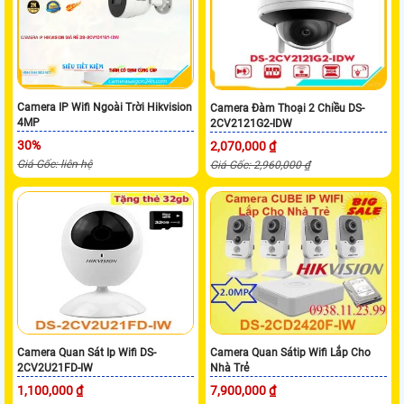
Camera IP Wifi Ngoài Trời Hikvision
Camera Đàm Thoại 2 Chiều DS-
4MP
2CV2121G2-IDW
30%
2,070,000 ₫
Giá Gốc: liên hệ
Giá Gốc: 2,960,000 ₫
Camera Quan Sát Ip Wifi DS-
Camera Quan Sátip Wifi Lắp Cho
2CV2U21FD-IW
Nhà Trẻ
1,100,000 ₫
7,900,000 ₫