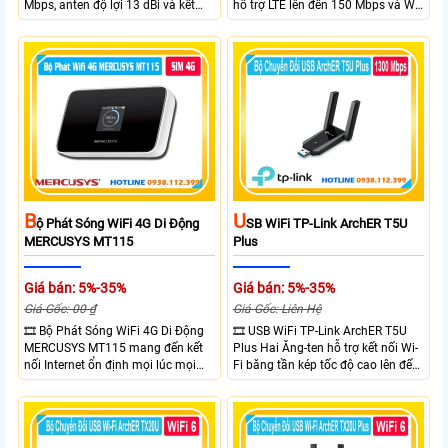
Mbps, anten độ lợi 13 dBi và kết
hỗ trợ LTE lên đến 150 Mbps và Wi-
nối đường dài trên 10 km trong
Fi 2.4 GHz lên đến 300 Mbps với
điều kiện phù hợp. Trang bị cổng
thiết kế với vỏ chống chịu thời tiết
Ethernet Shielded 10/100 Mbps, hỗ
chuẩn IP65, chống sét ±6kV và
trợ PoE Passive, MAXtream TDMA,
chống tĩnh điện ±15kV
quản lý tập trung và phân tích
quang phổ. Chuẩn IPX5 giúp tăng
khả năng chống chịu thời tiết.
B
U
Ộ Phát Sóng WiFi 4G Di Động
SB WiFi TP-Link ArchER T5U
MERCUSYS MT115
Plus
Giá bán: 5%-35%
Giá bán: 5%-35%
Giá Gốc: 00 ₫
Giá Gốc: Liên Hệ
🎞 Bộ Phát Sóng WiFi 4G Di Động
🎞 USB WiFi TP-Link ArchER T5U
MERCUSYS MT115 mang đến kết
Plus Hai Ăng-ten hỗ trợ kết nối Wi-
nối Internet ổn định mọi lúc mọi
Fi băng tần kép tốc độ cao lên đến
nơi với tốc độ 4G LTE tải xuống lên
1300 Mbps. Hai ăng-ten ngoài kết
đến 150Mbps. Chuẩn WiFi 6
hợp công nghệ Beamforming giúp
AX300, pin 2400mAh hoạt động
tăng cường tín hiệu và vùng phủ
đến 10 giờ và khả năng kết nối
sóng. USB 3.0 cho tốc độ truyền dữ