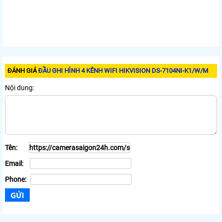
ĐÁNH GIÁ
ĐẦU GHI HÌNH 4 KÊNH WIFI HIKVISION DS-7104NI-K1/W/M
Nội dung:
Tên:
Email:
Phone: