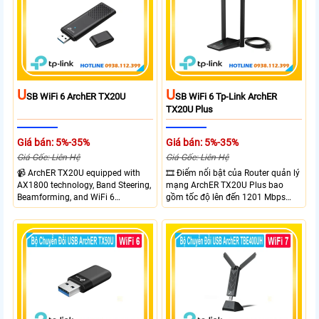
cùng lúc 10 thiết bị
liệu nhanh. Hỗ trợ Windows 10/11
và cài đặt dễ dàng không cần đĩa
CD,bảo mật WPA3 cho quyền riêng
tư
U
U
SB WiFi 6 ArchER TX20U
SB WiFi 6 Tp-Link ArchER
TX20U Plus
Giá bán: 5%-35%
Giá bán: 5%-35%
Giá Gốc: Liên Hệ
Giá Gốc: Liên Hệ
📹 ArchER TX20U equipped with
🎞 Điểm nổi bật của Router quản lý
AX1800 technology, Band Steering,
mạng ArchER TX20U Plus bao
Beamforming, and WiFi 6
gồm tốc độ lên đến 1201 Mbps
transmission. Band Steering
trên băng tần 5 GHz và 574 Mbps
technology optimizes connections,
trên băng tần 2.4 GHz. công nghệ
Beamforming enhances signal
Band Steering, Beamforming và
focus for better coverage. Upgrade
Wifi 6 cung cấp hiệu suất cao và
your network experience with
ổn định cho mạng Wi-Fi của bạn.
leading-edge features.