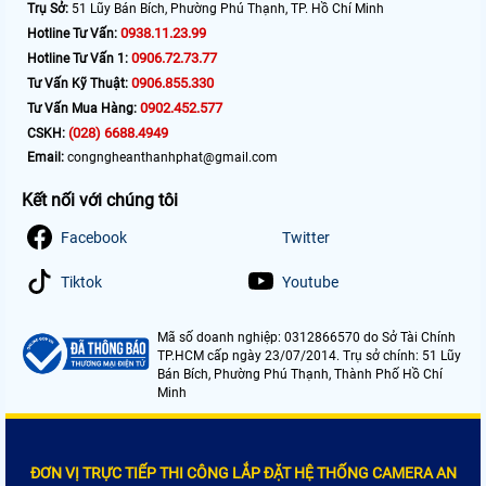
Trụ Sở:
51 Lũy Bán Bích, Phường Phú Thạnh, TP. Hồ Chí Minh
0938.11.23.99
Hotline Tư Vấn:
0906.72.73.77
Hotline Tư Vấn 1:
0906.855.330
Tư Vấn Kỹ Thuật:
0902.452.577
Tư Vấn Mua Hàng:
(028) 6688.4949
CSKH:
Email:
congngheanthanhphat@gmail.com
Kết nối với chúng tôi
Facebook
Twitter
Tiktok
Youtube
Mã số doanh nghiệp: 0312866570 do Sở Tài Chính
TP.HCM cấp ngày 23/07/2014. Trụ sở chính: 51 Lũy
Bán Bích, Phường Phú Thạnh, Thành Phố Hồ Chí
Minh
ĐƠN VỊ TRỰC TIẾP THI CÔNG LẮP ĐẶT HỆ THỐNG CAMERA AN