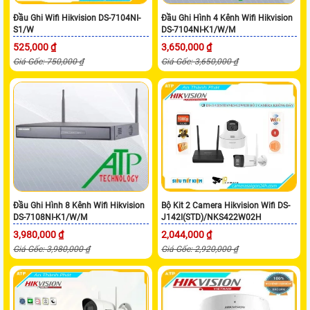
Đầu Ghi Wifi Hikvision DS-7104NI-
Đầu Ghi Hình 4 Kênh Wifi Hikvision
S1/W
DS-7104NI-K1/W/M
525,000 ₫
3,650,000 ₫
Giá Gốc: 750,000 ₫
Giá Gốc: 3,650,000 ₫
Đầu Ghi Hình 8 Kênh Wifi Hikvision
Bộ Kit 2 Camera Hikvision Wifi DS-
DS-7108NI-K1/W/M
J142I(STD)/NKS422W02H
3,980,000 ₫
2,044,000 ₫
Giá Gốc: 3,980,000 ₫
Giá Gốc: 2,920,000 ₫