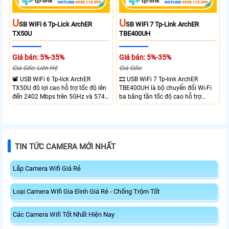
U
U
SB WiFi 6 Tp-Lick ArchER
SB WiFi 7 Tp-Link ArchER
TX50U
TBE400UH
Giá bán: 5%-35%
Giá bán: 5%-35%
Giá Gốc: Liên Hệ
Giá Gốc:
📽 USB WiFi 6 Tp-lick ArchER
🎞 USB WiFi 7 Tp-link ArchER
TX50U độ lợi cao hỗ trợ tốc độ lên
TBE400UH là bộ chuyển đổi Wi-Fi
đến 2402 Mbps trên 5GHz và 574
ba băng tần tốc độ cao hỗ trợ
Mbps trên 2.4GHz mang đến kết
2882 Mbps trên 6GHz, 2882 Mbps
nối không dây nhanh và ổn định.
trên 5GHz và 688 Mbps trên
Tích hợp ăng-ten độ lợi cao mở
2.4GHz. Trang bị 2 ăng-ten ngoài
rộng vùng phủ, giảm độ trễ. USB
công suất cao, kết nối USB 3.0, đi
3.0 tốc độ cao hỗ trợ truyền tải dữ
kèm đế cắm và cáp nối dài. Phù
TIN TỨC CAMERA MỚI NHẤT
liệu nhanh, kết hợp WPA3 tăng
hợp nâng cấp kết nối không dây
cường bảo mật.
tốc độ cao cho máy tính.
Lắp Camera Wifi Giá Rẻ
Loại Camera Wifi Gia Đình Giá Rẻ - Chống Trộm Tốt
Các Camera Wifi Tốt Nhất Hiện Nay