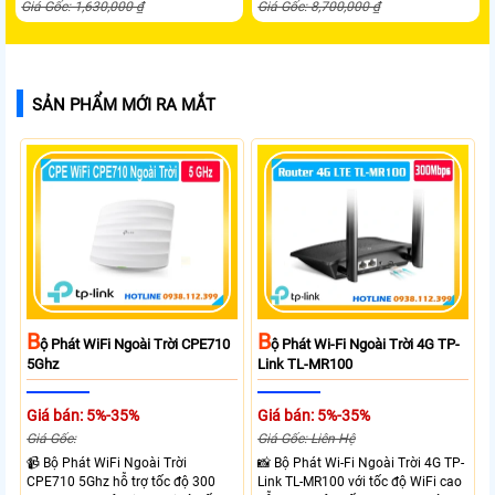
Giá Gốc: 1,630,000 ₫
Giá Gốc: 8,700,000 ₫
SẢN PHẨM MỚI RA MẮT
B
B
Ộ Phát WiFi Ngoài Trời CPE710
Ộ Phát Wi-Fi Ngoài Trời 4G TP-
5Ghz
Link TL-MR100
Giá bán: 5%-35%
Giá bán: 5%-35%
Giá Gốc:
Giá Gốc: Liên Hệ
📹 Bộ Phát WiFi Ngoài Trời
📸 Bộ Phát Wi-Fi Ngoài Trời 4G TP-
CPE710 5Ghz hỗ trợ tốc độ 300
Link TL-MR100 với tốc độ WiFi cao