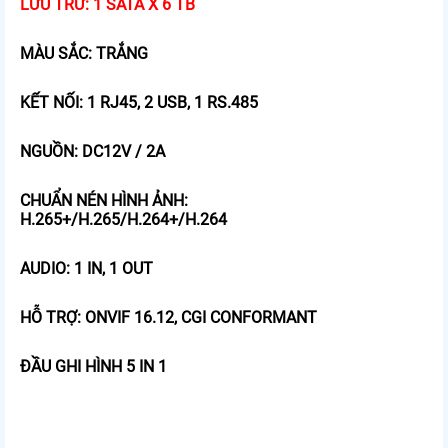
LƯU TRỮ: 1 SATA X 6 TB
MÀU SẮC: TRẮNG
KẾT NỐI: 1 RJ45, 2 USB, 1 RS.485
NGUỒN: DC12V / 2A
CHUẨN NÉN HÌNH ẢNH:
H.265+/H.265/H.264+/H.264
AUDIO: 1 IN, 1 OUT
HỖ TRỢ: ONVIF 16.12, CGI CONFORMANT
ĐẦU GHI HÌNH 5 IN 1