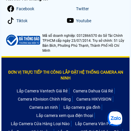
Facebook
Twitter
Tiktok
Youtube
Mã số doanh nghiệp: 0312866570 do Sở Tài Chính
TP.HCM cấp ngày 23/07/2014. Trụ sở chính: 51 Lũy
Bán Bích, Phường Phú Thạnh, Thành Phố Hồ Chí
Minh
ĐƠN VỊ TRỰC TIẾP THI CÔNG LẮP ĐẶT HỆ THỐNG CAMERA AN
NINH
Lắp Camera Vantech Giá Rẻ
Camera Dahua Giá Rẻ
Camera Kbvision Chính Hãng
Camera HIKVISION
Camera an ninh
Lắp camera gia đình
Lắp camera xem qua điện thoại
Lắp Camera Cửa Hàng Loại Nào
Lắp Camera Văn Phòng