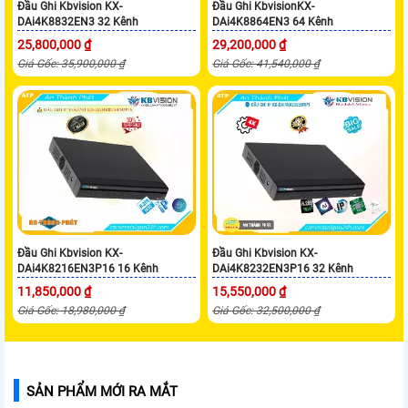
Đầu Ghi Kbvision KX-
Đầu Ghi KbvisionKX-
DAi4K8832EN3 32 Kênh
DAi4K8864EN3 64 Kênh
25,800,000 ₫
29,200,000 ₫
Giá Gốc: 35,900,000 ₫
Giá Gốc: 41,540,000 ₫
Đầu Ghi Kbvision KX-
Đầu Ghi Kbvision KX-
DAi4K8216EN3P16 16 Kênh
DAi4K8232EN3P16 32 Kênh
11,850,000 ₫
15,550,000 ₫
Giá Gốc: 18,980,000 ₫
Giá Gốc: 32,500,000 ₫
SẢN PHẨM MỚI RA MẮT