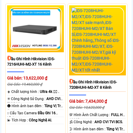
Đ
Ầu Ghi Hình Hikvision IDS-
7216HUHI-M2-XT 16 Kênh
Giá bán: 13,622,000 ₫
Đ
Ầu Ghi Hình Hikvision IDS-
Giá Gốc: 19,460,000 ₫
7208HUHI-M2-XT 8 Kênh
☀️ Chất lượng hình :
Ultra 4k 👍🏾 .
✳️ Công Nghệ Sử Dụng :
AHD CVI
Giá bán: 7,434,000 ₫
TVI BCS.
🌚 Hình ảnh ban đêm :
Từng Vị Trí
Giá Gốc: 10,620,000 ₫
Camera .
↕️ Cấu Tạo Camera
Đầu Ghi 16
💯 Hình Ành Chất Lượng :
FULL HD
kênh.
1080P .
️💫 Tích Hợp :
Công Nghệ AI.
🕉️ Công Nghệ :
AHD CVI TVI BCS.
🌛 Hình ảnh ban đêm :
Từng Vị Trí