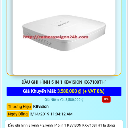
ĐẦU GHI HÌNH 5 IN 1 KBVISION KX-7108TH1
Giá Khuyến Mãi:
3,580,000 ₫
(+ VAT 8%)
0%
Giá Niêm Yết:3,580,000 ₫
Thương Hiệu
KBvision
Ngày Đăng
3/14/2019 11:04:12 AM
Đầu ghi hình 8 kênh + 2 kênh IP 5 in 1 KBVISON KX-7108TH1 là dòng