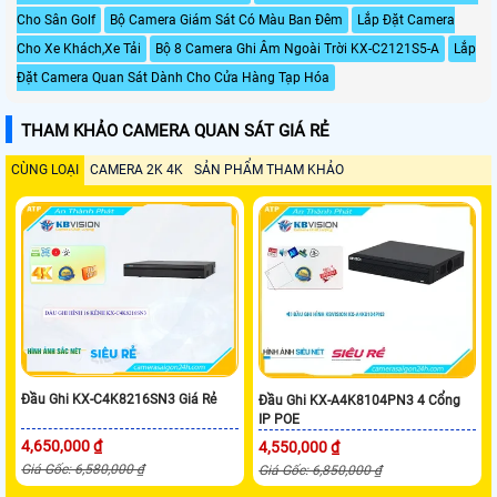
Cho Sân Golf
Bộ Camera Giám Sát Có Màu Ban Đêm
Lắp Đặt Camera
Cho Xe Khách,Xe Tải
Bộ 8 Camera Ghi Âm Ngoài Trời KX-C2121S5-A
Lắp
Đặt Camera Quan Sát Dành Cho Cửa Hàng Tạp Hóa
THAM KHẢO CAMERA QUAN SÁT GIÁ RẺ
CÙNG LOẠI
CAMERA 2K 4K
SẢN PHẨM THAM KHẢO
Đầu Ghi KX-C4K8216SN3 Giá Rẻ
Đầu Ghi KX-A4K8104PN3 4 Cổng
IP POE
4,650,000 ₫
4,550,000 ₫
Giá Gốc: 6,580,000 ₫
Giá Gốc: 6,850,000 ₫