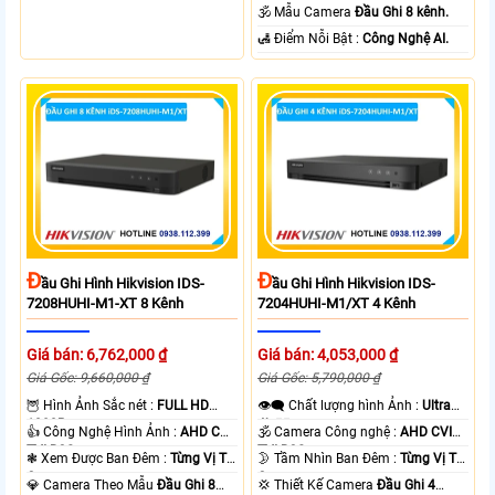
Camera .
🕉️ Mẫu Camera
Đầu Ghi 8 kênh.
️🛃 Điểm Nỗi Bật :
Công Nghệ AI.
Đ
Đ
Ầu Ghi Hình Hikvision IDS-
Ầu Ghi Hình Hikvision IDS-
7208HUHI-M1-XT 8 Kênh
7204HUHI-M1/XT 4 Kênh
Giá bán: 6,762,000 ₫
Giá bán: 4,053,000 ₫
Giá Gốc: 9,660,000 ₫
Giá Gốc: 5,790,000 ₫
🦉 Hình Ảnh Sắc nét :
FULL HD
👁️‍🗨 Chất lượng hình Ảnh :
Ultra
1080P .
4k 👍🏾 .
👍 Công Nghệ Hình Ảnh :
AHD CVI
🕉️ Camera Công nghệ :
AHD CVI
TVI BCS.
TVI BCS.
❃ Xem Được Ban Đêm :
Từng Vị Trí
🌛 Tầm Nhìn Ban Đêm :
Từng Vị Trí
Camera .
Camera .
💎 Camera Theo Mẫu
Đầu Ghi 8
💢 Thiết Kế Camera
Đầu Ghi 4