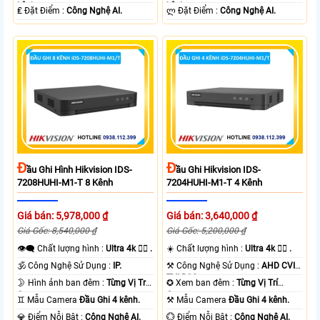
kênh.
kênh.
️₤ Đặt Điểm :
Công Nghệ AI.
️ლ Đặt Điểm :
Công Nghệ AI.
Đ
Đ
Ầu Ghi Hình Hikvision IDS-
Ầu Ghi Hikvision IDS-
7208HUHI-M1-T 8 Kênh
7204HUHI-M1-T 4 Kênh
Giá bán: 5,978,000 ₫
Giá bán: 3,640,000 ₫
Giá Gốc: 8,540,000 ₫
Giá Gốc: 5,200,000 ₫
👁️‍🗨 Chất lượng hình :
Ultra 4k 👍🏾 .
☀️ Chất lượng hình :
Ultra 4k 👍🏾 .
🕉️ Công Nghệ Sử Dụng :
IP.
⚒ Công Nghệ Sử Dụng :
AHD CVI
TVI BCS.
🌛 Hình ảnh ban đêm :
Từng Vị Trí
✪ Xem ban đêm :
Từng Vị Trí
Camera .
Camera .
♊ Mẫu Camera
Đầu Ghi 4 kênh.
⚒ Mẫu Camera
Đầu Ghi 4 kênh.
️💎 Điểm Nỗi Bật :
Công Nghệ AI.
️💮 Điểm Nỗi Bật :
Công Nghệ AI.