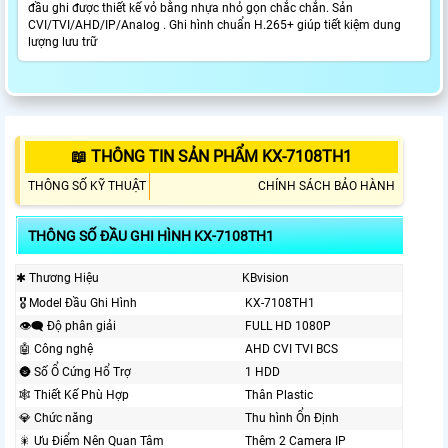
đầu ghi được thiết kế vỏ bằng nhựa nhỏ gọn chắc chắn. Sản
CVI/TVI/AHD/IP/Analog . Ghi hình chuẩn H.265+ giúp tiết kiệm dung
lượng lưu trữ
📖 THÔNG TIN SẢN PHẨM KX-7108TH1
THÔNG SỐ KỸ THUẬT
CHÍNH SÁCH BẢO HÀNH
THÔNG SỐ ĐẦU GHI HÌNH KX-7108TH1
✱ Thương Hiệu
KBvision
🎖️ Model Đầu Ghi Hình
KX-7108TH1
👁️‍🗨 Độ phân giải
FULL HD 1080P
🤖️ Công nghệ
AHD CVI TVI BCS
🌚 Số Ổ Cứng Hổ Trợ
1 HDD
🕸️ Thiết Kế Phù Hợp
Thân Plastic
💎 Chức năng
Thu hình Ổn Định
🎇 Ưu Điểm Nên Quan Tâm
Thêm 2 Camera IP