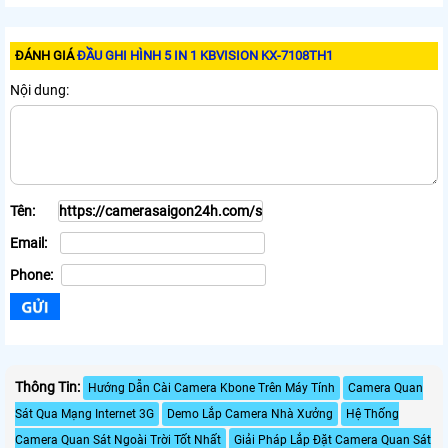
ĐÁNH GIÁ
ĐẦU GHI HÌNH 5 IN 1 KBVISION KX-7108TH1
Nội dung:
Tên:
Email:
Phone:
Thông Tin:
Hướng Dẫn Cài Camera Kbone Trên Máy Tính
Camera Quan
Sát Qua Mạng Internet 3G
Demo Lắp Camera Nhà Xưởng
Hệ Thống
Camera Quan Sát Ngoài Trời Tốt Nhất
Giải Pháp Lắp Đặt Camera Quan Sát