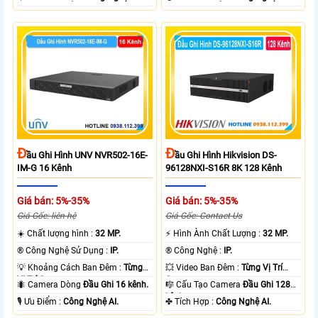
Đ
Đ
Ầu Ghi Hình UNV NVR502-16E-
Ầu Ghi Hình Hikvision DS-
IM-G 16 Kênh
96128NXI-S16R 8K 128 Kênh
Giá bán: 5%-35%
Giá bán: 5%-35%
Giá Gốc: liên hệ
Giá Gốc: Contact Us
☀️ Chất lượng hình :
32 MP.
️⚡ Hình Ành Chất Lượng :
32 MP.
®️ Công Nghệ Sử Dụng :
IP.
®️ Công Nghệ :
IP.
💡 Khoảng Cách Ban Đêm :
Từng
💥 Video Ban Đêm :
Từng Vị Trí
Vị Trí Camera .
Camera .
🐜 Camera Dòng
Đầu Ghi 16 kênh.
🎼️ Cấu Tạo Camera
Đầu Ghi 128
kênh.
️🎙 Ưu Điểm :
Công Nghệ AI.
️✤ Tích Hợp :
Công Nghệ AI.