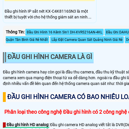
Đầu ghi hình IP sắt nét KX-C4K8116SN3 là một
thiết bị tuyệt vời cho hệ thống giám sát an ninh.
Với chip xử lý hình ảnh SMD Plus, nó mang đến khả
năng xử lý hình ảnh mượt mà và chất lượng cao.
Thông Tin:
Đầu Ghi Hình 16 Kênh 5In1 DH-XVR5216AN-4KL
Đầu Ghi DAHU
Thiết bị còn được trang bị công nghệ xử lý hình
ảnh động cao cấp, giúp nắm bắt mọi chi tiết trong
Quận Tân Bình Giá Rẻ Nhất
Lắp Đặt Camera Quan Sát Quảng Ninh Giá Rẻ
D
tầm nhìn
ĐẦU GHI HÌNH CAMERA LÀ GÌ
Đầu ghi hình camera hay còn gọi là đầu thu camera, đầu thu kỹ thuật số 
camera xem qua mạng điện thoại từ xa dễ dàng hơn. ngoài ra đầu ghi là 
định nhiều vấn đề liên quan đến hệ thống camera quan sát như: thời g
ĐẦU GHI HÌNH CAMERA CÓ BAO NHIÊU LO
Phân loại theo công nghệ Đầu ghi hình có 2 công nghệ 
Đầu ghi hình HD analog:
Đầu ghi camera HD analog viết tắt là DVR(Di