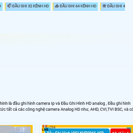
D
📫 ĐẦU GHI 32 KÊNH HD
📥 ĐẦU GHI 64 KÊNH HD
📇 ĐẦU GHI 4
 hình camera có nhiều loại và giá khác nhau, điều đáng
mua đầu ghi camera là chuẩn ghi hình ảnh của đầu ghi,
c gói camera giá rẻ có chất lượng ghi hình FULL HD
nhiên camera vẫn độ phân giải 2.0Mp do đó đầu ghi
 ghi hết thông số của camera. tốt nhất khách hàng nên
 ghi hình ghi đúng chuẩn P để có hình ảnh đẹp hơn và
chính là đầu ghi hình camera Ip và Đầu Ghi Hình HD analog , Đầu ghi hình
 tức tất cả các công nghệ camera Analog HD như, AHD, CVI,TVI BSC, và c
i đa chất lượng hình ảnh của camera truyền về, Đầu ghi
ng thiết kế và có giá chênh lệch nhau không nhiều tuy
sử dụng đầu ghi hình thương hiệu Dahua hoặc thương
284
on để dễ dàng sử dụng và kết nối từ xa..