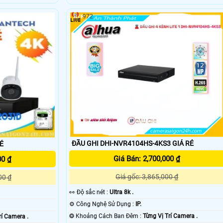
972
ĐẦU GHI DHI-NVR4104HS-4KS3 GIÁ RẺ
Ẻ
Giá Bán: 2,700,000 ₫
00 ₫
Giá gốc: 3,865,000 ₫
00 ₫
️👀 Độ sắc nét :
Ultra 8k .
⚙ Công Nghệ Sử Dụng :
IP.
❂ Khoảng Cách Ban Đêm :
Từng Vị Trí Camera .
rí Camera .