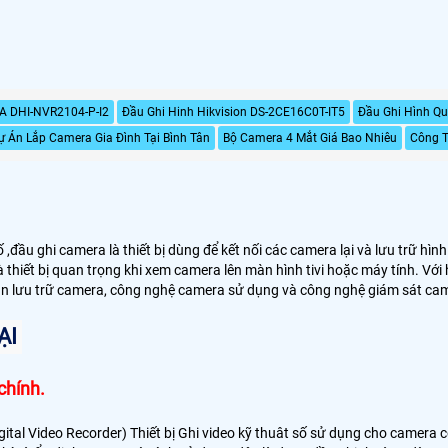
A DHI-NVR2104-P-I2
Đầu Ghi Hinh Hikvision DS-2CE16C0T-IT5
Đầu Ghi Hình Qu
ự Án Lắp Camera Gia Đình Tại Bình Tân
Bộ Camera 4 Mắt Giá Bao Nhiêu
Công T
,đầu ghi camera là thiết bị dùng để kết nối các camera lại và lưu trữ hìn
thiết bị quan trọng khi xem camera lên màn hình tivi hoặc máy tính. Với h
ian lưu trữ camera, công nghệ camera sử dụng và công nghệ giám sát ca
ẠI
chính.
gital Video Recorder) Thiết bị Ghi video kỹ thuât số sử dụng cho camer