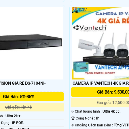
8737
ISION GIÁ RẺ DS-7104NI-
CAMERA IP VANTECH 4K GIÁ R
Giá Bán: 9,500,0
Giá Bán: 5%-35%
Giá gốc: 12,500,0
Giá gốc: liên hệ
✨ Chất lượng hình :
Ultra 4k 👍🏾 .
nh :
Ultra 2k + .
🏆 Công Nghệ :
IP.
🕉️ Công Nghệ Sử Dụng :
IP POE.
❈ Khoảng Cách Ban Đêm :
Từng Vị T