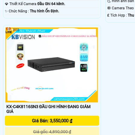
💎 Thiết Kế Camera
Đầu Ghi 64 kênh.
🕸️ Camera The
️✨ Chức Năng :
Thu hình Ổn Định.
️₤ Tích Hợp :
Thu 
808
KX-C4K8116SN3 ĐẦU GHI HÌNH ĐANG GIẢM
GIÁ
Giá Bán: 3,550,000 ₫
Giá gốc: 4,890,000 ₫