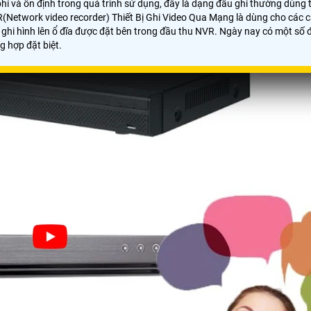
chi phí và ổn định trong quá trình sử dụng, đây là dạng đầu ghi thường dùn
R(Network video recorder) Thiết Bị Ghi Video Qua Mạng là dùng cho các 
ghi hình lên ổ đĩa được đặt bên trong đầu thu NVR. Ngày nay có một số 
g hợp đặt biệt.