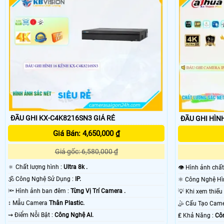
ĐẦU GHI KX-C4K8216SN3 GIÁ RẺ
ĐẦU GHI HÌNH
Giá Bán: 4,650,000 ₫
Giá gốc: 6,580,000 ₫
🔅 Chất lượng hình :
Ultra 8k .
👁 Hình ảnh chấ
🕉️ Công Nghệ Sử Dụng :
IP.
🔦 Hình ảnh ban đêm :
Từng Vị Trí Camera .
↕️ Mẫu Camera
Thân Plastic.
🤹 Cấu Tạo Cam
️⇝ Điểm Nỗi Bật :
Công Nghệ AI.
️₤ Khả Năng :
Côn