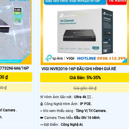
-7732NI-M4/16P
VIGI NVR2016-16P ĐẦU GHI HÌNH GIÁ RẺ
'
00 ₫
Giá Bán: 5%-35%
00 ₫
Giá gốc: 00 ₫
💯 Hình Ảnh Sắc nét :
Ultra 4k 👍🏾 .
🤖️ Công Nghệ Hình Ảnh :
IP POE.
rí Camera .
⭐ Khi xem thiếu sáng :
Từng Vị Trí Camera .
h.
👑 Camera Theo Mẫu
Đầu Ghi 16 kênh.
️⇝ Đặt Điểm :
Công Nghệ AI.