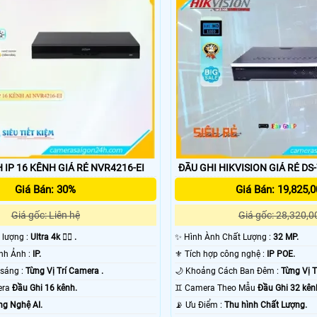
 IP 16 KÊNH GIÁ RẺ NVR4216-EI
ĐẦU GHI HIKVISION GIÁ RẺ DS
Giá Bán: 30%
Giá Bán: 19,825,0
Giá gốc: Liên hệ
Giá gốc: 28,320,0
t lượng :
Ultra 4k 👍🏾 .
✨ Hình Ành Chất Lượng :
32 MP.
⚛️ Công Nghệ Hình Ảnh :
IP.
⚜️ Tích hợp công nghệ :
IP POE.
💡 Khi xem thiếu sáng :
Từng Vị Trí Camera .
🌙 Khoảng Cách Ban Đêm :
Từng Vị T
era
Đầu Ghi 16 kênh.
♊ Camera Theo Mẫu
Đầu Ghi 32 kên
g Nghệ AI.
️📡 Ưu Điểm :
Thu hình Chất Lượng.