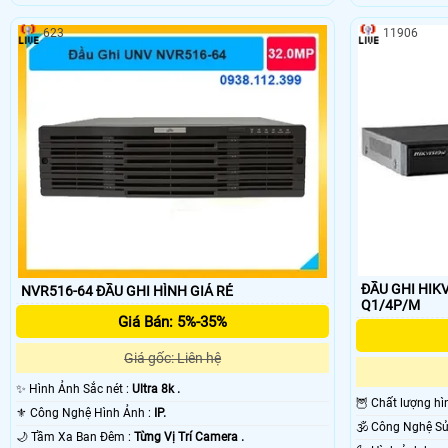
623
11906
ĐẦU GHI HIKV
NVR516-64 ĐẦU GHI HÌNH GIÁ RẺ
Q1/4P/M
Giá Bán: 5%-35%
Giá gốc: Liên hệ
✨ Hình Ảnh Sắc nét :
Ultra 8k .
🦉 Chất lượng hì
⚜️ Công Nghệ Hình Ảnh :
IP.
🌙 Tầm Xa Ban Đêm :
Từng Vị Trí Camera .