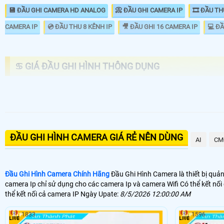
💾 ĐẦU GHI CAMERA HD ANALOG
📀 ĐẦU GHI CAMERA IP
🎞 ĐẦU TH
CAMERA IP
💿 ĐẦU THU 8 KÊNH IP
🎥 ĐẦU GHI 16 CAMERA IP
💻 ĐẦ
♋ GIÁ ĐẦU GHI HÌNH THÔNG DỤNG
LOẠI CAMERA AI
GIÁ 
ĐẦU GHI HÌNH CAMERA GIÁ RẺ NÊN DÙNG
📦 Đầu Ghi 4 Kênh KBvision
1.4
AI
CM
📼 Đầu Ghi 8 kênh Dahua
1.9
Đầu Ghi Hình Camera Chính Hãng
Đầu Ghi Hình Camera là thiết bị quản 
🗄 Đầu Ghi Hính 16 Kênh Hikvision
57.
camera Ip chỉ sử dụng cho các camera Ip và camera Wifi Có thể kết nố
thể kết nối cả camera IP Ngày Upate:
8/5/2026 12:00:00 AM
📬 Đầu Ghi 4 kênh Dahua FULL HD 1080P
10
1833
1596