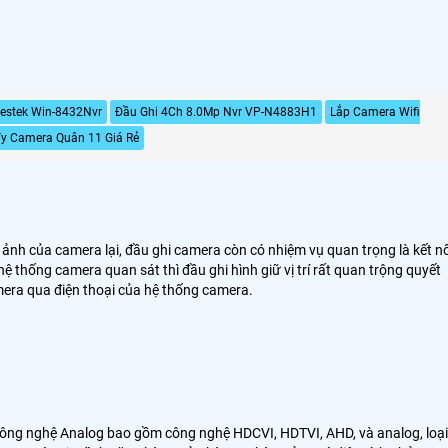
estek Win-8432Nvr
Đầu Ghi 4Ch 8.0Mp Nvr VP-N4883H1
Lắp Camera Wifi
y Camera Quân 11 Giá Rẻ
h ảnh của camera lại, đầu ghi camera còn có nhiệm vụ quan trọng là kết nố
ệ thống camera quan sát thì đầu ghi hình giữ vị trí rất quan trộng quyết
mera qua điện thoại của hệ thống camera.
a công nghệ Analog bao gồm công nghệ HDCVI, HDTVI, AHD, và analog, loại