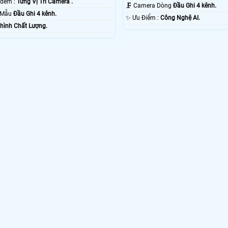
🌜 Hình ảnh ban đêm :
Từng Vị Trí Camera .
🗜️ Camera Dòng
Đầu Ghi 4 kênh.
o Mẫu
Đầu Ghi 4 kênh.
️✨ Ưu Điểm :
Công Nghệ AI.
hình Chất Lượng.