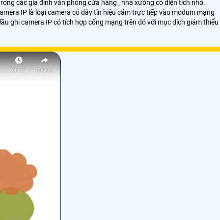
g trong các gia đình văn phòng cửa hàng , nhà xưởng có diện tích nhỏ.
camera IP là loại camera có dây tín hiệu cắm trực tiếp vào modum mạng
đầu ghi camera IP có tích hợp cổng mạng trên đó với mục đích giảm thiểu