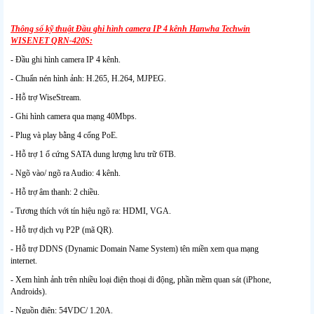
Thông số kỹ thuật Đầu ghi hình camera IP 4 kênh Hanwha Techwin
WISENET QRN-420S:
- Đầu ghi hình camera IP 4 kênh.
- Chuẩn nén hình ảnh: H.265, H.264, MJPEG.
- Hỗ trợ WiseStream.
- Ghi hình camera qua mạng 40Mbps.
- Plug và play bằng 4 cổng PoE.
- Hỗ trợ 1 ổ cứng SATA dung lượng lưu trữ 6TB.
- Ngõ vào/ ngõ ra Audio: 4 kênh.
- Hỗ trợ âm thanh: 2 chiều.
- Tương thích với tín hiệu ngõ ra: HDMI, VGA.
- Hỗ trợ dịch vụ P2P (mã QR).
- Hỗ trợ DDNS (Dynamic Domain Name System) tên miền xem qua mạng
internet.
- Xem hình ảnh trên nhiều loại điện thoại di động, phần mềm quan sát (iPhone,
Androids).
- Nguồn điện: 54VDC/ 1.20A.