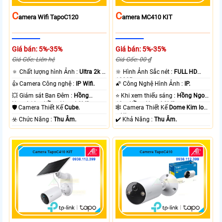
C
C
Amera Wifi TapoC120
Amera MC410 KIT
Giá bán: 5%-35%
Giá bán: 5%-35%
Giá Gốc: Liên hệ
Giá Gốc: 00 ₫
🔅 Chất lượng hình Ảnh :
Ultra 2k +
🔆 Hình Ảnh Sắc nét :
FULL HD
.
1080P .
👍 Camera Công nghệ :
IP Wifi.
🌠 Công Nghệ Hình Ảnh :
IP.
💥 Giám sát Ban Đêm :
Hồng
⭐ Khi xem thiếu sáng :
Hồng Ngoại
Ngoại 10m Hồng Ngoại SMD.
10m Hồng Ngoại SMD.
🛡 Camera Thiết Kế
Cube.
🕸️ Camera Thiết Kế
Dome Kim loại
+ Nhựa.
️☣️ Chức Năng :
Thu Âm.
️✔️ Khả Năng :
Thu Âm.