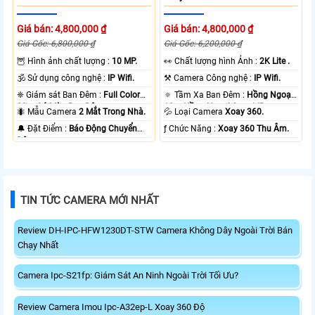
Giá bán: 4,800,000 ₫
Giá bán: 4,800,000 ₫
Giá Gốc: 6,800,000 ₫
Giá Gốc: 6,200,000 ₫
🦉 Hình ảnh chất lượng :
10 MP.
️👀 Chất lượng hình Ảnh :
2K Lite .
🕉️ Sử dụng công nghệ :
IP Wifi.
⚒ Camera Công nghệ :
IP Wifi.
❈ Giám sát Ban Đêm :
Full Color
🔅 Tầm Xa Ban Đêm :
Hồng Ngoại
20m Có Màu Ban Ðêm.
10m Hồng Ngoại Smart IR.
🐜 Mẫu Camera
2 Mắt Trong Nhà.
💦 Loại Camera
Xoay 360.
️🔔 Đặt Điểm :
Báo Động Chuyển
️ƒ Chức Năng :
Xoay 360 Thu Âm.
Động.
TIN TỨC CAMERA MỚI NHẤT
Review DH-IPC-HFW1230DT-STW Camera Không Dây Ngoài Trời Bán
Chạy Nhất
Camera Ipc-S21fp: Giám Sát An Ninh Ngoài Trời Tối Ưu?
Review Camera Imou Ipc-A32ep-L Xoay 360 Độ