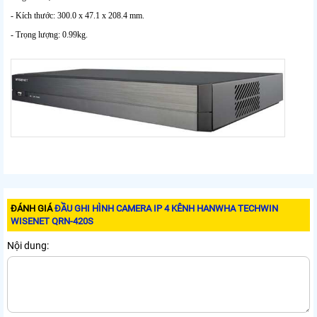
- Kích thước: 300.0 x 47.1 x 208.4 mm.
- Trọng lượng: 0.99kg.
ĐÁNH GIÁ
ĐẦU GHI HÌNH CAMERA IP 4 KÊNH HANWHA TECHWIN
WISENET QRN-420S
Nội dung: