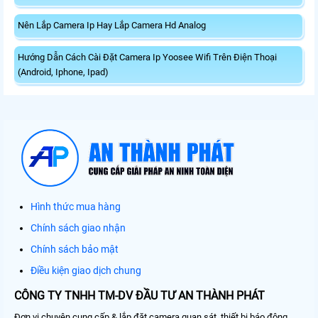
Nên Lắp Camera Ip Hay Lắp Camera Hd Analog
Hướng Dẫn Cách Cài Đặt Camera Ip Yoosee Wifi Trên Điện Thoại
(Android, Iphone, Ipad)
Hình thức mua hàng
Chính sách giao nhận
Chính sách bảo mật
Điều kiện giao dịch chung
CÔNG TY TNHH TM-DV ĐẦU TƯ AN THÀNH PHÁT
Đơn vị chuyên cung cấp & lắp đặt camera quan sát, thiết bị báo động,