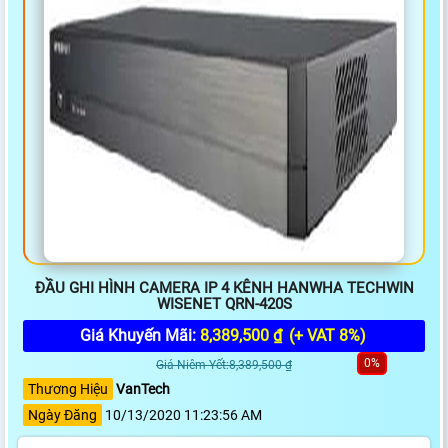
ĐẦU GHI HÌNH CAMERA IP 4 KÊNH HANWHA TECHWIN
WISENET QRN-420S
Giá Khuyến Mãi:
8,389,500 ₫
(+ VAT 8%)
0%
Giá Niêm Yết:8,389,500 ₫
Thương Hiệu
VanTech
Ngày Đăng
10/13/2020 11:23:56 AM