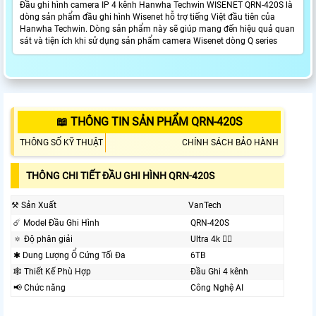
Đầu ghi hình camera IP 4 kênh Hanwha Techwin WISENET QRN-420S là
dòng sản phẩm đầu ghi hình Wisenet hỗ trợ tiếng Việt đầu tiên của
Hanwha Techwin. Dòng sản phẩm này sẽ giúp mang đến hiệu quả quan
sát và tiện ích khi sử dụng sản phẩm camera Wisenet dòng Q series
📖 THÔNG TIN SẢN PHẨM QRN-420S
THÔNG SỐ KỸ THUẬT
CHÍNH SÁCH BẢO HÀNH
THÔNG CHI TIẾT ĐẦU GHI HÌNH QRN-420S
⚒ Sản Xuất
VanTech
☄️ Model Đầu Ghi Hình
QRN-420S
🔅 Độ phân giải
Ultra 4k 👍🏾
✱ Dung Lượng Ổ Cứng Tối Đa
6TB
🕸️ Thiết Kế Phù Hợp
Đầu Ghi 4 kênh
📢 Chức năng
Công Nghệ AI