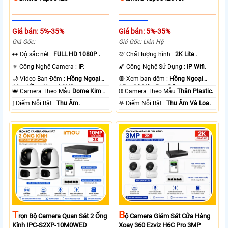
Giá bán: 5%-35%
Giá bán: 5%-35%
Giá Gốc:
Giá Gốc: Liên Hệ
️👀 Độ sắc nét :
FULL HD 1080P .
💯 Chất lượng hình :
2K Lite .
⚜️ Công Nghệ Camera :
IP.
🌠 Công Nghệ Sử Dụng :
IP Wifi.
🌙 Video Ban Đêm :
Hồng Ngoại
🔴 Xem ban đêm :
Hồng Ngoại
10m Hồng Ngoại SMD.
15m Có Màu Ban Ðêm.
👑 Camera Theo Mẫu
Dome Kim
⛓ Camera Theo Mẫu
Thân Plastic.
loại + Nhựa.
️ƒ Điểm Nỗi Bật :
Thu Âm.
️☣️ Điểm Nỗi Bật :
Thu Âm Và Loa.
T
B
Rọn Bộ Camera Quan Sát 2 Ống
Ộ Camera Giám Sát Cửa Hàng
Kính IPC-S2XP-10M0WED
Xoay 360 Ezviz H6C Pro 3MP