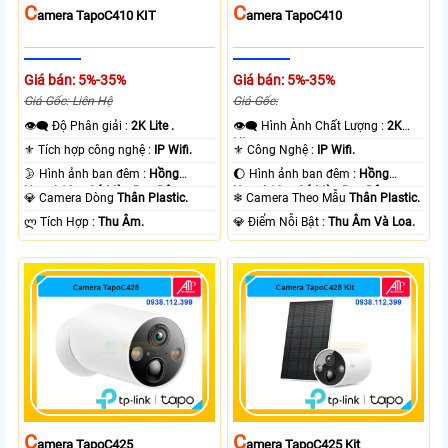
C
C
Amera TapoC410 KIT
Amera TapoC410
Giá bán: 5%-35%
Giá bán: 5%-35%
Giá Gốc: Liên Hệ
Giá Gốc:
👁️‍🗨 Độ Phân giải :
2K Lite .
👁️‍🗨 Hình Ành Chất Lượng :
2K
Lite .
⚜️ Tích hợp công nghệ :
IP Wifi.
⚜️ Công Nghệ :
IP Wifi.
🌛 Hình ảnh ban đêm :
Hồng
🌔 Hình ảnh ban đêm :
Hồng
Ngoại 10m Có Màu Ban Ðêm.
Ngoại 10m Có Màu Ban Ðêm.
💎 Camera Dòng
Thân Plastic.
❄ Camera Theo Mẫu
Thân Plastic.
️ლ Tích Hợp :
Thu Âm.
️💎 Điểm Nỗi Bật :
Thu Âm Và Loa.
C
C
Amera TapoC425
Amera TapoC425 Kit