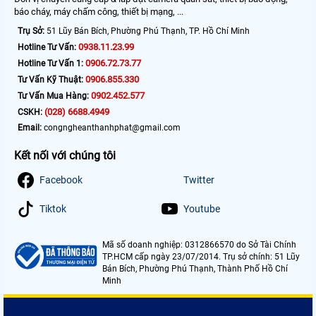
báo cháy, máy chấm công, thiết bị mạng, ...
Trụ Sở:
51 Lũy Bán Bích, Phường Phú Thạnh, TP. Hồ Chí Minh
0938.11.23.99
Hotline Tư Vấn:
0906.72.73.77
Hotline Tư Vấn 1:
0906.855.330
Tư Vấn Kỹ Thuật:
0902.452.577
Tư Vấn Mua Hàng:
(028) 6688.4949
CSKH:
Email:
congngheanthanhphat@gmail.com
Kết nối với chúng tôi
Facebook
Twitter
Tiktok
Youtube
Mã số doanh nghiệp: 0312866570 do Sở Tài Chính
TP.HCM cấp ngày 23/07/2014. Trụ sở chính: 51 Lũy
Bán Bích, Phường Phú Thạnh, Thành Phố Hồ Chí
Minh