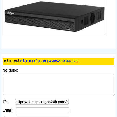
ĐÁNH GIÁ
ĐẦU GHI HÌNH DHI-XVR5208AN-4KL-8P
Nội dung:
Tên:
Email: