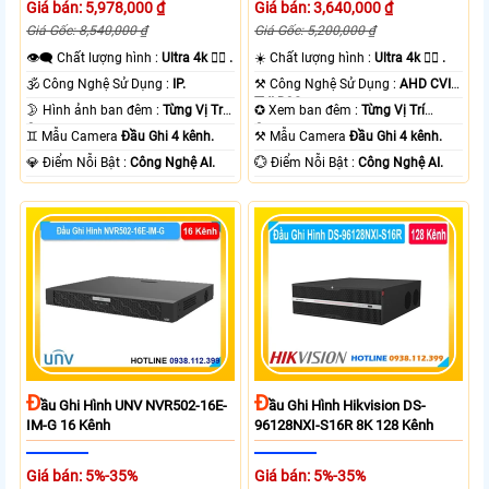
Giá bán: 5,978,000 ₫
Giá bán: 3,640,000 ₫
Giá Gốc: 8,540,000 ₫
Giá Gốc: 5,200,000 ₫
👁️‍🗨 Chất lượng hình :
Ultra 4k 👍🏾 .
☀️ Chất lượng hình :
Ultra 4k 👍🏾 .
🕉️ Công Nghệ Sử Dụng :
IP.
⚒ Công Nghệ Sử Dụng :
AHD CVI
TVI BCS.
🌛 Hình ảnh ban đêm :
Từng Vị Trí
✪ Xem ban đêm :
Từng Vị Trí
Camera .
Camera .
♊ Mẫu Camera
Đầu Ghi 4 kênh.
⚒ Mẫu Camera
Đầu Ghi 4 kênh.
️💎 Điểm Nỗi Bật :
Công Nghệ AI.
️💮 Điểm Nỗi Bật :
Công Nghệ AI.
Đ
Đ
Ầu Ghi Hình UNV NVR502-16E-
Ầu Ghi Hình Hikvision DS-
IM-G 16 Kênh
96128NXI-S16R 8K 128 Kênh
Giá bán: 5%-35%
Giá bán: 5%-35%