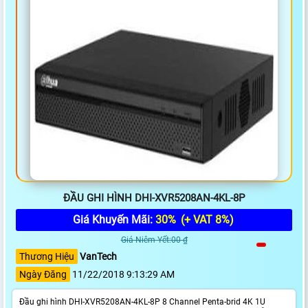
ĐẦU GHI HÌNH DHI-XVR5208AN-4KL-8P
Giá Khuyến Mãi:
30%
(+ VAT 8%)
Giá Niêm Yết:00 ₫
Thương Hiệu
VanTech
Ngày Đăng
11/22/2018 9:13:29 AM
Đầu ghi hình DHI-XVR5208AN-4KL-8P 8 Channel Penta-brid 4K 1U