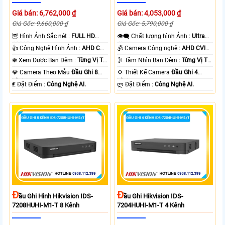
Giá bán: 6,762,000 ₫
Giá bán: 4,053,000 ₫
Giá Gốc: 9,660,000 ₫
Giá Gốc: 5,790,000 ₫
🦉 Hình Ảnh Sắc nét :
FULL HD
👁️‍🗨 Chất lượng hình Ảnh :
Ultra
1080P .
4k 👍🏾 .
👍 Công Nghệ Hình Ảnh :
AHD CVI
🕉️ Camera Công nghệ :
AHD CVI
TVI BCS.
TVI BCS.
❃ Xem Được Ban Đêm :
Từng Vị Trí
🌛 Tầm Nhìn Ban Đêm :
Từng Vị Trí
Camera .
Camera .
💎 Camera Theo Mẫu
Đầu Ghi 8
💢 Thiết Kế Camera
Đầu Ghi 4
kênh.
kênh.
️₤ Đặt Điểm :
Công Nghệ AI.
️ლ Đặt Điểm :
Công Nghệ AI.
Đ
Đ
Ầu Ghi Hình Hikvision IDS-
Ầu Ghi Hikvision IDS-
7208HUHI-M1-T 8 Kênh
7204HUHI-M1-T 4 Kênh