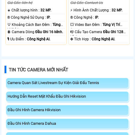
Giá Gốc: liên hệ
Giá Gốc: Contact Us
☀️ Chất lượng hình :
32 MP.
️⚡ Hình Ành Chất Lượng :
32 MP.
®️ Công Nghệ Sử Dụng :
IP.
®️ Công Nghệ :
IP.
💡 Khoảng Cách Ban Đêm :
Từng
💥 Video Ban Đêm :
Từng Vị Trí
Vị Trí Camera .
Camera .
🐜 Camera Dòng
Đầu Ghi 16 kênh.
🎼️ Cấu Tạo Camera
Đầu Ghi 128
kênh.
️🎙 Ưu Điểm :
Công Nghệ AI.
️✤ Tích Hợp :
Công Nghệ AI.
TIN TỨC CAMERA MỚI NHẤT
Camera Quan Sát Livestream Sự Kiện Giải Đấu Tennis
Hướng Dẫn Reset Mật Khẩu Đầu Ghi Hikvision
Đầu Ghi Hình Camera Hikvision
Đầu Ghi Hình Camera Dahua