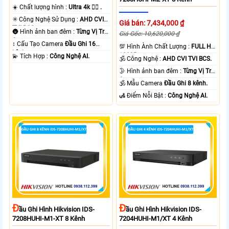
☀️ Chất lượng hình :
Ultra 4k 👍🏾 .
✳️ Công Nghệ Sử Dụng :
AHD CVI
Giá bán: 7,434,000 ₫
TVI BCS.
🌚 Hình ảnh ban đêm :
Từng Vị Trí
Giá Gốc: 10,620,000 ₫
Camera .
↕️ Cấu Tạo Camera
Đầu Ghi 16
💯 Hình Ành Chất Lượng :
FULL HD
kênh.
1080P .
️💫 Tích Hợp :
Công Nghệ AI.
🕉️ Công Nghệ :
AHD CVI TVI BCS.
🌛 Hình ảnh ban đêm :
Từng Vị Trí
Camera .
🕉️ Mẫu Camera
Đầu Ghi 8 kênh.
️🛃 Điểm Nỗi Bật :
Công Nghệ AI.
Đ
Đ
Ầu Ghi Hình Hikvision IDS-
Ầu Ghi Hình Hikvision IDS-
7208HUHI-M1-XT 8 Kênh
7204HUHI-M1/XT 4 Kênh