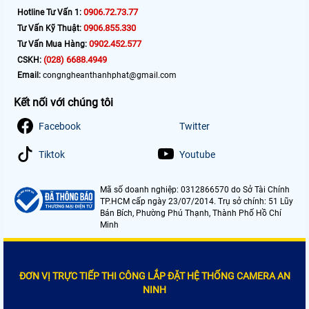
0906.72.73.77
Hotline Tư Vấn 1:
0906.855.330
Tư Vấn Kỹ Thuật:
0902.452.577
Tư Vấn Mua Hàng:
(028) 6688.4949
CSKH:
Email:
congngheanthanhphat@gmail.com
Kết nối với chúng tôi
Facebook
Twitter
Tiktok
Youtube
Mã số doanh nghiệp: 0312866570 do Sở Tài Chính
TP.HCM cấp ngày 23/07/2014. Trụ sở chính: 51 Lũy
Bán Bích, Phường Phú Thạnh, Thành Phố Hồ Chí
Minh
ĐƠN VỊ TRỰC TIẾP THI CÔNG LẮP ĐẶT HỆ THỐNG CAMERA AN
NINH