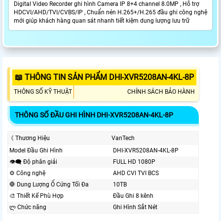
Digital Video Recorder ghi hình Camera IP 8+4 channel 8.0MP , Hỗ trợ
HDCVI/AHD/TVI/CVBS/IP , Chuẩn nén H.265+/H.265 đầu ghi công nghệ
mới giúp khách hàng quan sát nhanh tiết kiệm dung lượng lưu trữ
📖 THÔNG TIN SẢN PHẨM DHI-XVR5208AN-4KL-8P
THÔNG SỐ KỸ THUẬT
CHÍNH SÁCH BẢO HÀNH
THÔNG SỐ ĐẦU GHI HÌNH DHI-XVR5208AN-4KL-8P
《 Thương Hiệu
VanTech
Model Đầu Ghi Hình
DHI-XVR5208AN-4KL-8P
👁️‍🗨 Độ phân giải
FULL HD 1080P
⚙ Công nghệ
AHD CVI TVI BCS
🛑 Dung Lượng Ổ Cứng Tối Đa
10TB
🎨 Thiết Kế Phù Hợp
Đầu Ghi 8 kênh
ლ Chức năng
Ghi Hình Sắt Nét