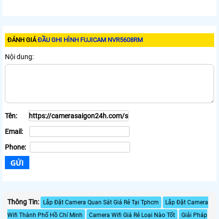
ĐÁNH GIÁ
ĐẦU GHI HÌNH FUJICAM NVR5608RM
Nội dung:
Tên:
Email:
Phone:
Thông Tin:
Lắp Đặt Camera Quan Sát Giá Rẻ Tại Tphcm
Lắp Đặt Camera
Wifi Thành Phố Hồ Chí Minh
Camera Wifi Giá Rẻ Loại Nào Tốt
Giải Pháp