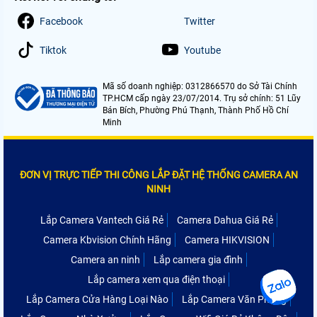
Facebook
Twitter
Tiktok
Youtube
Mã số doanh nghiệp: 0312866570 do Sở Tài Chính
TP.HCM cấp ngày 23/07/2014. Trụ sở chính: 51 Lũy
Bán Bích, Phường Phú Thạnh, Thành Phố Hồ Chí
Minh
ĐƠN VỊ TRỰC TIẾP THI CÔNG LẮP ĐẶT HỆ THỐNG CAMERA AN
NINH
Lắp Camera Vantech Giá Rẻ
Camera Dahua Giá Rẻ
Camera Kbvision Chính Hãng
Camera HIKVISION
Camera an ninh
Lắp camera gia đình
Lắp camera xem qua điện thoại
Lắp Camera Cửa Hàng Loại Nào
Lắp Camera Văn Phòng