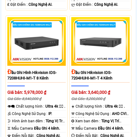
kênh.
kênh.
️₤ Đặt Điểm :
Công Nghệ AI.
️ლ Đặt Điểm :
Công Nghệ AI.
Đ
Đ
Ầu Ghi Hình Hikvision IDS-
Ầu Ghi Hikvision IDS-
7208HUHI-M1-T 8 Kênh
7204HUHI-M1-T 4 Kênh
Giá bán: 5,978,000 ₫
Giá bán: 3,640,000 ₫
Giá Gốc: 8,540,000 ₫
Giá Gốc: 5,200,000 ₫
👁️‍🗨 Chất lượng hình :
Ultra 4k 👍🏾 .
☀️ Chất lượng hình :
Ultra 4k 👍🏾 .
🕉️ Công Nghệ Sử Dụng :
IP.
⚒ Công Nghệ Sử Dụng :
AHD CVI
TVI BCS.
🌛 Hình ảnh ban đêm :
Từng Vị Trí
✪ Xem ban đêm :
Từng Vị Trí
Camera .
Camera .
♊ Mẫu Camera
Đầu Ghi 4 kênh.
⚒ Mẫu Camera
Đầu Ghi 4 kênh.
️💎 Điểm Nỗi Bật :
Công Nghệ AI.
️💮 Điểm Nỗi Bật :
Công Nghệ AI.