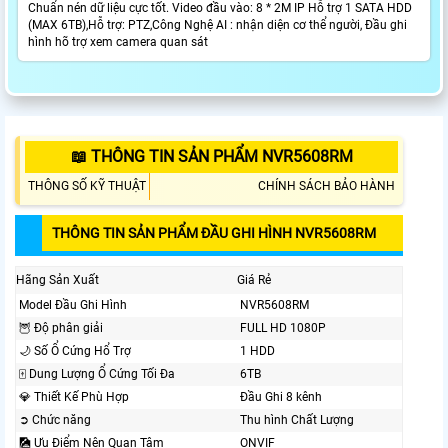
Chuẩn nén dữ liệu cực tốt. Video đầu vào: 8 * 2M IP Hỗ trợ 1 SATA HDD
(MAX 6TB),Hỗ trợ: PTZ,Công Nghệ AI : nhận diện cơ thể người, Đầu ghi
hình hõ trợ xem camera quan sát
📖 THÔNG TIN SẢN PHẨM NVR5608RM
THÔNG SỐ KỸ THUẬT
CHÍNH SÁCH BẢO HÀNH
THÔNG TIN SẢN PHẨM ĐẦU GHI HÌNH NVR5608RM
Hãng Sản Xuất
Giá Rẻ
Model Đầu Ghi Hình
NVR5608RM
🦉 Độ phân giải
FULL HD 1080P
🌙 Số Ổ Cứng Hổ Trợ
1 HDD
🀄 Dung Lượng Ổ Cứng Tối Đa
6TB
💎 Thiết Kế Phù Hợp
Đầu Ghi 8 kênh
➲ Chức năng
Thu hình Chất Lượng
🎑 Ưu Điểm Nên Quan Tâm
ONVIF