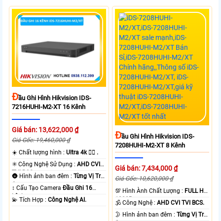
Đ
Ầu Ghi Hình Hikvision IDS-
7216HUHI-M2-XT 16 Kênh
Giá bán: 13,622,000 ₫
Đ
Ầu Ghi Hình Hikvision IDS-
Giá Gốc: 19,460,000 ₫
7208HUHI-M2-XT 8 Kênh
☀️ Chất lượng hình :
Ultra 4k 👍🏾 .
✳️ Công Nghệ Sử Dụng :
AHD CVI
Giá bán: 7,434,000 ₫
TVI BCS.
🌚 Hình ảnh ban đêm :
Từng Vị Trí
Giá Gốc: 10,620,000 ₫
Camera .
↕️ Cấu Tạo Camera
Đầu Ghi 16
💯 Hình Ành Chất Lượng :
FULL HD
kênh.
1080P .
️💫 Tích Hợp :
Công Nghệ AI.
🕉️ Công Nghệ :
AHD CVI TVI BCS.
🌛 Hình ảnh ban đêm :
Từng Vị Trí