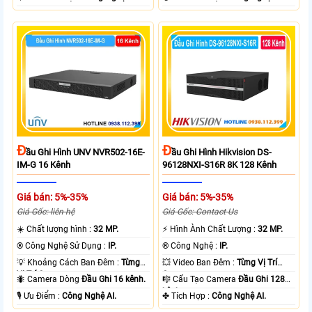
Đ
Đ
Ầu Ghi Hình UNV NVR502-16E-
Ầu Ghi Hình Hikvision DS-
IM-G 16 Kênh
96128NXI-S16R 8K 128 Kênh
Giá bán: 5%-35%
Giá bán: 5%-35%
Giá Gốc: liên hệ
Giá Gốc: Contact Us
☀️ Chất lượng hình :
32 MP.
️⚡ Hình Ành Chất Lượng :
32 MP.
®️ Công Nghệ Sử Dụng :
IP.
®️ Công Nghệ :
IP.
💡 Khoảng Cách Ban Đêm :
Từng
💥 Video Ban Đêm :
Từng Vị Trí
Vị Trí Camera .
Camera .
🐜 Camera Dòng
Đầu Ghi 16 kênh.
🎼️ Cấu Tạo Camera
Đầu Ghi 128
kênh.
️🎙 Ưu Điểm :
Công Nghệ AI.
️✤ Tích Hợp :
Công Nghệ AI.