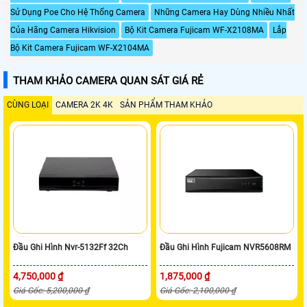
Sử Dụng Poe Cho Hệ Thống Camera
Những Camera Hay Dùng Nhiều Nhất
Của Hãng Camera Hikvision
Bộ Kit Camera Fujicam WF-X2108MA
Lắp
Bộ Kit Camera Fujicam WF-X2104MA
THAM KHẢO CAMERA QUAN SÁT GIÁ RẺ
CÙNG LOẠI
CAMERA 2K 4K
SẢN PHẨM THAM KHẢO
Đầu Ghi Hình Nvr-5132Ff 32Ch
Đầu Ghi Hình Fujicam NVR5608RM
4,750,000 ₫
1,875,000 ₫
Giá Gốc: 5,200,000 ₫
Giá Gốc: 2,100,000 ₫