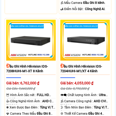
Camera .
🕉️ Mẫu Camera
Đầu Ghi 8 kênh.
️🛃 Điểm Nỗi Bật :
Công Nghệ AI.
Đ
Đ
Ầu Ghi Hình Hikvision IDS-
Ầu Ghi Hình Hikvision IDS-
7208HUHI-M1-XT 8 Kênh
7204HUHI-M1/XT 4 Kênh
Giá bán: 6,762,000 ₫
Giá bán: 4,053,000 ₫
Giá Gốc: 9,660,000 ₫
Giá Gốc: 5,790,000 ₫
🦉 Hình Ảnh Sắc nét :
FULL HD
👁️‍🗨 Chất lượng hình Ảnh :
Ultra
1080P .
4k 👍🏾 .
👍 Công Nghệ Hình Ảnh :
AHD CVI
🕉️ Camera Công nghệ :
AHD CVI
TVI BCS.
TVI BCS.
❃ Xem Được Ban Đêm :
Từng Vị Trí
🌛 Tầm Nhìn Ban Đêm :
Từng Vị Trí
Camera .
Camera .
💎 Camera Theo Mẫu
Đầu Ghi 8
💢 Thiết Kế Camera
Đầu Ghi 4