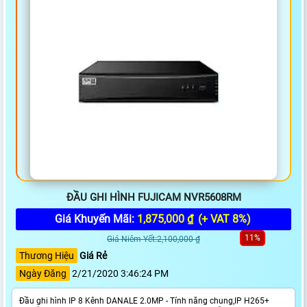
ĐẦU GHI HÌNH FUJICAM NVR5608RM
Giá Khuyến Mãi:
1,875,000 ₫
(+ VAT 8%)
11%
Giá Niêm Yết:2,100,000 ₫
Thương Hiệu
Giá Rẻ
Ngày Đăng
2/21/2020 3:46:24 PM
Đầu ghi hình IP 8 Kênh DANALE 2.0MP - Tính năng chung,IP H265+