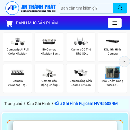
DANH MỤC SẢN PHẨM
Camera Ip AI Full
Bộ Camera
Camera Có Thẻ
Đầu Ghi Hình
Color Hikvision
Hikvision Ban
Nhớ SD
Camera
Đêm Có Màu
HIKVISION
Camera
Camera Báo
Camera Ống Kính
Máy Chấm Công
Visioncop Trọn
Động Chống
Zoom Hikvision
Wise EYE
Bộ
Trộm Hikvision
›
›
Trang chủ
Đầu Ghi Hình
Đầu Ghi Hình Fujicam NVR5608RM