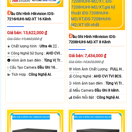
Đ
Ầu Ghi Hình Hikvision IDS-
7216HUHI-M2-XT 16 Kênh
Giá bán: 13,622,000 ₫
Đ
Ầu Ghi Hình Hikvision IDS-
Giá Gốc: 19,460,000 ₫
7208HUHI-M2-XT 8 Kênh
☀️ Chất lượng hình :
Ultra 4k 👍🏾 .
✳️ Công Nghệ Sử Dụng :
AHD CVI
Giá bán: 7,434,000 ₫
TVI BCS.
🌚 Hình ảnh ban đêm :
Từng Vị Trí
Giá Gốc: 10,620,000 ₫
Camera .
↕️ Cấu Tạo Camera
Đầu Ghi 16
💯 Hình Ành Chất Lượng :
FULL HD
kênh.
1080P .
️💫 Tích Hợp :
Công Nghệ AI.
🕉️ Công Nghệ :
AHD CVI TVI BCS.
🌛 Hình ảnh ban đêm :
Từng Vị Trí
Camera .
🕉️ Mẫu Camera
Đầu Ghi 8 kênh.
️🛃 Điểm Nỗi Bật :
Công Nghệ AI.