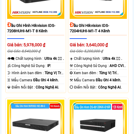
Đ
Đ
Ầu Ghi Hình Hikvision IDS-
Ầu Ghi Hikvision IDS-
7208HUHI-M1-T 8 Kênh
7204HUHI-M1-T 4 Kênh
Giá bán: 5,978,000 ₫
Giá bán: 3,640,000 ₫
Giá Gốc: 8,540,000 ₫
Giá Gốc: 5,200,000 ₫
👁️‍🗨 Chất lượng hình :
Ultra 4k 👍🏾 .
☀️ Chất lượng hình :
Ultra 4k 👍🏾 .
🕉️ Công Nghệ Sử Dụng :
IP.
⚒ Công Nghệ Sử Dụng :
AHD CVI
TVI BCS.
🌛 Hình ảnh ban đêm :
Từng Vị Trí
✪ Xem ban đêm :
Từng Vị Trí
Camera .
Camera .
♊ Mẫu Camera
Đầu Ghi 4 kênh.
⚒ Mẫu Camera
Đầu Ghi 4 kênh.
️💎 Điểm Nỗi Bật :
Công Nghệ AI.
️💮 Điểm Nỗi Bật :
Công Nghệ AI.