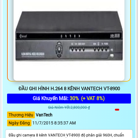
ĐẦU GHI HÌNH H.264 8 KÊNH VANTECH VT-8900
Giá Khuyến Mãi:
30%
(+ VAT 8%)
Giá Niêm Yết:2,800,000 ₫
Thương Hiệu
VanTech
Ngày Đăng
11/7/2015 8:35:37 AM
Đầu ghi camera 8 kênh VANTECH VT-8900 độ phân giải 960H, chuẩn