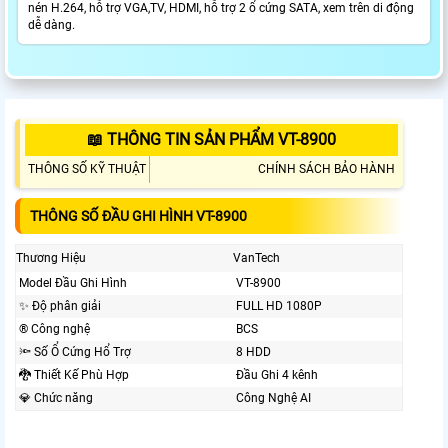
nén H.264, hỗ trợ VGA,TV, HDMI, hỗ trợ 2 ổ cứng SATA, xem trên di động
dễ dàng.
📖 THÔNG TIN SẢN PHẨM VT-8900
THÔNG SỐ KỸ THUẬT
CHÍNH SÁCH BẢO HÀNH
THÔNG SỐ ĐẦU GHI HÌNH VT-8900
Thương Hiệu
VanTech
Model Đầu Ghi Hình
VT-8900
✨ Độ phân giải
FULL HD 1080P
®️ Công nghệ
BCS
🔦 Số Ổ Cứng Hổ Trợ
8 HDD
🐉️ Thiết Kế Phù Hợp
Đầu Ghi 4 kênh
💎 Chức năng
Công Nghệ AI