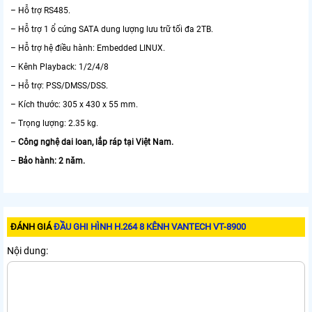
– Hỗ trợ RS485.
– Hỗ trợ 1 ổ cứng SATA dung lượng lưu trữ tối đa 2TB.
– Hỗ trợ hệ điều hành: Embedded LINUX.
– Kênh Playback: 1/2/4/8
– Hỗ trợ: PSS/DMSS/DSS.
– Kích thước: 305 x 430 x 55 mm.
– Trọng lượng: 2.35 kg.
–
Công nghệ dai loan, lắp ráp tại Việt Nam.
–
Bảo hành: 2 năm.
ĐÁNH GIÁ
ĐẦU GHI HÌNH H.264 8 KÊNH VANTECH VT-8900
Nội dung: