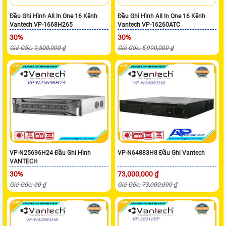
Đầu Ghi Hình All In One 16 Kênh
Đầu Ghi Hình All In One 16 Kênh
Vantech VP-1668H265
Vantech VP-16260ATC
30%
30%
Giá Gốc: 9,500,000 ₫
Giá Gốc: 5,990,000 ₫
VP-N25696H24 Đầu Ghi Hình
VP-N64883H8 Đầu Ghi Vantech
VANTECH
30%
73,000,000 ₫
Giá Gốc: 00 ₫
Giá Gốc: 73,000,000 ₫