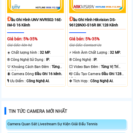
Đ
Đ
Ầu Ghi Hình UNV NVR502-16E-
Ầu Ghi Hình Hikvision DS-
IM-G 16 Kênh
96128NXI-S16R 8K 128 Kênh
Giá bán: 5%-35%
Giá bán: 5%-35%
Giá Gốc: liên hệ
Giá Gốc: Contact Us
☀️ Chất lượng hình :
32 MP.
️⚡ Hình Ành Chất Lượng :
32 MP.
®️ Công Nghệ Sử Dụng :
IP.
®️ Công Nghệ :
IP.
💡 Khoảng Cách Ban Đêm :
Từng
💥 Video Ban Đêm :
Từng Vị Trí
Vị Trí Camera .
Camera .
🐜 Camera Dòng
Đầu Ghi 16 kênh.
🎼️ Cấu Tạo Camera
Đầu Ghi 128
kênh.
️🎙 Ưu Điểm :
Công Nghệ AI.
️✤ Tích Hợp :
Công Nghệ AI.
TIN TỨC CAMERA MỚI NHẤT
Camera Quan Sát Livestream Sự Kiện Giải Đấu Tennis