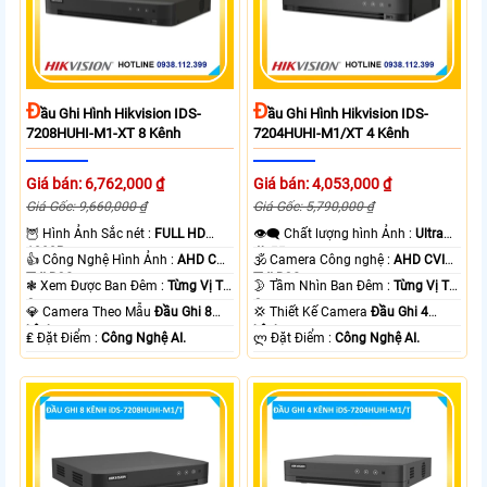
Đ
Đ
Ầu Ghi Hình Hikvision IDS-
Ầu Ghi Hình Hikvision IDS-
7208HUHI-M1-XT 8 Kênh
7204HUHI-M1/XT 4 Kênh
Giá bán: 6,762,000 ₫
Giá bán: 4,053,000 ₫
Giá Gốc: 9,660,000 ₫
Giá Gốc: 5,790,000 ₫
🦉 Hình Ảnh Sắc nét :
FULL HD
👁️‍🗨 Chất lượng hình Ảnh :
Ultra
1080P .
4k 👍🏾 .
👍 Công Nghệ Hình Ảnh :
AHD CVI
🕉️ Camera Công nghệ :
AHD CVI
TVI BCS.
TVI BCS.
❃ Xem Được Ban Đêm :
Từng Vị Trí
🌛 Tầm Nhìn Ban Đêm :
Từng Vị Trí
Camera .
Camera .
💎 Camera Theo Mẫu
Đầu Ghi 8
💢 Thiết Kế Camera
Đầu Ghi 4
kênh.
kênh.
️₤ Đặt Điểm :
Công Nghệ AI.
️ლ Đặt Điểm :
Công Nghệ AI.