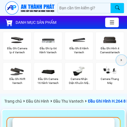
DANH MỤC SẢN PHẨM
Đầu Ghi Camera
Đầu Ghi Ip 64
Đầu Ghi 8 Kênh
Đầu Ghi Hình 4
Ip 4 Vantech
Kênh Vantech
Vantech
CameraVantech
Đầu Ghi NVR
Đầu Ghi Camera
Camera Nhận
Camera Thang
Vantech
16 Kênh Vantech
Diện Khuôn Mặt
Máy
Dahua
›
›
›
Trang chủ
Đầu Ghi Hình
Đầu Thu Vantech
Đầu Ghi Hình H.264 8