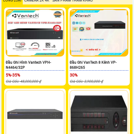
CÙNG LOẠI
CAMERA 2K 4K
SẢN PHẨM THAM KHẢO
Đầu Ghi Hình Vantech VPH-
Đầu Ghi VanTech 8 Kênh VP-
N4464/32P
868H265
5%-35%
30%
Giá Gốc: 48,000,000 ₫
Giá Gốc: 3,900,000 ₫