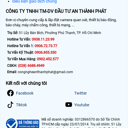
Điều kiện giao dịch chung
CÔNG TY TNHH TM-DV ĐẦU TƯ AN THÀNH PHÁT
Đơn vị chuyên cung cấp & lắp đặt camera quan sát, thiết bị báo động,
báo cháy, máy chấm công, thiết bị mạng, ...
Trụ Sở:
51 Lũy Bán Bích, Phường Phú Thạnh, TP. Hồ Chí Minh
0938.11.23.99
Hotline Tư Vấn:
0906.72.73.77
Hotline Tư Vấn 1:
0906.855.330
Tư Vấn Kỹ Thuật:
0902.452.577
Tư Vấn Mua Hàng:
(028) 6688.4949
CSKH:
Email:
congngheanthanhphat@gmail.com
Kết nối với chúng tôi
Facebook
Twitter
Tiktok
Youtube
Mã số doanh nghiệp: 0312866570 do Sở Tài Chính
TP.HCM cấp ngày 23/07/2014. Trụ sở chính: 51 Lũy