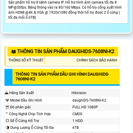
Sản phẩm hổ trợ 8 kênh camera IP. Hỗ trợ hình ảnh camera tối đa 8
MP@50fps. Băng thông vào ra 80/160 Mbps. Có hỗ trọ cổng xuất hình
ảnh HDMI @4K & VGA @ 1920x1080 đồng thời hổ trọ được 2 ổ cứng (
tối đa mổi ổ 6TB)
📖 THÔNG TIN SẢN PHẨM DAUGHIDS-7608NI-K2
THÔNG SỐ KỸ THUẬT
CHÍNH SÁCH BẢO HÀNH
THÔNG TIN SẢN PHẨM ĐẦU GHI HÌNH DAUGHIDS-
7608NI-K2
🌄 Hãng Sản Xuất
Hikvision
️🕎 Model Đầu Ghi Hình
daughiDS-7608NI-K2
🦉 Độ phân giải
FULL HD 1080P
™️ Công Nghệ Chip Tích Hợp
CMOS
💥 Số Ổ Cứng Hổ Trợ
1 HDD
🌗 Dung Lượng Ổ Cứng Tối Đa
6TB