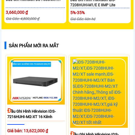
7208HUHI-M1/E E 8MP Lite
3,660,000 ₫
5%-35%
Giá Gốc: 4,800,000 ₫
Giá Gốc: liên hệ
SẢN PHẨM MỚI RA MẮT
Đ
Ầu Ghi Hình Hikvision IDS-
7216HUHI-M2-XT 16 Kênh
Giá bán: 13,622,000 ₫
Đ
Ầu Ghi Hình Hikvision IDS-