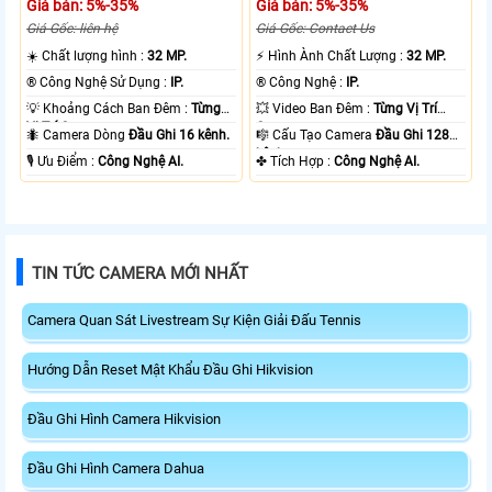
Giá bán: 5%-35%
Giá bán: 5%-35%
Giá Gốc: liên hệ
Giá Gốc: Contact Us
☀️ Chất lượng hình :
32 MP.
️⚡ Hình Ành Chất Lượng :
32 MP.
®️ Công Nghệ Sử Dụng :
IP.
®️ Công Nghệ :
IP.
💡 Khoảng Cách Ban Đêm :
Từng
💥 Video Ban Đêm :
Từng Vị Trí
Vị Trí Camera .
Camera .
🐜 Camera Dòng
Đầu Ghi 16 kênh.
🎼️ Cấu Tạo Camera
Đầu Ghi 128
kênh.
️🎙 Ưu Điểm :
Công Nghệ AI.
️✤ Tích Hợp :
Công Nghệ AI.
TIN TỨC CAMERA MỚI NHẤT
Camera Quan Sát Livestream Sự Kiện Giải Đấu Tennis
Hướng Dẫn Reset Mật Khẩu Đầu Ghi Hikvision
Đầu Ghi Hình Camera Hikvision
Đầu Ghi Hình Camera Dahua