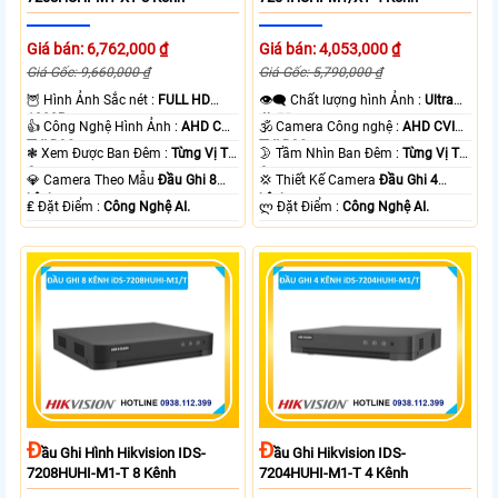
Giá bán: 6,762,000 ₫
Giá bán: 4,053,000 ₫
Giá Gốc: 9,660,000 ₫
Giá Gốc: 5,790,000 ₫
🦉 Hình Ảnh Sắc nét :
FULL HD
👁️‍🗨 Chất lượng hình Ảnh :
Ultra
1080P .
4k 👍🏾 .
👍 Công Nghệ Hình Ảnh :
AHD CVI
🕉️ Camera Công nghệ :
AHD CVI
TVI BCS.
TVI BCS.
❃ Xem Được Ban Đêm :
Từng Vị Trí
🌛 Tầm Nhìn Ban Đêm :
Từng Vị Trí
Camera .
Camera .
💎 Camera Theo Mẫu
Đầu Ghi 8
💢 Thiết Kế Camera
Đầu Ghi 4
kênh.
kênh.
️₤ Đặt Điểm :
Công Nghệ AI.
️ლ Đặt Điểm :
Công Nghệ AI.
Đ
Đ
Ầu Ghi Hình Hikvision IDS-
Ầu Ghi Hikvision IDS-
7208HUHI-M1-T 8 Kênh
7204HUHI-M1-T 4 Kênh