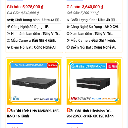
Giá bán: 5,978,000 ₫
Giá bán: 3,640,000 ₫
Giá Gốc: 8,540,000 ₫
Giá Gốc: 5,200,000 ₫
👁️‍🗨 Chất lượng hình :
Ultra 4k 👍🏾 .
☀️ Chất lượng hình :
Ultra 4k 👍🏾 .
🕉️ Công Nghệ Sử Dụng :
IP.
⚒ Công Nghệ Sử Dụng :
AHD CVI
TVI BCS.
🌛 Hình ảnh ban đêm :
Từng Vị Trí
✪ Xem ban đêm :
Từng Vị Trí
Camera .
Camera .
♊ Mẫu Camera
Đầu Ghi 4 kênh.
⚒ Mẫu Camera
Đầu Ghi 4 kênh.
️💎 Điểm Nỗi Bật :
Công Nghệ AI.
️💮 Điểm Nỗi Bật :
Công Nghệ AI.
Đ
Đ
Ầu Ghi Hình UNV NVR502-16E-
Ầu Ghi Hình Hikvision DS-
IM-G 16 Kênh
96128NXI-S16R 8K 128 Kênh