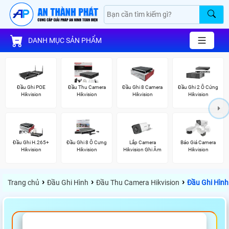
DANH MỤC SẢN PHẨM
Đầu Ghi POE
Đầu Thu Camera
Đầu Ghi 8 Camera
Đầu Ghi 2 Ổ Cứng
Hikvision
Hikvision
Hikvision
Hikvision
Đầu Ghi H.265+
Đầu Ghi 8 Ổ Cưng
Lắp Camera
Báo Giá Camera
Hikvision
Hikvision
Hikvision Ghi Âm
Hikvision
›
›
›
Trang chủ
Đầu Ghi Hình
Đầu Thu Camera Hikvision
Đầu Ghi Hình