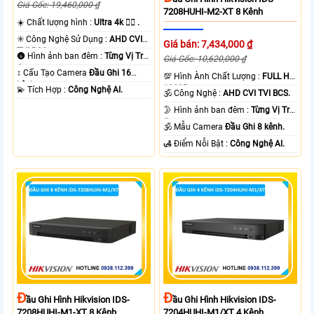
Giá Gốc: 19,460,000 ₫
7208HUHI-M2-XT 8 Kênh
☀️ Chất lượng hình :
Ultra 4k 👍🏾 .
✳️ Công Nghệ Sử Dụng :
AHD CVI
Giá bán: 7,434,000 ₫
TVI BCS.
🌚 Hình ảnh ban đêm :
Từng Vị Trí
Giá Gốc: 10,620,000 ₫
Camera .
↕️ Cấu Tạo Camera
Đầu Ghi 16
💯 Hình Ành Chất Lượng :
FULL HD
kênh.
1080P .
️💫 Tích Hợp :
Công Nghệ AI.
🕉️ Công Nghệ :
AHD CVI TVI BCS.
🌛 Hình ảnh ban đêm :
Từng Vị Trí
Camera .
🕉️ Mẫu Camera
Đầu Ghi 8 kênh.
️🛃 Điểm Nỗi Bật :
Công Nghệ AI.
Đ
Đ
Ầu Ghi Hình Hikvision IDS-
Ầu Ghi Hình Hikvision IDS-
7208HUHI-M1-XT 8 Kênh
7204HUHI-M1/XT 4 Kênh