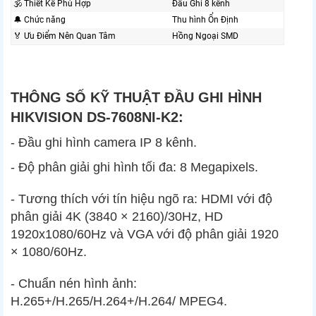
🕉️ Thiết Kế Phù Hợp
Đầu Ghi 8 kênh
🔔 Chức năng
Thu hình Ổn Định
️🏅️ Ưu Điểm Nên Quan Tâm
Hồng Ngoại SMD
THÔNG SỐ KỸ THUẬT ĐẦU GHI HÌNH
HIKVISION DS-7608NI-K2:
- Đầu ghi hình camera IP 8 kênh.
- Độ phân giải ghi hình tối đa: 8 Megapixels.
- Tương thích với tín hiệu ngõ ra: HDMI với độ
phân giải 4K (3840 × 2160)/30Hz, HD
1920x1080/60Hz và VGA với độ phân giải 1920
× 1080/60Hz.
- Chuẩn nén hình ảnh:
H.265+/H.265/H.264+/H.264/ MPEG4.