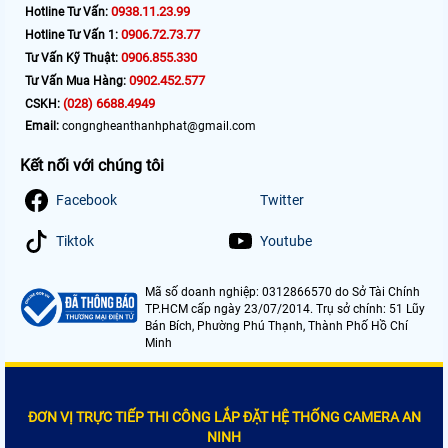
0938.11.23.99
Hotline Tư Vấn:
0906.72.73.77
Hotline Tư Vấn 1:
0906.855.330
Tư Vấn Kỹ Thuật:
0902.452.577
Tư Vấn Mua Hàng:
(028) 6688.4949
CSKH:
Email:
congngheanthanhphat@gmail.com
Kết nối với chúng tôi
Facebook
Twitter
Tiktok
Youtube
Mã số doanh nghiệp: 0312866570 do Sở Tài Chính
TP.HCM cấp ngày 23/07/2014. Trụ sở chính: 51 Lũy
Bán Bích, Phường Phú Thạnh, Thành Phố Hồ Chí
Minh
ĐƠN VỊ TRỰC TIẾP THI CÔNG LẮP ĐẶT HỆ THỐNG CAMERA AN
NINH