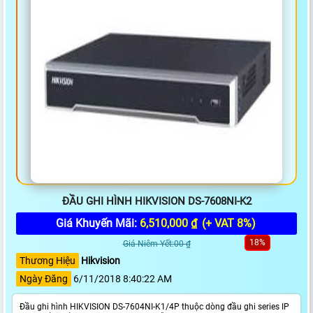
ĐẦU GHI HÌNH HIKVISION DS-7608NI-K2
Giá Khuyến Mãi:
6,510,000 ₫
(+ VAT 8%)
18%
Giá Niêm Yết:00 ₫
Thương Hiệu
Hikvision
Ngày Đăng
6/11/2018 8:40:22 AM
Đầu ghi hình HIKVISION DS-7604NI-K1/4P thuộc dòng đầu ghi series IP