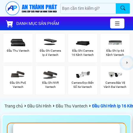
DANH MỤC SẢN PHẨM
Đầu Thu Vantech
Đầu Ghi Camera
Đầu Ghi Camera
Đầu Ghi Ip 64
Ip 4 Vantech
16 Kênh Vantech
Kênh Vantech
Đầu Ghi PoE
Đầu Ghi NVR
Camera Đọc Biển
Camera Bảo Vệ
Vantech
Vantech
Số Xe Vantech
Vành Đai Vantech
›
›
›
Trang chủ
Đầu Ghi Hình
Đầu Thu Vantech
Đầu Ghi Hình Ip 16 K