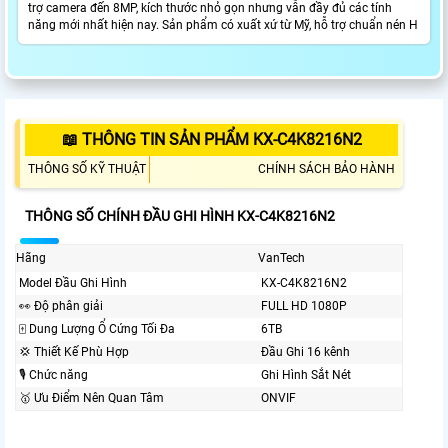
trợ camera đến 8MP, kích thước nhỏ gọn nhưng vẫn đầy đủ các tính
năng mới nhất hiện nay. Sản phẩm có xuất xứ từ Mỹ, hỗ trợ chuẩn nén H
📖 THÔNG TIN SẢN PHẨM KX-C4K8216N2
THÔNG SỐ KỸ THUẬT
CHÍNH SÁCH BẢO HÀNH
THÔNG SỐ CHÍNH ĐẦU GHI HÌNH KX-C4K8216N2
Hãng
VanTech
Model Đầu Ghi Hình
KX-C4K8216N2
️👀 Độ phân giải
FULL HD 1080P
🀄 Dung Lượng Ổ Cứng Tối Đa
6TB
💢 Thiết Kế Phù Hợp
Đầu Ghi 16 kênh
🎙 Chức năng
Ghi Hình Sắt Nét
🥇️ Ưu Điểm Nên Quan Tâm
ONVIF