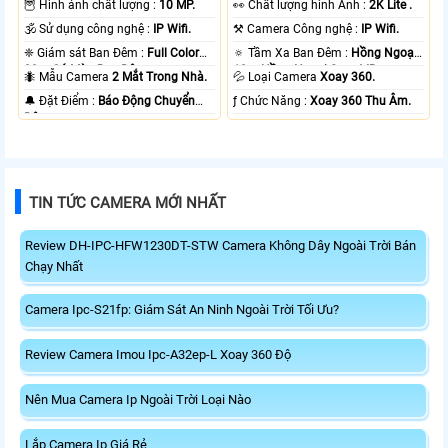
🦉 Hình ảnh chất lượng :
10 MP.
️👀 Chất lượng hình Ảnh :
2K Lite .
🕉️ Sử dụng công nghệ :
IP Wifi.
⚒ Camera Công nghệ :
IP Wifi.
❈ Giám sát Ban Đêm :
Full Color
🔅 Tầm Xa Ban Đêm :
Hồng Ngoại
20m Có Màu Ban Ðêm.
10m Hồng Ngoại Smart IR.
🐜 Mẫu Camera
2 Mắt Trong Nhà.
💦 Loại Camera
Xoay 360.
️🔔 Đặt Điểm :
Báo Động Chuyển
️ƒ Chức Năng :
Xoay 360 Thu Âm.
Động.
TIN TỨC CAMERA MỚI NHẤT
Review DH-IPC-HFW1230DT-STW Camera Không Dây Ngoài Trời Bán
Chạy Nhất
Camera Ipc-S21fp: Giám Sát An Ninh Ngoài Trời Tối Ưu?
Review Camera Imou Ipc-A32ep-L Xoay 360 Độ
Nên Mua Camera Ip Ngoài Trời Loại Nào
Lắp Camera Ip Giá Rẻ