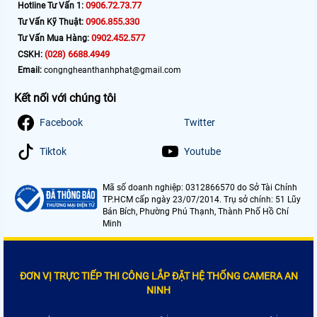
0906.72.73.77
Hotline Tư Vấn 1:
0906.855.330
Tư Vấn Kỹ Thuật:
0902.452.577
Tư Vấn Mua Hàng:
(028) 6688.4949
CSKH:
Email:
congngheanthanhphat@gmail.com
Kết nối với chúng tôi
Facebook
Twitter
Tiktok
Youtube
Mã số doanh nghiệp: 0312866570 do Sở Tài Chính
TP.HCM cấp ngày 23/07/2014. Trụ sở chính: 51 Lũy
Bán Bích, Phường Phú Thạnh, Thành Phố Hồ Chí
Minh
ĐƠN VỊ TRỰC TIẾP THI CÔNG LẮP ĐẶT HỆ THỐNG CAMERA AN
NINH