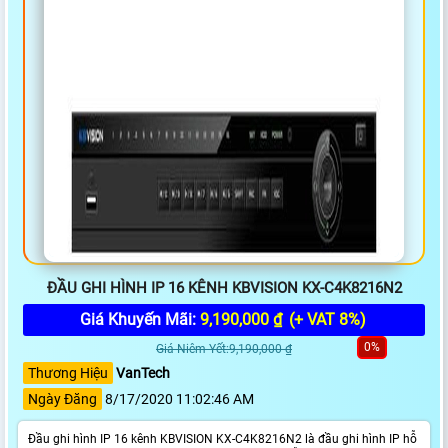
ĐẦU GHI HÌNH IP 16 KÊNH KBVISION KX-C4K8216N2
Giá Khuyến Mãi:
9,190,000 ₫
(+ VAT 8%)
0%
Giá Niêm Yết:9,190,000 ₫
Thương Hiệu
VanTech
Ngày Đăng
8/17/2020 11:02:46 AM
Đầu ghi hình IP 16 kênh KBVISION KX-C4K8216N2 là đầu ghi hình IP hỗ