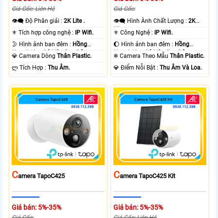
Giá Gốc: Liên Hệ
Giá Gốc:
👁️‍🗨 Độ Phân giải :
2K Lite .
👁️‍🗨 Hình Ành Chất Lượng :
2K
Lite .
⚜️ Tích hợp công nghệ :
IP Wifi.
⚜️ Công Nghệ :
IP Wifi.
🌛 Hình ảnh ban đêm :
Hồng
🌔 Hình ảnh ban đêm :
Hồng
Ngoại 10m Có Màu Ban Ðêm.
Ngoại 10m Có Màu Ban Ðêm.
💎 Camera Dòng
Thân Plastic.
❄ Camera Theo Mẫu
Thân Plastic.
️ლ Tích Hợp :
Thu Âm.
️💎 Điểm Nỗi Bật :
Thu Âm Và Loa.
C
C
Amera TapoC425
Amera TapoC425 Kit
Giá bán: 5%-35%
Giá bán: 5%-35%
Giá Gốc:
Giá Gốc: Liên Hệ