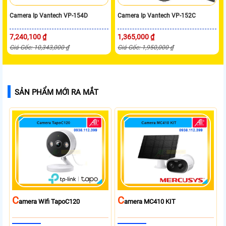
Camera Ip Vantech VP-154D
Camera Ip Vantech VP-152C
7,240,100 ₫
1,365,000 ₫
Giá Gốc: 10,343,000 ₫
Giá Gốc: 1,950,000 ₫
SẢN PHẨM MỚI RA MẮT
C
C
Amera Wifi TapoC120
Amera MC410 KIT