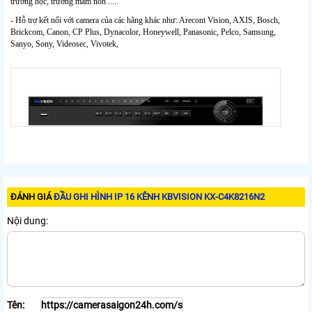
trường học, trường mầm non .....
- Hỗ trợ kết nối với camera của các hãng khác như: Arecont Vision, AXIS, Bosch,
Brickcom, Canon, CP Plus, Dynacolor, Honeywell, Panasonic, Pelco, Samsung,
Sanyo, Sony, Videosec, Vivotek,
ĐÁNH GIÁ
ĐẦU GHI HÌNH IP 16 KÊNH KBVISION KX-C4K8216N2
Nội dung:
Tên: