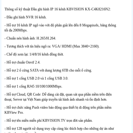
Thông số kỹ thuật Đầu ghi hình IP 16 kênh KBVISION KX-C4K8216N2:
- Đầu ghi hình NVR 16 kênh.
- Hỗ trợ 16 kênh IP ngõ vào với độ phân giải lên đến 8 Megapixels, băng thông
tối đa 200Mbps.
- Chuẩn nén hình ảnh: H.265/H.264.
- Tương thích với tín hiệu ngõ ra: VGA/ HDMI (Max 3840×2160).
- Chế độ xem lại: 1/4/8/16 kênh đồng thời.
- Hỗ trợ chuẩn Onvif 2.4.
- Hỗ trợ 2 ổ cứng SATA với dung lượng 6TB cho mỗi ổ cứng.
- Hỗ trợ 1 cổng USB 2.0 và 1 cổng USB 3.0.
- Hỗ trợ 1 cổng RJ45 10/100/1000Mbps.
- Hỗ trợ Cloud, QR Code: Dễ dàng cài đặt, quan sát qua phần mềm trên điện
thoại, Server tại Việt Nam giúp truyền tải hình ảnh nhanh và ổn định hơn.
- Hỗ trợ chức năng Push video báo động qua thiết bị di động trên phần mềm
KBView Pro.
- Hỗ trợ tên miền miễn phí KBVISION.TV trọn đời sản phẩm.
- Hỗ trợ 128 người sử dụng truy cập cùng lúc thích hợp cho những dự án như