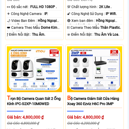
️👀 Độ sắc nét :
FULL HD 1080P .
💯 Chất lượng hình :
2K Lite .
⚜️ Công Nghệ Camera :
IP.
🌠 Công Nghệ Sử Dụng :
IP Wifi.
🌙 Video Ban Đêm :
Hồng Ngoại
🔴 Xem ban đêm :
Hồng Ngoại
10m Hồng Ngoại SMD.
15m Có Màu Ban Ðêm.
👑 Camera Theo Mẫu
Dome Kim
⛓ Camera Theo Mẫu
Thân Plastic.
loại + Nhựa.
️ƒ Điểm Nỗi Bật :
Thu Âm.
️☣️ Điểm Nỗi Bật :
Thu Âm Và Loa.
T
B
Rọn Bộ Camera Quan Sát 2 Ống
Ộ Camera Giám Sát Cửa Hàng
Kính IPC-S2XP-10M0WED
Xoay 360 Ezviz H6C Pro 3MP
Giá bán: 4,800,000 ₫
Giá bán: 4,800,000 ₫
Giá Gốc: 6,800,000 ₫
Giá Gốc: 6,200,000 ₫