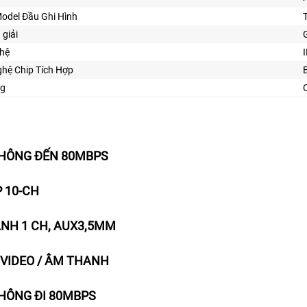
 Model Đầu Ghi Hình
 giải
ghệ
hệ Chip Tích Hợp
ng
HÔNG ĐẾN 80MBPS
P 10-CH
NH 1 CH, AUX3,5MM
 VIDEO / ÂM THANH
HÔNG ĐI 80MBPS