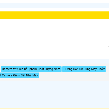
Camera Wifi Giá Rẻ Tphcm Chất Lượng Nhất
Hướng Dẫn Sử Dụng Máy Chấm
ặt Camera Giám Sát Nhà Máy