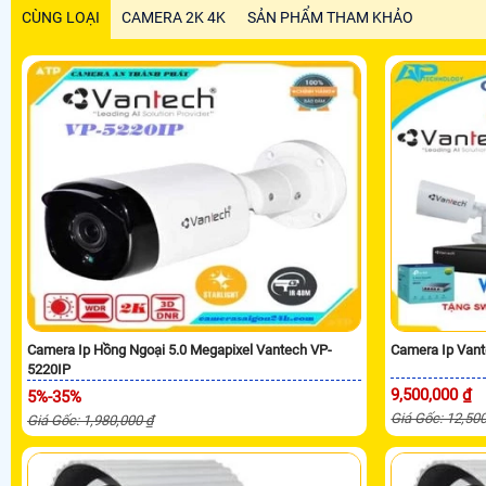
CÙNG LOẠI
CAMERA 2K 4K
SẢN PHẨM THAM KHẢO
Camera Ip Hồng Ngoại 5.0 Megapixel Vantech VP-
Camera Ip Vant
5220IP
9,500,000 ₫
5%-35%
Giá Gốc: 12,50
Giá Gốc: 1,980,000 ₫