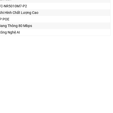
TC-NR5010M7-P2
Ghi Hình Chất Lượng Cao
IP POE
Bang Thông 80 Mbps
Công Nghệ AI