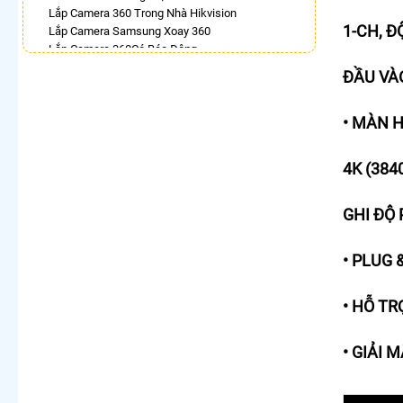
Lắp Camera 360 Trong Nhà Hikvision
1-CH, Đ
Lắp Camera Samsung Xoay 360
Lắp Camera 360Có Báo Động
Camera 360 Báo Động Kbvision
ĐẦU VÀO
Lắp Camera Wifi Xoay 360 Imou Ngoài Trời
Camera Dahua Xoay 360 Độ
• MÀN H
Lắp Camera Xoay 360 Toàn Cảnh
Camera Wifi Hikvision Ngoài Trời 360
4K (384
LẮP CAMERA THEO NHU CẦU
Lắp Camera Văn Phòng Giá Rẻ
Lắp Camera Nhà Xưởng Giá Rẻ
GHI ĐỘ P
Lắp Camera Gia Đình Giá Rẻ
Lắp Camera Kho Hàng Giá Rẻ
• PLUG 
Lắp Camera Cửa Hàng Giá Rẻ
Lắp Camera Wifi Giá Rẻ Chính Hãng
Lắp Camera Công Trình Giá Rẻ
• HỖ TR
Camera 360 Giá Rẻ
• GIẢI 