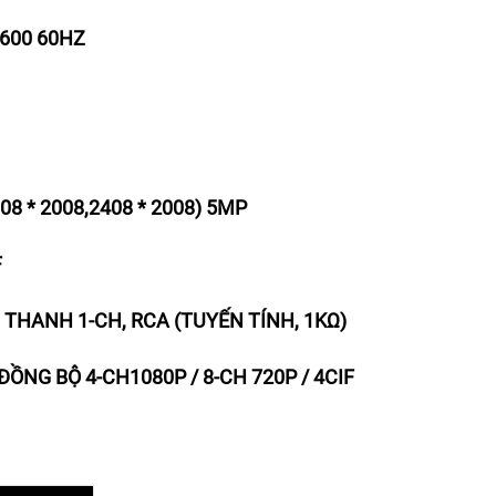
1600 60HZ
008 * 2008,2408 * 2008) 5MP
F
M THANH 1-CH, RCA (TUYẾN TÍNH, 1KΩ)
ỒNG BỘ 4-CH1080P / 8-CH 720P / 4CIF