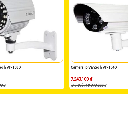
tech VP-153D
Camera Ip Vantech VP-154D
7,240,100 ₫
00 ₫
Giá Gốc: 10,343,000 ₫