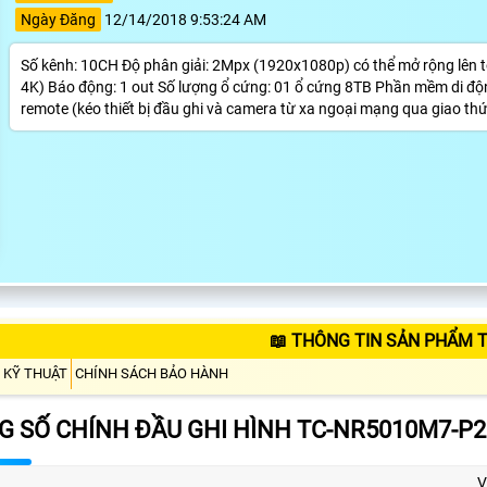
Ngày Đăng
12/14/2018 9:53:24 AM
Số kênh: 10CH Độ phân giải: 2Mpx (1920x1080p) có thể mở rộng lên t
4K) Báo động: 1 out Số lượng ổ cứng: 01 ổ cứng 8TB Phần mềm di động
remote (kéo thiết bị đầu ghi và camera từ xa ngoại mạng qua giao th
📖 THÔNG TIN SẢN PHẨM 
 KỸ THUẬT
CHÍNH SÁCH BẢO HÀNH
 SỐ CHÍNH ĐẦU GHI HÌNH TC-NR5010M7-P2
V