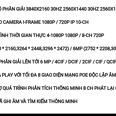
Ộ PHÂN GIẢI 3840X2160 30HZ 2560X1440 30HZ 2560X
 CAMERA I-FRAME 1080P / 720P IP 10-CH
ÌNH THỜI GIAN THỰC 4-1080P 1080P / 8-CH 720P
0 * 2160,3264 * 2448,3296 * 2472) / 6MP (2752 * 2208,3
HÂN GIẢI LÊN TỚI 6 MP / 4CIF / DCIF / 2CIF / CIF / QCI
& PLAY VỚI TỐI ĐA 8 GIAO DIỆN MẠNG POE ĐỘC LẬP Â
Ợ QUÁ TRÌNH PHÂN TÍCH THÔNG MINH 8 CH PHÁT LẠI Đ
MÃ GHI ÂM VÀ TÌM KIẾM THÔNG MINH