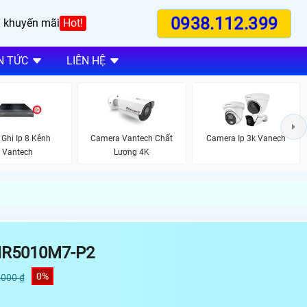
0938.112.399
 khuyến mãi
Hot!
N TỨC
LIÊN HỆ
 Ghi Ip 8 Kênh
Camera Vantech Chất
Camera Ip 3k Vanech
Vantech
Lượng 4K
NR5010M7-P2
0%
,000 ₫