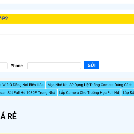
7-P2
Phone:
 Wifi Ở Đồng Nai Biên Hòa
Mẹo Nhỏ Khi Sử Dụng Hệ Thống Camera Đúng Cách
an Sát Full Hd 1080P Trong Nhà
Lắp Camera Cho Trường Học Full Hd
Lắp Đ
Á RẺ