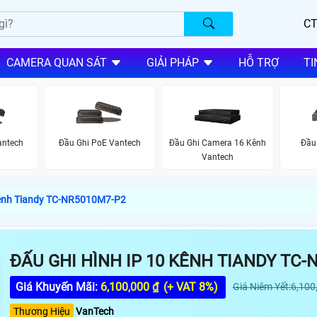
CT
CAMERA QUAN SÁT
GIẢI PHÁP
HỖ TRỢ
TI
antech
Đầu Ghi PoE Vantech
Đầu Ghi Camera 16 Kênh
Đầu
Vantech
Kênh Tiandy TC-NR5010M7-P2
ĐẤU GHI HÌNH IP 10 KÊNH TIANDY TC-
Giá Khuyến Mãi:
6,100,000 ₫
(+ VAT 8%)
Giá Niêm Yết:6,100
Thương Hiệu
VanTech