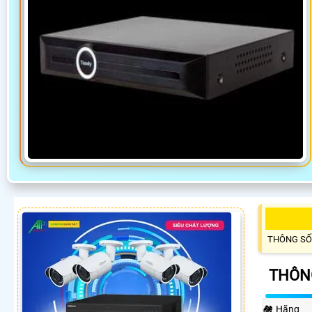
THÔNG SỐ
THÔNG
🏘 Hãng