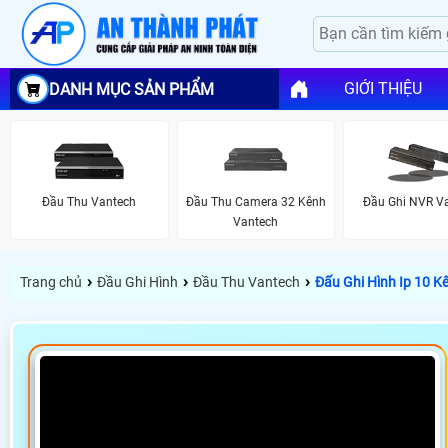
GIỚI THIỆU
DANH MỤC SẢN PHẨM
Đầu Thu Vantech
Đầu Thu Camera 32 Kênh
Đầu Ghi NVR V
Vantech
›
›
›
Trang chủ
Đầu Ghi Hình
Đầu Thu Vantech
Đấu Ghi Hình Ip 10 