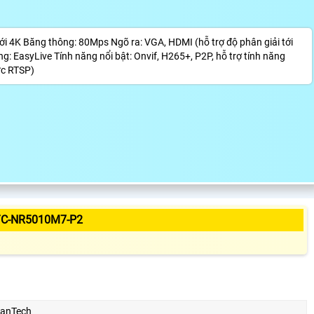
ới 4K Băng thông: 80Mps Ngõ ra: VGA, HDMI (hỗ trợ độ phân giải tới
: EasyLive Tính năng nổi bật: Onvif, H265+, P2P, hỗ trợ tính năng
ức RTSP)
TC-NR5010M7-P2
anTech