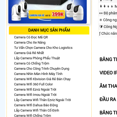
👩‍👩‍👦‍👦
️👀 Độ phân
✳️ Công n
🔰 Công Ng
DANH MỤC SẢN PHẨM
ƒ Chức nă
Camera Có Đọc Mã QR
Camera Cho Xe Nâng
Tư Vấn Chọn Camera Cho Kho Logistics
Camera Giá Rẻ Nhất
Lắp Camera Phòng Phẩu Thuật
BĂNG T
Camera Có Chống Trộm
Camera Cho Công Trình Chuyên Dụng
VIDEO I
Camera Nhìn Màn Hình Máy Tính
Camera Wifi Kbvision Giá Rẻ Bán Chạy
Camera Wifi 360 Full Color
ÂM THA
Camera Wifi Ezviz Ngoài Trời
Camera Wifi Imou Ngoài Trời
ĐẦU RA
Lắp Camera Wifi Thân Ezviz Ngoài Trời
Camera Wifi Dahua Báo Động
Lắp Camera Wifi Thân Cố Định
BĂNG T
Camera Wifi Chống Trộm