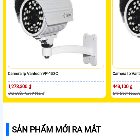
Camera Ip Vantech VP-153C
Camera Ip Van
1,273,300 ₫
443,100 ₫
Giá Gốc: 1,819,000 ₫
Giá Gốc: 633,0
SẢN PHẨM MỚI RA MẮT