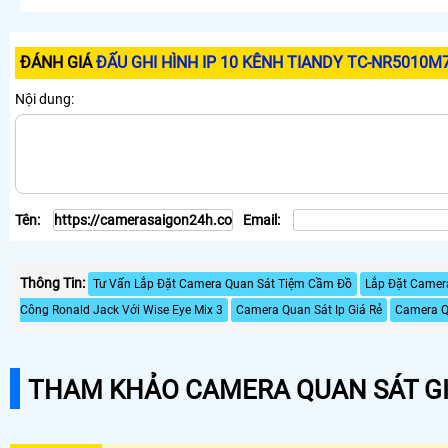
ĐÁNH GIÁ
ĐẤU GHI HÌNH IP 10 KÊNH TIANDY TC-NR5010M
Nội dung:
Tên:
Email:
Thông Tin:
Tư Vấn Lắp Đặt Camera Quan Sát Tiệm Cầm Đồ
Lắp Đặt Camera
Công Ronald Jack Với Wise Eye Mix 3
Camera Quan Sát Ip Giá Rẻ
Camera Qu
THAM KHẢO CAMERA QUAN SÁT GI