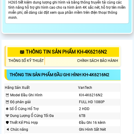
H265 tiết kiệm dung lượng ghi hình và băng thông truyển tải cùng các
tính năng hỗ trợ ghi hình cao cho ra hình ảnh 4K sắc nét, hỗ trợ tên miền
miễn phí, dễ dàng cài đặt xem qua phần mềm trên điện thoại thông
minh.
📖 THÔNG TIN SẢN PHẨM KH-4K6216N2
THÔNG SỐ KỸ THUẬT
CHÍNH SÁCH BẢO HÀNH
THÔNG TIN SẢN PHẨM ĐẦU GHI HÌNH KH-4K6216N2
Hãng Sản Xuất
VanTech
🦉 Model Đầu Ghi Hình
KH-4K6216N2
🦉 Độ phân giải
FULL HD 1080P
❃ Số Ổ Cứng Hổ Trợ
2 HDD
🕎 Dung Lượng Ổ Cứng Tối Đa
6TB
🛡 Thiết Kế Phù Hợp
Đầu Ghi 16 kênh
🔈 Chức năng
Ghi Hình Sắt Nét