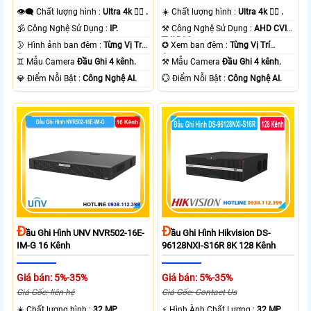
👁️‍🗨 Chất lượng hình :
Ultra 4k 👍🏾 .
☀️ Chất lượng hình :
Ultra 4k 👍🏾 .
🕉️ Công Nghệ Sử Dụng :
IP.
⚒ Công Nghệ Sử Dụng :
AHD CVI
TVI BCS.
🌛 Hình ảnh ban đêm :
Từng Vị Trí
✪ Xem ban đêm :
Từng Vị Trí
Camera .
Camera .
♊ Mẫu Camera
Đầu Ghi 4 kênh.
⚒ Mẫu Camera
Đầu Ghi 4 kênh.
️💎 Điểm Nỗi Bật :
Công Nghệ AI.
️💮 Điểm Nỗi Bật :
Công Nghệ AI.
Đ
Đ
Ầu Ghi Hình UNV NVR502-16E-
Ầu Ghi Hình Hikvision DS-
IM-G 16 Kênh
96128NXI-S16R 8K 128 Kênh
Giá bán: 5%-35%
Giá bán: 5%-35%
Giá Gốc: liên hệ
Giá Gốc: Contact Us
☀️ Chất lượng hình :
32 MP.
️⚡ Hình Ành Chất Lượng :
32 MP.