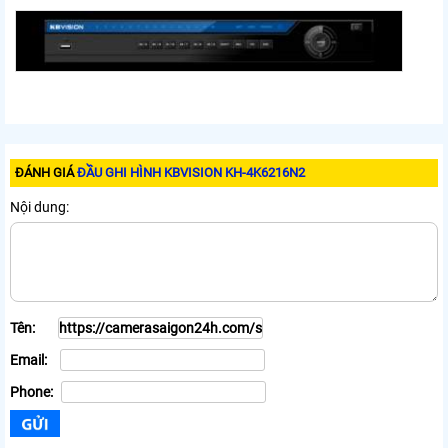
ĐÁNH GIÁ
ĐẦU GHI HÌNH KBVISION KH-4K6216N2
Nội dung:
Tên:
Email:
Phone: