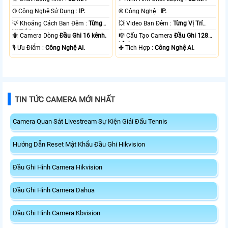
®️ Công Nghệ Sử Dụng :
IP.
®️ Công Nghệ :
IP.
💡 Khoảng Cách Ban Đêm :
Từng
💥 Video Ban Đêm :
Từng Vị Trí
Vị Trí Camera .
Camera .
🐜 Camera Dòng
Đầu Ghi 16 kênh.
🎼️ Cấu Tạo Camera
Đầu Ghi 128
kênh.
️🎙 Ưu Điểm :
Công Nghệ AI.
️✤ Tích Hợp :
Công Nghệ AI.
TIN TỨC CAMERA MỚI NHẤT
Camera Quan Sát Livestream Sự Kiện Giải Đấu Tennis
Hướng Dẫn Reset Mật Khẩu Đầu Ghi Hikvision
Đầu Ghi Hình Camera Hikvision
Đầu Ghi Hình Camera Dahua
Đầu Ghi Hình Camera Kbvision