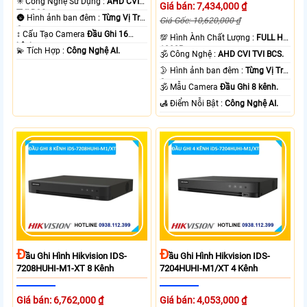
✳️ Công Nghệ Sử Dụng :
AHD CVI
Giá bán: 7,434,000 ₫
TVI BCS.
🌚 Hình ảnh ban đêm :
Từng Vị Trí
Giá Gốc: 10,620,000 ₫
Camera .
↕️ Cấu Tạo Camera
Đầu Ghi 16
💯 Hình Ành Chất Lượng :
FULL HD
kênh.
1080P .
️💫 Tích Hợp :
Công Nghệ AI.
🕉️ Công Nghệ :
AHD CVI TVI BCS.
🌛 Hình ảnh ban đêm :
Từng Vị Trí
Camera .
🕉️ Mẫu Camera
Đầu Ghi 8 kênh.
️🛃 Điểm Nỗi Bật :
Công Nghệ AI.
Đ
Đ
Ầu Ghi Hình Hikvision IDS-
Ầu Ghi Hình Hikvision IDS-
7208HUHI-M1-XT 8 Kênh
7204HUHI-M1/XT 4 Kênh
Giá bán: 6,762,000 ₫
Giá bán: 4,053,000 ₫