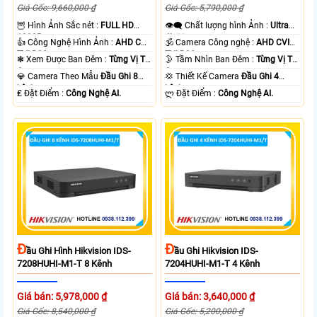
Giá Gốc: 9,660,000 ₫
Giá Gốc: 5,790,000 ₫
🦉 Hình Ảnh Sắc nét :
FULL HD
👁️‍🗨 Chất lượng hình Ảnh :
Ultra
1080P .
4k 👍🏾 .
👍 Công Nghệ Hình Ảnh :
AHD CVI
🕉️ Camera Công nghệ :
AHD CVI
TVI BCS.
TVI BCS.
❃ Xem Được Ban Đêm :
Từng Vị Trí
🌛 Tầm Nhìn Ban Đêm :
Từng Vị Trí
Camera .
Camera .
💎 Camera Theo Mẫu
Đầu Ghi 8
💢 Thiết Kế Camera
Đầu Ghi 4
kênh.
kênh.
️₤ Đặt Điểm :
Công Nghệ AI.
️ლ Đặt Điểm :
Công Nghệ AI.
Đ
Đ
Ầu Ghi Hình Hikvision IDS-
Ầu Ghi Hikvision IDS-
7208HUHI-M1-T 8 Kênh
7204HUHI-M1-T 4 Kênh
Giá bán: 5,978,000 ₫
Giá bán: 3,640,000 ₫
Giá Gốc: 8,540,000 ₫
Giá Gốc: 5,200,000 ₫