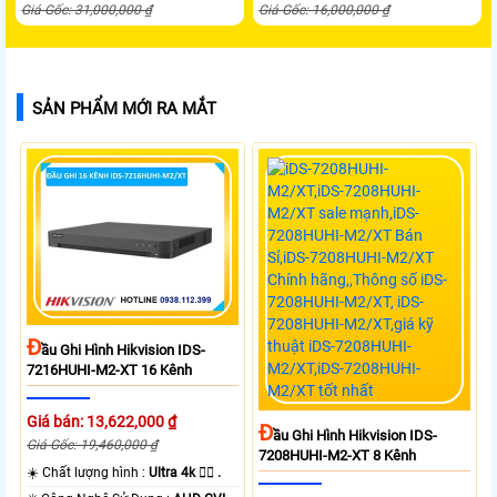
Giá Gốc: 31,000,000 ₫
Giá Gốc: 16,000,000 ₫
SẢN PHẨM MỚI RA MẮT
Đ
Ầu Ghi Hình Hikvision IDS-
7216HUHI-M2-XT 16 Kênh
Giá bán: 13,622,000 ₫
Đ
Ầu Ghi Hình Hikvision IDS-
Giá Gốc: 19,460,000 ₫
7208HUHI-M2-XT 8 Kênh
☀️ Chất lượng hình :
Ultra 4k 👍🏾 .