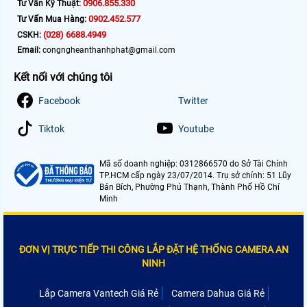
0906.855.330
Tư Vấn Kỹ Thuật:
0902.452.577
Tư Vấn Mua Hàng:
(028) 6688.4949
CSKH:
Email:
congngheanthanhphat@gmail.com
Kết nối với chúng tôi
Facebook
Twitter
Tiktok
Youtube
Mã số doanh nghiệp: 0312866570 do Sở Tài Chính
TP.HCM cấp ngày 23/07/2014. Trụ sở chính: 51 Lũy
Bán Bích, Phường Phú Thạnh, Thành Phố Hồ Chí
Minh
ĐƠN VỊ TRỰC TIẾP THI CÔNG LẮP ĐẶT HỆ THỐNG CAMERA AN
NINH
Lắp Camera Vantech Giá Rẻ
Camera Dahua Giá Rẻ