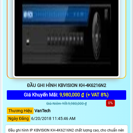
ĐẦU GHI HÌNH KBVISION KH-4K6216N2
Giá Khuyến Mãi:
9,980,000 ₫
(+ VAT 8%)
0%
Giá Niêm Yết:9,980,000 ₫
Thương Hiệu
VanTech
Ngày Đăng
6/20/2018 11:45:46 AM
Đầu ghi hình IP KBVISION KH-4K6216N2 chất lượng cao, cho chuẩn nén