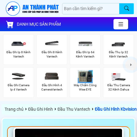
DANH MỤC SẢN PHẨM
Đầu Ghi Ip 8 Kênh
Đầu Ghi 8 Kênh
Đầu Ghi Ip 64
Đầu Thu Ip 32
Vantech
Vantech
Kênh Vantech
Kênh Vantech
Đầu Ghi Camera
Đầu Ghi Hình 4
Máy Chấm Công
Đầu Thu Camera
Ip 4 Vantech
CameraVantech
Wise EYE
32 Kênh Dahua
›
›
›
Trang chủ
Đầu Ghi Hình
Đầu Thu Vantech
Đầu Ghi Hình Kbvisi