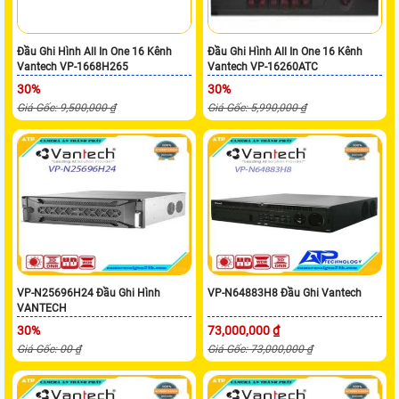
Đầu Ghi Hình All In One 16 Kênh
Đầu Ghi Hình All In One 16 Kênh
Vantech VP-1668H265
Vantech VP-16260ATC
30%
30%
Giá Gốc: 9,500,000 ₫
Giá Gốc: 5,990,000 ₫
VP-N25696H24 Đầu Ghi Hình
VP-N64883H8 Đầu Ghi Vantech
VANTECH
30%
73,000,000 ₫
Giá Gốc: 00 ₫
Giá Gốc: 73,000,000 ₫