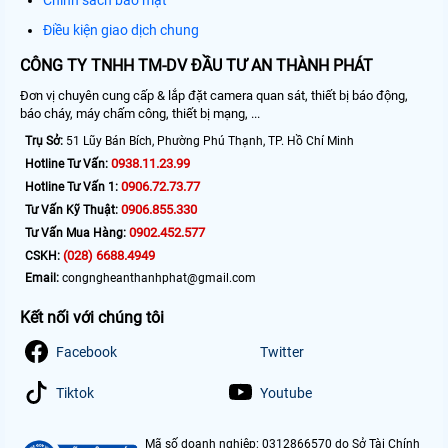
Điều kiện giao dịch chung
CÔNG TY TNHH TM-DV ĐẦU TƯ AN THÀNH PHÁT
Đơn vị chuyên cung cấp & lắp đặt camera quan sát, thiết bị báo động,
báo cháy, máy chấm công, thiết bị mạng, ...
Trụ Sở:
51 Lũy Bán Bích, Phường Phú Thạnh, TP. Hồ Chí Minh
0938.11.23.99
Hotline Tư Vấn:
0906.72.73.77
Hotline Tư Vấn 1:
0906.855.330
Tư Vấn Kỹ Thuật:
0902.452.577
Tư Vấn Mua Hàng:
(028) 6688.4949
CSKH:
Email:
congngheanthanhphat@gmail.com
Kết nối với chúng tôi
Facebook
Twitter
Tiktok
Youtube
Mã số doanh nghiệp: 0312866570 do Sở Tài Chính