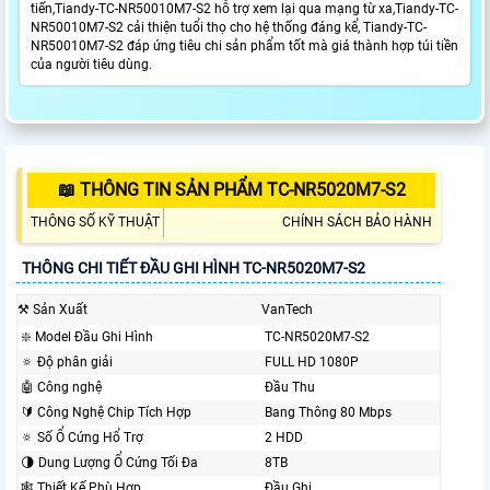
tiến,Tiandy-TC-NR50010M7-S2 hỗ trợ xem lại qua mạng từ xa,Tiandy-TC-
NR50010M7-S2 cải thiện tuổi thọ cho hệ thống đáng kể, Tiandy-TC-
NR50010M7-S2 đáp ứng tiêu chi sản phẩm tốt mà giá thành hợp túi tiền
của người tiêu dùng.
📖 THÔNG TIN SẢN PHẨM TC-NR5020M7-S2
THÔNG SỐ KỸ THUẬT
CHÍNH SÁCH BẢO HÀNH
THÔNG CHI TIẾT ĐẦU GHI HÌNH TC-NR5020M7-S2
⚒ Sản Xuất
VanTech
❇️ Model Đầu Ghi Hình
TC-NR5020M7-S2
🔅 Độ phân giải
FULL HD 1080P
🤖️ Công nghệ
Đầu Thu
🔰 Công Nghệ Chip Tích Hợp
Bang Thông 80 Mbps
🔅 Số Ổ Cứng Hổ Trợ
2 HDD
🌗 Dung Lượng Ổ Cứng Tối Đa
8TB
🕸️ Thiết Kế Phù Hợp
Đầu Ghi