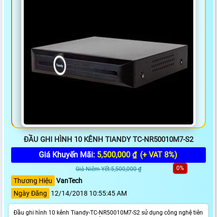
ĐẦU GHI HÌNH 10 KÊNH TIANDY TC-NR50010M7-S2
Giá Khuyến Mãi:
5,500,000 ₫
(+ VAT 8%)
0%
Giá Niêm Yết:5,500,000 ₫
Thương Hiệu
VanTech
Ngày Đăng
12/14/2018 10:55:45 AM
Đầu ghi hình 10 kênh Tiandy-TC-NR50010M7-S2 sử dụng công nghệ tiên