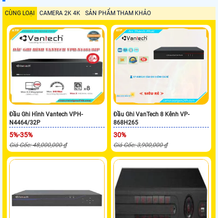
CÙNG LOẠI
CAMERA 2K 4K
SẢN PHẨM THAM KHẢO
Đầu Ghi Hình Vantech VPH-
Đầu Ghi VanTech 8 Kênh VP-
N4464/32P
868H265
5%-35%
30%
Giá Gốc: 48,000,000 ₫
Giá Gốc: 3,900,000 ₫