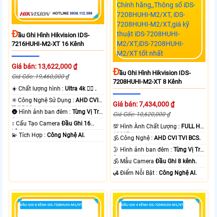
Đ
Ầu Ghi Hình Hikvision IDS-
7216HUHI-M2-XT 16 Kênh
Giá bán: 13,622,000 ₫
Đ
Ầu Ghi Hình Hikvision IDS-
Giá Gốc: 19,460,000 ₫
7208HUHI-M2-XT 8 Kênh
☀️ Chất lượng hình :
Ultra 4k 👍🏾 .
✳️ Công Nghệ Sử Dụng :
AHD CVI
Giá bán: 7,434,000 ₫
TVI BCS.
🌚 Hình ảnh ban đêm :
Từng Vị Trí
Giá Gốc: 10,620,000 ₫
Camera .
↕️ Cấu Tạo Camera
Đầu Ghi 16
💯 Hình Ành Chất Lượng :
FULL HD
kênh.
1080P .
️💫 Tích Hợp :
Công Nghệ AI.
🕉️ Công Nghệ :
AHD CVI TVI BCS.
🌛 Hình ảnh ban đêm :
Từng Vị Trí
Camera .
🕉️ Mẫu Camera
Đầu Ghi 8 kênh.
️🛃 Điểm Nỗi Bật :
Công Nghệ AI.