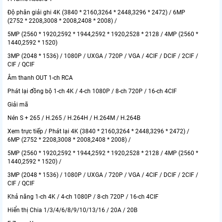
Độ phân giải ghi 4K (3840 * 2160,3264 * 2448,3296 * 2472) / 6MP
(2752 * 2208,3008 * 2008,2408 * 2008) /
5MP (2560 * 1920,2592 * 1944,2592 * 1920,2528 * 2128 / 4MP (2560 *
1440,2592 * 1520)
3MP (2048 * 1536) / 1080P / UXGA / 720P / VGA / 4CIF / DCIF / 2CIF /
CIF / QCIF
Âm thanh OUT 1-ch RCA
Phát lại đồng bộ 1-ch 4K / 4-ch 1080P / 8-ch 720P / 16-ch 4CIF
Giải mã
Nén S + 265 / H.265 / H.264H / H.264M / H.264B
Xem trực tiếp / Phát lại 4K (3840 * 2160,3264 * 2448,3296 * 2472) /
6MP (2752 * 2208,3008 * 2008,2408 * 2008) /
5MP (2560 * 1920,2592 * 1944,2592 * 1920,2528 * 2128 / 4MP (2560 *
1440,2592 * 1520) /
3MP (2048 * 1536) / 1080P / UXGA / 720P / VGA / 4CIF / DCIF / 2CIF /
CIF / QCIF
Khả năng 1-ch 4K / 4-ch 1080P / 8-ch 720P / 16-ch 4CIF
Hiển thị Chia 1/3/4/6/8/9/10/13/16 / 20A / 20B