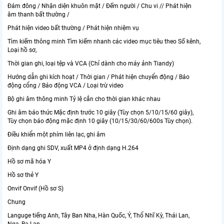
Đám đông / Nhận diện khuôn mặt / Đếm người / Chu vi // Phát hiện
âm thanh bất thường /
Phát hiện video bất thường / Phát hiện nhiệm vụ
Tìm kiếm thông minh Tìm kiếm nhanh các video mục tiêu theo Số kênh,
Loại hồ sơ,
Thời gian ghi, loại tệp và VCA (Chỉ dành cho máy ảnh Tiandy)
Hướng dẫn ghi kích hoạt / Thời gian / Phát hiện chuyển động / Báo
động cổng / Báo động VCA / Loại trừ video
Bộ ghi âm thông minh Tỷ lệ cắn cho thời gian khác nhau
Ghi âm báo thức Mặc định trước 10 giây (Tùy chọn 5/10/15/60 giây),
Tùy chọn báo động mặc định 10 giây (10/15/30/60/600s Tùy chọn).
Điều khiển một phím liên lạc, ghi âm
Định dạng ghi SDV, xuất MP4 ở định dạng H.264
Hồ sơ mã hóa Y
Hồ sơ thẻ Y
Onvif Onvif (Hồ sơ S)
Chung
Languge tiếng Anh, Tây Ban Nha, Hàn Quốc, Ý, Thổ Nhĩ Kỳ, Thái Lan,