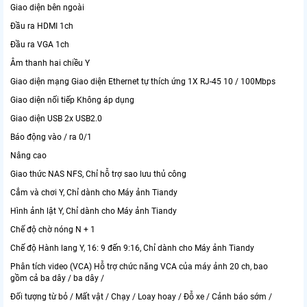
Giao diện bên ngoài
Đầu ra HDMI 1ch
Đầu ra VGA 1ch
Âm thanh hai chiều Y
Giao diện mạng Giao diện Ethernet tự thích ứng 1X RJ-45 10 / 100Mbps
Giao diện nối tiếp Không áp dụng
Giao diện USB 2x USB2.0
Báo động vào / ra 0/1
Nâng cao
Giao thức NAS NFS, Chỉ hỗ trợ sao lưu thủ công
Cắm và chơi Y, Chỉ dành cho Máy ảnh Tiandy
Hình ảnh lật Y, Chỉ dành cho Máy ảnh Tiandy
Chế độ chờ nóng N + 1
Chế độ Hành lang Y, 16: 9 đến 9:16, Chỉ dành cho Máy ảnh Tiandy
Phân tích video (VCA) Hỗ trợ chức năng VCA của máy ảnh 20 ch, bao
gồm cả ba dây / ba dây /
Đối tượng từ bỏ / Mất vật / Chạy / Loay hoay / Đỗ xe / Cảnh báo sớm /