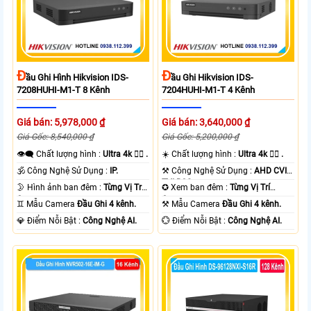
Đ
Đ
Ầu Ghi Hình Hikvision IDS-
Ầu Ghi Hikvision IDS-
7208HUHI-M1-T 8 Kênh
7204HUHI-M1-T 4 Kênh
Giá bán: 5,978,000 ₫
Giá bán: 3,640,000 ₫
Giá Gốc: 8,540,000 ₫
Giá Gốc: 5,200,000 ₫
👁️‍🗨 Chất lượng hình :
Ultra 4k 👍🏾 .
☀️ Chất lượng hình :
Ultra 4k 👍🏾 .
🕉️ Công Nghệ Sử Dụng :
IP.
⚒ Công Nghệ Sử Dụng :
AHD CVI
TVI BCS.
🌛 Hình ảnh ban đêm :
Từng Vị Trí
✪ Xem ban đêm :
Từng Vị Trí
Camera .
Camera .
♊ Mẫu Camera
Đầu Ghi 4 kênh.
⚒ Mẫu Camera
Đầu Ghi 4 kênh.
️💎 Điểm Nỗi Bật :
Công Nghệ AI.
️💮 Điểm Nỗi Bật :
Công Nghệ AI.