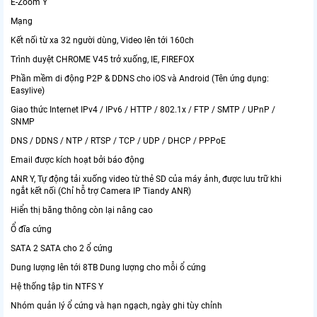
E-Zoom Y
Mạng
Kết nối từ xa 32 người dùng, Video lên tới 160ch
Trình duyệt CHROME V45 trở xuống, IE, FIREFOX
Phần mềm di động P2P & DDNS cho iOS và Android (Tên ứng dụng:
Easylive)
Giao thức Internet IPv4 / IPv6 / HTTP / 802.1x / FTP / SMTP / UPnP /
SNMP
DNS / DDNS / NTP / RTSP / TCP / UDP / DHCP / PPPoE
Email được kích hoạt bởi báo động
ANR Y, Tự động tải xuống video từ thẻ SD của máy ảnh, được lưu trữ khi
ngắt kết nối (Chỉ hỗ trợ Camera IP Tiandy ANR)
Hiển thị băng thông còn lại nâng cao
Ổ đĩa cứng
SATA 2 SATA cho 2 ổ cứng
Dung lượng lên tới 8TB Dung lượng cho mỗi ổ cứng
Hệ thống tập tin NTFS Y
Nhóm quản lý ổ cứng và hạn ngạch, ngày ghi tùy chỉnh