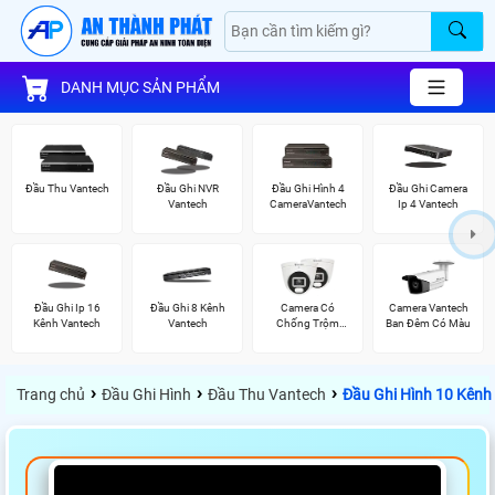
DANH MỤC SẢN PHẨM
Đầu Thu Vantech
Đầu Ghi NVR
Đầu Ghi Hình 4
Đầu Ghi Camera
Vantech
CameraVantech
Ip 4 Vantech
Đầu Ghi Ip 16
Đầu Ghi 8 Kênh
Camera Có
Camera Vantech
Kênh Vantech
Vantech
Chống Trộm
Ban Đêm Có Màu
Vantech
›
›
›
Trang chủ
Đầu Ghi Hình
Đầu Thu Vantech
Đầu Ghi Hình 10 Kênh