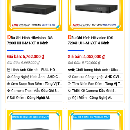
Đ
Đ
Ầu Ghi Hình Hikvision IDS-
Ầu Ghi Hình Hikvision IDS-
7208HUHI-M1-XT 8 Kênh
7204HUHI-M1/XT 4 Kênh
Giá bán: 6,762,000 ₫
Giá bán: 4,053,000 ₫
Giá Gốc: 9,660,000 ₫
Giá Gốc: 5,790,000 ₫
🦉 Hình Ảnh Sắc nét :
FULL HD
👁️‍🗨 Chất lượng hình Ảnh :
Ultra
1080P .
4k 👍🏾 .
👍 Công Nghệ Hình Ảnh :
AHD CVI
🕉️ Camera Công nghệ :
AHD CVI
TVI BCS.
TVI BCS.
❃ Xem Được Ban Đêm :
Từng Vị Trí
🌛 Tầm Nhìn Ban Đêm :
Từng Vị Trí
Camera .
Camera .
💎 Camera Theo Mẫu
Đầu Ghi 8
💢 Thiết Kế Camera
Đầu Ghi 4
kênh.
kênh.
️₤ Đặt Điểm :
Công Nghệ AI.
️ლ Đặt Điểm :
Công Nghệ AI.