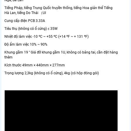
Nga, Ba Lan
Tiếng Pháp, tiếng Trung Quốc truyền thống, tiếng Hoa giản thể Tiếng
Hà Lan, tiếng Do Thái （UI
Cung cấp điện PCB 3.33A
Tiêu thụ (không có ổ cứng) ≤ 35W
Nhiệt độ làm việc -10 ºC ~ +55 ºC (+14 ºF ~ + 131 ºF)
Độ ẩm làm việc 10% ~ 90%
Khung gầm 19 '' Giá đỡ khung gầm 1U, không có bảng tai, cần đặt hàng
thêm
Kích thước 49mm × 440mm × 277mm
Trọng lượng 2,3kg (không có ổ cứng), 4kg (có hộp đóng gói)