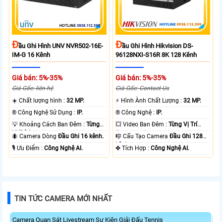
Đ
Đ
Ầu Ghi Hình UNV NVR502-16E-
Ầu Ghi Hình Hikvision DS-
IM-G 16 Kênh
96128NXI-S16R 8K 128 Kênh
Giá bán: 5%-35%
Giá bán: 5%-35%
Giá Gốc: liên hệ
Giá Gốc: Contact Us
☀️ Chất lượng hình :
32 MP.
️⚡ Hình Ành Chất Lượng :
32 MP.
®️ Công Nghệ Sử Dụng :
IP.
®️ Công Nghệ :
IP.
💡 Khoảng Cách Ban Đêm :
Từng
💥 Video Ban Đêm :
Từng Vị Trí
Vị Trí Camera .
Camera .
🐜 Camera Dòng
Đầu Ghi 16 kênh.
🎼️ Cấu Tạo Camera
Đầu Ghi 128
kênh.
️🎙 Ưu Điểm :
Công Nghệ AI.
️✤ Tích Hợp :
Công Nghệ AI.
TIN TỨC CAMERA MỚI NHẤT
Camera Quan Sát Livestream Sự Kiện Giải Đấu Tennis