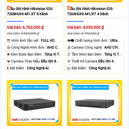
Đ
Đ
Ầu Ghi Hình Hikvision IDS-
Ầu Ghi Hình Hikvision IDS-
7208HUHI-M1-XT 8 Kênh
7204HUHI-M1/XT 4 Kênh
Giá bán: 6,762,000 ₫
Giá bán: 4,053,000 ₫
Giá Gốc: 9,660,000 ₫
Giá Gốc: 5,790,000 ₫
🦉 Hình Ảnh Sắc nét :
FULL HD
👁️‍🗨 Chất lượng hình Ảnh :
Ultra
1080P .
4k 👍🏾 .
👍 Công Nghệ Hình Ảnh :
AHD CVI
🕉️ Camera Công nghệ :
AHD CVI
TVI BCS.
TVI BCS.
❃ Xem Được Ban Đêm :
Từng Vị Trí
🌛 Tầm Nhìn Ban Đêm :
Từng Vị Trí
Camera .
Camera .
💎 Camera Theo Mẫu
Đầu Ghi 8
💢 Thiết Kế Camera
Đầu Ghi 4
kênh.
kênh.
️₤ Đặt Điểm :
Công Nghệ AI.
️ლ Đặt Điểm :
Công Nghệ AI.