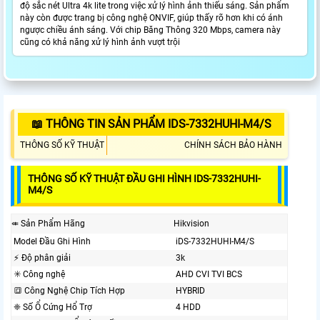
độ sắc nét Ultra 4k lite trong việc xử lý hình ảnh thiếu sáng. Sản phẩm
này còn được trang bị công nghệ ONVIF, giúp thấy rõ hơn khi có ánh
ngược chiều ánh sáng. Với chip Băng Thông 320 Mbps, camera này
cũng có khả năng xử lý hình ảnh vượt trội
📖 THÔNG TIN SẢN PHẨM IDS-7332HUHI-M4/S
THÔNG SỐ KỸ THUẬT
CHÍNH SÁCH BẢO HÀNH
THÔNG SỐ KỸ THUẬT ĐẦU GHI HÌNH IDS-7332HUHI-
M4/S
⤂ Sản Phẩm Hãng
Hikvision
Model Đầu Ghi Hình
iDS-7332HUHI-M4/S
️⚡ Độ phân giải
3k
✳️ Công nghệ
AHD CVI TVI BCS
🔳 Công Nghệ Chip Tích Hợp
HYBRID
❈ Số Ổ Cứng Hổ Trợ
4 HDD