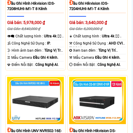
Đ
Đ
Ầu Ghi Hình Hikvision IDS-
Ầu Ghi Hikvision IDS-
7208HUHI-M1-T 8 Kênh
7204HUHI-M1-T 4 Kênh
Giá bán: 5,978,000 ₫
Giá bán: 3,640,000 ₫
Giá Gốc: 8,540,000 ₫
Giá Gốc: 5,200,000 ₫
👁️‍🗨 Chất lượng hình :
Ultra 4k 👍🏾 .
☀️ Chất lượng hình :
Ultra 4k 👍🏾 .
🕉️ Công Nghệ Sử Dụng :
IP.
⚒ Công Nghệ Sử Dụng :
AHD CVI
TVI BCS.
🌛 Hình ảnh ban đêm :
Từng Vị Trí
✪ Xem ban đêm :
Từng Vị Trí
Camera .
Camera .
♊ Mẫu Camera
Đầu Ghi 4 kênh.
⚒ Mẫu Camera
Đầu Ghi 4 kênh.
️💎 Điểm Nỗi Bật :
Công Nghệ AI.
️💮 Điểm Nỗi Bật :
Công Nghệ AI.
Đ
Đ
Ầu Ghi Hình UNV NVR502-16E-
Ầu Ghi Hình Hikvision DS-