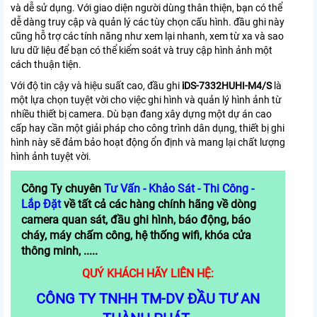
và dễ sử dụng. Với giao diện người dùng thân thiện, bạn có thể
dễ dàng truy cập và quản lý các tùy chọn cấu hình. đầu ghi này
cũng hỗ trợ các tính năng như xem lại nhanh, xem từ xa và sao
lưu dữ liệu để bạn có thể kiểm soát và truy cập hình ảnh một
cách thuận tiện.
Với độ tin cậy và hiệu suất cao, đầu ghi
iDS-7332HUHI-M4/S
là
một lựa chọn tuyệt vời cho việc ghi hình và quản lý hình ảnh từ
nhiều thiết bị camera. Dù bạn đang xây dựng một dự án cao
cấp hay cần một giải pháp cho công trình dân dụng, thiết bị ghi
hình này sẽ đảm bảo hoạt động ổn định và mang lại chất lượng
hình ảnh tuyệt vời.
Công Ty chuyên
Tư Vấn - Khảo Sát - Thi Công -
Lắp Đặt
về tất cả các hàng chính hãng về dòng
camera quan sát, đầu ghi hình, báo động, báo
cháy, máy chấm công, hệ thống wifi, khóa cửa
thông minh, .....
QUÝ KHÁCH HÃY LIÊN HỆ:
CÔNG TY TNHH TM-DV ĐẦU TƯ AN