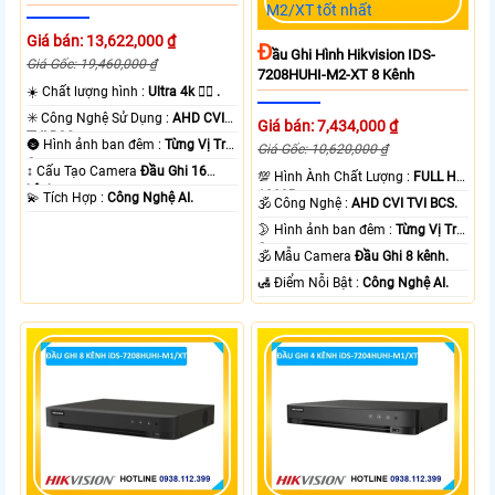
Giá bán: 13,622,000 ₫
Đ
Ầu Ghi Hình Hikvision IDS-
Giá Gốc: 19,460,000 ₫
7208HUHI-M2-XT 8 Kênh
☀️ Chất lượng hình :
Ultra 4k 👍🏾 .
✳️ Công Nghệ Sử Dụng :
AHD CVI
Giá bán: 7,434,000 ₫
TVI BCS.
🌚 Hình ảnh ban đêm :
Từng Vị Trí
Giá Gốc: 10,620,000 ₫
Camera .
↕️ Cấu Tạo Camera
Đầu Ghi 16
💯 Hình Ành Chất Lượng :
FULL HD
kênh.
1080P .
️💫 Tích Hợp :
Công Nghệ AI.
🕉️ Công Nghệ :
AHD CVI TVI BCS.
🌛 Hình ảnh ban đêm :
Từng Vị Trí
Camera .
🕉️ Mẫu Camera
Đầu Ghi 8 kênh.
️🛃 Điểm Nỗi Bật :
Công Nghệ AI.