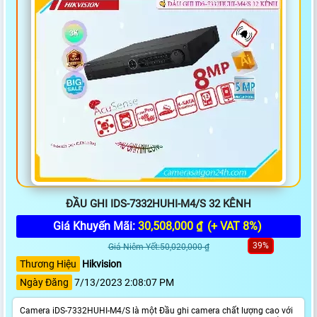
ĐẦU GHI IDS-7332HUHI-M4/S 32 KÊNH
Giá Khuyến Mãi:
30,508,000 ₫
(+ VAT 8%)
39%
Giá Niêm Yết:50,020,000 ₫
Thương Hiệu
Hikvision
Ngày Đăng
7/13/2023 2:08:07 PM
Camera iDS-7332HUHI-M4/S là một Đầu ghi camera chất lượng cao với