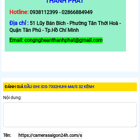
THÀNH PHÁT
Hotline:
0938112399 - 02866884949
Địa chỉ :
51 Lũy Bán Bích - Phường Tân Thới Hoà -
Quận Tân Phú - Tp.Hồ Chí Minh
Email: congngheanthanhphat@gmail.com
ĐÁNH GIÁ
ĐẦU GHI IDS-7332HUHI-M4/S 32 KÊNH
Nội dung:
Tên: