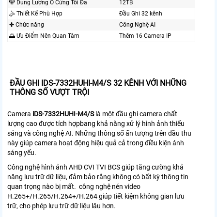
🕎 Dung Lượng Ổ Cứng Tối Đa
12TB
🤹 Thiết Kế Phù Hợp
Đầu Ghi 32 kênh
✤ Chức năng
Công Nghệ AI
🌅 Ưu Điểm Nên Quan Tâm
Thêm 16 Camera IP
ĐẦU GHI IDS-7332HUHI-M4/S 32 KÊNH VỚI NHỮNG
THÔNG SỐ VƯỢT TRỘI
Camera
iDS-7332HUHI-M4/S
là một đầu ghi camera chất
lượng cao được tích hợpbang khả năng xử lý hình ảnh thiếu
sáng và công nghệ AI. Những thông số ấn tượng trên đầu thu
này giúp camera hoạt động hiệu quả cả trong điều kiện ánh
sáng yếu.
Công nghệ hình ảnh AHD CVI TVI BCS giúp tăng cường khả
năng lưu trữ dữ liệu, đảm bảo rằng không có bất kỳ thông tin
quan trọng nào bị mất.
công nghệ nén video
H.265+/H.265/H.264+/H.264 giúp tiết kiệm không gian lưu
trữ, cho phép lưu trữ dữ liệu lâu hơn.