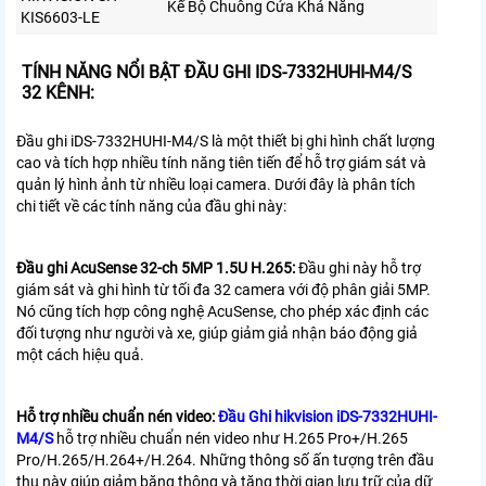
Kế Bộ Chuông Cửa Khả Năng
KIS6603-LE
TÍNH NĂNG NỔI BẬT ĐẦU GHI IDS-7332HUHI-M4/S
32 KÊNH:
Đầu ghi iDS-7332HUHI-M4/S là một thiết bị ghi hình chất lượng
cao và tích hợp nhiều tính năng tiên tiến để hỗ trợ giám sát và
quản lý hình ảnh từ nhiều loại camera. Dưới đây là phân tích
chi tiết về các tính năng của đầu ghi này:
Đầu ghi AcuSense 32-ch 5MP 1.5U H.265:
Đầu ghi này hỗ trợ
giám sát và ghi hình từ tối đa 32 camera với độ phân giải 5MP.
Nó cũng tích hợp công nghệ AcuSense, cho phép xác định các
đối tượng như người và xe, giúp giảm giả nhận báo động giả
một cách hiệu quả.
Hỗ trợ nhiều chuẩn nén video:
Đầu Ghi hikvision iDS-7332HUHI-
M4/S
hỗ trợ nhiều chuẩn nén video như H.265 Pro+/H.265
Pro/H.265/H.264+/H.264. Những thông số ấn tượng trên đầu
thu này giúp giảm băng thông và tăng thời gian lưu trữ của dữ