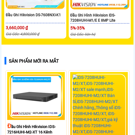
Đầu Ghi Hikvision DS-7608NXI-K1
Đầu Ghi Hình Hikvision IDS-
7208HUHI-M1/E E 8MP Lite
3,660,000 ₫
5%-35%
Giá Gốc: 4,800,000 ₫
Giá Gốc: liên hệ
SẢN PHẨM MỚI RA MẮT
Đ
Ầu Ghi Hình Hikvision IDS-
7216HUHI-M2-XT 16 Kênh