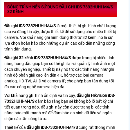
CÔNG TRÌNH NÊN SỬ DỤNG ĐẦU GHI IDS-7332HUHI-M4/S
32 KÊNH
Đầu ghi
iDS-7332HUHI-M4/S
là một thiết bị ghi hình chất lượng
cao và đáng tin cậy, được thiết kế để sử dụng cho nhiều thiết bị
camera. Với khả năng ghi hình đồng thời từ 32 kênh, nó là sự
lựa chọn hoàn hảo cho những dự án cao cấp đến những công
trình dân dụng.
Đầu ghi 32 kênh iDS-7332HUHI-M4/S
được trang bị nhiều tính
năng hàng đầu giúp bạn có thể ghi lại và quản lý hình ảnh một
cách chuyên nghiệp. Thiết bị này hỗ trợ các tính năng như ghi
hình độ phân giải cao lên đến 4K, hỗ trợ các loại camera
analog, HD-TVI, AHD và camera IP, cho phép bạn tận dụng tối
đa các công nghệ camera hiện đại.
Với khả năng ghi hình ổn định và tin cậy,
đầu ghi Hikvision
i
DS-
7332HUHI-M4/S
đảm bảo rằng bạn sẽ không bỏ lỡ bất kỳ chi
tiết quan trọng nào. đầu ghi này còn được trang bị các tính
năng bảo mật mạnh mẽ để đảm bảo an ninh dữ liệu và ngăn
chặn các tấn công từ xa.
Thiết kế của
đầu ghi
iDS-7332HUHI-M4/S
cũng rất thông minh