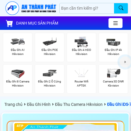
DANH MỤC SẢN PHẨM
Đầu Ghi AI
Đầu Ghi POE
Đầu Ghi 4 HDD
Đầu Ghi IP 4k
Hikvision
Hikvision
Hikvision
Hikvision
Đầu Ghi 8 Camera
Đầu Ghi 2 Ổ Cứng
Router Wifi
Camera 3D DNR
Hikvision
Hikvision
APTEK
Kbvision
›
›
›
Trang chủ
Đầu Ghi Hình
Đầu Thu Camera Hikvision
Đầu Ghi iDS