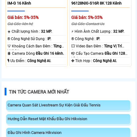
IM-G 16 Kênh
96128NXI-S16R 8K 128 Kênh
Giá bán: 5%-35%
Giá bán: 5%-35%
Giá Gốc: liên hệ
Giá Gốc: Contact Us
☀️ Chất lượng hình :
32 MP.
️⚡ Hình Ành Chất Lượng :
32 MP.
®️ Công Nghệ Sử Dụng :
IP.
®️ Công Nghệ :
IP.
💡 Khoảng Cách Ban Đêm :
Từng
💥 Video Ban Đêm :
Từng Vị Trí
Vị Trí Camera .
Camera .
🐜 Camera Dòng
Đầu Ghi 16 kênh.
🎼️ Cấu Tạo Camera
Đầu Ghi 128
kênh.
️🎙 Ưu Điểm :
Công Nghệ AI.
️✤ Tích Hợp :
Công Nghệ AI.
TIN TỨC CAMERA MỚI NHẤT
Camera Quan Sát Livestream Sự Kiện Giải Đấu Tennis
Hướng Dẫn Reset Mật Khẩu Đầu Ghi Hikvision
Đầu Ghi Hình Camera Hikvision