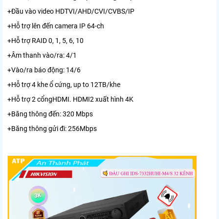
+Đầu vào video HDTVI/AHD/CVI/CVBS/IP
+Hỗ trợ lên đến camera IP 64-ch
+Hỗ trợ RAID 0, 1, 5, 6, 10
+Âm thanh vào/ra: 4/1
+Vào/ra báo động: 14/6
+Hỗ trợ 4 khe ổ cứng, up to 12TB/khe
+Hỗ trợ 2 cổngHDMI. HDMI2 xuất hình 4K
+Băng thông đến: 320 Mbps
+Băng thông gửi đi: 256Mbps