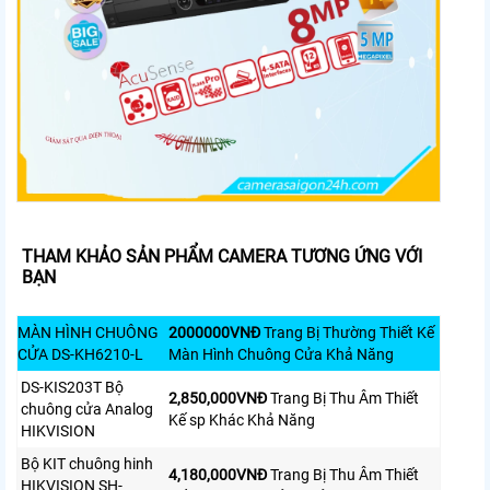
THAM KHẢO SẢN PHẨM CAMERA TƯƠNG ỨNG VỚI
BẠN
MÀN HÌNH CHUÔNG
2000000VNÐ
Trang Bị Thường Thiết Kế
CỬA DS-KH6210-L
Màn Hình Chuông Cửa Khả Năng
DS-KIS203T Bộ
2,850,000VNÐ
Trang Bị Thu Âm Thiết
chuông cửa Analog
Kế sp Khác Khả Năng
HIKVISION
Bộ KIT chuông hinh
4,180,000VNÐ
Trang Bị Thu Âm Thiết
HIKVISION SH-