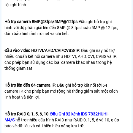
liệu ghi hình.
Hỗ trợ camera 8MP@8fps/5MP@12fps:
Đầu ghi hỗ trợ ghi
hình với độ phân giải lên đến 8MP @ 8 fps hoặc 5MP @ 12 fps,
đảm bảo hình ảnh rõ nét và chi tiết.
Đầu vào video HDTVI/AHD/CVI/CVBS/IP:
Đầu ghi này hỗ trợ
nhiều chuẩn kết nối camera như HDTVI, AHD, CVI, CVBS và IP,
cho phép bạn sử dụng các loại camera khác nhau trong hệ
thống giám sát.
Hỗ trợ lên đến 64 camera IP:
Đầu ghi hỗ trợ kết nối tới 64
camera IP, cho phép bạn mở rộng hệ thống giám sát một cách
linh hoạt và tiện lợi.
Hỗ trợ RAID 0, 1, 5, 6, 10:
Đầu Ghi 32 kênh iDS-7332HUHI-
M4/S
hỗ trợ nhiều cấu hình RAID như RAID 0, 1, 5, 6 và 10, giúp
bảo vệ dữ liệu và cải thiện hiệu năng lưu trữ.