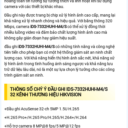
hoàng toàn tin tưởng sự tương thích và linh hoạt khi sử dụng
camera với các thiết bị khác nhau.
Đầu ghi này được trang bị chip xử lý hình ảnh cao cấp, mang lại
khả năng xử lý nhanh chóng và hiệu quả. Với băng thông 320
Mbps, camera
iDS-7332HUHI-M4/S
có thể xử lý đồng thời
nhiều luồng video và đảm bảo chất lượng hình ảnh cao mà
không gây gián đoạn hay giảm hiệu suất.
đầu ghi
iDS-7332HUHI-M4/S
có những tính năng và công nghệ
tiên tiến cho phép bạn có một hệ thống giám sát an ninh chất
lượng cao.
Với khả năng hiển thị hình ảnh sắc nét, khả năng xử
lý hình ảnh trong tình huống ánh sáng ngược và khả năng lưu
trữ dữ liệu lâu dài, nó là một sự lựa chọn lý tưởng cho các công
trình giám sát an ninh.
THÔNG SỐ CHÝ Ý ĐẦU GHI IDS-7332HUHI-M4/S
32 KÊNH THƯƠNG HIỆU HIKVISION
+Đầu ghi AcuSense 32-ch 5MP 1.5U H.265
+H.265 Pro+/H.265 Pro/H.265/H.264+/H.264
+Hỗ trợ camera 8 MP@8 fps/5 MP@12 fps