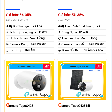
Giá bán: 5%-35%
Giá bán: 5%-35%
Giá Gốc: Liên Hệ
Giá Gốc:
👁️‍🗨 Độ Phân giải :
2K Lite .
👁️‍🗨 Hình Ành Chất Lượng :
2K
Lite .
⚜️ Tích hợp công nghệ :
IP Wifi.
⚜️ Công Nghệ :
IP Wifi.
🌛 Hình ảnh ban đêm :
Hồng
🌔 Hình ảnh ban đêm :
Hồng
Ngoại 10m Có Màu Ban Ðêm.
Ngoại 10m Có Màu Ban Ðêm.
💎 Camera Dòng
Thân Plastic.
❄ Camera Theo Mẫu
Thân Plastic.
️ლ Tích Hợp :
Thu Âm.
️💎 Điểm Nỗi Bật :
Thu Âm Và Loa.
C
C
Amera TapoC425
Amera TapoC425 Kit