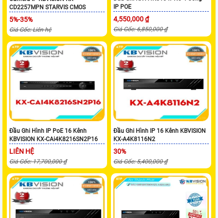
IP POE
CD2257MPN STARVIS CMOS
4,550,000 ₫
5%-35%
Giá Gốc: 6,850,000 ₫
Giá Gốc: Liên hệ
Đầu Ghi Hình IP PoE 16 Kênh
Đầu Ghi Hình IP 16 Kênh KBVISION
KBVISION KX-CAi4K8216SN2P16
KX-A4K8116N2
LIÊN HỆ
30%
Giá Gốc: 17,700,000 ₫
Giá Gốc: 5,400,000 ₫