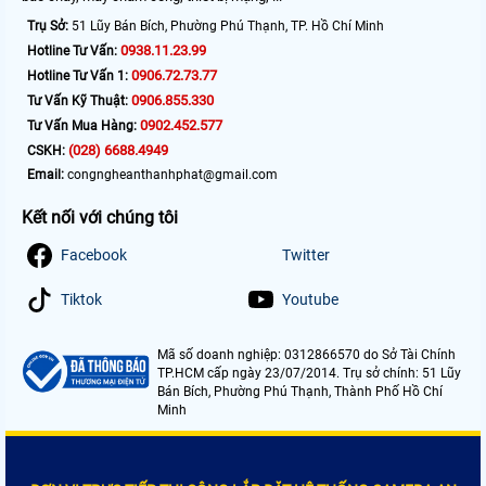
Trụ Sở:
51 Lũy Bán Bích, Phường Phú Thạnh, TP. Hồ Chí Minh
0938.11.23.99
Hotline Tư Vấn:
0906.72.73.77
Hotline Tư Vấn 1:
0906.855.330
Tư Vấn Kỹ Thuật:
0902.452.577
Tư Vấn Mua Hàng:
(028) 6688.4949
CSKH:
Email:
congngheanthanhphat@gmail.com
Kết nối với chúng tôi
Facebook
Twitter
Tiktok
Youtube
Mã số doanh nghiệp: 0312866570 do Sở Tài Chính
TP.HCM cấp ngày 23/07/2014. Trụ sở chính: 51 Lũy
Bán Bích, Phường Phú Thạnh, Thành Phố Hồ Chí
Minh