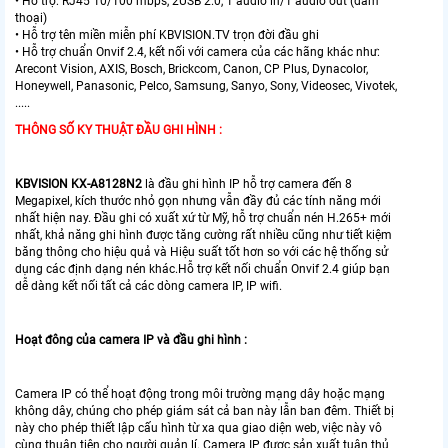
• Hỗ trợ: RJ45 10/100 mbps, 2USB 2.0, 1 audio in/1 audio out (đàm
thoại)
• Hỗ trợ tên miền miễn phí KBVISION.TV trọn đời đầu ghi
• Hỗ trợ chuẩn Onvif 2.4, kết nối với camera của các hãng khác như:
Arecont Vision, AXIS, Bosch, Brickcom, Canon, CP Plus, Dynacolor,
Honeywell, Panasonic, Pelco, Samsung, Sanyo, Sony, Videosec, Vivotek,
.....
THÔNG SỐ KY THUẬT ĐẦU GHI HÌNH :
KBVISION KX-A8128N2
là đầu ghi hình IP hỗ trợ camera đến 8
Megapixel, kích thước nhỏ gọn nhưng vẫn đầy đủ các tính năng mới
nhất hiện nay. Đầu ghi có xuất xứ từ Mỹ, hỗ trợ chuẩn nén H.265+ mới
nhất, khả năng ghi hình được tăng cường rất nhiều cũng như tiết kiệm
băng thông cho hiệu quả và Hiệu suất tốt hơn so với các hệ thống sử
dụng các định dạng nén khác.Hỗ trợ kết nối chuẩn Onvif 2.4 giúp bạn
dễ dàng kết nối tất cả các dòng camera IP, IP wifi.
Hoạt đông của camera IP và đầu ghi hình :
Camera IP có thể hoạt động trong môi trường mạng dây hoặc mạng
không dây, chúng cho phép giám sát cả ban này lẫn ban đêm. Thiết bị
này cho phép thiết lập cấu hình từ xa qua giao diện web, việc này vô
cùng thuận tiện cho người quản lí. Camera IP được sản xuất tuân thủ