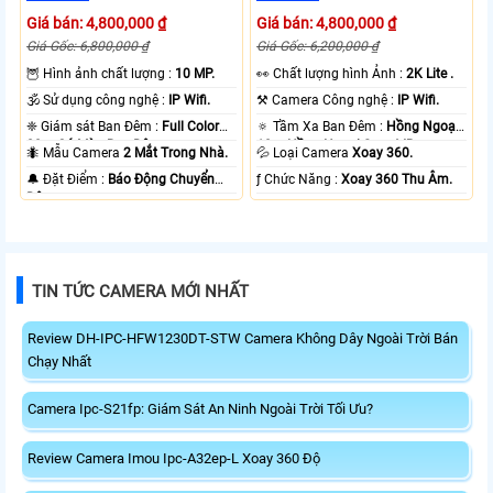
Giá bán: 4,800,000 ₫
Giá bán: 4,800,000 ₫
Giá Gốc: 6,800,000 ₫
Giá Gốc: 6,200,000 ₫
🦉 Hình ảnh chất lượng :
10 MP.
️👀 Chất lượng hình Ảnh :
2K Lite .
🕉️ Sử dụng công nghệ :
IP Wifi.
⚒ Camera Công nghệ :
IP Wifi.
❈ Giám sát Ban Đêm :
Full Color
🔅 Tầm Xa Ban Đêm :
Hồng Ngoại
20m Có Màu Ban Ðêm.
10m Hồng Ngoại Smart IR.
🐜 Mẫu Camera
2 Mắt Trong Nhà.
💦 Loại Camera
Xoay 360.
️🔔 Đặt Điểm :
Báo Động Chuyển
️ƒ Chức Năng :
Xoay 360 Thu Âm.
Động.
TIN TỨC CAMERA MỚI NHẤT
Review DH-IPC-HFW1230DT-STW Camera Không Dây Ngoài Trời Bán
Chạy Nhất
Camera Ipc-S21fp: Giám Sát An Ninh Ngoài Trời Tối Ưu?
Review Camera Imou Ipc-A32ep-L Xoay 360 Độ