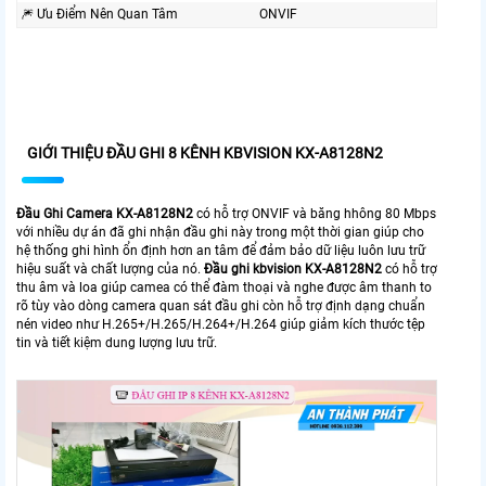
🎆 Ưu Điểm Nên Quan Tâm
ONVIF
GIỚI THIỆU ĐẦU GHI 8 KÊNH KBVISION KX-A8128N2
Đầu Ghi Camera
KX-
A8128N2
có hỗ trợ ONVIF và băng hhông 80 Mbps
với nhiều dự án đã ghi nhận đầu ghi này trong một thời gian giúp cho
hệ thống ghi hình ổn định hơn an tâm để đảm bảo dữ liệu luôn lưu trữ
hiệu suất và chất lượng của nó.
Đầu ghi kbvision
KX-A8
128N2
có hỗ trợ
thu âm và loa giúp camea có thể đàm thoại và nghe được âm thanh to
rõ tùy vào dòng camera quan sát đầu ghi còn hỗ trợ định dạng chuẩn
nén video như H.265+/H.265/H.264+/H.264 giúp giảm kích thước tệp
tin và tiết kiệm dung lượng lưu trữ.