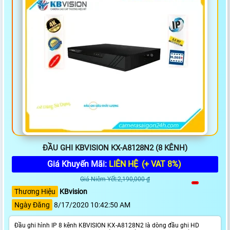
ĐẦU GHI KBVISION KX-A8128N2 (8 KÊNH)
Giá Khuyến Mãi:
LIÊN HỆ
(+ VAT 8%)
Giá Niêm Yết:2,190,000 ₫
Thương Hiệu
KBvision
Ngày Đăng
8/17/2020 10:42:50 AM
Đầu ghi hình IP 8 kênh KBVISION KX-A8128N2 là dòng đầu ghi HD