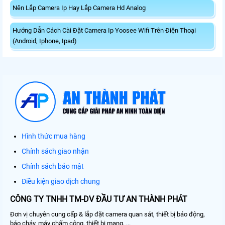
Nên Lắp Camera Ip Hay Lắp Camera Hd Analog
Hướng Dẫn Cách Cài Đặt Camera Ip Yoosee Wifi Trên Điện Thoại
(Android, Iphone, Ipad)
Hình thức mua hàng
Chính sách giao nhận
Chính sách bảo mật
Điều kiện giao dịch chung
CÔNG TY TNHH TM-DV ĐẦU TƯ AN THÀNH PHÁT
Đơn vị chuyên cung cấp & lắp đặt camera quan sát, thiết bị báo động,
báo cháy, máy chấm công, thiết bị mạng, ...