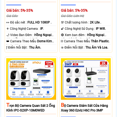
Giá bán: 5%-35%
Giá bán: 5%-35%
Giá Gốc:
Giá Gốc: Liên Hệ
️👀 Độ sắc nét :
FULL HD 1080P .
💯 Chất lượng hình :
2K Lite .
⚜️ Công Nghệ Camera :
IP.
🌠 Công Nghệ Sử Dụng :
IP Wifi.
🌙 Video Ban Đêm :
Hồng Ngoại
🔴 Xem ban đêm :
Hồng Ngoại
10m Hồng Ngoại SMD.
15m Có Màu Ban Ðêm.
👑 Camera Theo Mẫu
Dome Kim
⛓ Camera Theo Mẫu
Thân Plastic.
loại + Nhựa.
️ƒ Điểm Nỗi Bật :
Thu Âm.
️☣️ Điểm Nỗi Bật :
Thu Âm Và Loa.
T
B
Rọn Bộ Camera Quan Sát 2 Ống
Ộ Camera Giám Sát Cửa Hàng
Kính IPC-S2XP-10M0WED
Xoay 360 Ezviz H6C Pro 3MP