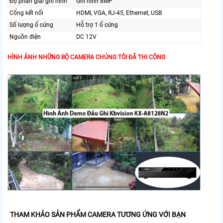
Độ phân giải ghi hình
Ghi hình 8MP
Cổng kết nối
HDMI, VGA, RJ-45, Ethernet, USB
Số lượng ổ cứng
Hỗ trợ 1 ổ cứng
Nguồn điện
DC 12V
HÌNH ẢNH NHỮNG BỘ CAMERA CHÚNG TÔI ĐÃ THI CÔNG
THAM KHẢO SẢN PHẨM CAMERA TƯƠNG ỨNG VỚI BẠN