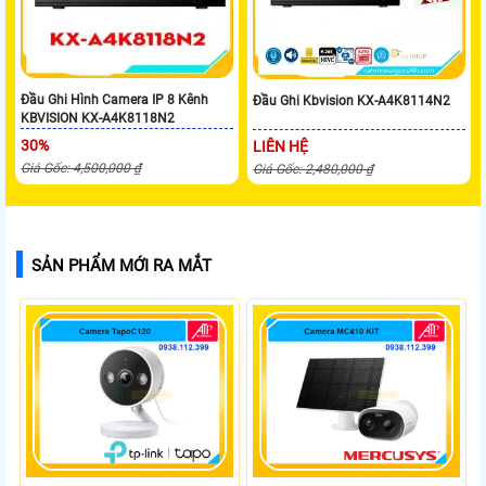
Đầu Ghi Hình Camera IP 8 Kênh
Đầu Ghi Kbvision KX-A4K8114N2
KBVISION KX-A4K8118N2
30%
LIÊN HỆ
Giá Gốc: 4,500,000 ₫
Giá Gốc: 2,480,000 ₫
SẢN PHẨM MỚI RA MẮT