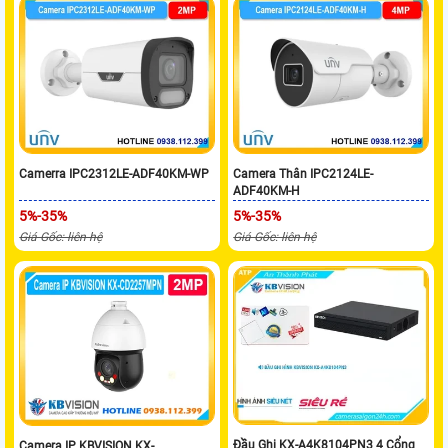
Camerra IPC2312LE-ADF40KM-WP
Camera Thân IPC2124LE-
ADF40KM-H
5%-35%
5%-35%
Giá Gốc: liên hệ
Giá Gốc: liên hệ
Đầu Ghi KX-A4K8104PN3 4 Cổng
Camera IP KBVISION KX-