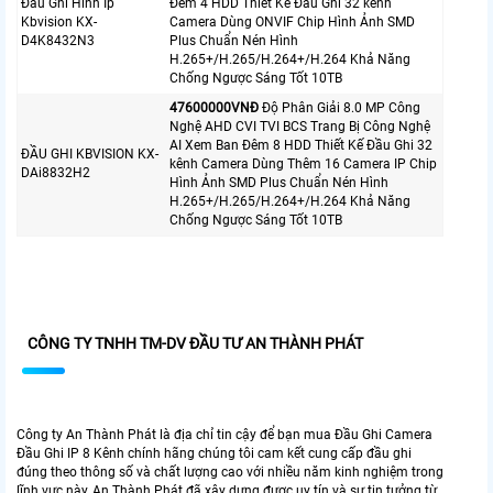
Đầu Ghi Hình Ip
Đêm 4 HDD Thiết Kế Đầu Ghi 32 kênh
Kbvision KX-
Camera Dùng ONVIF Chip Hình Ảnh SMD
D4K8432N3
Plus Chuẩn Nén Hình
H.265+/H.265/H.264+/H.264 Khả Năng
Chống Ngược Sáng Tốt 10TB
47600000VNÐ
Độ Phân Giải 8.0 MP Công
Nghệ AHD CVI TVI BCS Trang Bị Công Nghệ
AI Xem Ban Đêm 8 HDD Thiết Kế Đầu Ghi 32
ĐẦU GHI KBVISION KX-
kênh Camera Dùng Thêm 16 Camera IP Chip
DAi8832H2
Hình Ảnh SMD Plus Chuẩn Nén Hình
H.265+/H.265/H.264+/H.264 Khả Năng
Chống Ngược Sáng Tốt 10TB
CÔNG TY TNHH TM-DV ĐẦU TƯ AN THÀNH PHÁT
Công ty An Thành Phát là địa chỉ tin cậy để bạn mua Đầu Ghi Camera
Đầu Ghi IP 8 Kênh chính hãng chúng tôi cam kết cung cấp đầu ghi
đúng theo thông số và chất lượng cao với nhiều năm kinh nghiệm trong
lĩnh vực này, An Thành Phát đã xây dựng được uy tín và sự tin tưởng từ