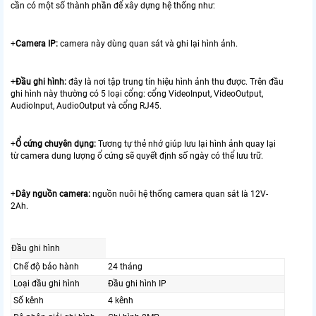
cần có một số thành phần để xây dựng hệ thống như:
+
Camera IP:
camera này dùng quan sát và ghi lại hình ảnh.
+
Đầu ghi hình:
đây là nơi tập trung tín hiệu hình ảnh thu được. Trên đầu
ghi hình này thường có 5 loại cổng: cổng VideoInput, VideoOutput,
AudioInput, AudioOutput và cổng RJ45.
+
Ổ cứng chuyên dụng:
Tương tự thẻ nhớ giúp lưu lại hình ảnh quay lại
từ camera dung lượng ổ cứng sẽ quyết định số ngày có thể lưu trữ.
+
Dây nguồn camera:
nguồn nuôi hệ thống camera quan sát là 12V-
2Ah.
Đầu ghi hình
Chế độ bảo hành
24 tháng
Loại đầu ghi hình
Đầu ghi hình IP
Số kênh
4 kênh