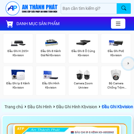
DANH MỤC SẢN PHẨM
Đầu Ghi H.265+
Đầu Ghi 8 Kênh
Đầu Ghi 8 Ổ Cứng
Đầu Ghi PoE
Kbvision
Giá Rẻ Kbvision
Kbvision
Kbvision
Đầu Ghi Ip 8 Kênh
Đầu Ghi Hình
Camera Zoom
Bộ Camera
Kbvision
Kbvision
Uniview
Chống Trộm
Kbvision
›
›
›
Trang chủ
Đầu Ghi Hình
Đầu Ghi Hình Kbvision
Đầu Ghi Kbvisio