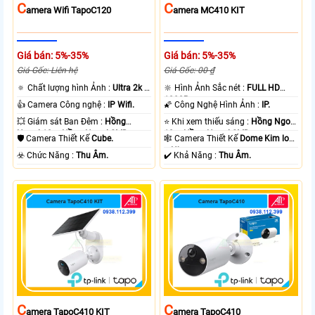
C
C
Amera Wifi TapoC120
Amera MC410 KIT
Giá bán: 5%-35%
Giá bán: 5%-35%
Giá Gốc: Liên hệ
Giá Gốc: 00 ₫
🔅 Chất lượng hình Ảnh :
Ultra 2k +
🔆 Hình Ảnh Sắc nét :
FULL HD
.
1080P .
👍 Camera Công nghệ :
IP Wifi.
🌠 Công Nghệ Hình Ảnh :
IP.
💥 Giám sát Ban Đêm :
Hồng
⭐ Khi xem thiếu sáng :
Hồng Ngoại
Ngoại 10m Hồng Ngoại SMD.
10m Hồng Ngoại SMD.
🛡 Camera Thiết Kế
Cube.
🕸️ Camera Thiết Kế
Dome Kim loại
+ Nhựa.
️☣️ Chức Năng :
Thu Âm.
️✔️ Khả Năng :
Thu Âm.
C
C
Amera TapoC410 KIT
Amera TapoC410