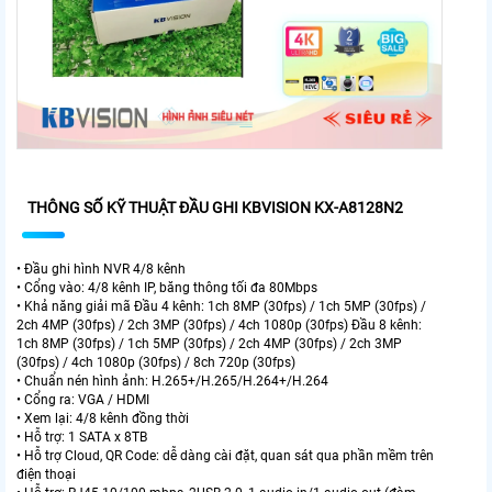
THÔNG SỐ KỸ THUẬT ĐẦU GHI KBVISION KX-A8128N2
• Đầu ghi hình NVR 4/8 kênh
• Cổng vào: 4/8 kênh IP, băng thông tối đa 80Mbps
• Khả năng giải mã Đầu 4 kênh: 1ch 8MP (30fps) / 1ch 5MP (30fps) /
2ch 4MP (30fps) / 2ch 3MP (30fps) / 4ch 1080p (30fps) Đầu 8 kênh:
1ch 8MP (30fps) / 1ch 5MP (30fps) / 2ch 4MP (30fps) / 2ch 3MP
(30fps) / 4ch 1080p (30fps) / 8ch 720p (30fps)
• Chuẩn nén hình ảnh: H.265+/H.265/H.264+/H.264
• Cổng ra: VGA / HDMI
• Xem lại: 4/8 kênh đồng thời
• Hỗ trợ: 1 SATA x 8TB
• Hỗ trợ Cloud, QR Code: dễ dàng cài đặt, quan sát qua phần mềm trên
điện thoại