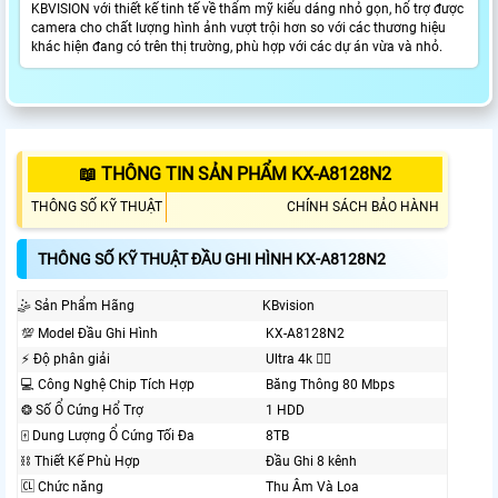
KBVISION với thiết kế tinh tế về thẩm mỹ kiểu dáng nhỏ gọn, hổ trợ được
camera cho chất lượng hình ảnh vượt trội hơn so với các thương hiệu
khác hiện đang có trên thị trường, phù hợp với các dự án vừa và nhỏ.
📖 THÔNG TIN SẢN PHẨM KX-A8128N2
THÔNG SỐ KỸ THUẬT
CHÍNH SÁCH BẢO HÀNH
THÔNG SỐ KỸ THUẬT ĐẦU GHI HÌNH KX-A8128N2
🤹 Sản Phẩm Hãng
KBvision
💯 Model Đầu Ghi Hình
KX-A8128N2
️⚡ Độ phân giải
Ultra 4k 👍🏾
💻 Công Nghệ Chip Tích Hợp
Băng Thông 80 Mbps
❂ Số Ổ Cứng Hổ Trợ
1 HDD
🀄 Dung Lượng Ổ Cứng Tối Đa
8TB
⛓ Thiết Kế Phù Hợp
Đầu Ghi 8 kênh
🆑 Chức năng
Thu Âm Và Loa