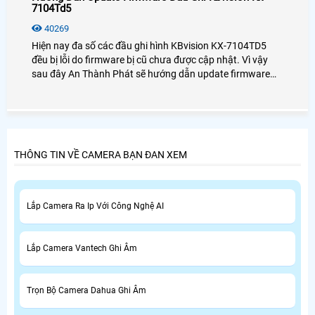
7104Td5
40269
Hiện nay đa số các đầu ghi hình KBvision KX-7104TD5
đều bị lỗi do firmware bị cũ chưa được cập nhật. Vì vậy
sau đây An Thành Phát sẽ hướng dẫn update firmware
đầu ghi hình KX-7104TD5 một cách chi tiết nhất dành cho
bạn.
THÔNG TIN VỀ CAMERA BẠN ĐAN XEM
Lắp Camera Ra Ip Với Công Nghệ AI
Lắp Camera Vantech Ghi Âm
Trọn Bộ Camera Dahua Ghi Âm