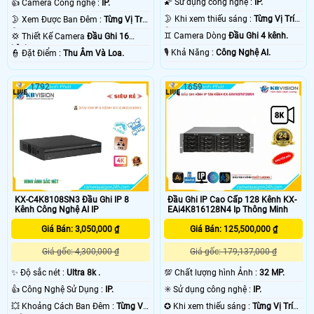
🌠 Sử dụng công nghệ :
IP.
👍 Camera Công nghệ :
IP.
🌛 Khi xem thiếu sáng :
Từng Vị Trí
🌛 Xem Được Ban Đêm :
Từng Vị Trí
Camera .
Camera .
♊ Camera Dòng
Đầu Ghi 4 kênh.
💢 Thiết Kế Camera
Đầu Ghi 16
kênh.
️🎙 Khả Năng :
Công Nghệ AI.
️👮 Đặt Điểm :
Thu Âm Và Loa.
1792
1659
KX-C4K8108SN3 Đầu Ghi IP 8
Đầu Ghi IP Cao Cấp 128 Kênh KX-
Kênh Công Nghệ AI IP
EAi4K816128N4 Ip Thông Minh
Giá Bán: 3,050,000 ₫
Giá Bán: 125,500,000 ₫
Giá gốc: 4,300,000 ₫
Giá gốc: 179,137,000 ₫
✨ Độ sắc nét :
Ultra 8k .
💯 Chất lượng hình Ảnh :
32 MP.
👍 Công Nghệ Sử Dụng :
IP.
✳️ Sử dụng công nghệ :
IP.
💥 Khoảng Cách Ban Đêm :
Từng Vị
✪ Khi xem thiếu sáng :
Từng Vị Trí