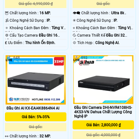
Giá gốc: 6,990,000 ₫
Giá gốc:
🦉 Chất lượng hình :
16 MP.
👁️‍🗨 Chất lượng hình :
Ultra 8k .
🕉️ Công Nghệ Sử Dụng :
IP.
✳️ Công Nghệ Sử Dụng :
IP.
🔅 Khoảng Cách Ban Đêm :
Từng Vị
⭐ Khoảng Cách Ban Đêm :
Từng Vị
Trí Camera .
Trí Camera .
💢 Cấu Tạo Camera
Đầu Ghi 16
💦 Camera Thiết Kế
Đầu Ghi 32
kênh.
kênh.
️₤ Ưu Điểm :
Thu hình Ổn Định.
️💠 Tích Hợp :
Công Nghệ AI.
648
592
Đầu Ghi Camera DHI-NVR4108HS-
Đầu Ghi AI KX-EAi4K8864N4 AI
4KS3-VN Dahua Chất Lượng Công
Nghệ IP
Giá Bán: 5%-35%
Giá Bán: 2,800,000 ₫
Giá gốc:
Giá gốc: 4,000,000 ₫
️👀 Chất lượng hình :
32 MP.