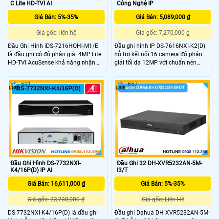
C Lite HD-TVI AI
Công Nghệ IP
Giá Bán: 5%-35%
Giá Bán: 5,089,000 ₫
Giá gốc: liên hệ
Giá gốc: 7,270,000 ₫
Đầu Ghi Hình iDS-7216HQHI-M1/E
Đầu ghi hình IP DS-7616NXI-K2(D)
là đầu ghi có độ phân giải 4MP Lite
hỗ trợ kết nối 16 camera độ phân
HD-TVI AcuSense khả năng nhận
giải tối đa 12MP với chuẩn nén
diện người và phương tiện giảm báo
H.265+/H.265/H.264+/H.264, cho
động giả. Hỗ trợ đa chuẩn camera,
phép ghi hình sắc nét nhưng vẫn tiết
591
657
xuất hình 4K sắc nét.Hỗ trợ 1 khe
kiệm dung lượng lưu trữ. Hỗ trợ 2 ổ
cắm ổ cứng lên đến 10TB
cứng dung lượng 10TB mỗi ổ, tính
năng nhận diện khuôn mặt và phát
hiện chuyển động thông minh, đảm
bảo an ninh toàn diện.
Đầu Ghi Hình DS-7732NXI-
Đầu Ghi 32 DH-XVR5232AN-5M-
K4/16P(D) IP AI
I3/T
Giá Bán: 16,611,000 ₫
Giá Bán: 5%-35%
Giá gốc: 23,730,000 ₫
Giá gốc: Liên Hệ
DS-7732NXI-K4/16P(D) là đầu ghi
Đầu ghi Dahua DH-XVR5232AN-5M-