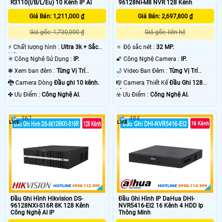
R3110(I/B/L/Eu) 10 Kênh IP AI
96128NI-M8 NVR 128 Kênh
Giá Bán: 1,211,000 ₫
Giá Bán: 2,697,800 ₫
Giá gốc: 1,730,000 ₫
Giá gốc: liên hệ
️⚡ Chất lượng hình :
Ultra 3k + Sắc
🔅 Độ sắc nét :
32 MP.
Nét .
✳️ Công Nghệ Sử Dụng :
IP.
🌠 Công Nghệ Camera :
IP.
❃ Xem ban đêm :
Từng Vị Trí
🌙 Video Ban Đêm :
Từng Vị Trí
Camera .
Camera .
🐉️ Camera Dòng
Đầu ghi 10 kênh.
🎼️ Camera Thiết Kế
Đầu Ghi 128
kênh.
️✤ Ưu Điểm :
Công Nghệ AI.
️☣️ Ưu Điểm :
Công Nghệ AI.
367
484
Đầu Ghi Hình Hikvision DS-
Đầu Ghi Hình IP DaHua DHI-
96128NXI-S16R 8K 128 Kênh
NVR5416-EI2 16 Kênh 4 HDD Ip
Công Nghệ AI IP
Thông Minh