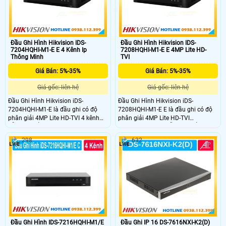
báo theo sự kiện
Đầu Ghi Hình Hikvision IDS-
Đầu Ghi Hình Hikvision IDS-
7204HQHI-M1-E E 4 Kênh Ip
7208HQHI-M1-E E 4MP Lite HD-
Thông Minh
TVI
Giá Bán: 5%-35%
Giá Bán: 5%-35%
Giá gốc: liên hệ
Giá gốc: liên hệ
Đầu Ghi Hình Hikvision iDS-
Đầu Ghi Hình Hikvision iDS-
7204HQHI-M1-E là đầu ghi có độ
7208HQHI-M1-E E là đầu ghi có độ
phân giải 4MP Lite HD-TVI 4 kênh
phân giải 4MP Lite HD-TVI
hỗ trợ chuẩn nén H.265 Pro+ giúp
AcuSense 8 kênh hỗ trợ chuẩn nén
tiết kiệm dung lượng lưu trữ. Tích
H.265 Pro+ giúp tiết kiệm dung
298
632
hợp công nghệ AcuSense phân biệt
lượng. Tích hợp nhận diện người và
người và xe, giảm báo động giả.Hỗ
xe, giảm báo động giả. Hỗ trợ kết
trợ 1 khe cắm ổ cứng lên đến 10TB.
nối thêm 4 camera IP và 1 khe cắm
ổ cứng lên đến 10TB.
Đầu Ghi Hình IDS-7216HQHI-M1/E
Đầu Ghi IP 16 DS-7616NXI-K2(D)