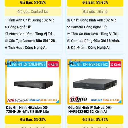
Giá Bán: 5%-35%
Giá Bán: 5%-35%
Giá gốc: Contact Us
Giá gốc: Liên hệ
️⚡ Hình Ành Chất Lượng :
32 MP.
🦉 Chất lượng hình Ảnh :
32 MP.
®️ Công Nghệ :
IP.
⚒ Camera Công nghệ :
IP.
💥 Video Ban Đêm :
Từng Vị Trí
🔦 Tầm Xa Ban Đêm :
Từng Vị Trí
Camera .
Camera .
🎼️ Cấu Tạo Camera
Đầu Ghi 128
🎼️ Camera Dòng
Đầu Ghi 16 kênh.
kênh.
️✤ Tích Hợp :
Công Nghệ AI.
️🔔 Đặt Điểm :
Công Nghệ AI.
369
408
Đầu Ghi Hình Hikvision DS-
Đầu Ghi Hình IP DaHua DHI-
7204HUHI-M1/E E 8MP Lite
NVR5432-EI2 32 Kênh AI
Giá Bán: 5%-35%
Giá Bán: 5%-35%