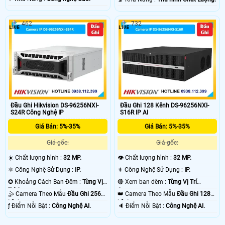
462
732
Đầu Ghi Hikvision DS-96256NXI-
Đầu Ghi 128 Kênh DS-96256NXI-
S24R Công Nghệ IP
S16R IP AI
Giá Bán: 5%-35%
Giá Bán: 5%-35%
Giá gốc:
Giá gốc:
☀️ Chất lượng hình :
32 MP.
👁 Chất lượng hình :
32 MP.
⚛️ Công Nghệ Sử Dụng :
IP.
⚜️ Công Nghệ Sử Dụng :
IP.
✪ Khoảng Cách Ban Đêm :
Từng Vị
🔴 Xem ban đêm :
Từng Vị Trí
Trí Camera .
Camera .
🤹 Camera Theo Mẫu
Đầu Ghi 256
👑 Camera Theo Mẫu
Đầu Ghi 128
kênh.
kênh.
️ƒ Điểm Nỗi Bật :
Công Nghệ AI.
️🔈 Điểm Nỗi Bật :
Công Nghệ AI.