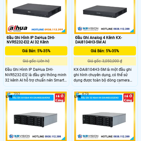
hành vi.
Đầu Ghi Hình IP DaHua DHI-
Đầu Ghi Analog 4 Kênh KX-
NVR5232-EI2 AI 32 Kênh
DAi8104H3-5M AI
Giá Bán: 5%-35%
Giá Bán: 5%-35%
Giá gốc: Liên hệ
Giá gốc: 3,050,000 ₫
Đầu Ghi Hình IP DaHua DHI-
KX-DAi8104H3-5M là một đầu ghi
NVR5232-EI2 là đầu ghi thông minh
ghi hình chuyên dụng, có thể sử
32 kênh AI hỗ trợ chuẩn nén Smart
dụng được toàn bộ dòng camera
H.265+/H.265 ghi hình độ phân giải
hiện nay tại đầu ghi này, hỗ trợ
lên đến 32MP và xuất hình 8K
camera lên đến 6.0MP, hỗ trợ ghi
702
679
HDMI.Hỗ trợ 2 ổ cứng mỗi ổ 20TB.
hình lên đến 5.0MP, trang bị chuẩn
Công nghệ AI như nhận diện khuôn
nén H.265+ giúp tiết kiệm băng
mặt nhận diện biển số xe và phân
thông khi lưu trữ
tích hành vi.