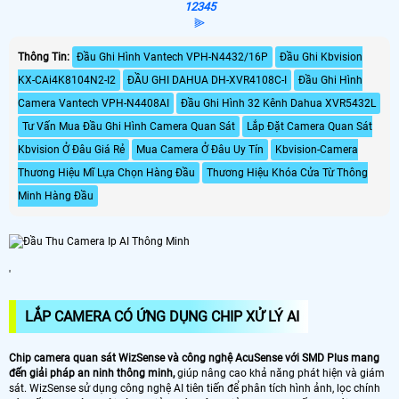
1
2
3
4
5
⫸
Thông Tin:
Đầu Ghi Hình Vantech VPH-N4432/16P
Đầu Ghi Kbvision
KX-CAi4K8104N2-I2
ĐẦU GHI DAHUA DH-XVR4108C-I
Đầu Ghi Hình
Camera Vantech VPH-N4408AI
Đầu Ghi Hình 32 Kênh Dahua XVR5432L
Tư Vấn Mua Đầu Ghi Hình Camera Quan Sát
Lắp Đặt Camera Quan Sát
Kbvision Ở Đâu Giá Rẻ
Mua Camera Ở Đâu Uy Tín
Kbvision-Camera
Thương Hiệu Mĩ Lựa Chọn Hàng Đầu
Thương Hiệu Khóa Cửa Từ Thông
Minh Hàng Đầu
'
LẮP CAMERA CÓ ỨNG DỤNG CHIP XỬ LÝ AI
Chip camera quan sát WizSense và công nghệ AcuSense với SMD Plus mang
đến giải pháp an ninh thông minh,
giúp nâng cao khả năng phát hiện và giám
sát. WizSense sử dụng công nghệ AI tiên tiến để phân tích hình ảnh, lọc chính