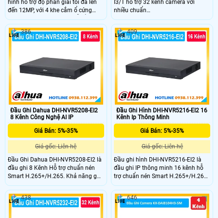
hình hỗ trợ độ phân giải tối đa lên
I3/T hỗ trợ 32 kênh camera với
đến 12MP, với 4 khe cắm ổ cứng
nhiều chuẩn
dung lượng tối đa 10Tb mỗi ổ, có 32
HDCVI/TVI/AHD/Analog/IP, tích hợp
kênh phát hiện người và phương
đàm thoại 2 chiều với camera
386
409
tiện 32 kênh, tích hợp thêm 16 cổng
Analog. Sử dụng chuẩn nén
PoE (200W), với chuẩn nén
H.265+/AI-Coding tiết kiệm dung
H.265+/H.265/H.264+/H.264 giúp
lượng lưu trữ. Ghi hình đến 5M-N,
tiết kiệm băng thông khi lưu trữ
xuất hình HDMI 4K/VGA Full
HD/CVBS, AI thông minh gồm SMD
Plus, AcuPick, IVS và nhận diện
khuôn mặt.
Đầu Ghi Dahua DHI-NVR5208-EI2
Đầu Ghi Hình DHI-NVR5216-EI2 16
8 Kênh Công Nghệ AI IP
Kênh Ip Thông Minh
Giá Bán: 5%-35%
Giá Bán: 5%-35%
Giá gốc: Liên hệ
Giá gốc: Liên hệ
Đầu Ghi Dahua DHI-NVR5208-EI2 là
Đầu ghi hình DHI-NVR5216-EI2 là
đầu ghi 8 Kênh Hỗ trợ chuẩn nén
đầu ghi IP thông minh 16 kênh hỗ
Smart H.265+/H.265. Khả năng ghi
trợ chuẩn nén Smart H.265+/H.265
hình độ phân giải lên đến 32MP và
ghi hình độ phân giải lên đến 32MP
xuất hình 8K HDMI. Hỗ trợ 2 ổ cứng
và xuất hình 8K HDMI.Băng Thông
438
646
mỗi ổ tối đa 20 TB USB hỗ trợ 2
đầu vào, ghi hình, đầu ra Công nghệ
cổng. Công nghệ AI nhận diện
AI như nhận diện khuôn mặt, nhận
khuôn mặt, biển số xe và phân tích
diện biển số xe và phân tích hành vi.