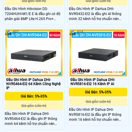
Giá gốc: liên hệ
Giá gốc: Liên hệ
Đầu Ghi Hình Hikvision DS-
Đầu Ghi Hình IP DaHua DHI-
7204HUHI-M1/E E là đầu ghi có độ
NVR5432-EI2 là đầu ghi AI thông
phân giải 8MP Lite H.265 Pro+
minh 32 kênh hỗ trợ chuẩn nén
mang đến giải pháp giám sát chất
Smart H.265+/H.265 ghi hình độ
lượng cao với khả năng ghi hình 4K
phân giải lên đến 32MP và xuất
407
414
sắc nét. Hỗ trợ đa chuẩn camera,
hình 8K HDMI. Hỗ trợ 4 ổ cứng dung
mở rộng camera IP linh hoạt, phù
lượng tối đa mỗi ổ 20TB tích hợp
hợp cho gia đình, cửa hàng và hệ
nhiều công nghệ AI như nhận diện
thống an ninh quy mô vừa.
khuôn mặt nhận diện biển số xe và
phân tích hành vi.
Đầu Ghi Hình IP Dahua DHI-
Đầu Ghi Hình IP Dahua DHI-
NVR5464-EI2 64 Kênh Công Nghệ
NVR5816-EI2 16 Kênh IP AI
IP
Giá Bán: 5%-35%
Giá Bán: 5%-35%
Giá gốc: Liên hệ
Giá gốc: Liên hệ
Đầu Ghi Hình IP Dahua DHI-
Đầu Ghi Hình IP Dahua DHI-
NVR5816-EI2 là đầu ghi IP thông
NVR5464-EI2 là đầu ghi IP thông
minh 16 kênh hỗ trợ chuẩn nén
minh 64 kênh hỗ trợ chuẩn nén
Smart H.265+/H.265 ghi hình độ
Smart H.265+/H.265 ghi hình độ
phân giải lên đến 32MP và xuất