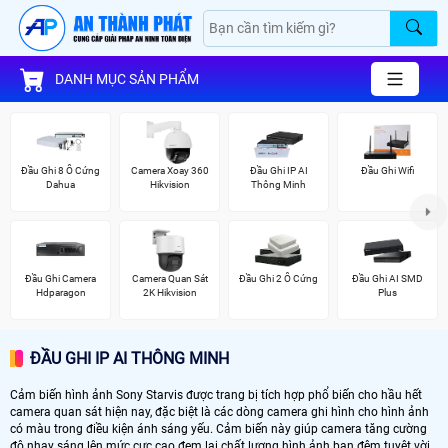
DANH MỤC SẢN PHẨM
Đầu Ghi 8 Ổ Cứng
Camera Xoay 360
Đầu Ghi IP AI
Đầu Ghi Wifi
Dahua
Hikvision
Thông Minh
Đầu Ghi Camera
Camera Quan Sát
Đầu Ghi 2 Ổ Cứng
Đầu Ghi AI SMD
Hdparagon
2K Hikvision
Plus
ĐẦU GHI IP AI THÔNG MINH
Cảm biến hình ảnh Sony Starvis được trang bị tích hợp phổ biến cho hầu hết
camera quan sát hiện nay, đặc biệt là các dòng camera ghi hình cho hình ảnh
có màu trong điều kiện ánh sáng yếu. Cảm biến này giúp camera tăng cường
độ nhạy sáng lên mức cực cao đem lại chất lượng hình ảnh ban đêm tuyệt vời