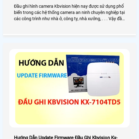
Đầu ghi hình camera Kbvision hiện nay được sử dụng phổ
biến trong các hệ thống camera an ninh chuyên nghiệp tại
các công trình như nhà ở, công ty, nhà xưởng, . . . Vậy đầu
ghi hình Kbvision là gì? Cách hoạt động như thế nào?
Công dụng ra sao? Nếu bạn có nhu cầu tìm hiểu và mua
đầu ghi hình thì có thể xem qua bài viết dưới đây nhé
Hướng Dẫn Update Firmware Đầu Ghi Kbvision Kx-