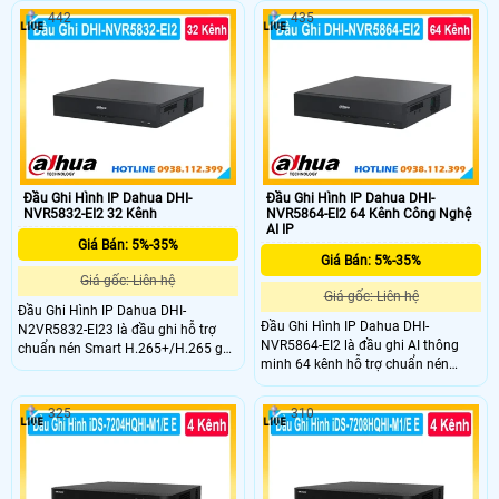
phân giải lên đến 32MP và xuất
hình 8K HDMI. Hỗ trợ 8 ổ cứng dung
442
435
hình 8K HDMI. Hỗ trợ 4 ổ cứng dung
lượng tối đa mỗi ổ 20TB Hỗ trợ kết
lượng tối đa mỗi ổ 20TB tích hợp
nối nhiều thương hiệu camera với
nhiều công nghệ AI như nhận diện
chuẩn tương thích ONVIF
khuôn mặt nhận diện biển số xe và
phân tích hành vi.
Đầu Ghi Hình IP Dahua DHI-
Đầu Ghi Hình IP Dahua DHI-
NVR5832-EI2 32 Kênh
NVR5864-EI2 64 Kênh Công Nghệ
AI IP
Giá Bán: 5%-35%
Giá Bán: 5%-35%
Giá gốc: Liên hệ
Giá gốc: Liên hệ
Đầu Ghi Hình IP Dahua DHI-
Đầu Ghi Hình IP Dahua DHI-
N2VR5832-EI23 là đầu ghi hỗ trợ
NVR5864-EI2 là đầu ghi AI thông
chuẩn nén Smart H.265+/H.265 ghi
minh 64 kênh hỗ trợ chuẩn nén
hình độ phân giải lên đến 32MP và
Smart H.265+/H.265 ghi hình độ
xuất hình 8K HDMI. Hỗ trợ 8 ổ cứng
phân giải lên đến 32MP và xuất
dung lượng tối đa mỗi ổ 20TB tích
325
310
hình 8K HDMI. Thiết bị hỗ trợ 8 ổ
hợp công nghệ AI như nhận diện
cứng mỗi ổ tối đa 20 TB tích hợp
khuôn mặt nhận diện biển số và
nhiều công nghệ AI Hỗ trợ 16 cổng
phân tích video thông minh.
báo động đầu vào và 8 cổng báo
động đầu ra với các chế độ cảnh