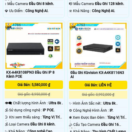
Trí Camera .
Camera .
↕️ Mẫu Camera
Đầu Ghi 8 kênh.
🎼️ Mẫu Camera
Đầu Ghi 128 kênh.
️💎 Ưu Điểm :
Công Nghệ AI.
️☣️ Khả Năng :
Công Nghệ AI.
1786
1753
KX-A4K8108PN3 Đầu Ghi IP 8
Đầu Ghi Kbvision KX-A4K8116N3
Kênh POE
AI
Giá Bán: 5,580,000 ₫
Giá Bán: LIÊN HỆ
Giá gốc: 8,950,000 ₫
Giá gốc: 3,992,000 ₫
👁️‍🗨 Chất lượng hình Ảnh :
Ultra 8k .
✨ Hình Ảnh Sắc nét :
Ultra 8k .
🕉️ Sử dụng công nghệ :
IP POE.
⚙ Công Nghệ Hình Ảnh :
IP.
🌛 Khi xem thiếu sáng :
Từng Vị Trí
❃ Xem Được Ban Đêm :
Từng Vị Trí
Camera .
Camera .
🕉️ Loại Camera
Đầu Ghi 8 kênh.
🤹 Cấu Tạo Camera
Đầu Ghi 16
kênh.
️✨ Khả Năng :
Công nghệ Cao.
️📡 Khả Năng :
Thu hình Chất Lượng.