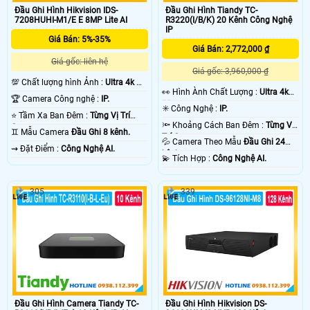
Đầu Ghi Hình Hikvision IDS-
Đầu Ghi Hình Tiandy TC-
7208HUHI-M1/E E 8MP Lite AI
R3220(I/B/K) 20 Kênh Công Nghệ
IP
Giá Bán: 5%-35%
Giá Bán: 2,772,000 ₫
Giá gốc: liên hệ
Giá gốc: 3,960,000 ₫
💯 Chất lượng hình Ảnh :
Ultra 4k 👍🏾
️👀 Hình Ành Chất Lượng :
Ultra 4k
.
🏆 Camera Công nghệ :
IP.
👍🏾 .
✳️ Công Nghệ :
IP.
⭐ Tầm Xa Ban Đêm :
Từng Vị Trí
🔦 Khoảng Cách Ban Đêm :
Từng Vị
Camera .
♊ Mẫu Camera
Đầu Ghi 8 kênh.
Trí Camera .
💦 Camera Theo Mẫu
Đầu Ghi 24
️⇝ Đặt Điểm :
Công Nghệ AI.
kênh.
️💫 Tích Hợp :
Công Nghệ AI.
305
339
Đầu Ghi Hình Camera Tiandy TC-
Đầu Ghi Hình Hikvision DS-