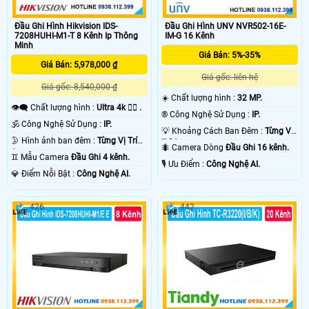
Đầu Ghi Hình Hikvision IDS-
Đầu Ghi Hình UNV NVR502-16E-
7208HUHI-M1-T 8 Kênh Ip Thông
IM-G 16 Kênh
Minh
Giá Bán: 5%-35%
Giá Bán: 5,978,000 ₫
Giá gốc: liên hệ
Giá gốc: 8,540,000 ₫
☀️ Chất lượng hình :
32 MP.
👁️‍🗨 Chất lượng hình :
Ultra 4k 👍🏾 .
®️ Công Nghệ Sử Dụng :
IP.
🕉️ Công Nghệ Sử Dụng :
IP.
💡 Khoảng Cách Ban Đêm :
Từng Vị
🌛 Hình ảnh ban đêm :
Từng Vị Trí
Trí Camera .
🐜 Camera Dòng
Đầu Ghi 16 kênh.
Camera .
♊ Mẫu Camera
Đầu Ghi 4 kênh.
️🎙 Ưu Điểm :
Công Nghệ AI.
️💎 Điểm Nỗi Bật :
Công Nghệ AI.
426
442