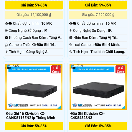
Giá Bán: 5%-35%
Giá Bán: 5%-35%
Giá gốc: 15,100,000 ₫
Giá gốc: 7,590,000 ₫
👁️‍🗨 Chất lượng hình :
16 MP.
👁️‍🗨 Chất lượng hình :
16 MP.
✳️ Công Nghệ Sử Dụng :
IP.
⚜️ Công Nghệ Sử Dụng :
IP.
🌚 Khoảng Cách Ban Đêm :
Từng Vị
🔴 Nhìn Ban Đêm :
Từng Vị Trí
Trí Camera .
Camera .
🤹 Camera Thiết Kế
Đầu Ghi 16
🔩 Loại Camera
Đầu Ghi 4 kênh.
kênh.
️📡 Tích Hợp :
Công Nghệ AI.
️💠 Tích Hợp :
Thu hình Chất Lượng.
645
719
Đầu Ghi 16 Kbvision KX-
Đầu Ghi Kbvision KX-
CAi4K8116EN2 Ip Thông Minh
C4K8432SN3
Giá Bán: 5%-35%
Giá Bán: 5%-35%