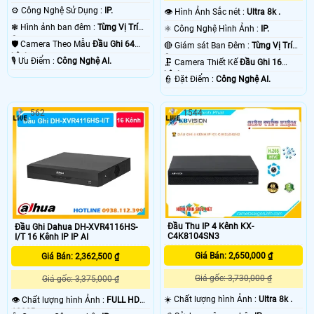
⚙ Công Nghệ Sử Dụng :
IP.
👁 Hình Ảnh Sắc nét :
Ultra 8k .
❃ Hình ảnh ban đêm :
Từng Vị Trí
⚛️ Công Nghệ Hình Ảnh :
IP.
Camera .
🛡 Camera Theo Mẫu
Đầu Ghi 64
🔴 Giám sát Ban Đêm :
Từng Vị Trí
kênh.
Camera .
️🎙 Ưu Điểm :
Công Nghệ AI.
🗜️ Camera Thiết Kế
Đầu Ghi 16
kênh.
️👮 Đặt Điểm :
Công Nghệ AI.
562
1544
Đầu Thu IP 4 Kênh KX-
Đầu Ghi Dahua DH-XVR4116HS-
C4K8104SN3
I/T 16 Kênh IP IP AI
Giá Bán: 2,650,000 ₫
Giá Bán: 2,362,500 ₫
Giá gốc: 3,730,000 ₫
Giá gốc: 3,375,000 ₫
☀️ Chất lượng hình Ảnh :
Ultra 8k .
👁 Chất lượng hình Ảnh :
FULL HD
1080P .