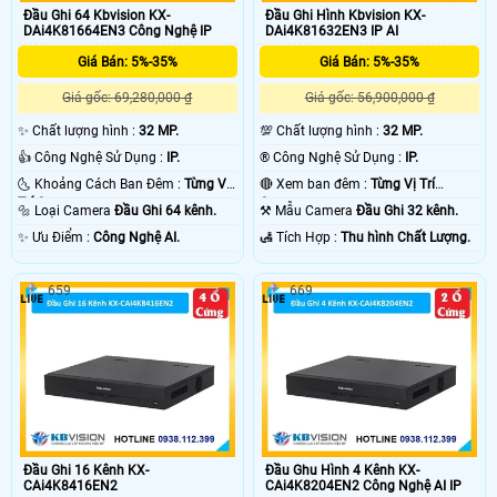
Đầu Ghi 64 Kbvision KX-
Đầu Ghi Hình Kbvision KX-
DAi4K81664EN3 Công Nghệ IP
DAi4K81632EN3 IP AI
Giá Bán: 5%-35%
Giá Bán: 5%-35%
Giá gốc: 69,280,000 ₫
Giá gốc: 56,900,000 ₫
✨ Chất lượng hình :
32 MP.
💯 Chất lượng hình :
32 MP.
👍 Công Nghệ Sử Dụng :
IP.
®️ Công Nghệ Sử Dụng :
IP.
🌜 Khoảng Cách Ban Đêm :
Từng Vị
🔴 Xem ban đêm :
Từng Vị Trí
Trí Camera .
Camera .
🔩 Loại Camera
Đầu Ghi 64 kênh.
⚒ Mẫu Camera
Đầu Ghi 32 kênh.
️✨ Ưu Điểm :
Công Nghệ AI.
️🛃 Tích Hợp :
Thu hình Chất Lượng.
659
669
Đầu Ghi 16 Kênh KX-
Đầu Ghu Hình 4 Kênh KX-
CAi4K8416EN2
CAi4K8204EN2 Công Nghệ AI IP