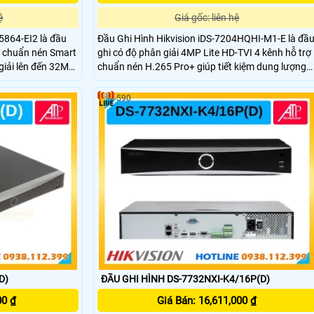
ệ
Giá gốc: liên hệ
5864-EI2 là đầu
Đầu Ghi Hình Hikvision iDS-7204HQHI-M1-E là đầ
ợ chuẩn nén Smart
ghi có độ phân giải 4MP Lite HD-TVI 4 kênh hỗ trợ
giải lên đến 32MP
chuẩn nén H.265 Pro+ giúp tiết kiệm dung lượng
ỗ trợ 8 ổ cứng mỗi
lưu trữ. Tích hợp công nghệ AcuSense phân biệt
ng nghệ AI Hỗ trợ
người và xe, giảm báo động giả.Hỗ trợ 1 khe cắm 
590
 cổng báo động
cứng lên đến 10TB.
heo sự kiện
D)
ĐẦU GHI HÌNH DS-7732NXI-K4/16P(D)
00 ₫
Giá Bán: 16,611,000 ₫