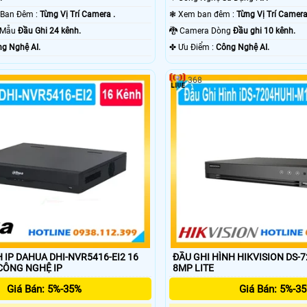
🔦 Khoảng Cách Ban Đêm :
Từng Vị Trí Camera .
❃ Xem ban đêm :
Từng Vị Trí Camera
o Mẫu
Đầu Ghi 24 kênh.
🐉️ Camera Dòng
Đầu ghi 10 kênh.
g Nghệ AI.
️✤ Ưu Điểm :
Công Nghệ AI.
368
 IP DAHUA DHI-NVR5416-EI2 16
ĐẦU GHI HÌNH HIKVISION DS-
ÊNH 4 HDD CÔNG NGHỆ IP
8MP LITE
Giá Bán: 5%-35%
Giá Bán: 5%-3