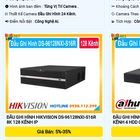
🌚 Hình ảnh ban đêm :
Từng Vị Trí Camera .
⛓ Thiết Kế Camera
Đầu Ghi Hình 24 Kênh.
💦 Camera The
️📢 Điểm Nỗi Bật :
Công Nghệ AI.
️💫 Tích Hợp :
Côn
367
483
ĐẦU GHI HÌNH HIKVISION DS-96128NXI-S16R
ĐẦU GHI HÌNH
8K 128 KÊNH IP
K
Giá Bán: 5%-35%