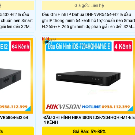
ệ
Giá gốc: Liên hệ
5432-EI2 là đầu
Đầu Ghi Hình IP Dahua DHI-NVR5464-EI2 là đầu
ợ chuẩn nén Smart
ghi IP thông minh 64 kênh hỗ trợ chuẩn nén Smar
giải lên đến 32MP
H.265+/H.265 ghi hình độ phân giải lên đến 32MP
 ổ cứng dung lượng
và xuất hình 8K HDMI. Hỗ trợ 4 ổ cứng dung lượn
u công nghệ AI như
tối đa mỗi ổ 20TB tích hợp nhiều công nghệ AI nh
325
biển số xe và phân
nhận diện khuôn mặt nhận diện biển số xe và phâ
tích hành vi.
VR5864-EI2 64
ĐẦU GHI HÌNH HIKVISION IDS-7204HQHI-M1-E E
4 KÊNH
5%
Giá Bán: 5%-35%