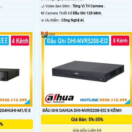
 .
🌙 Video Ban Đêm :
Từng Vị Trí Camera .
🎼️ Camera Thiết Kế
Đầu Ghi 128 kênh.
️☣️ Ưu Điểm :
Công Nghệ AI.
384
7204HUHI-M1/E E
ĐẦU GHI DAHUA DHI-NVR5208-EI2 8 KÊNH
Giá Bán: 5%-35%
5%
Giá gốc: Liên hệ