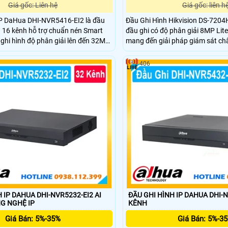
Giá gốc: Liên hệ
Giá gốc: liên h
IP DaHua DHI-NVR5416-EI2 là đầu
Đầu Ghi Hình Hikvision DS-7204
 16 kênh hỗ trợ chuẩn nén Smart
đầu ghi có độ phân giải 8MP Lit
hi hình độ phân giải lên đến 32MP
mang đến giải pháp giám sát chấ
 HDMI. Thiết bị hỗ trợ 4 ổ cứng
khả năng ghi hình 4K sắc nét. H
 tích hợp nhiều công nghệ AI như
camera, mở rộng camera IP linh
406
n mặt nhận diện biển số xe và phân
gia đình, cửa hàng và hệ thống 
vừa.
 IP DAHUA DHI-NVR5232-EI2 AI
ĐẦU GHI HÌNH IP DAHUA DHI-N
NH CÔNG NGHỆ IP
KÊNH
Giá Bán: 5%-35%
Giá Bán: 5%-3