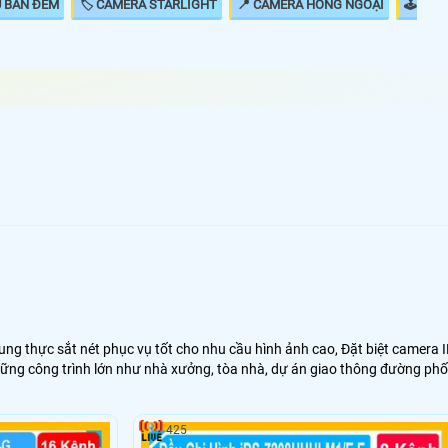
U BAN ĐÊM
🏷 CAMERA STARLIGHT
📍 CAMERA HỒNG NGOẠI
🕹
Ip FuLL HD 1080P có chất lượng hình ảnh sắt nét đáng
hất cho 1 bộ camera giá rẻ hình ảnh sắt nét. Với công
a Ip hình ảnh sáng đẹp giám sát qua mạng điện thoại
nh ảnh của camera Ip sắt nét hơn đến 20% so với
analog và điều đặt biệt hơn khi thi công camera Ip thì
 đẹp hơn..
ng thực sắt nét phục vụ tốt cho nhu cầu hình ảnh cao, Đặt biệt camera 
hững công trình lớn như nhà xưởng, tòa nhà, dự án giao thông đường phố
uộc vào khoảng cách truyền tải tín hiệu. chính vì vây các dự án lớn
425