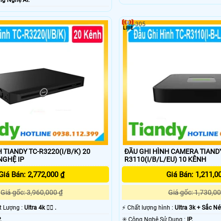
305
 TIANDY TC-R3220(I/B/K) 20
ĐẦU GHI HÌNH CAMERA TIANDY
G NGHỆ IP
R3110(I/B/L/EU) 10 KÊNH
Giá Bán: 2,772,000 ₫
Giá Bán: 1,211,0
Giá gốc: 3,960,000 ₫
Giá gốc: 1,730,00
ất Lượng :
Ultra 4k 👍🏾 .
️⚡ Chất lượng hình :
Ultra 3k + Sắc Nét
.
✳️ Công Nghệ Sử Dụng :
IP.