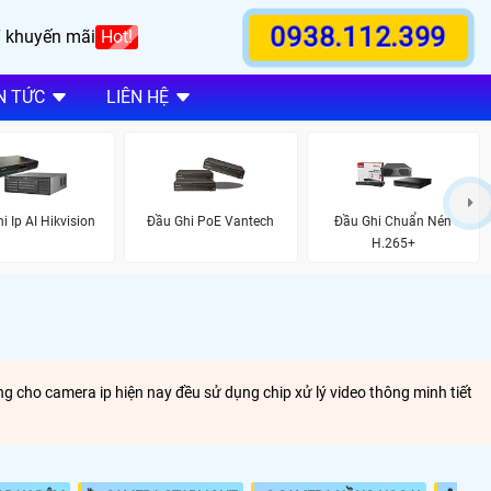
0938.112.399
 khuyến mãi
Hot!
N TỨC
LIÊN HỆ
i Ip AI Hikvision
Đầu Ghi PoE Vantech
Đầu Ghi Chuẩn Nén
H.265+
g cho camera ip hiện nay đều sử dụng chip xử lý video thông minh tiết