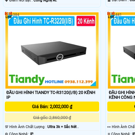
️💎 Điểm Nỗi Bật :
Công Nghệ AI.
384
441
'
ĐẦU GHI HÌNH TIANDY TC-R3120(I/B) 20 KÊNH
ĐẦU GHI HÌNH
IP
KÊNH CÔN
Giá Bán: 2,002,000 ₫
Giá gốc: 2,860,000 ₫
💯 Hình Ành Chất Lượng :
Ultra 3k + Sắc Nét .
️👀 Hình Ành Ch
⚙ Công Nghệ :
IP.
✳️ Công Nghệ :
IP