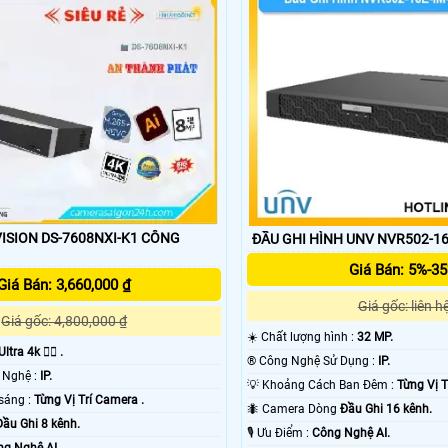
SION DS-7608NXI-K1 CÔNG
ĐẦU GHI HÌNH UNV NVR502-16
Giá Bán: 5%-3
Giá Bán: 3,660,000 ₫
Giá gốc: liên h
Giá gốc: 4,800,000 ₫
☀️ Chất lượng hình :
32 MP.
Ultra 4k 👍🏾 .
®️ Công Nghệ Sử Dụng :
IP.
⚛️ Trang Bị Công Nghệ :
IP.
💡 Khoảng Cách Ban Đêm :
Từng Vị T
❂ Khi xem thiếu sáng :
Từng Vị Trí Camera .
🐜 Camera Dòng
Đầu Ghi 16 kênh.
Đầu Ghi 8 kênh.
️🎙 Ưu Điểm :
Công Nghệ AI.
g Nghệ AI.