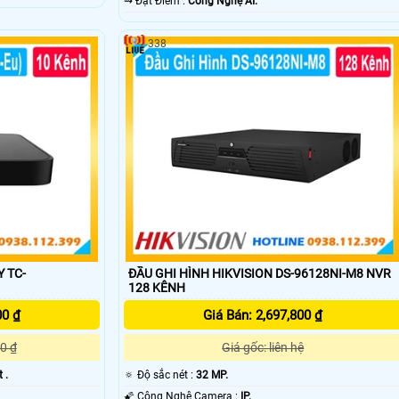
️⇝ Đặt Điểm :
Công Nghệ AI.
338
 TC-
ĐẦU GHI HÌNH HIKVISION DS-96128NI-M8 NVR
128 KÊNH
00 ₫
Giá Bán: 2,697,800 ₫
0 ₫
Giá gốc: liên hệ
 .
🔅 Độ sắc nét :
32 MP.
🌠 Công Nghệ Camera :
IP.