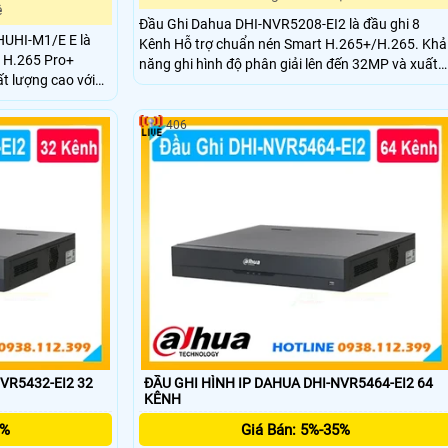
ệ
Đầu Ghi Dahua DHI-NVR5208-EI2 là đầu ghi 8
HUHI-M1/E E là
Kênh Hỗ trợ chuẩn nén Smart H.265+/H.265. Khả
e H.265 Pro+
năng ghi hình độ phân giải lên đến 32MP và xuất
t lượng cao với
hình 8K HDMI. Hỗ trợ 2 ổ cứng mỗi ổ tối đa 20 TB
ỗ trợ đa chuẩn
USB hỗ trợ 2 cổng. Công nghệ AI nhận diện khuôn
 hoạt, phù hợp cho
mặt, biển số xe và phân tích hành vi.
406
an ninh quy mô
VR5432-EI2 32
ĐẦU GHI HÌNH IP DAHUA DHI-NVR5464-EI2 64
KÊNH
5%
Giá Bán: 5%-35%