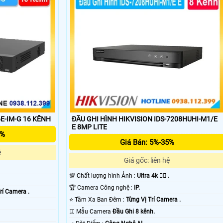
E-IM-G 16 KÊNH
ĐẦU GHI HÌNH HIKVISION IDS-7208HUHI-M1/E
E 8MP LITE
5%
Giá Bán: 5%-35%
ệ
Giá gốc: liên hệ
💯 Chất lượng hình Ảnh :
Ultra 4k 👍🏾 .
🏆 Camera Công nghệ :
IP.
rí Camera .
⭐ Tầm Xa Ban Đêm :
Từng Vị Trí Camera .
♊ Mẫu Camera
Đầu Ghi 8 kênh.