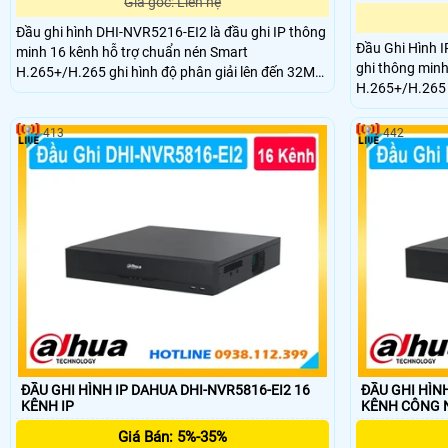
Giá gốc: Liên hệ
Đầu ghi hình DHI-NVR5216-EI2 là đầu ghi IP thông
Đầu Ghi Hình 
minh 16 kênh hỗ trợ chuẩn nén Smart
ghi thông minh
H.265+/H.265 ghi hình độ phân giải lên đến 32MP
H.265+/H.265 g
và xuất hình 8K HDMI.Băng Thông đầu vào, ghi
và xuất hình 8
hình, đầu ra Công nghệ AI như nhận diện khuôn
Công nghệ AI 
mặt, nhận diện biển số xe và phân tích hành vi.
413
442
biển số xe và p
ĐẦU GHI HÌNH IP DAHUA DHI-NVR5816-EI2 16
ĐẦU GHI HÌNH
KÊNH IP
KÊNH CÔN
Giá Bán: 5%-35%