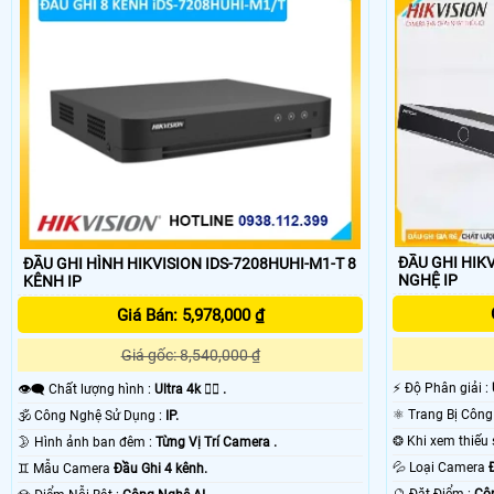
ĐẦU GHI HIKVI
ĐẦU GHI HÌNH HIKVISION IDS-7208HUHI-M1-T 8
NGHỆ IP
KÊNH IP
Giá Bán: 5,978,000 ₫
Giá gốc: 8,540,000 ₫
️⚡ Độ Phân giải :
👁️‍🗨 Chất lượng hình :
Ultra 4k 👍🏾 .
🕉️ Công Nghệ Sử Dụng :
IP.
🌛 Hình ảnh ban đêm :
Từng Vị Trí Camera .
💦 Loại Camera
♊ Mẫu Camera
Đầu Ghi 4 kênh.
️🔮 Đặt Điểm :
Côn