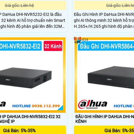
Giá gốc: Liên hệ
Giá gốc: Liên h
IP DaHua DHI-NVR5232-EI2 là đầu
Đầu Ghi Hình IP DaHua DHI-NVR
 32 kênh AI hỗ trợ chuẩn nén Smart
ghi AI thông minh 32 kênh hỗ tr
hi hình độ phân giải lên đến 32MP
H.265+/H.265 ghi hình độ phân 
K HDMI.Hỗ trợ 2 ổ cứng mỗi ổ 20TB.
và xuất hình 8K HDMI. Hỗ trợ 4
như nhận diện khuôn mặt nhận diện
tối đa mỗi ổ 20TB tích hợp nhiề
434
hân tích hành vi.
nhận diện khuôn mặt nhận diện 
tích hành vi.
 IP DAHUA DHI-NVR5832-EI2 32
ĐẦU GHI HÌNH IP DAHUA DHI-N
G NGHỆ IP
KÊNH
Giá Bán: 5%-35%
Giá Bán: 5%-3