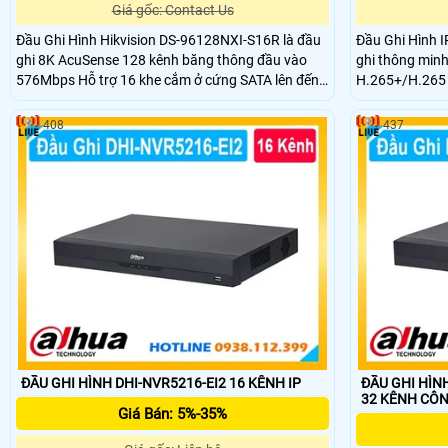
Giá gốc: Contact Us
Đầu Ghi Hình Hikvision DS-96128NXI-S16R là đầu
Đầu Ghi Hình 
ghi 8K AcuSense 128 kênh băng thông đầu vào
ghi thông minh
576Mbps Hỗ trợ 16 khe cắm ở cứng SATA lên đến
H.265+/H.265 g
20TB/ổ và 1 eSATA để ghi hình hoặc backup.
và xuất hình 8K
Trang bị 4 cổng mạng RJ-45 10/100/1000/2500
dung lượng lớn
408
437
Mbps Công nghệ AI thông minh và RAID bảo vệ dữ
nhận diện khuô
liệu.
tích hành vi.
ĐẦU GHI HÌNH DHI-NVR5216-EI2 16 KÊNH IP
ĐẦU GHI HÌNH
32 KÊ
Giá Bán: 5%-35%