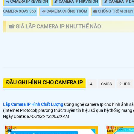
🔍 CAMERA IP KBVISION
🔭 CAMERA IP HIKVISION
🔭 CAMERA IP D
CAMERA XOAY 360
📣 CAMERA CHỐNG TRỘM
🎎 CHỐNG TRỘM CHUY
📸 GIÁ LẮP CAMERA IP NHƯ THẾ NÀO
LOẠI CAMERA IP
GIÁ 
🌐 Bộ Camera Ip Giá Rẻ Dahua
5.9
ĐẦU GHI HÌNH CHO CAMERA IP
📶 Lắp 1 Camera Wifi Ip Ebitcam
1.3
AI
CMOS
2 HDD
🔗 Lắp Camera IP FULL Color
8.7
Lắp Camera IP Hình Chất Lượng
Công nghệ camera Ip cho hình ảnh sắt 
🔥 Bõ Camera Ip Có Micro
7.3
(Internet Protocol) phương thức truyền tín hiệu số qua hệ thống mạng
Ngày Upate:
8/4/2026 12:00:00 AM
🎁 Camera Ip là dòng camera truyền hình ảnh thông qua mạng internet t
thường sử dụng
camera IP
với mục đích dễ dàng nâng cấp dễ dàng sửa
41
1922