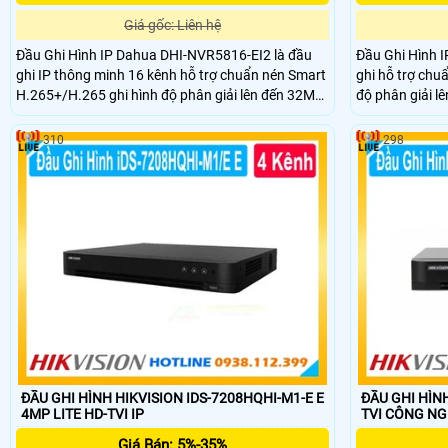
Giá gốc: Liên hệ
Đầu Ghi Hình IP Dahua DHI-NVR5816-EI2 là đầu
Đầu Ghi Hình 
ghi IP thông minh 16 kênh hỗ trợ chuẩn nén Smart
ghi hỗ trợ chu
H.265+/H.265 ghi hình độ phân giải lên đến 32MP
độ phân giải l
và xuất hình 8K HDMI. Hỗ trợ 8 ổ cứng dung lượng
Hỗ trợ 8 ổ cứn
tối đa mỗi ổ 20TB Hỗ trợ kết nối nhiều thương hiệu
hợp công nghệ
310
298
camera với chuẩn tương thích ONVIF
diện biển số v
ĐẦU GHI HÌNH HIKVISION IDS-7208HQHI-M1-E E
ĐẦU GHI HÌNH
4MP LITE HD-TVI IP
TVI CÔNG N
Giá Bán: 5%-35%