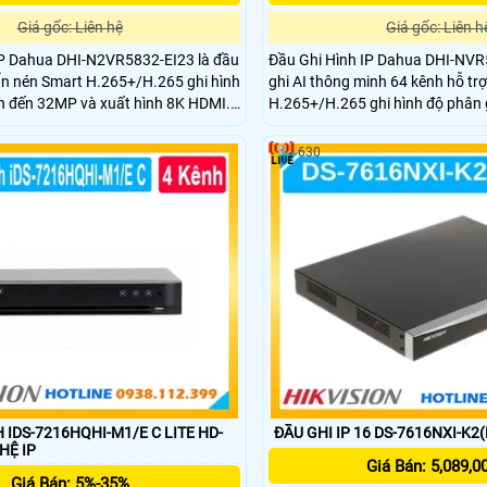
Giá gốc: Liên hệ
Giá gốc: Liên h
IP Dahua DHI-N2VR5832-EI23 là đầu
Đầu Ghi Hình IP Dahua DHI-NVR
ẩn nén Smart H.265+/H.265 ghi hình
ghi AI thông minh 64 kênh hỗ tr
ên đến 32MP và xuất hình 8K HDMI.
H.265+/H.265 ghi hình độ phân 
g dung lượng tối đa mỗi ổ 20TB tích
và xuất hình 8K HDMI. Thiết bị h
 AI như nhận diện khuôn mặt nhận
ổ tối đa 20 TB tích hợp nhiều cô
630
à phân tích video thông minh.
16 cổng báo động đầu vào và 8
đầu ra với các chế độ cảnh báo t
 IDS-7216HQHI-M1/E C LITE HD-
ĐẦU GHI IP 16 DS-7616NXI-K2(
GHỆ IP
Giá Bán: 5,089,0
Giá Bán: 5%-35%