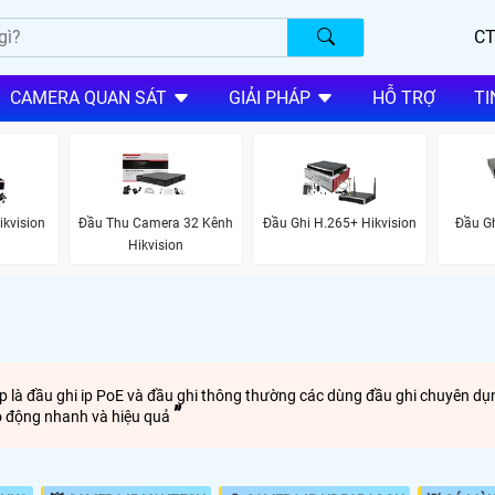
CT
CAMERA QUAN SÁT
GIẢI PHÁP
HỖ TRỢ
TI
ikvision
Đầu Thu Camera 32 Kênh
Đầu Ghi H.265+ Hikvision
Đầu Gh
Hikvision
p là đầu ghi ip PoE và đầu ghi thông thường các dùng đầu ghi chuyên dụn
áo động nhanh và hiệu quả