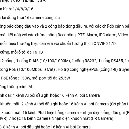
ín hiệu video 1HDMI/1VGA.
ia hình: 1/4/8/9/16
m lại đồng thời 16 camera cùng lúc
cổng báo động đầu vào và 2 cổng báo động đầu ra, với các chế độ cảnh b
mất kết nối) với các chứng năng Recording, PTZ, Alarm, IPC alarm, Video
t nối nhiều thương hiệu camera với chuẩn tương thích ONVIF 21.12
 cứng, mỗi ổ tối đa 16 TB
ợ 2 cổng , 1 cổng RJ45 (10/100/1000M), 1 cổng RS232, 1 cổng RS485, 1 c
 cổng PoE (10/100Mbps , af/at) , Hỗ trợ công nghệ ePoE (cổng 1-8) truyề
 PoE tổng : 130W, mỗi port tối đa 25.5W
năng thông minh AI:
nh đai: 4 kênh AI bởi đầu ghi hoặc 16 kênh AI bởi Camera
 khuôn mặt: 2 kênh AI bởi đầu ghi hoặc 16 kênh AI bởi Camera (Có phân t
 khuôn mặt: 16 kênh Phát hiện bằng camera + nhận diện bằng đầu ghi (
 NVR) / hoặc 16 kênh Camera Nhận diện khuôn mặt (FR Camera)
 8 kênh AI bởi đầu ghi hoặc 16 kênh AI bởi Camera