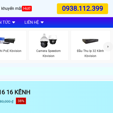
0938.112.399
 khuyến mãi
Hot!
N TỨC
LIÊN HỆ
hi PoE Kbvision
Camera Speedom
Đầu Thu Ip 32 Kênh
Kbvision
Kbvision
16 16 KÊNH
38%
980,000 ₫