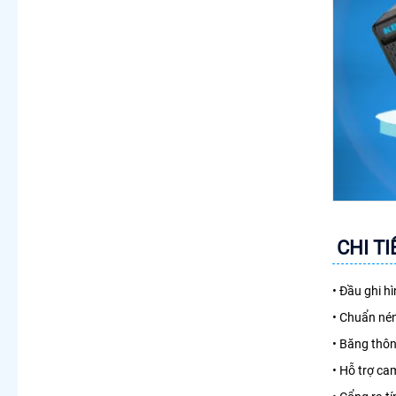
CHI T
• Đầu ghi h
• Chuẩn nén
• Băng thô
• Hỗ trợ ca