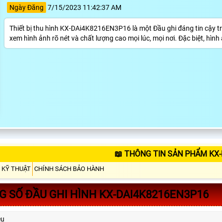
Ngày Đăng
7/15/2023 11:42:37 AM
Thiết bị thu hình KX-DAi4K8216EN3P16 là một Đầu ghi đáng tin cậy tr
xem hình ảnh rõ nét và chất lượng cao mọi lúc, mọi nơi. Đặc biệt, hìn
📖 THÔNG TIN SẢN PHẨM KX
 KỸ THUẬT
CHÍNH SÁCH BẢO HÀNH
 SỐ ĐẦU GHI HÌNH KX-DAI4K8216EN3P16
ệu