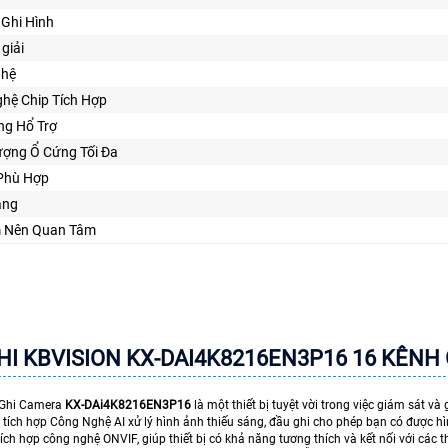
Ghi Hình
giải
ghệ
hệ Chip Tích Hợp
ng Hổ Trợ
ượng Ổ Cứng Tối Đa
 Phù Hợp
ăng
m Nên Quan Tâm
HI KBVISION KX-DAI4K8216EN3P16 16 KÊNH
 Ghi Camera
KX-DAi4K8216EN3P16
là một thiết bị tuyệt vời trong việc giám sát và 
 tích hợp Công Nghệ AI xử lý hình ảnh thiếu sáng, đầu ghi cho phép bạn có được hì
ích hợp công nghệ ONVIF, giúp thiết bị có khả năng tương thích và kết nối với các t