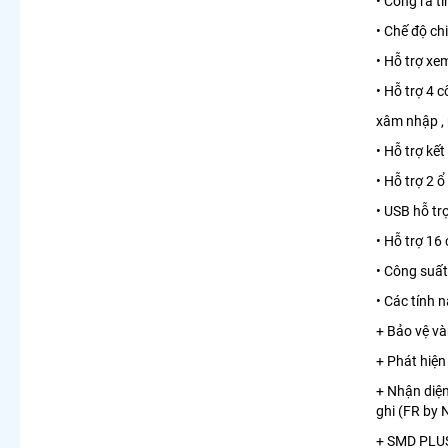
• Cổng ra t
• Chế độ ch
• Hỗ trợ xe
• Hỗ trợ 4 
xâm nhập , 
• Hỗ trợ kế
• Hỗ trợ 2 ổ
• USB hỗ tr
• Hỗ trợ 16
• Công suất
• Các tính 
+ Bảo vệ và
+ Phát hiện
+ Nhận diện
ghi (FR by
+ SMD PLUS: