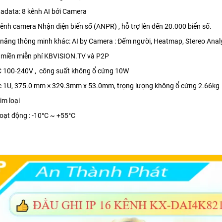
adata: 8 kênh AI bởi Camera
ênh camera Nhận diện biển số (ANPR) , hỗ trợ lên đến 20.000 biển số.
năng thông minh khác: AI by Camera : Đếm người, Heatmap, Stereo Analys
n miền miễn phí KBVISION.TV và P2P
AC 100-240V , công suất không ổ cứng 10W
ớc 1U, 375.0 mm × 329.3mm x 53.0mm, trọng lượng không ổ cứng 2.66kg
kim loại
hoạt động : -10°C ~ +55°C