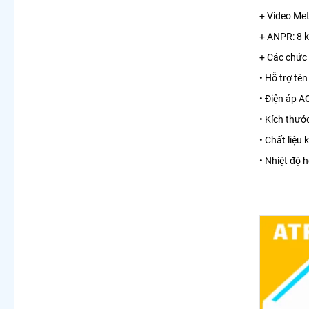
+ Video Met
+ ANPR: 8 k
+ Các chức 
• Hỗ trợ tê
• Điện áp 
• Kích thư
• Chất liệu 
• Nhiệt độ 