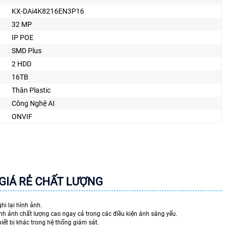
KX-DAi4K8216EN3P16
32 MP
IP POE
SMD Plus
2 HDD
16TB
Thân Plastic
Công Nghệ AI
ONVIF
 GIÁ RẺ CHẤT LƯỢNG
ghi lại hình ảnh.
nh ảnh chất lượng cao ngay cả trong các điều kiện ánh sáng yếu.
hiết bị khác trong hệ thống giám sát.