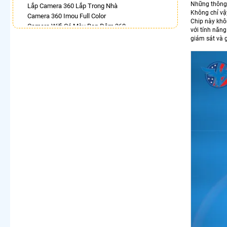
Những thông s
Lắp Camera 360 Lắp Trong Nhà
Không chỉ vậ
Camera 360 Imou Full Color
Chip này khôn
Camera Wifi Có Màu Ban Đêm 360
với tính năng
Camera Dahua Xoay 360
giám sát và g
Lắp Camera 360 Có Chống Trộm
Top 5 Camera Wifi 360 Nên Mua
Camera 360 Có Màu Ban Đêm Ezviz
Camera 360 Ezviz Ngoài Trời
LẮP CAMERA THEO NHU CẦU
Lắp Camera Văn Phòng Giá Rẻ
Lắp Camera Nhà Xưởng Giá Rẻ
Lắp Camera Gia Đình Giá Rẻ
Lắp Camera Kho Hàng Giá Rẻ
Lắp Camera Cửa Hàng Giá Rẻ
Lắp Camera Wifi Giá Rẻ Chính Hãng
Lắp Camera Công Trình Giá Rẻ
Camera 360 Giá Rẻ