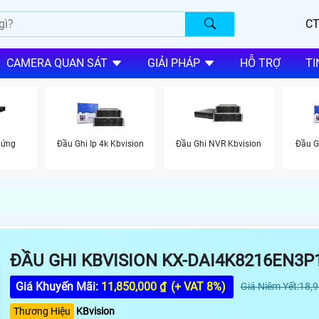
CT
CAMERA QUAN SÁT
GIẢI PHÁP
HỖ TRỢ
TI
Cứng
Đầu Ghi Ip 4k Kbvision
Đầu Ghi NVR Kbvision
Đầu G
ĐẦU GHI KBVISION KX-DAI4K8216EN3P
Giá Khuyến Mãi:
11,850,000 ₫
(+ VAT 8%)
Giá Niêm Yết:18,
Thương Hiệu
KBvision