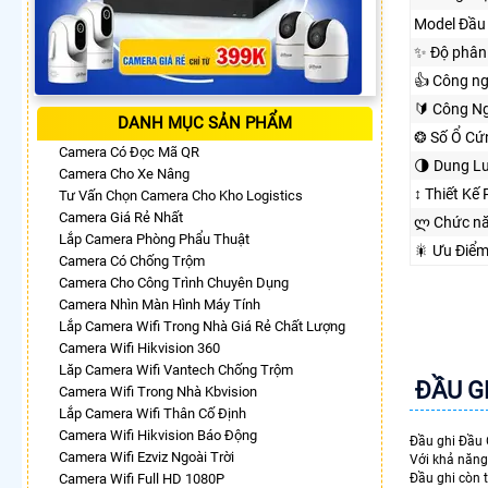
Model Đầu 
✨ Độ phân 
👍 Công n
🔰 Công Ng
DANH MỤC SẢN PHẨM
❂ Số Ổ Cứ
Camera Có Đọc Mã QR
🌗 Dung L
Camera Cho Xe Nâng
↕️ Thiết Kế
Tư Vấn Chọn Camera Cho Kho Logistics
Camera Giá Rẻ Nhất
ლ Chức n
Lắp Camera Phòng Phẩu Thuật
🎇 Ưu Điể
Camera Có Chống Trộm
Camera Cho Công Trình Chuyên Dụng
Camera Nhìn Màn Hình Máy Tính
Lắp Camera Wifi Trong Nhà Giá Rẻ Chất Lượng
Camera Wifi Hikvision 360
Lăp Camera Wifi Vantech Chống Trộm
ĐẦU G
Camera Wifi Trong Nhà Kbvision
Lắp Camera Wifi Thân Cố Định
Camera Wifi Hikvision Báo Động
Đầu ghi Đầu
Camera Wifi Ezviz Ngoài Trời
Với khả năng
Camera Wifi Full HD 1080P
Đầu ghi còn t