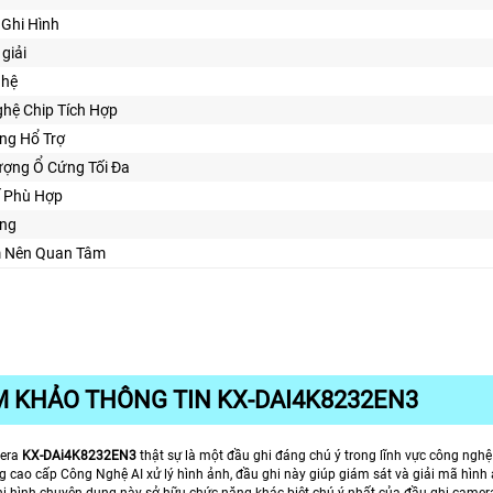
Ghi Hình
giải
ghệ
hệ Chip Tích Hợp
ng Hổ Trợ
ượng Ổ Cứng Tối Đa
Kế Phù Hợp
ng
m Nên Quan Tâm
 KHẢO THÔNG TIN KX-DAI4K8232EN3
mera
KX-DAi4K8232EN3
thật sự là một đầu ghi đáng chú ý trong lĩnh vực công nghệ
g cao cấp Công Nghệ AI xử lý hình ảnh, đầu ghi này giúp giám sát và giải mã hìn
ghi hình chuyên dụng này sở hữu chức năng khác biệt chú ý nhất của đầu ghi camera