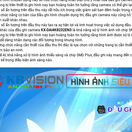
ng bị trên thiết bị ghi hình nay bạn hoàng toàn tin tưởng rằng camera có thể ghi lạ
số ấn tượng trên đầu thu này rất hữu ích trong việc giám sát ban đêm hoặc trong c
chức năng cơ bản của Đầu ghi hình chuyên dụng thì, đầu ghi camera này cũng hỗ t
n xuất khác nhau.
ố ấn tượng trên đầu thu này tạo ra sự tiện lợi và linh hoạt trong việc sử dụng đầu
 khác của đầu ghi camera
KX-DAi4K8232EN3
là khả năng xử lý hình ảnh với chip S
ng bị trên thiết bị ghi hình nay bạn hoàng toàn tin tưởng rằng hình ảnh được xử lý
 dễ dàng nhận dạng các đối tượng trong khung hình.
ng chức năng cần thiết của đầu thu thì đây là lựa chọn với những trang bị cần thi
ảm bảo an ninh.
 AI, khả năng xử lý hình ảnh thiếu sáng và chip SMD Plus, đầu ghi này mang đến ch
t kể trong điều kiện ánh sáng nào.