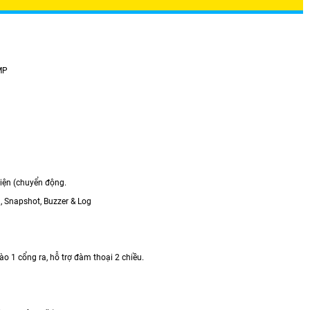
MP
kiện (chuyển động.
, Snapshot, Buzzer & Log
o 1 cổng ra, hỗ trợ đàm thoại 2 chiều.