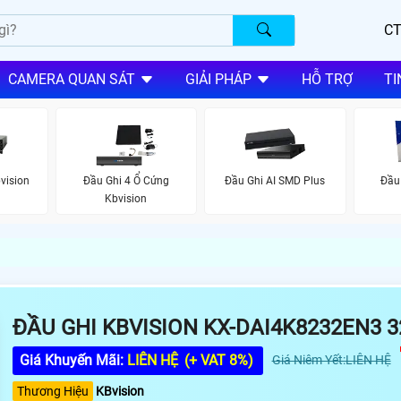
CT
CAMERA QUAN SÁT
GIẢI PHÁP
HỖ TRỢ
TI
vision
Đầu Ghi 4 Ổ Cứng
Đầu Ghi AI SMD Plus
Đầu
Kbvision
ĐẦU GHI KBVISION KX-DAI4K8232EN3 
Giá Khuyến Mãi:
LIÊN HỆ
(+ VAT 8%)
Giá Niêm Yết:LIÊN HỆ
Thương Hiệu
KBvision