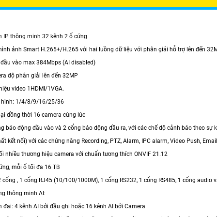
nh IP thông minh 32 kênh 2 ổ cứng
hình ảnh Smart H.265+/H.265 với hai luồng dữ liệu với phân giải hỗ trợ lên đến 32
 đầu vào max 384Mbps (AI disabled)
era độ phân giải lên đến 32MP
n hiệu video 1HDMI/1VGA.
a hình: 1/4/8/9/16/25/36
lại đồng thời 16 camera cùng lúc
ổng báo động đầu vào và 2 cổng báo động đầu ra, với các chế độ cảnh báo theo sự 
t kết nối) với các chứng năng Recording, PTZ, Alarm, IPC alarm, Video Push, Email
 nối nhiều thương hiệu camera với chuẩn tương thích ONVIF 21.12
cứng, mỗi ổ tối đa 16 TB
 2 cổng , 1 cổng RJ45 (10/100/1000M), 1 cổng RS232, 1 cổng RS485, 1 cổng audio và
ng thông minh AI:
h đai: 4 kênh AI bởi đầu ghi hoặc 16 kênh AI bởi Camera