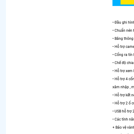
• Đầu ghi hì
• Chuẩn nén 
• Băng thông
• Hỗ trợ cam
• Cổng ra tí
• Chế độ chi
• Hỗ trợ xem 
• Hỗ trợ 4 c
xâm nhập , mấ
• Hỗ trợ kết
• Hỗ trợ 2 ổ 
• USB hỗ trợ
• Các tính nă
+ Bảo vệ vàn