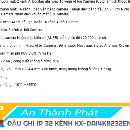
khuôn mặt: 2 kênh AI bởi đầu ghi hoặc 16 kênh AI bởi Camera (Có phân tích thuộc 
khuôn mặt: 16 kênh Phát hiện bằng camera + nhận diện bằng đầu ghi (FR by NVR) 
h Camera Nhận diện khuôn mặt (FR Camera)
8 kênh AI bởi đầu ghi hoặc 16 kênh AI bởi Camera
data: 8 kênh AI bởi Camera
nh camera Nhận diện biển số (ANPR) , hỗ trợ lên đến 20.000 biển số.
ăng thông minh khác: AI by Camera : Đếm người, Heatmap, Stereo Analysis, Crown di
 miền miễn phí KBVISION.TV và P2P
12V 4A , công suất không ổ cứng 10W
 1U, 375.0 mm × 284.4 mm x 56.0mm, trọng lượng không ổ cứng 1.57kg
m loại
ạt động : -10°C ~ +55°C