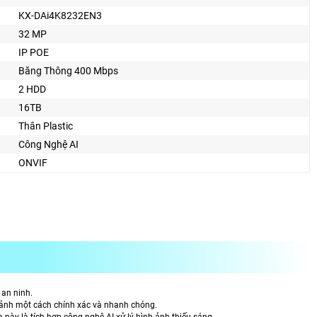
KX-DAi4K8232EN3
32 MP
IP POE
Băng Thông 400 Mbps
2 HDD
16TB
Thân Plastic
Công Nghệ AI
ONVIF
 an ninh.
h ảnh một cách chính xác và nhanh chóng.
 này là tích hợp công nghệ AI xử lý hình ảnh thiếu sáng.