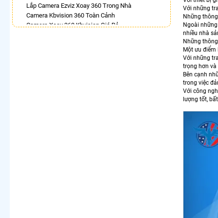
Lắp Camera Ezviz Xoay 360 Trong Nhà
Với những tra
Camera Kbvision 360 Toàn Cảnh
Những thông 
Camera Xoay 360 Kbvision Giá Rẻ
Ngoài những 
nhiều nhà sả
Camera 360 Trong Nhà
Những thông s
Lắp Camera Wifi Xoay 360 Trong Nhà Dahua
Một ưu điểm
Camera Dahua Xoay 360 Độ
Với những tra
Camera Wifi Hikvision Xoay 360
trọng hơn và
Lắp Camera Samsung Xoay 360
Bên cạnh nhữ
trong việc đ
LẮP CAMERA THEO NHU CẦU
Với công nghệ
lượng tốt, bấ
Lắp Camera Văn Phòng Giá Rẻ
Lắp Camera Nhà Xưởng Giá Rẻ
Lắp Camera Gia Đình Giá Rẻ
Lắp Camera Kho Hàng Giá Rẻ
Lắp Camera Cửa Hàng Giá Rẻ
Lắp Camera Wifi Giá Rẻ Chính Hãng
Lắp Camera Công Trình Giá Rẻ
Camera 360 Giá Rẻ