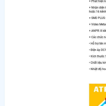
+ Phát hiện 
+ Nhận diện 
hoặc 16 kên
+ SMD PLUS: 
+ Video Meta
+ ANPR: 8 kê
+ Các chức n
• Hỗ trợ tên
• Điện áp DC
• Kích thước
• Chất liệu ki
• Nhiệt độ ho