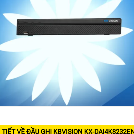
 TIẾT VỀ ĐẦU GHI KBVISION KX-DAI4K8232