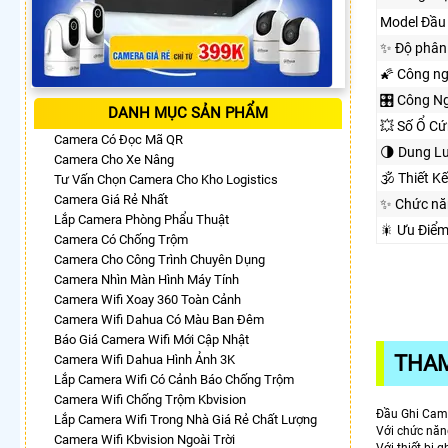
Model Đầu 
✨ Độ phân 
🌠 Công n
🎛 Công Ng
DANH MỤC SẢN PHẨM
💥 Số Ổ Cứ
Camera Có Đọc Mã QR
🌗 Dung L
Camera Cho Xe Nâng
🕉️ Thiết 
Tư Vấn Chọn Camera Cho Kho Logistics
Camera Giá Rẻ Nhất
✨ Chức nă
Lắp Camera Phòng Phẩu Thuật
🎇 Ưu Điể
Camera Có Chống Trộm
Camera Cho Công Trình Chuyên Dụng
Camera Nhìn Màn Hình Máy Tính
Camera Wifi Xoay 360 Toàn Cảnh
Camera Wifi Dahua Có Màu Ban Đêm
Báo Giá Camera Wifi Mới Cập Nhật
THAM
Camera Wifi Dahua Hình Ảnh 3K
Lắp Camera Wifi Có Cảnh Báo Chống Trộm
Camera Wifi Chống Trộm Kbvision
Đầu Ghi Ca
Lắp Camera Wifi Trong Nhà Giá Rẻ Chất Lượng
Với chức năn
Camera Wifi Kbvision Ngoài Trời
Với thiết bị 