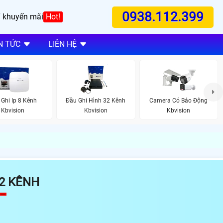
0938.112.399
 khuyến mãi
Hot!
N TỨC
LIÊN HỆ
 Ghi Ip 8 Kênh
Đầu Ghi Hình 32 Kênh
Camera Có Báo Động
Kbvision
Kbvision
Kbvision
32 KÊNH