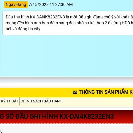
Ngày Đăng
7/15/2023 11:27:30 AM
Đầu thu hình KX-DAi4K8232EN3 là một Đầu ghi đáng chú ý với khả năng
mang đến hình ảnh ban đêm sáng đẹp nhờ sự kết hợp 2 ổ cứng HDD hiệu
nét và đáng tin cậy
📖 THÔNG TIN SẢN PHẨM K
 KỸ THUẬT
CHÍNH SÁCH BẢO HÀNH
 SỐ ĐẦU GHI HÌNH KX-DAI4K8232EN3
ệu