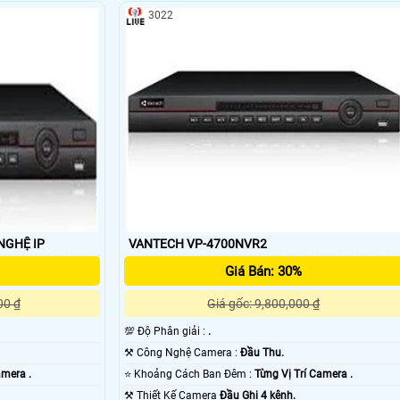
3022
0NVR CÔNG NGHỆ IP
VANTECH VP-4700NVR2
 hạn chế như chất lượng hình ảnh không tốt (tối đa chỉ đạt 700TVL),
Giá Bán: 30%
ng công nghệ HD-CVI cho phép camera có thể đạt chất lượng hình ảnh HD
00 ₫
Giá gốc: 9,800,000 ₫
💯 Độ Phân giải :
.
⚒ Công Nghệ Camera :
Đầu Thu.
amera .
⭐ Khoảng Cách Ban Đêm :
Từng Vị Trí Camera .
⚒ Thiết Kế Camera
Đầu Ghi 4 kênh.