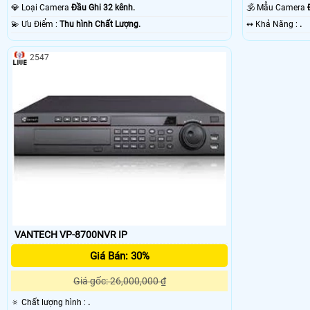
💎 Loại Camera
Đầu Ghi 32 kênh.
🕉️ Mẫu Camera
️💫 Ưu Điểm :
Thu hình Chất Lượng.
️↭ Khả Năng :
.
2547
VANTECH VP-8700NVR IP
Giá Bán: 30%
Giá gốc: 26,000,000 ₫
🔅 Chất lượng hình :
.