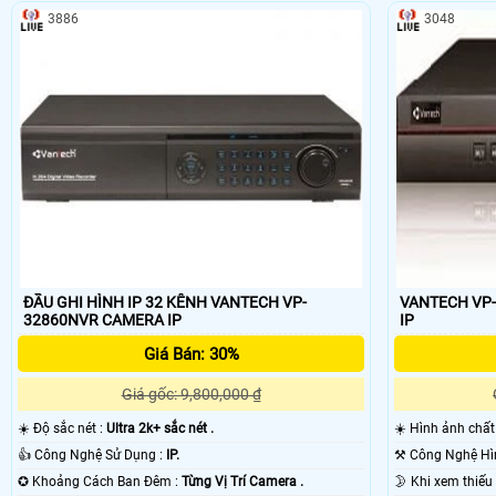
3886
3048
ĐẦU GHI HÌNH IP 32 KÊNH VANTECH VP-
VANTECH VP-32700NV
- Như chúng ta đã biết, thì trước đây hệ thống camera quan sát sử dụ
32860NVR CAMERA IP
IP
khoảng cách lắp đặt tối đa là 100m, Trong khi đó nhu cầu của con ng
Giá Bán: 30%
với hạ tầng cáp đồng trục cũ, DAHUA đã tuyên bố HD-CVI sẽ xóa bỏ mọ
Giá gốc: 9,800,000 ₫
☀️ Độ sắc nét :
Ultra 2k+ sắc nét .
☀️ Hình ảnh chấ
👍 Công Nghệ Sử Dụng :
IP.
✪ Khoảng Cách Ban Đêm :
Từng Vị Trí Camera .