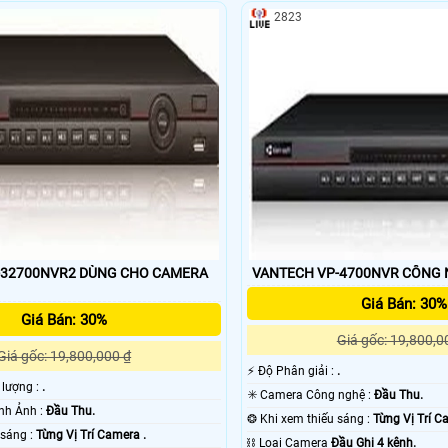
2823
R2 DÙNG CHO CAMERA
VANTECH VP-470
ng các dòng Camera analog truyền thống sử dụng dòng chip CCD với nhiều
Giá Bán: 30%
ười càng ngày càng cao. Vào năm 2012 hãng DAHUA lần đầu tiên trình là
Giá Bán: 30%
i giới hạn và nhược điểm của của hệ thống camera analog truyền thống.
Giá gốc: 19,800,0
Giá gốc: 19,800,000 ₫
️⚡ Độ Phân giải :
.
t lượng :
.
✳️ Camera Công nghệ :
Đầu Thu.
⚒ Công Nghệ Hình Ảnh :
Đầu Thu.
❂ Khi xem thiếu sáng :
Từng Vị Trí C
🌛 Khi xem thiếu sáng :
Từng Vị Trí Camera .
⛓ Loại Camera
Đầu Ghi 4 kênh.