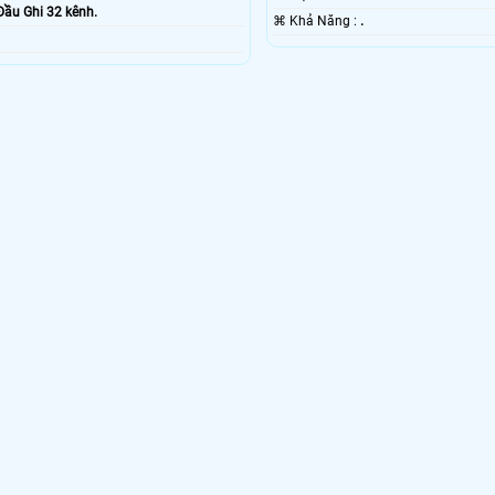
Đầu Ghi 32 kênh.
️⌘ Khả Năng :
.