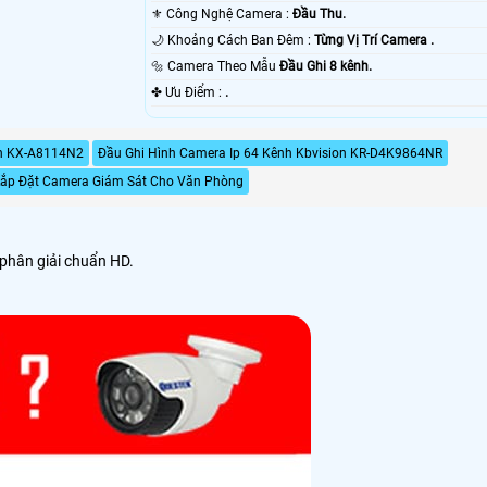
⚜️ Công Nghệ Camera :
Đầu Thu.
🌙 Khoảng Cách Ban Đêm :
Từng Vị Trí Camera .
🔩 Camera Theo Mẫu
Đầu Ghi 8 kênh.
️✤ Ưu Điểm :
.
on KX-A8114N2
Đầu Ghi Hình Camera Ip 64 Kênh Kbvision KR-D4K9864NR
Lắp Đặt Camera Giám Sát Cho Văn Phòng
 phân giải chuẩn HD.