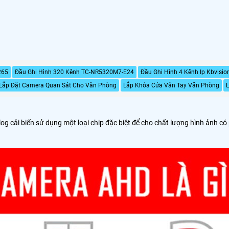
265
Đầu Ghi Hình 320 Kênh TC-NR5320M7-E24
Đầu Ghi Hình 4 Kênh Ip Kbvisi
Lắp Đặt Camera Quan Sát Cho Văn Phòng
Lắp Khóa Cửa Vân Tay Văn Phòng
g cải biến sử dụng một loại chip đặc biệt để cho chất lượng hình ảnh có