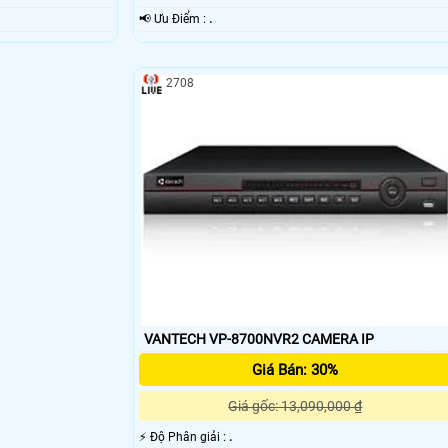
️📢 Ưu Điểm :
.
2708
'
VANTECH VP-8700NVR2 CAMERA IP
Giá Bán: 30%
Giá gốc: 13,090,000 ₫
️⚡ Độ Phân giải :
.