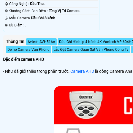
🤖️ Công Nghệ :
Đầu Thu.
❂ Khoảng Cách Ban Đêm :
Từng Vị Trí Camera .
🤹 Mẫu Camera
Đầu Ghi 8 kênh.
️♚ Ưu Điểm :
.
Thông Tin:
Avtech AVH516A
Đầu Ghi Hình Ip 4 Kênh 4K Vantech VP-604H
Demo Camera Văn Phòng
Lắp Đặt Camera Quan Sát Văn Phòng Công Ty
Đặc điểm camera AHD
- Như đã giới thiệu trong phần trước,
Camera AHD
là dòng Camera Analo