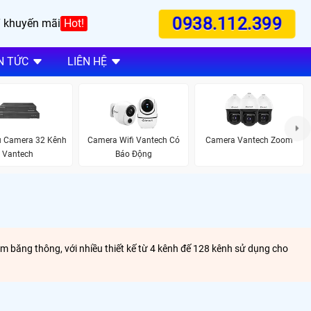
0938.112.399
 khuyến mãi
Hot!
N TỨC
LIÊN HỆ
u Camera 32 Kênh
Camera Wifi Vantech Có
Camera Vantech Zoom
Vantech
Báo Động
 băng thông, với nhiều thiết kế từ 4 kênh đế 128 kênh sử dụng cho