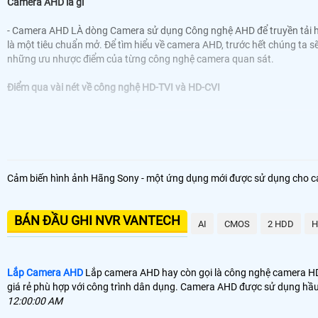
Camera AHD là gì
- Camera AHD LÀ dòng Camera sử dụng Công nghệ AHD để truyền tải h
là một tiêu chuẩn mở. Để tìm hiểu về camera AHD, trước hết chúng ta s
những ưu nhược điểm của từng công nghệ camera quan sát.
Điểm qua vài nét về công nghệ HD-TVI và HD-CVI
Cảm biến hình ảnh Hãng Sony - một ứng dụng mới được sử dụng cho came
BÁN ĐẦU GHI NVR VANTECH
AI
CMOS
2 HDD
H
Lắp Camera AHD
Lắp camera AHD hay còn gọi là công nghệ camera HD 
giá rẻ phù hợp với công trình dân dụng. Camera AHD được sử dụng hầu n
12:00:00 AM