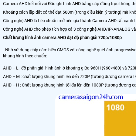
Camera AHD kết nối với Đầu ghi hình AHD bằng cáp đồng trục thông t
Khoảng cách lắp đặt có thể đạt 500m (trong điều kiện lý tưởng) mà kh
Công nghệ AHD là tiêu chuẩn mở nên giá thành Camera AHD rất cạnh tr
Công nghệ AHD cho phép tích hợp cả 3 công nghệ AHD/IP/ANALOG vào m
Chất lượng hình ảnh camera AHD đạt độ phân giải 720p/1080p
- Nhờ sử dụng chip cảm biến CMOS với công nghệ quét ảnh progressive 
khung hình theo chuẩn:
AHD – L : độ phân giải hình ảnh ở khoảng giữa 960H (960×480) và 7
AHD – M : chất lượng khung hình lên đến 720P (tương đương camera IP
AHD – H : Chất lượng khung hình tối đa lên đến 1080P (tương đương c