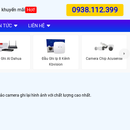
0938.112.399
 khuyến mãi
Hot!
N TỨC
LIÊN HỆ
 Ghi AI Dahua
Đầu Ghi Ip 8 Kênh
Camera Chip Acusense
Kbvision
o camera ghi lại hình ảnh với chất lượng cao nhất.