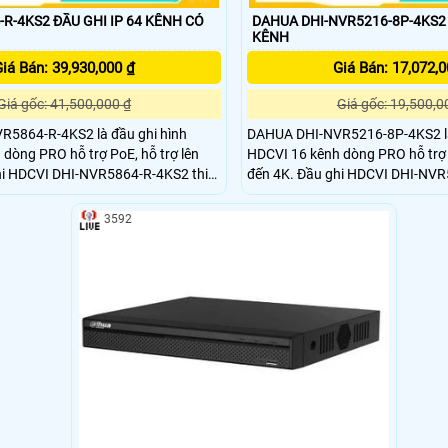
R-4KS2 ĐẦU GHI IP 64 KÊNH CÓ
DAHUA DHI-NVR5216-8P-4KS2 
KÊNH
iá Bán: 39,930,000 ₫
Giá Bán: 17,072,0
Giá gốc: 41,500,000 ₫
Giá gốc: 19,500,0
5864-R-4KS2 là đầu ghi hình
DAHUA DHI-NVR5216-8P-4KS2 là
dòng PRO hỗ trợ PoE, hỗ trợ lên
HDCVI 16 kênh dòng PRO hỗ trợ P
hi HDCVI DHI-NVR5864-R-4KS2 thiết
đến 4K. Đầu ghi HDCVI DHI-NVR5216-8P-4KS2
 có khe tản nhiệt tốt, giúp hệ thống
thiết kế vỏ kim loại, có khe tản nh
nh, lâu dài, cho chất lượng hình
thống hoạt động ổn định, lâu dài
3592
ới các dự án văn phòng, nhà xưởng,
hình ảnh, phù hợp với các dự án