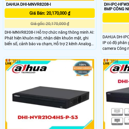
DAHUA DHI-MNVR8208-I
DH-IPC-HFW3
8MP CÔNG 
Giá Bán: 20,170,000 ₫
Giá gốc: 20,170,000 ₫
DHI-MNVR8208-I Hỗ trợ chức năng thông minh AI:
DAHUA DH-IPC
Phát hiện khuôn mặt, nhận diện khuôn mặt, ghi
IP có độ phân giả
biển số, cảnh báo va chạm, Hỗ trợ 2 kênh Analog
camera Công n
chuyên dụng (DSM, ADAS) + 8 kênh IP tối đa 4MP,
thực 120dB giú
Tích hợp sẵn 8 cổng PoE để kết nối camera IP Xuất
vùng sáng, tối có lu
hình ảnh 1 cổng VGA, 1 cổng M16 Aviation
3223
3208
sản phẩm cả tr
connector, 1 cổng HDMI. Hỗ trợ 2 khe ổ cứng 2