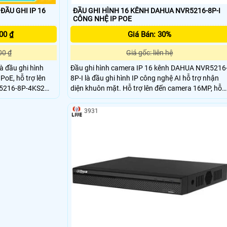
ĐẦU GHI IP 16
ĐẦU GHI HÌNH 16 KÊNH DAHUA NVR5216-8P-I
CÔNG NHỆ IP POE
00 ₫
Giá Bán: 30%
00 ₫
Giá gốc: liên hệ
 đầu ghi hình
Đầu ghi hình camera IP 16 kênh DAHUA NVR5216
oE, hỗ trợ lên
8P-I là đầu ghi hình IP công nghệ AI hỗ trợ nhận
diện khuôn mặt. Hỗ trợ lên đến camera 16MP, hỗ
iệt tốt, giúp hệ
trợ kết nối nhiều thương hiệu camera với chuẩn
, cho chất lượng
tương thích Onvif 2. 4. thiết kế vỏ kim loại, tản
3931
 vừa và nhỏ.
nhiệt tốt, chất lượng tốt, cho hình ảnh sắc nét,
chất lượng cao