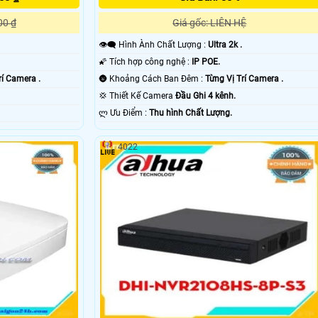
00 ₫
Giá gốc: LIÊN HỆ
👁️‍🗨 Hình Ành Chất Lượng :
Ultra 2k .
🌠 Tích hợp công nghệ :
IP POE.
rí Camera .
🌚 Khoảng Cách Ban Đêm :
Từng Vị Trí Camera .
💢 Thiết Kế Camera
Đầu Ghi 4 kênh.
️ლ Ưu Điểm :
Thu hình Chất Lượng.
4022