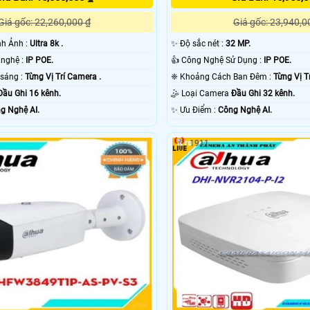
Giá gốc: 22,260,000 ₫
Giá gốc: 23,940,0
ình Ảnh :
Ultra 8k .
✨ Độ sắc nét :
32 MP.
🌠 Sử dụng công nghệ :
IP POE.
👍 Công Nghệ Sử Dụng :
IP POE.
🔴 Khi xem thiếu sáng :
Từng Vị Trí Camera .
❈ Khoảng Cách Ban Đêm :
Từng Vị T
Đầu Ghi 16 kênh.
🤹 Loại Camera
Đầu Ghi 32 kênh.
g Nghệ AI.
️✨ Ưu Điểm :
Công Nghệ AI.
1911