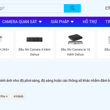
CT
CAMERA QUAN SÁT
GIẢI PHÁP
HỖ TRỢ
TI
H.265+
Đầu Ghi Camera 4 Kênh
Đầu Ghi Camera Ip 16
Đầu
Dahua
Kênh Dahua
hình ảnh như độ phơi sáng, độ sáng hoặc các thông số khác nhằm đảm bả
 Pro +
4 Kênh