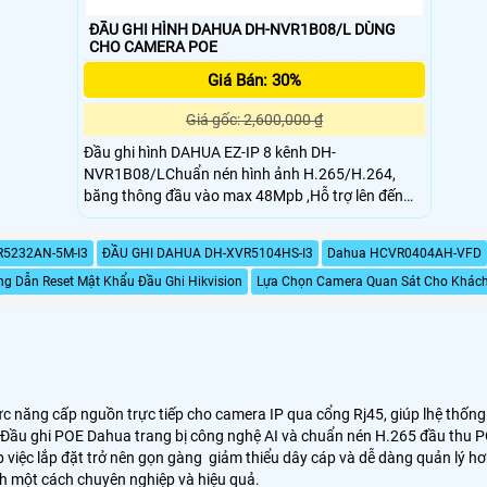
ĐẦU GHI HÌNH DAHUA DH-NVR1B08/L DÙNG
CHO CAMERA POE
Giá Bán: 30%
Giá gốc: 2,600,000 ₫
Đầu ghi hình DAHUA EZ-IP 8 kênh DH-
NVR1B08/LChuẩn nén hình ảnh H.265/H.264,
băng thông đầu vào max 48Mpb ,Hỗ trợ lên đến
camera 3MP ,Cổng ra tín hiệu video HDMI/VGA
,Hỗ trợ 1 ổ cứng 6TB ,Hỗ trợ 4 cổng PoE
R5232AN-5M-I3
ĐẦU GHI DAHUA DH-XVR5104HS-I3
Dahua HCVR0404AH-VFD
g Dẫn Reset Mật Khẩu Đầu Ghi Hikvision
Lựa Chọn Camera Quan Sát Cho Khác
ức năng cấp nguồn trực tiếp cho camera IP qua cổng Rj45, giúp lhệ th
. Đầu ghi POE Dahua trang bị công nghệ AI và chuẩn nén H.265 đầu thu P
việc lắp đặt trở nên gọn gàng giảm thiểu dây cáp và dễ dàng quản lý hơ
nh một cách chuyên nghiệp và hiệu quả.