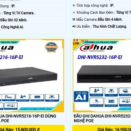
⚜️ Tích hợp công nghệ :
IP.
®️ Công Nghệ Sử Dụng :
IP.
🔅 Khoảng Cách Ban Đêm :
Từng Vị T
⭐ Video Ban Đêm :
Từng Vị Trí Camera .
⚒ Mẫu Camera
Đầu Ghi 4 kênh.
g
Đầu Ghi 32 kênh.
️📢 Ưu Điểm :
Thu hình Chất Lượng.
ỗi Bật :
Công Nghệ AI.
1834
UA DHI-NVR5216-16P-EI DÙNG
ĐẦU GHI DAHUA DHI-NVR5232
 POE
NGHỆ POE
iá Bán: 15,800,000 ₫
Giá Bán: 16,950,0