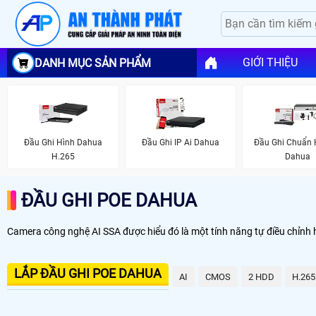
GIỚI THIỆU
DANH MỤC SẢN PHẨM
Đầu Ghi Hình Dahua
Đầu Ghi IP Ai Dahua
Đầu Ghi Chuẩn 
H.265
Dahua
ĐẦU GHI POE DAHUA
Camera công nghệ AI SSA được hiểu đó là một tính năng tự điều chỉnh 
LẮP ĐẦU GHI POE DAHUA
AI
CMOS
2 HDD
H.265