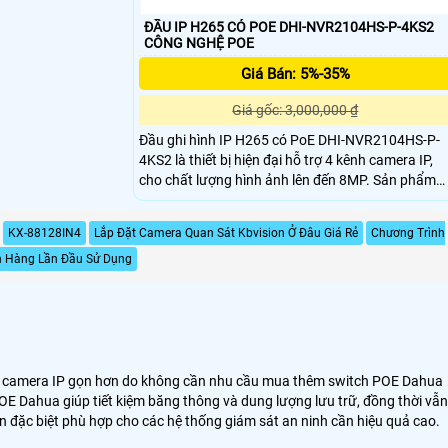
ĐẦU IP H265 CÓ POE DHI-NVR2104HS-P-4KS2
CÔNG NGHỆ POE
Giá Bán: 5%-35%
Giá gốc: 3,000,000 ₫
Đầu ghi hình IP H265 có PoE DHI-NVR2104HS-P-
4KS2 là thiết bị hiện đại hỗ trợ 4 kênh camera IP,
cho chất lượng hình ảnh lên đến 8MP. Sản phẩm
trang bị 4 cổng PoE tiện lợi, chuẩn nén H.265 tiết
kiệm dung lượng, tương thích Onvif 2.4 kết nối đa
KX-88128IN4
Lắp Đặt Camera Quan Sát Kbvision Ở Đâu Giá Rẻ
Chương Trình
thương hiệu. Hỗ trợ xem trực tiếp, xem lại qua má
h Hàng Lần Đầu Sử Dụng
tính, di động, chia màn hình linh hoạt, quản lý tới
128 tài khoản
ống camera IP gọn hơn do không cần nhu cầu mua thêm switch POE Dahua
OE Dahua giúp tiết kiệm băng thông và dung lượng lưu trữ, đồng thời vẫn
n đặc biệt phù hợp cho các hệ thống giám sát an ninh cần hiệu quả cao.