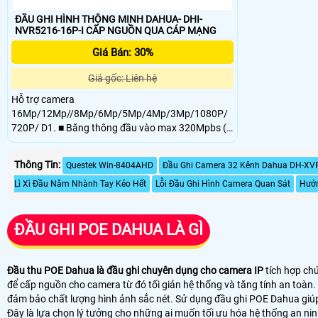
ĐẦU GHI HÌNH THÔNG MINH DAHUA- DHI-
NVR5216-16P-I CẤP NGUỒN QUA CÁP MẠNG
Giá Bán: 30%
Giá gốc: Liên hệ
Hỗ trợ camera
16Mp/12Mp//8Mp/6Mp/5Mp/4Mp/3Mp/1080P/
720P/ D1. ■ Băng thông đầu vào max 320Mpbs (
160Mpbs khi bật tính năng AI). ■ Hỗ trợ các tính
năng AI : Face recognition, Face capture, Human
Thông Tin:
Questek Win-8404AHD
Đầu Ghi Camera 32 Kênh Dahua DH-XV
Capture, ANPR, People counting, Metadata.
Lì Xì Đầu Năm Nhành Tay Kẻo Hết
Lỗi Đầu Ghi Hình Camera Quan Sát
Hướn
ĐẦU GHI POE DAHUA LÀ GÌ
Đầu thu POE Dahua là đầu ghi chuyên dụng cho camera IP
tích hợp ch
để cấp nguồn cho camera từ đó tối giản hệ thống và tăng tính an toàn
đảm bảo chất lượng hình ảnh sắc nét. Sử dụng đầu ghi POE Dahua giúp 
Đây là lựa chọn lý tưởng cho những ai muốn tối ưu hóa hệ thống an ni