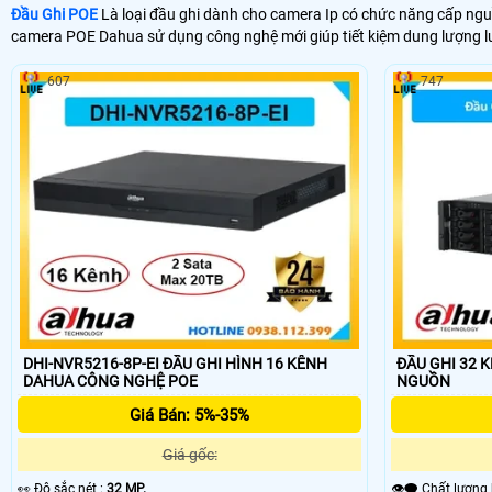
Đầu Ghi POE
Là loại đầu ghi dành cho camera Ip có chức năng cấp n
camera POE Dahua sử dụng công nghệ mới giúp tiết kiệm dung lượng l
607
747
DHI-NVR5216-8P-EI ĐẦU GHI HÌNH 16 KÊNH
ĐẦU GHI 32 KÊN
DAHUA CÔNG NGHỆ POE
NGUỒN
Giá Bán: 5%-35%
Giá gốc:
️👀 Độ sắc nét :
32 MP.
👁️‍🗨 Chất lượn