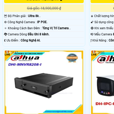
Giá gốc: 18,900,000 ₫
🦉 Độ Phân giải :
Ultra 8k .
☀️ Chất lượng h
⚙ Công Nghệ Camera :
IP POE.
🔅 Khoảng Cách Ban Đêm :
Từng Vị Trí Camera .
🐉️ Camera Dòng
Đầu Ghi 8 kênh.
🎼️ Mẫu Camera
️₤ Ưu Điểm :
Công Nghệ AI.
️ƒ Khả Năng :
Côn
3147
2685