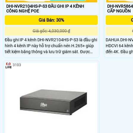
DHI-NVR2104HS-P-S3 ĐẦU GHI IP 4 KÊNH
DHI-NVR5864-
CÔNG NGHỆ POE
CẤP NGUỒN
Giá Bán: 30%
G
Giá gốc: 4,030,000 ₫
Đầu ghi IP 4 kênh DHI-NVR2104HS-P-S3 là đầu ghi
DAHUA DHI-NVR
hình 4 kênh IP này hỗ trợ chuẩn nén H.265+ giúp
HDCVI 64 kênh 
tiết kiệm băng thông và lưu trữ giám sát. Được
đến 4K. Đầu g
thiết kế vỏ kim loại chắn chắn, tản nhiệt tốt giúp
kế vỏ kim loại,
các thiết bị hoạt động ổn định, hiệu quả cao. này
hoạt động ổn đị
3103
hỗ trợ băng thông đầu vào max 80Mpb
ảnh, phù hợp v
công ty,