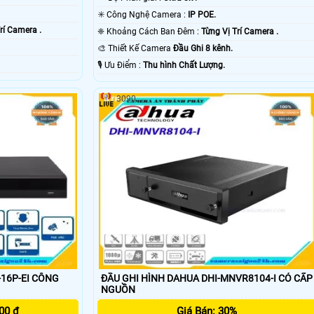
✳️ Công Nghệ Camera :
IP POE.
rí Camera .
❈ Khoảng Cách Ban Đêm :
Từng Vị Trí Camera .
🎨 Thiết Kế Camera
Đầu Ghi 8 kênh.
️🎙 Ưu Điểm :
Thu hình Chất Lượng.
3090
-16P-EI CÔNG
ĐẦU GHI HÌNH DAHUA DHI-MNVR8104-I CÓ CẤP
NGUỒN
00 ₫
Giá Bán: 30%