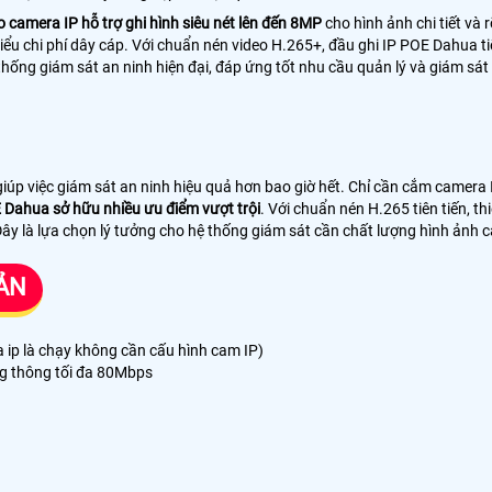
 camera IP hỗ trợ ghi hình siêu nét lên đến 8MP
cho hình ảnh chi tiết và
hiểu chi phí dây cáp. Với chuẩn nén video H.265+, đầu ghi IP POE Dahua
thống giám sát an ninh hiện đại, đáp ứng tốt nhu cầu quản lý và giám sát
 giúp việc giám sát an ninh hiệu quả hơn bao giờ hết. Chỉ cần cắm camera I
 Dahua sở hữu nhiều ưu điểm vượt trội
. Với chuẩn nén H.265 tiên tiến, 
Đây là lựa chọn lý tưởng cho hệ thống giám sát cần chất lượng hình ảnh c
BẢN
ip là chạy không cần cấu hình cam IP)
ăng thông tối đa 80Mbps