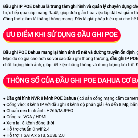
Đầu ghi IP POE Dahua là trung tâm ghi hình và quản lý chuyên dụng cho
trực tiếp qua cáp mạng RJ45, giúp đơn giản hóa việc lắp đặt và giảm t
đồng thời giảm tải băng thông mạng. Đây là giải pháp hiệu quả cho hệ 
ƯU ĐIỂM KHI SỬ DỤNG ĐẦU GHI POE
Đầu ghi POE Dahua mang lại hình ảnh rõ nét và đường truyền ổn định
,
Mặc dù có giá cao hơn so với các đầu ghi thông thường,
đầu ghi IP POE
chất lượng hình ảnh, giúp tiết kiệm băng thông và dung lượng lưu trữ. 
THÔNG SỐ CỦA ĐẦU GHI POE DAHUA CƠ 
●
Đầu ghi hình NVR 8 kênh POE Dahua
( có sẵn cổng mạng cắm camera 
● Cổng vào: 8 kênh IP với đầu ghi 8 kênh độ phân giải lên đến 8 Mp, b
● Chuẩn nén hình ảnh: H265/MJPEG
● Cổng ra: VGA / HDMI
● Xem lại: 8 kênh đồng thời
● Hỗ trợ chuẩn Onvif 2.4
● Hỗ trợ: 1 SATA x 6TB, 2USB 2.0