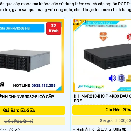
guồn qua cáp mạng mà không cần sử dụng thêm switch cấp nguồn POE Da
ưu trữ, giám sát qua mạng với công nghệ cloud hoặc tên miền chỉnh hãn
1741
DHI-NVR2104HS-P-4KS3 ĐẦU G
H DHI-NVR5032-EI CÓ CẤP
POE
Giá Bán: 30%
Giá Bán: 5%-35%
Giá gốc: 3,500,00
Giá gốc: Liên Hệ
🔅 Hình Ành Chất Lượng :
Ultra 8k .
g hình :
32 MP.