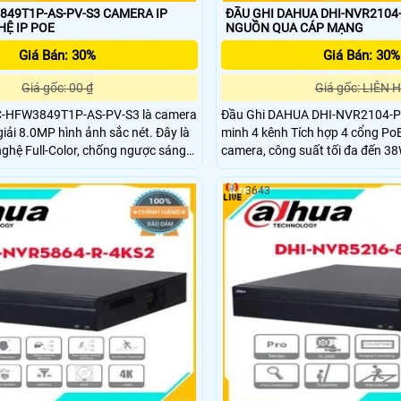
849T1P-AS-PV-S3 CAMERA IP
ĐẦU GHI DAHUA DHI-NVR2104-
NHỆ IP POE
NGUỒN QUA CÁP MẠNG
Giá Bán: 30%
Giá Bán: 30%
Giá gốc: 00 ₫
Giá gốc: LIÊN 
-HFW3849T1P-AS-PV-S3 là camera
Đầu Ghi DAHUA DHI-NVR2104-P-
i 8.0MP hình ảnh sắc nét. Đây là
minh 4 kênh Tích hợp 4 cổng Po
ghệ Full-Color, chống ngược sáng
camera, công suất tối đa đến 3
p vật thể quan sát rõ nét trong
ảnh H.265+/H.264, Hỗ trợ hiển
ồng sáng mạnh. Có thể lắp đặt
Hỗ trợ 1 kênh nhận diện khuôn m
3643
ong nhà lẫn ngoài trời
Bảo vệ chu vi hoặc 4 kênh SMD 