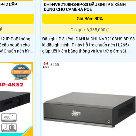
P-I2 CẤP
DHI-NVR2108HS-8P-S3 ĐẦU GHI IP 8 KÊNH
DÙNG CHO CAMERA POE
Giá Bán: 30%
HỆ
Giá gốc: 6,385,000 ₫
I2 IP PoE thông
Đầu ghi IP 8 kênh DAHUA DHI-NVR2108HS-8P-S3
E cấp nguồn cho
là đầu ghi hình IP này hỗ trợ chuẩn nén H.265+
8W Chuẩn nén hình
giúp tiết kiệm băng thông và lưu trữ giám sát.
 thị 4CH@1080P,
Được thiết kế vỏ kim loại chắn chắn, tản nhiệt tốt
ặt, hoặc 1 kênh
giúp các thiết bị hoạt động ổn định, hiệu quả cao.
3255
Plus
này hỗ trợ băng thông đầu vào max 80Mpb