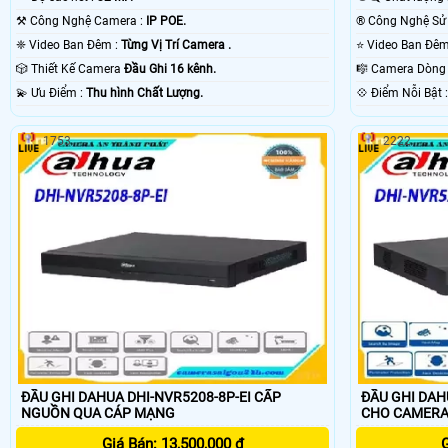
⚒ Công Nghệ Camera :
IP POE.
❈ Video Ban Đêm :
Từng Vị Trí Camera .
🎲 Thiết Kế Camera
Đầu Ghi 16 kênh.
🎼️ Camera Dòn
️💫 Ưu Điểm :
Thu hình Chất Lượng.
️💠 Điểm N
1753
2222
ĐẦU GHI DAHUA DHI-NVR5208-8P-EI CẤP
ĐẦU GHI DAH
NGUỒN QUA CÁP MẠNG
CHO CAMERA
Giá Bán: 13,500,000 ₫
G