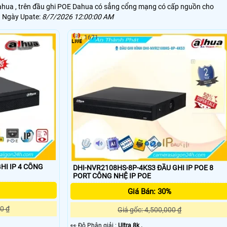
hua , trên đầu ghi POE Dahua có sẳng cổng mạng có cấp nguồn cho
g Ngày Upate:
8/7/2026 12:00:00 AM
1671
HI IP 4 CỔNG
DHI-NVR2108HS-8P-4KS3 ĐẦU GHI IP POE 8
PORT CÔNG NHỆ IP POE
Giá Bán: 30%
0 ₫
Giá gốc: 4,500,000 ₫
️👀 Độ Phân giải :
Ultra 8k .