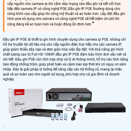
cấp nguồn cho camera Ip khi cắm dây mạng vào đầu ghi và kết nối trực
tiếp đến camera IP có công nghệ POE, Đầu ghi IP POE thường dùng cho
công trình cao cấp giúp thi công mỹ thuật và an toàn hơn. Lắp đặt đầu ghi
hình poe sử dụng cho camera có công nghệ POE sẽ tiết kiệm chi phí thi
công đáng kể an toàn hơn và hoặc động ổn định hơn
Đầu ghi IP POE là thiết bị ghi hình chuyên dụng cho camera ip POE không chỉ
hỗ trợ truyền tải dữ liệu mà còn cấp nguồn điện trực tiếp cho các camera IP,
giúp giảm thiểu dây cáp và đơn giản hóa việc lắp đặt. Với khả năng ghi hình
chất lượng cao từ Full HD 1080P, đầu ghi IP POE đảm bảo hình ảnh sắc nét và
chi tiết. Đâu ghi POE còn tích hợp chip xử lý AI thông minh, hỗ trợ các tính năng
báo động chống trộm, giúp phát hiện và cảnh báo kịp thời khi có nguy cơ xâm
nhập. Đây là giải pháp lý tưởng để nâng cấp các hệ thống cũ, mang lại hiệu
quả và an toàn cao cho người sử dụng, phù hợp cho cả gia đình và doanh
nghiệp.
'