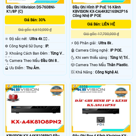
Đầu Ghi Hikvision DS-7608NI-
Đầu Ghi Hình IP PoE 16 Kênh
K1/8P (C)
KBVISION KX-CAi4K8216SN2P16
Công Nhệ IP POE
Giá Bán: 30%
Giá Bán: LIÊN HỆ
Giá gốc: 6,610,000 ₫
Giá gốc: 17,700,000 ₫
🔆 Độ sắc nét :
Ultra 4k 👍🏾 .
️⚡ Độ Phân giải :
Ultra 8k .
⚙ Công Nghệ Sử Dụng :
IP.
🤖️ Camera Công nghệ :
IP POE.
🌛 Khoảng Cách Ban Đêm :
Từng Vị
🌜 Khi xem thiếu sáng :
Từng Vị Trí
Trí Camera .
🔩 Camera Theo Mẫu
Đầu Ghi 8
Camera .
🎲 Camera Theo Mẫu
Thân Plastic.
kênh.
️🔮 Ưu Điểm :
Thu Âm.
️🆑 Khả Năng :
Công Nghệ AI.
3844
3358
KBVISION KX-A4K8108PN2 Đầu
Đâu Ghi Poe 4 Kênh Kbvision KX-