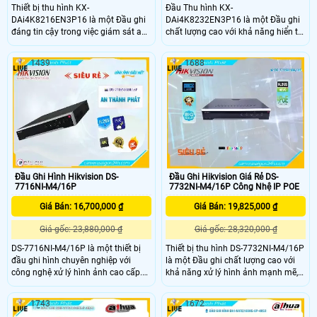
Thiết bị thu hình KX-
Đầu Thu hình KX-
DAi4K8216EN3P16 là một Đầu ghi
DAi4K8232EN3P16 là một Đầu ghi
đáng tin cậy trong việc giám sát an
chất lượng cao với khả năng hiển thị
ninh. Với tính năng ONVIF, Đầu ghi
hình ảnh sắc nét. Nó có khả năng
này cho phép xem hình ảnh rõ nét
chụp được hình ảnh ban đêm sáng
1439
1688
và chất lượng cao mọi lúc, mọi nơi.
đẹp nhờ tính năng 2 HDD. Đầu thu
Đặc biệt, hình ảnh ban đêm được cải
hình này được trang bị công nghệ IP
thiện đáng kể nhờ công nghệ tiên
POE và hỗ trợ ONVIF, cho phép hình
tiến
ảnh rõ hơn dù được lắp đặt ở bất kỳ
địa điểm nào
Đầu Ghi Hình Hikvision DS-
Đầu Ghi Hikvision Giá Rẻ DS-
7716NI-M4/16P
7732NI-M4/16P Công Nhệ IP POE
Giá Bán: 16,700,000 ₫
Giá Bán: 19,825,000 ₫
Giá gốc: 23,880,000 ₫
Giá gốc: 28,320,000 ₫
DS-7716NI-M4/16P là một thiết bị
Thiết bị thu hình DS-7732NI-M4/16P
đầu ghi hình chuyên nghiệp với
là một Đầu ghi chất lượng cao với
công nghệ xử lý hình ảnh cao cấp.
khả năng xử lý hình ảnh mạnh mẽ,
Với băng thông 256 Mbps, nó cho
nhờ vào chip Băng Thông 320
phép người dùng xem hình ảnh cực
Mbps. Với công nghệ tiên tiến, Đầu
1743
1672
kỳ sắc nét và chi tiết, ngay cả trong
ghi đảm bảo chất lượng hình ảnh