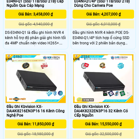
E04NI-Q1 (SSD 1TB/SSD 2TB) Cấp
E04NI-Q1/4P (SSD 1TB/SSD 2TB)
Nguồn Qua Cáp Mạng
Dùng Cho Camera Poe
Giá Bán: 3,458,000 ₫
Giá Bán: 4,207,000 ₫
Giá gốc: 4,940,000 ₫
Giá gốc: 6,010,000 ₫
DS-E04NI-Q1 là đầu ghi hình NVR 4
Đầu ghi hình NVR 4 kênh POE DS-
kênh hỗ trợ độ phân giải ghi hình tối
E04NI-Q1/4P tích hợp ổ cứng SSD
đa 4MP chuẩn nén video H265+.
bên trong với 2 phiên bản dung
Đầu ghi trang bị ổ cứng SSD tích
lượng 1TB và 2TB. Đầu ghi hỗ trợ
hợp bên trong, băng thông đầu vào
chuẩn nén video H265+, độ phân
2460
2534
40Mbps và đầu ra 60Mbps, giúp
giải ghi hình tối đa 4MP, đặc biệt là
tăng cường hiệu suất truyền tải dữ
trang bị 4 cổng POE vừa kết nối vừa
liệu hình ảnh giám sát.
cấp nguồn cho camera dễ dàng.
Đầu Ghi Kbvision KX-
Đầu Ghi Kbvision KX-
DAi4K8216EN3P16 16 Kênh Công
DAi4K8232EN3P16 32 Kênh Có
Nghệ Poe
Cấp Nguồn
Giá Bán: 11,850,000 ₫
Giá Bán: 15,550,000 ₫
Giá gốc: 18,980,000 ₫
Giá gốc: 32,500,000 ₫