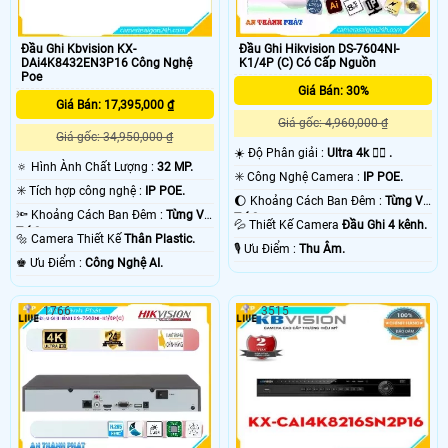
Đầu Ghi Kbvision KX-
Đầu Ghi Hikvision DS-7604NI-
DAi4K8432EN3P16 Công Nghệ
K1/4P (C) Có Cấp Nguồn
Poe
Giá Bán: 30%
Giá Bán: 17,395,000 ₫
Giá gốc: 4,960,000 ₫
Giá gốc: 34,950,000 ₫
☀️ Độ Phân giải :
Ultra 4k 👍🏾 .
🔅 Hình Ành Chất Lượng :
32 MP.
✳️ Công Nghệ Camera :
IP POE.
✳️ Tích hợp công nghệ :
IP POE.
🌔 Khoảng Cách Ban Đêm :
Từng Vị
🔦 Khoảng Cách Ban Đêm :
Từng Vị
Trí Camera .
💦 Thiết Kế Camera
Đầu Ghi 4 kênh.
Trí Camera .
🔩 Camera Thiết Kế
Thân Plastic.
️🎙 Ưu Điểm :
Thu Âm.
️♚ Ưu Điểm :
Công Nghệ AI.
1766
3515