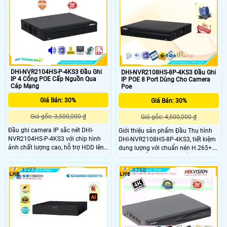
điều kiện ánh sáng yếu. Đầu ghi này
tốt cả ban ngày và ban đêm. Hơn
còn hỗ trợ 4 ổ cứng, cho phép lưu
nữa, thiết bị được trang bị 4 ổ cứng
trữ dữ liệu trong thời gian dài
HDD để lưu trữ dữ liệu
DHI-NVR2104HS-P-4KS3 Đầu Ghi
DHI-NVR2108HS-8P-4KS3 Đầu Ghi
IP 4 Cổng POE Cấp Nguồn Qua
IP POE 8 Port Dùng Cho Camera
Cáp Mạng
Poe
Giá Bán: 30%
Giá Bán: 30%
Giá gốc: 3,500,000 ₫
Giá gốc: 4,500,000 ₫
Đầu ghi camera IP sắc nét DHI-
Giới thiệu sản phẩm Đầu Thu hình
NVR2104HS-P-4KS3 với chip hình
DHI-NVR2108HS-8P-4KS3, tiết kiệm
ảnh chất lượng cao, hỗ trợ HDD lên
dung lượng với chuẩn nén H.265+.
đến 20TB, và mang lại hình ảnh sắc
Đầu thu hỗ trợ IP POE, cổng LAN
nét cả ban đêm. Với 1 HDD, thiết bị
RJ45 thuận tiện. Chất lượng hình
1277
1758
này không chỉ ghi hình chất lượng
ảnh siêu sáng và đẹp, xử lý hình ảnh
mà còn có khả năng đàm thoại 2
thiếu sáng tốt
chiều thông qua loa và micro tích
hợp. Với hình ảnh chất lượng cao và
công nghệ nén hình H