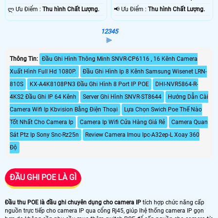
️ლ Ưu Điểm :
Thu hình Chất Lượng.
️📢 Ưu Điểm :
Thu hình Chất Lượng.
1
2
3
4
5
⫸
Thông Tin:
Đầu Ghi Hình Thông Minh SNVR-CP6116 , 16 Kênh Camera
Xuất Hình Full Hd 1080P.
Đầu Ghi Hình Ip 8 Kênh Samsung Wisenet LRN-
810S
KX-A4K8108PN3 Đầu Ghi Hình 8 Port IP POE
DHI-NVR5864-R-
4KS2 Đầu Ghi IP 64 Kênh
Server Ghi Hình SNVR-ST8644
Hướng Dẫn Cài
Camera Wifi Ip Kbvision Bằng Điện Thoại
Lựa Chọn Swich Poe Thế Nào
Tốt Nhất Cho Camera Ip
Camera Ip Wifi Cửa Hàng Giá Rẻ
Camera Quan
Sát Ptz Ip Sony Snc-Rz25n
Review Camera Imou Ipc-A32ep-L Xoay 360
Độ
ĐẦU GHI POE LÀ GÌ
Đầu thu POE là đầu ghi chuyên dụng cho camera IP
tích hợp chức năng cấp
nguồn trực tiếp cho camera IP qua cổng Rj45, giúp lhệ thống camera IP gọn