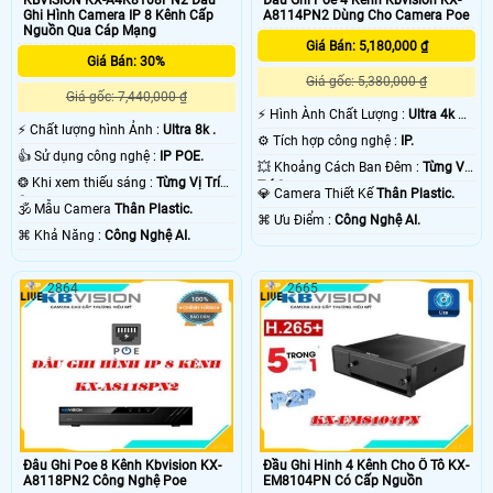
Ghi Hình Camera IP 8 Kênh Cấp
A8114PN2 Dùng Cho Camera Poe
Nguồn Qua Cáp Mạng
Giá Bán: 5,180,000 ₫
Giá Bán: 30%
Giá gốc: 5,380,000 ₫
Giá gốc: 7,440,000 ₫
️⚡ Hình Ành Chất Lượng :
Ultra 4k 👍🏾
️⚡ Chất lượng hình Ảnh :
Ultra 8k .
.
⚙ Tích hợp công nghệ :
IP.
👍 Sử dụng công nghệ :
IP POE.
💥 Khoảng Cách Ban Đêm :
Từng Vị
❂ Khi xem thiếu sáng :
Từng Vị Trí
Trí Camera .
💎 Camera Thiết Kế
Thân Plastic.
Camera .
🕉️ Mẫu Camera
Thân Plastic.
️⌘ Ưu Điểm :
Công Nghệ AI.
️⌘ Khả Năng :
Công Nghệ AI.
2864
2665
Đâu Ghi Poe 8 Kênh Kbvision KX-
Đầu Ghi Hinh 4 Kênh Cho Ô Tô KX-
A8118PN2 Công Nghệ Poe
EM8104PN Có Cấp Nguồn