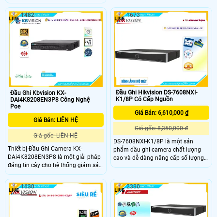
tiếp cho camera. Đầu ghi hình tích
thông đầu vào lên đến 384 Mbps, hỗ
hợp 2 ổ cứng với tổng dung lượng
trợ 16 ổ cứng với mỗi ổ hỗ trợ tối đa
1482
1673
tối đa lên đến 20TB, hỗ trợ camera
20TB
có độ phân giải lên đến 32MP cho
hình ảnh siêu nét. Đây là lựa chọn lý
tưởng với hiệu năng cao và giá
thành phải chăng cho các hệ thống
giám sát an ninh chuyên nghiệp.
Đầu Ghi Hikvision DS-7608NXI-
Đầu Ghi Kbvision KX-
K1/8P Có Cấp Nguồn
DAi4K8208EN3P8 Công Nghệ
Poe
Giá Bán: 6,610,000 ₫
Giá Bán: LIÊN HỆ
Giá gốc: 8,350,000 ₫
Giá gốc: LIÊN HỆ
DS-7608NXI-K1/8P là một sản
Thiết bị Đầu Ghi Camera KX-
phẩm đầu ghi camera chất lượng
DAi4K8208EN3P8 là một giải pháp
cao và dễ dàng nâng cấp số lượng
đáng tin cậy cho hệ thống giám sát
camera. Với 8 kênh và công nghệ
an ninh. Với chất lượng hình ảnh sắt
siêu sáng, đầu ghi này cho phép
nét, thiết bị này mang đến hiệu suất
bạn ghi lại hình ảnh siêu sắc nét
1630
2330
xem và ghi hình tốt nhất. Khả năng
Ultra 4k với độ phân giải lên đến
quan sát ban đêm cũng ấn tượng
8MP. Đặc biệt, DS-7608NXI-K1/8P
với hình ảnh sáng đẹp. Với 2 HDD,
còn tích hợp công nghệ IP POE, giúp
lưu trữ dữ liệu trở nên dễ dàng hơn
truyền hình ảnh trung thực và tiết