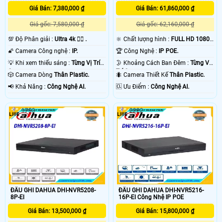
Giá Bán: 7,380,000 ₫
Giá Bán: 61,860,000 ₫
Giá gốc: 7,580,000 ₫
Giá gốc: 62,160,000 ₫
💯 Độ Phân giải :
Ultra 4k 👍🏾 .
🔆 Chất lượng hình :
FULL HD 1080P
.
🌠 Camera Công nghệ :
IP.
🏆 Công Nghệ :
IP POE.
💡 Khi xem thiếu sáng :
Từng Vị Trí
🌛 Khoảng Cách Ban Đêm :
Từng Vị
Camera .
Trí Camera .
🎲 Camera Dòng
Thân Plastic.
🐜 Camera Thiết Kế
Thân Plastic.
️📢 Khả Năng :
Công Nghệ AI.
️🆑 Ưu Điểm :
Công Nghệ AI.
1753
2222
ĐẦU GHI DAHUA DHI-NVR5208-
ĐẦU GHI DAHUA DHI-NVR5216-
8P-EI
16P-EI Công Nhệ IP POE
Giá Bán: 13,500,000 ₫
Giá Bán: 15,800,000 ₫