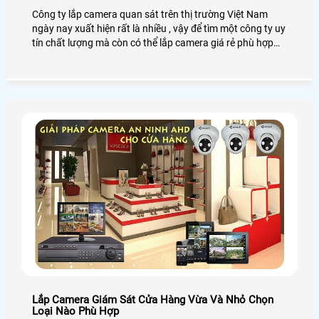
Công ty lắp camera quan sát trên thị trường Việt Nam
ngày nay xuất hiện rất là nhiều , vậy để tìm một công ty uy
tín chất lượng mà còn có thể lắp camera giá rẻ phù hợp
với khách hàng thì ở đâu và bộ camera quan sát giá rẻ
bao gồm những gì thi sau đây chúng tôi sẽ giới thiệu một
chút cho khách hàng hiểu rỏ hơn lắp camera quan sát giá
rẻ ở công ty chúng tôi bao gồm những gì .
Lắp Camera Giám Sát Cửa Hàng Vừa Và Nhỏ Chọn
Loại Nào Phù Hợp