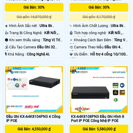
Giá Bán: 30%
Giá Bán: 30%
Giá gốc: 16,870,000 ₫
Giá gốc: 5,170,000 ₫
☀️ Hình Ảnh Sắc nét :
Ultra 8k .
✨ Hình Ành Chất Lượng :
Ultra 8k .
👍 Trang Bị Công Nghệ :
Kết Nối ,
🤖️ Tích hợp công nghệ :
Kết Nối ,
web, RJ45.
web, RJ45.
🌚 Khi xem thiếu sáng :
Từng Vị Trí
🔅 Khoảng Cách Ban Đêm :
Từng Vị
Camera .
Trí Camera .
🕉️ Cấu Tạo Camera
Đầu Ghi 32
🎨 Camera Theo Mẫu
Đầu Ghi 4
kênh.
kênh.
️🎙 Khả Năng :
Công Nghệ AI.
️💎 Ưu Điểm :
Hỗ trợ 4 cổng 1G/10G
SFP.
1942
1488
Đầu Ghi KX-A4K8104PN3 4 Cổng
KX-A4K8108PN3 Đầu Ghi Hình 8
IP POE
Port IP POE Công Nhệ IP POE
Giá Bán: 4,550,000 ₫
Giá Bán: 5,580,000 ₫