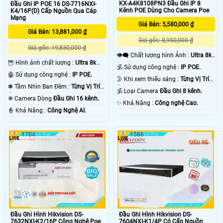
KX-A4K8108PN3 Đầu Ghi IP 8
Đầu Ghi IP POE 16 DS-7716NXI-
Kênh POE Dùng Cho Camera Poe
K4/16P(D) Cấp Nguồn Qua Cáp
Mạng
Giá Bán: 5,580,000 ₫
Giá Bán: 13,881,000 ₫
Giá gốc: 8,950,000 ₫
Giá gốc: 19,830,000 ₫
👁️‍🗨 Chất lượng hình Ảnh :
Ultra 8k .
🦉 Hình ảnh chất lượng :
Ultra 8k .
🕉️ Sử dụng công nghệ :
IP POE.
🤖️ Sử dụng công nghệ :
IP POE.
🌛 Khi xem thiếu sáng :
Từng Vị Trí
❃ Tầm Nhìn Ban Đêm :
Từng Vị Trí
Camera .
🕉️ Loại Camera
Đầu Ghi 8 kênh.
Camera .
❄ Camera Dòng
Đầu Ghi 16 kênh.
️✨ Khả Năng :
Công nghệ Cao.
️👮 Khả Năng :
Công Nghệ AI.
1704
1586
Đầu Ghi Hình Hikvision DS-
Đầu Ghi Hình Hikvision DS-
7632NXI-K2/16P Công Nghệ Poe
7604NXI-K1/4P Có Cấp Nguồn