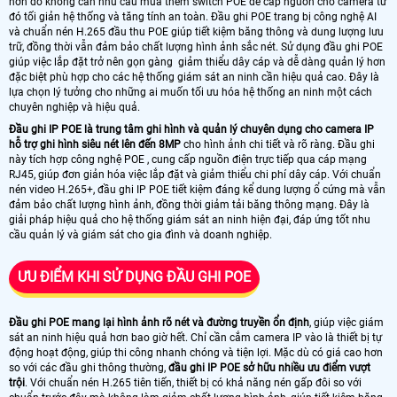
hơn do không cần nhu cầu mua thêm switch POE để cấp nguồn cho camera từ
đó tối giản hệ thống và tăng tính an toàn. Đầu ghi POE trang bị công nghệ AI
và chuẩn nén H.265 đầu thu POE giúp tiết kiệm băng thông và dung lượng lưu
trữ, đồng thời vẫn đảm bảo chất lượng hình ảnh sắc nét. Sử dụng đầu ghi POE
giúp việc lắp đặt trở nên gọn gàng giảm thiểu dây cáp và dễ dàng quản lý hơn
đặc biệt phù hợp cho các hệ thống giám sát an ninh cần hiệu quả cao. Đây là
lựa chọn lý tưởng cho những ai muốn tối ưu hóa hệ thống an ninh một cách
chuyên nghiệp và hiệu quả.
Đầu ghi IP POE là trung tâm ghi hình và quản lý chuyên dụng cho camera IP
hỗ trợ ghi hình siêu nét lên đến 8MP
cho hình ảnh chi tiết và rõ ràng. Đầu ghi
này tích hợp công nghệ POE , cung cấp nguồn điện trực tiếp qua cáp mạng
RJ45, giúp đơn giản hóa việc lắp đặt và giảm thiểu chi phí dây cáp. Với chuẩn
nén video H.265+, đầu ghi IP POE tiết kiệm đáng kể dung lượng ổ cứng mà vẫn
đảm bảo chất lượng hình ảnh, đồng thời giảm tải băng thông mạng. Đây là
giải pháp hiệu quả cho hệ thống giám sát an ninh hiện đại, đáp ứng tốt nhu
cầu quản lý và giám sát cho gia đình và doanh nghiệp.
ƯU ĐIỂM KHI SỬ DỤNG ĐẦU GHI POE
Đầu ghi POE mang lại hình ảnh rõ nét và đường truyền ổn định
, giúp việc giám
sát an ninh hiệu quả hơn bao giờ hết. Chỉ cần cắm camera IP vào là thiết bị tự
động hoạt động, giúp thi công nhanh chóng và tiện lợi. Mặc dù có giá cao hơn
so với các đầu ghi thông thường,
đầu ghi IP POE sở hữu nhiều ưu điểm vượt
trội
. Với chuẩn nén H.265 tiên tiến, thiết bị có khả năng nén gấp đôi so với