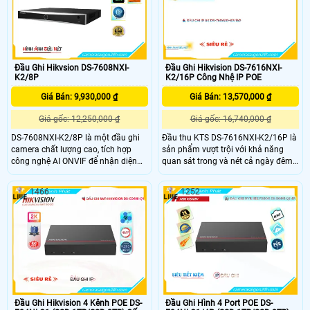
bao giờ hết
kiệm dây cáp
Đầu Ghi Hikvsion DS-7608NXI-
Đầu Ghi Hikvision DS-7616NXI-
K2/8P
K2/16P Công Nhệ IP POE
Giá Bán: 9,930,000 ₫
Giá Bán: 13,570,000 ₫
Giá gốc: 12,250,000 ₫
Giá gốc: 16,740,000 ₫
DS-7608NXI-K2/8P là một đầu ghi
Đầu thu KTS DS-7616NXI-K2/16P là
camera chất lượng cao, tích hợp
sản phẩm vượt trội với khả năng
công nghệ AI ONVIF để nhận diện
quan sát trong và nét cả ngày đêm.
khuôn mặt và các chức năng thông
Hình ảnh chất lượng cao 8.0 MP
minh khác. Đầu ghi này có khả
cho phép xem ban đêm rõ nét. Với 2
1466
1252
năng xử lý hình ảnh ONVIF nhanh
HDD, sản phẩm cung cấp khả năng
chóng và mang lại hình ảnh tươi
lưu trữ linh hoạt
sáng hơn. Với băng thông 160
Mbps, sản phẩm này cho phép giám
sát cả ngày và đêm một cách rõ
ràng
Đầu Ghi Hikvision 4 Kênh POE DS-
Đầu Ghi Hình 4 Port POE DS-