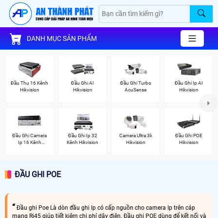
DANH MỤC SẢN PHẨM
Đầu Thu 16 Kênh
Đầu Ghi AI
Đầu Ghi Turbo
Đầu Ghi Ip AI
Hikvision
Hikvision
AcuSense
Hikvision
Đầu Ghi Camera
Đầu Ghi Ip 32
Camera Ultra 3k
Đầu Ghi POE
Ip 16 Kênh
Kênh Hikvision
Hikvision
Hikvision
Hikvision
ĐẦU GHI POE
Đầu ghi Poe Là dòn đầu ghi Ip có cấp nguồn cho camera Ip trên cáp
mạng Rj45 giúp tiết kiệm chi phí dây điện. Đầu ghi POE dùng để kết nối và