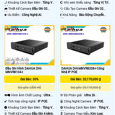
🌙 Khoảng Cách Ban Đêm :
Từng Vị
🌔 Khi xem thiếu sáng :
Từng Vị Trí
Trí Camera .
Camera .
🌧️ Thiết Kế Camera
Đầu Ghi 32
💦 Cấu Tạo Camera
Đầu Ghi 32
kênh.
kênh.
️♚ Ưu Điểm :
Công Nghệ AI.
️₤ Khả Năng :
Báo Động Chuyển
Động.
3090
3148
Đầu Ghi Hình DAHUA DHI-
DAHUA DHI-MNVR8208-I Công
MNVR8104-I
Nhệ IP POE
Giá Bán: 30%
Giá Bán: 20,170,000 ₫
Giá gốc: LIÊN HỆ
Giá gốc: 20,170,000 ₫
👁️‍🗨 Hình Ành Chất Lượng :
Ultra 2k
💯 Độ Phân giải :
Ultra 2k .
.
🌠 Tích hợp công nghệ :
IP POE.
🤖️ Công Nghệ Camera :
IP POE.
🌚 Khoảng Cách Ban Đêm :
Từng Vị
🔴 Khoảng Cách Ban Đêm :
Từng Vị
Trí Camera .
Trí Camera .
💢 Thiết Kế Camera
Đầu Ghi 4 kênh.
🗜️ Camera Theo Mẫu
Kim Loại.