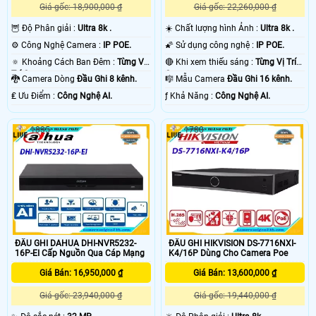
Giá gốc: 18,900,000 ₫
Giá gốc: 22,260,000 ₫
🦉 Độ Phân giải :
Ultra 8k .
☀️ Chất lượng hình Ảnh :
Ultra 8k .
⚙ Công Nghệ Camera :
IP POE.
🌠 Sử dụng công nghệ :
IP POE.
🔅 Khoảng Cách Ban Đêm :
Từng Vị
🔴 Khi xem thiếu sáng :
Từng Vị Trí
Trí Camera .
Camera .
🐉️ Camera Dòng
Đầu Ghi 8 kênh.
🎼️ Mẫu Camera
Đầu Ghi 16 kênh.
️₤ Ưu Điểm :
Công Nghệ AI.
️ƒ Khả Năng :
Công Nghệ AI.
1835
1788
ĐẦU GHI DAHUA DHI-NVR5232-
ĐẦU GHI HIKVISION DS-7716NXI-
16P-EI Cấp Nguồn Qua Cáp Mạng
K4/16P Dùng Cho Camera Poe
Giá Bán: 16,950,000 ₫
Giá Bán: 13,600,000 ₫
Giá gốc: 23,940,000 ₫
Giá gốc: 19,440,000 ₫