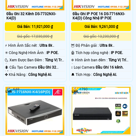
Đầu Ghi 32 Kênh DS-7732NXI-
Đầu Ghi IP POE 16 DS-7716NXI-
K4(D)
K4(D) Công Nhệ IP POE
Giá Bán: 11,921,000 ₫
Giá Bán: 9,261,000 ₫
Giá gốc: 17,030,000 ₫
Giá gốc: 13,230,000 ₫
️⚡ Hình Ảnh Sắc nét :
Ultra 8k .
🦉 Độ Phân giải :
Ultra 8k .
✳️ Công Nghệ Hình Ảnh :
IP POE.
🤖️ Tích hợp công nghệ :
IP POE.
🌜 Xem Được Ban Đêm :
Từng Vị Trí
❈ Hình ảnh ban đêm :
Từng Vị Trí
Camera .
Camera .
🐜 Cấu Tạo Camera
Đầu Ghi 32
↕️ Loại Camera
Đầu Ghi 16 kênh.
kênh.
️✤ Khả Năng :
Công Nghệ AI.
️🔔 Tích Hợp :
Công Nghệ AI.
648
1790