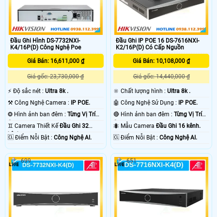
Đầu Ghi Hình DS-7732NXI-
Đầu Ghi IP POE 16 DS-7616NXI-
K4/16P(D) Công Nghệ Poe
K2/16P(D) Có Cấp Nguồn
Giá Bán: 16,611,000 ₫
Giá Bán: 10,108,000 ₫
Giá gốc: 23,730,000 ₫
Giá gốc: 14,440,000 ₫
️⚡ Độ sắc nét :
Ultra 8k .
🔆 Chất lượng hình :
Ultra 8k .
⚒ Công Nghệ Camera :
IP POE.
🤖️ Công Nghệ Sử Dụng :
IP POE.
❂ Hình ảnh ban đêm :
Từng Vị Trí
🔴 Hình ảnh ban đêm :
Từng Vị Trí
Camera .
Camera .
♊ Camera Thiết Kế
Đầu Ghi 32
🐜 Mẫu Camera
Đầu Ghi 16 kênh.
kênh.
️🆑 Điểm Nỗi Bật :
Công Nghệ AI.
️🆑 Điểm Nỗi Bật :
Công Nghệ AI.
699
651