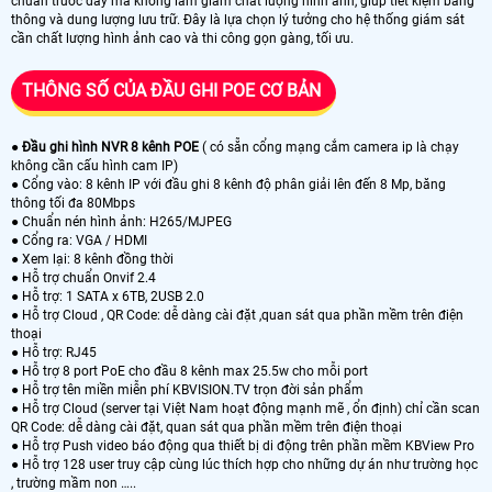
chuẩn trước đây mà không làm giảm chất lượng hình ảnh, giúp tiết kiệm băng
thông và dung lượng lưu trữ. Đây là lựa chọn lý tưởng cho hệ thống giám sát
cần chất lượng hình ảnh cao và thi công gọn gàng, tối ưu.
THÔNG SỐ CỦA ĐẦU GHI POE CƠ BẢN
●
Đầu ghi hình NVR 8 kênh POE
( có sẵn cổng mạng cắm camera ip là chạy
không cần cấu hình cam IP)
● Cổng vào: 8 kênh IP với đầu ghi 8 kênh độ phân giải lên đến 8 Mp, băng
thông tối đa 80Mbps
● Chuẩn nén hình ảnh: H265/MJPEG
● Cổng ra: VGA / HDMI
● Xem lại: 8 kênh đồng thời
● Hỗ trợ chuẩn Onvif 2.4
● Hỗ trợ: 1 SATA x 6TB, 2USB 2.0
● Hỗ trợ Cloud , QR Code: dễ dàng cài đặt ,quan sát qua phần mềm trên điện
thoại
● Hỗ trợ: RJ45
● Hỗ trợ 8 port PoE cho đầu 8 kênh max 25.5w cho mỗi port
● Hỗ trợ tên miền miễn phí KBVISION.TV trọn đời sản phẩm
● Hỗ trợ Cloud (server tại Việt Nam hoạt động mạnh mẽ , ổn định) chỉ cần scan
QR Code: dễ dàng cài đặt, quan sát qua phần mềm trên điện thoại
● Hỗ trợ Push video báo động qua thiết bị di động trên phần mềm KBView Pro
● Hỗ trợ 128 user truy cập cùng lúc thích hợp cho những dự án như trường học
, trường mầm non …..