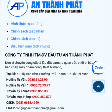
Hình thức mua hàng
Chính sách giao nhận
Chính sách bảo mật
Điều kiện giao dịch chung
CÔNG TY TNHH TM-DV ĐẦU TƯ AN THÀNH PHÁT
Đơn vị chuyên cung cấp & lắp đặt camera quan sát, thiết bị báo động,
báo cháy, máy chấm công, thiết bị mạng, ...
Trụ Sở:
51 Lũy Bán Bích, Phường Phú Thạnh, TP. Hồ Chí Minh
0938.11.23.99
Hotline Tư Vấn:
0906.72.73.77
Hotline Tư Vấn 1:
0906.855.330
Tư Vấn Kỹ Thuật:
0902.452.577
Tư Vấn Mua Hàng:
(028) 6688.4949
CSKH:
Email:
congngheanthanhphat@gmail.com