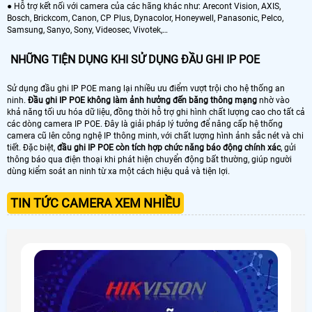
● Hỗ trợ kết nối với camera của các hãng khác như: Arecont Vision, AXIS,
Bosch, Brickcom, Canon, CP Plus, Dynacolor, Honeywell, Panasonic, Pelco,
Samsung, Sanyo, Sony, Videosec, Vivotek,…
NHỮNG TIỆN DỤNG KHI SỬ DỤNG ĐẦU GHI IP POE
Sử dụng đầu ghi IP POE mang lại nhiều ưu điểm vượt trội cho hệ thống an
ninh.
Đầu ghi IP POE không làm ảnh hưởng đến băng thông mạng
nhờ vào
khả năng tối ưu hóa dữ liệu, đồng thời hỗ trợ ghi hình chất lượng cao cho tất cả
các dòng camera IP POE. Đây là giải pháp lý tưởng để nâng cấp hệ thống
camera cũ lên công nghệ IP thông minh, với chất lượng hình ảnh sắc nét và chi
tiết. Đặc biệt,
đầu ghi IP POE còn tích hợp chức năng báo động chính xác
, gửi
thông báo qua điện thoại khi phát hiện chuyển động bất thường, giúp người
dùng kiểm soát an ninh từ xa một cách hiệu quả và tiện lợi.
TIN TỨC CAMERA XEM NHIỀU