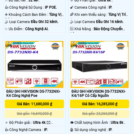
✨ Độ sắc nét :
32 MP.
🔆 Độ Phân giải :
Ultra 8k .
👍 Công Nghệ Sử Dụng :
IP POE.
🌠 Camera Công nghệ :
IP.
❈ Khoảng Cách Ban Đêm :
Từng Vị
🌈 Khi xem thiếu sáng :
Từng Vị Trí
Trí Camera .
Camera .
🤹 Loại Camera
Đầu Ghi 32 kênh.
🤹 Loại Camera
Đầu Ghi 16 kênh.
️✨ Ưu Điểm :
Công Nghệ AI.
️🆑 Khả Năng :
Báo Động Chuyển
Động.
2155
2033
ĐẦU GHI HIKVISION DS-7732NXI-
ĐẦU GHI HIKVISION DS-7732NXI-
K4 Công Nghệ Poe
K4/16P Có Cấp Nguồn
Giá Bán: 11,680,000 ₫
Giá Bán: 16,285,000 ₫
Giá gốc: 16,690,000 ₫
Giá gốc: 23,260,000 ₫
🔅 Độ Phân giải :
Ultra 4k 👍🏾 .
👁 Chất lượng hình Ảnh :
Ultra 8k .
👍 Công Nghệ Camera :
IP.
🤖️ Sử dụng công nghệ :
IP.