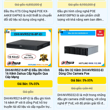
Giá gốc: 6,850,000 ₫
Giá gốc: 8,950,000 ₫
Đầu thu KTS Công Nghệ POE KX-
Đầu ghi hình công nghệ POE
A4K8104PN3 là một thiết bị chuyển
A4K8108PN3 là sản phẩm chất
đổi dữ liệu sử dụng công nghệ
lượng với khả năng xem ban đêm
Power over Ethernet (POE) tiên tiến.
sắc nét. Với 1 HDD, đầu ghi này
Với khả năng hỗ trợ 4 cổng kết nối
mang lại hình ảnh chất lượng cao
608
748
camera IP và cung cấp nguồn điện
và tiết kiệm dây IP POE cho các
qua cáp mạng, đầu thu này giúp
công trình dân dụng. Đầu ghi 8 kênh
giảm thiểu việc sử dụng dây nguồn
được trang bị tính năng đàm thoại 2
truyền thống và tối ưu hóa chi phí
chiều dễ dàng, có loa và micro tích
lắp đặt hệ thống camera an ninh.
hợp
DHI-NVR5216-8P-EI Đầu Ghi Hình
Đầu Ghi 32 Kênh DHI-NVR5032-EI
16 Kênh Dahua Cấp Nguồn Qua
Dùng Cho Camera Poe
Cáp Mạng
Giá Bán: 5%-35%
Giá Bán: 5%-35%
Giá gốc: Liên Hệ
Giá gốc:
DHI-NVR5032-EI là một trong những
DHI-NVR5216-8P-EI là đầu ghi hình
đầu ghi camera chất lượng, với công
16 kênh IP với 8 cổng PoE hỗ trợ
nghệ IP PoE, với độ phân giải tối đa
truyền tải dữ liệu và cấp nguồn trực
có thể hỗ trợ lên đến 32MP và băng