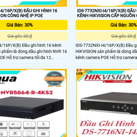
I4/16P/X(B) ĐẦU GHI HÌNH 16
IDS-7732NXI-I4/16P/X(B) ĐẦU
KÊNH HIKVISION CÔNG NHỆ IP POE
KÊNH HIKVISION CẤP NGUỒN
Giá Bán: 30%
Giá Bán: 30%
Giá gốc: 00 ₫
Giá gốc: 00 ₫
4/16P/X(B) Đầu ghi hình 16 kênh
IDS-7732NXI-I4/16P/X(B) Đầu gh
 phẩm là dòng dầu ghi hình NVR 16
HIKVISION sản phẩm là dòng dầ
OE Hỗ trợ camera tối đa 12
kênh camera POE Hỗ trợ camera 
trợ 16ch Nhận diện & phân tích 32
Megapixel. Hỗ trợ 16ch Nhận diệ
0,000 khuôn mặt. Xuất hình độc lập
thư viện và 100,000 khuôn mặt. 
3356
TB, 1
VGA / HDMI 4K. Hỗ trợ 4 ổ cứng Sata 10TB, 1
Gbps, 1USB 3
eSata 2 LAN 1Gbps, 1USB 3