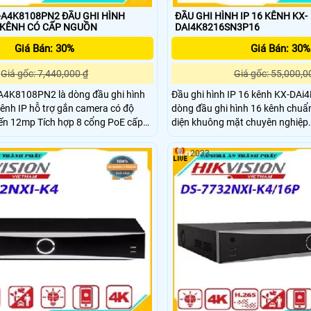
-A4K8108PN2 ĐẦU GHI HÌNH
ĐẦU GHI HÌNH IP 16 KÊNH KX-
CAMERA IP 8 KÊNH CÓ CẤP NGUỒN
DAI4K8216SN3P16
Giá Bán: 30%
Giá Bán: 30%
Giá gốc: 7,440,000 ₫
Giá gốc: 55,000,0
4K8108PN2 là dòng đầu ghi hình
Đầu ghi hình IP 16 kênh KX-DA
ênh IP hỗ trợ gắn camera có độ
dòng đầu ghi hình 16 kênh chuẩn
đến 12mp Tích hợp 8 cổng PoE cấp
diện khuông mặt chuyên nghiệp. Hỗ trợ 2 SATA 
ra tiết kiệm chi phí
cứng hỗ trợ tối da lên tới 10TB.
cho các dự án, công trình. phù hợp cho văn
2033
phòng,sân bay ,bãi xe, công ty lớ