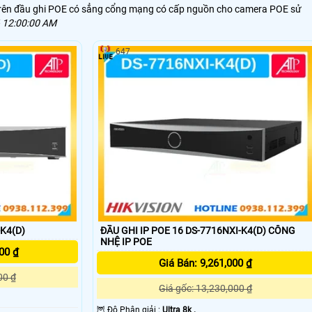
trên đầu ghi POE có sẳng cổng mạng có cấp nguồn cho camera POE sử
 12:00:00 AM
647
K4(D)
ĐẦU GHI IP POE 16 DS-7716NXI-K4(D) CÔNG
NHỆ IP POE
00 ₫
Giá Bán: 9,261,000 ₫
00 ₫
Giá gốc: 13,230,000 ₫
🦉 Độ Phân giải :
Ultra 8k .