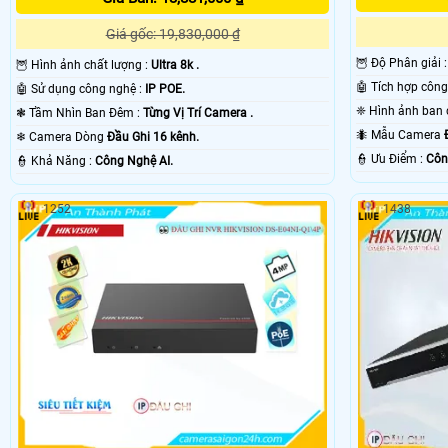
Giá gốc: 19,830,000 ₫
🦉 Độ Phân giải 
🦉 Hình ảnh chất lượng :
Ultra 8k .
🤖️ Sử dụng công nghệ :
IP POE.
❃ Tầm Nhìn Ban Đêm :
Từng Vị Trí Camera .
🐜 Mẫu Camera
❄ Camera Dòng
Đầu Ghi 16 kênh.
️👮 Ưu Điểm :
Côn
️👮 Khả Năng :
Công Nghệ AI.
1252
1438