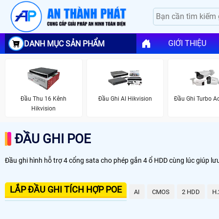
GIỚI THIỆU
DANH MỤC SẢN PHẨM
Đầu Thu 16 Kênh
Đầu Ghi AI Hikvision
Đầu Ghi Turbo A
Hikvision
ĐẦU GHI POE
Đầu ghi hình hỗ trợ 4 cổng sata cho phép gắn 4 ổ HDD cùng lúc giúp lưu t
LẮP ĐẦU GHI TÍCH HỢP POE
AI
CMOS
2 HDD
H.