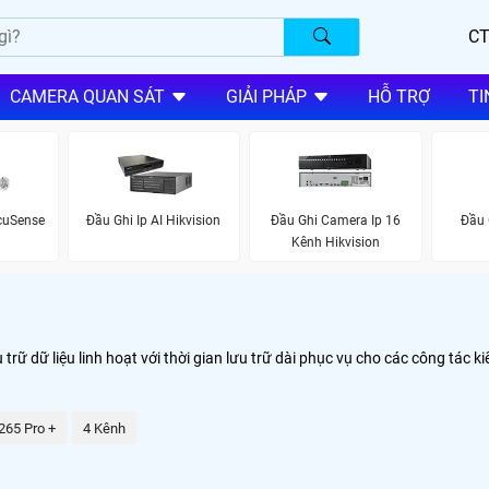
CT
CAMERA QUAN SÁT
GIẢI PHÁP
HỖ TRỢ
TI
cuSense
Đầu Ghi Ip AI Hikvision
Đầu Ghi Camera Ip 16
Đầu 
Kênh Hikvision
rữ dữ liệu linh hoạt với thời gian lưu trữ dài phục vụ cho các công tác ki
265 Pro +
4 Kênh