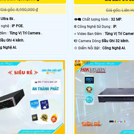
Giá gốc: 8,950,000 ₫
Giá gốc: Liên H
:
Ultra 8k .
👁️‍🗨 Chất lượng hình :
32 MP.
🤖️ Tích hợp công nghệ :
IP POE.
®️ Công Nghệ Sử Dụng :
IP.
❈ Hình ảnh ban đêm :
Từng Vị Trí Camera .
⭐ Video Ban Đêm :
Từng Vị Trí Camer
Đầu Ghi 4 kênh.
🎼️ Camera Dòng
Đầu Ghi 32 kênh.
g Nghệ AI.
️💠 Điểm Nỗi Bật :
Công Nghệ AI.
1685