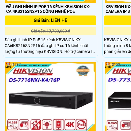
ĐẦU GHI HÌNH IP POE 16 KÊNH KBVISION KX-
KBVISION KX
CAI4K8216SN2P16 CÔNG NGHỆ POE
Giá Bán: LIÊN HỆ
Giá gốc: 17,700,000 ₫
Đầu ghi hình IP PoE 16 kênh KBVISION KX-
KBVISION KX-A
CAi4K8216SN2P16 đầu ghi IP có 16 kênh chất
thông minh 8 k
lượng từ thương hiệu KBVISION. Hỗ trợ camera IP
phân giải lên 
độ phân giải lên đến 12Mp, băng thông tối đa
nguồn cho came
144Mbps, cùng 2 cổng SATA x 10TB. Chức năng
1787
2153
nhận diện khuôn mặt: Hỗ trợ 1 camera IP thông
thường / 5 camera AI (dòng DAi)