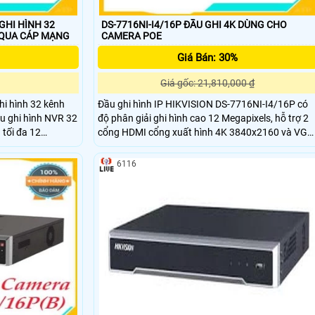
 GHI HÌNH 32
DS-7716NI-I4/16P ĐẦU GHI 4K DÙNG CHO
 QUA CÁP MẠNG
CAMERA POE
Giá Bán: 30%
Giá gốc: 21,810,000 ₫
i hình 32 kênh
Đầu ghi hình IP HIKVISION DS-7716NI-I4/16P có
u ghi hình NVR 32
độ phân giải ghi hình cao 12 Megapixels, hỗ trợ 2
tối đa 12
cổng HDMI cổng xuất hình 4K 3840x2160 và VGA
n & phân tích 32
2K (2560 x 1440)/60Hz, hỗ trợ chuẩn nén H.265+
Xuất hình độc lập
tiết kiệm 50%-70% dung lượng lưu trữ so với
6116
H.264.