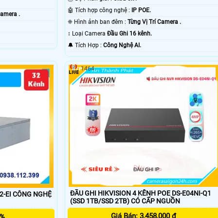
🤖️ Tích hợp công nghệ :
IP POE.
Camera .
❈ Hình ảnh ban đêm :
Từng Vị Trí Camera .
.
↕️ Loại Camera
Đầu Ghi 16 kênh.
️🔔 Tích Hợp :
Công Nghệ AI.
1464
ĐẦU GHI HIKVISION 4 KÊNH POE DS-E04NI-Q1
32-EI CÔNG NGHỆ
(SSD 1TB/SSD 2TB) CÓ CẤP NGUỒN
Giá Bán: 3,458,000 ₫
5%