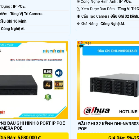
✳️ Công Nghệ Hình Ảnh :
IP POE.
🤖️ Công Nghệ Sử Dụng :
IP POE.
🌜 Xem Được Ban Đêm :
Từng Vị Trí 
🔴 Hình ảnh ban đêm :
Từng Vị Trí Camera .
🐜 Cấu Tạo Camera
Đầu Ghi 32 kênh
Đầu Ghi 16 kênh.
️✤ Khả Năng :
Công Nghệ AI.
ỗi Bật :
Công Nghệ AI.
746
N3 ĐẦU GHI HÌNH 8 PORT IP POE
ĐẦU GHI 32 KÊNH DHI-NVR50
AMERA POE
POE
Giá Bán: 5,580,000 ₫
Giá Bán: 5%-3