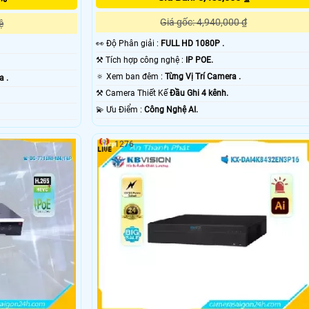
Giá gốc: 4,940,000 ₫
ệ
️👀 Độ Phân giải :
FULL HD 1080P .
⚒ Tích hợp công nghệ :
IP POE.
🔅 Xem ban đêm :
Từng Vị Trí Camera .
a .
⚒ Camera Thiết Kế
Đầu Ghi 4 kênh.
️💫 Ưu Điểm :
Công Nghệ AI.
1276