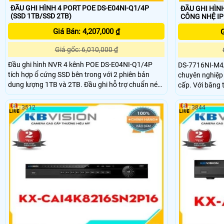
ĐẦU GHI HÌNH 4 PORT POE DS-E04NI-Q1/4P
ĐẦU GHI HÌN
(SSD 1TB/SSD 2TB)
CÔNG NHỆ IP
Giá Bán: 4,207,000 ₫
G
Giá gốc: 6,010,000 ₫
Đầu ghi hình NVR 4 kênh POE DS-E04NI-Q1/4P
DS-7716NI-M4/1
tích hợp ổ cứng SSD bên trong với 2 phiên bản
chuyên nghiệp 
dung lượng 1TB và 2TB. Đầu ghi hỗ trợ chuẩn nén
cấp. Với băng thông 256 Mbps, nó cho phép người
video H265+, độ phân giải ghi hình tối đa 4MP, đặc
dùng xem hình ả
biệt là trang bị 4 cổng POE vừa kết nối vừa cấp
cả trong điều kiện án
3512
3844
nguồn cho camera dễ dàng.
hỗ trợ 4 ổ cứng
gian dài