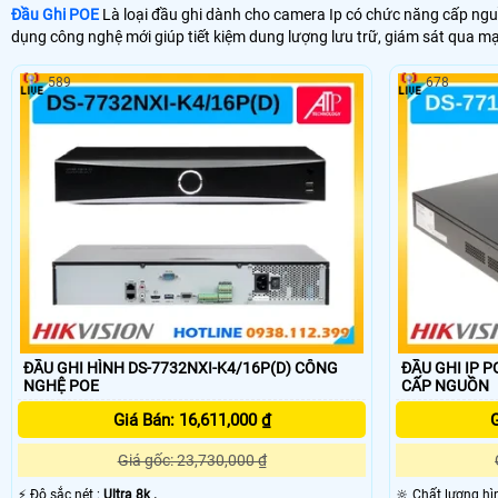
Đầu Ghi POE
Là loại đầu ghi dành cho camera Ip có chức năng cấp n
dụng công nghệ mới giúp tiết kiệm dung lượng lưu trữ, giám sát qua 
589
678
ĐẦU GHI HÌNH DS-7732NXI-K4/16P(D) CÔNG
ĐẦU GHI IP PO
NGHỆ POE
CẤP NGUỒN
Giá Bán: 16,611,000 ₫
G
Giá gốc: 23,730,000 ₫
️⚡ Độ sắc nét :
Ultra 8k .
🔆 Chất lượng hì