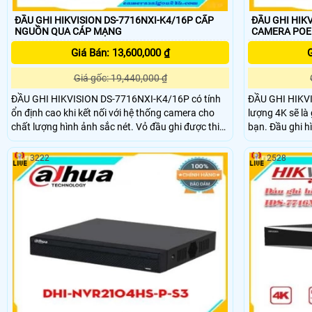
ĐẦU GHI HIKVISION DS-7716NXI-K4/16P CẤP
ĐẦU GHI HIK
NGUỒN QUA CÁP MẠNG
CAMERA POE
Giá Bán: 13,600,000 ₫
G
Giá gốc: 19,440,000 ₫
ĐẦU GHI HIKVISION DS-7716NXI-K4/16P có tính
ĐẦU GHI HIKVI
ổn định cao khi kết nối với hệ thống camera cho
lượng 4K sẽ là 
chất lượng hình ảnh sắc nét. Vỏ đầu ghi được thiết
bạn. Đầu ghi hình Hikvision sở hữu các tính năng
kế bằng kim loại gia tăng sự chắc chắn cho đầu
tuyệt vời giúp
ghi, đầu ghi thích hợp lắp đặt cho văn phòng, nhà
tương thích vớ
3222
2528
riêng, khu chung cư, biệt thự,… Đầu ghi được trang
là công cụ đắc
bị 4 giao diện SATA , nhờ đó có thể đặt 4 ổ cứng với
sát tốt nhất c
dung lượng tối đa 10TB mỗi ổ