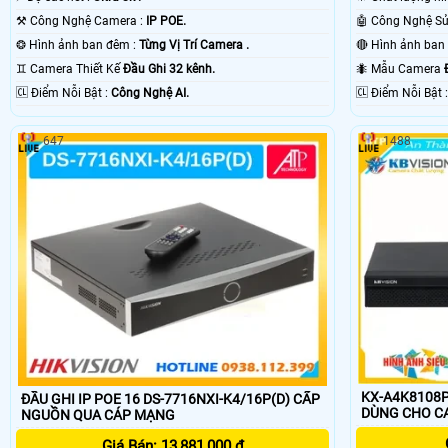
⚒ Công Nghệ Camera :
IP POE.
❂ Hình ảnh ban đêm :
Từng Vị Trí Camera .
♊ Camera Thiết Kế
Đầu Ghi 32 kênh.
🐜 Mẫu Camera
️🆑 Điểm Nỗi Bật :
Công Nghệ AI.
️🆑 Điểm N
647
1488
KX-A4K8108P
ĐẦU GHI IP POE 16 DS-7716NXI-K4/16P(D) CẤP
DÙNG CHO C
NGUỒN QUA CÁP MẠNG
Giá Bán: 13,881,000 ₫