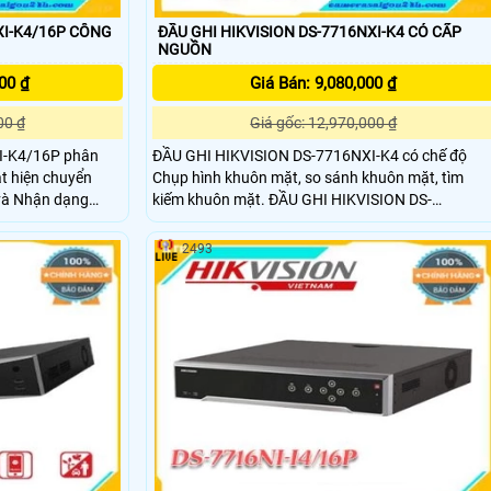
XI-K4/16P CÔNG
ĐẦU GHI HIKVISION DS-7716NXI-K4 CÓ CẤP
NGUỒN
00 ₫
Giá Bán: 9,080,000 ₫
00 ₫
Giá gốc: 12,970,000 ₫
I-K4/16P phân
ĐẦU GHI HIKVISION DS-7716NXI-K4 có chế độ
át hiện chuyển
Chụp hình khuôn mặt, so sánh khuôn mặt, tìm
 và Nhận dạng
kiếm khuôn mặt. ĐẦU GHI HIKVISION DS-
oặc 4ch khi nhận
7716NXI-K4 thiết bị ghi hình NVR lên đến 16
camera IP. Nó có thể ghi lại các bản ghi camera ở
2493
) để cài đặt
độ phân giải tối đa 12MP. Thiết bị có thể kết nối
 cần thêm cáp
mạng và giao tiếp với camera qua 2 cổng Gigabit
LAN