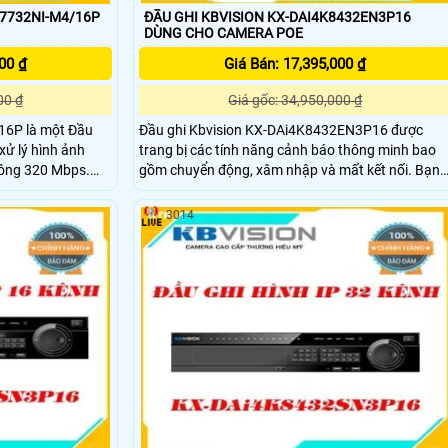
-7732NI-M4/16P
ĐẦU GHI KBVISION KX-DAI4K8432EN3P16
DÙNG CHO CAMERA POE
00 ₫
Giá Bán: 17,395,000 ₫
00 ₫
Giá gốc: 34,950,000 ₫
/16P là một Đầu
Đầu ghi Kbvision KX-DAi4K8432EN3P16 được
xử lý hình ảnh
trang bị các tính năng cảnh báo thông minh bao
hông 320 Mbps.
gồm chuyển động, xâm nhập và mất kết nối. Bạn
 đảm bảo chất
có thể thiết lập các chế độ cảnh báo và lựa chọn
 ban đêm. Hơn
các hành động như ghi hình, điều khiển PTZ, gửi
3014
ứng HDD để lưu trữ
email, chụp ảnh, kích hoạt còi báo động và ghi lại
thông tin chi tiết vào bộ nhớ.