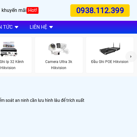
0938.112.399
 khuyến mãi
Hot!
N TỨC
LIÊN HỆ
Ghi Ip 32 Kênh
Camera Ultra 3k
Đầu Ghi POE Hikvision
Hikvision
Hikvision
ểm soát an ninh cần lưu hình lâu để trích xuất