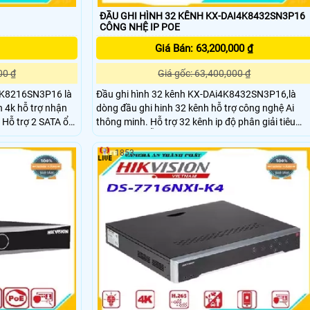
ĐẦU GHI HÌNH 32 KÊNH KX-DAI4K8432SN3P16
CÔNG NHỆ IP POE
Giá Bán: 63,200,000 ₫
00 ₫
Giá gốc: 63,400,000 ₫
i4K8216SN3P16 là
Đầu ghi hình 32 kênh KX-DAi4K8432SN3P16,là
 4k hỗ trợ nhận
dòng đầu ghi hinh 32 kênh hỗ trợ công nghệ Ai
ổ
thông minh. Hỗ trợ 32 kênh ip độ phân giải tiêu
 Đầu ghi phù hơp
chuẩn 4K. HỖ Trợ 16 cổng POE. Tich hợp nhiều
công nghệ tiên tiên tiến như nhận diện khuông
1853
n ,
mặt, Hỗ trợ 4 SATA x 10TB