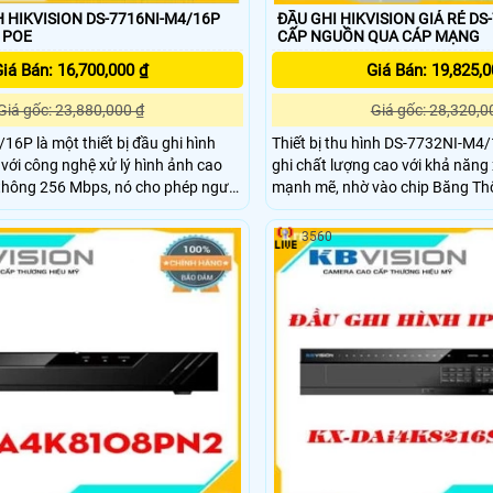
H HIKVISION DS-7716NI-M4/16P
ĐẦU GHI HIKVISION GIÁ RẺ DS
 POE
CẤP NGUỒN QUA CÁP MẠNG
iá Bán: 16,700,000 ₫
Giá Bán: 19,825,0
Giá gốc: 23,880,000 ₫
Giá gốc: 28,320,0
6P là một thiết bị đầu ghi hình
Thiết bị thu hình DS-7732NI-M4
với công nghệ xử lý hình ảnh cao
ghi chất lượng cao với khả năng 
mạnh mẽ, nhờ vào chip Băng T
nh cực kỳ sắc nét và chi tiết, ngay
Với công nghệ tiên tiến, Đầu ghi
h sáng yếu. Đầu ghi này còn
lượng hình ảnh tốt cả ban ngày và
3560
, cho phép lưu trữ dữ liệu trong thời
nữa, thiết bị được trang bị 4 ổ c
dữ liệu