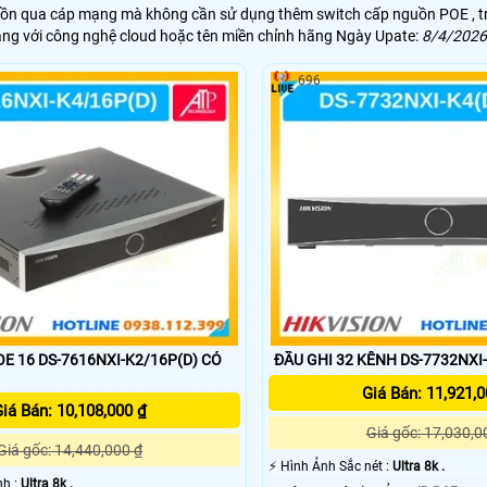
guồn qua cáp mạng mà không cần sử dụng thêm switch cấp nguồn POE , 
mạng với công nghệ cloud hoặc tên miền chỉnh hãng Ngày Upate:
8/4/2026
696
E 16 DS-7616NXI-K2/16P(D) CÓ
ĐẦU GHI 32 KÊNH DS-7732NXI-
Giá Bán: 11,921,0
iá Bán: 10,108,000 ₫
Giá gốc: 17,030,0
Giá gốc: 14,440,000 ₫
️⚡ Hình Ảnh Sắc nét :
Ultra 8k .
nh :
Ultra 8k .