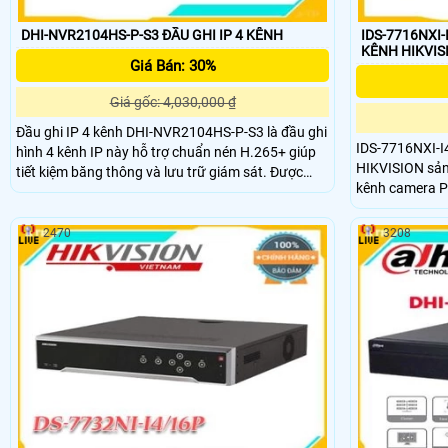
DHI-NVR2104HS-P-S3 ĐẦU GHI IP 4 KÊNH
IDS-7716NXI-
Giá Bán: 30%
Giá gốc: 4,030,000 ₫
Đầu ghi IP 4 kênh DHI-NVR2104HS-P-S3 là đầu ghi
IDS-7716NXI-I
hình 4 kênh IP này hỗ trợ chuẩn nén H.265+ giúp
HIKVISION sản
tiết kiệm băng thông và lưu trữ giám sát. Được
kênh camera P
thiết kế vỏ kim loại chắn chắn, tản nhiệt tốt giúp
Megapixel. Hỗ 
các thiết bị hoạt động ổn định, hiệu quả cao. này
thư viện và 10
hỗ trợ băng thông đầu vào max 80Mpb
2470
3208
VGA / HDMI 4K. Hỗ trợ 4 ổ cứng Sata 10
eSata 2 LAN 1