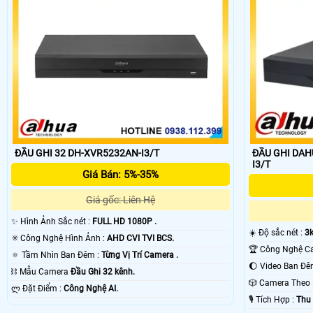
ĐẦU GHI 32 DH-XVR5232AN-I3/T
ĐẦU GHI DAH
I3/T
Giá Bán: 5%-35%
Giá gốc: Liên Hệ
✨ Hình Ảnh Sắc nét :
FULL HD 1080P .
☀️ Độ sắc nét :
3k
✳️ Công Nghệ Hình Ảnh :
AHD CVI TVI BCS.
🔅 Tầm Nhìn Ban Đêm :
Từng Vị Trí Camera .
⛓ Mẫu Camera
Đầu Ghi 32 kênh.
🎲 Camera The
️ლ Đặt Điểm :
Công Nghệ AI.
️🎙 Tích Hợp :
Thu