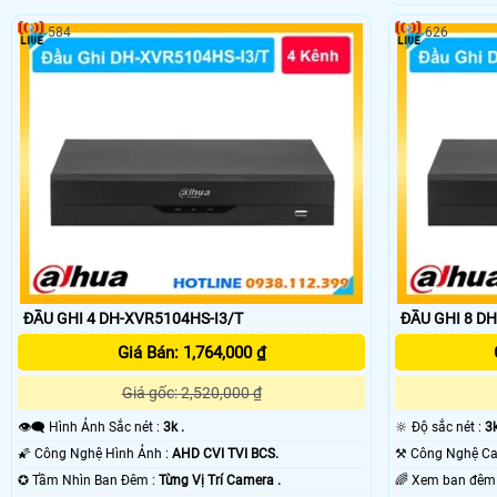
584
626
ĐẦU GHI 4 DH-XVR5104HS-I3/T
ĐẦU GHI 8 D
Giá Bán: 1,764,000 ₫
Giá gốc: 2,520,000 ₫
👁️‍🗨 Hình Ảnh Sắc nét :
3k .
🔆 Độ sắc nét :
3k
🌠 Công Nghệ Hình Ảnh :
AHD CVI TVI BCS.
✪ Tầm Nhìn Ban Đêm :
Từng Vị Trí Camera .