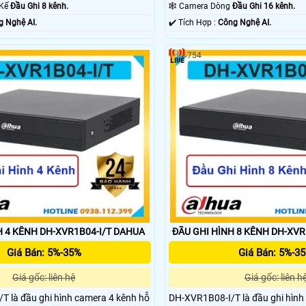
 Kế
Đầu Ghi 8 kênh.
🕸️ Camera Dòng
Đầu Ghi 16 kênh.
 Nghệ AI.
️✔️ Tích Hợp :
Công Nghệ AI.
754
H 4 KÊNH DH-XVR1B04-I/T DAHUA
ĐẦU GHI HÌNH 8 KÊNH DH-XVR
Giá Bán: 5%-35%
Giá Bán: 5%-3
Giá gốc: liên hệ
Giá gốc: liên h
T là đầu ghi hình camera 4 kênh hỗ
DH-XVR1B08-I/T là đầu ghi hình 