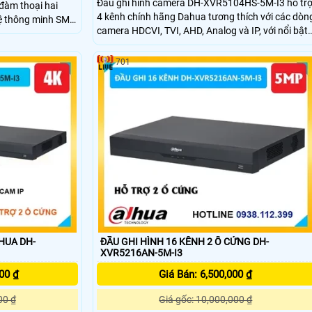
Đầu ghi hình camera DH-XVR5104HS-5M-I3 hỗ tr
đàm thoại hai
4 kênh chính hãng Dahua tương thích với các dòn
ghệ thông minh SMD
camera HDCVI, TVI, AHD, Analog và IP, với nổi bật
giúp tiết kiệm tối
chuẩn nén AI-Coding chuẩn nén hình ảnh H.265+
 cứng lên đến 6TB
và hỗ trợ camera IP lên đến 6MP, khả năng lưu trữ
 cộng giám sát tập
701
tối ưu với 1 ổ cứng dung lượng tối đa 16TB.
HUA DH-
ĐẦU GHI HÌNH 16 KÊNH 2 Ổ CỨNG DH-
XVR5216AN-5M-I3
00 ₫
Giá Bán: 6,500,000 ₫
00 ₫
Giá gốc: 10,000,000 ₫