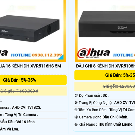
UA 16 KÊNH DH-XVR5116HS-5M-
ĐẦU GHI 8 KÊNH DH-XVR5108H
Giá Bán: 5%-3
Giá Bán: 5%-35%
Giá gốc: 4,230,00
Giá gốc: 7,600,000 ₫
💯 Độ Phân giải :
3k .
 .
⚒ Trang Bị Công Nghệ :
AHD CVI TVI
🏆 Công Nghệ Camera :
AHD CVI TVI BCS.
✪ Tầm Xa Ban Đêm :
Từng Vị Trí Cam
🌔 Video Ban Đêm :
Từng Vị Trí Camera .
🐜 Camera Dòng
Đầu Ghi 8 kênh.
o Mẫu
Đầu Ghi 16 kênh.
️☣️ Khả Năng :
Thu hình Chất Lượng.
 Âm Và Loa.