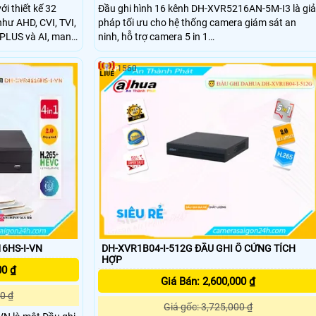
 thiết kế 32
Đầu ghi hình 16 kênh DH-XVR5216AN-5M-I3 là giả
như AHD, CVI, TVI,
pháp tối ưu cho hệ thống camera giám sát an
 PLUS và AI, mang
ninh, hỗ trợ camera 5 in 1
thông minh. Ấn
HDCVI/TVI/AHD/Analog/IP với độ phân giải lên
 thiết bị ghi hình
đến 5MP. Mang đến điểm nổi bật như 2 ổ cứng tối
1560
èn LED ban đêm,
đa 16TB, hỗ trợ AI thông minh như QuickPick 2.0,
phát hiện thay đổi cảnh, bảo vệ vành đai, nhận
diện khuôn mặt và SMD Plus đáp ứng nhu cầu tốt
cho người dùng
6HS-I-VN
DH-XVR1B04-I-512G ĐẦU GHI Ổ CỨNG TÍCH
HỢP
00 ₫
Giá Bán: 2,600,000 ₫
0 ₫
Giá gốc: 3,725,000 ₫