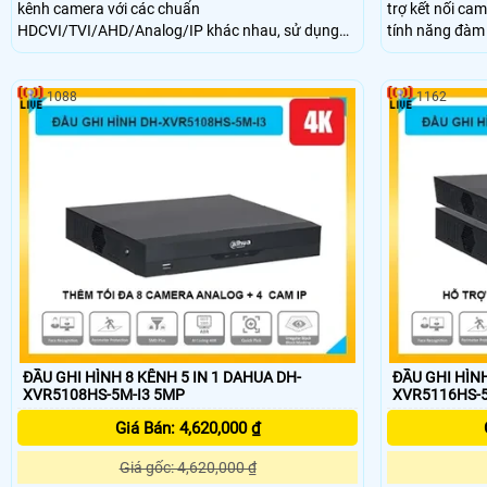
kênh camera với các chuẩn
trợ kết nối ca
HDCVI/TVI/AHD/Analog/IP khác nhau, sử dụng
tính năng đàm t
chuẩn nén H.265+/AI-Coding tiết kiệm dung lượng
hữu công nghệ
lưu trữ. Ghi hình đến 5M-N, xuất hình HDMI
AI Coding-ABR 
4K/VGA Full HD, hỗ trợ AI thông minh với SMD
trợ ổ cứng lên
1088
1162
Plus, AcuPick, IVS và nhận diện khuôn mặt.
kênh IP, tổng 
lý giám sát tập
ĐẦU GHI HÌNH 8 KÊNH 5 IN 1 DAHUA DH-
ĐẦU GHI HÌN
XVR5108HS-5M-I3 5MP
XVR5116HS-5
Giá Bán: 4,620,000 ₫
Giá gốc: 4,620,000 ₫