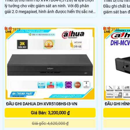
Thiết bị thu h
lý tưởng cho việc giám sát an ninh. Với độ phân
Đầu ghi chất lư
giải 2.0 megapixel, hình ảnh đượcc hiển thị sắc nét
giám sát ban đêm. Với công nghệ gi
và chân thực. Thiết bị này có khả năng xem được
đêm tiên tiến,
vào ban đêm, hỗ trợ 1 HDD và sử dụng công nghệ
nét ngay cả tron
AHD, CVI, TVI, BCS giúp nâng cao độ bền và chất
nữa, nó hỗ trợ
1978
3149
lượng của hình ảnh
AHD, CVI, TVI 
ĐẦU GHI DAHUA DH-XVR5108HS-I3-VN
ĐẦU GHI HÌN
Giá Bán: 3,200,000 ₫
Giá gốc: 4,620,000 ₫