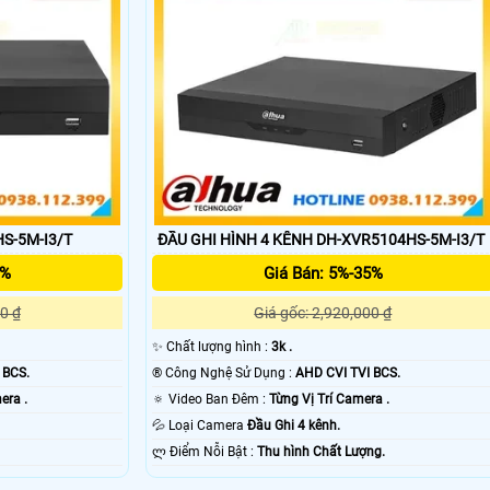
S-5M-I3/T
ĐẦU GHI HÌNH 4 KÊNH DH-XVR5104HS-5M-I3/T
5%
Giá Bán: 5%-35%
0 ₫
Giá gốc: 2,920,000 ₫
✨ Chất lượng hình :
3k .
 BCS.
®️ Công Nghệ Sử Dụng :
AHD CVI TVI BCS.
era .
🔅 Video Ban Đêm :
Từng Vị Trí Camera .
💦 Loại Camera
Đầu Ghi 4 kênh.
️ლ Điểm Nỗi Bật :
Thu hình Chất Lượng.