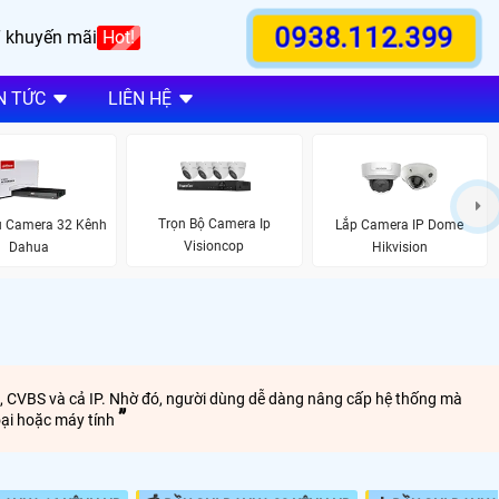
0938.112.399
 khuyến mãi
Hot!
N TỨC
LIÊN HỆ
Trọn Bộ Camera Ip
u Camera 32 Kênh
Lắp Camera IP Dome
Visioncop
Dahua
Hikvision
I, CVBS và cả IP. Nhờ đó, người dùng dễ dàng nâng cấp hệ thống mà
hoại hoặc máy tính