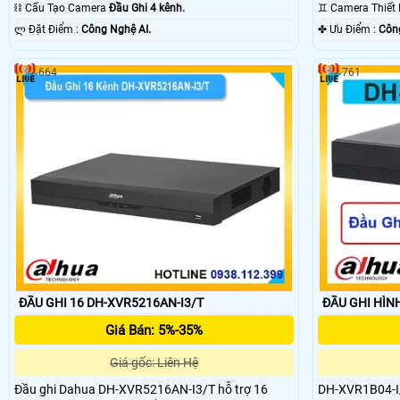
⛓ Cấu Tạo Camera
Đầu Ghi 4 kênh.
♊ Camera Thiết
️ლ Đặt Điểm :
Công Nghệ AI.
️✤ Ưu Điểm :
Công
664
761
ĐẦU GHI 16 DH-XVR5216AN-I3/T
ĐẦU GHI HÌN
Giá Bán: 5%-35%
Giá gốc: Liên Hệ
Đầu ghi Dahua DH-XVR5216AN-I3/T hỗ trợ 16
DH-XVR1B04-I/