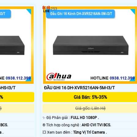
253
'
HS-I3/T
ĐẦU GHI 16 DH-XVR5216AN-5M-I3/T
5%
Giá Bán: 5%-35%
ệ
Giá gốc: Liên Hệ
✨ Độ Phân giải :
FULL HD 1080P .
 BCS.
®️ Tích hợp công nghệ :
AHD CVI TVI BCS.
a .
💥 Xem ban đêm :
Từng Vị Trí Camera .