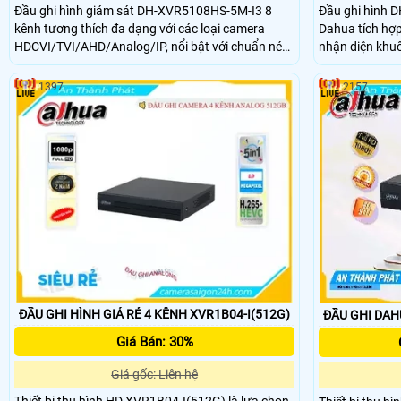
Đầu ghi hình giám sát DH-XVR5108HS-5M-I3 8
Đầu ghi hình 
kênh tương thích đa dạng với các loại camera
Dahua tích hợp
HDCVI/TVI/AHD/Analog/IP, nổi bật với chuẩn nén
nhận diện khu
AI-Coding và H265+ giúp tiết kiệm băng thông và
chính xác. Hỗ trợ 16 kênh độ phân giải camera lên
dung lượng lưu trữ. Hỗ trợ 1 ổ cứng tối đa 16TB
đến 6MP mang lạ
1397
2157
đáp ứng nhu cầu lưu trữ lớn giá rẻ chính hãng.
được thiết kế 
dàng lắp đặt p
an ninh chuyên
ĐẦU GHI HÌNH GIÁ RẺ 4 KÊNH XVR1B04-I(512G)
ĐẦU GHI DAH
Giá Bán: 30%
Giá gốc: Liên hệ
Thiết bị thu hình HD XVR1B04-I(512G) là lựa chọn