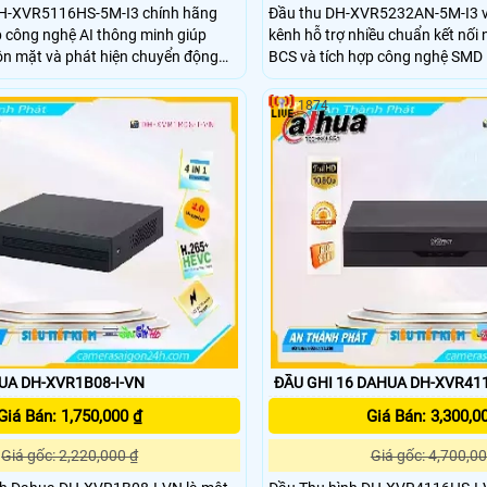
DH-XVR5116HS-5M-I3 chính hãng
Đầu thu DH-XVR5232AN-5M-I3 với
 công nghệ AI thông minh giúp
kênh hỗ trợ nhiều chuẩn kết nối 
ôn mặt và phát hiện chuyển động
BCS và tích hợp công nghệ SMD
đến khả năng phân tích hình ảnh 
i hình ảnh sắc nét và chi tiết,
tượng hơn với những thông số của
1874
vỏ kim loại cứng cáp nhỏ gọn, dễ
là với ánh sáng hồng ngoại và đ
hù hợp cho các hệ thống giám sát
hình ảnh được ghi lại vẫn rõ nét.
 nghiệp.
UA DH-XVR1B08-I-VN
ĐẦU GHI 16 DAHUA DH-XVR411
Giá Bán: 1,750,000 ₫
Giá Bán: 3,300,0
Giá gốc: 2,220,000 ₫
Giá gốc: 4,700,00