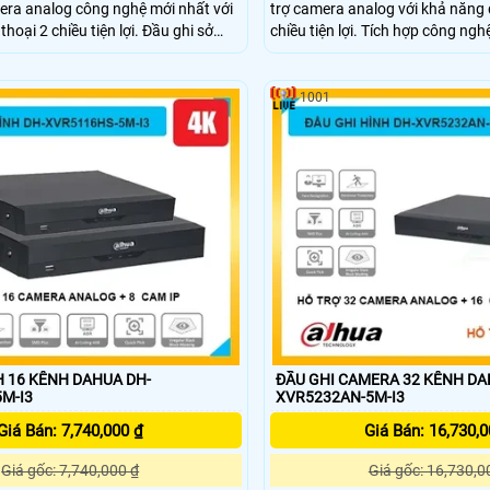
mera analog công nghệ mới nhất với
trợ camera analog với khả năng 
hoại 2 chiều tiện lợi. Đầu ghi sở
chiều tiện lợi. Tích hợp công n
 thông minh SMD Plus, chuẩn nén
Plus và chuẩn nén AI Coding-ABR 
giúp tiết kiệm dung lượng tối đa, hỗ
đa dung lượng lưu trữ. Hỗ trợ ổ
 đến 6TB và có thể mở rộng thêm 1
và mở rộng thêm 2 kênh IP, tổng
1001
cộng 5 kênh giám sát dễ dàng quản
trung lên đến 10 kênh linh hoạt.
 trung.
H 16 KÊNH DAHUA DH-
ĐẦU GHI CAMERA 32 KÊNH DA
M-I3
XVR5232AN-5M-I3
Giá Bán: 7,740,000 ₫
Giá Bán: 16,730,0
Giá gốc: 7,740,000 ₫
Giá gốc: 16,730,0