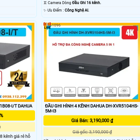
♊ Camera Dòng
Đầu Ghi 16 kênh.
️✨ Ưu Điểm :
Công Nghệ AI.
1096
1B08-I/T DAHUA
ĐẦU GHI HÌNH 4 KÊNH DAHUA DH-XVR5104HS-
5M-I3
5%
Giá Bán: 3,190,000 ₫
ệ
Giá gốc: 3,190,000 ₫
8 kênh giá rẻ hỗ