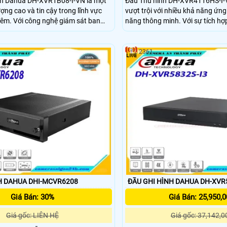
ình Dahua DH-XVR1B08-I-VN là một
Đầu Thu hình DH-XVR4116HS-I-V
ợng cao và tin cậy trong lĩnh vực
vượt trội với nhiều khả năng ứn
ám sát ban
năng thông minh. Với sự tích hợ
 nó đảm bảo hình ảnh rõ nét và sắc
xử lý hình ảnh CMOS
g điều kiện ánh sáng yếu. Hơn
 công nghệ chính của các hãng như
2361
và BCS
H DAHUA DHI-MCVR6208
ĐẦU GHI HÌNH DAHUA DH-XVR
Giá Bán: 30%
Giá Bán: 25,950,0
Giá gốc: LIÊN HỆ
Giá gốc: 37,142,0