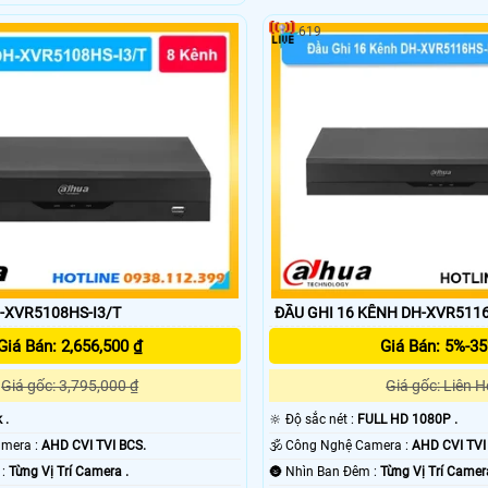
619
H-XVR5108HS-I3/T
ĐẦU GHI 16 KÊNH DH-XVR5116
Giá Bán: 2,656,500 ₫
Giá Bán: 5%-3
Giá gốc: 3,795,000 ₫
Giá gốc: Liên H
 .
🔆 Độ sắc nét :
FULL HD 1080P .
⚒ Công Nghệ Camera :
AHD CVI TVI BCS.
🕉️ Công Nghệ Camera :
AHD CVI TVI
🌈 Xem ban đêm :
Từng Vị Trí Camera .
🌚 Nhìn Ban Đêm :
Từng Vị Trí Camer