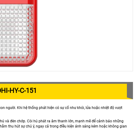
HI-HY-C-151
on người. Khi hệ thống phát hiện có sự cố như khói, lửa hoặc nhiệt độ vượt
i hú và đèn chớp. Còi hú phát ra âm thanh lớn, mạnh mẽ để cảnh báo những
nhằm thu hút sự chú ý, ngay cả trong điều kiện ánh sáng kém hoặc không gian