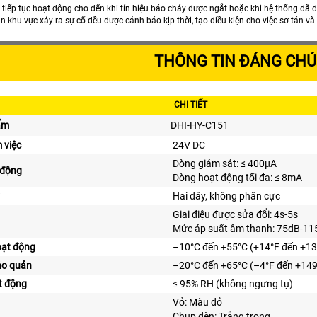
 tiếp tục hoạt động cho đến khi tín hiệu báo cháy được ngắt hoặc khi hệ thống đã 
ần khu vực xảy ra sự cố đều được cảnh báo kịp thời, tạo điều kiện cho việc sơ tán và
THÔNG TIN ĐÁNG CHÚ
CHI TIẾT
ẩm
DHI-HY-C151
 việc
24V DC
Dòng giám sát: ≤ 400μA
 động
Dòng hoạt động tối đa: ≤ 8mA
Hai dây, không phân cực
Giai điệu được sửa đổi: 4s-5s
Mức áp suất âm thanh: 75dB-115d
oạt động
–10°C đến +55°C (+14°F đến +13
ảo quản
–20°C đến +65°C (–4°F đến +149
t động
≤ 95% RH (không ngưng tụ)
Vỏ: Màu đỏ
Chụp đèn: Trắng trong