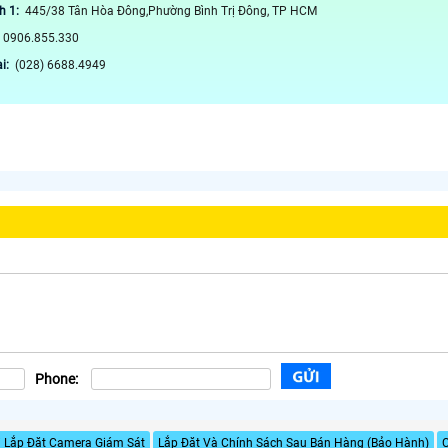
h 1:
445/38 Tân Hòa Đông,Phường Bình Trị Đông, TP HCM
:
0906.855.330
ại:
(028) 6688.4949
Phone:
i Lắp Đặt Camera Giám Sát
Lắp Đặt Và Chính Sách Sau Bán Hàng (Bảo Hành)
C