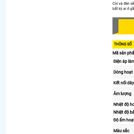
Còi và đèn sẽ
bất kỳ ai ở g
THÔNG SỐ
Mã sản ph
Điện áp làm
Dòng hoạt
Kết nối dây
Âm lượng
Nhiệt độ h
Nhiệt độ b
Độ ẩm hoạ
Màu sắc