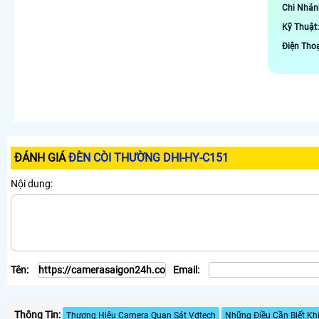
Chi Nhán
Kỹ Thuật
Điện Tho
ĐÁNH GIÁ
ĐÈN CÒI THƯỜNG DHI-HY-C151
Nội dung:
Tên:
Email:
Thông Tin:
Thương Hiệu Camera Quan Sát Vdtech
Những Điều Cần Biết Kh