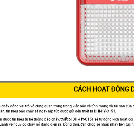
CÁCH HOẠT ĐỘNG D
cháy đóng vai trò vô cùng quan trọng trong việc bảo vệ tính mạng và tài sản của c
n, tín hiệu báo cháy sẽ ngay lập tức được gửi đến thiết bị
DHI-HY-C151
.
 được tín hiệu từ hệ thống báo cháy,
thiết bị DHI-HY-C151
sẽ tự động kích hoạt cò
uanh về nguy cơ cháy nổ đang diễn ra. Đồng thời, đèn chớp sẽ nhấp nháy liên tục 