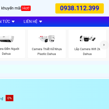
0938.112.399
 khuyến mãi
Hot!
N TỨC
LIÊN HỆ
ra Đếm Người
Camera Thiết Kế Nhựa
Lắp Camera Wifi 2k
Dahua
Plastic Dahua
Dahua
0%
 ₫