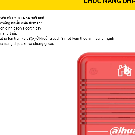
CHỨC NĂNG DHI
 yêu cầu của EN54 mới nhất
chống nhiễu điện từ mạnh
ổn định cao và độ tin cậy
n năng thấp
t ra lớn trên 75 dB(A) ở khoảng cách 3 mét, kèm theo ánh sáng mạnh
hả năng chịu axit và chống gỉ cao