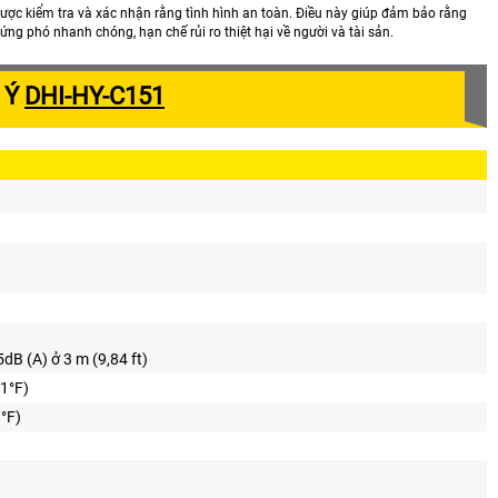
được kiểm tra và xác nhận rằng tình hình an toàn. Điều này giúp đảm bảo rằng
 ứng phó nhanh chóng, hạn chế rủi ro thiệt hại về người và tài sản.
 Ý
DHI-HY-C151
B (A) ở 3 m (9,84 ft)
1°F)
°F)