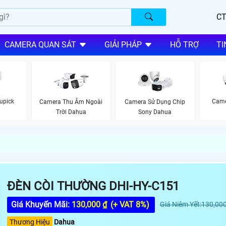
CT
CAMERA QUAN SÁT
GIẢI PHÁP
HỖ TRỢ
TI
upick
Came
Camera Thu Âm Ngoài
Camera Sử Dụng Chip
Trời Dahua
Sony Dahua
ĐÈN CÒI THƯỜNG DHI-HY-C151
Giá Khuyến Mãi:
130,000 ₫
(+ VAT 8%)
Giá Niêm Yết:130,000
Thương Hiệu
Dahua