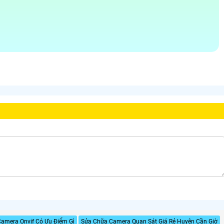
amera Onvif Có Ưu Điểm Gì
Sửa Chữa Camera Quan Sát Giá Rẻ Huyện Cần Giờ