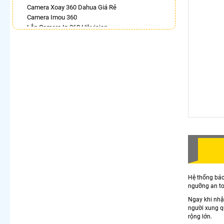
Camera Xoay 360 Dahua Giá Rẻ
Camera Imou 360
Lắp Camera Ip 360 Hikvision
Camera Ezviz 360
Camera Quan Sát Visioncop 360 Cao Cấp
Camera Wifi 360 Full Color
Camera Hilook Xoay 360 Độ
Camera Dahua Xoay 360 Độ
LẮP CAMERA THEO NHU CẦU
Lắp Camera Văn Phòng Giá Rẻ
Lắp Camera Nhà Xưởng Giá Rẻ
Lắp Camera Gia Đình Giá Rẻ
Lắp Camera Kho Hàng Giá Rẻ
Lắp Camera Cửa Hàng Giá Rẻ
Lắp Camera Wifi Giá Rẻ Chính Hãng
Lắp Camera Công Trình Giá Rẻ
Camera 360 Giá Rẻ
Hệ thống báo 
ngưỡng an toà
Ngay khi nhận
người xung q
rộng lớn.