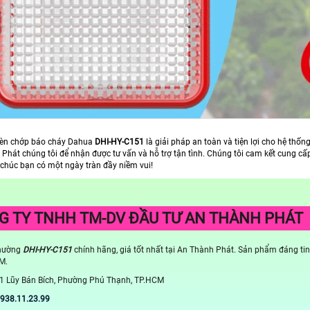
đèn chớp báo cháy Dahua
DHI-HY-C151
là giải pháp an toàn và tiện lợi cho hệ th
 Phát chúng tôi để nhận được tư vấn và hỗ trợ tận tình. Chúng tôi cam kết cung cấ
chúc bạn có một ngày tràn đầy niềm vui!
G TY TNHH TM-DV ĐẦU TƯ AN THÀNH PHÁT
thường
DHI-HY-C151
chính hãng, giá tốt nhất tại An Thành Phát. Sản phẩm đáng tin
M.
1 Lũy Bán Bích, Phường Phú Thạnh, TP.HCM
0938.11.23.99