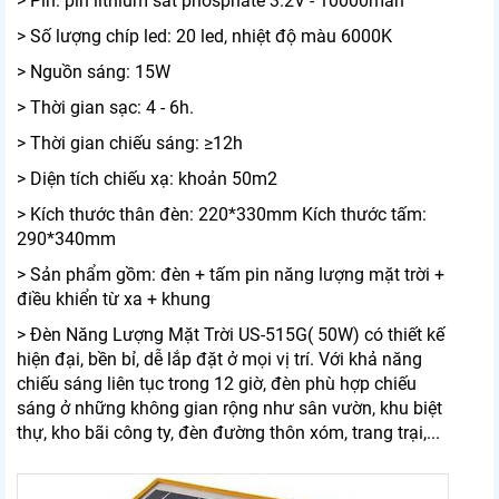
> Pin: pin lithium sắt phosphate 3.2V - 10000mah
> Số lượng chíp led: 20 led, nhiệt độ màu 6000K
> Nguồn sáng: 15W
> Thời gian sạc: 4 - 6h.
> Thời gian chiếu sáng: ≥12h
> Diện tích chiếu xạ: khoản 50m2
> Kích thước thân đèn: 220*330mm Kích thước tấm:
290*340mm
> Sản phẩm gồm: đèn + tấm pin năng lượng mặt trời +
điều khiển từ xa + khung
> Đèn Năng Lượng Mặt Trời US-515G( 50W) có thiết kế
hiện đại, bền bỉ, dễ lắp đặt ở mọi vị trí. Với khả năng
chiếu sáng liên tục trong 12 giờ, đèn phù hợp chiếu
sáng ở những không gian rộng như sân vườn, khu biệt
thự, kho bãi công ty, đèn đường thôn xóm, trang trại,...