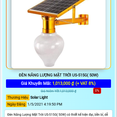
ĐÈN NĂNG LƯỢNG MẶT TRỜI US-515G( 50W)
Giá Khuyến Mãi:
1,013,000 ₫
(+ VAT 8%)
0%
Giá Niêm Yết:1,013,000 ₫
Thương Hiệu
Solar Light
Ngày Đăng
1/5/2021 4:19:50 PM
Đèn Năng Lượng Mặt Trời US-515G( 50W) có thiết kế hiện đại, bền bỉ, dễ