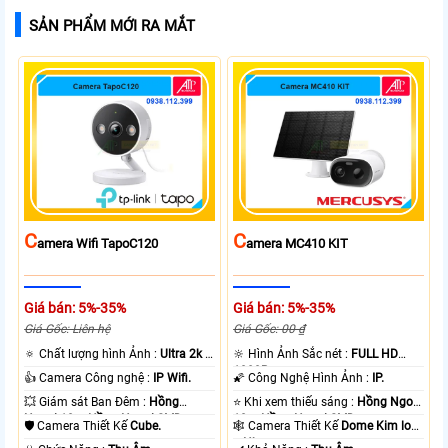
SẢN PHẨM MỚI RA MẮT
C
C
Amera Wifi TapoC120
Amera MC410 KIT
Giá bán: 5%-35%
Giá bán: 5%-35%
Giá Gốc: Liên hệ
Giá Gốc: 00 ₫
🔅 Chất lượng hình Ảnh :
Ultra 2k +
🔆 Hình Ảnh Sắc nét :
FULL HD
.
1080P .
👍 Camera Công nghệ :
IP Wifi.
🌠 Công Nghệ Hình Ảnh :
IP.
💥 Giám sát Ban Đêm :
Hồng
⭐ Khi xem thiếu sáng :
Hồng Ngoại
Ngoại 10m Hồng Ngoại SMD.
10m Hồng Ngoại SMD.
🛡 Camera Thiết Kế
Cube.
🕸️ Camera Thiết Kế
Dome Kim loại
+ Nhựa.