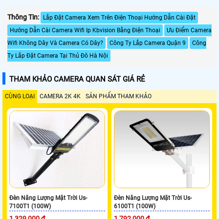
Thông Tin:
Lắp Đặt Camera Xem Trên Điện Thoại Hướng Dẫn Cài Đặt
Hướng Dẫn Cài Camera Wifi Ip Kbvision Bằng Điện Thoại
Ưu Điểm Camera
Wifi Không Dây Và Camera Có Dây?
Công Ty Lắp Camera Quận 9
Công
Ty Lắp Đặt Camera Tại Thủ Đô Hà Nội
THAM KHẢO CAMERA QUAN SÁT GIÁ RẺ
CÙNG LOẠI
CAMERA 2K 4K
SẢN PHẨM THAM KHẢO
Đèn Năng Lượng Mặt Trời Us-
Đèn Năng Lượng Mặt Trời Us-
7100T1 (100W)
6100T1 (100W)
1,329,000 ₫
1,792,000 ₫