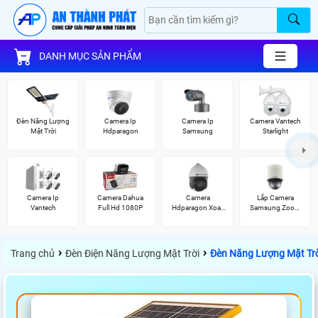
DANH MỤC SẢN PHẨM
Đèn Năng Lượng
Camera Ip
Camera Ip
Camera Vantech
Mặt Trời
Hdparagon
Samsung
Starlight
Camera Ip
Camera Dahua
Camera
Lắp Camera
Vantech
Full Hd 1080P
Hdparagon Xoay
Samsung Zoom
360 Độ
Siêu Nét
›
›
Trang chủ
Đèn Điện Năng Lượng Mặt Trời
Đèn Năng Lượng Mặt Tr