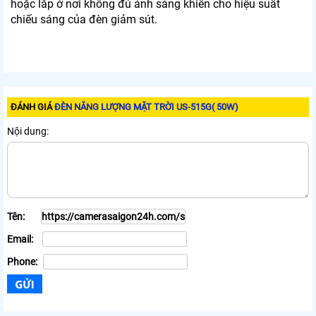
hoặc lắp ở nơi không đủ ánh sáng khiến cho hiệu suất
chiếu sáng của đèn giảm sút.
ĐÁNH GIÁ
ĐÈN NĂNG LƯỢNG MẶT TRỜI US-515G( 50W)
Nội dung:
Tên:
Email:
Phone: