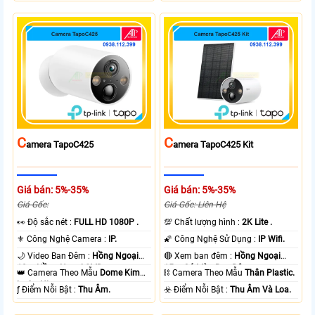
C
C
Amera TapoC425
Amera TapoC425 Kit
Giá bán: 5%-35%
Giá bán: 5%-35%
Giá Gốc:
Giá Gốc: Liên Hệ
️👀 Độ sắc nét :
FULL HD 1080P .
💯 Chất lượng hình :
2K Lite .
⚜️ Công Nghệ Camera :
IP.
🌠 Công Nghệ Sử Dụng :
IP Wifi.
🌙 Video Ban Đêm :
Hồng Ngoại
🔴 Xem ban đêm :
Hồng Ngoại
10m Hồng Ngoại SMD.
15m Có Màu Ban Ðêm.
👑 Camera Theo Mẫu
Dome Kim
⛓ Camera Theo Mẫu
Thân Plastic.
loại + Nhựa.
️ƒ Điểm Nỗi Bật :
Thu Âm.
️☣️ Điểm Nỗi Bật :
Thu Âm Và Loa.