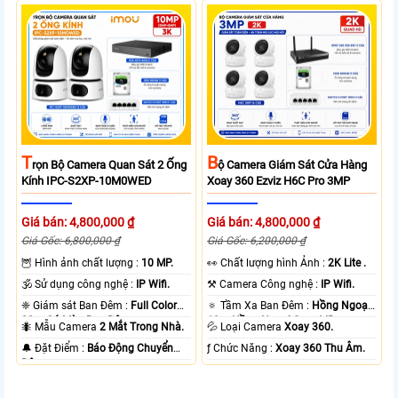
T
B
Rọn Bộ Camera Quan Sát 2 Ống
Ộ Camera Giám Sát Cửa Hàng
Kính IPC-S2XP-10M0WED
Xoay 360 Ezviz H6C Pro 3MP
Giá bán: 4,800,000 ₫
Giá bán: 4,800,000 ₫
Giá Gốc: 6,800,000 ₫
Giá Gốc: 6,200,000 ₫
🦉 Hình ảnh chất lượng :
10 MP.
️👀 Chất lượng hình Ảnh :
2K Lite .
🕉️ Sử dụng công nghệ :
IP Wifi.
⚒ Camera Công nghệ :
IP Wifi.
❈ Giám sát Ban Đêm :
Full Color
🔅 Tầm Xa Ban Đêm :
Hồng Ngoại
20m Có Màu Ban Ðêm.
10m Hồng Ngoại Smart IR.
🐜 Mẫu Camera
2 Mắt Trong Nhà.
💦 Loại Camera
Xoay 360.
️🔔 Đặt Điểm :
Báo Động Chuyển
️ƒ Chức Năng :
Xoay 360 Thu Âm.
Động.