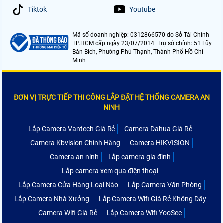
Tiktok
Youtube
Mã số doanh nghiệp: 0312866570 do Sở Tài Chính
TP.HCM cấp ngày 23/07/2014. Trụ sở chính: 51 Lũy
Bán Bích, Phường Phú Thạnh, Thành Phố Hồ Chí
Minh
ĐƠN VỊ TRỰC TIẾP THI CÔNG LẮP ĐẶT HỆ THỐNG CAMERA AN
NINH
Lắp Camera Vantech Giá Rẻ
Camera Dahua Giá Rẻ
Camera Kbvision Chính Hãng
Camera HIKVISION
Camera an ninh
Lắp camera gia đình
Lắp camera xem qua điện thoại
Lắp Camera Cửa Hàng Loại Nào
Lắp Camera Văn Phòng
Lắp Camera Nhà Xưởng
Lắp Camera Wifi Giá Rẻ Không Dây
Camera Wifi Giá Rẻ
Lắp Camera Wifi YooSee