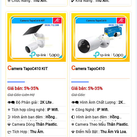
️☣️ Chức Năng :
Thu Âm.
️✔️ Khả Năng :
Thu Âm.
C
C
Amera TapoC410 KIT
Amera TapoC410
Giá bán: 5%-35%
Giá bán: 5%-35%
Giá Gốc: Liên Hệ
Giá Gốc:
👁️‍🗨 Độ Phân giải :
2K Lite .
👁️‍🗨 Hình Ành Chất Lượng :
2K
Lite .
⚜️ Tích hợp công nghệ :
IP Wifi.
⚜️ Công Nghệ :
IP Wifi.
🌛 Hình ảnh ban đêm :
Hồng
🌔 Hình ảnh ban đêm :
Hồng
Ngoại 10m Có Màu Ban Ðêm.
Ngoại 10m Có Màu Ban Ðêm.
💎 Camera Dòng
Thân Plastic.
❄ Camera Theo Mẫu
Thân Plastic.
️ლ Tích Hợp :
Thu Âm.
️💎 Điểm Nỗi Bật :
Thu Âm Và Loa.