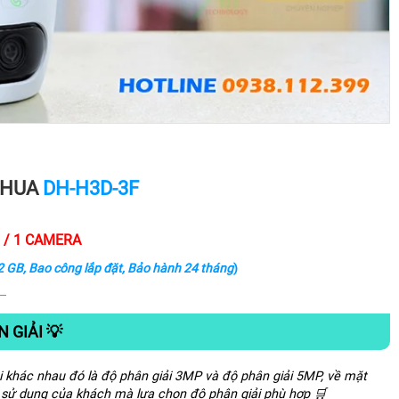
AHUA
DH-H3D-3F
Đ / 1 CAMERA
32 GB, Bao công lắp đặt, Bảo hành 24 tháng
)
 GIẢI 💡
i khác nhau đó là độ phân giải 3MP và độ phân giải 5MP, về mặt
u sử dụng của khách mà lựa chọn độ phân giải phù hợp 🛒