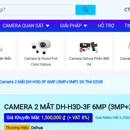
CT
CAMERA QUAN SÁT
GIẢI PHÁP
HỖ TRỢ
TI
ện Biển
Camera Ip Dome Full
Camera Dahua Phân Biệt
Camer
a
Color Dahua
Xe
Camera 2 Mắt DH-H3D-3F 6MP (3MP+3MP) 2K Thẻ 32GB
CAMERA 2 MẮT DH-H3D-3F 6MP (3MP+
Giá Khuyến Mãi:
1,500,000 ₫
(+ VAT 8%)
Giá Niêm Yết:1,700
Thương Hiệu
Dahua