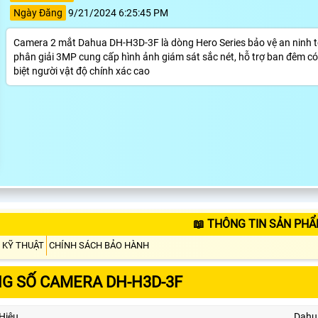
Ngày Đăng
9/21/2024 6:25:45 PM
Camera 2 mắt Dahua DH-H3D-3F là dòng Hero Series bảo vệ an ninh toà
phân giải 3MP cung cấp hình ảnh giám sát sắc nét, hỗ trợ ban đêm có
biệt người vật độ chính xác cao
📖 THÔNG TIN SẢN PHẨ
 KỸ THUẬT
CHÍNH SÁCH BẢO HÀNH
G SỐ CAMERA DH-H3D-3F
Hiệu
Dahu