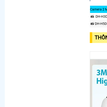
Camera 2 
📸 DH-H3D
📸 DH-H5D
THÔN