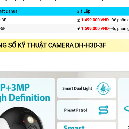
Mắt Dahua
Giá Lắp
-3F
💰
1.499.000 VNĐ
- Độ phân 
-5F
💰
1.599.000 VNĐ
- Độ phân 
G SỐ KỸ THUẬT CAMERA DH-H3D-3F