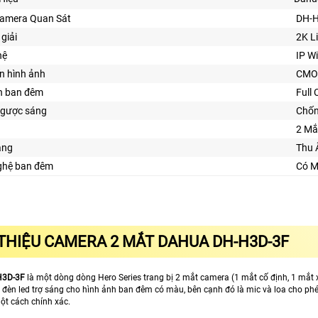
Camera Quan Sát
DH-
giải
2K Li
hệ
IP Wi
n hình ảnh
CMO
n ban đêm
Full
gược sáng
Chố
2 Mắ
ăng
Thu 
ghệ ban đêm
Có M
 THIỆU CAMERA 2 MẮT DAHUA DH-H3D-3F
H3D-3F
là một dòng dòng Hero Series trang bị 2 mắt camera (1 mắt cố định, 1 mắt 
p đèn led trợ sáng cho hình ảnh ban đêm có màu, bên cạnh đó là mic và loa cho phé
ột cách chính xác.