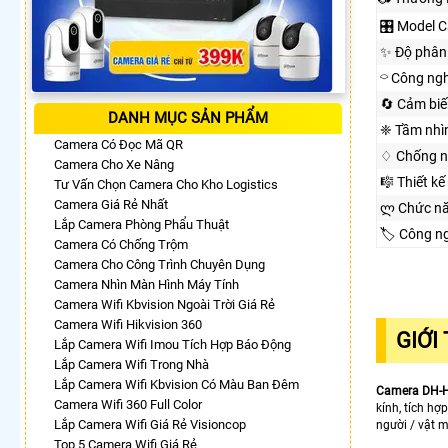
🎛 Model 
✨ Độ phân 
⌔ Công ng
🔄 Cảm biế
DANH MỤC SẢN PHẨM
❈ Tầm nhì
Camera Có Đọc Mã QR
♢ Chống n
Camera Cho Xe Nâng
🎼️ Thiết kế
Tư Vấn Chọn Camera Cho Kho Logistics
Camera Giá Rẻ Nhất
ლ Chức n
Lắp Camera Phòng Phẩu Thuật
🏷 Công n
Camera Có Chống Trộm
Camera Cho Công Trình Chuyên Dụng
Camera Nhìn Màn Hình Máy Tính
Camera Wifi Kbvision Ngoài Trời Giá Rẻ
Camera Wifi Hikvision 360
GIỚI
Lắp Camera Wifi Imou Tích Hợp Báo Động
Lắp Camera Wifi Trong Nhà
Lắp Camera Wifi Kbvision Có Màu Ban Đêm
Camera DH-
Camera Wifi 360 Full Color
kính, tích hợ
Lắp Camera Wifi Giá Rẻ Visioncop
người / vật m
Top 5 Camera Wifi Giá Rẻ