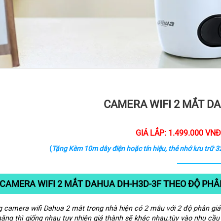
CAMERA WIFI 2 MẮT D
GIÁ LẮP: 1.499.000 VN
(
Tặng Kèm 10m dây điện hoặc tín hiệu, thẻ nhớ lưu trữ 
 CAMERA WIFI 2 MẮT DAHUA DH-H3D-3F THEO ĐỘ PHÂN
g camera wifi Dahua 2 mắt trong nhà hiện có 2 mẫu với 2 độ phân giả
ăng thì giống nhau tuy nhiên giá thành sẽ khác nhau,tùy vào nhu cầ