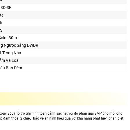
H3D-3F
te
fi
S
 Color 30m
ng Ngược Sáng DWDR
t Trong Nhà
Âm Và Loa
àu Ban Ðêm
xoay 360) hỗ trợ ghi hình toàn cảnh sắc nét với độ phân giải 3MP cho mỗi ống
p đàm thoại 2 chiều, bảo vệ an ninh hiệu quả với khả năng phát hiện phân biệt