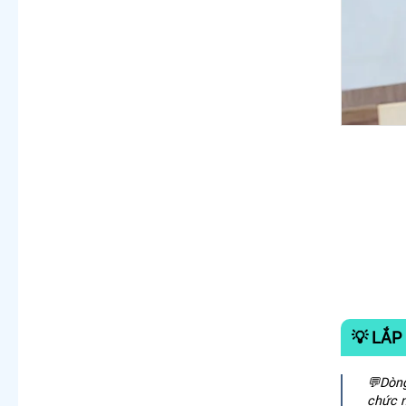
💡 LẮP
️💬Dòn
chức n