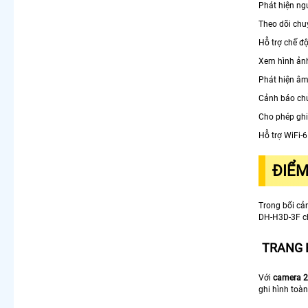
Phát hiện ng
Theo dõi chu
Hỗ trợ chế độ
Xem hình ản
Phát hiện âm
Cảnh báo chủ
Cho phép ghi
Hỗ trợ WiFi-6
ĐIỂM
Trong bối cả
DH-H3D-3F ch
TRANG 
Với
camera 2
ghi hình toà