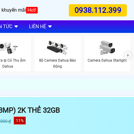
0938.112.399
 khuyến mãi
Hot!
N TỨC
LIÊN HỆ
a Ip Có Thu Ậm
Bộ Camera Dahua Báo
Camera Dahua Starlight
Dahua
Động
3MP) 2K THẺ 32GB
11%
,000 ₫