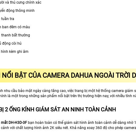
ười và thú cưng chính xác
yển động thông minh
 tuần tra
h ban đêm có màu
 thanh bất thường
 động còi hú
 hình kèm ghi âm
 NỔI BẬT CỦA CAMERA DAHUA NGOÀI TRỜI D
nh nhu cầu bảo mật ngày càng tăng cao, việc trang bị một hệ thống camera giám sá
ính là một trong những sản phẩm nổi bật trên thị trường hiện nay, với nhiều tính 
BỊ 2 ỐNG KÍNH GIÁM SÁT AN NINH TOÀN CẢNH
 mắt DH-H3D-3F
bạn hoàn toàn có thể giám sát hình ảnh toàn cảnh dễ dàng nhờ 1 
n cảnh với chất lượng hình ảnh 2K siêu nét. Khả năng xoay 360 độ cho phép camera