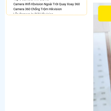
Camera Wifi Kbvision Ngoài Trời Quay Xoay 360
Camera 360 Chống Trộm Hikvision
Lắp Camera Ip 360 Hikvision
Camera Dahua Xoay 360 Độ
Lắp Camera 360 Có Chống Trộm
Camera Ip 360 Kbvision
Lắp Camera Xoay 360 Toàn Cảnh
Camera Hilook Xoay 360
LẮP CAMERA THEO NHU CẦU
Lắp Camera Văn Phòng Giá Rẻ
Lắp Camera Nhà Xưởng Giá Rẻ
Lắp Camera Gia Đình Giá Rẻ
Lắp Camera Kho Hàng Giá Rẻ
Lắp Camera Cửa Hàng Giá Rẻ
Lắp Camera Wifi Giá Rẻ Chính Hãng
Lắp Camera Công Trình Giá Rẻ
Camera 360 Giá Rẻ