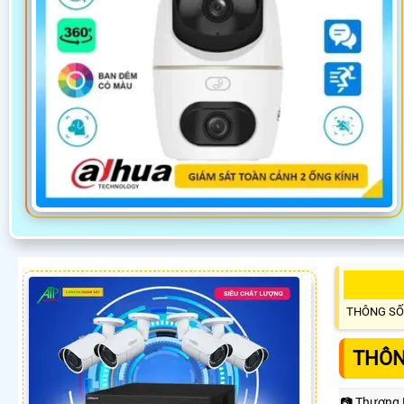
THÔNG SỐ
THÔN
📷 Thương 