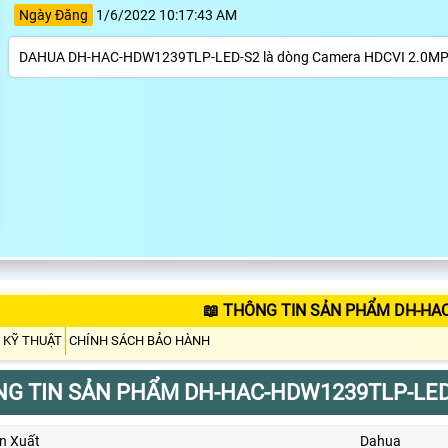
Ngày Đăng
1/6/2022 10:17:43 AM
DAHUA DH-HAC-HDW1239TLP-LED-S2 là dòng Camera HDCVI 2.0MP Full 
📖 THÔNG TIN SẢN PHẨM DH-HA
 KỸ THUẬT
CHÍNH SÁCH BẢO HÀNH
G TIN SẢN PHẨM DH-HAC-HDW1239TLP-LED
n Xuất
Dahua