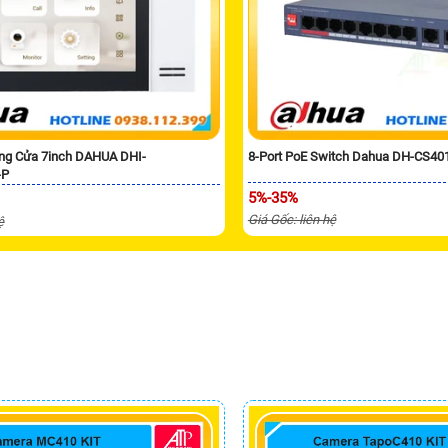
ng Cửa 7inch DAHUA DHI-
8-Port PoE Switch Dahua DH-CS40
-P
5%-35%
Giá Gốc: liên hệ
ệ