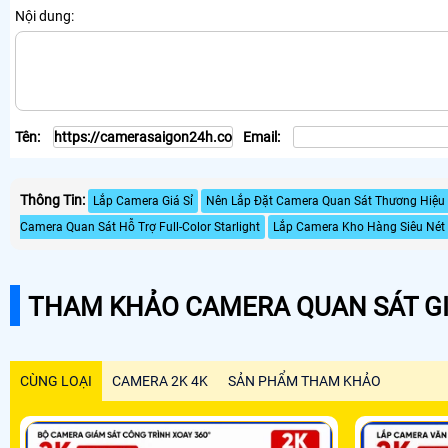
Nội dung:
Tên:
Email:
Thông Tin:
Lắp Camera Giá Sỉ
Nên Lắp Đặt Camera Quan Sát Thương Hiệu
Camera Quan Sát Hỗ Trợ Full-Color Starlight
Lắp Camera Kho Hàng Siêu Nét
THAM KHẢO CAMERA QUAN SÁT GI
CÙNG LOẠI
CAMERA 2K 4K
SẢN PHẨM THAM KHẢO