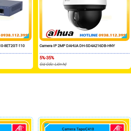
10-8ET2GT-110
Camera IP 2MP DAHUA DH-SD4A216DB-HNY
5%-35%
Giá Gốc: Liên hệ