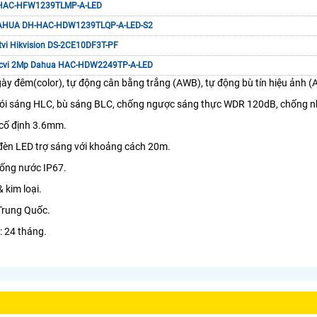
HAC-HFW1239TLMP-A-LED
HUA DH-HAC-HDW1239TLQP-A-LED-S2
vi Hikvision DS-2CE10DF3T-PF
cvi 2Mp Dahua HAC-HDW2249TP-A-LED
ày đêm(color), tự động cân bằng trắng (AWB), tự động bù tín hiệu ảnh (
ói sáng HLC, bù sáng BLC, chống ngược sáng thực WDR 120dB, chống n
 cố định 3.6mm.
đèn LED trợ sáng với khoảng cách 20m.
ống nước IP67.
 kim loại.
Trung Quốc.
: 24 tháng.