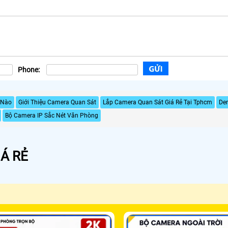
Phone:
 Nào
Giới Thiệu Camera Quan Sát
Lắp Camera Quan Sát Giá Rẻ Tại Tphcm
De
Bộ Camera IP Sắc Nét Văn Phòng
Á RẺ