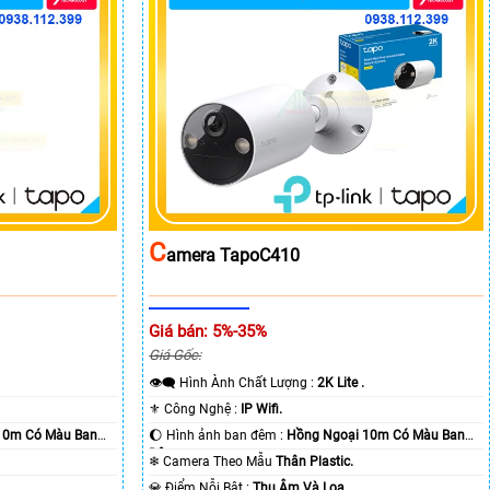
C
Amera TapoC410
Giá bán: 5%-35%
Giá Gốc:
👁️‍🗨 Hình Ành Chất Lượng :
2K Lite .
⚜️ Công Nghệ :
IP Wifi.
10m Có Màu Ban
🌔 Hình ảnh ban đêm :
Hồng Ngoại 10m Có Màu Ban
Ðêm.
❄ Camera Theo Mẫu
Thân Plastic.
️💎 Điểm Nỗi Bật :
Thu Âm Và Loa.