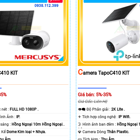
C
410 KIT
Amera TapoC410 KIT
35%
Giá bán: 5%-35%
Giá Gốc: Liên Hệ
c nét :
FULL HD 1080P .
👁️‍🗨 Độ Phân giải :
2K Lite .
🌠 Công Nghệ Hình Ảnh :
IP.
⚜️ Tích hợp công nghệ :
IP Wifi.
⭐ Khi xem thiếu sáng :
Hồng Ngoại 10m Hồng Ngoại
🌛 Hình ảnh ban đêm :
Hồng Ngoại 
Ðêm.
ết Kế
Dome Kim loại + Nhựa.
💎 Camera Dòng
Thân Plastic.
hu Âm.
️ლ Tích Hợp :
Thu Âm.