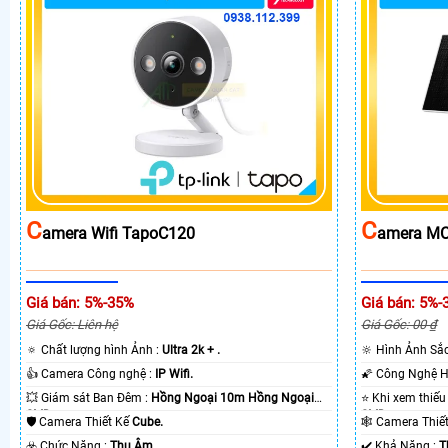
C
C
Amera Wifi TapoC120
Amera MC
Giá bán: 5%-35%
Giá bán: 5%-
Giá Gốc: Liên hệ
Giá Gốc: 00 ₫
🔅 Chất lượng hình Ảnh :
Ultra 2k + .
🔆 Hình Ảnh Sắ
👍 Camera Công nghệ :
IP Wifi.
💥 Giám sát Ban Đêm :
Hồng Ngoại 10m Hồng Ngoại
SMD.
SMD.
🛡 Camera Thiết Kế
Cube.
🕸️ Camera Thi
️☣️ Chức Năng :
Thu Âm.
️✔️ Khả Năng :
T