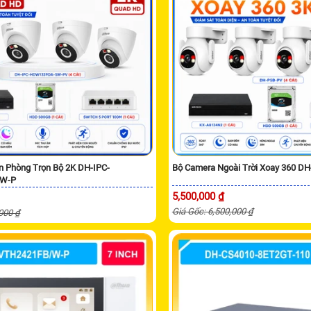
n Phòng Trọn Bộ 2K DH-IPC-
Bộ Camera Ngoài Trời Xoay 360 D
W-P
5,500,000 ₫
Giá Gốc: 6,500,000 ₫
,000 ₫