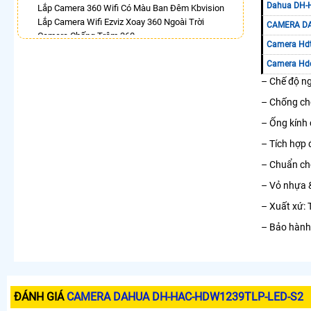
Dahua DH-
Lắp Camera 360 Wifi Có Màu Ban Đêm Kbvision
Lắp Camera Wifi Ezviz Xoay 360 Ngoài Trời
CAMERA DA
Camera Chống Trộm 360
Camera Hdt
Camera Wifi Hikvision Xoay 360
Lắp Camera 360 Báo Động Kbvision
Camera Hd
Camera Wifi 360 Ngoài Trời
– Chế độ ng
LẮP CAMERA THEO NHU CẦU
– Chống ch
Lắp Camera Văn Phòng Giá Rẻ
– Ống kính
Lắp Camera Nhà Xưởng Giá Rẻ
– Tích hợp 
Lắp Camera Gia Đình Giá Rẻ
Lắp Camera Kho Hàng Giá Rẻ
– Chuẩn ch
Lắp Camera Cửa Hàng Giá Rẻ
– Vỏ nhựa &
Lắp Camera Wifi Giá Rẻ Chính Hãng
Lắp Camera Công Trình Giá Rẻ
– Xuất xứ: 
Camera 360 Giá Rẻ
– Bảo hành
ĐÁNH GIÁ
CAMERA DAHUA DH-HAC-HDW1239TLP-LED-S2