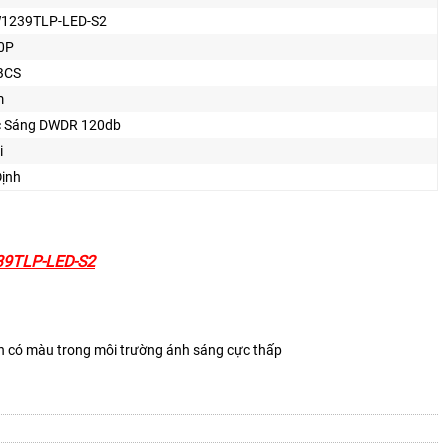
1239TLP-LED-S2
0P
BCS
m
 Sáng DWDR 120db
i
Định
39TLP-LED-S2
ảnh có màu trong môi trường ánh sáng cực thấp