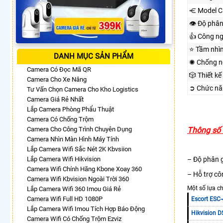
⥺ Model C
👁 Độ phân
👍 Công n
⭐ Tầm nhì
DANH MỤC SẢN PHẨM
✺ Chống n
Camera Có Đọc Mã QR
🎲 Thiết kế
Camera Cho Xe Nâng
➲ Chức nă
Tư Vấn Chọn Camera Cho Kho Logistics
Camera Giá Rẻ Nhất
Lắp Camera Phòng Phẩu Thuật
Camera Có Chống Trộm
Camera Cho Công Trình Chuyên Dụng
Thông số
Camera Nhìn Màn Hình Máy Tính
Lắp Camera Wifi Sắc Nét 2K Kbvsiion
Lắp Camera Wifi Hikvision
– Độ phân 
Camera Wifi Chính Hãng Kbone Xoay 360
– Hỗ trợ cô
Camera Wifi Kbvision Ngoài Trời 360
Một số lựa c
Lắp Camera Wifi 360 Imou Giá Rẻ
Camera Wifi Full HD 1080P
Escort ESC
Lắp Camera Wifi Imou Tích Hợp Báo Động
Hikvision 
Camera Wifi Có Chống Trộm Ezviz