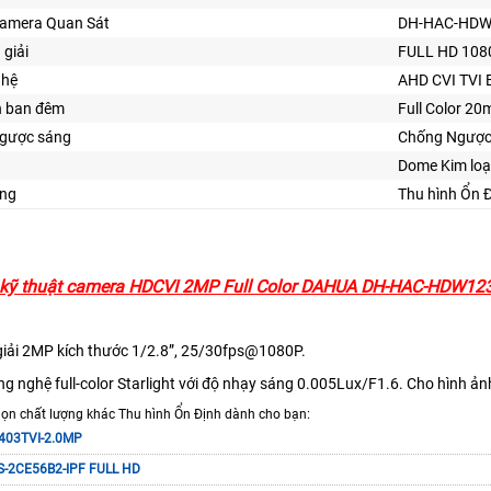
amera Quan Sát
DH-HAC-HDW
 giải
FULL HD 108
ghệ
AHD CVI TVI 
n ban đêm
Full Color 20
gược sáng
Chống Ngược
Dome Kim loạ
ng
Thu hình Ổn 
 kỹ thuật camera HDCVI 2MP Full Color DAHUA DH-HAC-HDW12
giải 2MP kích thước 1/2.8”, 25/30fps@1080P.
ng nghệ full-color Starlight với độ nhạy sáng 0.005Lux/F1.6. Cho hình 
họn chất lượng khác Thu hình Ổn Định dành cho bạn:
-403TVI-2.0MP
DS-2CE56B2-IPF FULL HD