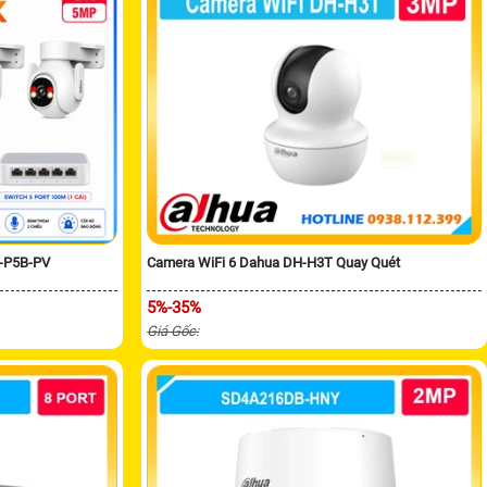
H-P5B-PV
Camera WiFi 6 Dahua DH-H3T Quay Quét
5%-35%
Giá Gốc: