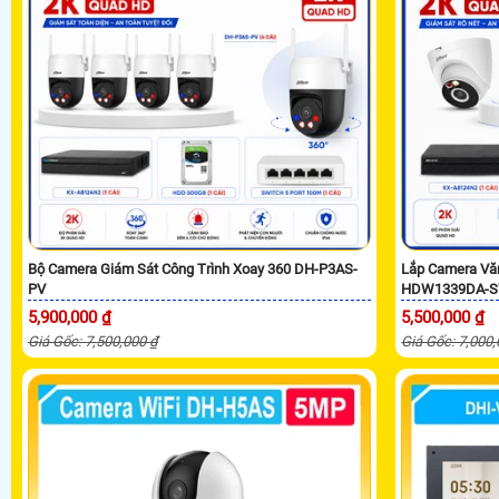
Bộ Camera Giám Sát Công Trình Xoay 360 DH-P3AS-
Lắp Camera Vă
PV
HDW1339DA-S
5,900,000 ₫
5,500,000 ₫
Giá Gốc: 7,500,000 ₫
Giá Gốc: 7,000