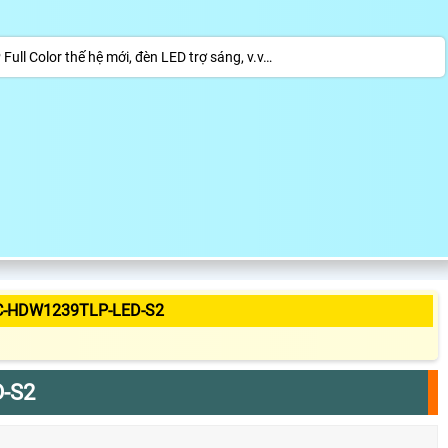
Color thế hệ mới, đèn LED trợ sáng, v.v…
C-HDW1239TLP-LED-S2
-S2