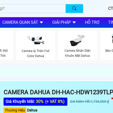
CT
CAMERA QUAN SÁT
GIẢI PHÁP
HỖ TRỢ
TI
fi 360
Camera Nhận Diện
Báo G
Camera Ip Thân Full
Trời
Khuôn Mặt Dahua
Color Dahua
CAMERA DAHUA DH-HAC-HDW1239TLP
Giá Khuyến Mãi:
30%
(+ VAT 8%)
Giá Niêm Yết:1,736,000 ₫
Thương Hiệu
Dahua