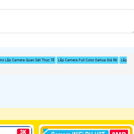
mo Lắp Camera Quan Sát Thực Tế
Lắp Camera Full Color Dahua Giá Rẻ
Lắp