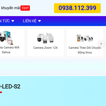
0938.112.399
 khuyến mãi
Hot!
N TỨC
LIÊN HỆ
ia Camera Wifi
Camera Zoom 12X
Camera Theo Dỏi Chuyển
Dahua
Động Imou
-LED-S2