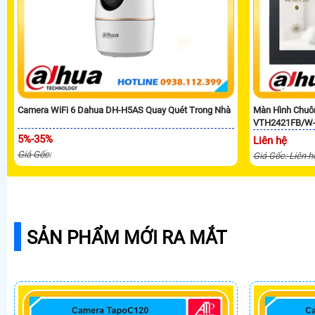
Camera WiFi 6 Dahua DH-H5AS Quay Quét Trong Nhà
Màn Hình Chuô
VTH2421FB/W
5%-35%
Liên hệ
Giá Gốc:
Giá Gốc: Liên h
SẢN PHẨM MỚI RA MẮT