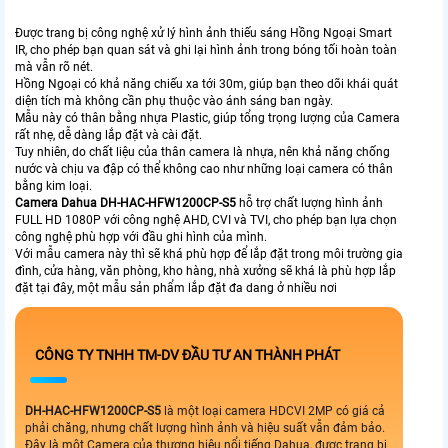
Được trang bị công nghệ xử lý hình ảnh thiếu sáng Hồng Ngoại Smart
IR, cho phép bạn quan sát và ghi lại hình ảnh trong bóng tối hoàn toàn
mà vẫn rõ nét.
Hồng Ngoại có khả năng chiếu xa tới 30m, giúp bạn theo dõi khái quát
diện tích mà không cần phụ thuộc vào ánh sáng ban ngày.
Mẫu này có thân bằng nhựa Plastic, giúp tổng trọng lượng của Camera
rất nhẹ, dễ dàng lắp đặt và cài đặt.
Tuy nhiên, do chất liệu của thân camera là nhựa, nên khả năng chống
nước và chịu va đập có thể không cao như những loại camera có thân
bằng kim loại.
Camera Dahua
DH-HAC-HFW1200CP-S5
hỗ trợ chất lượng hình ảnh
FULL HD 1080P với công nghệ AHD, CVI và TVI, cho phép bạn lựa chọn
công nghệ phù hợp với đầu ghi hình của mình.
Với mẫu camera này thì sẽ khá phù hợp để lắp đặt trong môi trường gia
đình, cửa hàng, văn phòng, kho hàng, nhà xưởng sẽ khá là phù hợp lắp
đặt tại đây, một mẫu sản phẩm lắp đặt đa dang ở nhiều nơi
CÔNG TY TNHH TM-DV ĐẦU TƯ AN THÀNH PHÁT
DH-HAC-HFW1200CP-S5
là một loại camera HDCVI 2MP có giá cả
phải chăng, nhưng chất lượng hình ảnh và hiệu suất vẫn đảm bảo.
Đây là một Camera của thương hiệu nổi tiếng Dahua, được trang bị