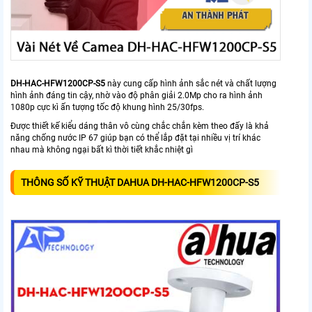
DH-HAC-HFW1200CP-S5
này cung cấp hình ảnh sắc nét và chất lượng
hình ảnh đáng tin cậy, nhờ vào độ phân giải 2.0Mp cho ra hình ảnh
1080p cực kì ấn tượng tốc độ khung hình 25/30fps.
Được thiết kế kiểu dáng thân vô cùng chắc chắn kèm theo đấy là khả
năng chống nước IP 67 giúp bạn có thể lắp đặt tại nhiều vị trí khác
nhau mà không ngại bất kì thời tiết khắc nhiệt gì
THÔNG SỐ KỸ THUẬT DAHUA DH-HAC-HFW1200CP-S5