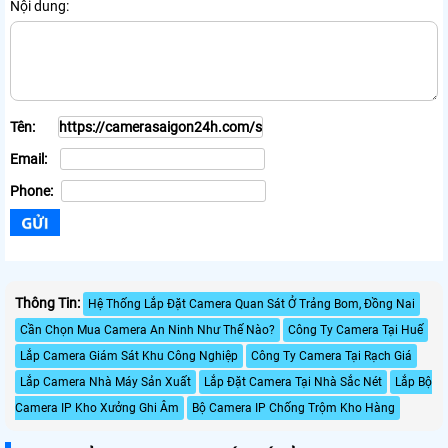
Nội dung:
Tên:
Email:
Phone:
Thông Tin:
Hệ Thống Lắp Đặt Camera Quan Sát Ở Trảng Bom, Đồng Nai
Cần Chọn Mua Camera An Ninh Như Thế Nào?
Công Ty Camera Tại Huế
Lắp Camera Giám Sát Khu Công Nghiệp
Công Ty Camera Tại Rạch Giá
Lắp Camera Nhà Máy Sản Xuất
Lắp Đặt Camera Tại Nhà Sắc Nét
Lắp Bộ
Camera IP Kho Xưởng Ghi Âm
Bộ Camera IP Chống Trộm Kho Hàng