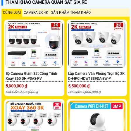
THAM KHẢO CAMERA QUAN SÁT GIÁ RẺ
CÙNG LOẠI
CAMERA 2K 4K
SẢN PHẨM THAM KHẢO
Bộ Camera Giám Sát Công Trình
Lắp Camera Văn Phòng Trọn Bộ 2K
Xoay 360 DH-P3AS-PV
DH-IPC-HDW1339DA-SW-P
5,900,000 ₫
5,500,000 ₫
Giá Gốc: 7,500,000 ₫
Giá Gốc: 7,000,000 ₫