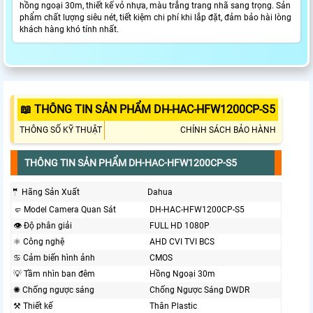
hồng ngoại 30m, thiết kế vỏ nhựa, màu trắng trang nhã sang trọng. Sản
phẩm chất lượng siêu nét, tiết kiệm chi phí khi lắp đặt, đảm bảo hài lòng
khách hàng khó tính nhất.
📖 THÔNG TIN SẢN PHẨM DH-HAC-HFW1200CP-S5
THÔNG SỐ KỸ THUẬT
CHÍNH SÁCH BẢO HÀNH
THÔNG TIN SẢN PHẨM DH-HAC-HFW1200CP-S5
🤵 Hãng Sản Xuất
Dahua
🤛 Model Camera Quan Sát
DH-HAC-HFW1200CP-S5
👁 Độ phân giải
FULL HD 1080P
⚛️ Công nghệ
AHD CVI TVI BCS
♋ Cảm biến hình ảnh
CMOS
💡 Tầm nhìn ban đêm
Hồng Ngoại 30m
✺ Chống ngược sáng
Chống Ngược Sáng DWDR
⚒ Thiết kế
Thân Plastic