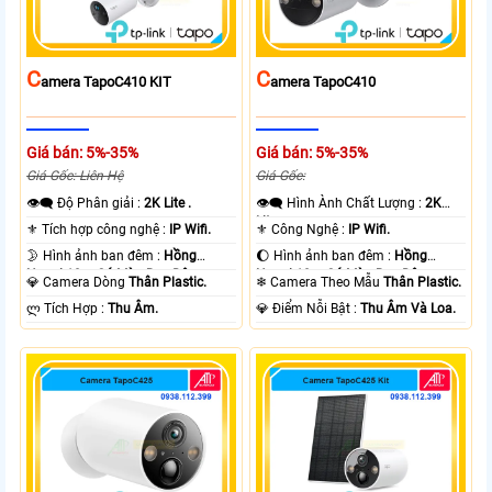
C
C
Amera TapoC410 KIT
Amera TapoC410
Giá bán: 5%-35%
Giá bán: 5%-35%
Giá Gốc: Liên Hệ
Giá Gốc:
👁️‍🗨 Độ Phân giải :
2K Lite .
👁️‍🗨 Hình Ành Chất Lượng :
2K
Lite .
⚜️ Tích hợp công nghệ :
IP Wifi.
⚜️ Công Nghệ :
IP Wifi.
🌛 Hình ảnh ban đêm :
Hồng
🌔 Hình ảnh ban đêm :
Hồng
Ngoại 10m Có Màu Ban Ðêm.
Ngoại 10m Có Màu Ban Ðêm.
💎 Camera Dòng
Thân Plastic.
❄ Camera Theo Mẫu
Thân Plastic.
️ლ Tích Hợp :
Thu Âm.
️💎 Điểm Nỗi Bật :
Thu Âm Và Loa.