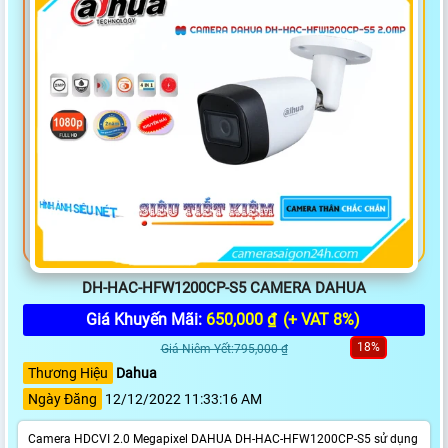
DH-HAC-HFW1200CP-S5 CAMERA DAHUA
Giá Khuyến Mãi:
650,000 ₫
(+ VAT 8%)
18%
Giá Niêm Yết:795,000 ₫
Thương Hiệu
Dahua
Ngày Đăng
12/12/2022 11:33:16 AM
Camera HDCVI 2.0 Megapixel DAHUA DH-HAC-HFW1200CP-S5 sử dụng