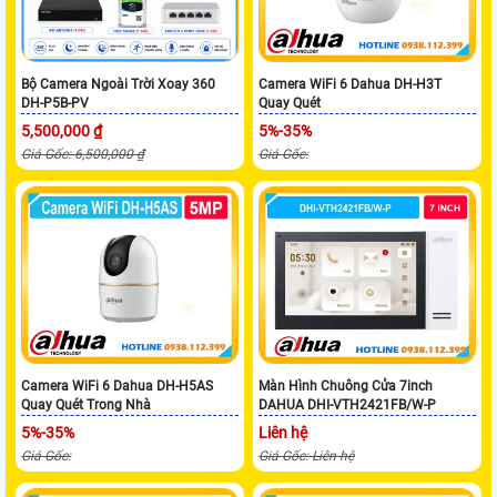
Bộ Camera Ngoài Trời Xoay 360
Camera WiFi 6 Dahua DH-H3T
DH-P5B-PV
Quay Quét
5,500,000 ₫
5%-35%
Giá Gốc: 6,500,000 ₫
Giá Gốc:
Camera WiFi 6 Dahua DH-H5AS
Màn Hình Chuông Cửa 7inch
Quay Quét Trong Nhà
DAHUA DHI-VTH2421FB/W-P
5%-35%
Liên hệ
Giá Gốc:
Giá Gốc: Liên hệ