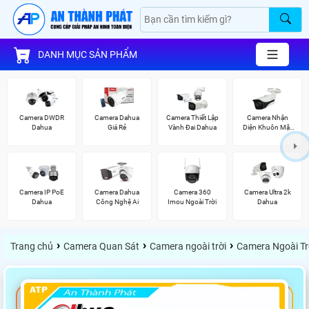
DANH MỤC SẢN PHẨM
Camera DWDR
Camera Dahua
Camera Thiết Lập
Camera Nhận
Dahua
Giá Rẻ
Vành Đai Dahua
Diện Khuôn Mặt
Dahua
Camera IP PoE
Camera Dahua
Camera 360
Camera Ultra 2k
Dahua
Công Nghệ Ai
Imou Ngoài Trời
Dahua
›
›
›
Trang chủ
Camera Quan Sát
Camera ngoài trời
Camera Ngoài Tr