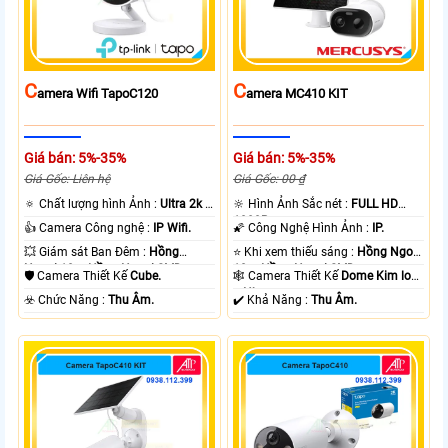
C
C
Amera Wifi TapoC120
Amera MC410 KIT
Giá bán: 5%-35%
Giá bán: 5%-35%
Giá Gốc: Liên hệ
Giá Gốc: 00 ₫
🔅 Chất lượng hình Ảnh :
Ultra 2k +
🔆 Hình Ảnh Sắc nét :
FULL HD
.
1080P .
👍 Camera Công nghệ :
IP Wifi.
🌠 Công Nghệ Hình Ảnh :
IP.
💥 Giám sát Ban Đêm :
Hồng
⭐ Khi xem thiếu sáng :
Hồng Ngoại
Ngoại 10m Hồng Ngoại SMD.
10m Hồng Ngoại SMD.
🛡 Camera Thiết Kế
Cube.
🕸️ Camera Thiết Kế
Dome Kim loại
+ Nhựa.
️☣️ Chức Năng :
Thu Âm.
️✔️ Khả Năng :
Thu Âm.