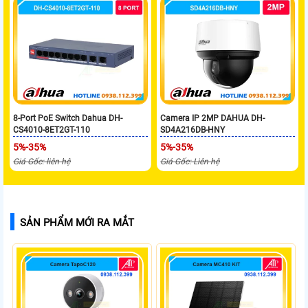
8-Port PoE Switch Dahua DH-
Camera IP 2MP DAHUA DH-
CS4010-8ET2GT-110
SD4A216DB-HNY
5%-35%
5%-35%
Giá Gốc: liên hệ
Giá Gốc: Liên hệ
SẢN PHẨM MỚI RA MẮT