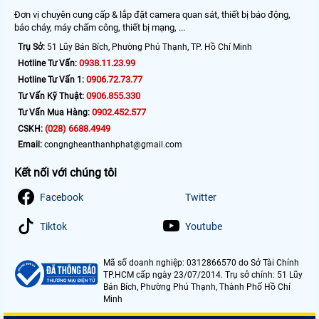
Đơn vị chuyên cung cấp & lắp đặt camera quan sát, thiết bị báo động,
báo cháy, máy chấm công, thiết bị mạng, ...
Trụ Sở:
51 Lũy Bán Bích, Phường Phú Thạnh, TP. Hồ Chí Minh
0938.11.23.99
Hotline Tư Vấn:
0906.72.73.77
Hotline Tư Vấn 1:
0906.855.330
Tư Vấn Kỹ Thuật:
0902.452.577
Tư Vấn Mua Hàng:
(028) 6688.4949
CSKH:
Email:
congngheanthanhphat@gmail.com
Kết nối với chúng tôi
Facebook
Twitter
Tiktok
Youtube
Mã số doanh nghiệp: 0312866570 do Sở Tài Chính
TP.HCM cấp ngày 23/07/2014. Trụ sở chính: 51 Lũy
Bán Bích, Phường Phú Thạnh, Thành Phố Hồ Chí
Minh