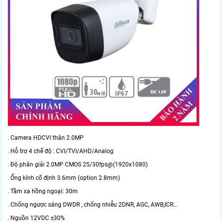
. Camera HDCVI thân 2.0MP
. Hỗ trợ 4 chế độ : CVI/TVI/AHD/Analog
. Độ phân giải 2.0MP CMOS 25/30fps@(1920x1080)
. Ống kính cố định 3.6mm (option 2.8mm)
. Tầm xa hồng ngoại: 30m
. Chống ngược sáng DWDR , chống nhiễu 2DNR, AGC, AWB,ICR...
. Nguồn 12VDC ±30%