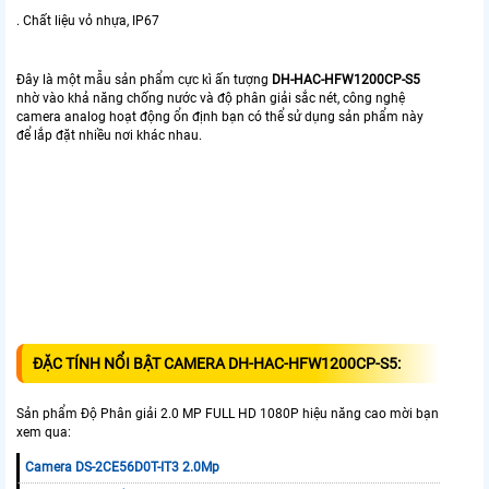
. Chất liệu vỏ nhựa, IP67
Đây là một mẫu sản phẩm cực kì ấn tượng
DH-HAC-HFW1200CP-S5
nhờ vào khả năng chống nước và độ phân giải sắc nét, công nghệ
camera analog hoạt động ổn định bạn có thể sử dụng sản phẩm này
để lắp đặt nhiều nơi khác nhau.
ĐẶC TÍNH NỔI BẬT CAMERA DH-HAC-HFW1200CP-S5:
Sản phẩm Độ Phân giải 2.0 MP FULL HD 1080P hiệu năng cao mời bạn
xem qua:
Camera DS-2CE56D0T-IT3 2.0Mp