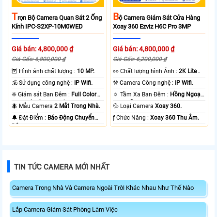
T
B
Rọn Bộ Camera Quan Sát 2 Ống
Ộ Camera Giám Sát Cửa Hàng
Kính IPC-S2XP-10M0WED
Xoay 360 Ezviz H6C Pro 3MP
Giá bán: 4,800,000 ₫
Giá bán: 4,800,000 ₫
Giá Gốc: 6,800,000 ₫
Giá Gốc: 6,200,000 ₫
🦉 Hình ảnh chất lượng :
10 MP.
️👀 Chất lượng hình Ảnh :
2K Lite .
🕉️ Sử dụng công nghệ :
IP Wifi.
⚒ Camera Công nghệ :
IP Wifi.
❈ Giám sát Ban Đêm :
Full Color
🔅 Tầm Xa Ban Đêm :
Hồng Ngoại
20m Có Màu Ban Ðêm.
10m Hồng Ngoại Smart IR.
🐜 Mẫu Camera
2 Mắt Trong Nhà.
💦 Loại Camera
Xoay 360.
️🔔 Đặt Điểm :
Báo Động Chuyển
️ƒ Chức Năng :
Xoay 360 Thu Âm.
Động.
TIN TỨC CAMERA MỚI NHẤT
Camera Trong Nhà Và Camera Ngoài Trời Khác Nhau Như Thế Nào
Lắp Camera Giám Sát Phòng Làm Việc