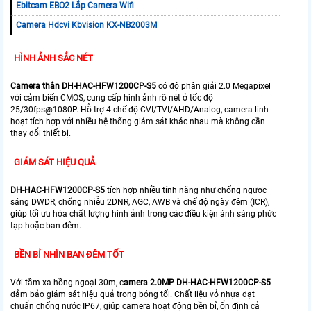
Ebitcam EBO2 Lắp Camera Wifi
Camera Hdcvi Kbvision KX-NB2003M
HÌNH ẢNH SẮC NÉT
Camera thân DH-HAC-HFW1200CP-S5
có độ phân giải 2.0 Megapixel
với cảm biến CMOS, cung cấp hình ảnh rõ nét ở tốc độ
25/30fps@1080P. Hỗ trợ 4 chế độ CVI/TVI/AHD/Analog, camera linh
hoạt tích hợp với nhiều hệ thống giám sát khác nhau mà không cần
thay đổi thiết bị.
GIÁM SÁT HIỆU QUẢ
DH-HAC-HFW1200CP-S5
tích hợp nhiều tính năng như chống ngược
sáng DWDR, chống nhiễu 2DNR, AGC, AWB và chế độ ngày đêm (ICR),
giúp tối ưu hóa chất lượng hình ảnh trong các điều kiện ánh sáng phức
tạp hoặc ban đêm.
BỀN BỈ NHÌN BAN ĐÊM TỐT
Với tầm xa hồng ngoại 30m, c
amera 2.0MP DH-HAC-HFW1200CP-S5
đảm bảo giám sát hiệu quả trong bóng tối. Chất liệu vỏ nhựa đạt
chuẩn chống nước IP67, giúp camera hoạt động bền bỉ, ổn định cả