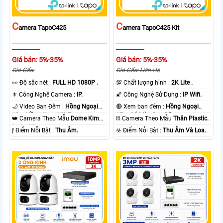
C
C
Amera TapoC425
Amera TapoC425 Kit
Giá bán: 5%-35%
Giá bán: 5%-35%
Giá Gốc:
Giá Gốc: Liên Hệ
️👀 Độ sắc nét :
FULL HD 1080P .
💯 Chất lượng hình :
2K Lite .
⚜️ Công Nghệ Camera :
IP.
🌠 Công Nghệ Sử Dụng :
IP Wifi.
🌙 Video Ban Đêm :
Hồng Ngoại
🔴 Xem ban đêm :
Hồng Ngoại
10m Hồng Ngoại SMD.
15m Có Màu Ban Ðêm.
👑 Camera Theo Mẫu
Dome Kim
⛓ Camera Theo Mẫu
Thân Plastic.
loại + Nhựa.
️ƒ Điểm Nỗi Bật :
Thu Âm.
️☣️ Điểm Nỗi Bật :
Thu Âm Và Loa.