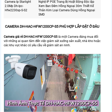
Camera Ip Starlight
Nghệ IP POE Trang Bị Hoặt Động Độc lập
2.0Mp Dh-Ipc-
Xem Ban Đêm Hồng Ngoại 30m Thiết Kế
Hfw2230sp-S-S2
Thân Kim Loại Camera Dùng Hồng Ngoại
SMD
CAMERA DH-HAC-HFW1200CP-S5 PHÙ HỢP LẮP ĐẶT Ở ĐÂU
Camera giá rẻ
DH-HAC-HFW1200CP-S5
là một Camera đáng mua đối
với những ai quan tâm đến việc giám sát xưởng sản xuất, nhà kho hoặc
các khu vực khác có yêu cầu về giám sát an ninh.