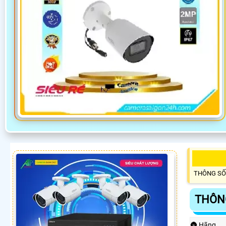
THÔNG SỐ
THÔN
🌚 Hãng