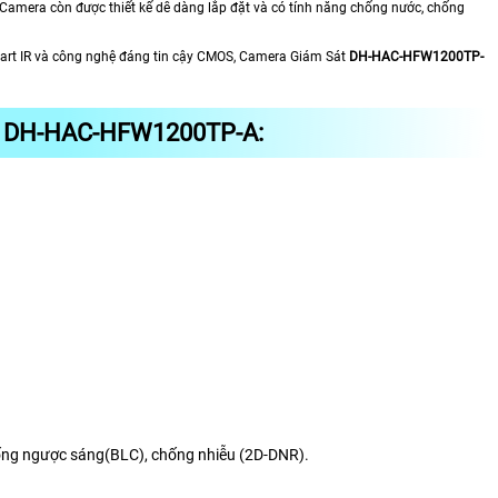
Camera còn được thiết kế dễ dàng lắp đặt và có tính năng chống nước, chống
mart IR và công nghệ đáng tin cậy CMOS, Camera Giám Sát
DH-HAC-HFW1200TP-
 DH-HAC-HFW1200TP-A:
ống ngược sáng(BLC), chống nhiễu (2D-DNR).