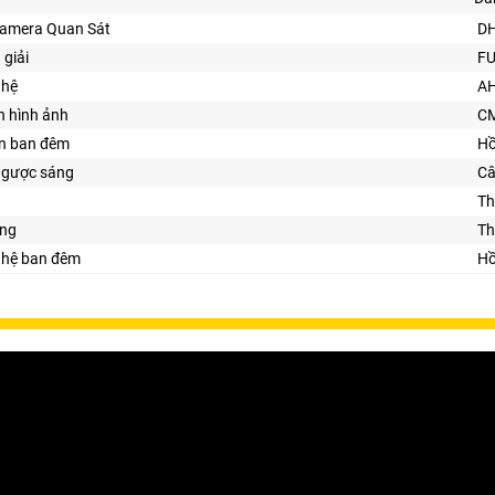
Camera Quan Sát
D
 giải
FU
ghệ
AH
n hình ảnh
C
ìn ban đêm
Hồ
ngược sáng
Câ
Th
ng
Th
ghệ ban đêm
Hồ