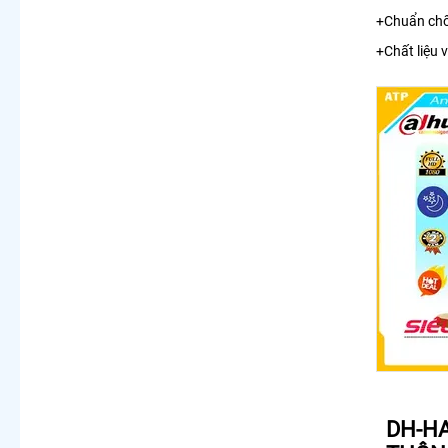
+Chuẩn chố
+Chất liệu v
DH-HA