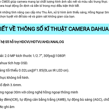
nh CMOS giúp camera mang lại chất lượng hình ảnh sắc nét và màu sắc trung thực. 
era hoạt động ổn định và bền bỉ trong mọi điều kiện thời tiết.
ới những tính năng cao cấp như Thu Âm, xử lý hình ảnh thiếu sáng, Hồng Ngoại S
chọn tuyệt vời để bảo vệ và giám sát không gian của bạn.
TIẾT VỀ THÔNG SỐ KĨ THUẬT CAMERA DAHUA
ế hệ S5 hỗ trợ HDCVI/HDTVI/AHD/ANALOG
ải: 2.0 MP kích thước 1/2.7”, 30fps@1080P.
hua tích hợp OSD.
áng tối thiểu 0.02Lux@F1.85(0Lux IR LED on).
thực không trễ hình.
cố định 3.6mm.
ng ngoại 30m với công nghệ hồng ngoại thông minh
ày đêm(ICR), tự động cân bằng trắng (AWB), tự động bù sáng (AGC), ch
Mic ghi âm