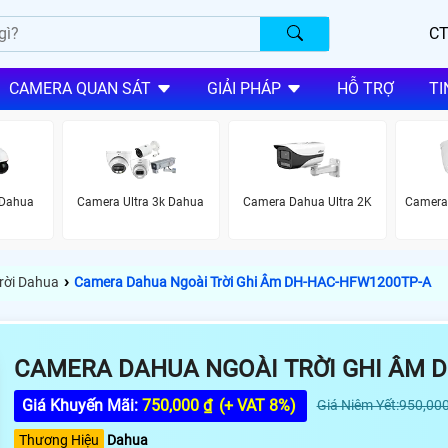
CT
CAMERA QUAN SÁT
GIẢI PHÁP
HỖ TRỢ
TI
 Dahua
Camera Ultra 3k Dahua
Camera Dahua Ultra 2K
Camera
›
rời Dahua
Camera Dahua Ngoài Trời Ghi Âm DH-HAC-HFW1200TP-A
CAMERA DAHUA NGOÀI TRỜI GHI ÂM 
Giá Khuyến Mãi:
750,000 ₫
(+ VAT 8%)
Giá Niêm Yết:950,000
Thương Hiệu
Dahua