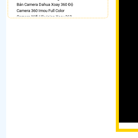
Bán Camera Dahua Xoay 360 Độ
Camera 360 Imou Full Color
Camera Wifi Hikvision Xoay 360
Camera Ip 360 Hikvision
Lắp Camera Xoay 360 Toàn Cảnh
Camera 360 Độ Hikvision
Lắp Camera Wifi Ngoài Trời Xoay 360
Camera 360 Imou Báo Động
LẮP CAMERA THEO NHU CẦU
Lắp Camera Văn Phòng Giá Rẻ
Lắp Camera Nhà Xưởng Giá Rẻ
Lắp Camera Gia Đình Giá Rẻ
Lắp Camera Kho Hàng Giá Rẻ
Lắp Camera Cửa Hàng Giá Rẻ
Lắp Camera Wifi Giá Rẻ Chính Hãng
Lắp Camera Công Trình Giá Rẻ
Camera 360 Giá Rẻ