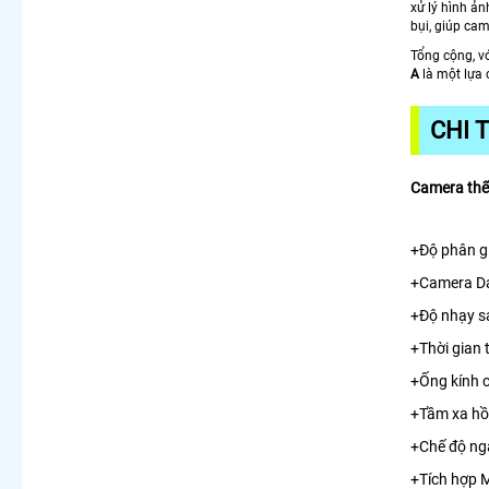
xử lý hình ả
bụi, giúp cam
Tổng cộng, v
A
là một lựa 
CHI 
Camera th
+Độ phân gi
+Camera Da
+Độ nhạy s
+Thời gian 
+Ống kính 
+Tầm xa hồ
+Chế độ ng
+Tích hợp 