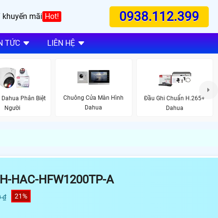
0938.112.399
 khuyến mãi
Hot!
N TỨC
LIÊN HỆ
Chuông Cửa Màn Hình
 Dahua Phân Biệt
Đầu Ghi Chuẩn H.265+
Dahua
Người
Dahua
DH-HAC-HFW1200TP-A
21%
 ₫