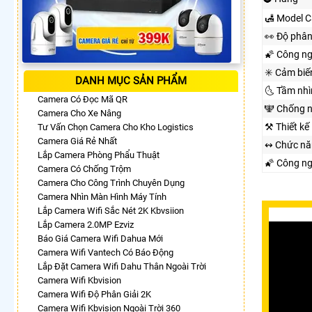
🛃 Model 
️👀 Độ phân
🌠 Công n
✳️ Cảm biế
DANH MỤC SẢN PHẨM
🌜 Tầm nh
Camera Có Đọc Mã QR
🕎 Chống 
Camera Cho Xe Nâng
⚒ Thiết kế
Tư Vấn Chọn Camera Cho Kho Logistics
Camera Giá Rẻ Nhất
↭ Chức nă
Lắp Camera Phòng Phẩu Thuật
🌠 Công n
Camera Có Chống Trộm
Camera Cho Công Trình Chuyên Dụng
Camera Nhìn Màn Hình Máy Tính
Lắp Camera Wifi Sắc Nét 2K Kbvsiion
Lắp Camera 2.0MP Ezviz
Báo Giá Camera Wifi Dahua Mới
Camera Wifi Vantech Có Báo Động
Lắp Đặt Camera Wifi Dahu Thân Ngoài Trời
Camera Wifi Kbvision
Camera Wifi Độ Phân Giải 2K
Camera Wifi Kbvision Ngoài Trời 360