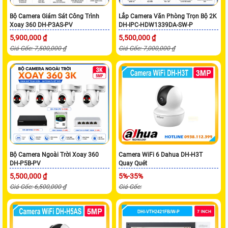
Bộ Camera Giám Sát Công Trình
Lắp Camera Văn Phòng Trọn Bộ 2K
Xoay 360 DH-P3AS-PV
DH-IPC-HDW1339DA-SW-P
5,900,000 ₫
5,500,000 ₫
Giá Gốc: 7,500,000 ₫
Giá Gốc: 7,000,000 ₫
Bộ Camera Ngoài Trời Xoay 360
Camera WiFi 6 Dahua DH-H3T
DH-P5B-PV
Quay Quét
5,500,000 ₫
5%-35%
Giá Gốc: 6,500,000 ₫
Giá Gốc: