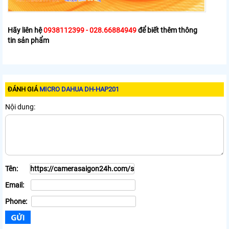
Hãy liên hệ
0938112399 - 028.66884949
để biết thêm thông
tin sản phẩm
ĐÁNH GIÁ
MICRO DAHUA DH-HAP201
Nội dung:
Tên:
Email:
Phone: