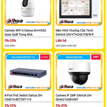
Camera WiFi 6 Dahua DH-H5AS
Màn Hình Chuông Cửa 7inch
Quay Quét Trong Nhà
DAHUA DHI-VTH2421FB/W-P
5%-35%
Liên hệ
Giá Gốc:
Giá Gốc: Liên hệ
8-Port PoE Switch Dahua DH-
Camera IP 2MP DAHUA DH-
CS4010-8ET2GT-110
SD4A216DB-HNY
5%-35%
5%-35%