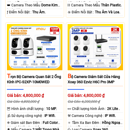
10m Hồng Ngoại SMD.
15m Có Màu Ban Ðêm.
👑 Camera Theo Mẫu
Dome Kim
⛓ Camera Theo Mẫu
Thân Plastic.
loại + Nhựa.
️ƒ Điểm Nỗi Bật :
Thu Âm.
️☣️ Điểm Nỗi Bật :
Thu Âm Và Loa.
T
B
Rọn Bộ Camera Quan Sát 2 Ống
Ộ Camera Giám Sát Cửa Hàng
Kính IPC-S2XP-10M0WED
Xoay 360 Ezviz H6C Pro 3MP
Giá bán: 4,800,000 ₫
Giá bán: 4,800,000 ₫
Giá Gốc: 6,800,000 ₫
Giá Gốc: 6,200,000 ₫
🦉 Hình ảnh chất lượng :
10 MP.
️👀 Chất lượng hình Ảnh :
2K Lite .
🕉️ Sử dụng công nghệ :
IP Wifi.
⚒ Camera Công nghệ :
IP Wifi.
❈ Giám sát Ban Đêm :
Full Color
🔅 Tầm Xa Ban Đêm :
Hồng Ngoại
20m Có Màu Ban Ðêm.
10m Hồng Ngoại Smart IR.
🐜 Mẫu Camera
2 Mắt Trong Nhà.
💦 Loại Camera
Xoay 360.