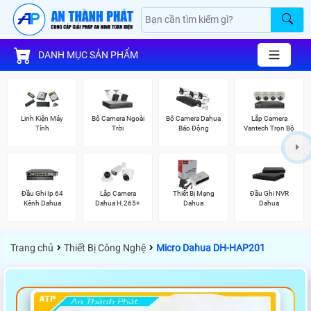
DANH MỤC SẢN PHẨM
Linh Kiện Máy
Bộ Camera Ngoài
Bộ Camera Dahua
Lắp Camera
Tính
Trời
Báo Động
Vantech Trọn Bộ
Đầu Ghi Ip 64
Lắp Camera
Thiết Bị Mạng
Đầu Ghi NVR
Kênh Dahua
Dahua H.265+
Dahua
Dahua
›
›
Trang chủ
Thiết Bị Công Nghệ
Micro Dahua DH-HAP201