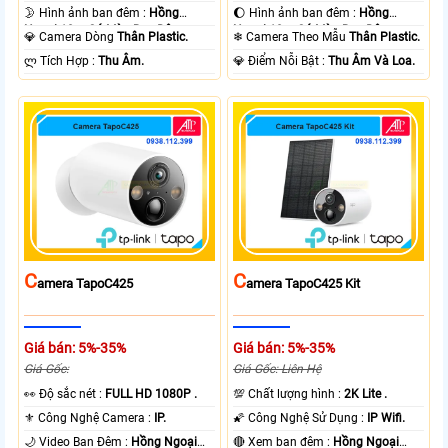
🌛 Hình ảnh ban đêm :
Hồng
🌔 Hình ảnh ban đêm :
Hồng
Ngoại 10m Có Màu Ban Ðêm.
Ngoại 10m Có Màu Ban Ðêm.
💎 Camera Dòng
Thân Plastic.
❄ Camera Theo Mẫu
Thân Plastic.
️ლ Tích Hợp :
Thu Âm.
️💎 Điểm Nỗi Bật :
Thu Âm Và Loa.
C
C
Amera TapoC425
Amera TapoC425 Kit
Giá bán: 5%-35%
Giá bán: 5%-35%
Giá Gốc:
Giá Gốc: Liên Hệ
️👀 Độ sắc nét :
FULL HD 1080P .
💯 Chất lượng hình :
2K Lite .
⚜️ Công Nghệ Camera :
IP.
🌠 Công Nghệ Sử Dụng :
IP Wifi.
🌙 Video Ban Đêm :
Hồng Ngoại
🔴 Xem ban đêm :
Hồng Ngoại