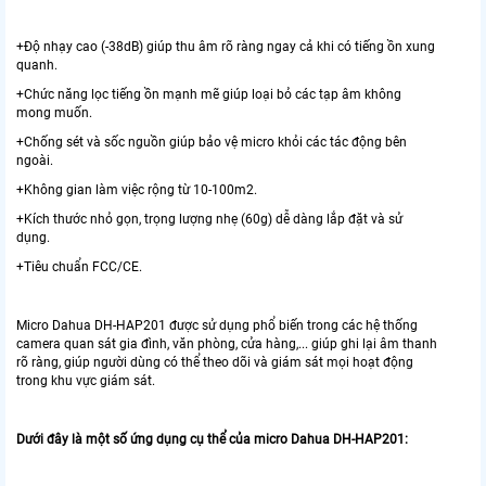
+Độ nhạy cao (-38dB) giúp thu âm rõ ràng ngay cả khi có tiếng ồn xung
quanh.
+Chức năng lọc tiếng ồn mạnh mẽ giúp loại bỏ các tạp âm không
mong muốn.
+Chống sét và sốc nguồn giúp bảo vệ micro khỏi các tác động bên
ngoài.
+Không gian làm việc rộng từ 10-100m2.
+Kích thước nhỏ gọn, trọng lượng nhẹ (60g) dễ dàng lắp đặt và sử
dụng.
+Tiêu chuẩn FCC/CE.
Micro Dahua DH-HAP201 được sử dụng phổ biến trong các hệ thống
camera quan sát gia đình, văn phòng, cửa hàng,... giúp ghi lại âm thanh
rõ ràng, giúp người dùng có thể theo dõi và giám sát mọi hoạt động
trong khu vực giám sát.
Dưới đây là một số ứng dụng cụ thể của micro Dahua DH-HAP201: