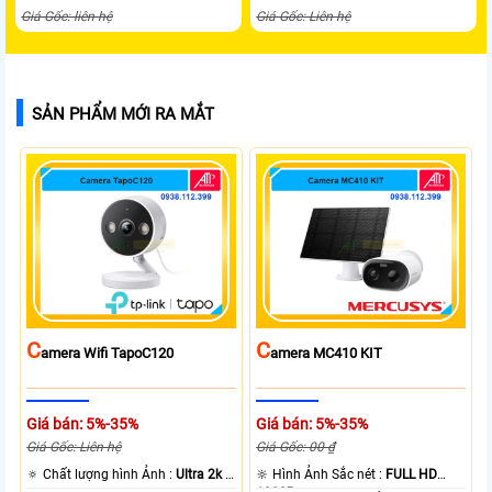
Giá Gốc: liên hệ
Giá Gốc: Liên hệ
SẢN PHẨM MỚI RA MẮT
C
C
Amera Wifi TapoC120
Amera MC410 KIT
Giá bán: 5%-35%
Giá bán: 5%-35%
Giá Gốc: Liên hệ
Giá Gốc: 00 ₫
🔅 Chất lượng hình Ảnh :
Ultra 2k +
🔆 Hình Ảnh Sắc nét :
FULL HD