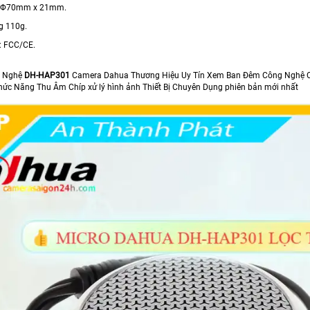
c Φ70mm x 21mm.
g 110g.
: FCC/CE.
g Nghệ
DH-HAP301
Camera Dahua Thương Hiệu Uy Tín Xem Ban Đêm Công Nghệ Ch
Chức Năng Thu Âm Chíp xử lý hình ảnh Thiết Bị Chuyên Dụng phiên bản mới nhất