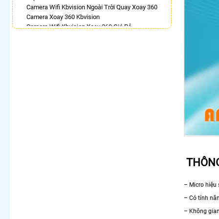
Camera Wifi Kbvision Ngoài Trời Quay Xoay 360
Camera Xoay 360 Kbvision
Camera Wifi Kbvision Xoay 360 Giá Rẻ
Camera Wifi 360 Full Color Dahua
Lắp Camera Imou Xoay 360 Trong Nhà
Camera 360 Độ Hikvision
Lắp Camera Ip 360
Camera Wifi Xoay 360 Trong Nhà Dahua
LẮP CAMERA THEO NHU CẦU
Lắp Camera Văn Phòng Giá Rẻ
Lắp Camera Nhà Xưởng Giá Rẻ
Lắp Camera Gia Đình Giá Rẻ
Lắp Camera Kho Hàng Giá Rẻ
Lắp Camera Cửa Hàng Giá Rẻ
Lắp Camera Wifi Giá Rẻ Chính Hãng
THÔNG
Lắp Camera Công Trình Giá Rẻ
Camera 360 Giá Rẻ
– Micro hiệu
– Có tính nă
– Không gian 