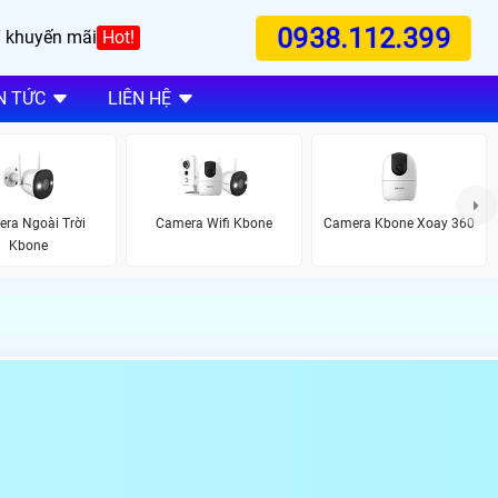
0938.112.399
 khuyến mãi
Hot!
N TỨC
LIÊN HỆ
ra Ngoài Trời
Camera Wifi Kbone
Camera Kbone Xoay 360
Kbone