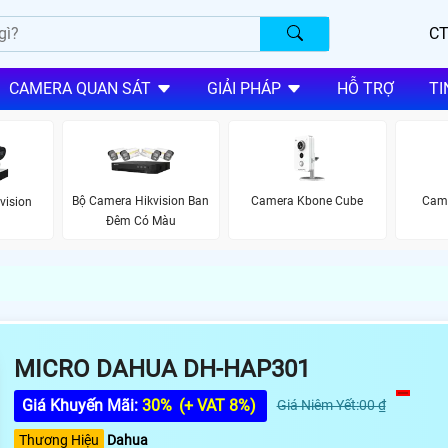
CT
CAMERA QUAN SÁT
GIẢI PHÁP
HỖ TRỢ
TI
Bộ Camera Hikvision Ban
Camera Kbone Cube
Came
vision
Đêm Có Màu
MICRO DAHUA DH-HAP301
Giá Khuyến Mãi:
30%
(+ VAT 8%)
Giá Niêm Yết:00 ₫
Thương Hiệu
Dahua